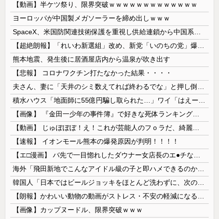
【動画】半ケツ祭り、限界突破ｗｗｗｗｗｗｗｗｗｗｗｗｗ
ヨーロッパが中国製メガソーラーを締め出しｗｗｗ
SpaceX、米国防関連技術保護を重視し供給連鎖から中国系を完全排除へ 供給業者に「中国籍人員をSpaceX向けの生産に関わらせないこと」「中国...
【超絶朗報】「れいわ新選組」改め、新党「いのちの党」爆誕！！！うおおおおおおおお
熊本地震、発生後に居酒屋店内から温泉が吹き出す
【悲報】 コロナワクチン打たなかった結果・・・・
夫さん、妻に「天井のシミ数えてれば終わるでな」と押し倒されて性行為 → 凄いことになるｗｗｗｗｗ
積水ハウス「地面師に55億円騙し取られた…」ワイ「はえーかわいそう…会社滅茶苦茶やろなぁ」→
【画像】 『金田一少年の事件簿』で好きな死体ランキング１位がこちら！
【動画】 じゅぼぼぼ！え！これが芸能人のフｏラだ、綺麗な顔とお口でこんなことしているだ 笑
【速報】 イオンモール熊本の爆発原因が判明！！！！
【エ□漫画】 バ先で一目惚れしたダウナー女店長のエ●チなサービスで給料0円…！弱点チクビ責めでイカせまくってわからせる…！
海外「飛田新地でこんなアイドル級の子と即ハメできるのかよ」⇒ 晒された無修正動画がコチラ
韓国人「日本ではビールジョッキをほとんど洗わずに、次の客に出すんだ！ これが証拠の映像だ!!」……あー、なるほどですねー。韓国には「アレ」がないんだ？
【朗報】かわいい動物の動画がストレス・不安の軽減になる可能性。英大学の研究で実証
【画像】カップヌードル、限界突破ｗｗｗ