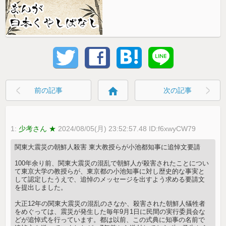
home
前の記事
次の記事
1:
少考さん ★
2024/08/05(月) 23:52:57.48 ID:f6xwyCW79
関東大震災の朝鮮人殺害 東大教授らが小池都知事に追悼文要請
100年余り前、関東大震災の混乱で朝鮮人が殺害されたことについ
て東京大学の教授らが、東京都の小池知事に対し歴史的な事実と
して認定したうえで、追悼のメッセージを出すよう求める要請文
を提出しました。
大正12年の関東大震災の混乱のさなか、殺害された朝鮮人犠牲者
をめぐっては、震災が発生した毎年9月1日に民間の実行委員会な
どが追悼式を行っています。都は以前、この式典に知事の名前で