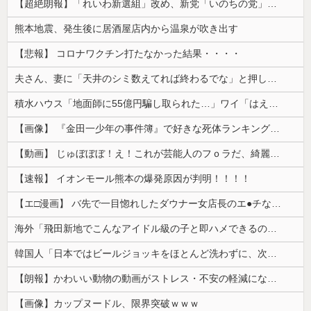
【超絶朗報】「れいわ新選組」改め、新党「いのちの党」爆誕！！！うおおおおおおおお
熊本地震、発生後に居酒屋店内から温泉が吹き出す
【悲報】 コロナワクチン打たなかった結果・・・・
夫さん、妻に「天井のシミ数えてれば終わるでな」と押し倒されて性行為 → 凄いことになるｗｗｗｗｗ
積水ハウス「地面師に55億円騙し取られた…」ワイ「はえーかわいそう…会社滅茶苦茶やろなぁ」→
【画像】 『金田一少年の事件簿』で好きな死体ランキング１位がこちら！
【動画】 じゅぼぼぼ！え！これが芸能人のフｏラだ、綺麗な顔とお口でこんなことしているだ 笑
【速報】 イオンモール熊本の爆発原因が判明！！！！
【エ□漫画】 バ先で一目惚れしたダウナー女店長のエ●チなサービスで給料0円…！弱点チクビ責めでイカせまくってわからせる…！
海外「飛田新地でこんなアイドル級の子と即ハメできるのかよ」⇒ 晒された無修正動画がコチラ
韓国人「日本ではビールジョッキをほとんど洗わずに、次の客に出すんだ！ これが証拠の映像だ!!」……あー、なるほどですねー。韓国には「アレ」がないんだ？
【朗報】かわいい動物の動画がストレス・不安の軽減になる可能性。英大学の研究で実証
【画像】カップヌードル、限界突破ｗｗｗ