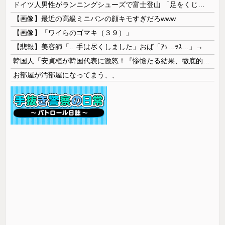
ドイツ人男性がランニングシューズで富士登山 「足をくじいて動けない」
【画像】最近の高級ミニバンの顔キモすぎだろwww
【画像】「ワイらのゴマキ（３９）」
【悲報】美容師「…手は尽くしました」おば「ｱｯ…ｯｽ…」→
韓国人「安貞桓が韓国代表に激怒！『惨憺たる結果、徹底的な刷新が必要だ』と監督や協会を痛烈批判」
お部屋が汚部屋になってまう、、