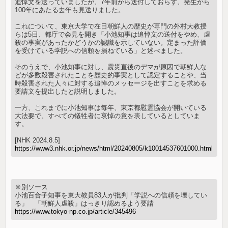
追悼文を送っていましたが、7年前から送付しておらず、発生から
100年にあたる去年も見送りました。
これについて、東京大学で在日朝鮮人の歴史が専門の外村大教授
らは5日、都庁で会見を開き「小池知事は追悼文の送付をやめ、虐
殺の事実があったかどうかの認識を示していない。定まった評価
を受けている学説への信頼を損ねている」と述べました。
そのうえで、小池知事に対し、震災直後のデマが原因で朝鮮人な
どが多数殺害されたことを歴史的事実として認定することや、当
時殺害された人々に対する追悼のメッセージを出すことを求める
要請文を提出したと説明しました。
一方、これまでに小池知事は毎年、東京都慰霊協会が開いている
大法要で、すべての犠牲者に哀悼の意を表しているとしていま
す。
[NHK 2024.8.5]
https://www3.nhk.or.jp/news/html/20240805/k10014537601000.html
※別ソース
小池百合子知事を東大教員83人が批判「学説への信頼を壊してい
る」 「朝鮮人虐殺」はっきり認めるよう要請
https://www.tokyo-np.co.jp/article/345496