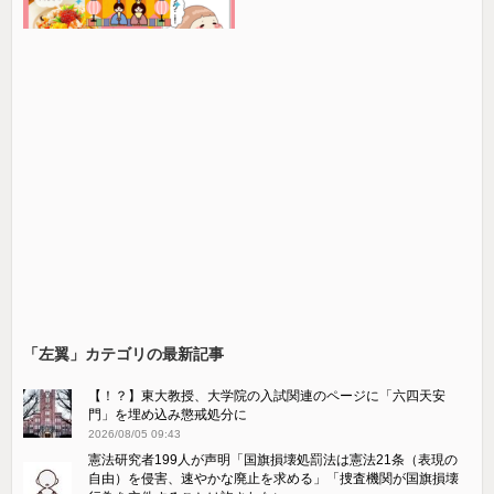
「左翼」カテゴリの最新記事
【！？】東大教授、大学院の入試関連のページに「六四天安
門」を埋め込み懲戒処分に
2026/08/05 09:43
憲法研究者199人が声明「国旗損壊処罰法は憲法21条（表現の
自由）を侵害、速やかな廃止を求める」「捜査機関が国旗損壊