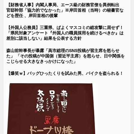
【財務省人事】内閣人事局、エース級の財務官僚を異例転出
官邸幹部「協力的でなかった」※岸田首相（当時）の秘書官な
どを歴任 、岸田首相の後輩
【外国人公務員】三重県、ぱよくマスコミの総攻撃に屈せず！
「県民対象アンケート『外国人の職員採用を続けるべきか』は
差別に該当しない」結果を公表する方針
森山前幹事長が暴露「高市総理のSNS投稿が習主席を怒らせ
た」 「その投稿が中国側（習近平主席）を怒らせ、日中関係を
こじらせる大きなきっかけになった」
【爆笑ｗ】バッグひったくりを試みた男、バイクを盗られる！