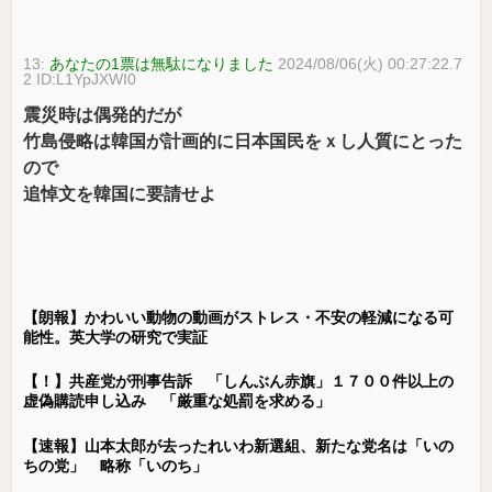
13:
あなたの1票は無駄になりました
2024/08/06(火) 00:27:22.7
2 ID:L1YpJXWI0
震災時は偶発的だが
竹島侵略は韓国が計画的に日本国民をｘし人質にとった
ので
追悼文を韓国に要請せよ
【朗報】かわいい動物の動画がストレス・不安の軽減になる可
能性。英大学の研究で実証
【！】共産党が刑事告訴 「しんぶん赤旗」１７００件以上の
虚偽購読申し込み 「厳重な処罰を求める」
【速報】山本太郎が去ったれいわ新選組、新たな党名は「いの
ちの党」 略称「いのち」