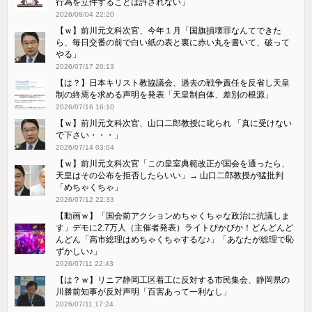
行為を立件することは許されない」
2026/08/04 22:20
【ｗ】前川元文科次官、今年１月「国旗損壊罪なんてできた
ら、毎日交番の前で白い紙の表と裏に赤い丸を書いて、破って
やる」
2026/07/17 20:13
【は？】日本キリスト教協議会、過去の戦争責任を反省し天皇
制の終焉を求める声明を発表「天皇制自体、差別の根源」
2026/07/16 16:10
【ｗ】前川元文科次官、山口二郎教授に叱られ 「真に受けない
で下さい・・・」
2026/07/14 03:04
【ｗ】前川元文科次官「この皇室典範改正が国会を通ったら、
天皇はその公布を拒否したらいい」→ 山口二郎教授が猛批判
「めちゃくちゃ」
2026/07/12 22:33
【動画ｗ】「国会前アクションめちゃくちゃな政治に抗議しま
す」デモに2.7万人（主催者発表）ライトぴかぴか！どんどんど
んどん「高市総理はめちゃくちゃするな♪」「あなたが総理で恥
ずかしい♪」
2026/07/11 22:43
【は？ｗ】リニア静岡工区着工に反対する市民集会、静岡県の
川勝前知事が反対声明「百害あって一利なし」
2026/07/11 17:24