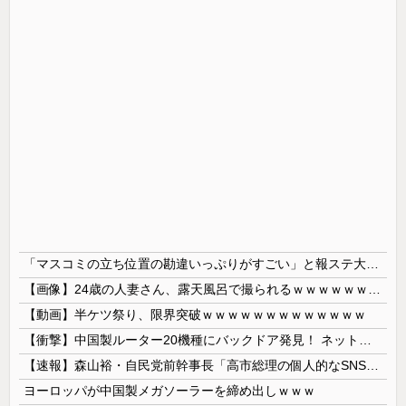
「マスコミの立ち位置の勘違いっぷりがすごい」と報ステ大越キャスターの台詞に視聴者絶句、高市とトランプを同列視させようという思惑がひしひしと
【画像】24歳の人妻さん、露天風呂で撮られるｗｗｗｗｗｗｗｗｗｗｗｗｗｗｗｗｗ
【動画】半ケツ祭り、限界突破ｗｗｗｗｗｗｗｗｗｗｗｗｗ
【衝撃】中国製ルーター20機種にバックドア発見！ ネットに繋ぐだけで35秒ごとに中国のサーバーと通信
【速報】森山裕・自民党前幹事長「高市総理の個人的なSNS投稿が習近平主席を怒らせた」
ヨーロッパが中国製メガソーラーを締め出しｗｗｗ