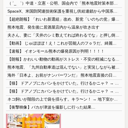
（ ´_ゝ`）中道・立憲・公明、国会内で「熊本地震対策本部会議」各省庁からヒアリング・現地から意見聴取「パーティション、人手、宿泊施設の不足や、...
SpaceX、米国防関連技術保護を重視し供給連鎖から中国系を完全排除へ 供給業者に「中国籍人員をSpaceX向けの生産に関わらせないこと」「中国...
【超絶朗報】「れいわ新選組」改め、新党「いのちの党」爆誕！！！うおおおおおおおお
熊本地震、発生後に居酒屋店内から温泉が吹き出す
夫さん、妻に「天井のシミ数えてれば終わるでな」と押し倒されて性行為 → 凄いことになるｗｗｗｗｗ
【動画】 じゅぼぼぼ！え！これが芸能人のフｏラだ、綺麗な顔とお口でこんなことしているだ 笑
【速報】 イオンモール熊本の爆発原因が判明！！！！
【朗報】かわいい動物の動画がストレス・不安の軽減になる可能性。英大学の研究で実証
熊本地震、「九州自動車道は混んでない」と実況しながら被災地へ向かう有名アナなどに批判殺到 全国紙記者「最新の状況をいち早く伝えることは報道機関としての責務」「情報を取り上げることには大きな意義がある」
海外「日本よ、お前がナンバーワンだ」 熊本地震直後の日本の対応のスピードに世界が衝撃
【猫】 ドアノブにカバンをかけていた。行けるかニャ？ → 猫はこうなります…
【猫】 ドアノブにカバンをかけていた。行けるかニャ？ → 猫はこうなります…
ネコ飼いが階段の上で袋を揺らす。キラ〜ン！ → 地下室からヤツが現れる…
【衝撃映像】バカが津波を撮影しに行った結果…