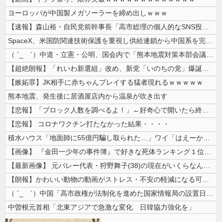
ヨーロッパが中国製メガソーラーを締め出しｗｗｗ
【速報】森山裕・自民党前幹事長「高市総理の個人的なSNS投稿が習近平主...
SpaceX、米国防関連技術保護を重視し供給連鎖から中国系を完全排除へ...
（ ´_ゝ`）中道・立憲・公明、国会内で「熊本地震対策本部会議」各省庁...
【超絶朗報】「れいわ新選組」改め、新党「いのちの党」爆誕！！！うおおお...
【嫉妬罪】JK相手に赤ちゃんプレイする猛者現れるｗｗｗｗｗ
熊本地震、発生後に居酒屋店内から温泉が吹き出す
【悲報】「ブロック人数を調べるよ！」←好奇心で開いたら終わるサイトだっ...
【悲報】 コロナワクチン打たなかった結果・・・・
積水ハウス「地面師に55億円騙し取られた…」ワイ「はえーかわいそう…会...
【画像】 『金田一少年の事件簿』で好きな死体ランキング１位がこちら！
【最新画像】 元バレー代表・狩野舞子(38)の現在がいくらなんでも即ハ...
【朗報】かわいい動物の動画がストレス・不安の軽減になる可能性。英大学の...
（ ´_ゝ`）中国「高市政権が法制化を進めた国家情報局の設置日が7月3...
中曽根元首相「北東アジアで急激な変化 日韓協力強化を」