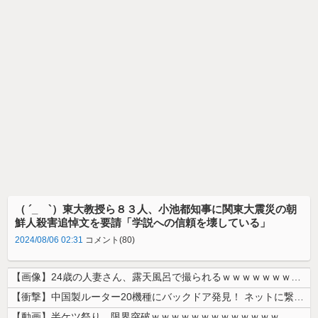
（ ´_ゝ`）東大教授ら８３人、小池都知事に関東大震災の朝
鮮人殺害追悼文を要請「学説への信頼を壊している」
2024/08/06 02:31
コメント(80)
【画像】24歳の人妻さん、露天風呂で撮られるｗｗｗｗｗｗｗｗｗｗｗｗ...
【衝撃】中国製ルーター20機種にバックドア発見！ ネットに繋ぐだけで3...
【動画】半ケツ祭り、限界突破ｗｗｗｗｗｗｗｗｗｗｗｗｗ