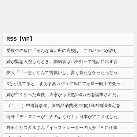
RSS【VIP】
受験生の孫に「そんな遠い所の高校は、このバァバが許しませんよ」と言い出したトメ。その瞬間、息子がブチギレて...
姉が緊急入院したとき、婚約者はパチ打って電話に出ず合コン向かった。GPSで場所を特定されて、双方の父親が乗り込んだ
友人「『～恵』なんて古臭いし、賢く育たなかったらどうするの？」私「そこまで言う？」→娘の名前を否定されてモヤモヤが止まらず…
Xとか見てると、まあまあカジュアルにフォロー同士で会ったりするのすごいな。絶対私は無理だ
姉が亡くなった直後、大家から突然150万円を請求された。さらに信じられない発言まで飛び出して…
（ ´_ゝ`）中道幹事長、食料品消費税2年間1%の閣議決定を批判 → 記者「中道改革連合は食料品消費税ゼロを公約に掲げていたが？」→ 階猛氏「
海外「ディズニーがゴミのようだ！」日本がアニメ化した米人気SF作品に絶賛の声が殺到中
野田クリスタルさん「イラストレーターの人が『AIに仕事を奪われる』って言ってるけど、あなた達は"仕事を奪う側"じゃない？」