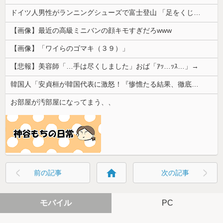
ドイツ人男性がランニングシューズで富士登山 「足をくじいて動けない」
【画像】最近の高級ミニバンの顔キモすぎだろwww
【画像】「ワイらのゴマキ（３９）」
【悲報】美容師「…手は尽くしました」おば「ｱｯ…ｯｽ…」→
韓国人「安貞桓が韓国代表に激怒！『惨憺たる結果、徹底的な刷新が必要だ』と監督や協会を痛烈批判」
お部屋が汚部屋になってまう、、
home
前の記事
次の記事
モバイル
PC