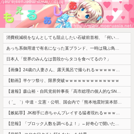
消費税減税をなんとしても阻止したい石破前首相、「何いってんのこいつ」と有権者をドン引きさせるよな屁理屈を……
あっち系御用達で有名になった某ブランド、一時は飛ぶ鳥を落とす勢いだったが今期の業績は……
日本人「世界のみんなは普段からタコを食べてるの？」
【画像】24歳の人妻さん、露天風呂で撮られるｗｗｗｗｗｗｗｗｗｗｗｗｗｗｗｗｗ
【動画】半ケツ祭り、限界突破ｗｗｗｗｗｗｗｗｗｗｗｗｗ
【速報】森山裕・自民党前幹事長「高市総理の個人的なSNS投稿が習近平主席を怒らせた」
（ ´_ゝ`）中道・立憲・公明、国会内で「熊本地震対策本部会議」各省庁からヒアリング・現地から意見聴取「パーティション、人手、宿泊施設の不足や、...
【嫉妬罪】JK相手に赤ちゃんプレイする猛者現れるｗｗｗｗｗ
【悲報】「ブロック人数を調べるよ！」←好奇心で開いたら終わるサイトだった【HotTweets】