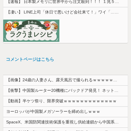
【速報】 日本製メモリに世界中から注文殺到！！！ １兆５０００億円で工場増築へ
【凄い】 LINE上司「休日で悪いけど会社来て！」ワイ「…無視」上司「マジでヤバいから！」←その結果ｗｗｗｗｗ
コメントページはこちら
【画像】24歳の人妻さん、露天風呂で撮られるｗｗｗｗｗｗｗｗｗｗｗｗｗｗｗｗｗ
【衝撃】中国製ルーター20機種にバックドア発見！ ネットに繋ぐだけで35秒ごとに中国のサーバーと通信
【動画】半ケツ祭り、限界突破ｗｗｗｗｗｗｗｗｗｗｗｗｗ
ヨーロッパが中国製メガソーラーを締め出しｗｗｗ
SpaceX、米国防関連技術保護を重視し供給連鎖から中国系を完全排除へ 供給業者に「中国籍人員をSpaceX向けの生産に関わらせないこと」「中国...