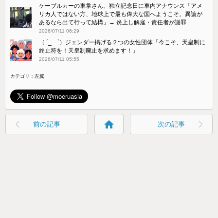
ケーブルカーの車掌さん、独立記念日に車内アナウンス「アメ
リカ人ではない方、地球上で最も偉大な国へようこそ。異論が
あるなら出て行って結構」→ 炎上し解雇・責任者が謝罪
2026/07/11 06:29
（ ´_ゝ`）ジェンダー掲げる２つの女性団体「今こそ、天皇制に
終止符を！天皇制廃止を求めます！」
2026/07/11 05:55
カテゴリ：
左翼
home
前の記事
次の記事