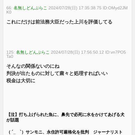
66:
名無しどんぶらこ
2024/07/28(日) 17:35:38.75 ID:OMyd2JM
K0
これにだけは前法務大臣だった上川を評価してる
125:
名無しどんぶらこ
2024/07/28(日) 17:56:50.12 ID:vn7PO5
Ta0
そんなの関係ないのにね
判決が出たものに対して粛々と処理すればいい
税金は大切に
【泣】打ち上げられた魚に、鼻先で必死に水をかけてあげる犬
が話題
（ ´_ゝ`）サンモニ、永住許可厳格化を批判 ジャーナリスト