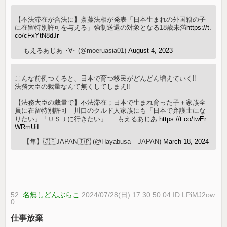
【不法滞在が合法に】斎藤法相が発表「日本生まれの外国籍の子
に在留特別許可を与える」強制送還の対象となる18歳未満
https://t.
co/cFxYtN8dJr
— もえるあじあ ･∀･ (@moeruasia01)
August 4, 2023
こんな前例つくると、日本で育つ移民がどんどん増えていく‼️
法務大臣の裁量なんて無くしてしまえ‼️
【法務大臣の裁量で】不法滞在；日本で生まれ育った子＋家族全
員に在留特別許可 川口のクルド人家族にも「日本で弁護士にな
りたい」「ＵＳＪに行きたい」 ｜ もえるあじあ
https://t.co/twEr
WRmUiI
— 【隼】🇯🇵JAPAN🇯🇵 (@Hayabusa__JAPAN)
March 18, 2024
52:
名無しどんぶらこ
2024/07/28(日) 17:30:50.04 ID:LPiMJ2ow
0
仕事放棄