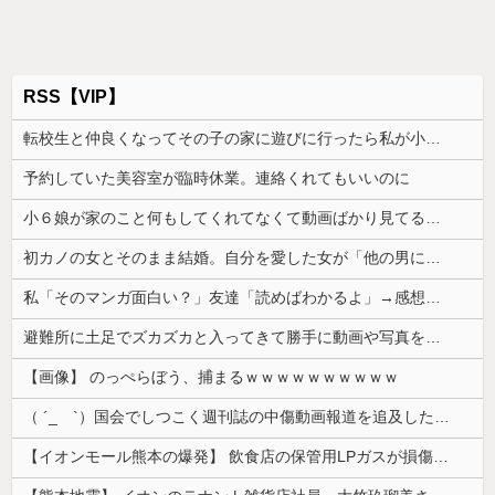
RSS【VIP】
転校生と仲良くなってその子の家に遊びに行ったら私が小さい頃に撮った写真があった
予約していた美容室が臨時休業。連絡くれてもいいのに
小６娘が家のこと何もしてくれてなくて動画ばかり見てる。その姿が情けなくて...
初カノの女とそのまま結婚。自分を愛した女が「他の男に抱かれてた」事実を知った俺、辛すぎる
私「そのマンガ面白い？」友達「読めばわかるよ」→感想を聞きたかっただけなのに話が噛み合わなくて…
避難所に土足でズカズカと入ってきて勝手に動画や写真を撮影したメディア取材陣、挙句の果てに要求してきたのは……
【画像】 のっぺらぼう、捕まるｗｗｗｗｗｗｗｗｗｗ
（ ´_ゝ`）国会でしつこく週刊誌の中傷動画報道を追及した立憲議員、自身への誹謗中傷・苦情電話被害を訴え「総理に疑問を質す、当然のことをした...
【イオンモール熊本の爆発】 飲食店の保管用LPガスが損傷「救出時も室内にガス充満」2人死亡、1人心肺停止