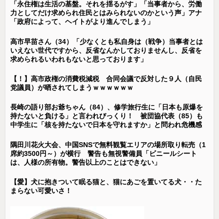
「永住権は生活の基盤。それを揺るがす」「当事者から、労働
力としてだけ求められ住民とはみられないのかという声」アナ
「政府によって、ヘイトがより進んでしまう」
高市早苗さん（34）「少なくとも私自身は（戦争）当事者とは
いえない世代ですから、反省なんかしておりませんし、反省を
求められるいわれもないと思っております」
【！】高市政権の消費税減税 合同会議で反対した９人（自民
党議員）が晒されてしまうｗｗｗｗｗｗ
長崎の語り部お爺ちゃん（84）、修学旅行生に「日本も原爆を
持たないと負ける」と言われびっくり！ 被団協代表（85）も
中学生に「核を持たないで日本を守れますか」と問われ危機感
隅田川花火大会、中国SNSで無料観覧エリアの場所取り転売（1
席約3500円～）が横行 警告も無視警備員「ビニールシート
は、人様の所有物。警告以上のことはできない」
【愛】犬に抱きついて眠る猫と、猫にあごを置いてる犬・・た
まらない可愛いさ！