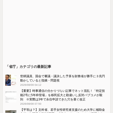
「省庁」カテゴリの最新記事
世耕議員、国会で審議・議決した予算を財務省が勝手に３兆円
動かしていると指摘・問題視
2026/08/09 04:12
【重要】時事通信の分かりづらい記事でネット混乱！「特定技
能2号に5年枠登場」を移民拡大と勘違いし反対パブコメが殺
到 ※実際は3年で永住申請できた穴を塞ぐ改正
2026/08/08 07:50
【平等は？】文科省、若手女性研究者支援のため大学に補助金