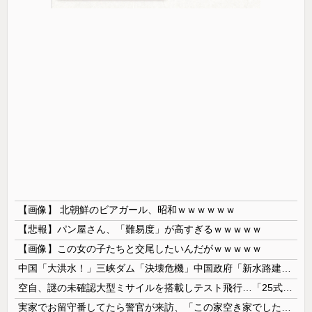
【画像】 北朝鮮のビアガール、昭和ｗｗｗｗｗｗ
【悲報】パン屋さん、「難易度」が高すぎるｗｗｗｗｗ
【画像】この女の子たちと交尾したいんだがｗｗｗｗｗ
中国「大洪水！」三峡ダム「決壊危機」中国政府「新水路建設！（三峡新水路」現場職員「内部情報公開！（失踪」湖南省「三峡放流情報（画像」台風13号「...
空自、謎の未確認大型ミサイルを搭載しテスト飛行…「25式地対艦誘導弾」空中発射型が初めて姿を見せた！
実家でお留守番してたら警官が来訪、「この家空き家でしたよね？」と問いかけてくるが実際は30年ほど住んでおり……