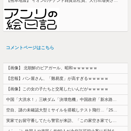
【熊本地震】 イオンのテナント雑貨店社員、大竹玖瑠美さん(22)がカワイイ・・・
コメントページはこちら
【画像】 北朝鮮のビアガール、昭和ｗｗｗｗｗｗ
【悲報】パン屋さん、「難易度」が高すぎるｗｗｗｗｗ
【画像】この女の子たちと交尾したいんだがｗｗｗｗｗ
中国「大洪水！」三峡ダム「決壊危機」中国政府「新水路建設！（三峡新水路」現場職員「内部情報公開！（失踪」湖南省「三峡放流情報（画像」台風13号「...
空自、謎の未確認大型ミサイルを搭載しテスト飛行…「25式地対艦誘導弾」空中発射型が初めて姿を見せた！
実家でお留守番してたら警官が来訪、「この家空き家でしたよね？」と問いかけてくるが実際は30年ほど住んでおり……