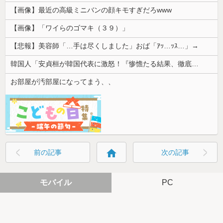
【画像】最近の高級ミニバンの顔キモすぎだろwww
【画像】「ワイらのゴマキ（３９）」
【悲報】美容師「…手は尽くしました」おば「ｱｯ…ｯｽ…」→
韓国人「安貞桓が韓国代表に激怒！『惨憺たる結果、徹底的な刷新が必要だ』と監督や協会を痛烈批判」
お部屋が汚部屋になってまう、、
home
前の記事
次の記事
モバイル
PC