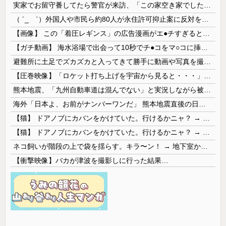
実家でお留守番してたら警官が来訪、「この家空き家でしたよね？」と問いかけてくるが実際は30年ほど住んでおり……
（ ´_ゝ`）外国人や市民ら約80人が永住許可抑止案に反対を訴え「選別、差別の作業」「国会審議も経ずいきなり厳格化する国に誰が来ますか！」「今す...
【画像】 この「着圧レギンス」の広告漫画がエ●チすぎると話題に
【ガチ動画】 海水浴場で出会って10秒でチ●コをマ○コに挿入させてくれるギャル、いたｗｗｗ
避難所に土足でズカズカと入ってきて勝手に動画や写真を撮影したメディア取材陣、挙句の果てに要求してきたのは……
【圧巻映像】「ロケット打ち上げを宇宙から見ると・・・」の動画が衝撃的
熊本地震、「九州自動車道は混んでない」と実況しながら被災地へ向かう有名アナなどに批判殺到 全国紙記者「最新の状況をいち早く伝えることは報道機関としての責務」「情報を取り上げることには大きな意義がある」
海外「日本よ、お前がナンバーワンだ」 熊本地震直後の日本の対応のスピードに世界が衝撃
【猫】 ドアノブにカバンをかけていた。行けるかニャ？ → 猫はこうなります…
【猫】 ドアノブにカバンをかけていた。行けるかニャ？ → 猫はこうなります…
ネコ飼いが階段の上で袋を揺らす。キラ〜ン！ → 地下室からヤツが現れる…
【衝撃映像】バカが津波を撮影しに行った結果…