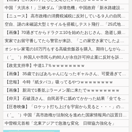
中国「大洪水！」三峡ダム「決壊危機」中国政府「新水路建設！（三峡新水路...
【ニュース】 高市政権の消費税減税に反対している９人の自民党議員が全て...
空自、謎の未確認大型ミサイルを搭載しテスト飛行…「25式地対艦誘導弾」...
【画像】70過ぎてからドラクエ10を始めたおじさん、急逝し娘に色々開示...
実家でお留守番してたら警官が来訪、「この家空き家でしたよね？」と問いか...
オシャレ家電の10万円もする高級炊飯器を購入、期待しながら御飯を炊いて...
（ ´_ゝ`）外国人や市民ら約80人が永住許可抑止案に反対を訴え「選別...
【政党支持率】中道1.7％ｗｗｗｗｗｗｗｗ
【画像】 35歳でおばあちゃんになったギャルさん、可愛過ぎて嫉妬不可避...
【悲報】 今時『紙タバコ』吸ってるやつｗｗｗｗｗｗｗｗ
【画像】 新潟で1番並ぶラーメン屋に来たでｗｗｗｗｗｗｗｗ
【仰天】 石破茂さん、自民若手に舐めてかかった結果「全てを失うｗｗｗｗ...
【圧巻映像】「ロケット打ち上げを宇宙から見ると・・・」の動画が衝撃的
（ ´_ゝ`）中国「高市政権が法制化を進めた国家情報局の設置日が7月3...
中曽根元首相「北東アジアで急激な変化 日韓協力強化を」