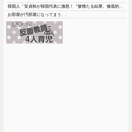
韓国人「安貞桓が韓国代表に激怒！『惨憺たる結果、徹底的な刷新が必要だ』と監督や協会を痛烈批判」
お部屋が汚部屋になってまう、、