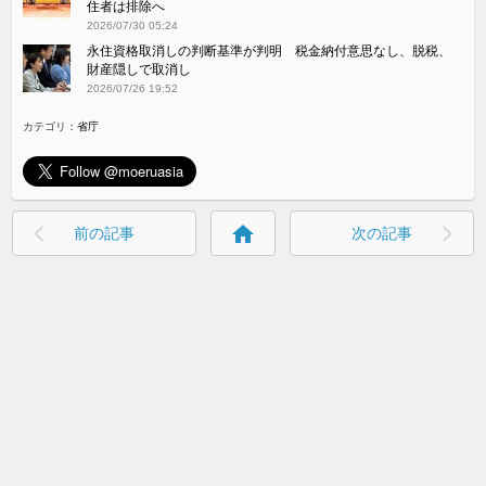
住者は排除へ
2026/07/30 05:24
永住資格取消しの判断基準が判明 税金納付意思なし、脱税、
財産隠しで取消し
2026/07/26 19:52
カテゴリ：
省庁
home
前の記事
次の記事