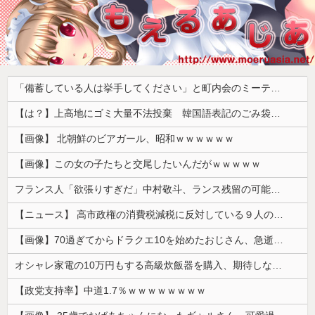
「備蓄している人は挙手してください」と町内会のミーティング、何の気なしに手を挙げてしまった結果……
【は？】上高地にゴミ大量不法投棄 韓国語表記のごみ袋に紙やプラスチック、缶、瓶などが混在 生肉やキムチ、ラーメンなどさまざまな生ごみ
【画像】 北朝鮮のビアガール、昭和ｗｗｗｗｗｗ
【画像】この女の子たちと交尾したいんだがｗｗｗｗｗ
フランス人「欲張りすぎだ」中村敬斗、ランス残留の可能性を会長が示唆！移籍金が交渉の壁に..現地サポの本音がこれ！【海外の反応】
【ニュース】 高市政権の消費税減税に反対している９人の自民党議員が全て判明！！！！ やっぱりコイツラかｗｗｗｗｗ
【画像】70過ぎてからドラクエ10を始めたおじさん、急逝し娘に色々開示されてしまう
オシャレ家電の10万円もする高級炊飯器を購入、期待しながら御飯を炊いてみた結果……
【政党支持率】中道1.7％ｗｗｗｗｗｗｗｗ