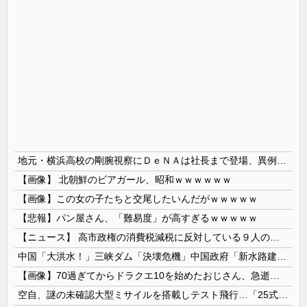
地元・横浜高校の剛腕視察にＤｅＮＡは社長まで登場、異例の幹部直接チェック 最速１５７キロ右腕・織田翔希に熱視線「魅力的ですね」
【画像】 北朝鮮のビアガール、昭和ｗｗｗｗｗｗ
【画像】この女の子たちと交尾したいんだがｗｗｗｗｗ
【悲報】パン屋さん、「難易度」が高すぎるｗｗｗｗｗ
【ニュース】 高市政権の消費税減税に反対している９人の自民党議員が全て判明！！！！ やっぱりコイツラかｗｗｗｗｗ
中国「大洪水！」三峡ダム「決壊危機」中国政府「新水路建設！（三峡新水路」現場職員「内部情報公開！（失踪」湖南省「三峡放流情報（画像」台風13号「...
【画像】70過ぎてからドラクエ10を始めたおじさん、急逝し娘に色々開示されてしまう
空自、謎の未確認大型ミサイルを搭載しテスト飛行…「25式地対艦誘導弾」空中発射型が初めて姿を見せた！