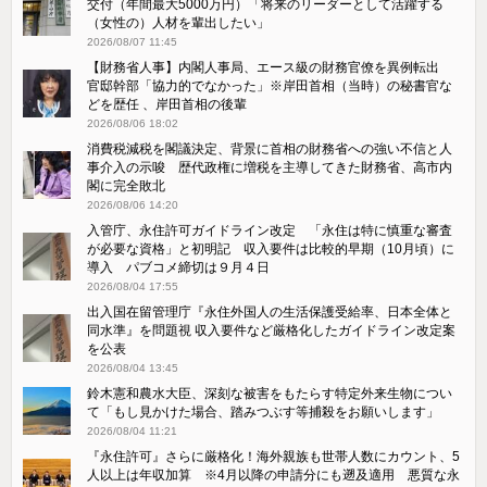
交付（年間最大5000万円）「将来のリーダーとして活躍する
（女性の）人材を輩出したい」
2026/08/07 11:45
【財務省人事】内閣人事局、エース級の財務官僚を異例転出
官邸幹部「協力的でなかった」※岸田首相（当時）の秘書官な
どを歴任 、岸田首相の後輩
2026/08/06 18:02
消費税減税を閣議決定、背景に首相の財務省への強い不信と人
事介入の示唆 歴代政権に増税を主導してきた財務省、高市内
閣に完全敗北
2026/08/06 14:20
入管庁、永住許可ガイドライン改定 「永住は特に慎重な審査
が必要な資格」と初明記 収入要件は比較的早期（10月頃）に
導入 パブコメ締切は９月４日
2026/08/04 17:55
出入国在留管理庁『永住外国人の生活保護受給率、日本全体と
同水準』を問題視 収入要件など厳格化したガイドライン改定案
を公表
2026/08/04 13:45
鈴木憲和農水大臣、深刻な被害をもたらす特定外来生物につい
て「もし見かけた場合、踏みつぶす等捕殺をお願いします」
2026/08/04 11:21
『永住許可』さらに厳格化！海外親族も世帯人数にカウント、5
人以上は年収加算 ※4月以降の申請分にも遡及適用 悪質な永