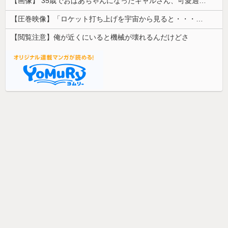
【画像】 35歳でおばあちゃんになったギャルさん、可愛過ぎて嫉妬不可避w w w w w w w w w w w
【圧巻映像】「ロケット打ち上げを宇宙から見ると・・・」の動画が衝撃的
【閲覧注意】俺が近くにいると機械が壊れるんだけどさ