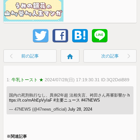
home
前の記事
次の記事
1:
牛乳トースト ★
2024/07/28(日) 17:19:30.31 ID:3Q2DdiB89
国内の死刑執行なし、異例2年超 法相失言、袴田さん再審影響か
h
ttps://t.co/mAhEpVyIaF
#主要ニュース
#47NEWS
— 47NEWS (@47news_official)
July 28, 2024
※関連記事