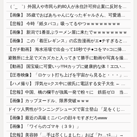
（ ´_ゝ`）外国人や市民ら約80人が永住許可抑止案に反対を訴え「選別、差別の作業」「国会審議も経ずいきなり厳格化する国に誰が来ますか！」「今す...
【画像】 35歳でおばあちゃんになったギャルさん、可愛過ぎて嫉妬不可避w w w w w w w w w w w
【悲報】 今時『紙タバコ』吸ってるやつｗｗｗｗｗｗｗｗ
【画像】 新潟で1番並ぶラーメン屋に来たでｗｗｗｗｗｗｗｗ
【画像】 この「着圧レギンス」の広告漫画がエ●チすぎると話題に
【ガチ動画】 海水浴場で出会って10秒でチ●コをマ○コに挿入させてくれるギャル、いたｗｗｗ
避難所に土足でズカズカと入ってきて勝手に動画や写真を撮影したメディア取材陣、挙句の果てに要求してきたのは……
【動画】 国宝級に可愛いッ!!!Hカップに健康的な体！エ□い！乳首からマ●コまで見えているよ 笑
【圧巻映像】「ロケット打ち上げを宇宙から見ると・・・」の動画が衝撃的
【ハメ撮り】 浮気セ○クス中に彼氏に電話する女子大生 ← これを現実にやる子が現れる…
【悲報】中国、橋の欄干が強風一発で粉々に 鉄筋ゼロ 当局「接着剤でくっつけただけ」「正常で、品質問題はない」
【画像】カップヌードル、限界突破ｗｗｗ
ドイツ人男性がランニングシューズで富士登山 「足をくじいて動けない」
【画像】最近の高級ミニバンの顔キモすぎだろwww
【画像】「ワイらのゴマキ（３９）」
【悲報】美容師「…手は尽くしました」おば「ｱｯ…ｯｽ…」→