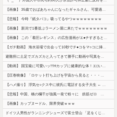
（ ´_ゝ`）外国人や市民ら約80人が永住許可抑止案に反対を訴え「選別、差別の作業」「国会審議も経ずいきなり厳格化する国に誰が来ますか！」「今す...
【画像】 35歳でおばあちゃんになったギャルさん、可愛過ぎて嫉妬不可避w w w w w w w w w w w
【悲報】 今時『紙タバコ』吸ってるやつｗｗｗｗｗｗｗｗ
【画像】 新潟で1番並ぶラーメン屋に来たでｗｗｗｗｗｗｗｗ
【画像】 この「着圧レギンス」の広告漫画がエ●チすぎると話題に
【ガチ動画】 海水浴場で出会って10秒でチ●コをマ○コに挿入させてくれるギャル、いたｗｗｗ
避難所に土足でズカズカと入ってきて勝手に動画や写真を撮影したメディア取材陣、挙句の果てに要求してきたのは……
【動画】 国宝級に可愛いッ!!!Hカップに健康的な体！エ□い！乳首からマ●コまで見えているよ 笑
【圧巻映像】「ロケット打ち上げを宇宙から見ると・・・」の動画が衝撃的
【ハメ撮り】 浮気セ○クス中に彼氏に電話する女子大生 ← これを現実にやる子が現れる…
【悲報】中国、橋の欄干が強風一発で粉々に 鉄筋ゼロ 当局「接着剤でくっつけただけ」「正常で、品質問題はない」
【画像】カップヌードル、限界突破ｗｗｗ
ドイツ人男性がランニングシューズで富士登山 「足をくじいて動けない」