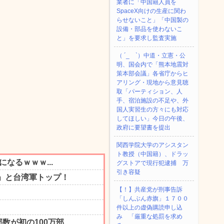
業者に「中国籍人員を
SpaceX向けの生産に関わ
らせないこと」「中国製の
設備・部品を使わないこ
と」を要求し監査実施
（ ´_ゝ`）中道・立憲・公
明、国会内で「熊本地震対
策本部会議」各省庁からヒ
アリング・現地から意見聴
取「パーティション、人
手、宿泊施設の不足や、外
国人実習生の方々にも対応
してほしい」今日の午後、
政府に要望書を提出
関西学院大学のアシスタン
ト教授（中国籍）、ドラッ
グストアで現行犯逮捕 万
引き容疑
【！】共産党が刑事告訴
「しんぶん赤旗」１７００
件以上の虚偽購読申し込
み 「厳重な処罰を求め