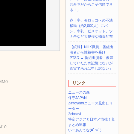
共産党だからこそ信頼でき
る！」
赤十字、モロッコへの不法
移民（約2,000人）にパ
ン、牛乳、ビスケット、ツ
ナ缶など大規模な物資配布
【続報】NHK職員、番組出
演者から性被害を受け
PTSD → 番組出演者「飲酒
していたため記憶にないが
真実であれば申し訳ない」
2MM0
リンク
ニュースの森
保守JAPAN
Zattoyomiニュース見出しリ
ーダー
2chnavi
特定アジアと日本／情強！良
まとめ速報
Al10
いーあんてな(#ﾟｗﾟ)