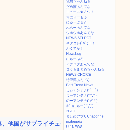
我無ちゃんねる
だめぽあんてな
ニュース★３つ！
☆にゅーもふ
にゅーぷる☆
ねらーあんてな
ウホウホあんてな
NEWS SELECT
キタコレ(ﾟ∀ﾟ)！！
わくてか！
NewsLog
にゅーぷろ
アナログあんてな
２ｃｈまとめちゃんねる
NEWS CHOICE
特亜流あんてな
Best Trend News
しぃアンテナ(*ﾟーﾟ)
つーアンテナ(*ﾟ∀ﾟ)
のーアンテナ(ﾟAﾟ* )
ギコにゅー(,,ﾟДﾟ)
2GET
まとめアプリChaconne
matomeja
、他国がサプライチェーン...
U-1NEWS