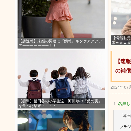
【愕然】元
【超速報】未婚の男達に『朗報』キタァアアアア
果ｗｗｗｗ
アーーーーーーー！！
【速報
の補償
2024年07
【衝撃】世田谷の小学生達、河川敷の『桑の実』
1:
名無し
を食べた結果・・・・
「本当
ブラジ