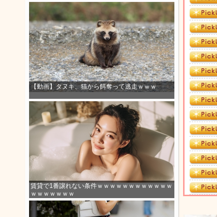
【動画】タヌキ、猫から餌奪って逃走ｗｗｗ
賃貸で1番譲れない条件ｗｗｗｗｗｗｗｗｗｗｗｗ
ｗｗｗｗｗｗｗ