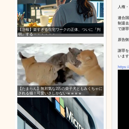
人権・
連合国
制退去
で謝罪
【悲報】楽すぎる在宅ワークの正体、ついに『判
明』する・・・・・・
原告側
謝罪を
います
https
【たまらん】無邪気な2匹の柴子犬ともみくちゃに
される猫！可愛いさしかないｗｗｗｗ