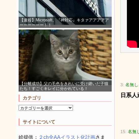
【速報】Microsoft、『神対応』キタァアアアアア
ーーーーーー！！
【分離成功】父の毛色をきれいに受け継いだ子猫
3:
名無し
たち！すごくキレイに分かれている！
日系人
カテゴリ
サイトについて
15:
名無し
絵提供：
２ch全AAイラスト化計画
さま