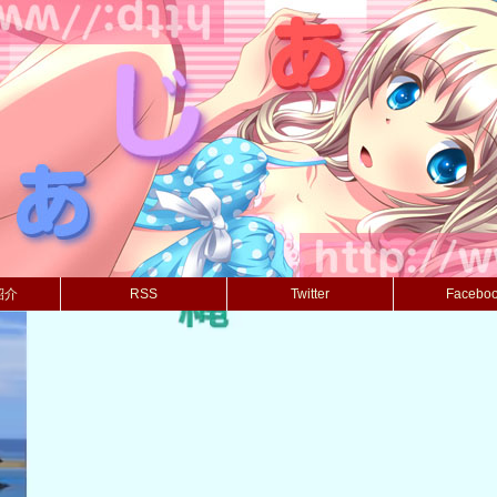
紹介
RSS
Twitter
Facebo