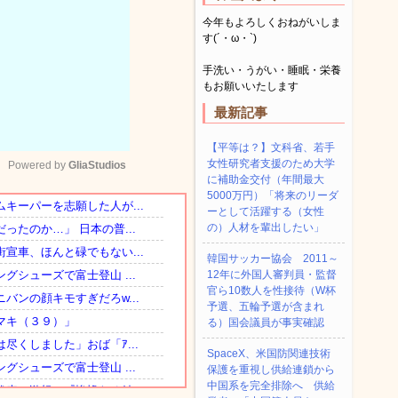
今年もよろしくおねがいしま
す(´・ω・`)
手洗い・うがい・睡眠・栄養
もお願いいたします
最新記事
【平等は？】文科省、若手
女性研究者支援のため大学
Powered by 
GliaStudios
に補助金交付（年間最大
5000万円）「将来のリーダ
ーとして活躍する（女性
Mute
の）人材を輩出したい」
韓国サッカー協会 2011～
12年に外国人審判員・監督
官ら10数人を性接待（W杯
予選、五輪予選が含まれ
る）国会議員が事実確認
SpaceX、米国防関連技術
保護を重視し供給連鎖から
中国系を完全排除へ 供給