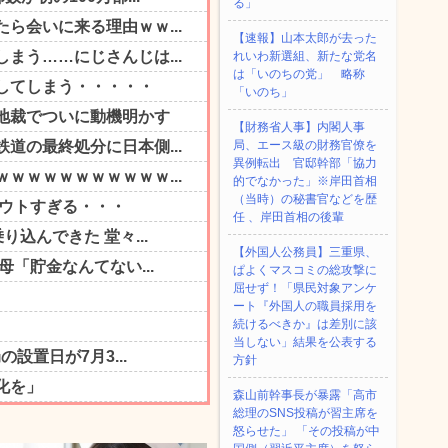
る」
【速報】山本太郎が去った
れいわ新選組、新たな党名
は「いのちの党」 略称
「いのち」
【財務省人事】内閣人事
局、エース級の財務官僚を
異例転出 官邸幹部「協力
的でなかった」※岸田首相
（当時）の秘書官などを歴
任 、岸田首相の後輩
【外国人公務員】三重県、
ぱよくマスコミの総攻撃に
屈せず！「県民対象アンケ
ート『外国人の職員採用を
続けるべきか』は差別に該
当しない」結果を公表する
方針
森山前幹事長が暴露「高市
総理のSNS投稿が習主席を
怒らせた」 「その投稿が中