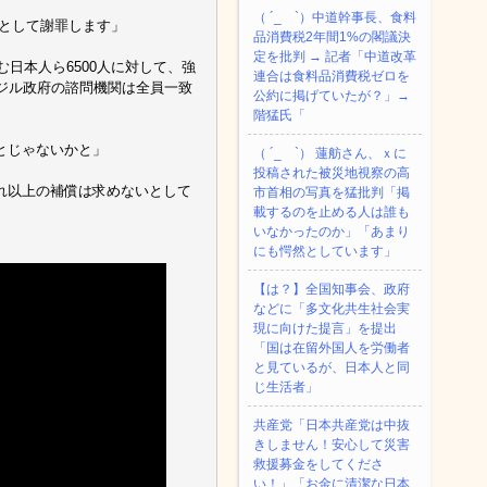
（ ´_ゝ`）中道幹事長、食料
として謝罪します」
品消費税2年間1%の閣議決
定を批判 → 記者「中道改革
日本人ら6500人に対して、強
連合は食料品消費税ゼロを
ジル政府の諮問機関は全員一致
公約に掲げていたが？」→
階猛氏「
とじゃないかと」
（ ´_ゝ`） 蓮舫さん、ｘに
投稿された被災地視察の高
れ以上の補償は求めないとして
市首相の写真を猛批判「掲
載するのを止める人は誰も
いなかったのか」「あまり
にも愕然としています」
【は？】全国知事会、政府
などに「多文化共生社会実
現に向けた提言」を提出
「国は在留外国人を労働者
と見ているが、日本人と同
じ生活者」
共産党「日本共産党は中抜
きしません！安心して災害
救援募金をしてくださ
い！」「お金に清潔な日本