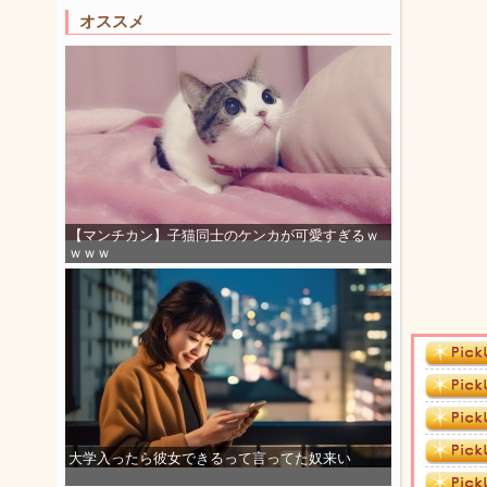
オススメ
【マンチカン】子猫同士のケンカが可愛すぎるｗ
ｗｗｗ
大学入ったら彼女できるって言ってた奴来い