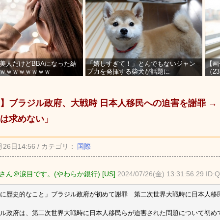
美人だけどBBAになった結
「嬉しすぎて！」とんでもないジャン
【画
ｗｗｗｗｗｗｗｗ
プ力を発揮する柴犬が話題に
（2
を募
】ブラジル政府、大戦時 日本人移民への迫害を謝罪 →
は求めない」
月26日14:56 / カテゴリ：
国際
さん＠涙目です。(やわらか銀行) [US]
2024/07/26(金) 13:31:56.29 ID:
に歴史的なこと」ブラジル政府が初めて謝罪 第二次世界大戦時に日本人移
ル政府は、第二次世界大戦時に日本人移民らが迫害された問題について初め