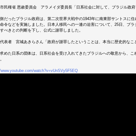
市民権省 恩赦委員会 アラメイダ委員長「日系社会に対して、ブラジル政府
側だったブラジル政府は、第二次世界大戦中の1943年に南東部サントスに住む
命令などを実施しました。日本人移民への一連の迫害について、25日、ブラ
すべきとの判断を下し、公式に謝罪しました。
代表者 宮城あきらさん「政府が謝罪したということは、本当に歴史的なこ
求めた日系の団体は、日系社会を受け入れてきたブラジルへの敬意から、こ
。
://www.youtube.com/watch?v=vUnSVy5F5EQ