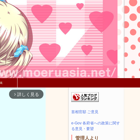
ok
詳しく見る
arrow_forward_ios
首相官邸 ご意見
e-Gov 各府省への政策に関す
る意見・要望
管理人より