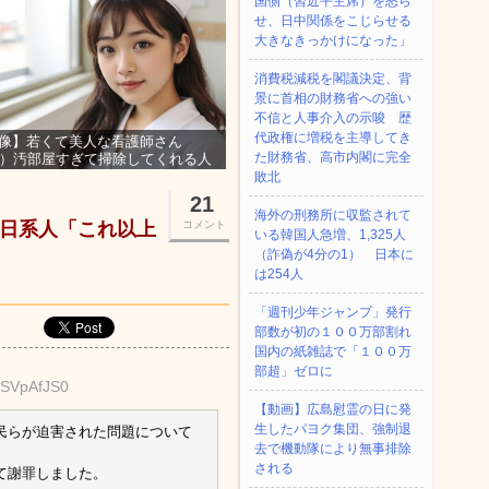
国側（習近平主席）を怒ら
せ、日中関係をこじらせる
大きなきっかけになった」
消費税減税を閣議決定、背
景に首相の財務省への強い
不信と人事介入の示唆 歴
代政権に増税を主導してき
像】若くて美人な看護師さん
た財務省、高市内閣に完全
3）汚部屋すぎて掃除してくれる人
集ｗｗｗ
敗北
21
海外の刑務所に収監されて
 日系人「これ以上
コメント
いる韓国人急増、1,325人
（詐偽が4分の1） 日本に
は254人
「週刊少年ジャンプ」発行
部数が初の１００万部割れ
国内の紙雑誌で「１００万
部超」ゼロに
QSVpAfJS0
【動画】広島慰霊の日に発
生したパヨク集団、強制退
民らが迫害された問題について
去で機動隊により無事排除
される
て謝罪しました。