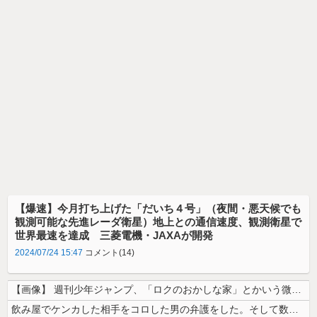
【爆速】今月打ち上げた「だいち４号」（夜間・悪天候でも
観測可能な先進レーダ衛星）地上との通信速度、観測衛星で
世界最速を達成 三菱電機・JAXAが開発
2024/07/24 15:47
コメント(14)
【画像】 週刊少年ジャンプ、「ロクのおかしな家」とかいう微妙な漫画を巻...
飲み屋でケンカした相手をコロした男の弁護をした。そして数年後、因果応報...