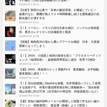
平の威圧で2兆円護衛艦輸出の大逆転！
2026/07/27 20:01
【分析】秋田の山奥で「未来の建設現場」が爆誕していた！
猛暑のなか、重機が無人で２４時間稼働し続ける鹿島建設の自
動化施工が凄すぎる
2026/07/24 03:11
【！】イーロン、メモリの自社生産を検討、インテルが技術提
供、東京エレクトロンが設備提供と報道
2026/07/22 14:59
【祝報】南鳥島沖の泥から重レアアースを確認 日本、大資源
国家になってしまう
2026/07/21 16:58
【！】JAXA、小惑星と地球の衝突を防ぐ「プラネタリーディフ
ェンス（地球防衛）」超精密誘導実証に成功 世界で2例目
2026/07/11 15:37
【凄】JAXA、再使用ロケット実験RV-X 垂直離陸、水平移動、
垂直着陸に成功！！！
2026/07/11 14:01
【！】消火栓標識にStarlinkを搭載、非常用通信ハブとして使用
する技術デモ 停電や通信障害発生時に情報確保へ 消火栓標
識は全国に約12万本（住宅地やや商店街、幹線道路沿いなど）
2026/07/03 14:36
【凄】高知の歯科材料メーカーが開発した樹脂で作る白い歯の
ブリッジ 保険適用に 貴金属（銀歯）より３割安く