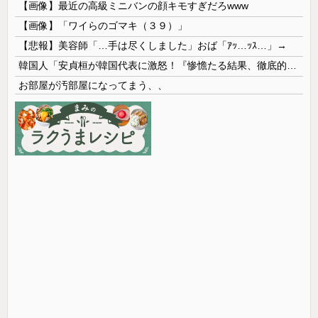
【画像】最近の高級ミニバンの顔キモすぎだろwww
【画像】「ワイらのゴマキ（３９）」
【悲報】美容師「…手は尽くしました」おば「ｱｯ…ｯｽ…」→
韓国人「安貞桓が韓国代表に激怒！『惨憺たる結果、徹底的な刷新が必要だ』と監督や協会を痛烈批判」
お部屋が汚部屋になってまう、、