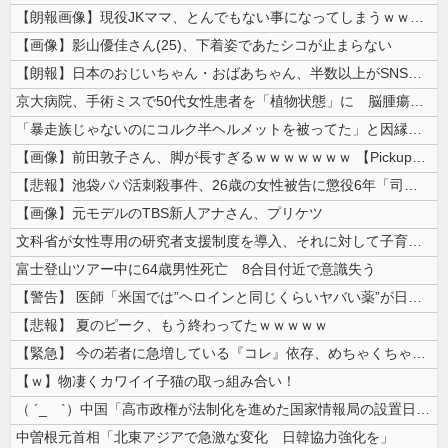
【朗報画像】現役JKママ、とんでもない事になってしまうｗｗｗｗｗｗｗｗ...
【画像】影山優佳さん(25)、下着姿であたシコが止まらない
【朗報】日本のおじいちゃん・おばあちゃん、半数以上がSNSを使いこなし...
京大病院、手術ミスで50代女性患者を「植物状態」に 脳腫瘍摘出手術で腫...
「暴走族じゃないのにコルク半ヘルメットを被ってた」と因縁つけて暴行 少...
【画像】前田敦子さん、脚が長すぎるｗｗｗｗｗｗｗ 【Pickup070...
【悲報】池袋パパ活刺殺事件、26歳の女性被告に懲役6年「司法の女割」批...
【画像】元モデルのTBS新人アナさん、プリケツ
文科省が女性専用の研究者支援制度を導入、それに対して子育て負担に苦しむ...
富士登山ツアー中に64歳男性死亡 8合目付近で意識失う
【警告】 医師「米国では”ヘロインと同じくらいヤバい薬”が日本では平気...
【悲報】 夏のピーク、もう終わってたｗｗｗｗｗ
【緊急】 今の若者に急増している『コレ』依存、めちゃくちゃ深刻な模様w...
【ｗ】物凄くカワイイ子猫の取っ組み合い！
（ ´_ゝ`）中国「高市政権が法制化を進めた国家情報局の設置日が7月3...
中曽根元首相「北東アジアで急激な変化 日韓協力強化を」