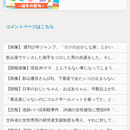
コメントページはこちら
【画像】 週刊少年ジャンプ、「ロクのおかしな家」とかいう微妙な漫画を巻頭カラーにしたせいで100万部切る
飲み屋でケンカした相手をコロした男の弁護をした。そして数年後、因果応報を思わせる出来事が…
【朗報画像】現役JKママ、とんでもない事になってしまうｗｗｗｗｗｗｗｗｗｗｗｗ 【Pickup07091604】
【画像】影山優佳さん(25)、下着姿であたシコが止まらない
【朗報】日本のおじいちゃん・おばあちゃん、半数以上がSNSを使いこなしていたｗｗｗｗｗ
「暴走族じゃないのにコルク半ヘルメットを被ってた」と因縁つけて暴行 少年らと父親(37)逮捕
【悲報】池袋パパ活刺殺事件、26歳の女性被告に懲役6年「司法の女割」批判が紛糾 → ﾈｯﾄ「ジャンポケ斎藤の罪より軽くて草」ｗｗｗｗｗｗｗｗｗｗ...
文科省が女性専用の研究者支援制度を導入、それに対して子育て負担に苦しむ若手男性研究者は……