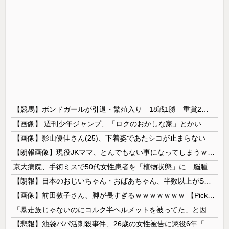
【競馬】ボンドガールが引退・繁殖入り 18戦1勝 重賞2着7回
【画像】 週刊少年ジャンプ、「ロクのおかしな家」とかいう微妙な漫画を巻頭カラーにしたせいで100万部切る
【画像】影山優佳さん(25)、下着姿であたシコが止まらない
【朗報画像】現役JKママ、とんでもない事になってしまうｗｗｗｗｗｗｗｗｗｗｗｗ 【Pickup07091604】
京大病院、手術ミスで50代女性患者を「植物状態」に 脳腫瘍摘出手術で腫瘍の無い部位を摘出してしまう
【朗報】日本のおじいちゃん・おばあちゃん、半数以上がSNSを使いこなしていたｗｗｗｗｗ
【画像】前田敦子さん、脚が長すぎるｗｗｗｗｗｗｗ 【Pickup07091615】
「暴走族じゃないのにコルク半ヘルメットを被ってた」と因縁つけて暴行 少年らと父親(37)逮捕
【悲報】池袋パパ活刺殺事件、26歳の女性被告に懲役6年「司法の女割」批判が紛糾 → ﾈｯﾄ「ジャンポケ斎藤の罪より軽くて草」ｗｗｗｗｗｗｗｗｗｗ...