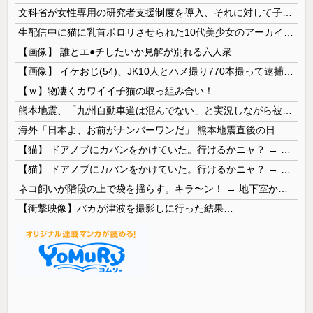
文科省が女性専用の研究者支援制度を導入、それに対して子育て負担に苦しむ若手男性研究者は……
生配信中に猫に乳首ポロリさせられた10代美少女のアーカイブ、500万再生越えｗｗｗ
【画像】 誰とエ●チしたいか見解が別れる六人衆
【画像】 イケおじ(54)、JK10人とハメ撮り770本撮って逮捕ｗｗｗｗｗｗｗ
【ｗ】物凄くカワイイ子猫の取っ組み合い！
熊本地震、「九州自動車道は混んでない」と実況しながら被災地へ向かう有名アナなどに批判殺到 全国紙記者「最新の状況をいち早く伝えることは報道機関としての責務」「情報を取り上げることには大きな意義がある」
海外「日本よ、お前がナンバーワンだ」 熊本地震直後の日本の対応のスピードに世界が衝撃
【猫】 ドアノブにカバンをかけていた。行けるかニャ？ → 猫はこうなります…
【猫】 ドアノブにカバンをかけていた。行けるかニャ？ → 猫はこうなります…
ネコ飼いが階段の上で袋を揺らす。キラ〜ン！ → 地下室からヤツが現れる…
【衝撃映像】バカが津波を撮影しに行った結果…