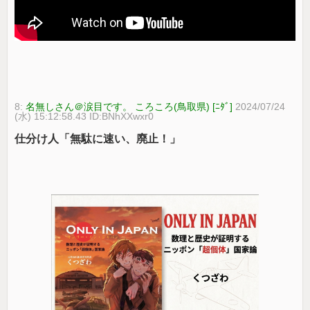
8:
名無しさん＠涙目です。 ころころ(鳥取県) [ﾆﾀﾞ]
2024/07/24
(水) 15:12:58.43 ID:BNhXXwxr0
仕分け人「無駄に速い、廃止！」