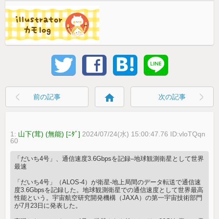
home
前の記事
次の記事
1:
山下(茸) (無能) [ﾆﾀﾞ]
2024/07/24(水) 15:00:47.76 ID:vloTQqn
60
「だいち4号」、通信速度3.6Gbpsを記録–地球観測衛星として世界
最速
「だいち4号」（ALOS-4）が衛星-地上局間のデータ転送で通信速
度3.6Gbpsを記録した。地球観測衛星での通信速度として世界最高
性能という。宇宙航空研究開発機構（JAXA）の第一宇宙技術部門
が7月23日に発表した。