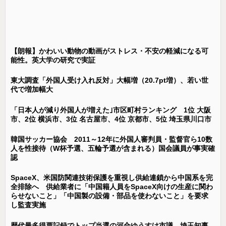
【朗報】かわいい動物の動画がストレス・不安の軽減になる可
能性。英大学の研究で実証
東大調査「外国人受け入れ反対」大幅増（20.7pt増）、若い世
代で増加幅大
「日本人が減り外国人が増えた｣市区町村ランキング 1位 大阪
市、2位 横浜市、3位 名古屋市、4位 京都市、5位 埼玉県川口市
韓国サッカー協会 2011～12年に外国人審判員・監督官ら10数
人を性接待（W杯予選、五輪予選が含まれる）国会議員が事実確
認
SpaceX、米国防関連技術保護を重視し供給連鎖から中国系を完
全排除へ 供給業者に「中国籍人員をSpaceX向けの生産に関わ
らせないこと」「中国製の設備・部品を使わないこと」を要求
し監査実施
歴代最多得票記録でトップ当選の河合ゆうすけ市議、埼玉知事