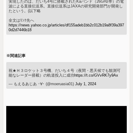
実現したのは、だいち4号に搭載されたKaバンド（26GHz帯）の電
波による直接伝送系。直接伝送系はJAXAの研究開発部門が開発し
たという。(以下略
全文はﾘﾝｸ先へ
https://news.yahoo.co.jp/articles/df155adeb1bb2c012b19a8f39a397
0d2d7446b18
※関連記事
祝★Ｈ３ロケット３号機、だいち４号（夜間・悪天候でも観測可
能なレーダー搭載）の軌道投入に成功
https://t.co/GVvRK7y9Ax
— もえるあじあ ･∀･ (@moeruasia01)
July 1, 2024