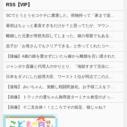
RSS【VIP】
SCでとうとうセコケチに遭遇した。荷物持って「家まで送ってくれない」って言ってきて...
最初はちょっと素直すぎるだけか？と思ってたが、マウンティング癖が凄まじいと分かって切った友人がいた
離婚した元妻が突然失踪してしまった。娘の母親でもある相手だから放っておけず連絡を探すことに…
息子が「お母さんでもクリアできる」と作ってくれたコース。ゴールまで進むと心温まる仕掛けが待っていて…
【後編】4歳の娘を愛せずにいたら嫁から離婚を言い渡された
ジャンポケ斎藤と代理人のやりとり、「地獄すぎて完全にコントになってる……」と衝撃を受ける人が続出中
日本をダメにした総理大臣、ワースト１位が同点でこの人ｗｗｗｗｗｗ
【速報】 みいちゃん、覚醒し戦闘民族化。お子様二人をフルボッコにしてしまう
【画像】 トラックの運ちゃん御用達ターミナル食堂のざっかけないオムライスｗｗｗｗｗｗｗｗｗｗ
【画像】 十二支合体！！ところでその前足、猫じゃね？