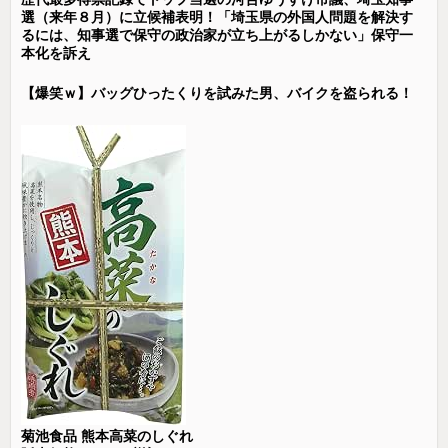
選（来年８月）に立候補表明！「埼玉県の外国人問題を解決す
るには、知事選で保守の政治家が立ち上がるしかない」保守一
本化を訴え
【爆笑ｗ】バッグひったくりを試みた男、バイクを盗られる！
菊池食品 熊本高菜のしぐれ