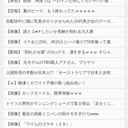
【警告】 医師「米国では”ヘロインと同じくらいヤバい薬”が日本では平気で処方されてる」
【悲報】 夏のピーク、もう終わってたｗｗｗｗｗ
生配信中に猫に乳首ポロリさせられた10代美少女のアーカイブ、500万再生越えｗｗｗ
【画像】 誰とエ●チしたいか見解が別れる六人衆
【画像】 イケおじ(54)、JK10人とハメ撮り770本撮って逮捕ｗｗｗｗｗｗｗ
【動画】 ”別れさせ屋” のセ○クス、凄すぎるｗｗｗ そりゃ肉便器に堕ちるわｗｗｗ
【画像】 元モデルのTBS新人アナさん、プリケツ
入国拒否の半数が日本人!? 「オーストラリアで日本人女性が売春」
【ｗ】物凄くカワイイ子猫の取っ組み合い！
【画像】カップヌードル、限界突破ｗｗｗ
ドイツ人男性がランニングシューズで富士登山 「足をくじいて動けない」
【画像】最近の高級ミニバンの顔キモすぎだろwww
【画像】「ワイらのゴマキ（３９）」