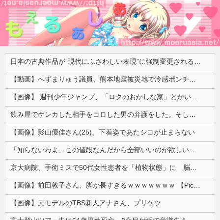
日本の古典作品が”現代にふさわしい表現”に強制変更される事態が進行中、今の価値観に照らせば……
【動画】へずまりゅう議員、熊本地震被災地で冷感ポンチョ配布 → 被災民の衝撃の反応がコチラ → ｗｗｗｗｗｗｗｗｗｗｗｗｗｗｗｗ
【画像】 週刊少年ジャンプ、「ロクのおかしな家」とかいう微妙な漫画を巻頭カラーにしたせいで100万部切る
飲み屋でケンカした相手をコロした男の弁護をした。そして数年後、因果応報を思わせる出来事が…
【画像】影山優佳さん(25)、下着姿であたシコが止まらない
「知らないわよ、この値段なんだから全部いいのが欲しいの」イチゴ売り場で言い返された話
京大病院、手術ミスで50代女性患者を「植物状態」に 脳腫瘍摘出手術で腫瘍の無い部位を摘出してしまう
【画像】前田敦子さん、脚が長すぎるｗｗｗｗｗｗｗ 【Pickup07091615】
【画像】元モデルのTBS新人アナさん、プリケツ