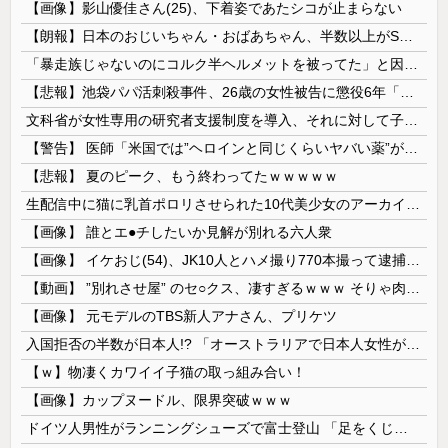
【画像】影山優佳さん(25)、下着姿であたシコが止まらない
【朗報】日本のおじいちゃん・おばあちゃん、半数以上がSNSを使いこなしていたｗｗｗｗｗ
「暴走族じゃないのにコルク半ヘルメットを被ってた」と因縁つけて暴行 少年らと父親(37)逮捕
【悲報】池袋パパ活刺殺事件、26歳の女性被告に懲役6年「司法の女割」批判が紛糾 → ﾈｯﾄ「ジャンポケ斎藤の罪より軽くて草」ｗｗｗｗｗｗｗｗｗｗ...
文科省が女性専用の研究者支援制度を導入、それに対して子育て負担に苦しむ若手男性研究者は……
【警告】 医師「米国では”ヘロインと同じくらいヤバい薬”が日本では平気で処方されてる」
【悲報】 夏のピーク、もう終わってたｗｗｗｗｗ
生配信中に猫に乳首ポロリさせられた10代美少女のアーカイブ、500万再生越えｗｗｗ
【画像】 誰とエ●チしたいか見解が別れる六人衆
【画像】 イケおじ(54)、JK10人とハメ撮り770本撮って逮捕ｗｗｗｗｗｗｗ
【動画】 ”別れさせ屋” のセ○クス、凄すぎるｗｗｗ そりゃ肉便器に堕ちるわｗｗｗ
【画像】 元モデルのTBS新人アナさん、プリケツ
入国拒否の半数が日本人!? 「オーストラリアで日本人女性が売春」
【ｗ】物凄くカワイイ子猫の取っ組み合い！
【画像】カップヌードル、限界突破ｗｗｗ
ドイツ人男性がランニングシューズで富士登山 「足をくじいて動けない」