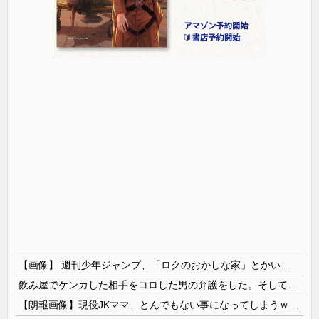
【画像】 週刊少年ジャンプ、「ロクのおかしな家」とかいう微妙な漫画を巻頭カラーにしたせいで100万部切る
飲み屋でケンカした相手をコロした男の弁護をした。そして数年後、因果応報を思わせる出来事が…
【朗報画像】現役JKママ、とんでもない事になってしまうｗｗｗｗｗｗｗｗｗｗｗｗ 【Pickup07091604】