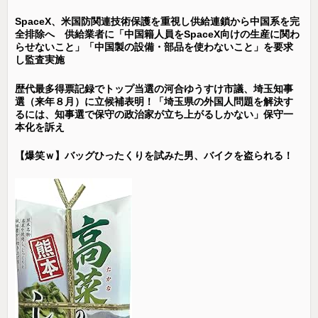
SpaceX、米国防関連技術保護を重視し供給連鎖から中国系を完
全排除へ 供給業者に「中国籍人員をSpaceX向けの生産に関わ
らせないこと」「中国製の設備・部品を使わないこと」を要求
し監査実施
歴代最多得票記録でトップ当選の河合ゆうすけ市議、埼玉知事
選（来年８月）に立候補表明！「埼玉県の外国人問題を解決す
るには、知事選で保守の政治家が立ち上がるしかない」保守一
本化を訴え
【爆笑ｗ】バッグひったくりを試みた男、バイクを盗られる！