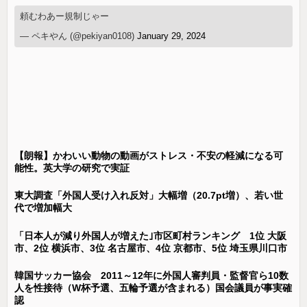
頼むわあー規制じゃー
— ペキやん (@pekiyan0108)
January 29, 2024
【朗報】かわいい動物の動画がストレス・不安の軽減になる可
能性。英大学の研究で実証
東大調査「外国人受け入れ反対」大幅増（20.7pt増）、若い世
代で増加幅大
「日本人が減り外国人が増えた｣市区町村ランキング 1位 大阪
市、2位 横浜市、3位 名古屋市、4位 京都市、5位 埼玉県川口市
韓国サッカー協会 2011～12年に外国人審判員・監督官ら10数
人を性接待（W杯予選、五輪予選が含まれる）国会議員が事実確
認