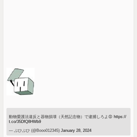
動物愛護法違反と器物損壊（天然記念物）で逮捕しろよ😡
https://
t.co/35DfQ8HWb9
— ぶひぶひ (@Booo012345)
January 28, 2024