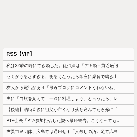
RSS【VIP】
私は22歳の時にでき婚した。従姉妹は『デキ婚＝貧乏底辺』と認識があるみたいで、私を馬鹿にしてきて…
セミがうるさすぎる。明るくなったら即座に爆音で鳴き出して毎日朝4時に叩き起こしにくるせいで寝不足だよ
友人から電話があり「最近ブログにコメントくれないね」と言われた
夫に「自炊を覚えて！一緒に料理しよう」と言ったら、レストランの予約をされた。自炊計画は完全に狂って…
【後編】結婚直後に祖父が亡くなり落ち込んでたら嫁に「いつまでくよくよしてるの？」と言われた。お義父さんやお義母さんの負担もなくなったし良かったと...
PTA会長「PTA参加拒否した親へ最終警告。こうなってもいい？」
左翼市民団体、広島では通用せず「人殺しの汚い足で広島の土を踏むな！」→広島県民「お前らの方が汚いんじゃ！」「ワシらが広島県民じゃ」