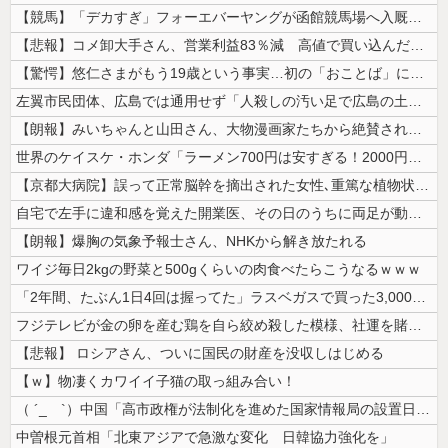
【競馬】「デカすぎ」フォーエバーヤングが函館競馬場へ入厩 573キロ ...
【悲報】コメ卸大手さん、営業利益83％減 高値で買い込んだ米が売れず「...
【驚愕】悠仁さまがもう19歳という事実…初の「おことば」にネット民驚嘆
左翼市民団体、広島では通用せず「人殺しの汚い足で広島の土を踏むな！」→...
【朗報】みいちゃんと山田さん、大物漫画家たちから絶賛されるｗｗｗｗ
世界のケイスケ・ホンダ「ラーメン700円は安すぎる！2000円にするべ...
【京都大病院】誤って正常脳幹を摘出された女性､重篤な植物状態だが意識は...
自宅で左手に違和感を覚えた開業医、その日のうちに両足が動かなくなり入院...
【朗報】爆胸の気象予報士さん、NHKから解き放たれる
ワイジ毎日2kgの野菜と500gくらいの肉食べたらこうなるｗｗｗ
「2年間、たぶん1日4回は握ってた」ラスベガスで買った3,000円のキ...
フジテレビが金の卵を産む鶏を自ら絞め殺した模様、社運を賭けたドル箱コン...
【悲報】 ロシアさん、ついに国民の財産を没収しはじめる
【ｗ】物凄くカワイイ子猫の取っ組み合い！
（ ´_ゝ`）中国「高市政権が法制化を進めた国家情報局の設置日が7月3...
中曽根元首相「北東アジアで急激な変化 日韓協力強化を」