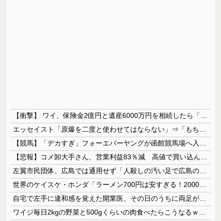
【衝撃】 ワイ、保険金2億円と遺産6000万円を相続したら「こう」なった・・・
エッセイスト「原爆を二度と使わせてはならない」⇒「もちろん中国の核も非難する？」⇒「中国の核は綺麗な核！」
【競馬】「デカすぎ」フォーエバーヤングが函館競馬場へ入厩 573キロ 矢作師「もう1段パワーアップ」
【悲報】コメ卸大手さん、営業利益83％減 高値で買い込んだ米が売れず「損切り祭り」開幕へ
左翼市民団体、広島では通用せず「人殺しの汚い足で広島の土を踏むな！」→広島県民「お前らの方が汚いんじゃ！」「ワシらが広島県民じゃ」
世界のケイスケ・ホンダ「ラーメン700円は安すぎる！2000円にするべき」
自宅で左手に違和感を覚えた開業医、その日のうちに両足が動かなくなり入院すると……
ワイジ毎日2kgの野菜と500gくらいの肉食べたらこうなるｗｗｗ