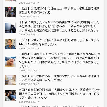
2026/08/07 20:47
【動画】広島慰霊の日に発生したパヨク集団、強制退去で機動
隊により無事排除される
2026/08/06 11:12
来日後に妊娠したフィリピン技能実習生に退職や帰国を迫った
のは違法、監理団体などに賠償命令 「妊娠自体を非難した
り、中絶など特定の選択に誘導したりすることは許されない」
2026/08/04 19:15
【？！】玉城デニー知事「米軍の最新地対艦ミサイルシステム
NMESISの情報を収集したい」
2026/08/03 15:29
【群馬】 仕事を引退し生活苦を訴える高齢外国人をNPOが支援
「生活保護を申請したいが方法が難しい」「物価高で年金だけ
では足りない。日本に残りたいが将来的にはブラジルに戻るし
かない」
2026/08/03 09:46
【恐怖】同志社国際高校、京都の学校なのに図書室には沖縄タ
イムスと琉球新報しかないと判明
2026/08/03 09:05
外国人政策 関係閣僚会議、入国審査の厳格化 医療費不払い外
国人の再入国拒否、20万円以上を１万円以上に引き下げ 白タ
ク取り締まり強化など
2026/08/01 14:12