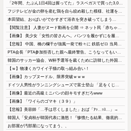
「2年間、たぶん1日4回は握ってた」ラスベガスで買った3,000円のキーホルダーを調べたら
フジテレビが金の卵を産む鶏を自ら絞め殺した模様、社運を賭けたドル箱コンテンツが御蔵入りになってしまい……
本田望結、お○ぱいがでかすぎて浴衣を突き破ってしまう…
【閲覧注意】 人妻がヌード動画を公開 ⇒ ネット民「赤ちゃんに絶対に母乳を上げないで！」（衝撃動画）
【画像】 美少女「女性の皆さんへ。パンツを履かずにを履いてみてください」
【悲報】 中国、橋の欄干が強風一発で粉々に 鉄筋ゼロ 当局「接着剤でくっつけただけ」「正常で、品質問題はない」
PTA会長「PTA参加拒否した親へ最終警告。こうなってもいい？」
韓国のサッカー協会、W杯予選等を裁くために訪韓した外国人審判を「性接待」していた……大して強くもないチームが潤沢な予算を持ってりゃそうなるわな
【ｗ】物凄くカワイイ子猫の取っ組み合い！
【画像】カップヌードル、限界突破ｗｗｗ
ドイツ人男性がランニングシューズで富士登山 「足をくじいて動けない」
【画像】最近の高級ミニバンの顔キモすぎだろwww
【画像】「ワイらのゴマキ（３９）」
【悲報】美容師「…手は尽くしました」おば「ｱｯ…ｯｽ…」→
韓国人「安貞桓が韓国代表に激怒！『惨憺たる結果、徹底的な刷新が必要だ』と監督や協会を痛烈批判」
お部屋が汚部屋になってまう、、