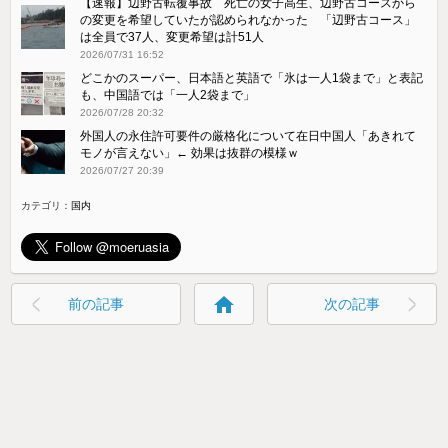
【速報】辺野古転覆事故 死亡の女子高生、辺野古コースから
の変更を希望していたが認められなかった 「辺野古コース」
は全員で37人、変更希望は計51人
2026/07/31 16:52
どこかのスーパー、日本語と英語で「氷は一人1袋まで」と表記
も、中国語では「一人2袋まで」
2026/07/28 20:32
外国人の永住許可要件の厳格化について在日中国人「あきれて
モノが言えない」← 効果は抜群の模様ｗ
2026/07/27 20:39
カテゴリ：
国内
home
前の記事
次の記事