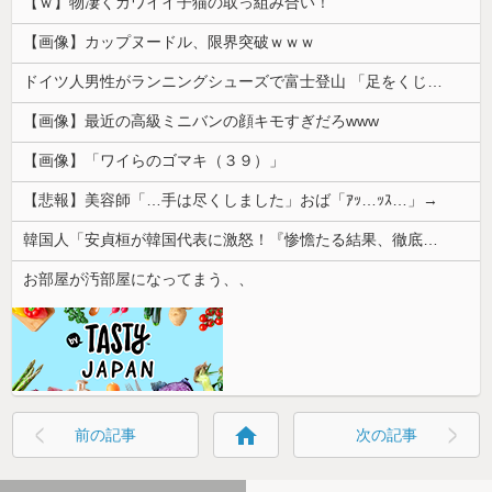
【ｗ】物凄くカワイイ子猫の取っ組み合い！
【画像】カップヌードル、限界突破ｗｗｗ
ドイツ人男性がランニングシューズで富士登山 「足をくじいて動けない」
【画像】最近の高級ミニバンの顔キモすぎだろwww
【画像】「ワイらのゴマキ（３９）」
【悲報】美容師「…手は尽くしました」おば「ｱｯ…ｯｽ…」→
韓国人「安貞桓が韓国代表に激怒！『惨憺たる結果、徹底的な刷新が必要だ』と監督や協会を痛烈批判」
お部屋が汚部屋になってまう、、
home
前の記事
次の記事