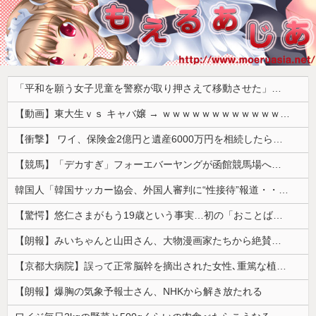
「平和を願う女子児童を警察が取り押さえて移動させた」と市民団体が告発、「児童……どこ？」とガチで困惑する人が続出
【動画】東大生ｖｓ キャバ嬢 → ｗｗｗｗｗｗｗｗｗｗｗｗｗｗｗｗｗｗ
【衝撃】 ワイ、保険金2億円と遺産6000万円を相続したら「こう」なった・・・
【競馬】「デカすぎ」フォーエバーヤングが函館競馬場へ入厩 573キロ 矢作師「もう1段パワーアップ」
韓国人「韓国サッカー協会、外国人審判に“性接待”報道・・・」→「2002年の審判買収が事実だったのか？」「日本人が言ってたこと正しかったね・・・...
【驚愕】悠仁さまがもう19歳という事実…初の「おことば」にネット民驚嘆
【朗報】みいちゃんと山田さん、大物漫画家たちから絶賛されるｗｗｗｗ
【京都大病院】誤って正常脳幹を摘出された女性､重篤な植物状態だが意識は正常で何かを思考していると判明
【朗報】爆胸の気象予報士さん、NHKから解き放たれる