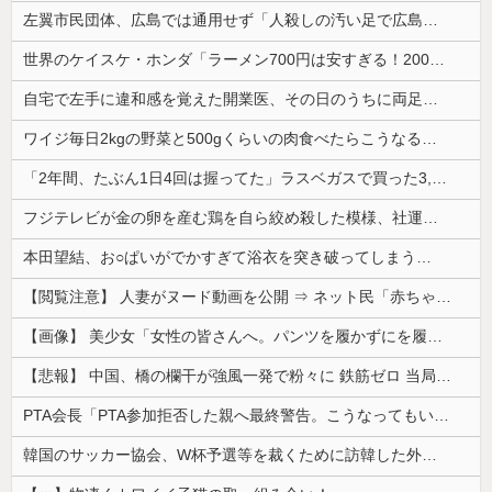
左翼市民団体、広島では通用せず「人殺しの汚い足で広島の土を踏むな！」→広島県民「お前らの方が汚いんじゃ！」「ワシらが広島県民じゃ」
世界のケイスケ・ホンダ「ラーメン700円は安すぎる！2000円にするべき」
自宅で左手に違和感を覚えた開業医、その日のうちに両足が動かなくなり入院すると……
ワイジ毎日2kgの野菜と500gくらいの肉食べたらこうなるｗｗｗ
「2年間、たぶん1日4回は握ってた」ラスベガスで買った3,000円のキーホルダーを調べたら
フジテレビが金の卵を産む鶏を自ら絞め殺した模様、社運を賭けたドル箱コンテンツが御蔵入りになってしまい……
本田望結、お○ぱいがでかすぎて浴衣を突き破ってしまう…
【閲覧注意】 人妻がヌード動画を公開 ⇒ ネット民「赤ちゃんに絶対に母乳を上げないで！」（衝撃動画）
【画像】 美少女「女性の皆さんへ。パンツを履かずにを履いてみてください」
【悲報】 中国、橋の欄干が強風一発で粉々に 鉄筋ゼロ 当局「接着剤でくっつけただけ」「正常で、品質問題はない」
PTA会長「PTA参加拒否した親へ最終警告。こうなってもいい？」
韓国のサッカー協会、W杯予選等を裁くために訪韓した外国人審判を「性接待」していた……大して強くもないチームが潤沢な予算を持ってりゃそうなるわな