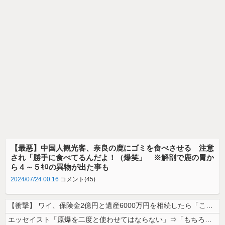
【最悪】中国人観光客、奈良の鹿にゴミを食べさせる 注意
され「勝手に食べてるんだよ！（爆笑」 ※解剖で鹿の胃か
ら４～５ｷﾛの異物が出た事も
2024/07/24 00:16
コメント(45)
【衝撃】 ワイ、保険金2億円と遺産6000万円を相続したら「こう」なっ...
エッセイスト「原爆を二度と使わせてはならない」⇒「もちろん中国の核も非...