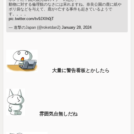
動物に対する倫理観のなさには呆れますね。奈良公園の鹿に紙や
ポリ袋などを与えて、鹿が○亡する事件も起きているようで
す。。。。
pic.twitter.com/tv9JXIh0jT
— 進撃のJapan (@roketdan2)
January 28, 2024
大量に警告看板とかしたら
雰囲気台無しだね