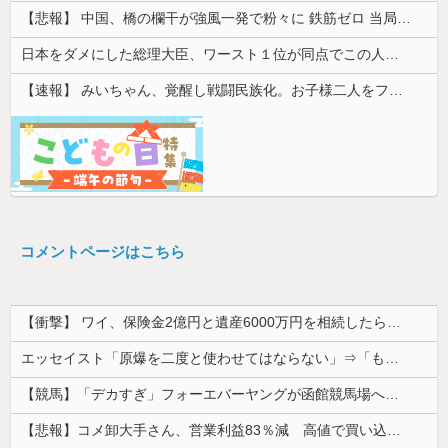
【悲報】 中国、橋の欄干が強風一発で粉々に 鉄筋ゼロ 当局「接着剤でくっつけただけ」「正常で、品質問題はない」
日本をダメにした総理大臣、ワースト１位が同点でこの人ｗｗｗｗｗｗ
【速報】 みいちゃん、覚醒し戦闘民族化。お子様二人をフルボッコにしてしまう
コメントページはこちら
【衝撃】 ワイ、保険金2億円と遺産6000万円を相続したら「こう」なった・・・
エッセイスト「原爆を二度と使わせてはならない」⇒「もちろん中国の核も非難する？」⇒「中国の核は綺麗な核！」
【競馬】「デカすぎ」フォーエバーヤングが函館競馬場へ入厩 573キロ 矢作師「もう1段パワーアップ」
【悲報】コメ卸大手さん、営業利益83％減 高値で買い込んだ米が売れず「損切り祭り」開幕へ