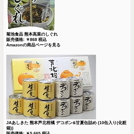
菊池食品 熊本高菜のしぐれ
販売価格: ￥868 税込
Amazonの商品ページを見る
JAあしきた 熊本芦北柑橘 デコポン&甘夏缶詰め (10缶入り(化粧
箱))
販売価格: ￥5,665 税込