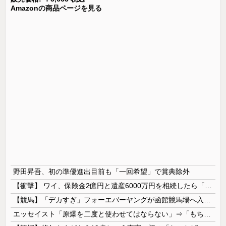
Amazonの商品ページを見る
野田昇吾、初の準優進出目前も「一回希望」で賞典除外
【衝撃】 ワイ、保険金2億円と遺産6000万円を相続したら「こう」なった・・・
【競馬】「デカすぎ」フォーエバーヤングが函館競馬場へ入厩 573キロ 矢作師「もう1段パワーアップ」
エッセイスト「原爆を二度と使わせてはならない」⇒「もちろん中国の核も非難する？」⇒「中国の核は綺麗な核！」