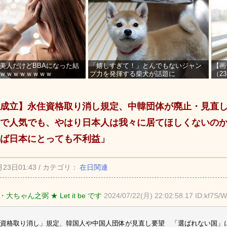
美人だけどBBAになった結
「嬉しすぎて！」とんでもないジャン
【画
ｗｗｗｗｗｗｗｗ
プ力を発揮する柴犬が話題に
（2
を募
成立】永住資格取り消し規定、中韓団体が廃止・見直し
で人気でも、やはり日本人は我々に居てほしくないの
ば日本にとっても不利益」
月23日01:43 / カテゴリ：
在日関連
大ちゃん之弼 ★ Let it be です
2024/07/22(月) 22:02:58.17 ID:kf7S/
住資格取り消し」規定、韓国人や中国人団体が見直し要望 「選ばれない国