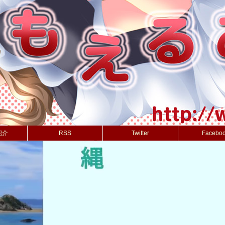
紹介
RSS
Twitter
Facebo