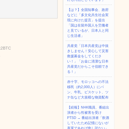
【は？】全国知事会、政府
などに「多文化共生社会実
現に向けた提言」を提出
「国は在留外国人を労働者
と見ているが、日本人と同
じ生活者」
共産党「日本共産党は中抜
sx2BTC
きしません！安心して災害
救援募金をしてくださ
い！」「お金に清潔な日本
共産党だからこそ信頼でき
る！」
赤十字、モロッコへの不法
移民（約2,000人）にパ
ン、牛乳、ビスケット、ツ
ナ缶など大規模な物資配布
【続報】NHK職員、番組出
演者から性被害を受け
PTSD → 番組出演者「飲酒
していたため記憶にないが
真実であれば申し訳ない」