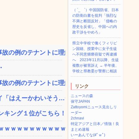
（ ´_ゝ`）中国国防省、日本
の防衛白書を批判「強烈な
不満と断固反対」「侵略の
歴史を反省し、中国への内
政干渉をやめろ」
県立中学校で働くフィリピ
ン国籍、授業中に女子生徒
故の例のテナントに理解を...
へ不同意猥褻容疑で再逮捕
へ 2023年11月以降、生徒
複数が被害訴え → 半年後、
・
学校と県教委が警察に相談
故の例のテナントに理解を...
リンク
ニュースの森
「はえーかわいそう…会...
保守JAPAN
Zattoyomiニュース見出しリ
ンキング１位がこちら！
ーダー
2chnavi
特定アジアと日本／情強！良
ｗｗｗｗｗｗｗｗｗｗｗ...
まとめ速報
いーあんてな(#ﾟｗﾟ)