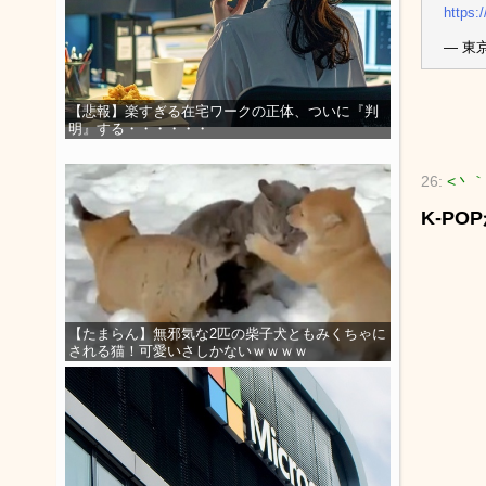
https
— 東京
【悲報】楽すぎる在宅ワークの正体、ついに『判
明』する・・・・・・
26:
<丶｀
K-P
【たまらん】無邪気な2匹の柴子犬ともみくちゃに
される猫！可愛いさしかないｗｗｗｗ