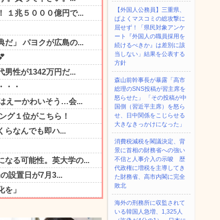
【外国人公務員】三重県、
ぱよくマスコミの総攻撃に
屈せず！「県民対象アンケ
ート『外国人の職員採用を
続けるべきか』は差別に該
当しない」結果を公表する
方針
森山前幹事長が暴露「高市
総理のSNS投稿が習主席を
怒らせた」 「その投稿が中
国側（習近平主席）を怒ら
せ、日中関係をこじらせる
大きなきっかけになった」
消費税減税を閣議決定、背
景に首相の財務省への強い
不信と人事介入の示唆 歴
代政権に増税を主導してき
た財務省、高市内閣に完全
敗北
海外の刑務所に収監されて
いる韓国人急増、1,325人