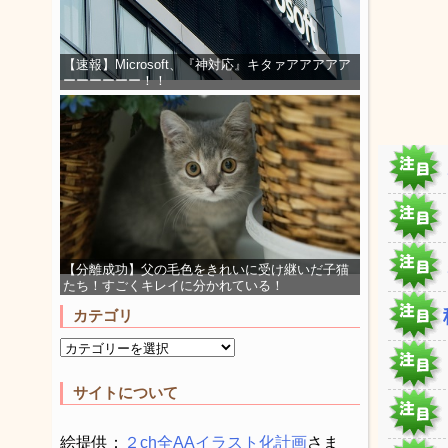
【速報】Microsoft、『神対応』キタァアアアアア
ーーーーーー！！
【分離成功】父の毛色をきれいに受け継いだ子猫
たち！すごくキレイに分かれている！
カテゴリ
サイトについて
絵提供：
２ch全AAイラスト化計画
さま