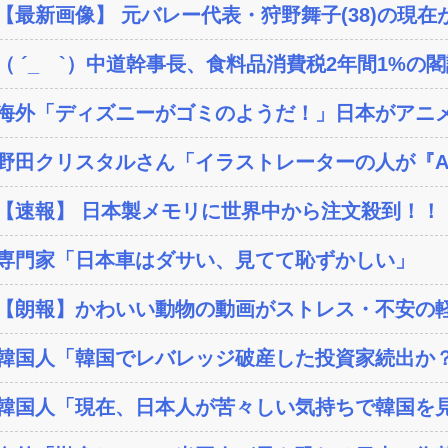
【最新画像】 元バレー代表・狩野舞子(38)の現在が
（ ´_ゝ`）中道幹事長、食料品消費税2年間1%の閣議
海外「ディズニーがゴミのようだ！」日本がアニメ化
野田クリスタルさん「イラストレーターの人が『AI
【速報】 日本製メモリに世界中から注文殺到！！！
専門家「日本車はダサい、見てて恥ずかしい」
【朗報】かわいい動物の動画がストレス・不安の軽
韓国人「韓国でレバレッジ破産した投資家続出か？‥損
韓国人「現在、日本人が苦々しい気持ちで韓国を見