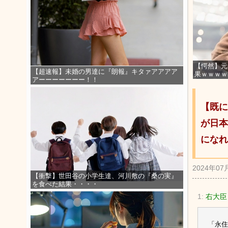
【愕然】元
【超速報】未婚の男達に『朗報』キタァアアアア
果ｗｗｗｗ
アーーーーーーー！！
【既に
が日本
になれ
2024年07
【衝撃】世田谷の小学生達、河川敷の『桑の実』
を食べた結果・・・・
1:
右大臣・
「永