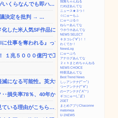
我無ちゃんねる
いくらなんでも即ハ...
だめぽあんてな
ニュース★３つ！
☆にゅーもふ
決定を批判 → ...
にゅーぷる☆
ねらーあんてな
した米人気SF作品に絶...
ウホウホあんてな
NEWS SELECT
キタコレ(ﾟ∀ﾟ)！！
に仕事を奪われる』って...
わくてか！
NewsLog
にゅーぷろ
 １兆５０００億円で工...
アナログあんてな
２ｃｈまとめちゃんねる
NEWS CHOICE
特亜流あんてな
Best Trend News
減になる可能性。英大学の...
しぃアンテナ(*ﾟーﾟ)
つーアンテナ(*ﾟ∀ﾟ)
のーアンテナ(ﾟAﾟ* )
失率78％、40年か...
ギコにゅー(,,ﾟДﾟ)
2GET
まとめアプリChaconne
ている理由がこちら…」→...
matomeja
U-1NEWS