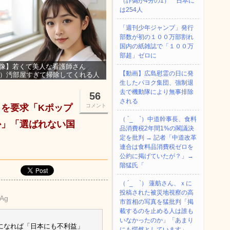
（詐偽が4分の1） 日本に
は254人
「週刊少年ジャンプ」発行
部数が初の１００万部割れ
国内の紙雑誌で「１００万
部超」ゼロに
像】若くて美人な看護師さん
【動画】広島慰霊の日に発
3）汚部屋すぎて掃除してくれる人
集ｗｗｗ
生したパヨク集団、強制退
去で機動隊により無事排除
56
される
を要求「Kポップ
コメント
（ ´_ゝ`）中道幹事長、食料
か」「選ばれない国
品消費税2年間1%の閣議決
定を批判 → 記者「中道改革
連合は食料品消費税ゼロを
公約に掲げていたが？」→
階猛氏「
（ ´_ゝ`） 蓮舫さん、ｘに
投稿された被災地視察の高
WAg
市首相の写真を猛批判「掲
載するのを止める人は誰も
いなかったのか」「あまり
」になれば「日本にも不利益」
にも愕然としています」