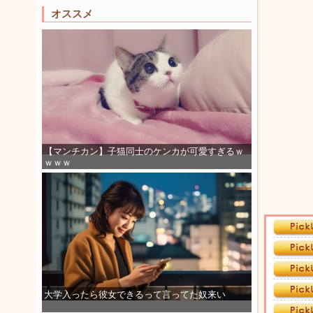
オススメ
【マンチカン】子猫同士のケンカが可愛すぎるｗ
ｗｗｗ
大学入ったら彼女できるって言ってた奴来い