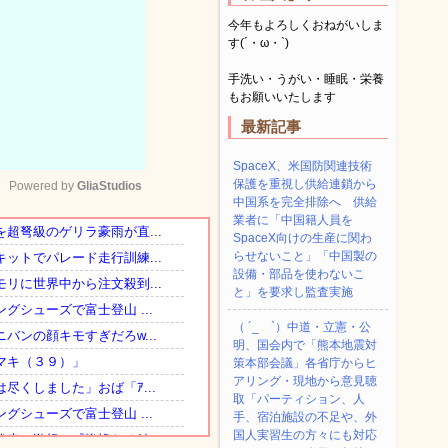
今年もよろしくおねがいしま
す(´・ω・`)
手洗い・うがい・睡眠・栄養
もお願いいたします
最新記事
SpaceX、米国防関連技術
保護を重視し供給連鎖から
Powered by 
GliaStudios
中国系を完全排除へ 供給
業者に「中国籍人員を
SpaceX向けの生産に関わ
Mute
らせないこと」「中国製の
設備・部品を使わないこ
と」を要求し監査実施
（ ´_ゝ`）中道・立憲・公
明、国会内で「熊本地震対
策本部会議」各省庁からヒ
アリング・現地から意見聴
取「パーティション、人
手、宿泊施設の不足や、外
国人実習生の方々にも対応