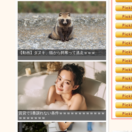
【動画】タヌキ、猫から餌奪って逃走ｗｗｗ
賃貸で1番譲れない条件ｗｗｗｗｗｗｗｗｗｗｗｗ
ｗｗｗｗｗｗｗ