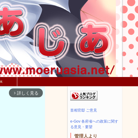
ok
詳しく見る
arrow_forward_ios
首相官邸 ご意見
e-Gov 各府省への政策に関す
る意見・要望
管理人より