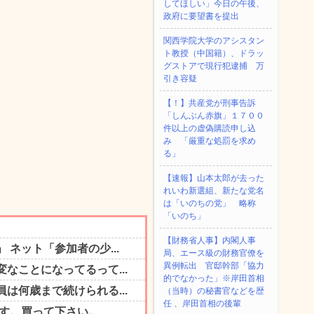
してほしい」今日の午後、
政府に要望書を提出
関西学院大学のアシスタン
ト教授（中国籍）、ドラッ
グストアで現行犯逮捕 万
引き容疑
【！】共産党が刑事告訴
「しんぶん赤旗」１７００
件以上の虚偽購読申し込
み 「厳重な処罰を求め
る」
【速報】山本太郎が去った
れいわ新選組、新たな党名
は「いのちの党」 略称
「いのち」
【財務省人事】内閣人事
局、エース級の財務官僚を
異例転出 官邸幹部「協力
的でなかった」※岸田首相
（当時）の秘書官などを歴
任 、岸田首相の後輩