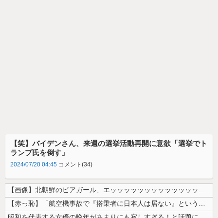
【笑】バイデンさん、来週の選挙活動再開に意欲「選挙でト
ランプ氏を倒す」
2024/07/20 04:45
コメント(34)
【画像】北朝鮮のビアガール、エッッッッッッッッッッッッッッッッッ！
【赤っ恥】「航空機事故で『搭乗者に日本人は居ない』という発表は嫌い。人...
昭和を代表する女優の晩年があまりにも寂しすぎる！と話題に、自身の子供を...