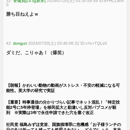
32:
警備員[Lv.3][新芽]
2024/07/20(土) 03:30:59.59 ID:b+HCLBrA
0
勝ち目ねえよｗ
42:
donguri
2024/07/20(土) 03:46:08.32 ID:vYv+TQLe0
ダミだ、こりゃあ！（爆笑）
【朗報】かわいい動物の動画がストレス・不安の軽減になる可
能性。英大学の研究で実証
【重要】時事通信の分かりづらい記事でネット混乱！「特定技
能2号に5年枠登場」を移民拡大と勘違いし反対パブコメが殺
到 ※実際は3年で永住申請できた穴を塞ぐ改正
社民党 福島みずほ党首、国旗損壊罪に危機感「お子様ランチの
日の丸は折っても破っても処罰されない、 どうでしょう。本当