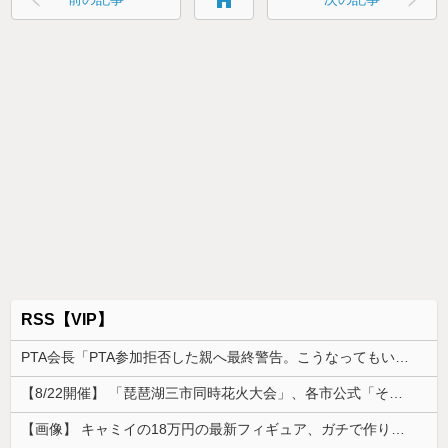
RSS【VIP】
PTA会長「PTA参加拒否した親へ最終警告。こうなってもいい？」
【8/22開催】 「琵琶湖三市同時花火大会」、各市公式「そんな花火大会は存在しない」→ 高価チケットを購入した人達がSNS阿鼻叫喚
【画像】 キャミイの18万円の最新フィギュア、ガチで作り込みがエグすぎる