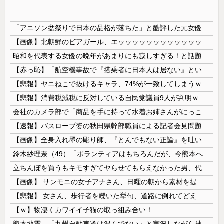
「アニソン盆祭りで日本の品格が落ちた」と酷評した元女優、「あんたが品格を語るのかよ！」と総ツッコミを食らってしまい……
【画像】北朝鮮のビアガール、エッッッッッッッッッッッッッッッッッ！
昭和を代表する女優の晩年があまりにも寂しすぎる！と話題に、自身の子供を餓死する寸前までネグレクトした挙句……
【赤っ恥】「航空機事故で『搭乗者に日本人は居ない』という発表は嫌い。人間として同じ価値だと思う」→ツッコミ殺到も「自分が気に入らないと思った」と...
【悲報】ヤニねこで抜けるキャラ、74%が一致してしまうｗｗｗｗｗ
【悲報】消費税減税に反対している自民党議員9人が判明ｗｗｗｗｗｗ
会社のカメラ部で「商品を手に持って水着お姉さんがにっこり」を撮影、だがお姉さんは素人アルバイトで親バレした結果……
【速報】バスローブ姿の秋田県幹部職員による記者会見問題、ラブホテルからの参加だと特定「体調が優れなかったため...」とは何だったのか
【画像】全身入れ墨の彫り師、『とんでもない正論』を吐いて30万再生されてしまうｗｗｗｗｗｗｗ
鈴木紗理奈（49）「ボランティアはもちろんだが、今熊本へ旅行に行くことも支援になる」
立ちんぼを買うもキモすぎてヤらせてもらえなかった男、代わりの足コキでまさかの大量身寸米青ｗｗｗ
【画像】 サンモニの女子アナさん、日曜の朝から素材を提供してしまう
【悲報】 女さん、歩行者を轢いた挙句、道路に倒れてどえらいことになってしまうw w w w w w w
【ｗ】物凄くカワイイ子猫の取っ組み合い！
熊本地震、「九州自動車道は混んでない」と実況しながら被災地へ向かう有名アナなどに批判殺到 全国紙記者「最新の状況をいち早く伝えることは報道機関としての責務」「情報を取り上げることには大きな意義がある」