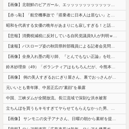
【画像】北朝鮮のビアガール、エッッッッッッッッッッッッッッッッッ！
【赤っ恥】「航空機事故で『搭乗者に日本人は居ない』という発表は嫌い。人間として同じ価値だと思う」→ツッコミ殺到も「自分が気に入らないと思った」と...
昭和を代表する女優の晩年があまりにも寂しすぎる！と話題に、自身の子供を餓死する寸前までネグレクトした挙句……
【悲報】消費税減税に反対している自民党議員9人が判明ｗｗｗｗｗｗ
【速報】バスローブ姿の秋田県幹部職員による記者会見問題、ラブホテルからの参加だと特定「体調が優れなかったため...」とは何だったのか
【画像】全身入れ墨の彫り師、『とんでもない正論』を吐いて30万再生されてしまうｗｗｗｗｗｗｗ
鈴木紗理奈（49）「ボランティアはもちろんだが、今熊本へ旅行に行くことも支援になる」
【画像】 例の美人すぎるおにぎり屋さん、裏でおっさんが握っていたｗｗｗｗｗｗｗｗｗｗｗｗｗｗｗｗｗ
元いいとも青年隊、中居正広の”素顔”を暴露
中国、三峡ダムが全開放流。長江流域で深刻な洪水被害
立ちんぼを買うもキモすぎてヤらせてもらえなかった男、代わりの足コキでまさかの大量身寸米青ｗｗｗ
【画像】 サンモニの女子アナさん、日曜の朝から素材を提供してしまう