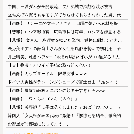
中国、三峡ダムが全開放流。長江流域で深刻な洪水被害
立ちんぼを買うもキモすぎてヤらせてもらえなかった男、代わりの足コキでまさかの大量身寸米青ｗｗｗ
【画像】 サンモニの女子アナさん、日曜の朝から素材を提供してしまう
【悲報】ロシア報道官「広島市長は毎年、ロシアを嫌悪する『偽りの呪文』を繰り返し、日本人をゾンビ化させている」と主張
【悲報】 女さん、歩行者を轢いた挙句、道路に倒れてどえらいことになってしまうw w w w w w w
長身美ボディの保育士さんが女性用風俗を勢いで初利用…子供に絶対見せられないメスの顔でイキまくり。
井上晴美、乳首ヘア○ードや濡れ場お○ぱいがエ□過ぎる！人生最後のラスト写真集、最高！！
【ｗ】物凄くカワイイ子猫の取っ組み合い！
【画像】カップヌードル、限界突破ｗｗｗ
ドイツ人男性がランニングシューズで富士登山 「足をくじいて動けない」
【画像】最近の高級ミニバンの顔キモすぎだろwww
【画像】「ワイらのゴマキ（３９）」
【悲報】美容師「…手は尽くしました」おば「ｱｯ…ｯｽ…」→
韓国人「安貞桓が韓国代表に激怒！『惨憺たる結果、徹底的な刷新が必要だ』と監督や協会を痛烈批判」
お部屋が汚部屋になってまう、、