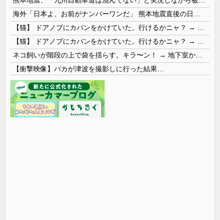
海外「日本よ、お前がナンバーワンだ」 熊本地震直後の日本の対応のスピードに世界が衝撃
【猫】 ドアノブにカバンをかけていた。行けるかニャ？ → 猫はこうなります…
【猫】 ドアノブにカバンをかけていた。行けるかニャ？ → 猫はこうなります…
ネコ飼いが階段の上で袋を揺らす。キラ〜ン！ → 地下室からヤツが現れる…
【衝撃映像】バカが津波を撮影しに行った結果…