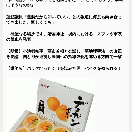
にそうなのか」
蓮舫議員「蓮舫だから叩いていい、との報道に何度も向き合っ
てきました。悔しくても」
「神聖なる場所です」靖国神社、境内におけるコスプレや軍装
の禁止を発表
【朗報】小池都知事、高市首相と会談し「墓地埋葬法」の改正
を要請 国と都が連携し民間への指導強化を進める方向で一致
【爆笑ｗ】バッグひったくりを試みた男、バイクを盗られる！