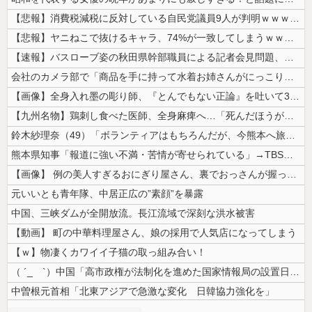
【悲報】消費税減税に反対している自民党議員9人が判明ｗｗｗｗｗｗ
【悲報】ヤニねこで抜けるキャラ、74%が一致してしまうｗｗｗｗｗ
【速報】バスローブ姿の秋田県幹部職員による記者会見問題、ラブホテルから...
会社のカメラ部で「商品を手に持って水着お姉さんがにっこり」を撮影、だが...
【画像】全身入れ墨の彫り師、『とんでもない正論』を吐いて30万再生され...
【九州名物】鶏刺し食べた医師、全身麻痺へ…「死んだほうが良かったと思っ...
鈴木紗理奈（49）「ボランティアはもちろんだが、今熊本へ旅行に行くこと...
熊本県知事「報道に強い不満・苦情が寄せられている」→TBSの報道特集が...
【画像】 例の美人すぎるおにぎり屋さん、裏でおっさんが握っていたｗｗｗ...
元いいとも青年隊、中居正広の”素顔”を暴露
中国、三峡ダムが全開放流。長江流域で深刻な洪水被害
【動画】 町の中華料理屋さん、娘の採用で人気店になってしまう
【ｗ】物凄くカワイイ子猫の取っ組み合い！
（ ´_ゝ`）中国「高市政権が法制化を進めた国家情報局の設置日が7月3...
中曽根元首相「北東アジアで急激な変化 日韓協力強化を」