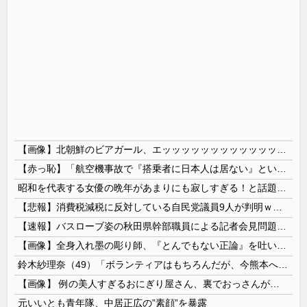
【画像】北朝鮮のビアガール、エッッッッッッッッッッッッッッッッッ！
【赤っ恥】「航空機事故で『搭乗者に日本人は居ない』という発表は嫌い。人間として同じ価値だと思う」→ツッコミ殺到も「自分が気に入らないと思った」と...
昭和を代表する女優の晩年があまりにも寂しすぎる！と話題に、自身の子供を餓死する寸前までネグレクトした挙句……
【悲報】消費税減税に反対している自民党議員9人が判明ｗｗｗｗｗｗ
【速報】バスローブ姿の秋田県幹部職員による記者会見問題、ラブホテルからの参加だと特定「体調が優れなかったため...」とは何だったのか
【画像】全身入れ墨の彫り師、『とんでもない正論』を吐いて30万再生されてしまうｗｗｗｗｗｗｗ
鈴木紗理奈（49）「ボランティアはもちろんだが、今熊本へ旅行に行くことも支援になる」
【画像】 例の美人すぎるおにぎり屋さん、裏でおっさんが握っていたｗｗｗｗｗｗｗｗｗｗｗｗｗｗｗｗｗ
元いいとも青年隊、中居正広の”素顔”を暴露