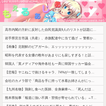
高市内閣の方針に反対した自民党議員9人のリストが話題に、「岩屋はどこへ行った？」との指摘もあるが……
岩手県宮古市議（共産）、赤旗配達中に当て逃げ → 警察から連絡が来て宮古署を訪れ事情聴取
【画像】北朝鮮のビアガール、エッッッッッッッッッッッッッッッッッ！
昭和を代表する女優の晩年があまりにも寂しすぎる！と話題に、自身の子供を餓死する寸前までネグレクトした挙句……
韓国人「英メディアや海外各社も一斉に韓国サッカー協会を巡る過去の不祥事を報道！」→「国際的な信用失墜の危機‥」
【悲報】ヤニねこで抜けるキャラ、74%が一致してしまうｗｗｗｗｗ
会社のカメラ部で「商品を手に持って水着お姉さんがにっこり」を撮影、だがお姉さんは素人アルバイトで親バレした結果……
【九州名物】鶏刺し食べた医師、全身麻痺へ…「死んだほうが良かったと思っていた」
熊本県知事「報道に強い不満・苦情が寄せられている」→TBSの報道特集がまさにそれな件