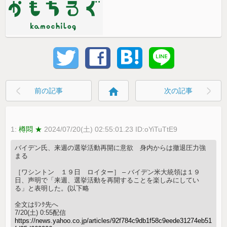
home
前の記事
次の記事
1:
樽悶 ★
2024/07/20(土) 02:55:01.23 ID:oYiTuTtE9
バイデン氏、来週の選挙活動再開に意欲 身内からは撤退圧力強
まる
［ワシントン １９日 ロイター］ – バイデン米大統領は１９
日、声明で「来週、選挙活動を再開することを楽しみにしてい
る」と表明した。(以下略
全文はﾘﾝｸ先へ
7/20(土) 0:55配信
https://news.yahoo.co.jp/articles/92f784c9db1f58c9eede31274eb51