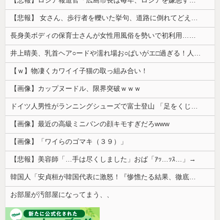
【悲報】ロシア報道官「広島市長は毎年、ロシアを嫌悪する『偽りの呪文』を繰り返し、日本人をゾンビ化させている」と主張
【悲報】 女さん、歩行者を轢いた挙句、道路に倒れてどえらいことになってしまうw w w w w w w
長身美ボディの保育士さんが女性用風俗を勢いで初利用…子供に絶対見せられないメスの顔でイキまくり。
井上晴美、乳首ヘア○ードや濡れ場お○ぱいがエ□過ぎる！人生最後のラスト写真集、最高！！
【ｗ】物凄くカワイイ子猫の取っ組み合い！
【画像】カップヌードル、限界突破ｗｗｗ
ドイツ人男性がランニングシューズで富士登山 「足をくじいて動けない」
【画像】最近の高級ミニバンの顔キモすぎだろwww
【画像】「ワイらのゴマキ（３９）」
【悲報】美容師「…手は尽くしました」おば「ｱｯ…ｯｽ…」→
韓国人「安貞桓が韓国代表に激怒！『惨憺たる結果、徹底的な刷新が必要だ』と監督や協会を痛烈批判」
お部屋が汚部屋になってまう、、