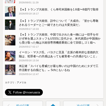
2026/06/01 11:29
【ｗ】トランプ大統領、くら寿司米国株を1.6億〜8億円で取得
2026/05/19 18:17
【ｗ】トランプ大統領、訪中について「大成功」「皆から尊敬
されるリーダーとご一緒できたのは大変光栄だ」
2026/05/17 10:33
【ｗ】トランプ大統領、中国で出された食べ物には一切手を付
けず杯を運ぶスタッフもUSSSに交代させ、米代表団が中国側か
ら受け取った物は大統領専用機搭乗前に全て回収しゴミ箱へ
2026/05/17 02:17
イーロン・マスク氏、パヨクに言及「左派の根本的な道徳的欠
陥は、犯罪者への共感はあっても被害者への共感がないこと」
2026/05/16 13:34
米記者「スパイも脅威だが最も怖いのは中国のためにタダで工
作活動する白痴ども」← 5chにもいるね
2026/05/14 12:47
カテゴリ：
アメリカ
home
前の記事
次の記事