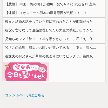
【悲報】 中国、橋の欄干が強風一発で粉々に 鉄筋ゼロ 当局「接着剤でくっつけただけ」「正常で、品質問題はない」
【速報】 イオンモール熊本の爆発原因が判明！！！！
彼女と結婚の話をしていた時に言われたことが衝撃だった
祖父が亡くなって遺品整理してたら大量の手紙が出てきた。全部同じ女性で祖父と恋愛関係だったっぽい
見知らぬママ「待って！車を動かさないで！」私「え、何があったの！？」→慌てて降りると園長先生が激怒していて…
私「この絵馬、切ないお願いが書いてある…」友人「読んでみて」→有名神社で見つけた願い事の内容に、思わず神様も困るだろうと思ってしまい…
義妹夫のお兄さんが草加の集まりにいてビックリ。義両親は新興宗教大嫌いな人たちなのに...
コメントページはこちら