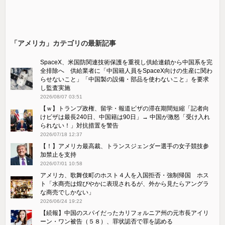
「アメリカ」カテゴリの最新記事
SpaceX、米国防関連技術保護を重視し供給連鎖から中国系を完
全排除へ 供給業者に「中国籍人員をSpaceX向けの生産に関わ
らせないこと」「中国製の設備・部品を使わないこと」を要求
し監査実施
2026/08/07 03:51
【ｗ】トランプ政権、留学・報道ビザの滞在期間短縮「記者向
けビザは最長240日、中国籍は90日」→ 中国が激怒「受け​入れ
られない！」対抗措置を警告
2026/07/18 12:37
【！】アメリカ最高裁、トランスジェンダー選手の女子競技参
加禁止を支持
2026/07/01 10:58
アメリカ、歌舞伎町のホスト４人を入国拒否・強制帰国 ホス
ト「水商売は煌びやかに表現されるが、外から見たらアングラ
な商売でしかない」
2026/06/24 19:22
【続報】中国のスパイだったカリフォルニア州の元市長アイリ
ーン・ワン被告（５８）、罪状認否で罪を認める