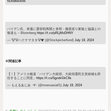
fd35d660006
バイデン氏、来週に選挙戦再開と表明－撤退巡り家族と協議との
報道も – Bloomberg
https://t.co/pRLjMoDHNY
— 🐮🐻ハクナマタタ🐻🐮 (@Stockpickerfund)
July 19, 2024
※関連記事
【！】アメリカ報道「バイデン大統領、大統領選民主党候補を辞
任することに同意」
https://t.co/5gzekGkC9s
— もえるあじあ ･∀･ (@moeruasia01)
July 19, 2024