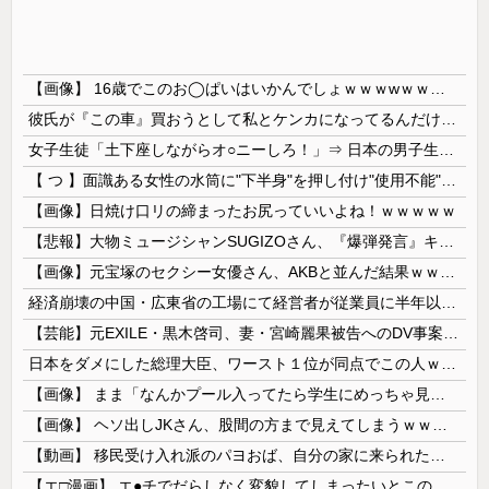
【画像】 16歳でこのお◯ぱいはいかんでしょｗｗｗwｗｗｗｗｗｗｗｗ❤
彼氏が『この車』買おうとして私とケンカになってるんだけどｗｗｗｗｗｗ
女子生徒「土下座しながらオ○ニーしろ！」⇒ 日本の男子生徒への性的いじめ動画がエ□すぎる
【 つ 】面識ある女性の水筒に"下半身"を押し付け"使用不能"にした疑い 66歳男を「器物損壊」容疑で逮捕 札幌市
【画像】日焼け口リの締まったお尻っていいよね！ｗｗｗｗｗ
【悲報】大物ミュージシャンSUGIZOさん、『爆弾発言』キタァアアアアアーーーーーー！！
【画像】元宝塚のセクシー女優さん、AKBと並んだ結果ｗｗｗｗ
経済崩壊の中国・広東省の工場にて経営者が従業員に半年以上給料未払いした挙句高飛び。工場は空っぽに
【芸能】元EXILE・黒木啓司、妻・宮崎麗果被告へのDV事案で逮捕されていた 宮崎は全身打撲、頭部裂傷及び打撲、頸部損傷の怪我
日本をダメにした総理大臣、ワースト１位が同点でこの人ｗｗｗｗｗｗ
【画像】 まま「なんかプール入ってたら学生にめっちゃ見られたw」
【画像】 ヘソ出しJKさん、股間の方まで見えてしまうｗｗｗｗｗｗｗｗｗ
【動画】 移民受け入れ派のパヨおば、自分の家に来られたら全力で拒否るｗｗｗｗｗｗｗｗｗｗｗｗ
【エ□漫画】 エ●チでだらしなく変貌してしまったいとこのお姉ちゃんにチン○ン搾り取られちゃうショタ君…！