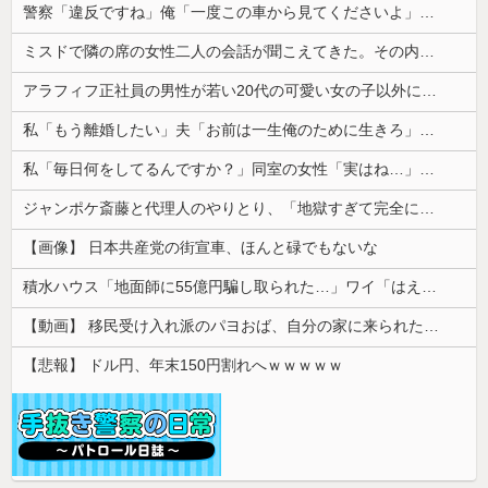
警察「違反ですね」俺「一度この車から見てくださいよ」→見通しの悪い交差点で揉めた結果、まさかの展開に…
ミスドで隣の席の女性二人の会話が聞こえてきた。その内容が、旦那と離婚したくてでっち上げのDV証拠を...
アラフィフ正社員の男性が若い20代の可愛い女の子以外には挨拶をしない
私「もう離婚したい」夫「お前は一生俺のために生きろ」→話し合いになるはずが恐ろしい要求を突き付けられて…
私「毎日何をしてるんですか？」同室の女性「実はね…」→カーテン越しに聞こえていた声の正体が意外すぎて…
ジャンポケ斎藤と代理人のやりとり、「地獄すぎて完全にコントになってる……」と衝撃を受ける人が続出中
【画像】 日本共産党の街宣車、ほんと碌でもないな
積水ハウス「地面師に55億円騙し取られた…」ワイ「はえーかわいそう…会社滅茶苦茶やろなぁ」
【動画】 移民受け入れ派のパヨおば、自分の家に来られたら全力で拒否るｗｗｗｗｗｗｗｗｗｗｗｗ
【悲報】 ドル円、年末150円割れへｗｗｗｗｗ