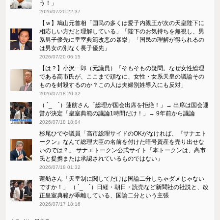
う！」
2026/07/20 22:37
【ｗ】鳩山元首相「国民の多くは愛子内親王が次の天皇陛下に
相応しい方だと理解している」「陛下のお気持ちを無視し、男
系男子優先に皇室典範改悪の暴挙」「国民の理解が得られるの
は男女の別なく長子優先」
2026/07/20 06:15
【は？】小沢一郎（元議員）「そもそもの疑問。なぜ女性総理
である高市氏が、ここまで頑なに、女性・女系天皇の議論その
ものを封殺するのか？この人は夫婦別姓導入にも反対」
2026/07/18 20:32
（ ´_ゝ`）蓮舫さん「総理が国会出席を拒絶！」→ 出席は国会運
営が決定「皇室典範の議論1時間だけ！」→ 9年前から議論
2026/07/18 18:04
杉尾ひでや議員「高市総理サイドのOKがなければ、『サナエト
ークン』なんて総理大臣の名前を付けた暗号資産を売り出せな
いのでは？」 サナエトークン公式サイト「本トークンは、高市
氏と提携または承認されているものではない」
2026/07/18 01:32
蓮舫さん「天皇制に関してだけは国論二分しちゃダメじゃない
ですか！」 （ ´_ゝ`）日経・朝日・読売など新聞社の社説と、改
正皇室典範が乖離している、国論二分という主張
2026/07/17 18:16