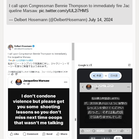
I call upon Congressman Bennie Thompson to immediately fire Jac
queline Marsaw.
pic.twitter.com/ylUL2i7HMS
— Delbert Hosemann (@DelbertHosemann)
July 14, 2024