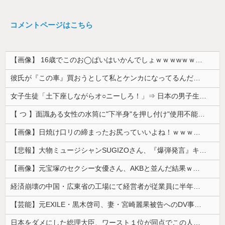
コメントページはこちら
【画像】 16歳でこのお◯ぱいはいかんでしょｗｗｗwｗｗｗｗｗｗｗｗ❤
彼氏が『この車』買おうとして私とケンカになってるんだけどｗｗｗｗｗｗ
女子生徒「土下座しながらオ○ニーしろ！」⇒ 日本の男子生徒への性的いじめ動画がエ□すぎる
【 つ 】面識ある女性の水筒に"下半身"を押し付け"使用不能"にした疑い 66歳男を「器物損壊」容疑で逮捕 札幌市
【画像】日焼け口リの締まったお尻っていいよね！ｗｗｗｗｗ
【悲報】大物ミュージシャンSUGIZOさん、『爆弾発言』キタァアアアアアーーーーーー！！
【画像】元宝塚のセクシー女優さん、AKBと並んだ結果ｗｗｗｗ
経済崩壊の中国・広東省の工場にて経営者が従業員に半年以上給料未払いした挙句高飛び。工場は空っぽに
【芸能】元EXILE・黒木啓司、妻・宮崎麗果被告へのDV事案で逮捕されていた 宮崎は全身打撲、頭部裂傷及び打撲、頸部損傷の怪我
日本をダメにした総理大臣、ワースト１位が同点でこの人ｗｗｗｗｗｗ