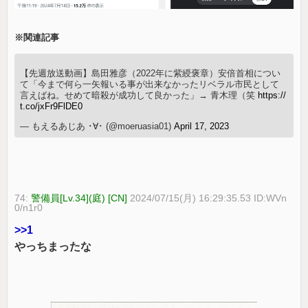
※関連記事
【先週放送動画】島田雅彦（2022年に紫綬褒章）安倍首相につい
て「今まで何ら一矢報いる事が出来なかったリベラル市民として
言えばね。せめて暗殺が成功して良かった」→ 青木理（笑
https://
t.co/jxFr9FlDE0
— もえるあじあ ･∀･ (@moeruasia01)
April 17, 2023
74:
警備員[Lv.34](庭) [CN]
2024/07/15(月) 16:29:35.53 ID:WVn
0/n1r0
>>1
やっちまったな