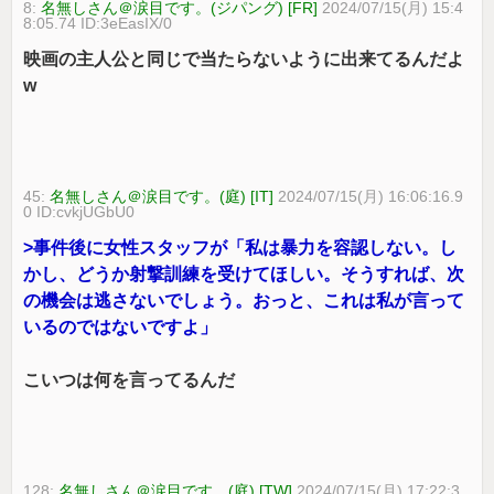
8:
名無しさん＠涙目です。(ジパング) [FR]
2024/07/15(月) 15:4
8:05.74 ID:3eEasIX/0
映画の主人公と同じで当たらないように出来てるんだよ
w
45:
名無しさん＠涙目です。(庭) [IT]
2024/07/15(月) 16:06:16.9
0 ID:cvkjUGbU0
>事件後に女性スタッフが「私は暴力を容認しない。し
かし、どうか射撃訓練を受けてほしい。そうすれば、次
の機会は逃さないでしょう。おっと、これは私が言って
いるのではないですよ」
こいつは何を言ってるんだ
128:
名無しさん＠涙目です。(庭) [TW]
2024/07/15(月) 17:22:3