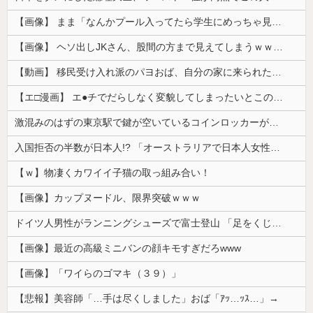
【画像】 まま「なんかプール入ってたら学生にめっちゃ見られたw」
【画像】 ヘソ出しJKさん、股間の方まで見えてしまうｗｗｗｗｗｗｗｗｗ
【動画】 移民受け入れ派のパヨおば、自分の家に来られたら全力で拒否るｗｗｗｗｗｗｗｗｗｗｗｗ
【エ□漫画】 エ●チでだらしなく変貌してしまったいとこのお姉ちゃんにチン○ン搾り取られちゃうショタ君…！
激混みのはずの東京駅で鍵が空いているコインロッカーが散見、「ラッキー」と思って中を確認してみると……
入国拒否の半数が日本人!? 「オーストラリアで日本人女性が売春」
【ｗ】物凄くカワイイ子猫の取っ組み合い！
【画像】カップヌードル、限界突破ｗｗｗ
ドイツ人男性がランニングシューズで富士登山 「足をくじいて動けない」
【画像】最近の高級ミニバンの顔キモすぎだろwww
【画像】「ワイらのゴマキ（３９）」
【悲報】美容師「…手は尽くしました」おば「ｱｯ…ｯｽ…」→