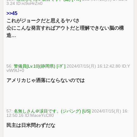
3.24 ID:rc9oHrZn0
>>45
これがジョークだと思えるヤバさ
公にこんな発言すればアウトだと理解できない脳の構
造…
56:
警備員[Lv.10](静岡県) [ﾆﾀﾞ]
2024/07/15(月) 16:12:42.80 ID:Y
viW9tJ+0
アメリカじゃ洒落にならないのでは
57:
名無しさん＠涙目です。(ジパング) [US]
2024/07/15(月) 16:
12:50.16 ID:MaceYcC80
民主は日米問わずだな