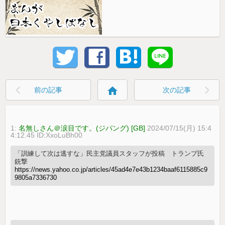
home
前の記事
次の記事
1:
名無しさん＠涙目です。(ジパング) [GB]
2024/07/15(月) 15:4
4:12.45 ID:XxoLuBh00
「訓練して次は逃すな」民主党議員スタッフが投稿 トランプ氏
銃撃
https://news.yahoo.co.jp/articles/45ad4e7e43b1234baaf6115885c9
9805a7336730