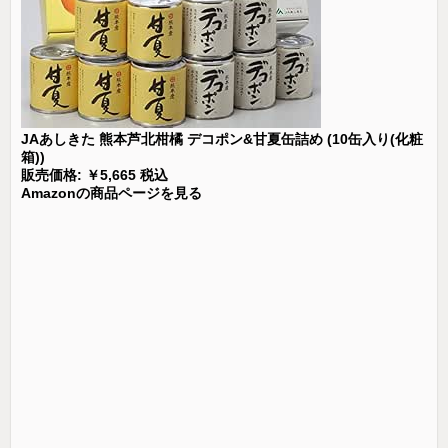
JAあしきた 熊本芦北柑橘 デコポン&甘夏缶詰め (10缶入り(化粧
箱))
販売価格: ￥5,665 税込
Amazonの商品ページを見る