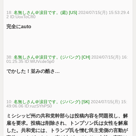
18:
名無しさん＠涙目です。(庭) [US]
2024/07/15(月) 15:53:29.4
2 ID:UoxToCfI0
完全にauto
38:
名無しさん＠涙目です。(ジパング) [CH]
2024/07/15(月) 16:
01:25.35 ID:WUVcdeSp0
でかした！並みの酷さ…
10:
名無しさん＠涙目です。(ジパング) [SK]
2024/07/15(月) 15:
49:06.06 ID:ruzSYhPS0
ミシシッピ州の共和党幹部らは投稿内容を問題視し、解
雇を要求。投稿は削除され、トンプソン氏は女性を解雇
した。共和党には、トランプ氏を憎む民主党側の言動が