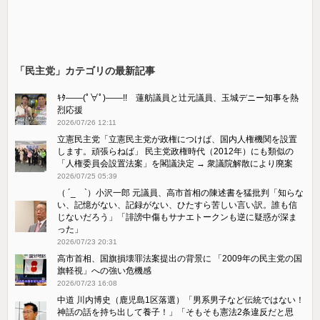
「民主党」カテゴリの最新記事
ｷﾀ――(ﾟ∀ﾟ)――!! 蓮舫議員と辻元議員、玉城デニー知事を熱
烈応援
2026/07/26 12:11
立憲民主党「立憲民主党が政権につけば、国内人権機関を設置
します。頑張らねば」 民主党政権時代（2012年）にも類似の
「人権委員会設置法案」を閣議決定 → 衆議院解散により廃案
2026/07/25 05:39
（ ´_ゝ`）小沢一郎 元議員、高市首相の陳述書を猛批判「知らな
い、記憶がない、記録がない、ひたすら苦しい言い訳。誰も信
じないだろう」「誹謗中傷もサナエトークンも逆に疑惑が深ま
った」
2026/07/23 20:31
高市首相、国旗損壊罪法案提出の背景に 「2009年の民主党の国
旗軽視」への強い危機感
2026/07/23 16:08
中道 川内博史（鹿児島1区落選）「男系男子など伝統ではない！
神話の話を持ち出して養子！」「そもそも憲法2条違反だと思