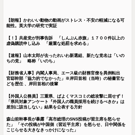
【朗報】かわいい動物の動画がストレス・不安の軽減になる可
能性。英大学の研究で実証
【！】共産党が刑事告訴 「しんぶん赤旗」１７００件以上の
虚偽購読申し込み 「厳重な処罰を求める」
【速報】山本太郎が去ったれいわ新選組、新たな党名は「いの
ちの党」 略称「いのち」
【財務省人事】内閣人事局、エース級の財務官僚を異例転出
官邸幹部「協力的でなかった」※岸田首相（当時）の秘書官な
どを歴任 、岸田首相の後輩
【外国人公務員】三重県、ぱよくマスコミの総攻撃に屈せず！
「県民対象アンケート『外国人の職員採用を続けるべきか』は
差別に該当しない」結果を公表する方針
森山前幹事長が暴露「高市総理のSNS投稿が習主席を怒らせ
た」 「その投稿が中国側（習近平主席）を怒らせ、日中関係を
こじらせる大きなきっかけになった」