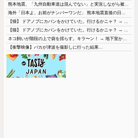
熊本地震、「九州自動車道は混んでない」と実況しながら被災地へ向かう有名アナなどに批判殺到 全国紙記者「最新の状況をいち早く伝えることは報道機関としての責務」「情報を取り上げることには大きな意義がある」
海外「日本よ、お前がナンバーワンだ」 熊本地震直後の日本の対応のスピードに世界が衝撃
【猫】 ドアノブにカバンをかけていた。行けるかニャ？ → 猫はこうなります…
【猫】 ドアノブにカバンをかけていた。行けるかニャ？ → 猫はこうなります…
ネコ飼いが階段の上で袋を揺らす。キラ〜ン！ → 地下室からヤツが現れる…
【衝撃映像】バカが津波を撮影しに行った結果…