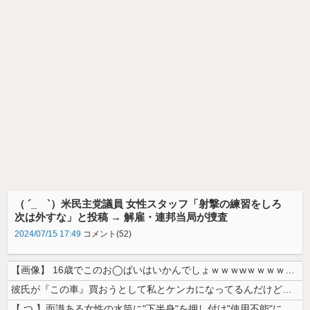
（ ´_ゝ`）米民主党議員 女性スタッフ「射撃の練習をしろ
次は外すな」と投稿 → 解雇・連邦当局が捜査
2024/07/15 17:49
コメント(52)
【画像】 16歳でこのお◯ぱいはいかんでしょｗｗｗwｗｗｗｗｗｗｗｗ❤
彼氏が『この車』買おうとして私とケンカになってるんだけどｗｗｗｗｗｗ
【 つ 】面識ある女性の水筒に"下半身"を押し付け"使用不能"にした疑...