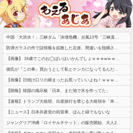
中国「大洪水！」三峡ダム「決壊危機」台風13号「三峡直撃確定」日本「最も強い勢力で接近！（伊勢湾台風級」台風13号と15号「中国本土でぶつかり合う（前代未聞」→
防弾ガラスの件で誤情報を拡散した左派、間違いを指摘されても頑として認めなかった結果……
【画像】 16歳でこのお◯ぱいはいかんでしょｗｗｗwｗｗｗｗｗｗｗｗ❤
彼氏が『この車』買おうとして私とケンカになってるんだけどｗｗｗｗｗｗ
【画像】日焼け口リの締まったお尻っていいよね！ｗｗｗｗｗ
【朗報】韓国の掲示板「日本、まだ池で氷を作ってた」
【速報】トランプ大統領、出産旅行を禁じる大統領令「米国籍取得を目的とした中国人らを排除する」
【ニュース】日本共産党の街宣車、ほんと碌でもないな
ジャングリア沖縄「ロイヤルチケット」の販売開始、大人29,700円にｗｗｗｗｗｗｗｗｗ