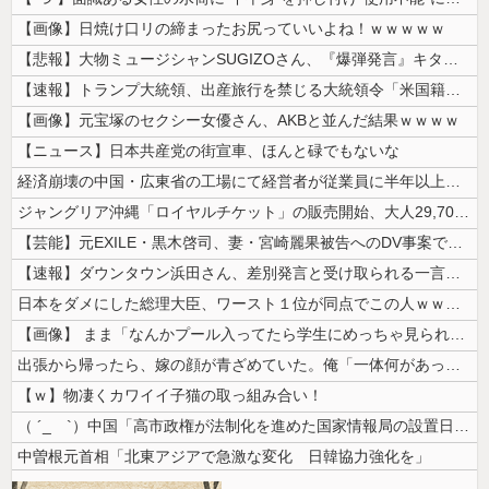
【画像】日焼け口リの締まったお尻っていいよね！ｗｗｗｗｗ
【悲報】大物ミュージシャンSUGIZOさん、『爆弾発言』キタァアアアア...
【速報】トランプ大統領、出産旅行を禁じる大統領令「米国籍取得を目的とし...
【画像】元宝塚のセクシー女優さん、AKBと並んだ結果ｗｗｗｗ
【ニュース】日本共産党の街宣車、ほんと碌でもないな
経済崩壊の中国・広東省の工場にて経営者が従業員に半年以上給料未払いした...
ジャングリア沖縄「ロイヤルチケット」の販売開始、大人29,700円にｗ...
【芸能】元EXILE・黒木啓司、妻・宮崎麗果被告へのDV事案で逮捕され...
【速報】ダウンタウン浜田さん、差別発言と受け取られる一言で炎上ｗｗｗｗ...
日本をダメにした総理大臣、ワースト１位が同点でこの人ｗｗｗｗｗｗ
【画像】 まま「なんかプール入ってたら学生にめっちゃ見られたw」
出張から帰ったら、嫁の顔が青ざめていた。俺「一体何があったんだ？」嫁「...
【ｗ】物凄くカワイイ子猫の取っ組み合い！
（ ´_ゝ`）中国「高市政権が法制化を進めた国家情報局の設置日が7月3...
中曽根元首相「北東アジアで急激な変化 日韓協力強化を」