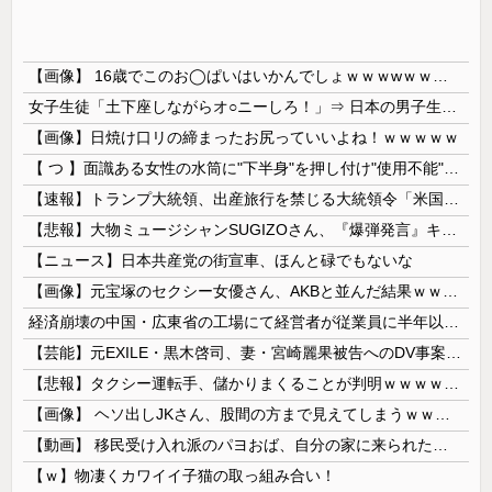
【画像】 16歳でこのお◯ぱいはいかんでしょｗｗｗwｗｗｗｗｗｗｗｗ❤
女子生徒「土下座しながらオ○ニーしろ！」⇒ 日本の男子生徒への性的いじめ動画がエ□すぎる
【画像】日焼け口リの締まったお尻っていいよね！ｗｗｗｗｗ
【 つ 】面識ある女性の水筒に"下半身"を押し付け"使用不能"にした疑い 66歳男を「器物損壊」容疑で逮捕 札幌市
【速報】トランプ大統領、出産旅行を禁じる大統領令「米国籍取得を目的とした中国人らを排除する」
【悲報】大物ミュージシャンSUGIZOさん、『爆弾発言』キタァアアアアアーーーーーー！！
【ニュース】日本共産党の街宣車、ほんと碌でもないな
【画像】元宝塚のセクシー女優さん、AKBと並んだ結果ｗｗｗｗ
経済崩壊の中国・広東省の工場にて経営者が従業員に半年以上給料未払いした挙句高飛び。工場は空っぽに
【芸能】元EXILE・黒木啓司、妻・宮崎麗果被告へのDV事案で逮捕されていた 宮崎は全身打撲、頭部裂傷及び打撲、頸部損傷の怪我
【悲報】タクシー運転手、儲かりまくることが判明ｗｗｗｗｗｗｗｗ
【画像】 ヘソ出しJKさん、股間の方まで見えてしまうｗｗｗｗｗｗｗｗｗ
【動画】 移民受け入れ派のパヨおば、自分の家に来られたら全力で拒否るｗｗｗｗｗｗｗｗｗｗｗｗ
【ｗ】物凄くカワイイ子猫の取っ組み合い！