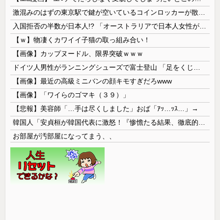
激混みのはずの東京駅で鍵が空いているコインロッカーが散見、「ラッキー」と思って中を確認してみると……
入国拒否の半数が日本人!? 「オーストラリアで日本人女性が売春」
【ｗ】物凄くカワイイ子猫の取っ組み合い！
【画像】カップヌードル、限界突破ｗｗｗ
ドイツ人男性がランニングシューズで富士登山 「足をくじいて動けない」
【画像】最近の高級ミニバンの顔キモすぎだろwww
【画像】「ワイらのゴマキ（３９）」
【悲報】美容師「…手は尽くしました」おば「ｱｯ…ｯｽ…」→
韓国人「安貞桓が韓国代表に激怒！『惨憺たる結果、徹底的な刷新が必要だ』と監督や協会を痛烈批判」
お部屋が汚部屋になってまう、、