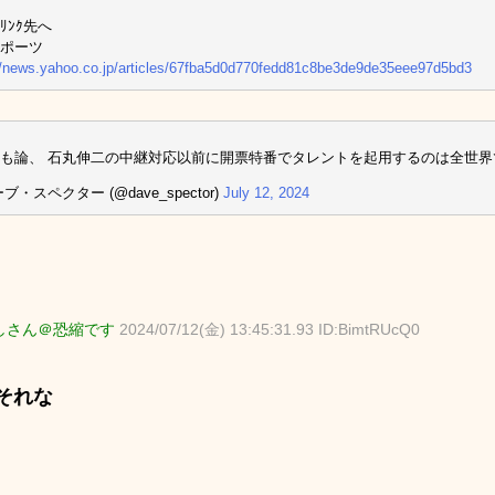
ﾘﾝｸ先へ
ポーツ
//news.yahoo.co.jp/articles/67fba5d0d770fedd81c8be3de9de35eee97d5bd3
も論、 石丸伸二の中継対応以前に開票特番でタレントを起用するのは全世界
ブ・スペクター (@dave_spector)
July 12, 2024
しさん＠恐縮です
2024/07/12(金) 13:45:31.93 ID:BimtRUcQ0
それな