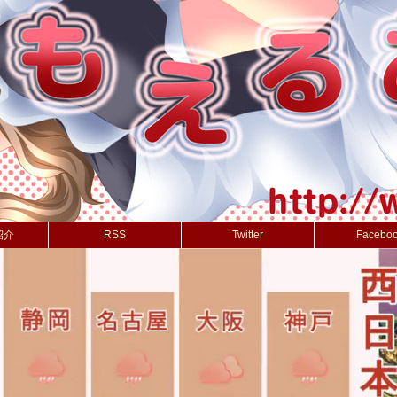
紹介
RSS
Twitter
Facebo