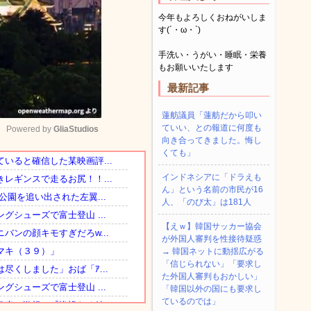
今年もよろしくおねがいしま
す(´・ω・`)
手洗い・うがい・睡眠・栄養
もお願いいたします
最新記事
蓮舫議員「蓮舫だから叩い
ていい、との報道に何度も
Powered by 
GliaStudios
向き合ってきました。悔し
くても」
Mute
インドネシアに「ドラえも
ん」という名前の市民が16
人、「のび太」は181人
【えｗ】韓国サッカー協会
が外国人審判を性接待疑惑
→ 韓国ネットに動揺広がる
「信じられない」「要求し
た外国人審判もおかしい」
「韓国以外の国にも要求し
ているのでは」