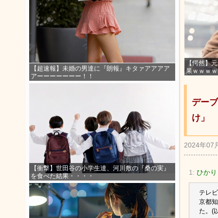
【愕然】元
【超速報】未婚の男達に『朗報』キタァアアアア
果ｗｗｗｗ
アーーーーーーー！！
デーブ
け」
2024年07
【衝撃】世田谷の小学生達、河川敷の『桑の実』
1:
ひかり
を食べた結果・・・・
テレビ
京都知
た。(