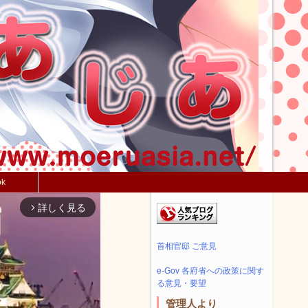
ok
詳しく見る
arrow_forward_ios
首相官邸 ご意見
e-Gov 各府省への政策に関す
る意見・要望
管理人より