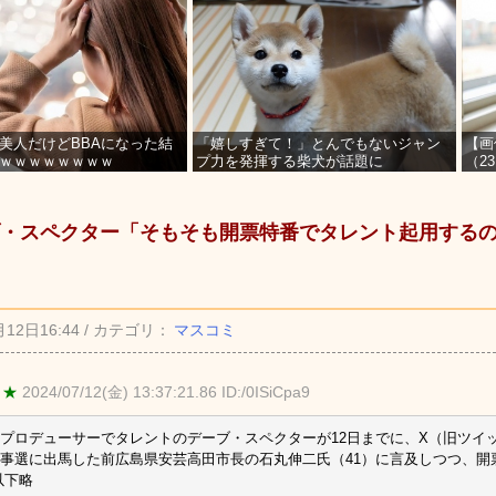
美人だけどBBAになった結
「嬉しすぎて！」とんでもないジャン
【画
ｗｗｗｗｗｗｗｗ
プ力を発揮する柴犬が話題に
（2
を募
・スペクター「そもそも開票特番でタレント起用する
月12日16:44 / カテゴリ：
マスコミ
 ★
2024/07/12(金) 13:37:21.86 ID:/0ISiCpa9
プロデューサーでタレントのデーブ・スペクターが12日までに、X（旧ツイ
事選に出馬した前広島県安芸高田市長の石丸伸二氏（41）に言及しつつ、開
以下略