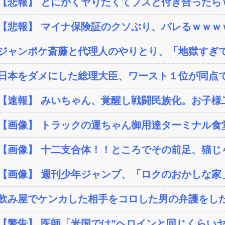
【悲報】 とにかくヤりたくてブスと付き合ったらｗ
【悲報】 マイナ保険証のクソぶり、バレるｗｗｗ
ジャンポケ斎藤と代理人のやりとり、「地獄すぎて
日本をダメにした総理大臣、ワースト１位が同点
【速報】 みいちゃん、覚醒し戦闘民族化。お子様二
【画像】 トラックの運ちゃん御用達ターミナル食堂
【画像】 十二支合体！！ところでその前足、猫じ
【画像】 週刊少年ジャンプ、「ロクのおかしな家」
飲み屋でケンカした相手をコロした男の弁護をした
【警告】 医師「米国では”ヘロインと同じくらいヤバ