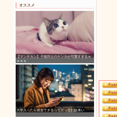
オススメ
【マンチカン】子猫同士のケンカが可愛すぎるｗ
ｗｗｗ
大学入ったら彼女できるって言ってた奴来い