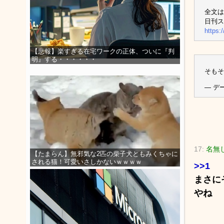
全文は
日刊ス
https:
【悲報】楽すぎる在宅ワークの正体、ついに『判
明』する・・・・・・
そもそ
— デー
17:
名無
【たまらん】無邪気な2匹の柴子犬ともみくちゃに
される猫！可愛いさしかないｗｗｗｗ
>>1
まさに
やね