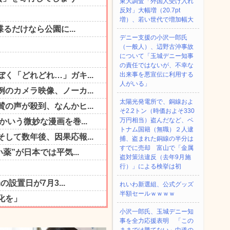
東大調査「外国人受け入れ
反対」大幅増（20.7pt
増）、若い世代で増加幅大
デニー支援の小沢一郎氏
（一般人）、辺野古沖事故
について「玉城デニー知事
の責任ではないが、不幸な
出来事を悪宣伝に利用する
人がいる」
太陽光発電所で、銅線およ
そ2.2トン（時価およそ330
万円相当）盗んだなど、ベ
トナム国籍（無職）２人逮
捕、盗まれた銅線の半分は
すでに売却 富山で「金属
盗対策法違反（去年9月施
行）」による検挙は初
れいわ新選組、公式グッズ
半額セールｗｗｗｗ
小沢一郎氏、玉城デニー知
事を全力応援表明 「この