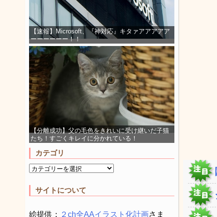
【速報】Microsoft、『神対応』キタァアアアアア
ーーーーーー！！
【分離成功】父の毛色をきれいに受け継いだ子猫
たち！すごくキレイに分かれている！
カテゴリ
サイトについて
絵提供：
２ch全AAイラスト化計画
さま