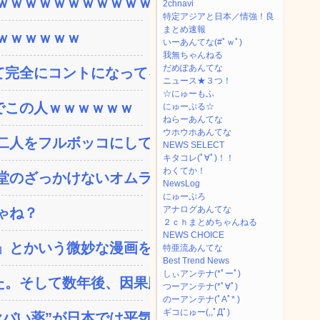
ｗｗｗｗｗｗｗｗｗｗｗ...
2chnavi
特定アジアと日本／情強！良
まとめ速報
ｗｗｗｗｗｗ
いーあんてな(#ﾟｗﾟ)
我無ちゃんねる
だめぽあんてな
完全にコントになってる…...
ニュース★３つ！
☆にゅーもふ
でこの人ｗｗｗｗｗｗ
にゅーぷる☆
ねらーあんてな
ウホウホあんてな
人をフルボッコにしてし...
NEWS SELECT
キタコレ(ﾟ∀ﾟ)！！
わくてか！
のざっかけないオムライ...
NewsLog
にゅーぷろ
アナログあんてな
ゃね？
２ｃｈまとめちゃんねる
NEWS CHOICE
とかいう微妙な漫画を巻...
特亜流あんてな
Best Trend News
しぃアンテナ(*ﾟーﾟ)
。そして数年後、因果応報...
つーアンテナ(*ﾟ∀ﾟ)
のーアンテナ(ﾟAﾟ* )
ギコにゅー(,,ﾟДﾟ)
い薬”が日本では平気...