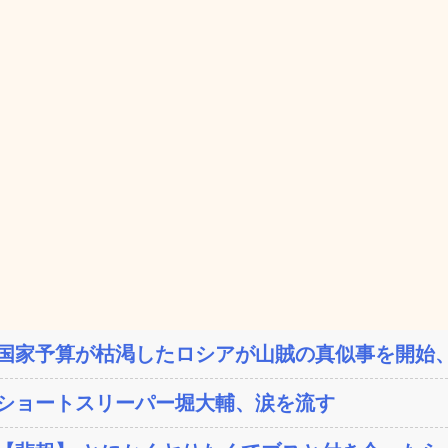
国家予算が枯渇したロシアが山賊の真似事を開始、
ショートスリーパー堀大輔、涙を流す