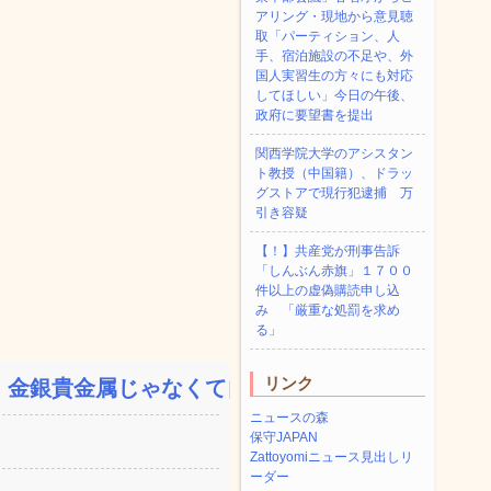
アリング・現地から意見聴
取「パーティション、人
手、宿泊施設の不足や、外
国人実習生の方々にも対応
してほしい」今日の午後、
政府に要望書を提出
関西学院大学のアシスタン
ト教授（中国籍）、ドラッ
グストアで現行犯逮捕 万
引き容疑
【！】共産党が刑事告訴
「しんぶん赤旗」１７００
件以上の虚偽購読申し込
み 「厳重な処罰を求め
る」
リンク
金銀貴金属じゃなくて自動...
ニュースの森
保守JAPAN
Zattoyomiニュース見出しリ
ーダー