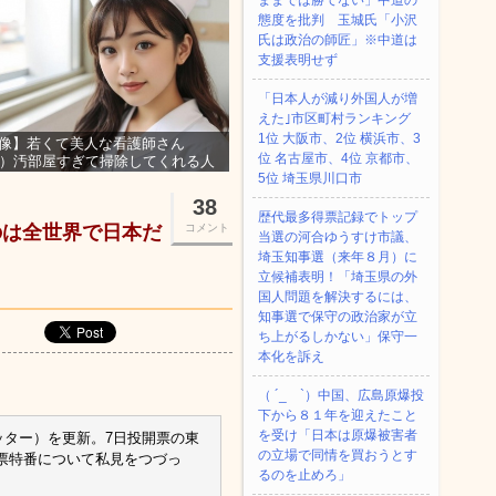
ままでは勝てない」中道の
態度を批判 玉城氏「小沢
氏は政治の師匠」※中道は
支援表明せず
「日本人が減り外国人が増
えた｣市区町村ランキング
1位 大阪市、2位 横浜市、3
像】若くて美人な看護師さん
位 名古屋市、4位 京都市、
3）汚部屋すぎて掃除してくれる人
集ｗｗｗ
5位 埼玉県川口市
38
歴代最多得票記録でトップ
のは全世界で日本だ
コメント
当選の河合ゆうすけ市議、
埼玉知事選（来年８月）に
立候補表明！「埼玉県の外
国人問題を解決するには、
知事選で保守の政治家が立
ち上がるしかない」保守一
本化を訴え
（ ´_ゝ`）中国、広島原爆投
下から８１年を迎えたこと
を受け「日本は原爆被害者
ッター）を更新。7日投開票の東
の立場で同情を買おうとす
票特番について私見をつづっ
るのを止めろ」