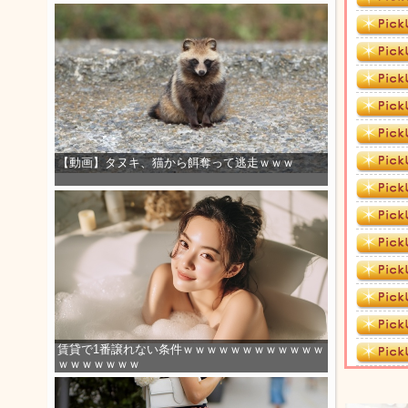
【動画】タヌキ、猫から餌奪って逃走ｗｗｗ
賃貸で1番譲れない条件ｗｗｗｗｗｗｗｗｗｗｗｗ
ｗｗｗｗｗｗｗ