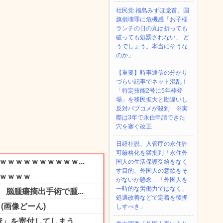
社民党 福島みずほ党首、国
旗損壊罪に危機感「お子様
ランチの日の丸は折っても
破っても処罰されない、 ど
うでしょう。本当にそうな
のか」
【重要】時事通信の分かり
づらい記事でネット混乱！
「特定技能2号に5年枠登
場」を移民拡大と勘違いし
反対パブコメが殺到 ※実
際は3年で永住申請できた
穴を塞ぐ改正
日経社説、入管庁の永住許
可厳格化を猛批判「永住外
国人の生活保護受給をなく
す目的、外国人の意欲をそ
がないか懸念」「外国人を
一時的な労働力ではなく、
処遇改善などで定着を後押
しすべき」