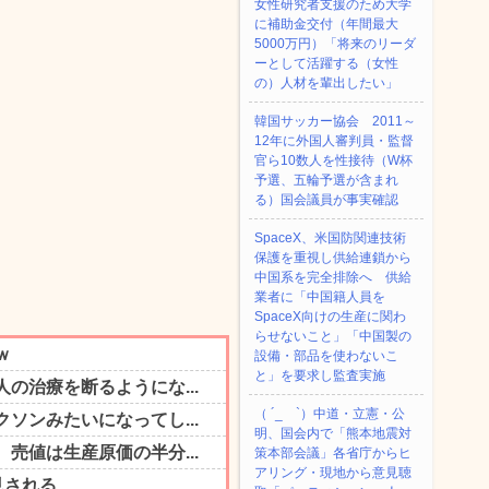
女性研究者支援のため大学
に補助金交付（年間最大
5000万円）「将来のリーダ
ーとして活躍する（女性
の）人材を輩出したい」
韓国サッカー協会 2011～
12年に外国人審判員・監督
官ら10数人を性接待（W杯
予選、五輪予選が含まれ
る）国会議員が事実確認
SpaceX、米国防関連技術
保護を重視し供給連鎖から
中国系を完全排除へ 供給
業者に「中国籍人員を
SpaceX向けの生産に関わ
らせないこと」「中国製の
設備・部品を使わないこ
と」を要求し監査実施
（ ´_ゝ`）中道・立憲・公
明、国会内で「熊本地震対
策本部会議」各省庁からヒ
アリング・現地から意見聴