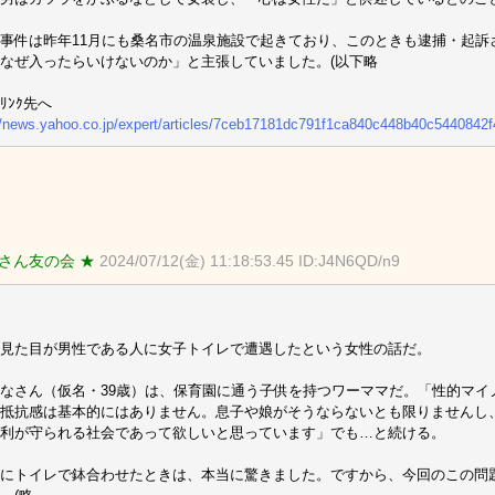
事件は昨年11月にも桑名市の温泉施設で起きており、このときも逮捕・起訴
なぜ入ったらいけないのか」と主張していました。(以下略
ﾘﾝｸ先へ
//news.yahoo.co.jp/expert/articles/7ceb17181dc791f1ca840c448b40c5440842
さん友の会 ★
2024/07/12(金) 11:18:53.45 ID:J4N6QD/n9
見た目が男性である人に女子トイレで遭遇したという女性の話だ。
なさん（仮名・39歳）は、保育園に通う子供を持つワーママだ。「性的マイ
抵抗感は基本的にはありません。息子や娘がそうならないとも限りませんし
利が守られる社会であって欲しいと思っています」でも…と続ける。
にトイレで鉢合わせたときは、本当に驚きました。ですから、今回のこの問