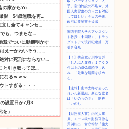
取「パーティション、人
手、宿泊施設の不足や、外
国人実習生の方々にも対応
してほしい」今日の午後、
政府に要望書を提出
関西学院大学のアシスタン
ト教授（中国籍）、ドラッ
グストアで現行犯逮捕 万
引き容疑
【！】共産党が刑事告訴
「しんぶん赤旗」１７００
件以上の虚偽購読申し込
み 「厳重な処罰を求め
る」
【速報】山本太郎が去った
れいわ新選組、新たな党名
は「いのちの党」 略称
「いのち」
【財務省人事】内閣人事
局、エース級の財務官僚を
異例転出 官邸幹部「協力