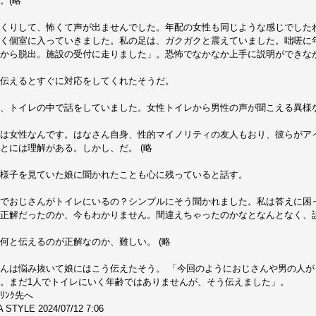
。(略
くりして、怖くて声が出ませんでした。年配の女性も同じような感じでした
く個室に入っていきました。私の足は、ガクガクと震えていました。咄嗟に
から脱出。施設の受付に走りました」。恐怖でなかなか上手に説明ができなか
伝えるとすぐに対応をしてくれたそうだ。
、トイレの中で話をしていました。女性トイレから男性の声が聞こえる異様
は女性なんです。はなさん自身、性的マイノリティの友人もおり、彼らがア
とには理解がある。しかし、だ。 (略
様子を見ていた娘に聞かれたことも心に残っていると話す。
でおじさんがトイレにいるの？シンプルにそう聞かれました。私は答えに困
正解だったのか、今もわかりません。間違えちゃったのかなとなんとなく、
何と伝えるのが正解なのか、難しい。 (略
んは悩み抜いて娘にはこう伝えたそう。 「今回のようにおじさんや男の人
。まだ1人でトイレにいく年齢ではありませんが、そう伝えました」。
ﾘﾝｸ先へ
 STYLE 2024/07/12 7:06