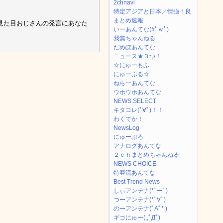
2chnavi
特定アジアと日本／情強！良
まとめ速報
見た目おじさんの発言にあなた
いーあんてな(#ﾟｗﾟ)
我無ちゃんねる
だめぽあんてな
ニュース★３つ！
☆にゅーもふ
にゅーぷる☆
ねらーあんてな
ウホウホあんてな
NEWS SELECT
キタコレ(ﾟ∀ﾟ)！！
わくてか！
NewsLog
にゅーぷろ
アナログあんてな
２ｃｈまとめちゃんねる
NEWS CHOICE
特亜流あんてな
Best Trend News
しぃアンテナ(*ﾟーﾟ)
つーアンテナ(*ﾟ∀ﾟ)
のーアンテナ(ﾟAﾟ* )
ギコにゅー(,,ﾟДﾟ)