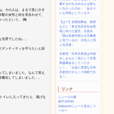
載するのを止める人は誰も
いなかったのか」「あまり
ね。その人は、まるで意に介す
にも愕然としています」
年配の女性と顔を見合わせて、
ったという。 (略
【は？】全国知事会、政府
などに「多文化共生社会実
現に向けた提言」を提出
「国は在留外国人を労働者
な光景でしたね」。
と見ているが、日本人と同
じ生活者」
イデンティティを守りたいと訴
共産党「日本共産党は中抜
きしません！安心して災害
救援募金をしてくださ
い！」「お金に清潔な日本
共産党だからこそ信頼でき
ってしまいました。なんて答え
る！」
誤魔化してしまいました」。
リンク
がトイレに入ってきたら、逃げな
ニュースの森
保守JAPAN
Zattoyomiニュース見出しリ
ーダー