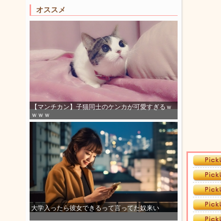
オススメ
【マンチカン】子猫同士のケンカが可愛すぎるｗ
ｗｗｗ
大学入ったら彼女できるって言ってた奴来い