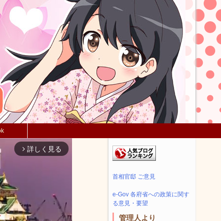
ok
詳しく見る
arrow_forward_ios
首相官邸 ご意見
e-Gov 各府省への政策に関す
る意見・要望
管理人より