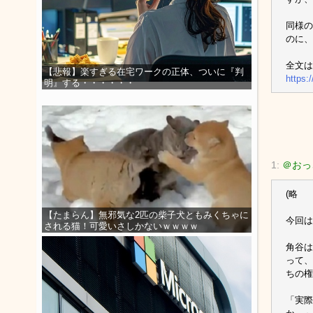
同様の
のに、
全文は
【悲報】楽すぎる在宅ワークの正体、ついに『判
https:
明』する・・・・・・
1:
＠おっ
(略
【たまらん】無邪気な2匹の柴子犬ともみくちゃに
今回は
される猫！可愛いさしかないｗｗｗｗ
角谷は
って、
ちの権
「実際