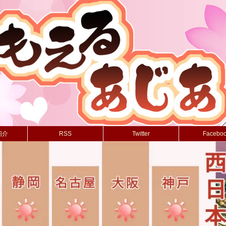
紹介
RSS
Twitter
Facebo