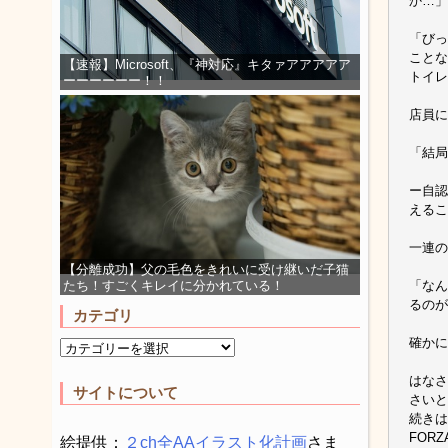
か…」
「びっ
ことな
【速報】Microsoft、『神対応』キタァアアアアア
トイレ
ーーーーーー！！
店員に
「結局
ー自認
えるこ
一連の
【分離成功】父の毛色をきれいに受け継いだ子猫
「なん
たち！すごくキレイに分かれている！
るのが
カテゴリ
確かに
はなさ
サイトについて
さいと
続きは
FORZA
絵提供：
２ch全AAイラスト化計画
さま