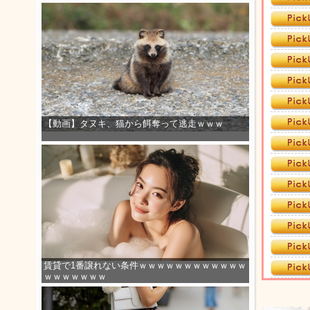
【動画】タヌキ、猫から餌奪って逃走ｗｗｗ
賃貸で1番譲れない条件ｗｗｗｗｗｗｗｗｗｗｗｗ
ｗｗｗｗｗｗｗ