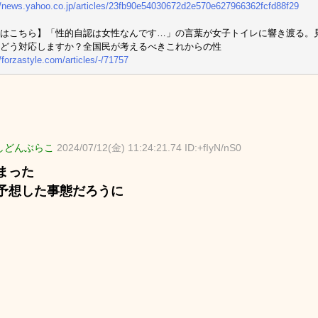
//news.yahoo.co.jp/articles/23fb90e54030672d2e570e627966362fcfd88f29
はこちら】「性的自認は女性なんです…」の言葉が女子トイレに響き渡る。
どう対応しますか？全国民が考えるべきこれからの性
//forzastyle.com/articles/-/71757
しどんぶらこ
2024/07/12(金) 11:24:21.74 ID:+fIyN/nS0
まった
予想した事態だろうに