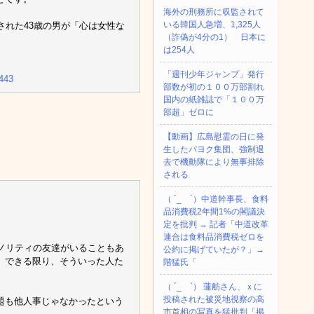
海外の刑務所に収監されて
いる韓国人急増、1,325人
された43歳の男が「心は女性な
（詐偽が4分の1） 日本に
は254人
「週刊少年ジャンプ」発行
f443
部数が初の１００万部割れ
国内の紙雑誌で「１００万
部超」ゼロに
【動画】広島慰霊の日に発
生したパヨク集団、強制退
去で機動隊により無事排除
される
（ ´_ゝ`）中道幹事長、食料
品消費税2年間1%の閣議決
定を批判 → 記者「中道改革
連合は食料品消費税ゼロを
ノリティの友達がいることもあ
公約に掲げていたが？」→
、できる限り、そういった人た
階猛氏「
（ ´_ゝ`） 蓮舫さん、ｘに
投稿された被災地視察の高
題も他人事じゃなかったという
市首相の写真を猛批判「掲