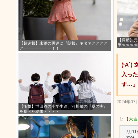
【愕然】元
【超速報】未婚の男達に『朗報』キタァアアアア
果ｗｗｗｗ
アーーーーーーー！！
(‘A
入った
す…」
2024年07
【衝撃】世田谷の小学生達、河川敷の『桑の実』
を食べた結果・・・・
1:
【大吉】
7月1
すが、