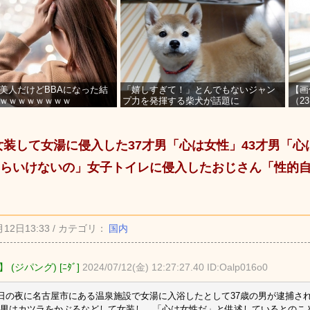
美人だけどBBAになった結
「嬉しすぎて！」とんでもないジャン
【画
ｗｗｗｗｗｗｗｗ
プ力を発揮する柴犬が話題に
（2
を募
`) 女装して女湯に侵入した37才男「心は女性」43才男「
らいけないの」女子トイレに侵入したおじさん「性的
月12日13:33 / カテゴリ：
国内
 (ジパング) [ﾆﾀﾞ]
2024/07/12(金) 12:27:27.40 ID:Oalp016o0
1日の夜に名古屋市にある温泉施設で女湯に入浴したとして37歳の男が逮捕さ
男はカツラをかぶるなどして女装し、「心は女性だ」と供述しているとのこ