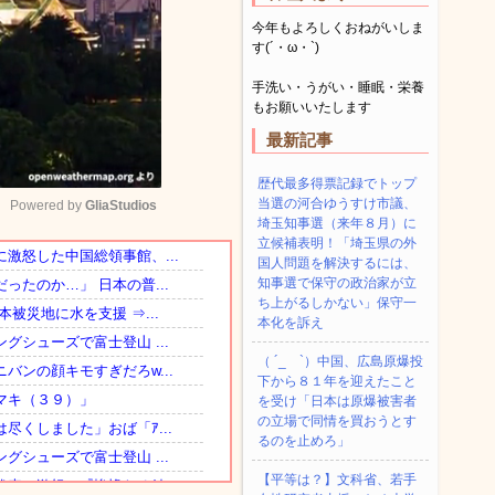
今年もよろしくおねがいしま
す(´・ω・`)
手洗い・うがい・睡眠・栄養
もお願いいたします
最新記事
歴代最多得票記録でトップ
当選の河合ゆうすけ市議、
Powered by 
GliaStudios
埼玉知事選（来年８月）に
立候補表明！「埼玉県の外
国人問題を解決するには、
Mute
知事選で保守の政治家が立
ち上がるしかない」保守一
本化を訴え
（ ´_ゝ`）中国、広島原爆投
下から８１年を迎えたこと
を受け「日本は原爆被害者
の立場で同情を買おうとす
るのを止めろ」
【平等は？】文科省、若手