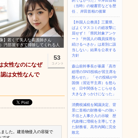
的でなかった」※岸田首相
（当時）の秘書官などを歴
任 、岸田首相の後輩
【外国人公務員】三重県、
ぱよくマスコミの総攻撃に
屈せず！「県民対象アンケ
ート『外国人の職員採用を
像】若くて美人な看護師さん
続けるべきか』は差別に該
3）汚部屋すぎて掃除してくれる人
集ｗｗｗ
当しない」結果を公表する
方針
53
心は女性なのになぜ
コメント
森山前幹事長が暴露「高市
総理のSNS投稿が習主席を
自認は女性なんで
怒らせた」 「その投稿が中
国側（習近平主席）を怒ら
せ、日中関係をこじらせる
大きなきっかけになった」
消費税減税を閣議決定、背
景に首相の財務省への強い
不信と人事介入の示唆 歴
代政権に増税を主導してき
た財務省、高市内閣に完全
れました。建造物侵入の容疑で
敗北
とです。