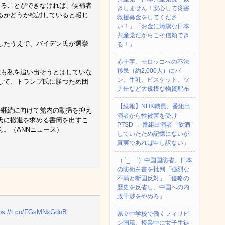
せることができなければ、候補者
きしません！安心して災害
るかどうか検討していると報じ
救援募金をしてくださ
い！」「お金に清潔な日本
共産党だからこそ信頼でき
したうえで、バイデン氏が選挙
る！」
赤十字、モロッコへの不法
移民（約2,000人）にパ
誰も私を追い出そうとはしていな
ン、牛乳、ビスケット、ツ
して、トランプ氏に勝つため団
ナ缶など大規模な物資配布
【続報】NHK職員、番組出
の継続に向けて党内の動揺を抑え
演者から性被害を受け
氏に撤退を求める書簡を出すこ
PTSD → 番組出演者「飲酒
。（ANNニュース）
していたため記憶にないが
真実であれば申し訳ない」
（ ´_ゝ`）中国国防省、日本
の防衛白書を批判「強烈な
不満と断固反対」「侵略の
歴史を反省し、中国への内
政干渉をやめろ」
tps://t.co/FGsMNxGdoB
県立中学校で働くフィリピ
ン国籍、授業中に女子生徒