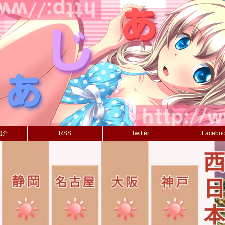
紹介
RSS
Twitter
Facebo