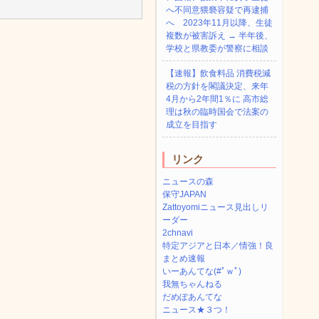
へ不同意猥褻容疑で再逮捕
へ 2023年11月以降、生徒
複数が被害訴え → 半年後、
学校と県教委が警察に相談
【速報】飲食料品 消費税減
税の方針を閣議決定、来年
4月から2年間1％に 高市総
理は秋の臨時国会で法案の
成立を目指す
リンク
ニュースの森
保守JAPAN
Zattoyomiニュース見出しリ
ーダー
2chnavi
特定アジアと日本／情強！良
まとめ速報
いーあんてな(#ﾟｗﾟ)
我無ちゃんねる
だめぽあんてな
ニュース★３つ！