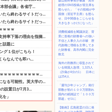
森山前幹事長が暴露「高市
総理のSNS投稿が習主席を
怒らせた」 「その投稿が中
国側（習近平主席）を怒ら
せ、日中関係をこじらせる
大きなきっかけになった」
消費税減税を閣議決定、背
景に首相の財務省への強い
不信と人事介入の示唆 歴
代政権に増税を主導してき
た財務省、高市内閣に完全
敗北
海外の刑務所に収監されて
いる韓国人急増、1,325人
（詐偽が4分の1） 日本に
は254人
「週刊少年ジャンプ」発行
部数が初の１００万部割れ
国内の紙雑誌で「１００万
部超」ゼロに
【動画】広島慰霊の日に発