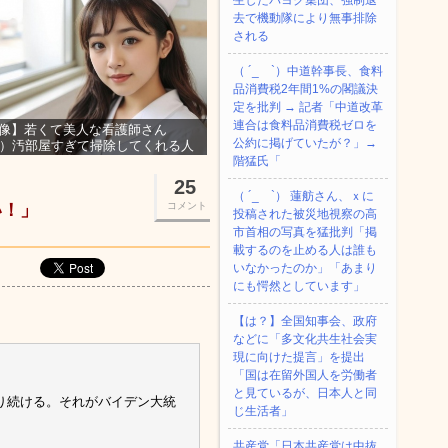
生したパヨク集団、強制退
去で機動隊により無事排除
される
（ ´_ゝ`）中道幹事長、食料
品消費税2年間1%の閣議決
定を批判 → 記者「中道改革
連合は食料品消費税ゼロを
像】若くて美人な看護師さん
公約に掲げていたが？」→
3）汚部屋すぎて掃除してくれる人
集ｗｗｗ
階猛氏「
25
（ ´_ゝ`） 蓮舫さん、ｘに
い！」
コメント
投稿された被災地視察の高
市首相の写真を猛批判「掲
載するのを止める人は誰も
いなかったのか」「あまり
にも愕然としています」
【は？】全国知事会、政府
などに「多文化共生社会実
現に向けた提言」を提出
「国は在留外国人を労働者
と見ているが、日本人と同
り続ける。それがバイデン大統
じ生活者」
共産党「日本共産党は中抜