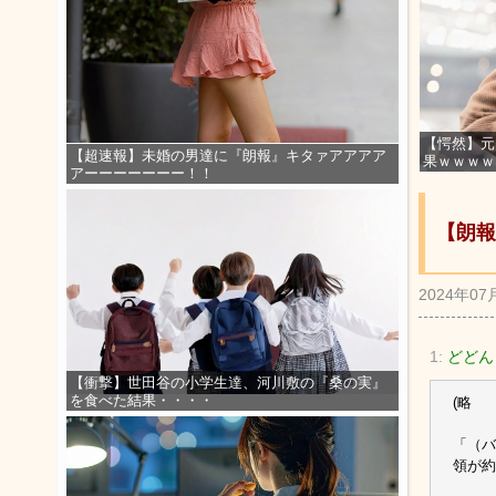
【愕然】元
【超速報】未婚の男達に『朗報』キタァアアアア
果ｗｗｗｗ
アーーーーーーー！！
【朗報
2024年07
1:
どどん
【衝撃】世田谷の小学生達、河川敷の『桑の実』
を食べた結果・・・・
(略
「（バ
領が約