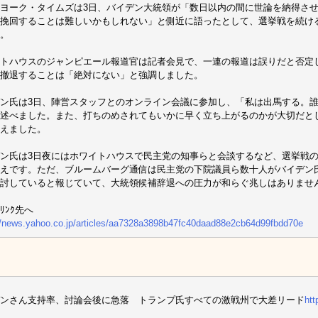
ヨーク・タイムズは3日、バイデン大統領が「数日以内の間に世論を納得さ
挽回することは難しいかもしれない」と側近に語ったとして、選挙戦を続け
。
トハウスのジャンピエール報道官は記者会見で、一連の報道は誤りだと否定
撤退することは「絶対にない」と強調しました。
ン氏は3日、陣営スタッフとのオンライン会議に参加し、「私は出馬する。
述べました。また、打ちのめされてもいかに早く立ち上がるのかが大切だと
えました。
ン氏は3日夜にはホワイトハウスで民主党の知事らと会談するなど、選挙戦
えです。ただ、ブルームバーグ通信は民主党の下院議員ら数十人がバイデン
討していると報じていて、大統領候補辞退への圧力が和らぐ兆しはありません
ﾘﾝｸ先へ
//news.yahoo.co.jp/articles/aa7328a3898b47fc40daad88e2cb64d99fbdd70e
ンさん支持率、討論会後に急落 トランプ氏すべての激戦州で大差リード
ht