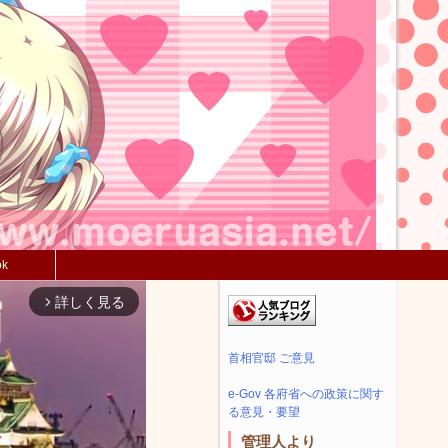
ok
詳しく見る
arrow_forward_ios
首相官邸 ご意見
e-Gov 各府省への政策に関す
る意見・要望
管理人より