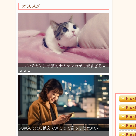
オススメ
【マンチカン】子猫同士のケンカが可愛すぎるｗ
ｗｗｗ
大学入ったら彼女できるって言ってた奴来い