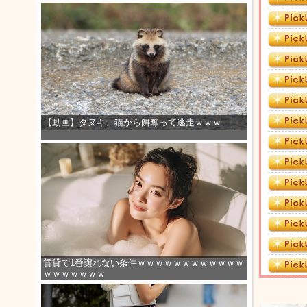
【動画】タヌキ、猫から餌奪って逃走ｗｗｗ
賃貸で1番譲れない条件ｗｗｗｗｗｗｗｗｗｗｗｗ
ｗｗｗｗｗｗｗ