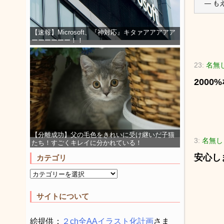
— もえ
【速報】Microsoft、『神対応』キタァアアアアア
ーーーーーー！！
23:
名無
2000
【分離成功】父の毛色をきれいに受け継いだ子猫
3:
名無し
たち！すごくキレイに分かれている！
安心し
カテゴリ
サイトについて
絵提供：
２ch全AAイラスト化計画
さま