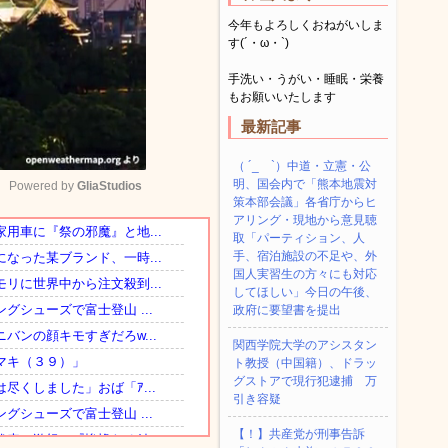
今年もよろしくおねがいしま
す(´・ω・`)
手洗い・うがい・睡眠・栄養
もお願いいたします
最新記事
（ ´_ゝ`）中道・立憲・公
明、国会内で「熊本地震対
Powered by 
GliaStudios
策本部会議」各省庁からヒ
アリング・現地から意見聴
取「パーティション、人
Mute
手、宿泊施設の不足や、外
国人実習生の方々にも対応
してほしい」今日の午後、
政府に要望書を提出
関西学院大学のアシスタン
ト教授（中国籍）、ドラッ
グストアで現行犯逮捕 万
引き容疑
【！】共産党が刑事告訴