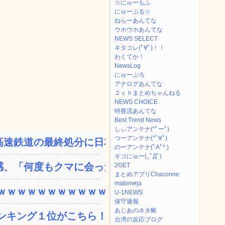
☆にゅーもふ
にゅーぷる☆
ねらーあんてな
ウホウホあんてな
NEWS SELECT
キタコレ(ﾟ∀ﾟ)！！
わくてか！
NewsLog
にゅーぷろ
アナログあんてな
２ｃｈまとめちゃんねる
NEWS CHOICE
特亜流あんてな
Best Trend News
しぃアンテナ(*ﾟーﾟ)
つーアンテナ(*ﾟ∀ﾟ)
速鉄道の最終処分に日本側...
のーアンテナ(ﾟAﾟ* )
ギコにゅー(,,ﾟДﾟ)
、「何度もクマに会ったこ...
2GET
まとめアプリChaconne
matomeja
ｗｗｗｗｗｗｗｗｗｗｗ...
U-1NEWS
保守速報
あじあのネタ帳
ンキング１位がこちら！
台湾の反応ブログ