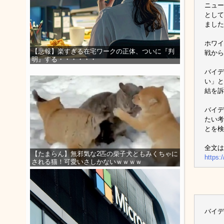
ニュー
として
ました
ホワイ
【悲報】楽すぎる在宅ワークの正体、ついに『判
戦から
明』する・・・・・・
バイデ
い」と
結を訴
バイデ
たい考
とを検
全文は
【たまらん】無邪気な2匹の柴子犬ともみくちゃに
https:
される猫！可愛いさしかないｗｗｗｗ
バイデ