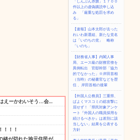
「しんぶん赤旗」１７００
件以上の虚偽購読申し込
み 「厳重な処罰を求め
る」
【速報】山本太郎が去った
れいわ新選組、新たな党名
は「いのちの党」 略称
「いのち」
【財務省人事】内閣人事
局、エース級の財務官僚を
異例転出 官邸幹部「協力
的でなかった」※岸田首相
（当時）の秘書官などを歴
任 、岸田首相の後輩
【外国人公務員】三重県、
ぱよくマスコミの総攻撃に
屈せず！「県民対象アンケ
ート『外国人の職員採用を
続けるべきか』は差別に該
当しない」結果を公表する
方針