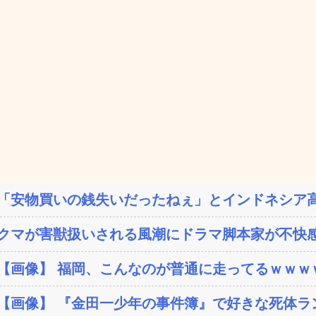
「安物買いの銭失いだったねぇ」とインドネシア高
クマが害獣扱いされる風潮にドラマ脚本家が不快感
【画像】 福岡、こんなのが普通に走ってるｗｗｗｗ
【画像】 『金田一少年の事件簿』で好きな死体ラ