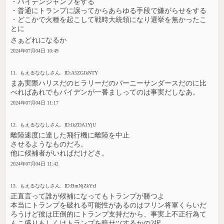
・バイデンジャンプをする
・普通にトランプに譲ってからあらゆる手段で嫌がらせをする
・どこかで火種を起こして戦時大統領になり選挙を無かったこ
とに
さぁどれになるか
2024年07月04日 10:49
11. もえるななしさん. ID:A5ZGJkNTY
まあ実際ハリスだのヒラリーだのバーニーサンダースだのに比
べればあれでもバイデンが一番ましってのは事実だしなあ。
2024年07月04日 11:17
12. もえるななしさん. ID:lkZDA1YjU
離陸速度に達した飛行機に離陸を中止
させるようなものだろ。
他に候補者がいればだけどさ。
2024年07月04日 11:42
13. もえるななしさん. ID:BmNjZkYzI
正直言って誰が候補になってもトランプが勝つよ
本当にトランプを破れる可能性があるのはフリン将軍くらいだ
ろうけど彼は圧倒的にトランプ支持だから、事実上不正行為て
んこ盛りもしくはトランプを暗サツするかの2択