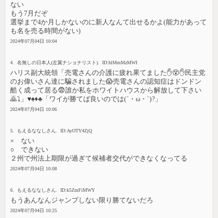
ない
もう7月だぞ
選挙まで4か月しかないのに新人なんて出せるかよ(能力があって
も名を売る時間がない)
2024年07月04日 10:04
4. 名無しの日本人(左翼ナショナリスト). ID:hlMmMzMWI
ハリス副大統領「売電さんの介護に疲れ果てました✋😵✋民主党
のお偉いさん達に騙されました😱売電さんの認知症はドンドン
酷く成って居る😨誰か私をホワイトハウスから解放して下さい
🙇⤵」♥♠♦♣「ワイが勝てば良いのでは(´・ω・`)?」
2024年07月04日 10:06
5. もえるななしさん. ID:AyOTY4ZjQ
× ない
○ できない
２州で州法上期限が過ぎて候補者交代ができなくなってる
2024年07月04日 10:08
6. もえるななしさん. ID:k5ZmFiMWY
もうあんなんジャンプしない限り勝てないだろ
2024年07月04日 10:25