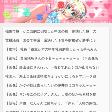
強風で欄干が全面的に倒壊した中国の橋、倒壊した欄干の破片を調べると凄まじい事実が発覚して……
世耕議員、国会で審議・議決した予算を財務省が勝手に３兆円動かしていると指摘・問題視
【驚愕】 社長「役立たずの中年社員解雇したら若手もみんな辞めてしまった…」
【速報】 齋藤飛鳥さんの下着ｗｗｗｗｗｗｗｗ （※画像あり）
【画像】影山優佳さん(25)、下着姿であたシコが止まらない
韓国人「海上自衛隊護衛艦ちょうかいによるトマホーク巡航ミサイルの実射試験に韓国人が衝撃！」→「着々と進む最新鋭の防衛装備‥」
【画像】かぐや様は告らせたいの伊井野ミコちゃんｗｗｗｗｗ
【画像】サンモニの女子アナさん、日曜の朝から素材を提供してしまう
【朗報】声優、なんかAIに勝ちそう。「声も「人格の象徴」明記、法務省」