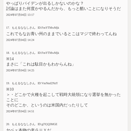
やっぱりバイデンが出るしかないのかな？
討論はまた何度かやるんだから、もっと酷いことになりそうだ
2024年07月04日 13:17
17. もえるななしさん. ID:FmYTMwMjk
これでもなお青い州のままでいるとこはマジで終わってんね
2024年07月04日 14:24
18. もえるななしさん. ID:FmYTMwMjk
※14
まさに「これは駄目かもわからんね」
2024年07月04日 14:25
19. もえるななしさん. ID:VmNmI2NzY
※10
＞・どこかで火種を起こして戦時大統領になり選挙を無かった
ことに
そのどこか、というのは米国内だったりして
2024年07月04日 14:51
20. もえるななしさん. ID:g3YjQ3MGE
ヤベェ本物の老ＧＵＹだ。