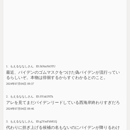
1. もえるななしさん. ID:JkNmNiOTU
最近、バイデンのゴムマスクをつけた偽バイデンが流行ってい
るらしいぞ。本物は徘徊するからすぐわかるとのこと。
2024年07月04日 09:37
2. もえるななしさん. ID:JlYzk5NTk
アレを見てまだバイデンリードしている西海岸終わりすぎだろ
2024年07月04日 09:46
3. もえるななしさん. ID:g2YmFhMGQ
代わりに担ぎ上げる候補の名もないのにバイデンが降りるわけ