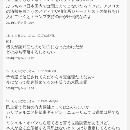
ぶっちゃけ日本国内では聞こえてこないだろうけど、アメリカ
の情勢を向こうのメディアや独立系ジャーナリストの情報を仕
入れていくとトランプ支持の声が圧倒的なのよ
2024年07月04日 12:07
14. もえるななしさん. ID:JlYzk5NTk
※12
機長が認知症なのが明白になったわけだが
どのみち墜落するしかない
2024年07月04日 12:07
15. もえるななしさん. ID:Y1NmI0YTI
予備選で信任されてんだから今更無理だよなあw
今になって批判始めてるのも笑うわ米民主党
2024年07月04日 12:38
16. もえるななしさん. ID:BhMzM4ZjM
民主党で代替の有力候補としては2人らしいが・・・
カリフォルニア州知事ギャビン・ニューサムでは選挙は勝てな
い
ミシェル・オバマなら勝てると言う世論調査があるけど、
本人が全く立候補する意思はないときっぱり否定してるからね