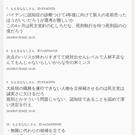
7. もえるななしさん. ID:JlYzk5NTk
バイデンに認知症の診断つけて4年後に向けて新人の名前売った
ほうがいいだろうが選考が難しいか
この4ヶ月は民主党針のむしろだな、死刑執行を待つ死刑囚の心
境だろう
2024年07月04日 10:35
8. もえるななしさん. ID:UxMTlmYjE
次点のハリスが終わりすぎてて絶対出せんレベルで人材不足な
んてもんじゃないらしいからな今の米ミンス
2024年07月04日 10:39
9. もえるななしさん. ID:JlYzk5NTk
大統領の職務を遂行できない人物を立候補させるのは民主党は
誠実さに欠けるだろ
規則とかそういう問題じゃない、認知症であることを認めて潔
い決定を行え
2024年07月04日 10:45
10. もえるななしさん. ID:AxZmI5MWM
・無難に代わりの候補を立てる