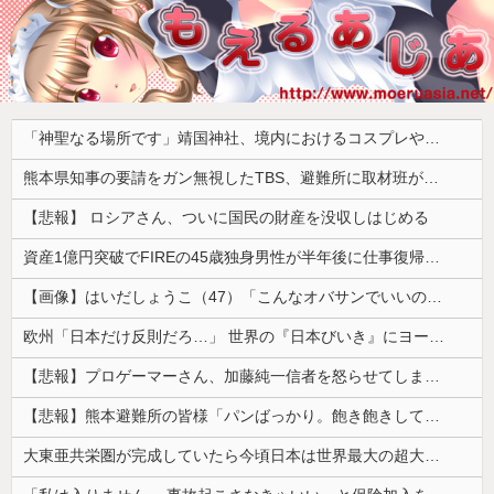
「神聖なる場所です」靖国神社、境内におけるコスプレや軍装の禁止を発表
熊本県知事の要請をガン無視したTBS、避難所に取材班が押し入ってプライバシーに全く配慮しない報道を……
【悲報】 ロシアさん、ついに国民の財産を没収しはじめる
資産1億円突破でFIREの45歳独身男性が半年後に仕事復帰を決意した「1通の通知」
【画像】はいだしょうこ（47）「こんなオバサンでいいの…？」
欧州「日本だけ反則だろ…」 世界の『日本びいき』にヨーロッパ全土から不満の声
【悲報】プロゲーマーさん、加藤純一信者を怒らせてしまった結果、好き嫌い5位にwwwwwwww
【悲報】熊本避難所の皆様「パンばっかり。飽き飽きしてる」
大東亜共栄圏が完成していたら今頃日本は世界最大の超大国だった事実