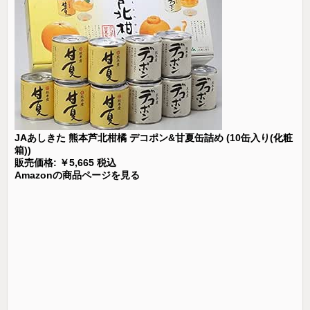
JAあしきた 熊本芦北柑橘 デコポン&甘夏缶詰め (10缶入り(化粧
箱))
販売価格: ￥5,665 税込
Amazonの商品ページを見る