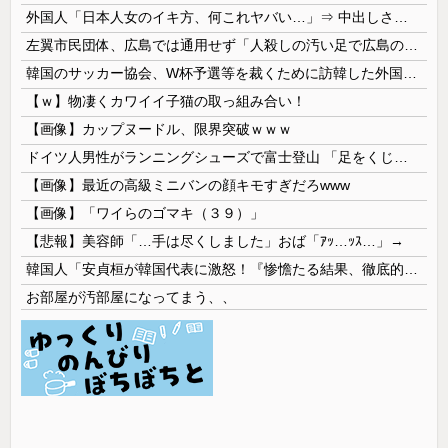
外国人「日本人女のイキ方、何これヤバい…」⇒ 中出しされ痙攣する姿が海外で話題に
左翼市民団体、広島では通用せず「人殺しの汚い足で広島の土を踏むな！」→広島県民「お前らの方が汚いんじゃ！」「ワシらが広島県民じゃ」
韓国のサッカー協会、W杯予選等を裁くために訪韓した外国人審判を「性接待」していた……大して強くもないチームが潤沢な予算を持ってりゃそうなるわな
【ｗ】物凄くカワイイ子猫の取っ組み合い！
【画像】カップヌードル、限界突破ｗｗｗ
ドイツ人男性がランニングシューズで富士登山 「足をくじいて動けない」
【画像】最近の高級ミニバンの顔キモすぎだろwww
【画像】「ワイらのゴマキ（３９）」
【悲報】美容師「…手は尽くしました」おば「ｱｯ…ｯｽ…」→
韓国人「安貞桓が韓国代表に激怒！『惨憺たる結果、徹底的な刷新が必要だ』と監督や協会を痛烈批判」
お部屋が汚部屋になってまう、、