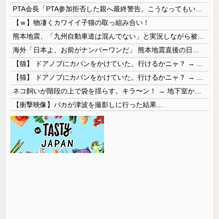
PTA会長「PTA参加拒否した親へ最終警告。こうなってもいい？」
【ｗ】物凄くカワイイ子猫の取っ組み合い！
熊本地震、「九州自動車道は混んでない」と実況しながら被災地へ向かう有名アナなどに批判殺到 全国紙記者「最新の状況をいち早く伝えることは報道機関としての責務」「情報を取り上げることには大きな意義がある」
海外「日本よ、お前がナンバーワンだ」 熊本地震直後の日本の対応のスピードに世界が衝撃
【猫】 ドアノブにカバンをかけていた。行けるかニャ？ → 猫はこうなります…
【猫】 ドアノブにカバンをかけていた。行けるかニャ？ → 猫はこうなります…
ネコ飼いが階段の上で袋を揺らす。キラ〜ン！ → 地下室からヤツが現れる…
【衝撃映像】バカが津波を撮影しに行った結果…