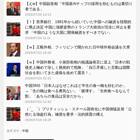
【えw】中国副首相「中国産AIチップの採用を拒むものは裏切り
者である」
2026/07/25 14:13
【！】世界銀行、1981年から続いていた中国への融資を段階的
に廃止決定 中国に強硬姿勢のトランプ大統領が完全に停止を要
求 「中国のような大国に開発融資をすべきでない」
2026/07/24 11:11
【ｗ】王毅外相、フィリピンで開かれた日中韓外相会議を欠席
2026/07/23 19:29
【ｗ】中国外務省、小泉防衛相の核議論発言に逆上「日本の戦
後史上極めて珍しく挑発的で危険」「自己矛盾した言動は国際
社会を欺いてきた虚偽を改めて露呈！」
2026/07/23 02:32
中国SNS「日本人はなぜこれほど半生の食べ物を好むのか」
→「生の物は食べる勇気ない」「腹壊す」「生肉食べるなんて
獣」「あちらの食品は安全だから」
2026/07/20 12:33
（ ´_ゝ`）ブリティッシュ・スチール国有化に中国側猛反発「公
然たる強盗行為」補償を要求・法的措置の構え
2026/07/19 19:29
カテゴリ：
中国