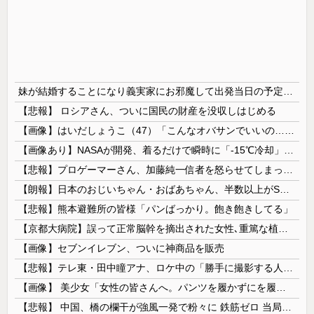
妹が結婚することになり義実家にお邪魔して出発当日の予定を話していた すると義兄嫁が「北海道って、ご祝儀1万8千円って指定してくるんだって？」 と聞いてきて…
【悲報】 ロシアさん、ついに国民の財産を没収しはじめる
【画像】はいだしょうこ（47）「こんなオバサンでいいの…？」
【画像あり】NASAが開発、着るだけで瞬時に「-15℃冷却」する冷感ポンチョ3,980円！
【悲報】プロゲーマーさん、加藤純一信者を怒らせてしまった結果、好き嫌い5位にwwwwwwww
【朗報】日本のおじいちゃん・おばあちゃん、半数以上がSNSを使いこなしていたｗｗｗｗｗ
【悲報】熊本避難所の皆様「パンばっかり。飽き飽きしてる」
【京都大病院】誤って正常脳幹を摘出された女性､重篤な植物状態だが意識は正常で何かを思考していると判明
【画像】セブンイレブン、ついに神商品を販売
【悲報】テレ東・田中瞳アナ、ロケ中の「勝手に撮影する人」に苦言「面識のない方にカメラを向けられるのは恐怖」
【画像】 美少女「女性の皆さんへ。パンツを履かずにを履いてみてください」
【悲報】 中国、橋の欄干が強風一発で粉々に 鉄筋ゼロ 当局「接着剤でくっつけただけ」「正常で、品質問題はない」