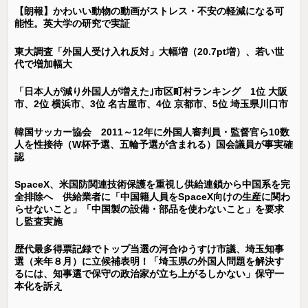
【朗報】かわいい動物の動画がストレス・不安の軽減になる可
能性。英大学の研究で実証
東大調査「外国人受け入れ反対」大幅増（20.7pt増）、若い世
代で増加幅大
「日本人が減り外国人が増えた｣市区町村ランキング 1位 大阪
市、2位 横浜市、3位 名古屋市、4位 京都市、5位 埼玉県川口市
韓国サッカー協会 2011～12年に外国人審判員・監督官ら10数
人を性接待（W杯予選、五輪予選が含まれる）国会議員が事実確
認
SpaceX、米国防関連技術保護を重視し供給連鎖から中国系を完
全排除へ 供給業者に「中国籍人員をSpaceX向けの生産に関わ
らせないこと」「中国製の設備・部品を使わないこと」を要求
し監査実施
歴代最多得票記録でトップ当選の河合ゆうすけ市議、埼玉知事
選（来年８月）に立候補表明！「埼玉県の外国人問題を解決す
るには、知事選で保守の政治家が立ち上がるしかない」保守一
本化を訴え