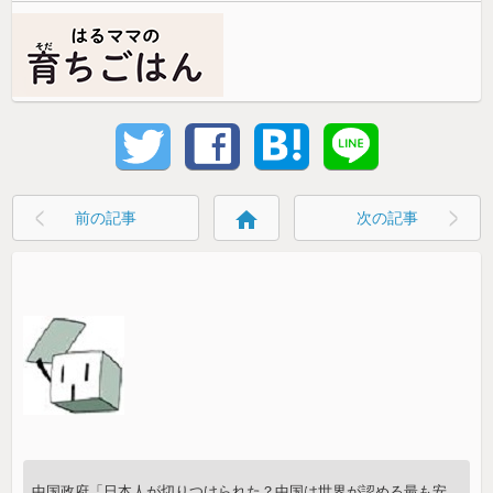
home
前の記事
次の記事
中国政府「日本人が切りつけられた？中国は世界が認める最も安