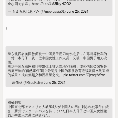
全な国です😄」
https://t.co/4M3IKyHGO2
— もえるあじあ ･∀･ (@moeruasia01)
June 25, 2024
↓
继东北四名美国教师被一中国男子用刀刺伤之后，在苏州等校车的
一对日本母子，及一位中国女性工作人员，又被一中国男子用刀砍
伤。
看到中国互联网和社交媒体上铺天盖地的喝彩，能相信这类凶案是
当局声称的“偶然事件”吗？分明是中国的素质教育连续取得水到渠成
的成果：成功燃起义和团星星之火。
pic.twitter.com/GjzoqtASwc
— 高伐林 (@GaoFalin)
June 25, 2024
機械翻訳
中国東北部でアメリカ人教師4人が中国人の男に刺された事件に続
き、蘇州でスクールバスを待っていた日本人母子と中国人女性職
員が中国人の男に刺された。