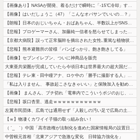
【画像あり】NASAが開発、着るだけで瞬時に「-15℃冷却」する冷感ポ...
【画像】はいだしょうこ（47）「こんなオバサンでいいの…？」
【朗報】日本のおじいちゃん・おばあちゃん、半数以上がSNSを使いこなし...
【悲報】プロゲーマーさん、加藤純一信者を怒らせてしまった結果、好き嫌い...
【京都大病院】誤って正常脳幹を摘出された女性､重篤な植物状態だが意識は...
【悲報】熊本避難所の皆様「パンばっかり。飽き飽きしてる」
【画像】セブンイレブン、ついに神商品を販売
大東亜共栄圏が完成していたら今頃日本は世界最大の超大国だった事実
【悲報】テレ東・田中瞳アナ、ロケ中の「勝手に撮影する人」に苦言「面識の...
「私は入りません、 事故起こさなきゃいい」と保険加入を勧められた推し活...
【画像】 まんさん、ブチ切れ「電車内でこういうポジのおじ、ガチでイラネ...
【悲報】坂口杏里、逃走ｗｗｗｗｗｗｗｗｗｗｗ
左翼市民団体、広島では通用せず「人殺しの汚い足で広島の土を踏むな！」→...
【ｗ】物凄くカワイイ子猫の取っ組み合い！
（ ´_ゝ`）中国「高市政権が法制化を進めた国家情報局の設置日が7月3...
中曽根元首相「北東アジアで急激な変化 日韓協力強化を」