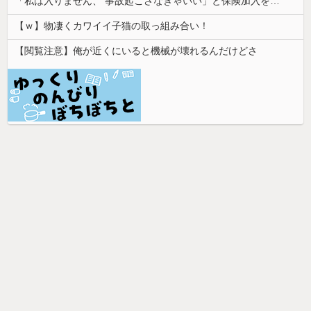
「私は入りません、 事故起こさなきゃいい」と保険加入を勧められた推し活民が反発、保険代が勿体無いし事故起こしたとして……
【ｗ】物凄くカワイイ子猫の取っ組み合い！
【閲覧注意】俺が近くにいると機械が壊れるんだけどさ