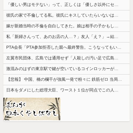
「優しい男はモテない」って、正しくは「優しさ以外にセールスポイントのない男がモテない」なんだわ。優しさ自体を好きではない
彼氏の家で不倫してる私。彼氏にキスしていたらいないはずの彼の嫁がいた。
嫁が新婚当時の不倫を自白してきた。娘は相手の子かもしれないそうで俺と娘が他人なら男女の関係になるかもしれないと不安だったそうで…
私「新婦さんって、あのお店の人…？」友人「え？」→結婚式の会場でまさかの人物に気づいてしまい…
PTA会長「PTA参加拒否した親へ最終警告。こうなってもいい？」
左翼市民団体、広島では通用せず「人殺しの汚い足で広島の土を踏むな！」→広島県民「お前らの方が汚いんじゃ！」「ワシらが広島県民じゃ」
激混みのはずの東京駅で鍵が空いているコインロッカーが散見、「ラッキー」と思って中を確認してみると……
【悲報】 中国、橋の欄干が強風一発で粉々に 鉄筋ゼロ 当局「接着剤でくっつけただけ」「正常で、品質問題はない」
日本をダメにした総理大臣、ワースト１位が同点でこの人ｗｗｗｗｗｗ