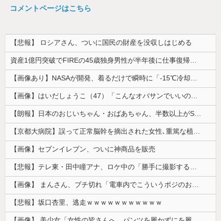
コメントページはこちら
【悲報】 ロシアさん、ついに国民の財産を没収しはじめる
資産1億円突破でFIREの45歳独身男性が半年後に仕事復帰を決意した「1通の通知」
【画像あり】NASAが開発、着るだけで瞬時に「-15℃冷却」する冷感ポンチョ3,980円！
【画像】はいだしょうこ（47）「こんなオバサンでいいの…？」
【朗報】日本のおじいちゃん・おばあちゃん、半数以上がSNSを使いこなしていたｗｗｗｗｗ
【京都大病院】誤って正常脳幹を摘出された女性､重篤な植物状態だが意識は正常で何かを思考していると判明
【画像】セブンイレブン、ついに神商品を販売
【悲報】テレ東・田中瞳アナ、ロケ中の「勝手に撮影する人」に苦言「面識のない方にカメラを向けられるのは恐怖」
【画像】 まんさん、ブチ切れ「電車内でこういうポジのおじ、ガチでイラネ」→
【悲報】坂口杏里、逃走ｗｗｗｗｗｗｗｗｗｗｗ
【画像】 美少女「女性の皆さんへ。パンツを履かずにを履いてみてください」