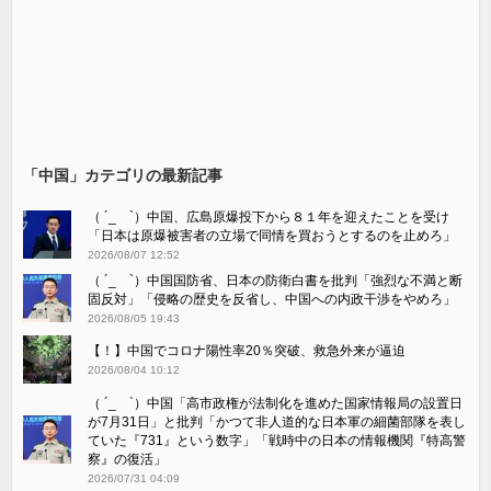
「中国」カテゴリの最新記事
（ ´_ゝ`）中国、広島原爆投下から８１年を迎えたことを受け
「日本は原爆被害者の立場で同情を買おうとするのを止めろ」
2026/08/07 12:52
（ ´_ゝ`）中国国防省、日本の防衛白書を批判「強烈な不満と断
固反対」「侵略の歴史を反省し、中国への内政干渉をやめろ」
2026/08/05 19:43
【！】中国でコロナ陽性率20％突破、救急外来が逼迫
2026/08/04 10:12
（ ´_ゝ`）中国「高市政権が法制化を進めた国家情報局の設置日
が7月31日」と批判「かつて非人道的な日本軍の細菌部隊を表し
ていた『731』という数字」「戦時中の日本の情報機関『特高警
察』の復活」
2026/07/31 04:09