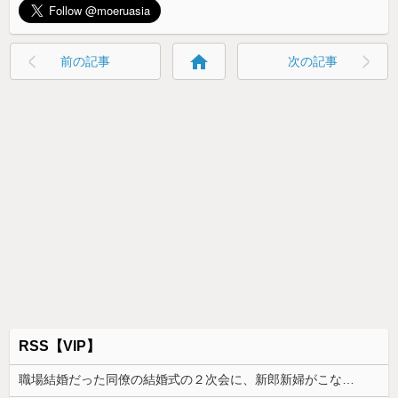
home
前の記事
次の記事
RSS【VIP】
職場結婚だった同僚の結婚式の２次会に、新郎新婦がこなかった。そのまま主役なしで食事が始まり...