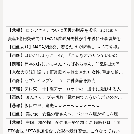
【悲報】 ロシアさん、ついに国民の財産を没収しはじめる
資産1億円突破でFIREの45歳独身男性が半年後に仕事復帰を決意した「1通の通知」
【画像あり】NASAが開発、着るだけで瞬時に「-15℃冷却」する冷感ポンチョ3,980円！
【画像】はいだしょうこ（47）「こんなオバサンでいいの…？」
【朗報】日本のおじいちゃん・おばあちゃん、半数以上がSNSを使いこなしていたｗｗｗｗｗ
【京都大病院】誤って正常脳幹を摘出された女性､重篤な植物状態だが意識は正常で何かを思考していると判明
【画像】セブンイレブン、ついに神商品を販売
【悲報】テレ東・田中瞳アナ、ロケ中の「勝手に撮影する人」に苦言「面識のない方にカメラを向けられるのは恐怖」
【画像】 まんさん、ブチ切れ「電車内でこういうポジのおじ、ガチでイラネ」→
【悲報】坂口杏里、逃走ｗｗｗｗｗｗｗｗｗｗｗ
【画像】 美少女「女性の皆さんへ。パンツを履かずにを履いてみてください」
【悲報】 中国、橋の欄干が強風一発で粉々に 鉄筋ゼロ 当局「接着剤でくっつけただけ」「正常で、品質問題はない」
PTA会長「PTA参加拒否した親へ最終警告。こうなってもいい？」