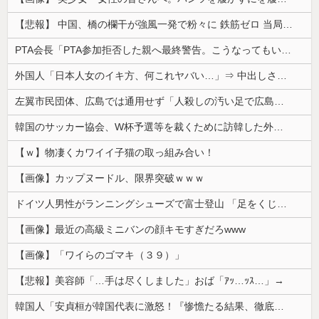
【悲報】 中国、橋の欄干が強風一発で粉々に 鉄筋ゼロ 当局「接着剤でくっつけただけ」「正常で、品質問題はない」
PTA会長「PTA参加拒否した親へ最終警告。こうなってもいい？」
外国人「日本人女のイキ方、何これヤバい…」⇒ 中出しされ痙攣する姿が海外で話題に
左翼市民団体、広島では通用せず「人殺しの汚い足で広島の土を踏むな！」→広島県民「お前らの方が汚いんじゃ！」「ワシらが広島県民じゃ」
韓国のサッカー協会、W杯予選等を裁くために訪韓した外国人審判を「性接待」していた……大して強くもないチームが潤沢な予算を持ってりゃそうなるわな
【ｗ】物凄くカワイイ子猫の取っ組み合い！
【画像】カップヌードル、限界突破ｗｗｗ
ドイツ人男性がランニングシューズで富士登山 「足をくじいて動けない」
【画像】最近の高級ミニバンの顔キモすぎだろwww
【画像】「ワイらのゴマキ（３９）」
【悲報】美容師「…手は尽くしました」おば「ｱｯ…ｯｽ…」→
韓国人「安貞桓が韓国代表に激怒！『惨憺たる結果、徹底的な刷新が必要だ』と監督や協会を痛烈批判」