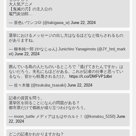
大人気アニメ
【鬼滅の刃】の主人公の
竈門炭治郎…
— 茶色いワンコ🐶 (@takigawa_w)
June 22, 2024
選挙におけるメッセージの出し方はなるほどなと唸らされるもの
がありますね。
— 柳本純一郎 (やなじゅん) Junichiro Yanagimoto (@JY_hrd_mark
et)
June 22, 2024
囲んでいる島の人たちのいるところで『逃げてきたんですか』は
ないだろう。失礼にもほどがある。これが記者の仕事と思ってい
るなら、皆から軽蔑されるだけ。
https://t.co/DMFVP1dbri
— 佐々木徹 (@tsukuba_tsasaki)
June 22, 2024
記者の資質を問う。
選挙区を回ることになんの問題がある？
都市票だけで都政が成り立つわけなかろう。
— moon_turtle メディアはもはやカルト！ (@konatsu_5150)
June
22, 2024
どこの記者かわかりますかね？