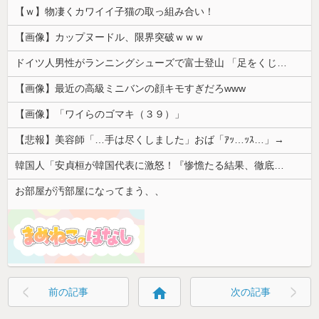
【ｗ】物凄くカワイイ子猫の取っ組み合い！
【画像】カップヌードル、限界突破ｗｗｗ
ドイツ人男性がランニングシューズで富士登山 「足をくじいて動けない」
【画像】最近の高級ミニバンの顔キモすぎだろwww
【画像】「ワイらのゴマキ（３９）」
【悲報】美容師「…手は尽くしました」おば「ｱｯ…ｯｽ…」→
韓国人「安貞桓が韓国代表に激怒！『惨憺たる結果、徹底的な刷新が必要だ』と監督や協会を痛烈批判」
お部屋が汚部屋になってまう、、
home
前の記事
次の記事