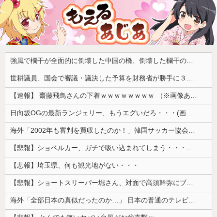
強風で欄干が全面的に倒壊した中国の橋、倒壊した欄干の破片を調べると凄まじい事実が発覚して……
世耕議員、国会で審議・議決した予算を財務省が勝手に３兆円動かしていると指摘・問題視
【速報】 齋藤飛鳥さんの下着ｗｗｗｗｗｗｗｗ （※画像あり）
日向坂OGの最新ランジェリー、もうエグいだろ・・・(画像どーん)
海外「2002年も審判を買収したのか！」韓国サッカー協会による国際試合の審判買収が発覚し大騒ぎ！【海外の反応】
【悲報】ショベルカー、ガチで吸い込まれてしまう・・・・・
【悲報】埼玉県、何も観光地がない・・・
【悲報】ショートスリーパー堀さん、対面で高須幹弥にブチギレるｗｗｗｗ
海外「全部日本の真似だったのか…」 日本の普通のテレビ番組が最新SNSの数十年先を行っていたと話題に