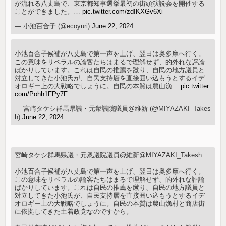
が流れる八丈島で、東京都知事選挙最初の街頭演説会を開催する
ことができました。…
pic.twitter.com/zdIKXGv6Xi
— 小池百合子 (@ecoyuri)
June 22, 2024
小池百合子候補が八丈島で第一声を上げ、翌日は奥多摩へ行く。
この意味をリベラルの論客たちはまるで理解せず、的外れな評論
ばかりしています。これは自民の推薦を蹴り、自民の地方議員と
対立してきた小池氏が、自民支持層を直接囲い込もうとするイデ
オロギー上の大戦略でしょうに。自民の本質は農山漁…
pic.twitter.
com/Pohh1FPy7F
— 宮崎タケシ群馬県議・元衆議院議員@維新 (@MIYAZAKI_Takes
h)
June 22, 2024
宮崎タケシ群馬県議・元衆議院議員@維新@MIYAZAKI_Takesh
小池百合子候補が八丈島で第一声を上げ、翌日は奥多摩へ行く。
この意味をリベラルの論客たちはまるで理解せず、的外れな評論
ばかりしています。これは自民の推薦を蹴り、自民の地方議員と
対立してきた小池氏が、自民支持層を直接囲い込もうとするイデ
オロギー上の大戦略でしょうに。自民の本質は農山漁村と商店街
に依拠してきた土着政党なのですから。