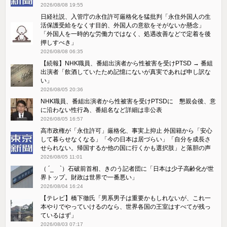
2026/08/08 19:55
日経社説、入管庁の永住許可厳格化を猛批判「永住外国人の生
活保護受給をなくす目的、外国人の意欲をそがないか懸念」
「外国人を一時的な労働力ではなく、処遇改善などで定着を後
押しすべき」
2026/08/08 06:35
【続報】NHK職員、番組出演者から性被害を受けPTSD → 番組
出演者「飲酒していたため記憶にないが真実であれば申し訳な
い」
2026/08/05 20:36
NHK職員、番組出演者から性被害を受けPTSDに 懇親会後、意
に沿わない性行為、番組名など詳細は非公表
2026/08/05 16:57
高市政権が「永住許可」厳格化、事実上抑止 外国籍から「安心
して暮らせなくなる」「今の日本は居づらい」「自分を成長さ
せられない。帰国するか他の国に行くかも選択肢」と落胆の声
2026/08/05 11:01
（ ´_ゝ`）石破前首相、きのう記者団に「日本は少子高齢化が世
界トップ。財政は世界で一番悪い」
2026/08/04 16:24
【テレビ】橋下徹氏「男系男子は重要かもしれないが、これ一
本やりでやっていけるのなら、世界各国の王室はすべてが残っ
ているはず」
2026/08/03 07:17