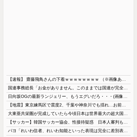
【速報】 齋藤飛鳥さんの下着ｗｗｗｗｗｗｗｗ （※画像あり）
国連事務総長「お金がありません。このままでは国連が完全崩壊します。助けて下さい」
日向坂OGの最新ランジェリー、もうエグいだろ・・・(画像どーん)
【地震】東京練馬区で震度2、千葉や神奈川でも揺れ…お前ら気付いた？
大東亜共栄圏が完成していたら今頃日本は世界最大の超大国だった事実
【サッカー】韓国サッカー協会、性接待疑惑 日本人審判も含まれると報道 「Jリーグの審判を統括する人物」
パヨ「れいわ信者、れいわ知能といった表現は完全に差別表現。メディアは放送禁止用語に指定するべき」