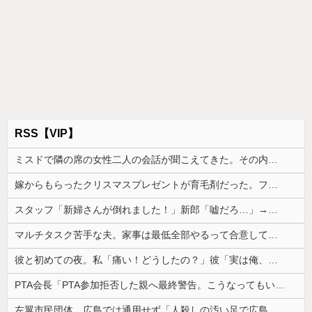
RSS【VIP】
ミスドで隣の席の女性二人の会話が聞こえてきた。その内容が、旦那と離婚したくてでっち上げのDV証拠を...
嫁からもらったクリスマスプレゼントが育毛剤だった。フサフサでピチピチの30歳だけど育毛剤だった
スタッフ「新婦さんが倒れました！」新郎「嘘だろ…」→お色直し中に緊急搬送され、結婚式は思わぬ展開に…
マルチタスク苦手な夫。家事は最低全部やるって合意してるけど、ミスが多いと任せたくなくなって...
彼と初めての夜。私「痛い！どうしたの？」彼「実は俺、不能なんだ…」→初めての夜に打ち明けられた理由が衝撃的で…
PTA会長「PTA参加拒否した親へ最終警告。こうなってもいい？」
左翼市民団体、広島では通用せず「人殺しの汚い足で広島の土を踏むな！」→広島県民「お前らの方が汚いんじゃ！」「ワシらが広島県民じゃ」