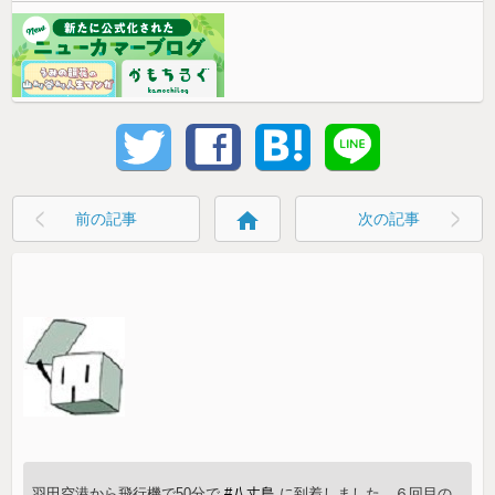
home
前の記事
次の記事
羽田空港から飛行機で50分で
#八丈島
に到着しました。６回目の