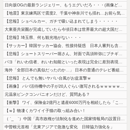
日向坂OGの最新ランジェリー、もうエグいだろ・・・(画像どーん)
【地震】東京練馬区で震度2、千葉や神奈川でも揺れ…お前ら気付いた？
【悲報】ショベルカー、ガチで吸い込まれてしまう・・・・・
大東亜共栄圏が完成していたら今頃日本は世界最大の超大国だった事実
【悲報】埼玉県、何も観光地がない・・・
【サッカー】韓国サッカー協会、性接待疑惑 日本人審判も含まれると報道 ...
【悲報】ショートスリーパー堀さん、対面で高須幹弥にブチギレるｗｗｗｗ
パヨ「れいわ信者、れいわ知能といった表現は完全に差別表現。メディアは放...
海外「全部日本の真似だったのか…」 日本の普通のテレビ番組が最新SNS...
【悲報】 とんでも無いヤバい台風がお盆直撃ｗ
【画像】 パパ活待機中の子が20人ぐらい激写されるｗｗｗｗｗｗｗｗｗｗ...
元温泉ピンクコンパニオンだけど、質問ある？
【衝撃】 ワイ、保険金2億円と遺産6000万円を相続したら「こう」なっ...
【ｗ】物凄くカワイイ子猫の取っ組み合い！
（ ´_ゝ`）中国「高市政権が法制化を進めた国家情報局の設置日が7月3...
中曽根元首相「北東アジアで急激な変化 日韓協力強化を」