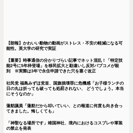
【朗報】かわいい動物の動画がストレス・不安の軽減になる可
能性。英大学の研究で実証
【重要】時事通信の分かりづらい記事でネット混乱！「特定技
能2号に5年枠登場」を移民拡大と勘違いし反対パブコメが殺
到 ※実際は3年で永住申請できた穴を塞ぐ改正
社民党 福島みずほ党首、国旗損壊罪に危機感「お子様ランチの
日の丸は折っても破っても処罰されない、 どうでしょう。本当
にそうなのか」
蓮舫議員「蓮舫だから叩いていい、との報道に何度も向き合っ
てきました。悔しくても」
「神聖なる場所です」靖国神社、境内におけるコスプレや軍装
の禁止を発表