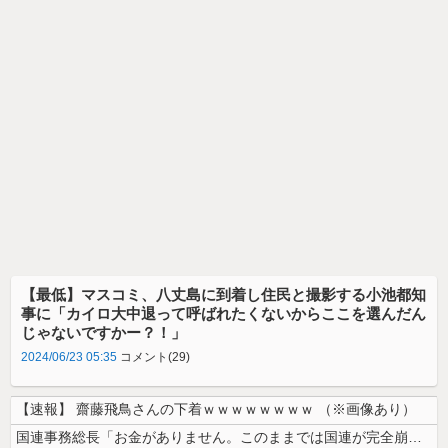
【最低】マスコミ、八丈島に到着し住民と撮影する小池都知
事に「カイロ大中退って呼ばれたくないからここを選んだん
じゃないですかー？！」
2024/06/23 05:35
コメント(29)
【速報】 齋藤飛鳥さんの下着ｗｗｗｗｗｗｗｗ （※画像あり）
国連事務総長「お金がありません。このままでは国連が完全崩壊します。助け...