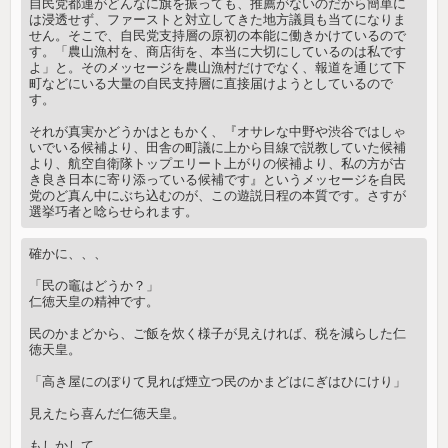
自民党都連がどんなに旗を振っても、推薦がないのだから簡単に
は浸透せず、ファーストと対立してきた地方議員も当てになりま
せん。そこで、自民党支持層の原初の本能に働きかけているので
す。「農山漁村を、商店街を、本当に大切にしているのは私です
よ」と。そのメッセージを農山漁村だけでなく、報道を通じて下
町などにいる大量の自民支持層に直接届けようとしているので
す。
それが真実かどうかはともかく、『オサレな中野や渋谷ではしゃ
いでいる候補より、田舎の町議に上から目線で説教していた候補
より、航空自衛隊トップエリート上がりの候補より、私の方が古
き良き日本に寄り添っている候補です』というメッセージを自民
党のど真ん中にぶち込むのが、この遊説日程の本質です。さすが
選挙巧者と唸らせられます。
確かに、、、
「民の竈はどうか？」
仁徳天皇の精神です。
民のかまどから、ご飯を炊く様子が見えければ、税を減らした仁
徳天皇。
「高き屋にのぼりて見れば煙立つ民のかまどはにぎはひにけり」
見えたら喜んだ仁徳天皇。
もしかして