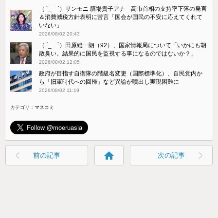
（ ´_ゝ`）サンモニ 膳場貴子アナ 高市首相の支持率下落の発言
＆消費減税方針表明に苦言「国会が国民の不安に応えてくれて
いない」
2026/08/02 20:43
（ ´_ゝ`）田原総一朗（92）、国家情報局について「いかにも胡
散臭い。結果的に国民を監視する事になるのではないか？」
2026/08/02 12:05
政府が目指す自衛隊の階級名変更（国際標準化）、自民党内か
ら「旧軍時代への回帰」など異論が噴出し実現困難に
2026/08/02 11:19
カテゴリ：
マスコミ
home
前の記事
次の記事