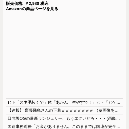
販売価格: ￥2,980 税込
Amazonの商品ページを見る
ヒト「スネ毛抜くで」体「あかん！生やすで！」ヒト「ヒゲ抜くで」体「あかん！生やすで！」ヒト「髪抜けたで」
【速報】 齋藤飛鳥さんの下着ｗｗｗｗｗｗｗｗ （※画像あり）
日向坂OGの最新ランジェリー、もうエグいだろ・・・(画像どーん)
国連事務総長「お金がありません。このままでは国連が完全崩壊します。助けて下さい」