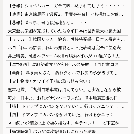
【悲報】ショベルカー、ガチで吸い込まれてしまう・・・・・
【地震】東京練馬区で震度2、千葉や神奈川でも揺れ…お前ら気付いた？
【悲報】埼玉県、何も観光地がない・・・
大東亜共栄圏が完成していたら今頃日本は世界最大の超大国だった事実
【サッカー】韓国サッカー協会、性接待疑惑 日本人審判も含まれると報道 「Jリーグの審判を統括する人物」
パヨ「れいわ信者、れいわ知能といった表現は完全に差別表現。メディアは放送禁止用語に指定するべき」
井上晴美、乳首ヘア○ードや濡れ場お○ぱいがエ□過ぎる！人生最後のラスト写真集、最高！！
【エ□漫画】 幼馴染彼女との初セッ○ス失敗…！悩む童貞男子にクラスメイトのギャルJKが優しく近づきオチ○ポよしよしされちゃう…！
【画像】 温泉美女さん、濡れタオルでお尻の形が透けてしまう
【ｗ】物凄くカワイイ子猫の取っ組み合い！
熊本地震、「九州自動車道は混んでない」と実況しながら被災地へ向かう有名アナなどに批判殺到 全国紙記者「最新の状況をいち早く伝えることは報道機関としての責務」「情報を取り上げることには大きな意義がある」
海外「日本よ、お前がナンバーワンだ」 熊本地震直後の日本の対応のスピードに世界が衝撃
【猫】 ドアノブにカバンをかけていた。行けるかニャ？ → 猫はこうなります…
【猫】 ドアノブにカバンをかけていた。行けるかニャ？ → 猫はこうなります…
ネコ飼いが階段の上で袋を揺らす。キラ〜ン！ → 地下室からヤツが現れる…
【衝撃映像】バカが津波を撮影しに行った結果…