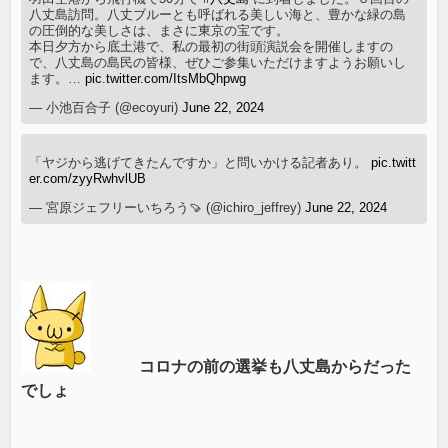
八丈島訪問。八丈ブルーとも呼ばれる美しい海と、豊かな緑の島
の圧倒的な美しさは、まさに東京の宝です。
本日夕方から底土港で、私の最初の街頭演説会を開催しますの
で、八丈島の島民の皆様、ぜひご参集いただけますようお願いし
ます。…
pic.twitter.com/ItsMbQhpwg
— 小池百合子 (@ecoyuri)
June 22, 2024
「ヤジから逃げてきたんですか」と問いかける記者あり。
pic.twitt
er.com/zyyRwhvlUB
— 宮原ジェフリーいちろう🍠 (@ichiro_jeffrey)
June 22, 2024
コロナの前の選挙も八丈島からだった
でしょ