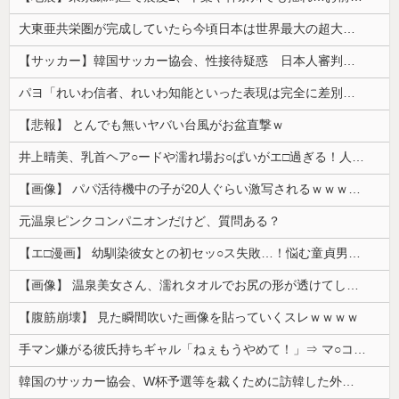
大東亜共栄圏が完成していたら今頃日本は世界最大の超大国だった事実
【サッカー】韓国サッカー協会、性接待疑惑 日本人審判も含まれると報道 「Jリーグの審判を統括する人物」
パヨ「れいわ信者、れいわ知能といった表現は完全に差別表現。メディアは放送禁止用語に指定するべき」
【悲報】 とんでも無いヤバい台風がお盆直撃ｗ
井上晴美、乳首ヘア○ードや濡れ場お○ぱいがエ□過ぎる！人生最後のラスト写真集、最高！！
【画像】 パパ活待機中の子が20人ぐらい激写されるｗｗｗｗｗｗｗｗｗｗｗ
元温泉ピンクコンパニオンだけど、質問ある？
【エ□漫画】 幼馴染彼女との初セッ○ス失敗…！悩む童貞男子にクラスメイトのギャルJKが優しく近づきオチ○ポよしよしされちゃう…！
【画像】 温泉美女さん、濡れタオルでお尻の形が透けてしまう
【腹筋崩壊】 見た瞬間吹いた画像を貼っていくスレｗｗｗｗ
手マン嫌がる彼氏持ちギャル「ねぇもうやめて！」⇒ マ○コは正直だった結果…
韓国のサッカー協会、W杯予選等を裁くために訪韓した外国人審判を「性接待」していた……大して強くもないチームが潤沢な予算を持ってりゃそうなるわな