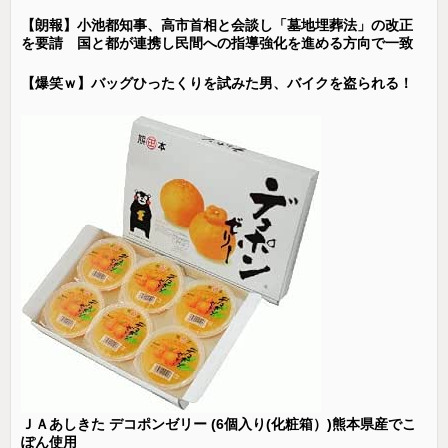
【朗報】小池都知事、高市首相と会談し「墓地埋葬法」の改正
を要請 国と都が連携し民間への指導強化を進める方向で一致
【爆笑ｗ】バッグひったくりを試みた男、バイクを盗られる！
ＪＡあしきた デコポンゼリー (6個入り(化粧箱）)熊本県産でこ
ぽん使用