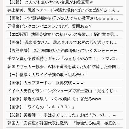
【悲報】 とんでも無いヤバい台風がお盆直撃ｗ
井上晴美、乳首ヘア○ードや濡れ場お○ぱいがエ□過ぎる！人生最後のラスト写真集、最高！！
【画像】 パパ活待機中の子が20人ぐらい激写されるｗｗｗｗｗｗｗｗｗｗｗ
元温泉ピンクコンパニオンだけど、質問ある？
【エ□漫画】 幼馴染彼女との初セッ○ス失敗…！悩む童貞男子にクラスメイトのギャルJKが優しく近づきオチ○ポよしよしされちゃう…！
【画像】 温泉美女さん、濡れタオルでお尻の形が透けてしまう
【腹筋崩壊】 見た瞬間吹いた画像を貼っていくスレｗｗｗｗ
手マン嫌がる彼氏持ちギャル「ねぇもうやめて！」⇒ マ○コは正直だった結果…
韓国のサッカー協会、W杯予選等を裁くために訪韓した外国人審判を「性接待」していた……大して強くもないチームが潤沢な予算を持ってりゃそうなるわな
【ｗ】物凄くカワイイ子猫の取っ組み合い！
【画像】カップヌードル、限界突破ｗｗｗ
ドイツ人男性がランニングシューズで富士登山 「足をくじいて動けない」
【画像】最近の高級ミニバンの顔キモすぎだろwww
【画像】「ワイらのゴマキ（３９）」
【悲報】美容師「…手は尽くしました」おば「ｱｯ…ｯｽ…」→
韓国人「安貞桓が韓国代表に激怒！『惨憺たる結果、徹底的な刷新が必要だ』と監督や協会を痛烈批判」