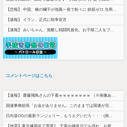
【悲報】 中国、橋の欄干が強風一発で粉々に 鉄筋ゼロ 当局「接着剤でくっつけただけ」「正常で、品質問題はない」
【速報】 イラン、正式に戦争宣言
【速報】 みいちゃん、覚醒し戦闘民族化。お子様二人をフルボッコにしてしまう
コメントページはこちら
【速報】 齋藤飛鳥さんの下着ｗｗｗｗｗｗｗｗ （※画像あり）
国連事務総長「お金がありません。このままでは国連が完全崩壊します。助けて下さい」
日向坂OGの最新ランジェリー、もうエグいだろ・・・(画像どーん)
【地震】東京練馬区で震度2、千葉や神奈川でも揺れ…お前ら気付いた？