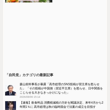
「自民党」カテゴリの最新記事
森山前幹事長が暴露「高市総理のSNS投稿が習主席を怒らせ
た」 「その投稿が中国側（習近平主席）を怒らせ、日中関係を
こじらせる大きなきっかけになった」
2026/08/06 15:14
【速報】飲食料品 消費税減税の方針を閣議決定、来年4月から2
年間1％に 高市総理は秋の臨時国会で法案の成立を目指す