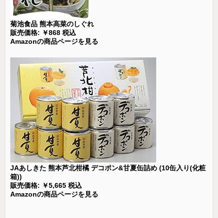
菊池食品 熊本高菜のしぐれ
販売価格: ￥868 税込
Amazonの商品ページを見る
JAあしきた 熊本芦北柑橘 デコポン&甘夏缶詰め (10缶入り(化粧
箱))
販売価格: ￥5,665 税込
Amazonの商品ページを見る