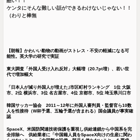
酷い！！
ケンタにそんな難しい話ができるわけないじゃない！！
（わりと棒無
【朗報】かわいい動物の動画がストレス・不安の軽減になる可
能性。英大学の研究で実証
東大調査「外国人受け入れ反対」大幅増（20.7pt増）、若い世
代で増加幅大
「日本人が減り外国人が増えた｣市区町村ランキング 1位 大阪
市、2位 横浜市、3位 名古屋市、4位 京都市、5位 埼玉県川口市
韓国サッカー協会 2011～12年に外国人審判員・監督官ら10数
人を性接待（W杯予選、五輪予選が含まれる）国会議員が事実確
認
SpaceX、米国防関連技術保護を重視し供給連鎖から中国系を完
全排除へ 供給業者に「中国籍人員をSpaceX向けの生産に関わ