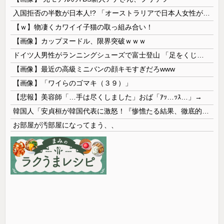
入国拒否の半数が日本人!? 「オーストラリアで日本人女性が売春」
【ｗ】物凄くカワイイ子猫の取っ組み合い！
【画像】カップヌードル、限界突破ｗｗｗ
ドイツ人男性がランニングシューズで富士登山 「足をくじいて動けない」
【画像】最近の高級ミニバンの顔キモすぎだろwww
【画像】「ワイらのゴマキ（３９）」
【悲報】美容師「…手は尽くしました」おば「ｱｯ…ｯｽ…」→
韓国人「安貞桓が韓国代表に激怒！『惨憺たる結果、徹底的な刷新が必要だ』と監督や協会を痛烈批判」
お部屋が汚部屋になってまう、、