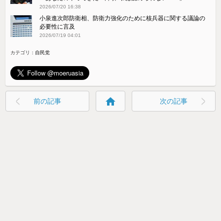
2026/07/20 16:38
小泉進次郎防衛相、防衛力強化のために核兵器に関する議論の
必要性に言及
2026/07/19 04:01
カテゴリ：
自民党
home
前の記事
次の記事