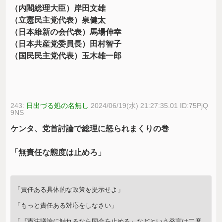
（内閣総理大臣）岸田文雄
（立憲民主党代表）泉健太
（日本維新の会代表）馬場伸幸
（日本共産党委員長）田村智子
（国民民主党代表）玉木雄一郎
243:
日出づる処の名無し
2024/06/19(水) 21:27:35.01 ID:75PjQ
9NS
ケンタ、党首討論で総理に怒られまくりの巻
「無責任な態度は止めろ」
「責任ある具体的な政策を提示せよ」
「もっと責任ある対応をしなさい」
「『憲法議論に触れるなら国会を止める』などという発言は二度