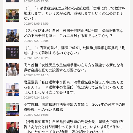
2026/08/05 17:50
（ ´_ゝ`）消費税減税に反対の石破前総理「実現に向けて検討を
加速します、というのが公約。減税しますというのは公約じゃ
ない！」
2026/08/05 14:59
【スパイ防止法】自民、外国干渉防止法に刑罰 偽情報拡散な
どの不当干渉を防止 これに反対する政党はどこかな？
2026/07/27 22:05
（ ´_ゝ`）石破前首相、講演で成立した国旗損壊罪を猛批判「刑
罰によって強制するものではない」
2026/07/27 18:25
高市首相「女性天皇や皇位継承権の在り方を議論する新たな有
識者会議を直ちに設置する必要はない」
2026/07/27 14:15
岩屋議員「私は選挙中１回も、消費税減税を訴えた事はありま
っせん！」 ※選挙中の岩屋氏「私は決して反高市じゃありま
せん！しっかり支えて参ります」
2026/07/24 22:40
高市首相、国旗損壊罪法案提出の背景に 「2009年の民主党の国
旗軽視」への強い危機感
2026/07/23 16:08
【沖縄県知事選】自民党沖縄県連の島袋会長、県議会で宣戦布
告「あなたとは8年間やって参りました、いよいよ9月の戦い」
「あなたのやってきた8年間、私は認められない！！」