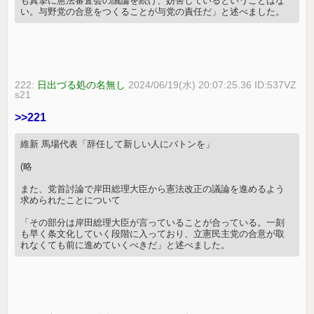
も真摯に憲法審査会の議論を続け、妨害しているということはな
い。与野党の合意をつくることが与党の責任だ」と述べました。
222:
日出づる処の名無し
2024/06/19(水) 20:07:25.36 ID:537VZ
s21
>>221
維新 馬場代表「辞任して新しい人にバトンを」
(略
また、党首討論で岸田総理大臣から憲法改正の議論を進めるよう
求められたことについて
「その部分は岸田総理大臣が言っていることが合っている。一刻
も早く条文化していく段階に入っており、立憲民主党の合意が取
れなくても前に進めていくべきだ」と述べました。