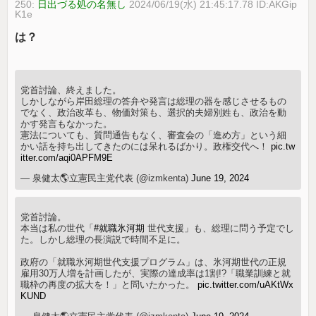
250:
日出づる処の名無し
2024/06/19(水) 21:45:17.78 ID:AKGip
K1e
は？
党首討論、終えました。
しかしながら岸田総理の答弁や発言は総理の器を感じさせるもの
でなく、政治改革も、物価対策も、選択的夫婦別姓も、政治を動
かす発言もなかった。
憲法についても、質問通告もなく、審査会の「進め方」という細
かい話を持ち出してきたのには呆れるばかり。政権交代へ！
pic.tw
itter.com/aqi0APFM9E
— 泉健太🌎立憲民主党代表 (@izmkenta)
June 19, 2024
党首討論。
本当は私の世代「
#就職氷河期
世代支援」も、総理に問う予定でし
た。しかし総理の長演説で時間不足に。
政府の「就職氷河期世代支援プログラム」は、氷河期世代の正規
雇用30万人増を計画したが、実際の達成率は1割!?「職業訓練と就
職枠の再度の拡大を！」と問いたかった。
pic.twitter.com/uAKtWx
KUND