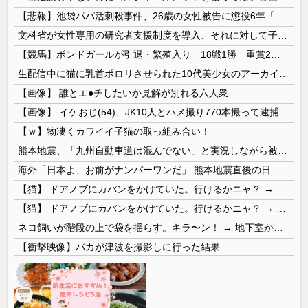
【悲報】池袋パパ活刺殺事件、26歳の女性被告に懲役6年「司法の女割」批判が紛糾 → ﾈｯﾄ「ジャンポケ斎藤の罪より軽くて草」ｗｗｗｗｗｗｗｗｗｗ...
文科省が女性専用の研究者支援制度を導入、それに対して子育て負担に苦しむ若手男性研究者は……
【競馬】ボンドガールが引退・繁殖入り 18戦1勝 重賞2着7回
生配信中に猫に乳首ポロリさせられた10代美少女のアーカイブ、500万再生越えｗｗｗ
【画像】 誰とエ●チしたいか見解が別れる六人衆
【画像】 イケおじ(54)、JK10人とハメ撮り770本撮って逮捕ｗｗｗｗｗｗｗ
【ｗ】物凄くカワイイ子猫の取っ組み合い！
熊本地震、「九州自動車道は混んでない」と実況しながら被災地へ向かう有名アナなどに批判殺到 全国紙記者「最新の状況をいち早く伝えることは報道機関としての責務」「情報を取り上げることには大きな意義がある」
海外「日本よ、お前がナンバーワンだ」 熊本地震直後の日本の対応のスピードに世界が衝撃
【猫】 ドアノブにカバンをかけていた。行けるかニャ？ → 猫はこうなります…
【猫】 ドアノブにカバンをかけていた。行けるかニャ？ → 猫はこうなります…
ネコ飼いが階段の上で袋を揺らす。キラ〜ン！ → 地下室からヤツが現れる…
【衝撃映像】バカが津波を撮影しに行った結果…