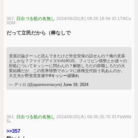
357:
日出づる処の名無し
2024/06/20(木) 08:25:18.56 ID:1TRCx
X5M
だって立民だから（棒なしで
党首討論ざーっと読んできたけど外交安保の話せんの？俺の見落
としかな？ファイブアイズやAUKUS、フィリピン情勢とか諸々の
対処についてキッシーに問わんの？解散しろだの辞職しろだの大
変結構だが、この世界情勢でホンマに政権交代狙う気あんのか。
大丈夫か野党党首連中
#キッシー頑張れ
— ディロ (@japanesenavyre)
June 19, 2024
361:
日出づる処の名無し
2024/06/20(木) 08:35:25.70 ID:FkWIfd
5L
>>357