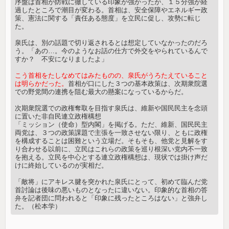
序盤は首相が防戦に徹している印象が強かったが、１５分強が経
過したところで潮目が変わる。首相は、安全保障やエネルギー政
策、憲法に関する「責任ある態度」を立民に促し、攻勢に転じ
た。
泉氏は、別の話題で切り返されるとは想定していなかったのだろ
う。「あの…。今のようなお話の仕方で外交をやられているんで
すか？ 不安になりましたよ」
こう首相をたしなめてはみたものの、泉氏がうろたえていること
は明らかだった。
首相が口にした３つの基本政策は、次期衆院選
での野党間の連携を阻む最大の懸案になっているからだ。
次期衆院選での政権奪取を目指す泉氏は、維新や国民民主を念頭
に置いた非自民連立政権構想
「ミッション（使命）型内閣」を掲げる。ただ、維新、国民民主
両党は、３つの政策課題で主張を一致させない限り、ともに政権
を構成することは困難という立場だ。そもそも、他党と見解をす
り合わせる以前に、立民はこれらの政策を巡り根深い党内不一致
を抱える。立民を中心とする連立政権構想は、現状では掛け声だ
けに終始しているのが実相だ。
「敵将」にアキレス腱を突かれた泉氏にとって、初めて臨んだ党
首討論は後味の悪いものとなったに違いない。印象的な首相の答
弁を記者団に問われると「印象に残ったところはない」と強弁し
た。（松本学）