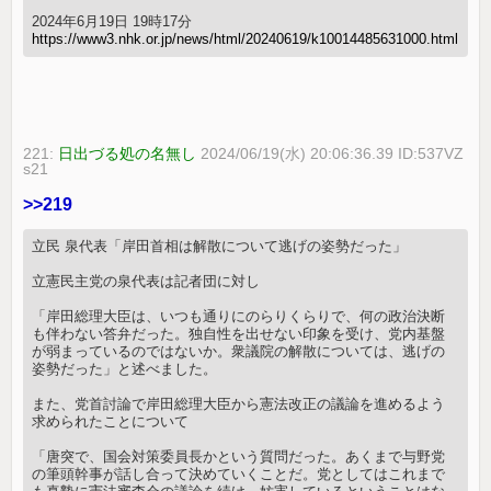
2024年6月19日 19時17分
https://www3.nhk.or.jp/news/html/20240619/k10014485631000.html
221:
日出づる処の名無し
2024/06/19(水) 20:06:36.39 ID:537VZ
s21
>>219
立民 泉代表「岸田首相は解散について逃げの姿勢だった」
立憲民主党の泉代表は記者団に対し
「岸田総理大臣は、いつも通りにのらりくらりで、何の政治決断
も伴わない答弁だった。独自性を出せない印象を受け、党内基盤
が弱まっているのではないか。衆議院の解散については、逃げの
姿勢だった」と述べました。
また、党首討論で岸田総理大臣から憲法改正の議論を進めるよう
求められたことについて
「唐突で、国会対策委員長かという質問だった。あくまで与野党
の筆頭幹事が話し合って決めていくことだ。党としてはこれまで