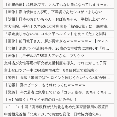
【朗報画像】現役JKママ、とんでもない事になってしまうｗｗｗｗｗｗｗｗ...
【画像】影山優佳さん(25)、下着姿であたシコが止まらない
【朗報】日本のおじいちゃん・おばあちゃん、半数以上がSNSを使いこなし...
京大病院、手術ミスで50代女性患者を「植物状態」に 脳腫瘍摘出手術で腫...
「暴走族じゃないのにコルク半ヘルメットを被ってた」と因縁つけて暴行 少...
【画像】前田敦子さん、脚が長すぎるｗｗｗｗｗｗｗ 【Pickup070...
【悲報】池袋パパ活刺殺事件、26歳の女性被告に懲役6年「司法の女割」批...
【画像】元モデルのTBS新人アナさん、プリケツ
文科省が女性専用の研究者支援制度を導入、それに対して子育て負担に苦しむ...
富士登山ツアー中に64歳男性死亡 8合目付近で意識失う
【警告】 医師「米国では”ヘロインと同じくらいヤバい薬”が日本では平気...
【悲報】 夏のピーク、もう終わってたｗｗｗｗｗ
【緊急】 今の若者に急増している『コレ』依存、めちゃくちゃ深刻な模様w...
【ｗ】物凄くカワイイ子猫の取っ組み合い！
（ ´_ゝ`）中国「高市政権が法制化を進めた国家情報局の設置日が7月3...
中曽根元首相「北東アジアで急激な変化 日韓協力強化を」