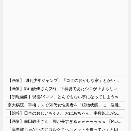
【画像】 週刊少年ジャンプ、「ロクのおかしな家」とかいう微妙な漫画を巻頭カラーにしたせいで100万部切る
【画像】影山優佳さん(25)、下着姿であたシコが止まらない
【朗報画像】現役JKママ、とんでもない事になってしまうｗｗｗｗｗｗｗｗｗｗｗｗ 【Pickup07091604】
京大病院、手術ミスで50代女性患者を「植物状態」に 脳腫瘍摘出手術で腫瘍の無い部位を摘出してしまう
【朗報】日本のおじいちゃん・おばあちゃん、半数以上がSNSを使いこなしていたｗｗｗｗｗ
【画像】前田敦子さん、脚が長すぎるｗｗｗｗｗｗｗ 【Pickup07091615】
「暴走族じゃないのにコルク半ヘルメットを被ってた」と因縁つけて暴行 少年らと父親(37)逮捕