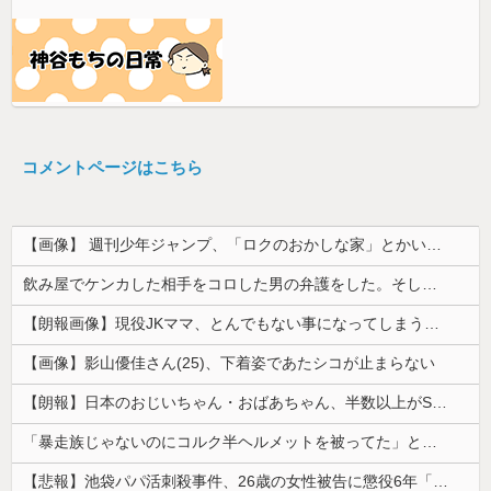
コメントページはこちら
【画像】 週刊少年ジャンプ、「ロクのおかしな家」とかいう微妙な漫画を巻頭カラーにしたせいで100万部切る
飲み屋でケンカした相手をコロした男の弁護をした。そして数年後、因果応報を思わせる出来事が…
【朗報画像】現役JKママ、とんでもない事になってしまうｗｗｗｗｗｗｗｗｗｗｗｗ 【Pickup07091604】
【画像】影山優佳さん(25)、下着姿であたシコが止まらない
【朗報】日本のおじいちゃん・おばあちゃん、半数以上がSNSを使いこなしていたｗｗｗｗｗ
「暴走族じゃないのにコルク半ヘルメットを被ってた」と因縁つけて暴行 少年らと父親(37)逮捕
【悲報】池袋パパ活刺殺事件、26歳の女性被告に懲役6年「司法の女割」批判が紛糾 → ﾈｯﾄ「ジャンポケ斎藤の罪より軽くて草」ｗｗｗｗｗｗｗｗｗｗ...