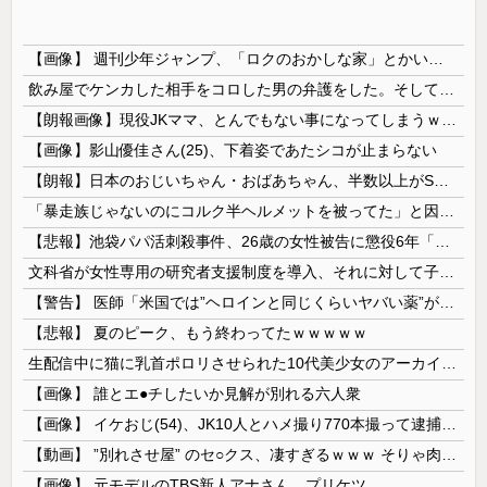
【画像】 週刊少年ジャンプ、「ロクのおかしな家」とかいう微妙な漫画を巻頭カラーにしたせいで100万部切る
飲み屋でケンカした相手をコロした男の弁護をした。そして数年後、因果応報を思わせる出来事が…
【朗報画像】現役JKママ、とんでもない事になってしまうｗｗｗｗｗｗｗｗｗｗｗｗ 【Pickup07091604】
【画像】影山優佳さん(25)、下着姿であたシコが止まらない
【朗報】日本のおじいちゃん・おばあちゃん、半数以上がSNSを使いこなしていたｗｗｗｗｗ
「暴走族じゃないのにコルク半ヘルメットを被ってた」と因縁つけて暴行 少年らと父親(37)逮捕
【悲報】池袋パパ活刺殺事件、26歳の女性被告に懲役6年「司法の女割」批判が紛糾 → ﾈｯﾄ「ジャンポケ斎藤の罪より軽くて草」ｗｗｗｗｗｗｗｗｗｗ...
文科省が女性専用の研究者支援制度を導入、それに対して子育て負担に苦しむ若手男性研究者は……
【警告】 医師「米国では”ヘロインと同じくらいヤバい薬”が日本では平気で処方されてる」
【悲報】 夏のピーク、もう終わってたｗｗｗｗｗ
生配信中に猫に乳首ポロリさせられた10代美少女のアーカイブ、500万再生越えｗｗｗ
【画像】 誰とエ●チしたいか見解が別れる六人衆
【画像】 イケおじ(54)、JK10人とハメ撮り770本撮って逮捕ｗｗｗｗｗｗｗ
【動画】 ”別れさせ屋” のセ○クス、凄すぎるｗｗｗ そりゃ肉便器に堕ちるわｗｗｗ
【画像】 元モデルのTBS新人アナさん、プリケツ