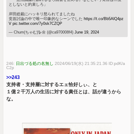
としないと約束しろ」
岸田総裁にハッキリ怒られてましたね
党首討論の中で唯一印象的なシーンでした
https://t.co/Bb5AlQ4pz
V
pic.twitter.com/7y0sk7CZQP
— Chum(ちゃむ)🪿🌼 (@ca970008f4)
June 19, 2024
246:
日出づる処の名無し
2024/06/19(水) 21:35:21.36 ID:pdK/a
C2p
>>243
支持者・支持層に対するエェ恰好しぃ、と
１億２千万人の生活に対する責任とは、話が違うから
な。