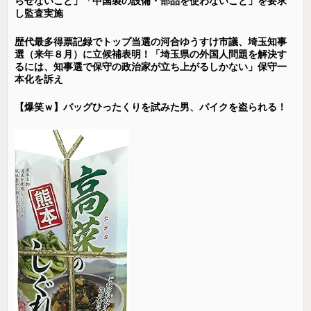
らせないこと」「中国製の設備・部品を使わないこと」を要求
し監査実施
歴代最多得票記録でトップ当選の河合ゆうすけ市議、埼玉知事
選（来年８月）に立候補表明！「埼玉県の外国人問題を解決す
るには、知事選で保守の政治家が立ち上がるしかない」保守一
本化を訴え
【爆笑ｗ】バッグひったくりを試みた男、バイクを盗られる！