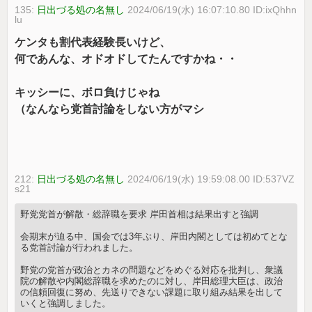
135:
日出づる処の名無し
2024/06/19(水) 16:07:10.80 ID:ixQhhn
lu
ケンタも割代表経験長いけど、
何であんな、オドオドしてたんですかね・・
キッシーに、ボロ負けじゃね
（なんなら党首討論をしない方がマシ
212:
日出づる処の名無し
2024/06/19(水) 19:59:08.00 ID:537VZ
s21
野党党首が解散・総辞職を要求 岸田首相は結果出すと強調
会期末が迫る中、国会では3年ぶり、岸田内閣としては初めてとな
る党首討論が行われました。
野党の党首が政治とカネの問題などをめぐる対応を批判し、衆議
院の解散や内閣総辞職を求めたのに対し、岸田総理大臣は、政治
の信頼回復に努め、先送りできない課題に取り組み結果を出して
いくと強調しました。