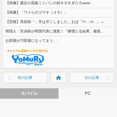
【画像】最近の高級ミニバンの顔キモすぎだろwww
【画像】「ワイらのゴマキ（３９）」
【悲報】美容師「…手は尽くしました」おば「ｱｯ…ｯｽ…」→
韓国人「安貞桓が韓国代表に激怒！『惨憺たる結果、徹底的な刷新が必要だ』と監督や協会を痛烈批判」
お部屋が汚部屋になってまう、、
home
前の記事
次の記事
モバイル
PC