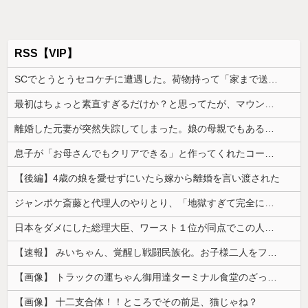
RSS【VIP】
SCでとうとうセコケチに遭遇した。荷物持って「家まで送ってくれない」って言ってきて...
最初はちょっと素直すぎるだけか？と思ってたが、マウンティング癖が凄まじいと分かって切った友人がいた
離婚した元妻が突然失踪してしまった。娘の母親でもある相手だから放っておけず連絡を探すことに…
息子が「お母さんでもクリアできる」と作ってくれたコース。ゴールまで進むと心温まる仕掛けが待っていて…
【後編】4歳の娘を愛せずにいたら嫁から離婚を言い渡された
ジャンポケ斎藤と代理人のやりとり、「地獄すぎて完全にコントになってる……」と衝撃を受ける人が続出中
日本をダメにした総理大臣、ワースト１位が同点でこの人ｗｗｗｗｗｗ
【速報】 みいちゃん、覚醒し戦闘民族化。お子様二人をフルボッコにしてしまう
【画像】 トラックの運ちゃん御用達ターミナル食堂のざっかけないオムライスｗｗｗｗｗｗｗｗｗｗ
【画像】 十二支合体！！ところでその前足、猫じゃね？