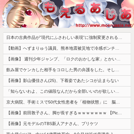
日本の古典作品が”現代にふさわしい表現”に強制変更される事態が進行中、今の価値観に照らせば……
【動画】へずまりゅう議員、熊本地震被災地で冷感ポンチョ配布 → 被災民の衝撃の反応がコチラ → ｗｗｗｗｗｗｗｗｗｗｗｗｗｗｗｗ
【画像】 週刊少年ジャンプ、「ロクのおかしな家」とかいう微妙な漫画を巻頭カラーにしたせいで100万部切る
飲み屋でケンカした相手をコロした男の弁護をした。そして数年後、因果応報を思わせる出来事が…
【画像】影山優佳さん(25)、下着姿であたシコが止まらない
「知らないわよ、この値段なんだから全部いいのが欲しいの」イチゴ売り場で言い返された話
京大病院、手術ミスで50代女性患者を「植物状態」に 脳腫瘍摘出手術で腫瘍の無い部位を摘出してしまう
【画像】前田敦子さん、脚が長すぎるｗｗｗｗｗｗｗ 【Pickup07091615】
【画像】元モデルのTBS新人アナさん、プリケツ