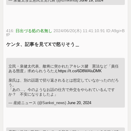
— 泉健太🌎立憲民主党代表 (@izmkenta)
June 19, 2024
416:
日出づる処の名無し
2024/06/20(木) 11:41:10.91 ID:A9gi+B
fP
ケンタ、記事を見てXで怒りそう＿
立民・泉健太代表、敵将に突かれたアキレス腱 憲法など「責任
ある態度」求められうろたえ
https://t.co/6D8WAluDMK
泉氏は、別の話題で切り返されるとは想定していなかったのだろ
う。
「あの…。今のようなお話の仕方で外交をやられているんです
か？ 不安になりましたよ」
— 産経ニュース (@Sankei_news)
June 20, 2024