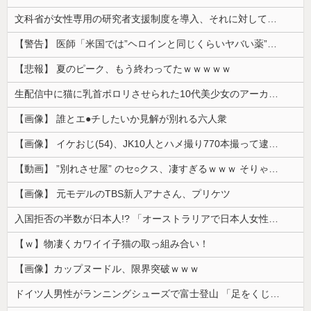
文科省が女性専用の研究者支援制度を導入、それに対して子育て負担に苦しむ若手男性研究者は……
【警告】 医師「米国では”ヘロインと同じくらいヤバい薬”が日本では平気で処方されてる」
【悲報】 夏のピーク、もう終わってたｗｗｗｗｗ
生配信中に猫に乳首ポロリさせられた10代美少女のアーカイブ、500万再生越えｗｗｗ
【画像】 誰とエ●チしたいか見解が別れる六人衆
【画像】 イケおじ(54)、JK10人とハメ撮り770本撮って逮捕ｗｗｗｗｗｗｗ
【動画】 ”別れさせ屋” のセ○クス、凄すぎるｗｗｗ そりゃ肉便器に堕ちるわｗｗｗ
【画像】 元モデルのTBS新人アナさん、プリケツ
入国拒否の半数が日本人!? 「オーストラリアで日本人女性が売春」
【ｗ】物凄くカワイイ子猫の取っ組み合い！
【画像】カップヌードル、限界突破ｗｗｗ
ドイツ人男性がランニングシューズで富士登山 「足をくじいて動けない」