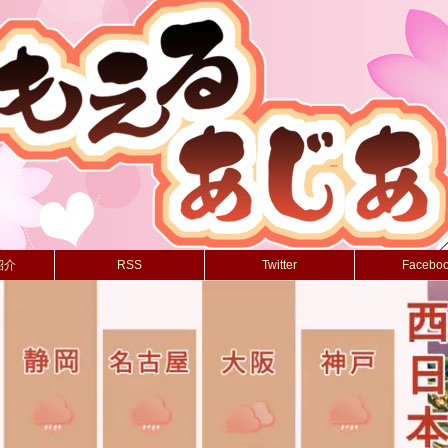
紹介
RSS
Twitter
Facebo