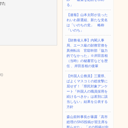
けた
る」
【速報】山本太郎が去った
れいわ新選組、新たな党名
は「いのちの党」 略称
「いのち」
【財務省人事】内閣人事
局、エース級の財務官僚を
異例転出 官邸幹部「協力
的でなかった」※岸田首相
（当時）の秘書官などを歴
任 、岸田首相の後輩
W0
【外国人公務員】三重県、
ぱよくマスコミの総攻撃に
屈せず！「県民対象アンケ
ート『外国人の職員採用を
続けるべきか』は差別に該
当しない」結果を公表する
方針
森山前幹事長が暴露「高市
総理のSNS投稿が習主席を
怒らせた」 「その投稿が中