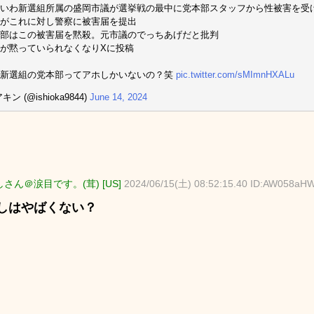
いわ新選組所属の盛岡市議が選挙戦の最中に党本部スタッフから性被害を受
がこれに対し警察に被害届を提出
部はこの被害届を黙殺。元市議のでっちあげだと批判
が黙っていられなくなりXに投稿
わ新選組の党本部ってアホしかいないの？笑
pic.twitter.com/sMImnHXALu
キン (@ishioka9844)
June 14, 2024
さん＠涙目です。(茸) [US]
2024/06/15(土) 08:52:15.40 ID:AW058aH
しはやばくない？