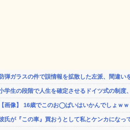
防弾ガラスの件で誤情報を拡散した左派、間違いを
小学生の段階で人生を確定させるドイツ式の制度、
【画像】 16歳でこのお◯ぱいはいかんでしょｗ
彼氏が『この車』買おうとして私とケンカになっ