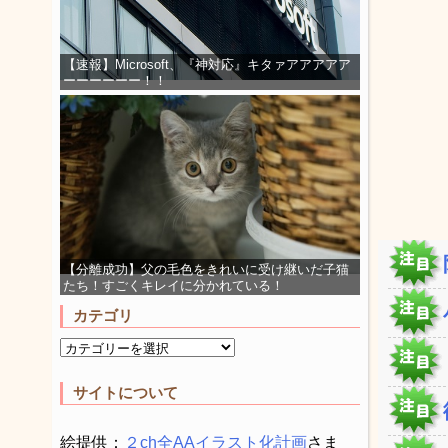
【速報】Microsoft、『神対応』キタァアアアアア
ーーーーーー！！
【分離成功】父の毛色をきれいに受け継いだ子猫
たち！すごくキレイに分かれている！
カテゴリ
サイトについて
絵提供：
２ch全AAイラスト化計画
さま