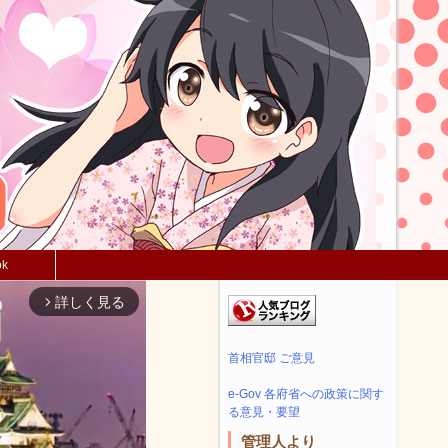
ok
詳しく見る
arrow_forward_ios
首相官邸 ご意見
e-Gov 各府省への政策に関す
る意見・要望
管理人より