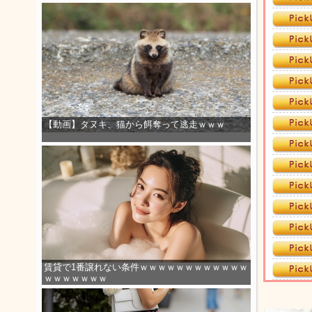
【動画】タヌキ、猫から餌奪って逃走ｗｗｗ
賃貸で1番譲れない条件ｗｗｗｗｗｗｗｗｗｗｗｗ
ｗｗｗｗｗｗｗ