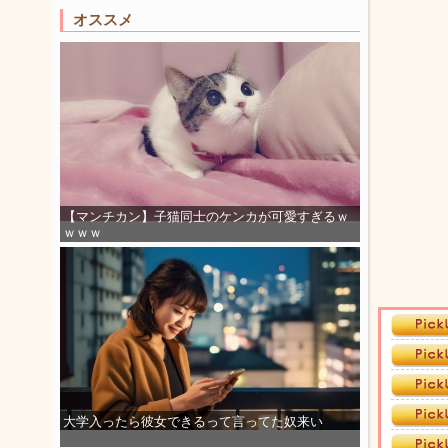
オススメ
【マンチカン】子猫同士のケンカが可愛すぎるｗ
ｗｗｗ
大学入ったら彼女できるって言ってた奴来い