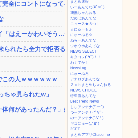
まとめ速報
完全にコントになってる…...
いーあんてな(#ﾟｗﾟ)
我無ちゃんねる
な
だめぽあんてな
ニュース★３つ！
☆にゅーもふ
「はえーかわいそう…会...
にゅーぷる☆
ねらーあんてな
ウホウホあんてな
られたら全力で拒否るｗ...
NEWS SELECT
キタコレ(ﾟ∀ﾟ)！！
わくてか！
NewsLog
にゅーぷろ
でこの人ｗｗｗｗｗｗ
アナログあんてな
２ｃｈまとめちゃんねる
NEWS CHOICE
っちゃ見られたw」
特亜流あんてな
Best Trend News
しぃアンテナ(*ﾟーﾟ)
体何があったんだ？」嫁「...
つーアンテナ(*ﾟ∀ﾟ)
のーアンテナ(ﾟAﾟ* )
ギコにゅー(,,ﾟДﾟ)
2GET
まとめアプリChaconne