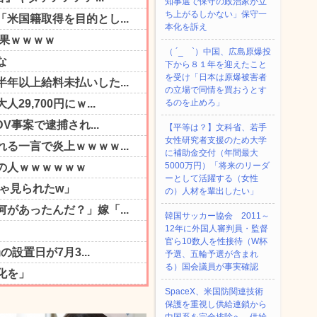
知事選で保守の政治家が立
ち上がるしかない」保守一
本化を訴え
（ ´_ゝ`）中国、広島原爆投
下から８１年を迎えたこと
を受け「日本は原爆被害者
の立場で同情を買おうとす
るのを止めろ」
【平等は？】文科省、若手
女性研究者支援のため大学
に補助金交付（年間最大
5000万円）「将来のリーダ
ーとして活躍する（女性
の）人材を輩出したい」
韓国サッカー協会 2011～
12年に外国人審判員・監督
官ら10数人を性接待（W杯
予選、五輪予選が含まれ
る）国会議員が事実確認
SpaceX、米国防関連技術
保護を重視し供給連鎖から