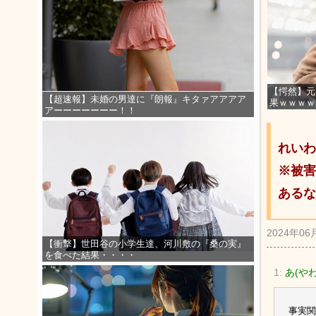
【愕然】元
【超速報】未婚の男達に『朗報』キタァアアアア
果ｗｗｗｗ
アーーーーーーー！！
れいわ
※被害
あるな
2024年06
【衝撃】世田谷の小学生達、河川敷の『桑の実』
を食べた結果・・・・
1:
あ(やわ
事実関