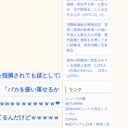
国側（習近平主席）を怒ら
せ、日中関係をこじらせる
大きなきっかけになった」
消費税減税を閣議決定、背
景に首相の財務省への強い
不信と人事介入の示唆 歴
代政権に増税を主導してき
た財務省、高市内閣に完全
敗北
海外の刑務所に収監されて
いる韓国人急増、1,325人
（詐偽が4分の1） 日本に
指摘されても頑として認め...
は254人
「バカを振い落せるから合...
リンク
ニュースの森
ｗｗwｗｗｗｗｗｗｗｗ❤
保守JAPAN
Zattoyomiニュース見出しリ
ーダー
てるんだけどｗｗｗｗｗｗ
2chnavi
特定アジアと日本／情強！良