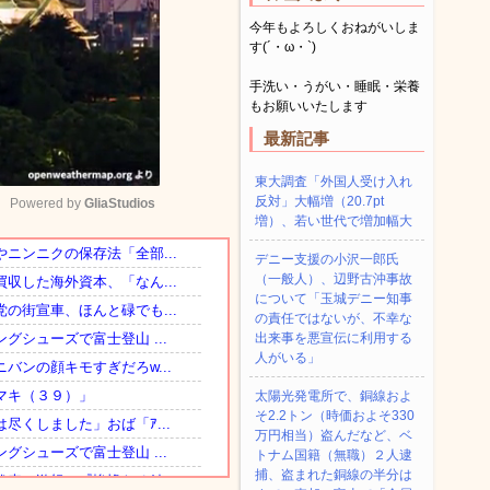
今年もよろしくおねがいしま
す(´・ω・`)
手洗い・うがい・睡眠・栄養
もお願いいたします
最新記事
東大調査「外国人受け入れ
反対」大幅増（20.7pt
Powered by 
GliaStudios
増）、若い世代で増加幅大
デニー支援の小沢一郎氏
Mute
（一般人）、辺野古沖事故
について「玉城デニー知事
の責任ではないが、不幸な
出来事を悪宣伝に利用する
人がいる」
太陽光発電所で、銅線およ
そ2.2トン（時価およそ330
万円相当）盗んだなど、ベ
トナム国籍（無職）２人逮
捕、盗まれた銅線の半分は