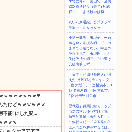
すでに売却 富山で「金属
盗対策法違反（去年9月施
行）」による検挙は初
れいわ新選組、公式グッズ
半額セールｗｗｗｗ
小沢一郎氏、玉城デニー知
事を全力応援表明 「この
ままでは勝てない」中道の
態度を批判 玉城氏「小沢
氏は政治の師匠」※中道は
支援表明せず
「日本人が減り外国人が増
えた｣市区町村ランキング
1位 大阪市、2位 横浜市、3
位 名古屋市、4位 京都市、
5位 埼玉県川口市
歴代最多得票記録でトップ
当選の河合ゆうすけ市議、
埼玉知事選（来年８月）に
立候補表明！「埼玉県の外
国人問題を解決するには、