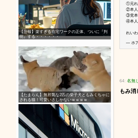
①元れ
②本人
③党本
④本人
【悲報】楽すぎる在宅ワークの正体、ついに『判
れい
明』する・・・・・・
— ホア
64:
名無し
もみ消
【たまらん】無邪気な2匹の柴子犬ともみくちゃに
される猫！可愛いさしかないｗｗｗｗ