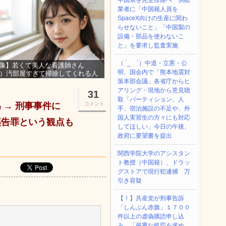
中国系を完全排除へ 供給
業者に「中国籍人員を
SpaceX向けの生産に関わ
らせないこと」「中国製の
設備・部品を使わないこ
と」を要求し監査実施
（ ´_ゝ`）中道・立憲・公
像】若くて美人な看護師さん
明、国会内で「熊本地震対
3）汚部屋すぎて掃除してくれる人
集ｗｗｗ
策本部会議」各省庁からヒ
アリング・現地から意見聴
31
取「パーティション、人
 → 刑事事件に
コメント
手、宿泊施設の不足や、外
国人実習生の方々にも対応
誣告罪という観点も
してほしい」今日の午後、
政府に要望書を提出
関西学院大学のアシスタン
ト教授（中国籍）、ドラッ
グストアで現行犯逮捕 万
引き容疑
【！】共産党が刑事告訴
「しんぶん赤旗」１７００
件以上の虚偽購読申し込
み 「厳重な処罰を求め