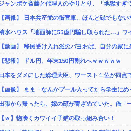
ジャンポケ斎藤と代理人のやりとり、「地獄すぎて
【画像】 日本共産党の街宣車、ほんと碌でもない
積水ハウス「地面師に55億円騙し取られた…」ワイ
【動画】 移民受け入れ派のパヨおば、自分の家に来
【悲報】 ドル円、年末150円割れへｗｗｗｗｗ
日本をダメにした総理大臣、ワースト１位が同点
【画像】 まま「なんかプール入ってたら学生にめ
出張から帰ったら、嫁の顔が青ざめていた。俺「一
【ｗ】物凄くカワイイ子猫の取っ組み合い！