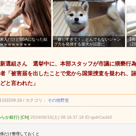
美人だけどBBAになった結
「嬉しすぎて！」とんでもないジャン
【画
ｗｗｗｗｗｗｗｗ
プ力を発揮する柴犬が話題に
（2
を募
新選組さん 選挙中に、本部スタッフが市議に猥褻行為
者「被害届を出したことで党から国策捜査を疑われ、
どと言われた」
月15日09:16 / カテゴリ：
その他野党
らか銀行) [CN]
2024/06/15(土) 08:16:37.18 ID:spdrCw1k0
係だけ整理しておくと