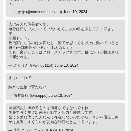
ぇ。
— にせせ (@naminamiburokku)
June 10, 2024
人はみんな偽善者です。
自分は正しい人ぶっていたいから、人の粗を探してぶっ叩きま
す。
今回もそう。
政治家になるのは大変だし、国民が思ってる以上に働いていると
思う(一部例外がいるかもしれないが)
でも、良いところはクローズアップされず、粗ばかりが報道され
て叩かれる。…
— ぶりりん (@windy1114)
June 10, 2024
まさにこれで
純水で生物は育たない
— 筒井隆行 (@tsuppo)
June 10, 2024
国会議員に求めるものは清廉さではないですね。
国を力強く推進出来る行動力と胆力と愛国心です。
全てを兼ね備えた人なんて存在しないのだから、何かを優先し何
かは見過ごすぐらいが妥当な判断だと思っています。
— 小野こうた (@kojrh)
June 10, 2024