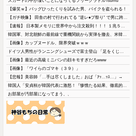
スカートの中が凄いことになってるフリーグラドルTsumu
【爆笑ｗ】バッグひったくりを試みた男、バイクを盗られる！
【ガチ映像】 田舎の村で行われてる ”逆レ●プ祭り” で男に跨って無理矢理チ●コを挿入する女の動画がエ□すぎる…
【速報】 日本製メモリに世界中から注文殺到！！！ １兆５０００億円で工場増築へ
韓国軍、対北朝鮮の最前線で重機関銃から実弾を撤去、米韓合同演習では米軍の無人機を「北朝鮮の侵入だ！」と迎撃一歩手前まで……ゆるんでるなぁ
【画像】カップヌードル、限界突破ｗｗｗ
ドイツ人男性がランニングシューズで富士登山 「足をくじいて動けない」
【画像】最近の高級ミニバンの顔キモすぎだろwww
【画像】「ワイらのゴマキ（３９）」
【悲報】美容師「…手は尽くしました」おば「ｱｯ…ｯｽ…」→
韓国人「安貞桓が韓国代表に激怒！『惨憺たる結果、徹底的な刷新が必要だ』と監督や協会を痛烈批判」
お部屋が汚部屋になってまう、、