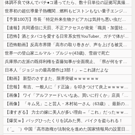
体調不良で休んでパチ●コ通ってたら、数十日単位の証拠写真撮られて会社ク...
世界初の超伝導量子熱機関…燃料もピストンもない量子エンジンが回った！
【予算100万】市長「特定外来生物クビアカは気持ち悪い虫だしそんな需要...
【速報】共同通信に天罰、不正アクセスが発覚「職員・加盟社・取引先などの...
【恐怖】酒とタバコを愛する日常系女性YouTuber、ガチで体が終わる...
【恐怖動画】反高市界隈「高市の取り巻きが、声を上げる被災地のおばちゃん...
世界一の登山家ニルマル・プルジャ(43歳)、雪崩で死亡
兵庫県の左派の既得利権を斎藤知事が全面廃止、「県が何をするねん？」と存...
日本人「ジョジョの最高傑作は3部！」←これ謎だよな
【動画】 新型のさすまた、限界突破ｗｗｗｗｗｗ
【悲報】 有吉、一般人に「ド正論」を叩きつけて炎上ｗｗｗｗｗｗｗｗ
【画像】 ワイ「アルファードいいなあ。買いに行くか」店員「ほいっ見積も...
【画像】 「キム兄」こと芸人・木村祐一さん（63歳）、最新の松本人志さ...
【凄すぎる】 力士の嫁に美人が多い理由→「これ」だったｗｗｗｗｗｗｗ
【爆笑ｗ】バッグひったくりを試みた男、バイクを盗られる！
（ ´_ゝ`）中国「高市政権が法制化を進めた国家情報局の設置日が7月3...