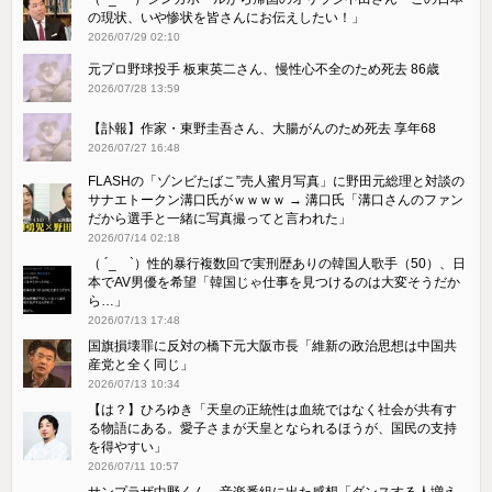
の現状、いや惨状を皆さんにお伝えしたい！」
2026/07/29 02:10
元プロ野球投手 板東英二さん、慢性心不全のため死去 86歳
2026/07/28 13:59
【訃報】作家・東野圭吾さん、大腸がんのため死去 享年68
2026/07/27 16:48
FLASHの「ゾンビたばこ”売人蜜月写真」に野田元総理と対談の
サナエトークン溝口氏がｗｗｗｗ → 溝口氏「溝口さんのファン
だから選手と一緒に写真撮ってと言われた」
2026/07/14 02:18
（ ´_ゝ`）性的暴行複数回で実刑歴ありの韓国人歌手（50）、日
本でAV男優を希望「韓国じゃ仕事を見つけるのは大変そうだか
ら…」
2026/07/13 17:48
国旗損壊罪に反対の橋下元大阪市長「維新の政治思想は中国共
産党と全く同じ」
2026/07/13 10:34
【は？】ひろゆき「天皇の正統性は血統ではなく社会が共有す
る物語にある。愛子さまが天皇となられるほうが、国民の支持
を得やすい」
2026/07/11 10:57
サンプラザ中野くん、音楽番組に出た感想「ダンスする人増え