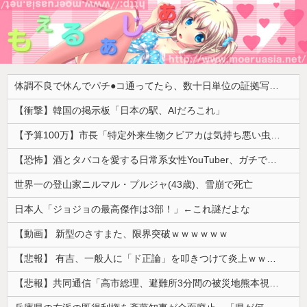
体調不良で休んでパチ●コ通ってたら、数十日単位の証拠写真撮られて会社クビになった
【衝撃】韓国の掲示板「日本の駅、AIだろこれ」
【予算100万】市長「特定外来生物クビアカは気持ち悪い虫だしそんな需要ないと思う」1匹300円相当の報奨金→初日に42万取られ焦り
【恐怖】酒とタバコを愛する日常系女性YouTuber、ガチで体が終わる・・・
世界一の登山家ニルマル・プルジャ(43歳)、雪崩で死亡
日本人「ジョジョの最高傑作は3部！」←これ謎だよな
【動画】 新型のさすまた、限界突破ｗｗｗｗｗｗ
【悲報】 有吉、一般人に「ド正論」を叩きつけて炎上ｗｗｗｗｗｗｗｗ
【悲報】共同通信「高市総理、避難所3分間の被災地熊本視察動画に批判！」 → 内閣報道官「避難所視察は51分間！大変な状況の中で、1時間近く受け入れていただき、感謝！」