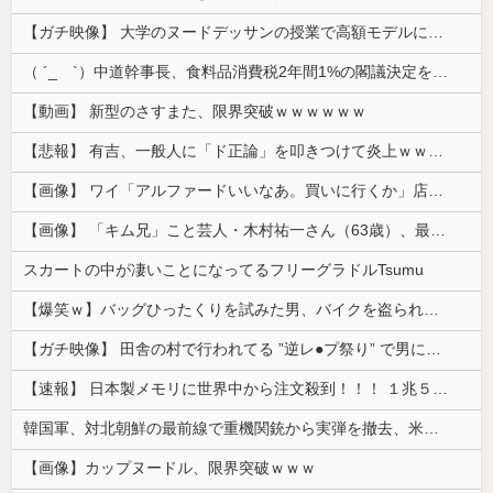
【ガチ映像】 大学のヌードデッサンの授業で高額モデルに依頼したら○○○が凄すぎた動画、お前らの想像の20倍は凄い
（ ´_ゝ`）中道幹事長、食料品消費税2年間1%の閣議決定を批判 → 記者「中道改革連合は食料品消費税ゼロを公約に掲げていたが？」→ 階猛氏「
【動画】 新型のさすまた、限界突破ｗｗｗｗｗｗ
【悲報】 有吉、一般人に「ド正論」を叩きつけて炎上ｗｗｗｗｗｗｗｗ
【画像】 ワイ「アルファードいいなあ。買いに行くか」店員「ほいっ見積もりな！」ワイ「金額おかしくね？」←お前らもそう思うよな？？？？？
【画像】 「キム兄」こと芸人・木村祐一さん（63歳）、最新の松本人志さんとのツーショットが完全に別人だとネット騒然！ 「マジで誰かわからん」...
スカートの中が凄いことになってるフリーグラドルTsumu
【爆笑ｗ】バッグひったくりを試みた男、バイクを盗られる！
【ガチ映像】 田舎の村で行われてる ”逆レ●プ祭り” で男に跨って無理矢理チ●コを挿入する女の動画がエ□すぎる…
【速報】 日本製メモリに世界中から注文殺到！！！ １兆５０００億円で工場増築へ
韓国軍、対北朝鮮の最前線で重機関銃から実弾を撤去、米韓合同演習では米軍の無人機を「北朝鮮の侵入だ！」と迎撃一歩手前まで……ゆるんでるなぁ
【画像】カップヌードル、限界突破ｗｗｗ