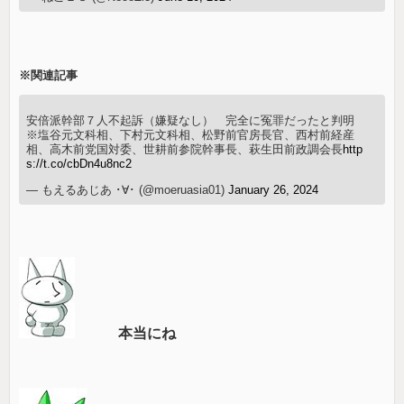
※関連記事
安倍派幹部７人不起訴（嫌疑なし） 完全に冤罪だったと判明
※塩谷元文科相、下村元文科相、松野前官房長官、西村前経産
相、高木前党国対委、世耕前参院幹事長、萩生田前政調会長
http
s://t.co/cbDn4u8nc2
— もえるあじあ ･∀･ (@moeruasia01)
January 26, 2024
本当にね