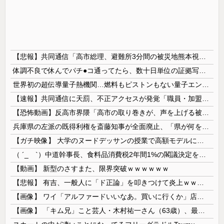
【悲報】共同通信「高市総理、避難所3分間の被災地熊本視察動画に批判！」 → 内閣報道官「避難所視察は51分間！大変な状況の中で、1時間近く受け入...
体調不良で休んでパチ●コ通ってたら、数十日単位の証拠写真撮られて会社クビになった
世界初の超伝導量子熱機関…燃料もピストンもない量子エンジンが回った！
【速報】共同通信に天罰、不正アクセスが発覚「職員・加盟社・取引先などの情報6000件が漏えいした可能性」
【恐怖動画】反高市界隈「高市の取り巻きが、声を上げる被災地のおばちゃんに詰め寄ってるぅ！」→よく聞くと何やらヤバいことを言っていると話題に…
兵庫県の左派の既得利権を斎藤知事が全面廃止、「県が何をするねん？」と存在意義そのものが不明で……
【ガチ映像】 大学のヌードデッサンの授業で高額モデルに依頼したら○○○が凄すぎた動画、お前らの想像の20倍は凄い
（ ´_ゝ`）中道幹事長、食料品消費税2年間1%の閣議決定を批判 → 記者「中道改革連合は食料品消費税ゼロを公約に掲げていたが？」→ 階猛氏「
【動画】 新型のさすまた、限界突破ｗｗｗｗｗｗ
【悲報】 有吉、一般人に「ド正論」を叩きつけて炎上ｗｗｗｗｗｗｗｗ
【画像】 ワイ「アルファードいいなあ。買いに行くか」店員「ほいっ見積もりな！」ワイ「金額おかしくね？」←お前らもそう思うよな？？？？？
【画像】 「キム兄」こと芸人・木村祐一さん（63歳）、最新の松本人志さんとのツーショットが完全に別人だとネット騒然！ 「マジで誰かわからん」...