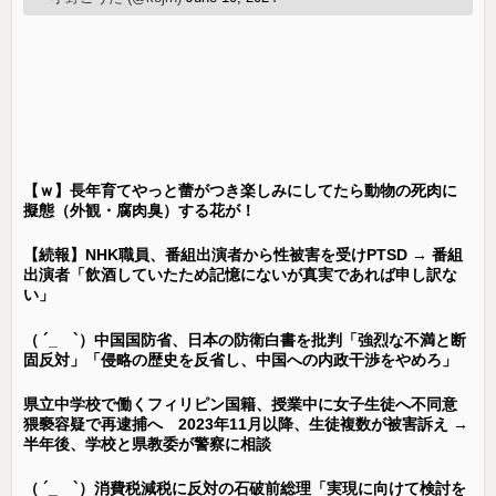
【ｗ】長年育てやっと蕾がつき楽しみにしてたら動物の死肉に
擬態（外観・腐肉臭）する花が！
【続報】NHK職員、番組出演者から性被害を受けPTSD → 番組
出演者「飲酒していたため記憶にないが真実であれば申し訳な
い」
（ ´_ゝ`）中国国防省、日本の防衛白書を批判「強烈な不満と断
固反対」「侵略の歴史を反省し、中国への内政干渉をやめろ」
県立中学校で働くフィリピン国籍、授業中に女子生徒へ不同意
猥褻容疑で再逮捕へ 2023年11月以降、生徒複数が被害訴え →
半年後、学校と県教委が警察に相談
（ ´_ゝ`）消費税減税に反対の石破前総理「実現に向けて検討を