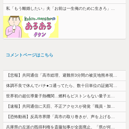
私「もう離婚したい」夫「お前は一生俺のために生きろ」→話し合いになるはずが恐ろしい要求を突き付けられて…
コメントページはこちら
【悲報】共同通信「高市総理、避難所3分間の被災地熊本視察動画に批判！」 → 内閣報道官「避難所視察は51分間！大変な状況の中で、1時間近く受け入...
体調不良で休んでパチ●コ通ってたら、数十日単位の証拠写真撮られて会社クビになった
世界初の超伝導量子熱機関…燃料もピストンもない量子エンジンが回った！
【速報】共同通信に天罰、不正アクセスが発覚「職員・加盟社・取引先などの情報6000件が漏えいした可能性」
【恐怖動画】反高市界隈「高市の取り巻きが、声を上げる被災地のおばちゃんに詰め寄ってるぅ！」→よく聞くと何やらヤバいことを言っていると話題に…
兵庫県の左派の既得利権を斎藤知事が全面廃止、「県が何をするねん？」と存在意義そのものが不明で……