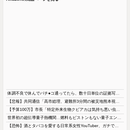
体調不良で休んでパチ●コ通ってたら、数十日単位の証拠写真撮られて会社クビになった
【悲報】共同通信「高市総理、避難所3分間の被災地熊本視察動画に批判！」 → 内閣報道官「避難所視察は51分間！大変な状況の中で、1時間近く受け入...
【予算100万】市長「特定外来生物クビアカは気持ち悪い虫だしそんな需要ないと思う」1匹300円相当の報奨金→初日に42万取られ焦り
世界初の超伝導量子熱機関…燃料もピストンもない量子エンジンが回った！
【恐怖】酒とタバコを愛する日常系女性YouTuber、ガチで体が終わる・・・