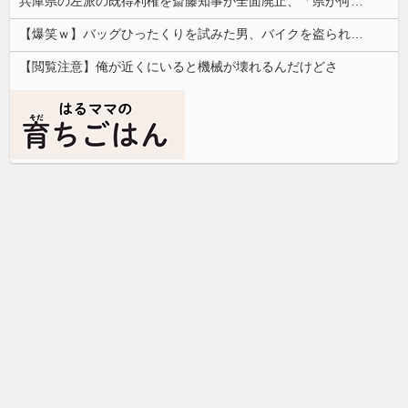
兵庫県の左派の既得利権を斎藤知事が全面廃止、「県が何をするねん？」と存在意義そのものが不明で……
【爆笑ｗ】バッグひったくりを試みた男、バイクを盗られる！
【閲覧注意】俺が近くにいると機械が壊れるんだけどさ