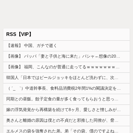
RSS【VIP】
【速報】 中国、ガチで逝く
【画像】 パッパ「妻と子供と海に来た」パシャ←想像の200倍は神々しくて草
【画像】 福岡、こんなのが普通に走ってるｗｗｗｗｗｗｗｗｗｗｗｗｗｗｗｗｗｗｗｗｗｗｗｗｗｗｗｗｗｗｗｗｗｗｗｗｗｗｗｗ
韓国人「日本ではビールジョッキをほとんど洗わずに、次の客に出すんだ！ これが証拠の映像だ!!」……あー、なるほどですねー。韓国には「アレ」がな...
（ ´_ゝ`）中道幹事長、食料品消費税2年間1%の閣議決定を批判 → 記者「中道改革連合は食料品消費税ゼロを公約に掲げていたが？」→ 階猛氏「
同期との昼飯。餃子定食の量が多く食ってもらおうと思ったら俺の餃子にタレと酢を直接かけた
嫁の浮気発覚から再構築を続けて8ヶ月、愛しさと憎しみが交互に押し寄せてる。もう一回俺に恋させてあげたい。
奥さんと離婚の原因は僕との不貞だと邪推した同僚が、脅迫行為するようになった。奥さんとは何の関係もないのに...
エルメスの袋を強奪された弟。弟「その袋、僕のですよね？」女性「私の物ですけど？」→中身を確認した瞬間、言い逃れできない状況になり…