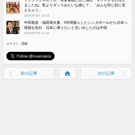
ましたね。歌よりダンスみたいな感じ？」「みんな同じ顔に見
えちゃう」
2026/07/07 16:33
中田敦彦・福田萌夫妻、5年間暮らしたシンガポールから日本へ
帰国を告白 日本に帰りたいと言い出したのは中田
2026/07/05 11:33
カテゴリ：
芸能
home
前の記事
次の記事