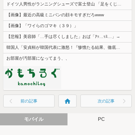
ドイツ人男性がランニングシューズで富士登山 「足をくじいて動けない」
【画像】最近の高級ミニバンの顔キモすぎだろwww
【画像】「ワイらのゴマキ（３９）」
【悲報】美容師「…手は尽くしました」おば「ｱｯ…ｯｽ…」→
韓国人「安貞桓が韓国代表に激怒！『惨憺たる結果、徹底的な刷新が必要だ』と監督や協会を痛烈批判」
お部屋が汚部屋になってまう、、
home
前の記事
次の記事
モバイル
PC