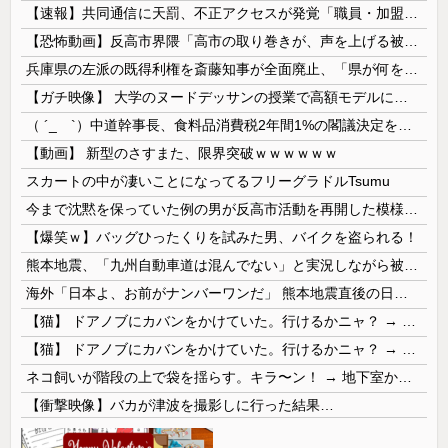
【速報】共同通信に天罰、不正アクセスが発覚「職員・加盟社・取引先などの情報6000件が漏えいした可能性」
【恐怖動画】反高市界隈「高市の取り巻きが、声を上げる被災地のおばちゃんに詰め寄ってるぅ！」→よく聞くと何やらヤバいことを言っていると話題に…
兵庫県の左派の既得利権を斎藤知事が全面廃止、「県が何をするねん？」と存在意義そのものが不明で……
【ガチ映像】 大学のヌードデッサンの授業で高額モデルに依頼したら○○○が凄すぎた動画、お前らの想像の20倍は凄い
（ ´_ゝ`）中道幹事長、食料品消費税2年間1%の閣議決定を批判 → 記者「中道改革連合は食料品消費税ゼロを公約に掲げていたが？」→ 階猛氏「
【動画】 新型のさすまた、限界突破ｗｗｗｗｗｗ
スカートの中が凄いことになってるフリーグラドルTsumu
今まで沈黙を保っていた例の男が反高市活動を再開した模様、財務省を手を組んでの返り咲きが狙いか？
【爆笑ｗ】バッグひったくりを試みた男、バイクを盗られる！
熊本地震、「九州自動車道は混んでない」と実況しながら被災地へ向かう有名アナなどに批判殺到 全国紙記者「最新の状況をいち早く伝えることは報道機関としての責務」「情報を取り上げることには大きな意義がある」
海外「日本よ、お前がナンバーワンだ」 熊本地震直後の日本の対応のスピードに世界が衝撃
【猫】 ドアノブにカバンをかけていた。行けるかニャ？ → 猫はこうなります…
【猫】 ドアノブにカバンをかけていた。行けるかニャ？ → 猫はこうなります…
ネコ飼いが階段の上で袋を揺らす。キラ〜ン！ → 地下室からヤツが現れる…
【衝撃映像】バカが津波を撮影しに行った結果…