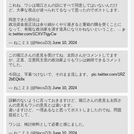
これね、ワシは堀江さんの話にすべて同意してはいないんだけ
ど、大事な視点が述べられてるなって思ったのでポストします。
同意できた部分は
政治資金規正法は余り細かくやり過ぎると重箱の隅を突くことに
なって、有能な政治家を潰す道具になりかねないということ。…
p
ic.twitter.com/1CXVTIgyCw
— ねこＺ３ (@NecoZi3)
June 10, 2024
この堀江さんの意見を受けてね、太田さんがコメントしてます
が、正直、立憲民主党の政治家よりもワシは納得できるコメント
でした。
今回は、字幕つけないで、そのまま流します。
pic.twitter.com/1RZ
2bEQk8x
— ねこＺ３ (@NecoZi3)
June 10, 2024
誤解のないように言っておきますけど、堀江さんの意見も太田さ
んの意見もワシの意見とは違います。
違いますけど、一理あるなと思ってポストしましたのでね、問題
提起として。
ワシは、検討材料として必要と感じました。
— ねこＺ３ (@NecoZi3)
June 10, 2024