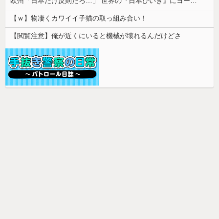
欧州「日本だけ反則だろ…」 世界の『日本びいき』にヨーロッパ全土から不満の声
【ｗ】物凄くカワイイ子猫の取っ組み合い！
【閲覧注意】俺が近くにいると機械が壊れるんだけどさ