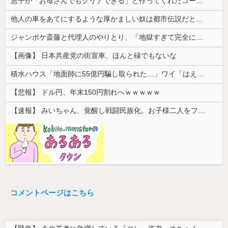
息子が「お母さんでもクリアできる」と作ってくれたコース。ゴールまで進むと心温まる仕掛けが待っていて…
他人の車をあてにするような厚かましい奴は都市伝説だと思ってたが、現実に生息する生き物だと知った令和元年の師走
ジャンポケ斎藤と代理人のやりとり、「地獄すぎて完全にコントになってる……」と衝撃を受ける人が続出中
【画像】 日本共産党の街宣車、ほんと碌でもないな
積水ハウス「地面師に55億円騙し取られた…」ワイ「はえーかわいそう…会社滅茶苦茶やろなぁ」
【悲報】 ドル円、年末150円割れへｗｗｗｗｗ
【速報】 みいちゃん、覚醒し戦闘民族化。お子様二人をフルボッコにしてしまう
コメントページはこちら