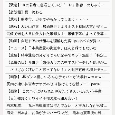
【緊急】 今の若者に急増している『コレ』依存、めちゃくちゃ深刻な模様w w w w w w w w w w
【超朗報】夏、終わる
【悲報】熊本市、ガチでやらかしてしまう・・・・
【悲報】みい山作者「居酒屋行くよりホスト初回の方が安くてチヤホヤされる」
高値で米を大量に仕入れた米卸大手、米価下落によって決算が凄まじいことになっている模様
【動画】自動ドアの仕組みを理解した富山のツバメが賢い。
【ニュース】日本共産党の街宣車、ほんと碌でもないな
【重要】時事通信の分かりづらい記事でネット混乱！「特定技能2号に5年枠登場」を移民拡大と勘違いし反対パブコメが殺到 ※実際は3年で永住申請できた...
【原爆の日】サヨク「防弾ガラスの中でスピーチした総理がこれまでいたんだろうか。オバマ大統領でさえ、防弾ガラスなんてなかった！」→石破茂＆オバマ大...
「さりげなく凄いこと言ってない？」と財務官僚の増上慢っぷりに衝撃を受ける人が続出、なぜ官僚にすぎない財務省が……
【画像】 JKダンス部、いろんなデカパイが大暴れｗｗｗｗｗｗｗ
尻肉が凄い神宮寺ナオのAVより抜けそうな新ヌード part4
【画像】 このハゲにやられたJKがたくさんいるという事実
【ｗ】物凄くカワイイ子猫の取っ組み合い！
熊本地震、「九州自動車道は混んでない」と実況しながら被災地へ向かう有名アナなどに批判殺到 全国紙記者「最新の状況をいち早く伝えることは報道機関としての責務」「情報を取り上げることには大きな意義がある」
海外「日本よ、お前がナンバーワンだ」 熊本地震直後の日本の対応のスピードに世界が衝撃