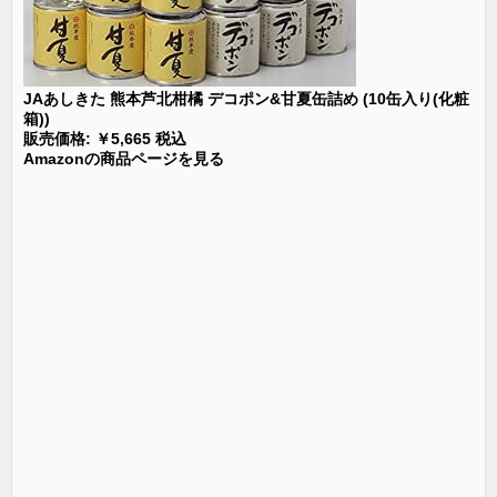
JAあしきた 熊本芦北柑橘 デコポン&甘夏缶詰め (10缶入り(化粧
箱))
販売価格: ￥5,665 税込
Amazonの商品ページを見る