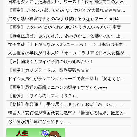
日本をダメにした総理大臣、ワースト１位が同点でこの人ｗｗｗｗｗｗ
【画像】 JKダンス部、いろんなデカパイが大暴れｗｗｗｗｗｗｗ
尻肉が凄い神宮寺ナオのAVより抜けそうな新ヌード part4
【画像】 このハゲにやられたJKがたくさんいるという事実
【無修正流出】 あおいれな、あべみかこ、佐藤ののか、上川星空、美園和花！人気女優5人のマ●コが高画質で丸見えに！
女子生徒「土下座しながらオ○ニーしろ！」⇒ 日本の男子生徒への性的いじめ動画がエ□すぎる
入国拒否の半数が日本人!? 「オーストラリアで日本人女性が売春」
【ｗ】物凄くカワイイ子猫の取っ組み合い！
【画像】カップヌードル、限界突破ｗｗｗ
ドイツ人男性がランニングシューズで富士登山 「足をくじいて動けない」
【画像】最近の高級ミニバンの顔キモすぎだろwww
【画像】「ワイらのゴマキ（３９）」
【悲報】美容師「…手は尽くしました」おば「ｱｯ…ｯｽ…」→
韓国人「安貞桓が韓国代表に激怒！『惨憺たる結果、徹底的な刷新が必要だ』と監督や協会を痛烈批判」
お部屋が汚部屋になってまう、、