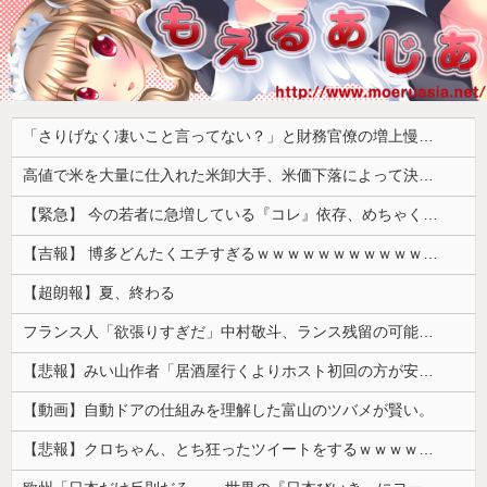
「さりげなく凄いこと言ってない？」と財務官僚の増上慢っぷりに衝撃を受ける人が続出、なぜ官僚にすぎない財務省が……
高値で米を大量に仕入れた米卸大手、米価下落によって決算が凄まじいことになっている模様
【緊急】 今の若者に急増している『コレ』依存、めちゃくちゃ深刻な模様w w w w w w w w w w
【吉報】 博多どんたくエチすぎるｗｗｗｗｗｗｗｗｗｗｗｗｗｗｗ
【超朗報】夏、終わる
フランス人「欲張りすぎだ」中村敬斗、ランス残留の可能性を会長が示唆！移籍金が交渉の壁に..現地サポの本音がこれ！【海外の反応】
【悲報】みい山作者「居酒屋行くよりホスト初回の方が安くてチヤホヤされる」
【動画】自動ドアの仕組みを理解した富山のツバメが賢い。
【悲報】クロちゃん、とち狂ったツイートをするｗｗｗｗｗｗｗ