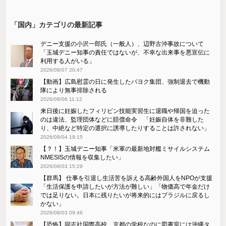
「国内」カテゴリの最新記事
デニー支援の小沢一郎氏（一般人）、辺野古沖事故について
「玉城デニー知事の責任ではないが、不幸な出来事を悪宣伝に
利用する人がいる」
2026/08/07 20:47
【動画】広島慰霊の日に発生したパヨク集団、強制退去で機動
隊により無事排除される
2026/08/06 11:12
来日後に妊娠したフィリピン技能実習生に退職や帰国を迫った
のは違法、監理団体などに賠償命令 「妊娠自体を非難した
り、中絶など特定の選択に誘導したりすることは許されない」
2026/08/04 19:15
【？！】玉城デニー知事「米軍の最新地対艦ミサイルシステム
NMESISの情報を収集したい」
2026/08/03 15:29
【群馬】 仕事を引退し生活苦を訴える高齢外国人をNPOが支援
「生活保護を申請したいが方法が難しい」「物価高で年金だけ
では足りない。日本に残りたいが将来的にはブラジルに戻るし
かない」
2026/08/03 09:46
【恐怖】同志社国際高校、京都の学校なのに図書室には沖縄タ