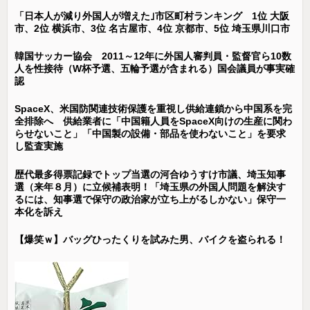
「日本人が減り外国人が増えた｣市区町村ランキング 1位 大阪
市、2位 横浜市、3位 名古屋市、4位 京都市、5位 埼玉県川口市
韓国サッカー協会 2011～12年に外国人審判員・監督官ら10数
人を性接待（W杯予選、五輪予選が含まれる）国会議員が事実確
認
SpaceX、米国防関連技術保護を重視し供給連鎖から中国系を完
全排除へ 供給業者に「中国籍人員をSpaceX向けの生産に関わ
らせないこと」「中国製の設備・部品を使わないこと」を要求
し監査実施
歴代最多得票記録でトップ当選の河合ゆうすけ市議、埼玉知事
選（来年８月）に立候補表明！「埼玉県の外国人問題を解決す
るには、知事選で保守の政治家が立ち上がるしかない」保守一
本化を訴え
【爆笑ｗ】バッグひったくりを試みた男、バイクを盗られる！