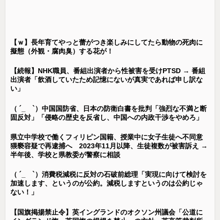
【ｗ】長年育てやっと蕾がつき楽しみにしてたら動物の死肉に
擬態（外観・腐肉臭）する花が！
【続報】NHK職員、番組出演者から性被害を受けPTSD → 番組
出演者「飲酒していたため記憶にないが真実であれば申し訳な
い」
（ ´_ゝ`）中国国防省、日本の防衛白書を批判「強烈な不満と断
固反対」「侵略の歴史を反省し、中国への内政干渉をやめろ」
県立中学校で働くフィリピン国籍、授業中に女子生徒へ不同意
猥褻容疑で再逮捕へ 2023年11月以降、生徒複数が被害訴え →
半年後、学校と県教委が警察に相談
（ ´_ゝ`）消費税減税に反対の石破前総理「実現に向けて検討を
加速します、というのが公約。減税しますというのは公約じゃ
ない！」
【国旗掲揚禁止令】英イングランドのオクソン州議会「公道に