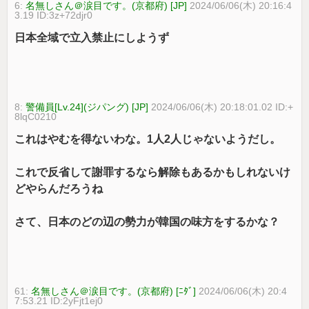
6:
名無しさん＠涙目です。(京都府) [JP]
2024/06/06(木) 20:16:4
3.19 ID:3z+72djr0
日本全域で立入禁止にしようず
8:
警備員[Lv.24](ジパング) [JP]
2024/06/06(木) 20:18:01.02 ID:+
8lqC0210
これはやむを得ないわな。1人2人じゃないようだし。
これで反省して謝罪するなら解除もあるかもしれないけ
どやらんだろうね
さて、日本のどの辺の勢力が韓国の味方をするかな？
61:
名無しさん＠涙目です。(京都府) [ﾆﾀﾞ]
2024/06/06(木) 20:4
7:53.21 ID:2yFjt1ej0