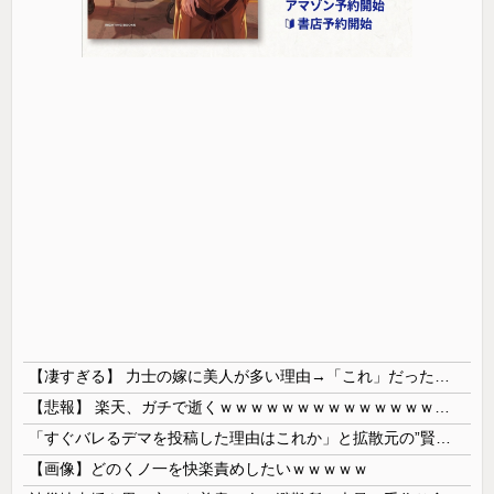
【凄すぎる】 力士の嫁に美人が多い理由→「これ」だったｗｗｗｗｗｗｗ
【悲報】 楽天、ガチで逝くｗｗｗｗｗｗｗｗｗｗｗｗｗｗｗｗｗｗｗｗ
「すぐバレるデマを投稿した理由はこれか」と拡散元の”賢さ”に批判が殺到中、自称ジャーナリストのやり口というのが……
【画像】どのくノ一を快楽責めしたいｗｗｗｗｗ