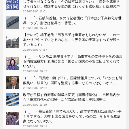
して暮らせなくなる」「今の日本は居づらい」「自分を成長さ
せられない。帰国するか他の国に行くかも選択肢」と落胆の声
2026/08/05 11:01
（ ´_ゝ`）石破前首相、きのう記者団に「日本は少子高齢化が世
界トップ。財政は世界で一番悪い」
2026/08/04 16:24
【テレビ】橋下徹氏「男系男子は重要かもしれないが、これ一
本やりでやっていけるのなら、世界各国の王室はすべてが残っ
ているはず」
2026/08/03 07:17
（ ´_ゝ`）サンモニ 膳場貴子アナ 高市首相の支持率下落の発言
＆消費減税方針表明に苦言「国会が国民の不安に応えてくれて
いない」
2026/08/02 20:43
（ ´_ゝ`）田原総一朗（92）、国家情報局について「いかにも胡
散臭い。結果的に国民を監視する事になるのではないか？」
2026/08/02 12:05
政府が目指す自衛隊の階級名変更（国際標準化）、自民党内か
ら「旧軍時代への回帰」など異論が噴出し実現困難に
2026/08/02 11:19
（ ´_ゝ`）毎日新聞「見てられない。高市早苗首相は政治が下手
くそすぎる。30年も国会議員をやっているのに、そもそも政治
家になっていない」
2026/08/01 20:41