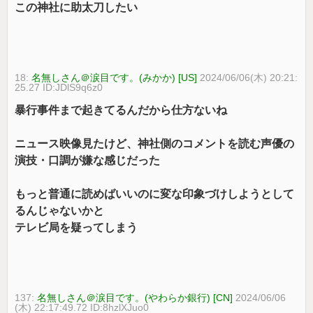
この神社に助太刀したい
18:
名無しさん＠涙目です。(みかか) [US]
2024/06/06(木) 20:21:
25.27 ID:JDlS9q6z0
暴行事件まで起きてるんだから仕方ないね
ニュース映像見たけど、神社側のコメントを読む声優の
演技・口調が嫌な感じだった
もっと普通に読めばいいのに変な印象づけしようとして
るんじゃないかと
テレビ局を疑ってしまう
137:
名無しさん＠涙目です。(やわらか銀行) [CN]
2024/06/06
(木) 22:17:49.72 ID:8hzlXJuo0