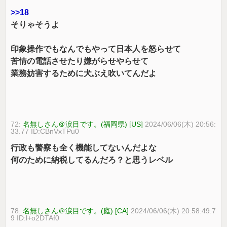
>>18
そりゃそうよ
印象操作でもなんでもやって日本人を怒らせて
苦情の電話させたり嫌がらせやらせて
業務妨害するために犬ぶえ吹いてんだよ
72:
名無しさん＠涙目です。(福岡県) [US]
2024/06/06(木) 20:56:
33.77 ID:CBnVxTPu0
行政も警察も全く機能してないんだよな
何のために納税してるんだろ？と思うレベル
78:
名無しさん＠涙目です。(庭) [CA]
2024/06/06(木) 20:58:49.7
9 ID:l+o2DTAf0