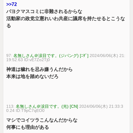
>>72
パヨクマスコミに非難されるからな
活動家の政党立憲れいわ共産に議席を持たせるとこうな
る
97:
名無しさん＠涙目です。(ジパング) [ﾆﾀﾞ]
2024/06/06(木) 21:
19:52.63 ID:vE7Zo2Tj0
神道は穢れを忌み嫌うんだから
本来は地を踏めないだろ
113:
名無しさん＠涙目です。(光) [CN]
2024/06/06(木) 21:33:3
0.24 ID:T9pC7qEO0
マシでコイツラこんなんだからな
何事にも理由がある