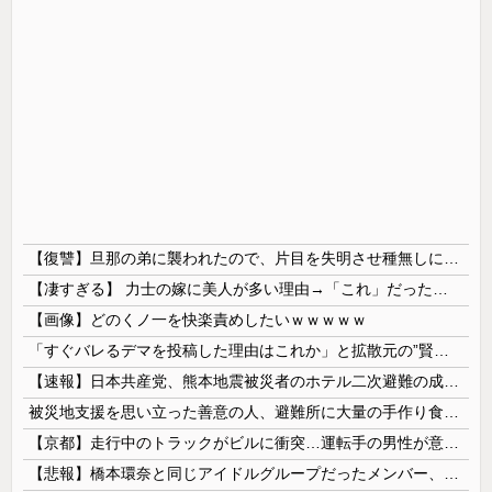
【復讐】旦那の弟に襲われたので、片目を失明させ種無しにしてやった
【凄すぎる】 力士の嫁に美人が多い理由→「これ」だったｗｗｗｗｗｗｗ
【画像】どのくノ一を快楽責めしたいｗｗｗｗｗ
「すぐバレるデマを投稿した理由はこれか」と拡散元の”賢さ”に批判が殺到中、自称ジャーナリストのやり口というのが……
【速報】日本共産党、熊本地震被災者のホテル二次避難の成果はウチだとアレオレ詐欺をはじめる
被災地支援を思い立った善意の人、避難所に大量の手作り食品を送り届けようとした結果……
【京都】走行中のトラックがビルに衝突…運転手の男性が意識不明の重体 宇治市
【悲報】橋本環奈と同じアイドルグループだったメンバー、突然暴露をしだす 【Pickup05153422】