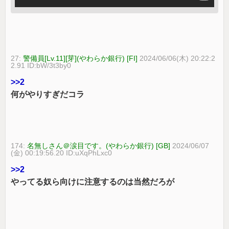
27:
警備員[Lv.11][芽](やわらか銀行) [FI]
2024/06/06(木) 20:22:2
2.91 ID:bW/3t3by0
>>2
何がやりすぎだコラ
174:
名無しさん＠涙目です。(やわらか銀行) [GB]
2024/06/07
(金) 00:19:56.20 ID:uXqPhLxc0
>>2
やってる奴ら向けに注意するのは当然だろが