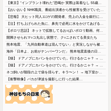
【東京】“インプラント壊れた”恐喝か 実際は装着なし 55歳男逮捕「100件で4000万円得た」
【おいおい】NHK職員、番組出演者から性被害を受けていたことが発覚「PTSDと診断されるも、復職時に異動希望かなわず」
【悲報】 大ヒット同人エ□ゲの開発者、売上の入金を銀行に拒否され受け取れず、多額の納税義務だけが残る
【泣】打ち上げられた魚に、鼻先で必死に水をかけてあげる犬が話題
【ポロリ悲話】 ネットで拡散してるお○ぱいポロリ動画、何故か叩かれる・・・
開脚させられマ○コ丸出し状態で、ク○ニされてる美女たち
熊本地震、「九州自動車道は混んでない」と実況しながら被災地へ向かう有名アナなどに批判殺到 全国紙記者「最新の状況をいち早く伝えることは報道機関としての責務」「情報を取り上げることには大きな意義がある」
海外「日本よ、お前がナンバーワンだ」 熊本地震直後の日本の対応のスピードに世界が衝撃
【猫】 ドアノブにカバンをかけていた。行けるかニャ？ → 猫はこうなります…
【猫】 ドアノブにカバンをかけていた。行けるかニャ？ → 猫はこうなります…
ネコ飼いが階段の上で袋を揺らす。キラ〜ン！ → 地下室からヤツが現れる…
【衝撃映像】バカが津波を撮影しに行った結果…