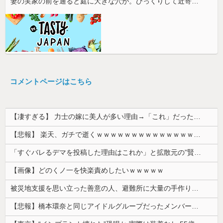
妻の実家の前を通ると庭に大きな穴が。びっくりして近寄ると穴の中に嫁がいて...
コメントページはこちら
【凄すぎる】 力士の嫁に美人が多い理由→「これ」だったｗｗｗｗｗｗｗ
【悲報】 楽天、ガチで逝くｗｗｗｗｗｗｗｗｗｗｗｗｗｗｗｗｗｗｗｗ
「すぐバレるデマを投稿した理由はこれか」と拡散元の”賢さ”に批判が殺到中、自称ジャーナリストのやり口というのが……
【画像】どのくノ一を快楽責めしたいｗｗｗｗｗ
被災地支援を思い立った善意の人、避難所に大量の手作り食品を送り届けようとした結果……
【悲報】橋本環奈と同じアイドルグループだったメンバー、突然暴露をしだす 【Pickup05153422】