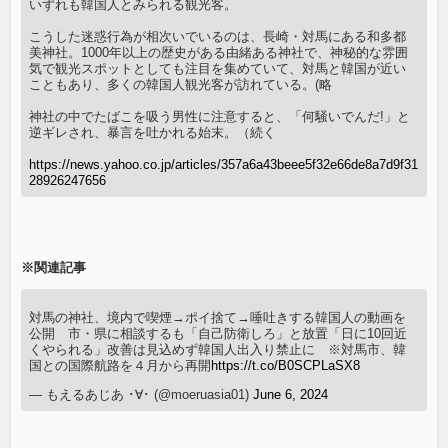
いずれも韓国人とみられる観光客。
こうした迷惑行為が相次いでいるのは、長崎・対馬にある和多都
美神社。1000年以上の歴史がある由緒ある神社で、神秘的な雰囲
気で観光スポットとしても注目を集めていて、対馬と韓国が近い
こともあり、多くの韓国人観光客が訪れている。(略
神社の中でたばこを吸う男性に注意すると、「何騒いでんだ!」と
逆ギレされ、暴言を吐かれる始末。（続く
https://news.yahoo.co.jp/articles/357a6a43beee5f32e66de8a7d9f31
28926247656
※関連記事
対馬の神社、境内で喫煙→ポイ捨て→唾吐きする韓国人の動画を
公開 市・県に相談するも「自己防衛しろ」と放置「日に10回近
くやられる」改善は見込めず韓国人出入り禁止に ※対馬市、韓
国との国際航路を４月から再開
https://t.co/B0SCPLaSX8
— もえるあじあ ･∀･ (@moeruasia01)
June 6, 2024