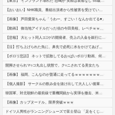
【東京】“インプラント壊れた”恐喝か 実際は装着なし 55歳男逮捕「100件で4000万円得た」
【おいおい】NHK職員、番組出演者から性被害を受けていたことが発覚「PTSDと診断されるも、復職時に異動希望かなわず」
【画像】 芦田愛菜ちゃん「うわー、すごい！なんか出てる♥」
【動画】 御当地アイドルだった頃の今田美桜、レベチｗｗｗｗｗｗｗｗｗｗｗｗｗｗｗｗｗｗ
【悲報】 大ヒット同人エ□ゲの開発者、売上の入金を銀行に拒否され受け取れず、多額の納税義務だけが残る
【泣】打ち上げられた魚に、鼻先で必死に水をかけてあげる犬が話題
【ポロリ悲話】 ネットで拡散してるお○ぱいポロリ動画、何故か叩かれる・・・
開脚させられマ○コ丸出し状態で、ク○ニされてる美女たち
【画像】 福岡、こんなのが普通に走ってるｗｗｗｗｗｗｗｗｗｗｗｗｗｗｗｗｗｗｗｗｗｗｗｗｗｗｗｗｗｗｗｗｗｗｗｗｗｗｗｗ
【個人撮影】 サークルの飲み会を抜け出して大人しい後輩ちゃんと店の階段でセ●クス！
韓国軍、対北朝鮮の最前線で重機関銃から実弾を撤去、米韓合同演習では米軍の無人機を「北朝鮮の侵入だ！」と迎撃一歩手前まで……ゆるんでるなぁ
【画像】カップヌードル、限界突破ｗｗｗ
ドイツ人男性がランニングシューズで富士登山 「足をくじいて動けない」