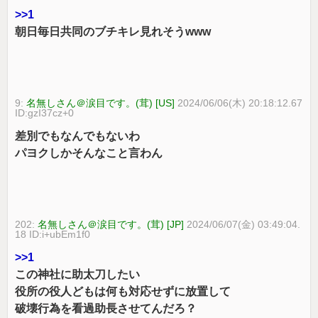
>>1
朝日毎日共同のブチキレ見れそうwww
9:
名無しさん＠涙目です。(茸) [US]
2024/06/06(木) 20:18:12.67
ID:gzI37cz+0
差別でもなんでもないわ
パヨクしかそんなこと言わん
202:
名無しさん＠涙目です。(茸) [JP]
2024/06/07(金) 03:49:04.
18 ID:i+ubEm1f0
>>1
この神社に助太刀したい
役所の役人どもは何も対応せずに放置して
破壊行為を看過助長させてんだろ？