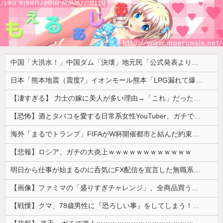
中国「大洪水！」中国ダム「決壊」地元民「公式発表より死者多い！」中国政府「住民拘束！（安否不明」中国当局「救助隊動画も削除」台風13号「三峡ﾀﾞﾑ接近中」→
日本「熊本地震（震度7」イオンモール熊本「LPG漏れて爆発（液化石油ｶﾞｽ」日本「爆発で火災が吹き飛ぶ（爆轟発生説」ハビタ「遺族説明の虚偽を認める（営業部長発言」→
【凄すぎる】 力士の嫁に美人が多い理由→「これ」だったｗｗｗｗｗｗｗ
【恐怖】酒とタバコを愛する日常系女性YouTuber、ガチで体が終わる・・・
海外「まるでトランプ」FIFAがW杯開催都市と結んだ約束を守らないことに海外大騒ぎ！（海外の反応）
【悲報】ロシア、ガチの大炎上ｗｗｗｗｗｗｗｗｗｗｗｗ
明日から仕事が始まるのに呑気にFX配信を宣言した無職系垢、職場の上司にアカウントを把握されていた結果……
【画像】ファミマの「盛りすぎチャレンジ」、全商品買うて来たでwwwww
【戦慄】クマ、78歳男性に『恐ろしい事』をしてしまう！！！！！！！