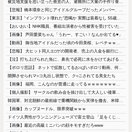
被災地支援を思い立った善意の人、避難所に大量の手作り食品を送り届けようとした結果……
【悲報】橋本環奈と同じアイドルグループだったメンバー、突然暴露をしだす 【Pickup05153422】
【東京】“インプラント壊れた”恐喝か 実際は装着なし 55歳男逮捕「100件で4000万円得た」
【おいおい】NHK職員、番組出演者から性被害を受けていたことが発覚「PTSDと診断されるも、復職時に異動希望かなわず」
【画像】 芦田愛菜ちゃん「うわー、すごい！なんか出てる♥」
【動画】 御当地アイドルだった頃の今田美桜、レベチｗｗｗｗｗｗｗｗｗｗｗｗｗｗｗｗｗｗ
【悲報】 大ヒット同人エ□ゲの開発者、売上の入金を銀行に拒否され受け取れず、多額の納税義務だけが残る
【泣】打ち上げられた魚に、鼻先で必死に水をかけてあげる犬が話題
【ポロリ悲話】 ネットで拡散してるお○ぱいポロリ動画、何故か叩かれる・・・
開脚させられマ○コ丸出し状態で、ク○ニされてる美女たち
【画像】 福岡、こんなのが普通に走ってるｗｗｗｗｗｗｗｗｗｗｗｗｗｗｗｗｗｗｗｗｗｗｗｗｗｗｗｗｗｗｗｗｗｗｗｗｗｗｗｗ
【個人撮影】 サークルの飲み会を抜け出して大人しい後輩ちゃんと店の階段でセ●クス！
韓国軍、対北朝鮮の最前線で重機関銃から実弾を撤去、米韓合同演習では米軍の無人機を「北朝鮮の侵入だ！」と迎撃一歩手前まで……ゆるんでるなぁ
【画像】カップヌードル、限界突破ｗｗｗ
ドイツ人男性がランニングシューズで富士登山 「足をくじいて動けない」
【画像】最近の高級ミニバンの顔キモすぎだろwww