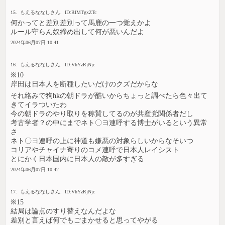
15. もえるななしさん. ID:RlMTgxZTc
何かってと差別差別って馬鹿の一つ覚えかよ
ルール守らん奴締め出して何が悪いんだよ
2024年06月07日 10:41
16. もえるななしさん. ID:VhYzRjNjc
※10
岸田は日本人を断種したいだけのクズだからな
それ絡みで狗hkの朝ドラが酷いからちょっと調べたら色々出て
きてイラついたわ
今の朝ドラのやり取りを称賛してるのが共産党関係者だし
考古学者？の中にまでネト〇ヨ連呼する博士がいるという異常
さ
ネト〇ヨ連呼の上に神道も嫌悪の対象らしいからなそいつ
コリアやチャイナ寄りのコメ連呼で日本人レイシスト
とにかく日本国内に日本人の敵が多すぎる
2024年06月07日 10:42
17. もえるななしさん. ID:VhYzRjNjc
※15
結局は論点のすり替えなんだよな
差別と言えば何でもごまかせると思ってやがる