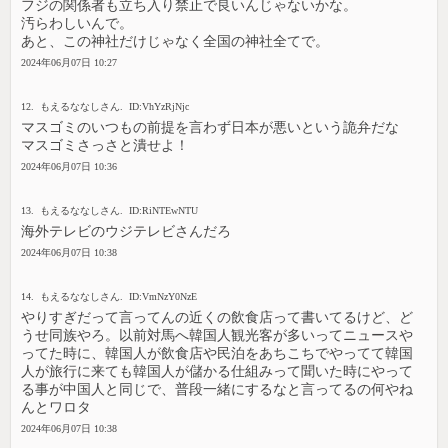
フジの関係者も立ち入り禁止で良いんじゃないかな。
汚らわしいんで。
あと、この神社だけじゃなく全国の神社全てで。
2024年06月07日 10:27
12. もえるななしさん. ID:VhYzRjNjc
マスゴミのいつもの前提を言わず日本が悪いという詭弁だな
マスゴミさっさと潰せよ！
2024年06月07日 10:36
13. もえるななしさん. ID:RiNTEwNTU
海外テレビのウジテレビさんだろ
2024年06月07日 10:38
14. もえるななしさん. ID:VmNzY0NzE
やりすぎだって言ってんの近くの飲食店って書いてるけど、ど
うせ同族やろ。以前対馬へ韓国人観光客が多いってニュースや
ってた時に、韓国人が飲食店や民泊をあちこちでやってて韓国
人が旅行に来ても韓国人が儲かる仕組みって聞いた時にやって
る事が中国人と同じで、普段一緒にするなと言ってるの何やね
んとワロタ
2024年06月07日 10:38