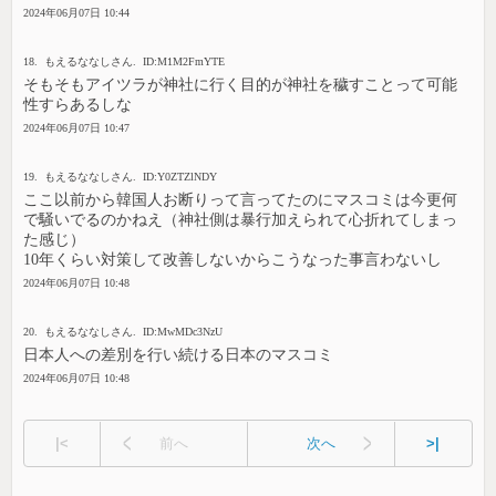
2024年06月07日 10:44
18. もえるななしさん. ID:M1M2FmYTE
そもそもアイツラが神社に行く目的が神社を穢すことって可能
性すらあるしな
2024年06月07日 10:47
19. もえるななしさん. ID:Y0ZTZlNDY
ここ以前から韓国人お断りって言ってたのにマスコミは今更何
で騒いでるのかねえ（神社側は暴行加えられて心折れてしまっ
た感じ）
10年くらい対策して改善しないからこうなった事言わないし
2024年06月07日 10:48
20. もえるななしさん. ID:MwMDc3NzU
日本人への差別を行い続ける日本のマスコミ
2024年06月07日 10:48
|<
前へ
次へ
>|