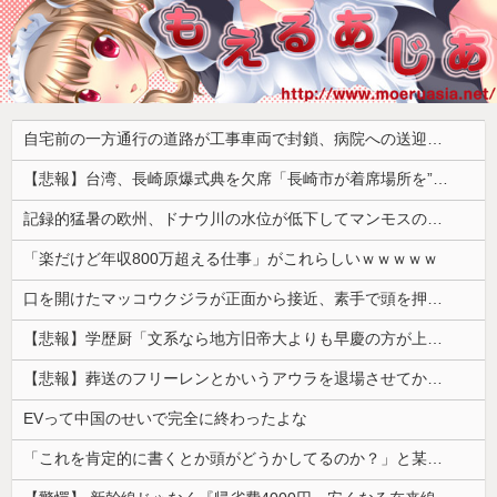
自宅前の一方通行の道路が工事車両で封鎖、病院への送迎のために車をどかして欲しいと作業スタッフに頼むと……
【悲報】台湾、長崎原爆式典を欠席「長崎市が着席場所を”外交団エリア外にあえて配置”した！」 → ﾈｯﾄ「核を持つ中国に屈指した！」「失礼すぎ」「台湾は筋通した！」ｗｗｗｗｗ
記録的猛暑の欧州、ドナウ川の水位が低下してマンモスの骨や沈没したドイツ軍の戦艦が出現
「楽だけど年収800万超える仕事」がこれらしいｗｗｗｗｗ
口を開けたマッコウクジラが正面から接近、素手で頭を押し返すダイバー「まだ子どもで、変な魚が何なのか確かめてるだけ」【海外の反応】
【悲報】学歴厨「文系なら地方旧帝大よりも早慶の方が上！」←これｗｗｗｗ
【悲報】葬送のフリーレンとかいうアウラを退場させてから駄作になった作品ｗｗｗｗｗ
EVって中国のせいで完全に終わったよな
「これを肯定的に書くとか頭がどうかしてるのか？」と某メディアの焚書称賛記事にツッコミ殺到、自分で本屋を作るとかそういう話かと思ったら……