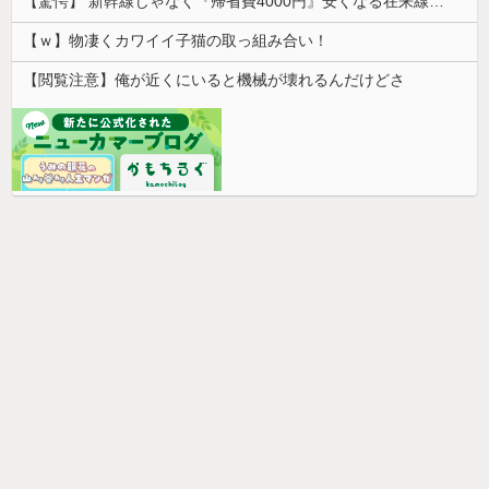
【驚愕】 新幹線じゃなく『帰省費4000円』安くなる在来線で帰省した結果ｗｗｗｗｗ
【ｗ】物凄くカワイイ子猫の取っ組み合い！
【閲覧注意】俺が近くにいると機械が壊れるんだけどさ