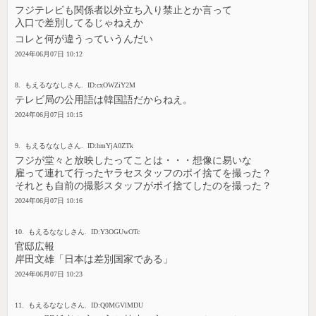
フジテレビも関係者以外立ち入り禁止とか言って
入口で差別してるじゃねえか
コレと何が違うっていうんだい
2024年06月07日 10:12
8. もえるななしさん. ID:cxOWZiY2M
テレビ局の公用語は韓国語だからねえ。
2024年06月07日 10:15
9. もえるななしさん. ID:hmYjA0ZTk
フジが堂々と放映したってことは・・・想像に易いな
雇って連れて行ったヤラセスタッフのポイ捨てを撮った？
それとも自前の撮影スタッフがポイ捨てしたのを撮った？
2024年06月07日 10:16
10. もえるななしさん. ID:Y3OGUwOTc
官邸広報
岸田文雄「日本は差別国家である」
2024年06月07日 10:23
11. もえるななしさん. ID:Q0MGVlMDU