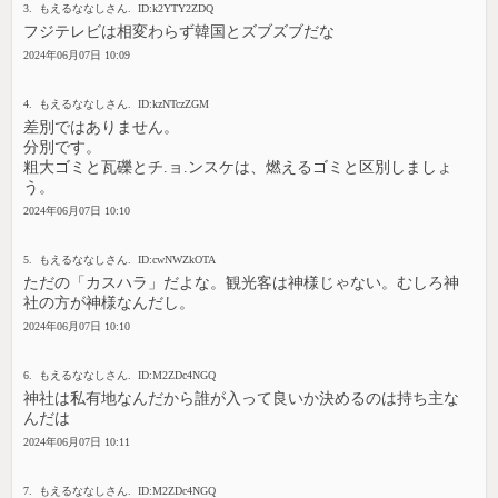
3. もえるななしさん. ID:k2YTY2ZDQ
フジテレビは相変わらず韓国とズブズブだな
2024年06月07日 10:09
4. もえるななしさん. ID:kzNTczZGM
差別ではありません。
分別です。
粗大ゴミと瓦礫とチ.ョ.ンスケは、燃えるゴミと区別しましょ
う。
2024年06月07日 10:10
5. もえるななしさん. ID:cwNWZkOTA
ただの「カスハラ」だよな。観光客は神様じゃない。むしろ神
社の方が神様なんだし。
2024年06月07日 10:10
6. もえるななしさん. ID:M2ZDc4NGQ
神社は私有地なんだから誰が入って良いか決めるのは持ち主な
んだは
2024年06月07日 10:11
7. もえるななしさん. ID:M2ZDc4NGQ