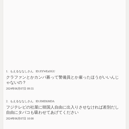
1. もえるななしさん. ID:JlYWEzOGU
クラファンとかカンパ募って警備員とか雇ったほうがいいんじ
ゃないの？
2024年06月07日 09:55
2. もえるななしさん. ID:JlMDliMDA
フジテレビの社屋に韓国人自由に出入りさせなければ差別だし
自由にタバコも吸わせてあげてください
2024年06月07日 10:00