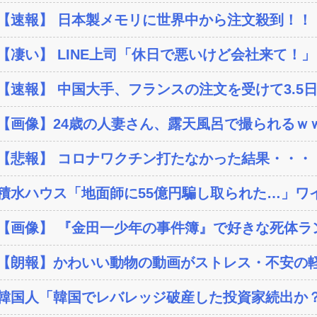
【速報】 日本製メモリに世界中から注文殺到！！！
【凄い】 LINE上司「休日で悪いけど会社来て！」
【速報】 中国大手、フランスの注文を受けて3.5日
【画像】24歳の人妻さん、露天風呂で撮られるｗｗ
【悲報】 コロナワクチン打たなかった結果・・・
積水ハウス「地面師に55億円騙し取られた…」ワイ
【画像】 『金田一少年の事件簿』で好きな死体ラ
【朗報】かわいい動物の動画がストレス・不安の軽
韓国人「韓国でレバレッジ破産した投資家続出か？‥損