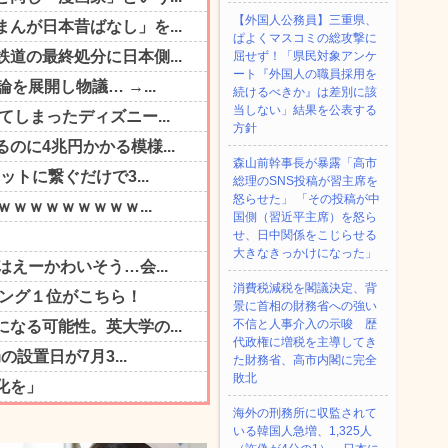
【外国人公務員】三重県、
ぱよくマスコミの総攻撃に
屈せず！「県民対象アンケ
ート『外国人の職員採用を
続けるべきか』は差別に該
当しない」結果を公表する
方針
森山前幹事長が暴露「高市
総理のSNS投稿が習主席を
怒らせた」 「その投稿が中
国側（習近平主席）を怒ら
せ、日中関係をこじらせる
大きなきっかけになった」
消費税減税を閣議決定、背
景に首相の財務省への強い
不信と人事介入の示唆 歴
代政権に増税を主導してき
た財務省、高市内閣に完全
敗北
海外の刑務所に収監されて
いる韓国人急増、1,325人