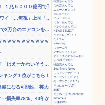
我無ちゃんねる
だめぽあんてな
 １兆５０００億円で工...
ニュース★３つ！
☆にゅーもふ
ワイ「…無視」上司「...
にゅーぷる☆
ねらーあんてな
ウホウホあんてな
で2万台のエアコンを...
NEWS SELECT
キタコレ(ﾟ∀ﾟ)！！
わくてか！
ｗｗｗｗｗｗｗｗｗｗ...
NewsLog
にゅーぷろ
・
アナログあんてな
２ｃｈまとめちゃんねる
NEWS CHOICE
「はえーかわいそう…会...
特亜流あんてな
Best Trend News
しぃアンテナ(*ﾟーﾟ)
ンキング１位がこちら！
つーアンテナ(*ﾟ∀ﾟ)
のーアンテナ(ﾟAﾟ* )
ギコにゅー(,,ﾟДﾟ)
減になる可能性。英大学の...
2GET
まとめアプリChaconne
失率78％、40年か...
matomeja
U-1NEWS