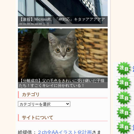
【速報】Microsoft、『神対応』キタァアアアアア
ーーーーーー！！
【分離成功】父の毛色をきれいに受け継いだ子猫
たち！すごくキレイに分かれている！
カテゴリ
サイトについて
絵提供：
２ch全AAイラスト化計画
さま