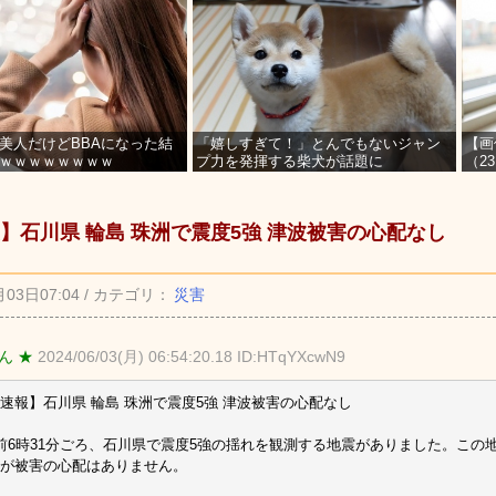
美人だけどBBAになった結
「嬉しすぎて！」とんでもないジャン
【画
ｗｗｗｗｗｗｗｗ
プ力を発揮する柴犬が話題に
（2
を募
】石川県 輪島 珠洲で震度5強 津波被害の心配なし
月03日07:04 / カテゴリ：
災害
ん ★
2024/06/03(月) 06:54:20.18 ID:HTqYXcwN9
速報】石川県 輪島 珠洲で震度5強 津波被害の心配なし
前6時31分ごろ、石川県で震度5強の揺れを観測する地震がありました。この
が被害の心配はありません。