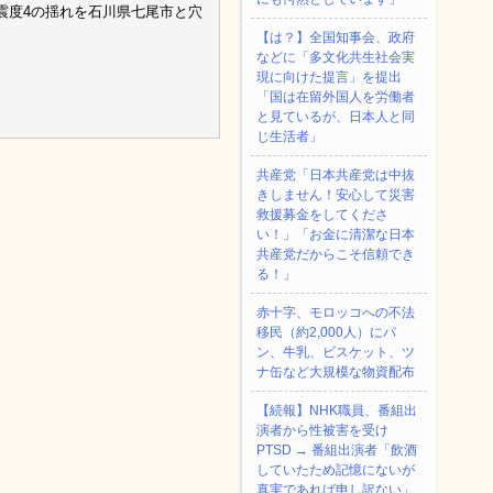
震度4の揺れを石川県七尾市と穴
【は？】全国知事会、政府
などに「多文化共生社会実
現に向けた提言」を提出
「国は在留外国人を労働者
と見ているが、日本人と同
じ生活者」
共産党「日本共産党は中抜
きしません！安心して災害
救援募金をしてくださ
い！」「お金に清潔な日本
共産党だからこそ信頼でき
る！」
赤十字、モロッコへの不法
移民（約2,000人）にパ
ン、牛乳、ビスケット、ツ
ナ缶など大規模な物資配布
【続報】NHK職員、番組出
演者から性被害を受け
PTSD → 番組出演者「飲酒
していたため記憶にないが
真実であれば申し訳ない」