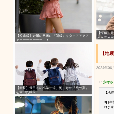
【愕然】元
【超速報】未婚の男達に『朗報』キタァアアアア
果ｗｗｗｗ
アーーーーーーー！！
【地震
2024年06
1:
少考さ
【衝撃】世田谷の小学生達、河川敷の『桑の実』
を食べた結果・・・・
【地震
3日午
れます