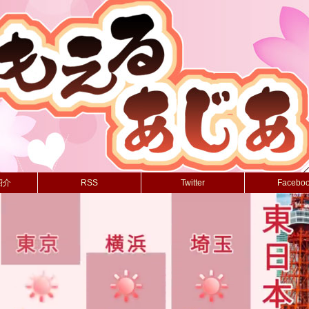
紹介
RSS
Twitter
Facebo