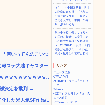
（ ´_ゝ`）中国国防省、日本
の防衛白書を批判「強烈な
不満と断固反対」「侵略の
歴史を反省し、中国への内
政干渉をやめろ」
県立中学校で働くフィリピ
ン国籍、授業中に女子生徒
へ不同意猥褻容疑で再逮捕
へ 2023年11月以降、生徒
複数が被害訴え → 半年後、
「何いってんのこいつ」と...
学校と県教委が警察に相談
報ステ大越キャスターの台...
リンク
ニュースの森
ｗｗｗｗｗｗｗｗｗｗ...
保守JAPAN
Zattoyomiニュース見出しリ
ーダー
決定を批判 → ...
2chnavi
特定アジアと日本／情強！良
まとめ速報
した米人気SF作品に絶...
いーあんてな(#ﾟｗﾟ)