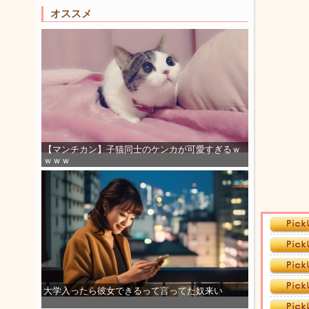
オススメ
【マンチカン】子猫同士のケンカが可愛すぎるｗ
ｗｗｗ
大学入ったら彼女できるって言ってた奴来い