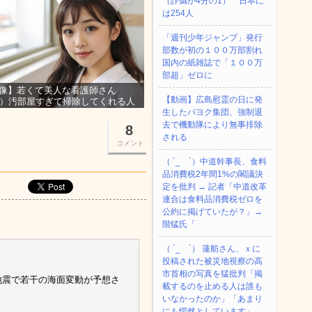
（詐偽が4分の1） 日本に
は254人
「週刊少年ジャンプ」発行
部数が初の１００万部割れ
国内の紙雑誌で「１００万
部超」ゼロに
像】若くて美人な看護師さん
【動画】広島慰霊の日に発
3）汚部屋すぎて掃除してくれる人
集ｗｗｗ
生したパヨク集団、強制退
去で機動隊により無事排除
8
される
コメント
（ ´_ゝ`）中道幹事長、食料
品消費税2年間1%の閣議決
定を批判 → 記者「中道改革
連合は食料品消費税ゼロを
公約に掲げていたが？」→
階猛氏「
（ ´_ゝ`） 蓮舫さん、ｘに
投稿された被災地視察の高
市首相の写真を猛批判「掲
地震で若干の海面変動が予想さ
載するのを止める人は誰も
いなかったのか」「あまり
にも愕然としています」