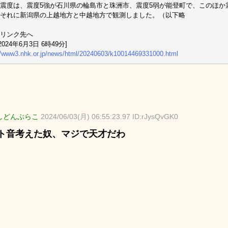
震度は、震度5強が石川県の輪島市と珠洲市、震度5弱が能登町で、このほか
それに新潟県の上越地方と中越地方で観測しました。（以下略
リンク先へ
 2024年6月3日 6時49分]
//www3.nhk.or.jp/news/html/20240603/k10014469331000.html
しどんぶらこ
2024/06/03(月) 06:55:23.97 ID:rJysQvGK0
ト音考えた奴、マジで天才だわ