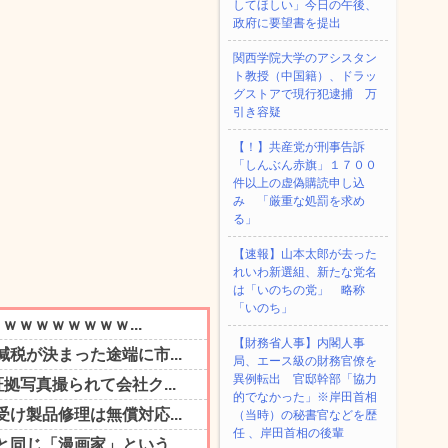
してほしい」今日の午後、
政府に要望書を提出
関西学院大学のアシスタン
ト教授（中国籍）、ドラッ
グストアで現行犯逮捕 万
引き容疑
【！】共産党が刑事告訴
「しんぶん赤旗」１７００
件以上の虚偽購読申し込
み 「厳重な処罰を求め
る」
【速報】山本太郎が去った
れいわ新選組、新たな党名
は「いのちの党」 略称
「いのち」
【財務省人事】内閣人事
局、エース級の財務官僚を
異例転出 官邸幹部「協力
的でなかった」※岸田首相
（当時）の秘書官などを歴
任 、岸田首相の後輩