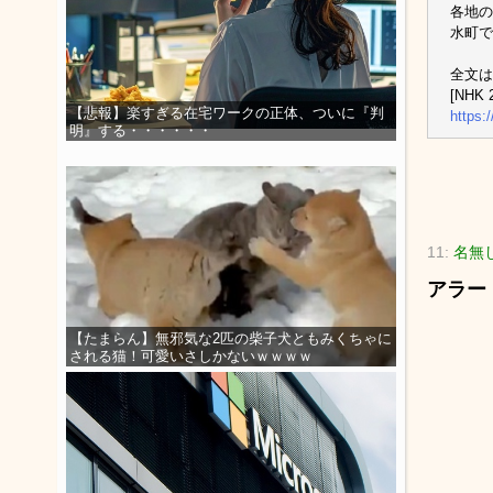
各地の
水町で
全文は
[NHK
【悲報】楽すぎる在宅ワークの正体、ついに『判
https:
明』する・・・・・・
11:
名無
アラー
【たまらん】無邪気な2匹の柴子犬ともみくちゃに
される猫！可愛いさしかないｗｗｗｗ