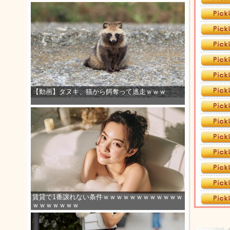
【動画】タヌキ、猫から餌奪って逃走ｗｗｗ
賃貸で1番譲れない条件ｗｗｗｗｗｗｗｗｗｗｗｗ
ｗｗｗｗｗｗｗ