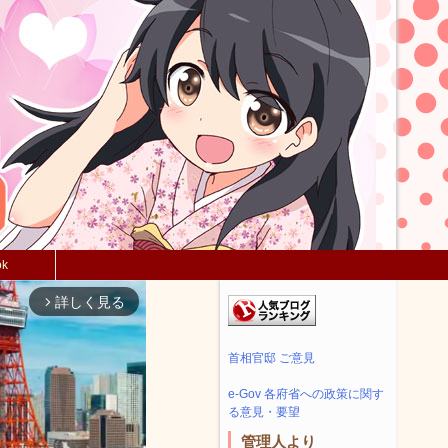
ok
詳しく見る
arrow_forward_ios
首相官邸 ご意見
e-Gov 各府省への政策に関す
る意見・要望
管理人より