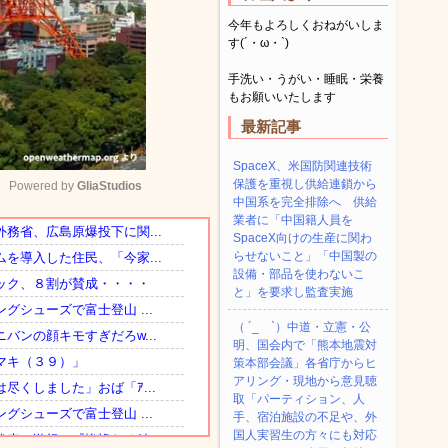
今年もよろしくおねがいしま
す(´・ω・`)
手洗い・うがい・睡眠・栄養
もお願いいたします
最新記事
SpaceX、米国防関連技術
保護を重視し供給連鎖から
Powered by 
GliaStudios
中国系を完全排除へ 供給
業者に「中国籍人員を
SpaceX向けの生産に関わ
Mute
らせないこと」「中国製の
設備・部品を使わないこ
と」を要求し監査実施
（ ´_ゝ`）中道・立憲・公
明、国会内で「熊本地震対
策本部会議」各省庁からヒ
アリング・現地から意見聴
取「パーティション、人
手、宿泊施設の不足や、外
国人実習生の方々にも対応