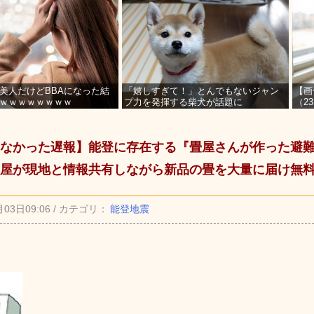
美人だけどBBAになった結
「嬉しすぎて！」とんでもないジャン
【画
ｗｗｗｗｗｗｗｗ
プ力を発揮する柴犬が話題に
（2
を募
なかった遅報】能登に存在する『畳屋さんが作った避
屋が現地と情報共有しながら新品の畳を大量に届け無
月03日09:06 / カテゴリ：
能登地震