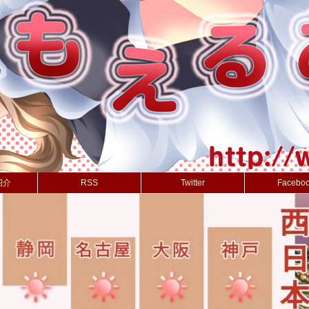
紹介
RSS
Twitter
Facebo