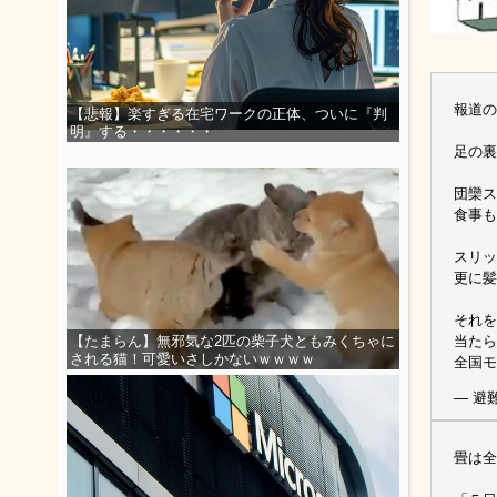
報道の
【悲報】楽すぎる在宅ワークの正体、ついに『判
明』する・・・・・・
足の裏
団欒ス
食事も
スリッ
更に髪
それを
当たら
【たまらん】無邪気な2匹の柴子犬ともみくちゃに
される猫！可愛いさしかないｗｗｗｗ
全国
— 避難
畳は全