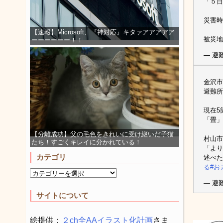
「５日
災害時
【速報】Microsoft、『神対応』キタァアアアアア
被災地
ーーーーーー！！
— 避難
金沢市
避難所
現在5
「畳」
【分離成功】父の毛色をきれいに受け継いだ子猫
村山市
たち！すごくキレイに分かれている！
「より
カテゴリ
述べた
る
#お
— 避難
サイトについて
絵提供：
２ch全AAイラスト化計画
さま