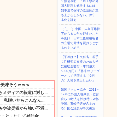
立候補表明！「埼玉県の外
国人問題を解決するには、
知事選で保守の政治家が立
ち上がるしかない」保守一
本化を訴え
（ ´_ゝ`）中国、広島原爆投
下から８１年を迎えたこと
を受け「日本は原爆被害者
の立場で同情を買おうとす
るのを止めろ」
【平等は？】文科省、若手
女性研究者支援のため大学
に補助金交付（年間最大
5000万円）「将来のリーダ
ーとして活躍する（女性
の）人材を輩出したい」
韓国サッカー協会 2011～
12年に外国人審判員・監督
官ら10数人を性接待（W杯
予選、五輪予選が含まれ
る）国会議員が事実確認