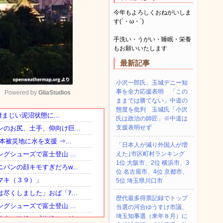
今年もよろしくおねがいしま
す(´・ω・`)
手洗い・うがい・睡眠・栄養
もお願いいたします
最新記事
小沢一郎氏、玉城デニー知
事を全力応援表明 「この
Powered by 
GliaStudios
ままでは勝てない」中道の
態度を批判 玉城氏「小沢
氏は政治の師匠」※中道は
Mute
支援表明せず
「日本人が減り外国人が増
えた｣市区町村ランキング
1位 大阪市、2位 横浜市、3
位 名古屋市、4位 京都市、
5位 埼玉県川口市
歴代最多得票記録でトップ
当選の河合ゆうすけ市議、
埼玉知事選（来年８月）に