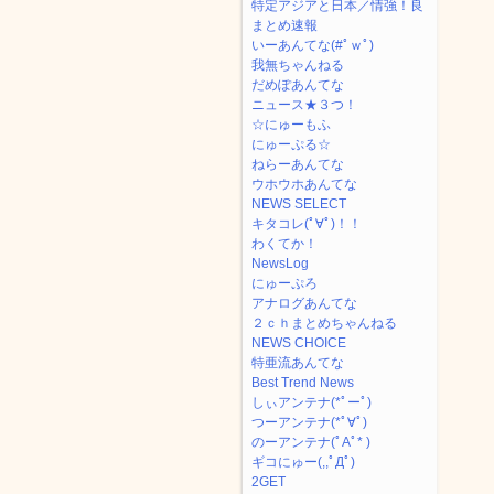
特定アジアと日本／情強！良
まとめ速報
いーあんてな(#ﾟｗﾟ)
我無ちゃんねる
だめぽあんてな
ニュース★３つ！
☆にゅーもふ
にゅーぷる☆
ねらーあんてな
ウホウホあんてな
NEWS SELECT
キタコレ(ﾟ∀ﾟ)！！
わくてか！
NewsLog
にゅーぷろ
アナログあんてな
２ｃｈまとめちゃんねる
NEWS CHOICE
特亜流あんてな
Best Trend News
しぃアンテナ(*ﾟーﾟ)
つーアンテナ(*ﾟ∀ﾟ)
のーアンテナ(ﾟAﾟ* )
ギコにゅー(,,ﾟДﾟ)
2GET