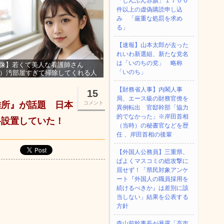
「しんぶん赤旗」１７００
件以上の虚偽購読申し込
み 「厳重な処罰を求め
る」
【速報】山本太郎が去った
れいわ新選組、新たな党名
は「いのちの党」 略称
像】若くて美人な看護師さん
「いのち」
3）汚部屋すぎて掃除してくれる人
集ｗｗｗ
【財務省人事】内閣人事
15
局、エース級の財務官僚を
難所』が話題 日本
コメント
異例転出 官邸幹部「協力
的でなかった」※岸田首相
料設置していた！
（当時）の秘書官などを歴
任 、岸田首相の後輩
【外国人公務員】三重県、
ぱよくマスコミの総攻撃に
屈せず！「県民対象アンケ
ート『外国人の職員採用を
続けるべきか』は差別に該
当しない」結果を公表する
方針
森山前幹事長が暴露「高市