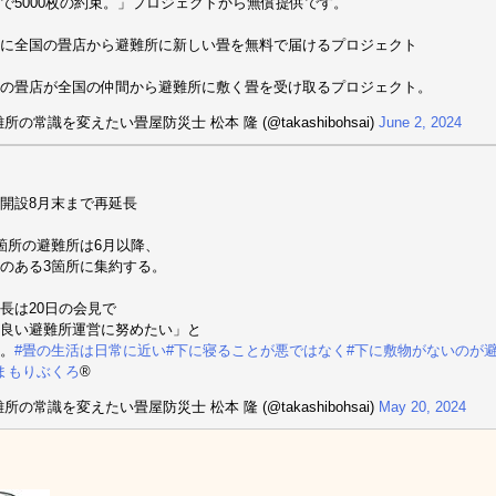
で5000枚の約束。」プロジェクトから無償提供です。
に全国の畳店から避難所に新しい畳を無料で届けるプロジェクト
の畳店が全国の仲間から避難所に敷く畳を受け取るプロジェクト。
所の常識を変えたい畳屋防災士 松本 隆 (@takashibohsai)
June 2, 2024
開設8月末まで再延長
箇所の避難所は6月以降、
のある3箇所に集約する。
長は20日の会見で
良い避難所運営に努めたい」と
。
#畳の生活は日常に近い
#下に寝ることが悪ではなく
#下に敷物がないのが
まもりぶくろ
®︎
所の常識を変えたい畳屋防災士 松本 隆 (@takashibohsai)
May 20, 2024