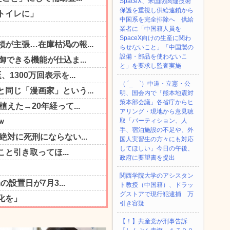
SpaceX、米国防関連技術
保護を重視し供給連鎖から
中国系を完全排除へ 供給
業者に「中国籍人員を
SpaceX向けの生産に関わ
らせないこと」「中国製の
設備・部品を使わないこ
と」を要求し監査実施
（ ´_ゝ`）中道・立憲・公
明、国会内で「熊本地震対
策本部会議」各省庁からヒ
アリング・現地から意見聴
取「パーティション、人
手、宿泊施設の不足や、外
国人実習生の方々にも対応
してほしい」今日の午後、
政府に要望書を提出
関西学院大学のアシスタン
ト教授（中国籍）、ドラッ
グストアで現行犯逮捕 万
引き容疑
【！】共産党が刑事告訴