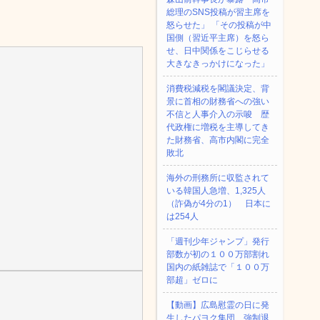
総理のSNS投稿が習主席を
怒らせた」 「その投稿が中
国側（習近平主席）を怒ら
せ、日中関係をこじらせる
大きなきっかけになった」
消費税減税を閣議決定、背
景に首相の財務省への強い
不信と人事介入の示唆 歴
代政権に増税を主導してき
た財務省、高市内閣に完全
敗北
海外の刑務所に収監されて
いる韓国人急増、1,325人
（詐偽が4分の1） 日本に
は254人
「週刊少年ジャンプ」発行
部数が初の１００万部割れ
国内の紙雑誌で「１００万
部超」ゼロに
【動画】広島慰霊の日に発
生したパヨク集団、強制退