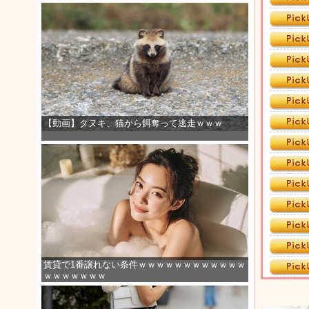
【動画】タヌキ、猫から餌奪って逃走ｗｗｗ
賃貸で1番譲れない条件ｗｗｗｗｗｗｗｗｗｗｗｗ
ｗｗｗｗｗｗｗ