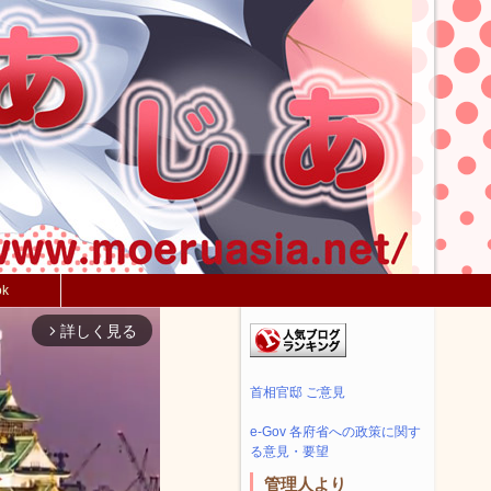
ok
詳しく見る
arrow_forward_ios
首相官邸 ご意見
e-Gov 各府省への政策に関す
る意見・要望
管理人より