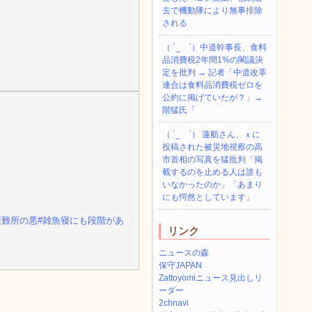
去で機動隊により無事排除
される
（ ´_ゝ`）中道幹事長、食料
品消費税2年間1%の閣議決
定を批判 → 記者「中道改革
連合は食料品消費税ゼロを
公約に掲げていたが？」→
階猛氏「
（ ´_ゝ`） 蓮舫さん、ｘに
投稿された被災地視察の高
市首相の写真を猛批判「掲
載するのを止める人は誰も
いなかったのか」「あまり
にも愕然としています」
避難所の悪
#雑魚寝にも段階があ
リンク
ニュースの森
保守JAPAN
Zattoyomiニュース見出しリ
ーダー
2chnavi