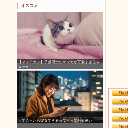
オススメ
【マンチカン】子猫同士のケンカが可愛すぎるｗ
ｗｗｗ
大学入ったら彼女できるって言ってた奴来い