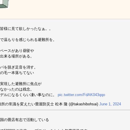
皆様に見て欲しかったなぁ。。
で温もりを感じられる避難所を。
ペースがあり昼寝や
出来る場所がある。
パを脱ぎ足音を消す。
の毛一本落ちてない
実現した避難所に焦点が
なかったのは残念。
モデルになるくらい凄い事なのに。
pic.twitter.com/FdAK043qqo
所の常識を変えたい畳屋防災士 松本 隆 (@takashibohsai)
June 1, 2024
国の畳店有志で活動している