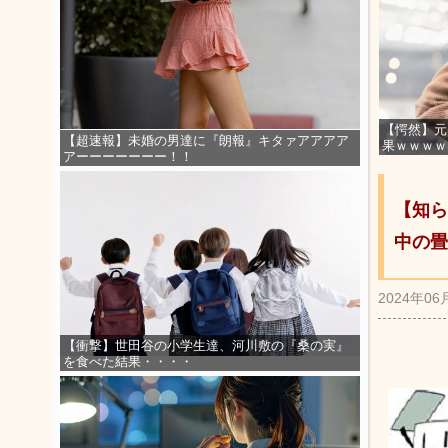
【愕然】元
【超速報】未婚の男達に『朗報』キタァアアアア
果ｗｗｗｗ
アーーーーーーー！！
【知ら
中の畳
2024年06
【衝撃】世田谷の小学生達、河川敷の『桑の実』
を食べた結果・・・・