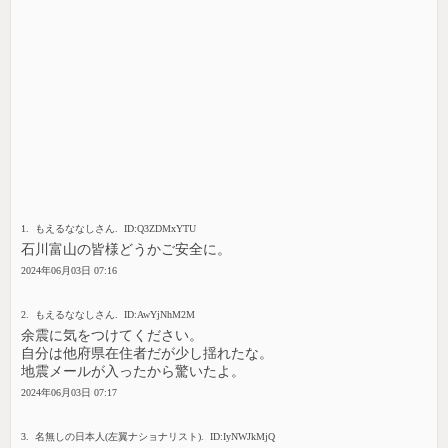
1. もえるななしさん. ID:Q3ZDMxYTU
石川富山の皆様どうかご安全に。
2024年06月03日 07:16
2. もえるななしさん. ID:AwYjNhM2M
余震に気をつけてください。
自分は他府県在住者だが少し揺れたな。
地震メールが入ったから驚いたよ。
2024年06月03日 07:17
3. 名無しの日本人(左翼ナショナリスト). ID:IyNWJkMjQ