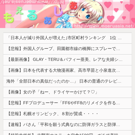
「日本人が減り外国人が増えた｣市区町村ランキング 1位 大阪市、2位 横浜市、3位 名古屋市、4位 京都市、5位 埼玉県川口市
【悲報】外国人グループ、田園都市線の橋脚にスプレーで落書きする動画がネットで話題に → ネット「治安悪化の始まり」
【最新画像】 GLAY・TERU＆パフィー亜美、レアな夫婦ショットを公開してしまう！
【画像】日本を代表する大物漫画家、高市早苗と小泉進次郎にガチギレ 痛烈な風刺漫画を投稿
海外「全部日本の真似だったのか…」 日本の普通のテレビ番組が最新SNSの数十年先を行っていたと話題に
【画像】女の子「ねー、ドライヤーかけて？♡」
【悲報】FFプロデューサー「FF6やFF8のリメイクを作るなら4部か5部作になります」
【悲報】札幌オリンピック、８割が賛成・・・・
【速報】パさん「平和を願う式典なのに防弾ガラスと防弾バッグSP」安倍元首相の悲劇や石破前首相も同環境だったことは忘れる