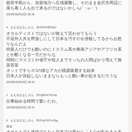
能登半島から、加賀地方へ広域避難し、そのまま金沢市周辺に
落ち着く人も出て来るのではないかしら(´・ω・`)
2024年06月03日 08:38
4. もえるななしさん. ID:BiNWRlNzU
オカルティストではないが敢えて言わせてもらう
不逞外人共を野放しにして日本を汚すのを傍観してるからお怒
りなんだよ
特亜人だけでも酷いのにイスラム系や東南アジアやアフリカ系
とか酷くなる一方だからな
同時にマスゴミや省庁や役人までそっちの人間ばかり増えて無
茶苦茶
ネットですら※3の様なアカが跳梁跋扈する始末
日本人が決起しないままならもっと酷い事が起きるだろうな
2024年06月03日 08:50
5. もえるななしさん. ID:Q0OWVhYzk
仕事始める時間で驚いたわ。
2024年06月03日 09:10
6. もえるななしさん. ID:FmOWUwNjg
※4
オカルトでも迷信でもなく日本では昔から「人心が乱れると天