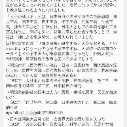
災が起きる」といわれていました。近代になってからは戦争に
も巻き込まれるようになりました
「人心が乱れる」とは、日本政府や国民が西洋の危険思想（個
人主義、国際主義、自由主義、平等主義、共産主義、社会主
義、拝金主義など）に浮かれ、日本人としての本義を忘れて皇
室を軽視し、調和を失い、闘争に満ちた社会を作ることで、天
災は「神による引き締め」と考えられていました
阪神大震災以降「サヨク政権が誕生すると天災が起きる」とい
われるようになったのもその証左ですね。天皇陛下の御前でケ
ータイをイジる中国人が東京都知事になったり、外国人崇拝、
金権崇拝、皇室軽視の政権も災いのタネでしょう
＞明治維新→西洋思想が流行→日清・日露戦争→西洋思想が流
行→第一次世界大戦→西洋思想が流行→関東大震災→共産主義
が流行→大正天皇「危険思想を絞め直せ」
：1937年 大社町西尋常高等小学校「神国民教育」第二章 神
国民教育の基調 第二節 日本精神の研究
＞明治帝崩御後の日本は人心・思想・生活が悪化、天災が相次
いだ
：1927年「自己発見」第二章 日本民族の社会 第二節 民族
的生産
ttps://dl.ndl.go.jp/pid/1271954/1/35
＞日本は関東大震災で第一次世界大戦で得た富を失った
：1923年「改造の日本・震火洗礼」科学と迷信＝天災と世相