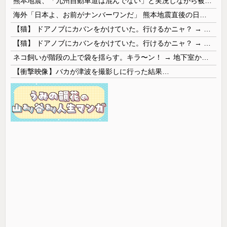
熊本地震、「九州自動車道は混んでない」と実況しながら被災地へ向かう有名アナなどに批判殺到 全国紙記者「最新の状況をいち早く伝えることは報道機関としての責務」「情報を取り上げることには大きな意義がある」
海外「日本よ、お前がナンバーワンだ」 熊本地震直後の日本の対応のスピードに世界が衝撃
【猫】 ドアノブにカバンをかけていた。行けるかニャ？ → 猫はこうなります…
【猫】 ドアノブにカバンをかけていた。行けるかニャ？ → 猫はこうなります…
ネコ飼いが階段の上で袋を揺らす。キラ〜ン！ → 地下室からヤツが現れる…
【衝撃映像】バカが津波を撮影しに行った結果…