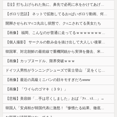
【泣】打ち上げられた魚に、鼻先で必死に水をかけてあげる犬が話題
【ポロリ悲話】 ネットで拡散してるお○ぱいポロリ動画、何故か叩かれる・・・
開脚させられマ○コ丸出し状態で、ク○ニされてる美女たち
【画像】 福岡、こんなのが普通に走ってるｗｗｗｗｗｗｗｗｗｗｗｗｗｗｗｗｗｗｗｗｗｗｗｗｗｗｗｗｗｗｗｗｗｗｗｗｗｗｗｗ
【個人撮影】 サークルの飲み会を抜け出して大人しい後輩ちゃんと店の階段でセ●クス！
韓国軍、対北朝鮮の最前線で重機関銃から実弾を撤去、米韓合同演習では米軍の無人機を「北朝鮮の侵入だ！」と迎撃一歩手前まで……ゆるんでるなぁ
【画像】カップヌードル、限界突破ｗｗｗ
ドイツ人男性がランニングシューズで富士登山 「足をくじいて動けない」
【画像】最近の高級ミニバンの顔キモすぎだろwww
【画像】「ワイらのゴマキ（３９）」
【悲報】美容師「…手は尽くしました」おば「ｱｯ…ｯｽ…」→
韓国人「安貞桓が韓国代表に激怒！『惨憺たる結果、徹底的な刷新が必要だ』と監督や協会を痛烈批判」