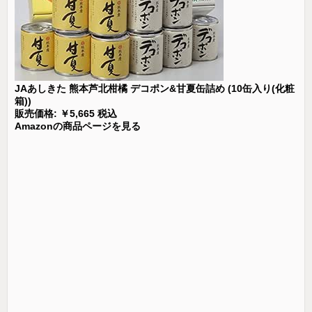
JAあしきた 熊本芦北柑橘 デコポン&甘夏缶詰め (10缶入り(化粧
箱))
販売価格: ￥5,665 税込
Amazonの商品ページを見る