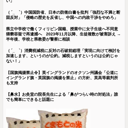
い」
（ ´_ゝ`）中国国防省、日本の防衛白書を批判「強烈な不満と断
固反対」「侵略の歴史を反省し、中国への内政干渉をやめろ」
県立中学校で働くフィリピン国籍、授業中に女子生徒へ不同意
猥褻容疑で再逮捕へ 2023年11月以降、生徒複数が被害訴え →
半年後、学校と県教委が警察に相談
（ ´_ゝ`）消費税減税に反対の石破前総理「実現に向けて検討を
加速します、というのが公約。減税しますというのは公約じゃ
ない！」
【国旗掲揚禁止令】英イングランドのオクソン州議会「公道に
イングランド旗・英国旗の掲揚を禁止」の方針、英高等裁判所
も支持
【鼻水】お灸堂の院長先生による「鼻がつらい時の対処法」誰
でも簡単にできると話題に