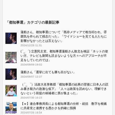
「都知事選」カテゴリの最新記事
蓮舫さん、都知事選について「既存メディアで相当叩かれ、雰
囲気を作られて残念だった」「ワイドショーを見てる人たちに
影響がなかったとは言えない」
2024/12/28 11:31
( ´_ゝ`) 立憲民主党、都知事選蓮舫さん敗北を検証「ネットの使
い方、テレビも新聞も読まないような方々へのアプローチが不
足をしていたのでは」
2024/08/09 19:02
蓮舫さん「選挙に出ても勝ち目がない」
2024/08/07 12:37
（ ´_ゝ`）法政大名誉教授「都知事選の結果の背後に日本人の読
み書き能力の急激な低下」「人々は政策を読めない、理解でき
ないという前提の候補者に票が集まった」
2024/07/30 16:15
【ｗ】連合事務局長による都知事選の分析・総括 数字を根拠
に共産党と連携する愚かさを的確に指摘
2024/07/26 19:54