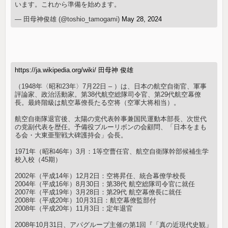
います。これから準備を始めます。
— 田母神俊雄 (@toshio_tamogami)
May 28, 2024
https://ja.wikipedia.org/wiki/ 田母神 俊雄
（1948年〈昭和23年〉7月22日 – ）は、日本の航空自衛官、軍事
評論家、政治活動家。第38代航空総隊司令官、第29代航空幕僚
長。最終階級は航空幕僚長たる空将（空軍大将相当）。
航空自衛隊退官後、太陽の党代表幹事兼国民運動本部長、次世代
の党副代表を歴任。予備役ブルーリボンの会顧問、「日本をまも
る会・大東亜聖戦大碑護持会」会長。
1971年（昭和46年）3月：1等空曹任官、航空自衛隊幹部候補生学
校入校（45期）
2002年（平成14年）12月2日：空将昇任、統合幕僚学校長
2004年（平成16年）8月30日：第38代 航空総隊司令官に就任
2007年（平成19年）3月28日：第29代 航空幕僚長に就任
2008年（平成20年）10月31日：航空幕僚監部付
2008年（平成20年）11月3日：定年退官
2008年10月31日、アパグループ主催の第1回『「真の近現代史観」