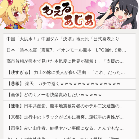
中国「大洪水！」中国ダム「決壊」地元民「公式発表より死者多い！」中国政府「住民拘束！（安否不明」中国当局「救助隊動画も削除」台風13号「三峡ﾀﾞﾑ接近中」→
日本「熊本地震（震度7」イオンモール熊本「LPG漏れて爆発（液化石油ｶﾞｽ」日本「爆発で火災が吹き飛ぶ（爆轟発生説」ハビタ「遺族説明の虚偽を認める（営業部長発言」→
高市首相が熊本で見せた本気度に世界が騒然！←「支援のスピードアップを」（海外の反応）
【凄すぎる】 力士の嫁に美人が多い理由→「これ」だったｗｗｗｗｗｗｗ
【悲報】 楽天、ガチで逝くｗｗｗｗｗｗｗｗｗｗｗｗｗｗｗｗｗｗｗｗ
【画像】どのくノ一を快楽責めしたいｗｗｗｗｗ
【速報】日本共産党、熊本地震被災者のホテル二次避難の成果はウチだとアレオレ詐欺をはじめる
【京都】走行中のトラックがビルに衝突…運転手の男性が意識不明の重体 宇治市
【画像】みい山作者、結構ヤバい事態になる。とんでもない人物との打ち合わせを自白していた