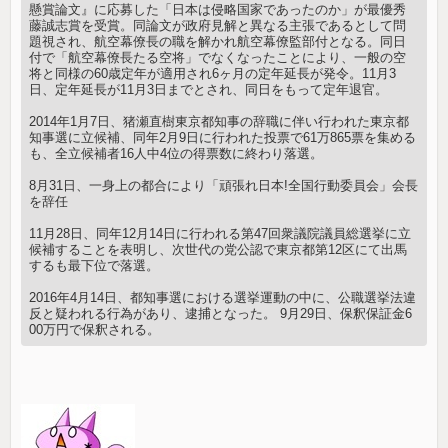
懸賞論文』に応募した「日本は侵略国家であったのか」が最優秀
藤誠志賞を受賞。同論文が政府見解と異なる主張であるとして問
題視され、航空幕僚長の職を解かれ航空幕僚監部付となる。同日
付で「航空幕僚長たる空将」でなくなったことにより、一般の空
将と同様の60歳定年が適用され6ヶ月の定年延長が発令。11月3
日、定年延長が11月3日までとされ、同日をもって定年退官。
2014年1月7日、猪瀬直樹東京都知事の辞職に伴い行われた東京都
知事選に立候補、同年2月9日に行われた投票で61万865票を集める
も、全立候補者16人中4位の得票数に終わり落選。
8月31日、一身上の都合により「頑張れ日本!全国行動委員会」会長
を辞任
11月28日、同年12月14日に行われる第47回衆議院議員総選挙に立
候補することを表明し、次世代の党公認で東京都第12区にて出馬
するも最下位で落選。
2016年4月14日、都知事選における選挙運動の中に、公職選挙法違
反と疑われる行為があり、逮捕となった。 9月29日、保釈保証金6
00万円で保釈される。