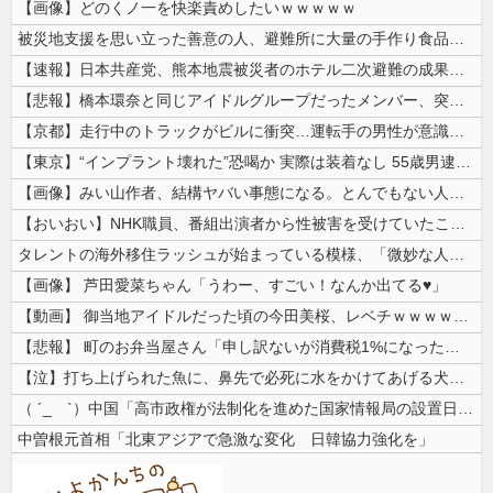
【画像】どのくノ一を快楽責めしたいｗｗｗｗｗ
被災地支援を思い立った善意の人、避難所に大量の手作り食品を送り届けよう...
【速報】日本共産党、熊本地震被災者のホテル二次避難の成果はウチだとアレ...
【悲報】橋本環奈と同じアイドルグループだったメンバー、突然暴露をしだす...
【京都】走行中のトラックがビルに衝突…運転手の男性が意識不明の重体 宇...
【東京】“インプラント壊れた”恐喝か 実際は装着なし 55歳男逮捕「1...
【画像】みい山作者、結構ヤバい事態になる。とんでもない人物との打ち合わ...
【おいおい】NHK職員、番組出演者から性被害を受けていたことが発覚「P...
タレントの海外移住ラッシュが始まっている模様、「微妙な人ばっかで憧れな...
【画像】 芦田愛菜ちゃん「うわー、すごい！なんか出てる♥」
【動画】 御当地アイドルだった頃の今田美桜、レベチｗｗｗｗｗｗｗｗｗｗ...
【悲報】 町のお弁当屋さん「申し訳ないが消費税1%になったらその分商品...
【泣】打ち上げられた魚に、鼻先で必死に水をかけてあげる犬が話題
（ ´_ゝ`）中国「高市政権が法制化を進めた国家情報局の設置日が7月3...
中曽根元首相「北東アジアで急激な変化 日韓協力強化を」