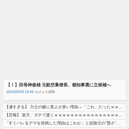
【！】田母神俊雄 元航空幕僚長、都知事選に立候補へ
2024/05/28 10:49
コメント(53)
【凄すぎる】 力士の嫁に美人が多い理由→「これ」だったｗｗｗｗｗｗｗ
【悲報】 楽天、ガチで逝くｗｗｗｗｗｗｗｗｗｗｗｗｗｗｗｗｗｗｗｗ
「すぐバレるデマを投稿した理由はこれか」と拡散元の”賢さ”に批判が殺到...