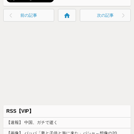
home
前の記事
次の記事
RSS【VIP】
【速報】 中国、ガチで逝く
【画像】 パッパ「妻と子供と海に来た」パシャ←想像の200倍は神々しくて草