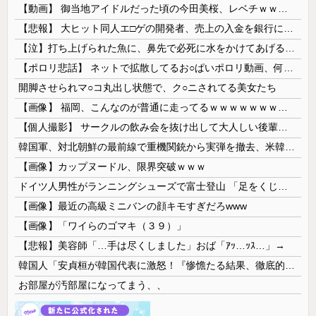
【動画】 御当地アイドルだった頃の今田美桜、レベチｗｗｗｗｗｗｗｗｗｗｗｗｗｗｗｗｗｗ
【悲報】 大ヒット同人エ□ゲの開発者、売上の入金を銀行に拒否され受け取れず、多額の納税義務だけが残る
【泣】打ち上げられた魚に、鼻先で必死に水をかけてあげる犬が話題
【ポロリ悲話】 ネットで拡散してるお○ぱいポロリ動画、何故か叩かれる・・・
開脚させられマ○コ丸出し状態で、ク○ニされてる美女たち
【画像】 福岡、こんなのが普通に走ってるｗｗｗｗｗｗｗｗｗｗｗｗｗｗｗｗｗｗｗｗｗｗｗｗｗｗｗｗｗｗｗｗｗｗｗｗｗｗｗｗ
【個人撮影】 サークルの飲み会を抜け出して大人しい後輩ちゃんと店の階段でセ●クス！
韓国軍、対北朝鮮の最前線で重機関銃から実弾を撤去、米韓合同演習では米軍の無人機を「北朝鮮の侵入だ！」と迎撃一歩手前まで……ゆるんでるなぁ
【画像】カップヌードル、限界突破ｗｗｗ
ドイツ人男性がランニングシューズで富士登山 「足をくじいて動けない」
【画像】最近の高級ミニバンの顔キモすぎだろwww
【画像】「ワイらのゴマキ（３９）」
【悲報】美容師「…手は尽くしました」おば「ｱｯ…ｯｽ…」→
韓国人「安貞桓が韓国代表に激怒！『惨憺たる結果、徹底的な刷新が必要だ』と監督や協会を痛烈批判」
お部屋が汚部屋になってまう、、