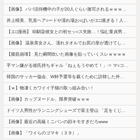
【画像】 パパ活待機中の子が20人ぐらい激写されるｗｗｗｗｗｗｗｗｗｗｗ
井上晴美、乳首ヘア○ードや濡れ場お○ぱいがエ□過ぎる！人生最後のラスト写真集、最高！！
【エ□漫画】 幼馴染彼女との初セッ○ス失敗…！悩む童貞男子にクラスメイトのギャルJKが優しく近づきオチ○ポよしよしされちゃう…！
【画像】 温泉美女さん、濡れタオルでお尻の形が透けてしまう
【腹筋崩壊】 見た瞬間吹いた画像を貼っていくスレｗｗｗｗ
手マン嫌がる彼氏持ちギャル「ねぇもうやめて！」⇒ マ○コは正直だった結果…
韓国のサッカー協会、W杯予選等を裁くために訪韓した外国人審判を「性接待」していた……大して強くもないチームが潤沢な予算を持ってりゃそうなるわな
【ｗ】物凄くカワイイ子猫の取っ組み合い！
【画像】カップヌードル、限界突破ｗｗｗ
ドイツ人男性がランニングシューズで富士登山 「足をくじいて動けない」
【画像】最近の高級ミニバンの顔キモすぎだろwww
【画像】「ワイらのゴマキ（３９）」