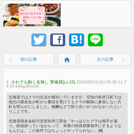
home
前の記事
次の記事
1:
それでも動く名無し 警備員[Lv.15]
2024/05/22(水) 05:36:11.7
4 ID:4A0gJKmG0
北海道ではクマの出没が相次いでいますが、空知の奈井江町では
地元の猟友会が町から要請を受けてもクマの駆除に参加しない方
針を明らかにしました。報酬などで折り合いがつかなかったとい
うことです。
北海道猟友会砂川支部奈井江部会「やっぱりヒグマは相手が違
う。鉄砲持っているからって、米軍の特殊部隊相手にするような
もんだよ。この条件ではちょっとやってられない」(略