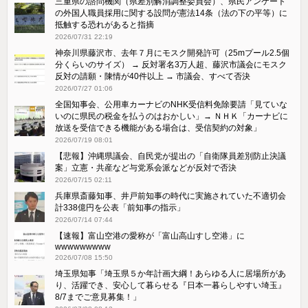
三重県の諮問機関（県差別解消調整委員会）、県民アンケート
の外国人職員採用に関する設問が憲法14条（法の下の平等）に
抵触する恐れがあると指摘
2026/07/31 22:19
神奈川県藤沢市、去年７月にモスク開発許可（25mプール2.5個
分くらいのサイズ） → 反対署名3万人超、藤沢市議会にモスク
反対の請願・陳情が40件以上 → 市議会、すべて否決
2026/07/27 01:06
全国知事会、公用車カーナビのNHK受信料免除要請「見ていな
いのに県民の税金を払うのはおかしい」→ ＮＨＫ「カーナビに
放送を受信できる機能がある場合は、受信契約の対象」
2026/07/19 08:01
【悲報】沖縄県議会、自民党が提出の「自衛隊員差別防止決議
案」立憲・共産など与党系会派などが反対で否決
2026/07/15 02:11
兵庫県斎藤知事、井戸前知事の時代に実施されていた不適切会
計338億円を公表「前知事の指示」
2026/07/14 07:44
【速報】富山空港の愛称が「富山高山すし空港」に
wwwwwwwww
2026/07/08 15:50
埼玉県知事「埼玉県５か年計画大綱！あらゆる人に居場所があ
り、活躍でき、安心して暮らせる『日本一暮らしやすい埼玉』
8/7までご意見募集！」