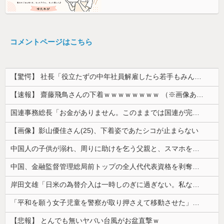
コメントページはこちら
【驚愕】 社長「役立たずの中年社員解雇したら若手もみんな辞めてしまった…」
【速報】 齋藤飛鳥さんの下着ｗｗｗｗｗｗｗｗ （※画像あり）
国連事務総長「お金がありません。このままでは国連が完全崩壊します。助けて下さい」
【画像】影山優佳さん(25)、下着姿であたシコが止まらない
中国人の子供が溺れ、周りに助けを乞う父親と、スマホを向けてインプレ稼ぎの見物人
中国、金融監督管理総局前トップの全人代代表資格を剥奪…重大な規律違反で！
岸田文雄「日米の為替介入は一時しのぎに過ぎない。私なら円を強くすることが出来る」
「平和を願う女子児童を警察が取り押さえて移動させた」と市民団体が告発、「児童……どこ？」とガチで困惑する人が続出
【悲報】 とんでも無いヤバい台風がお盆直撃ｗ