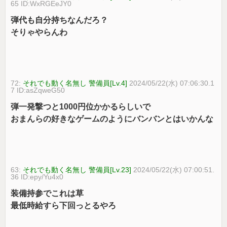
65 ID:WxRGEeJY0
弾代も自分持ちなんだろ？
そりゃやらんわ
72:
それでも動く名無し 警備員[Lv.4]
2024/05/22(水) 07:06:30.1
7 ID:asZqweG50
弾一発撃つと1000円位かかるらしいで
おまんらの好きなゲームのようにバンバンとはいかんな
63:
それでも動く名無し 警備員[Lv.23]
2024/05/22(水) 07:00:51.
36 ID:epy/Yu4x0
装備持参でこれは草
最低時給すら下回っとるやろ