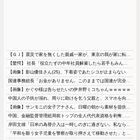
【ＧＪ】震災で家を無くした親戚一家が、東京の我が家に転がり込んで一年近く帰らない。「東京は家賃が高くて～」「働き口がなくて～」と言い訳ばっかりなので、父親が独断で・・・ｗ
【驚愕】 社長「役立たずの中年社員解雇したら若手もみんな辞めてしまった…」
【画像】影山優佳さん(25)、下着姿であたシコが止まらない
国連事務総長「お金がありません。このままでは国連が完全崩壊します。助けて下さい」
【画像】かぐや様は告らせたいの伊井野ミコちゃんｗｗｗｗｗ
中国人の子供が溺れ、周りに助けを乞う父親と、スマホを向けてインプレ稼ぎの見物人
【画像】サンモニの女子アナさん、日曜の朝から素材を提供してしまう
中国、金融監督管理総局前トップの全人代代表資格を剥奪…重大な規律違反で！
岸田文雄「日米の為替介入は一時しのぎに過ぎない。私なら円を強くすることが出来る」
「平和を願う女子児童を警察が取り押さえて移動させた」と市民団体が告発、「児童……どこ？」とガチで困惑する人が続出