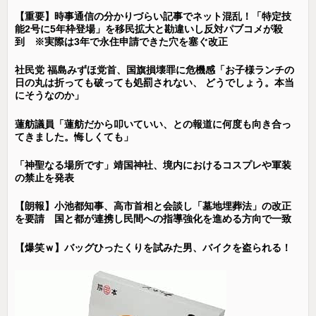
【重要】時事通信の分かりづらい記事でネット混乱！「特定技
能2号に5年枠登場」を移民拡大と勘違いし反対パブコメが殺
到 ※実際は3年で永住申請できた穴を塞ぐ改正
社民党 福島みずほ党首、国旗損壊罪に危機感「お子様ランチの
日の丸は折っても破っても処罰されない、 どうでしょう。本当
にそうなのか」
蓮舫議員「蓮舫だから叩いていい、との報道に何度も向き合っ
てきました。悔しくても」
「神聖なる場所です」靖国神社、境内におけるコスプレや軍装
の禁止を発表
【朗報】小池都知事、高市首相と会談し「墓地埋葬法」の改正
を要請 国と都が連携し民間への指導強化を進める方向で一致
【爆笑ｗ】バッグひったくりを試みた男、バイクを盗られる！