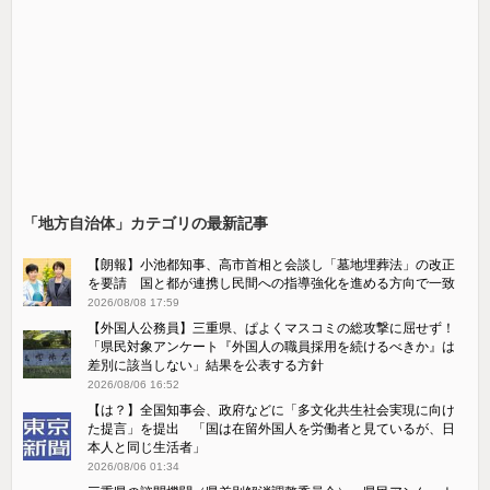
「地方自治体」カテゴリの最新記事
【朗報】小池都知事、高市首相と会談し「墓地埋葬法」の改正
を要請 国と都が連携し民間への指導強化を進める方向で一致
2026/08/08 17:59
【外国人公務員】三重県、ぱよくマスコミの総攻撃に屈せず！
「県民対象アンケート『外国人の職員採用を続けるべきか』は
差別に該当しない」結果を公表する方針
2026/08/06 16:52
【は？】全国知事会、政府などに「多文化共生社会実現に向け
た提言」を提出 「国は在留外国人を労働者と見ているが、日
本人と同じ生活者」
2026/08/06 01:34