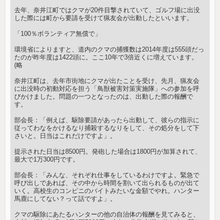
去年、奈井江町ではクマが20件目撃されていて、ゴルフ場に出没
した際には町から要請を受けて猟友会が出動したといいます。
「100％ボランティア無償で」
環境省によりますと、道内のクマの捕獲数は2014年度は555頭だっ
たのが昨年度は1422頭に。ここ10年で3倍近くに増えています。
(略
奈井江町は、去年市街地にクマが出たことを受け、先月、猟友会
に出没時の初動対応を担う「鳥獣被害対策実施隊」への参加を呼
びかけました。問題の一つとなったのは、出動した際の報酬で
す。
部会長：「例えば、駆除要請があったら出動して、彼らの指示に
従ってわなをかけるなり捕殺するなりをして、その処分をして下
さいと。日当はこれだけですよ」。
提示された日当は8500円。発砲した場合は1800円が加算されて、
最大で1万300円です。
部会長：「みんな、それぞれ仕事をしているわけですよ。緊急で
呼び出しであれば、その中から時間を割いて出られるものが出て
いく。高校生のコンビニのバイトみたいな金額でやれ。ハンター
馬鹿にしてない？って話ですよ」。
クマの駆除にあたるハンターの他の自治体の報酬を見てみると、