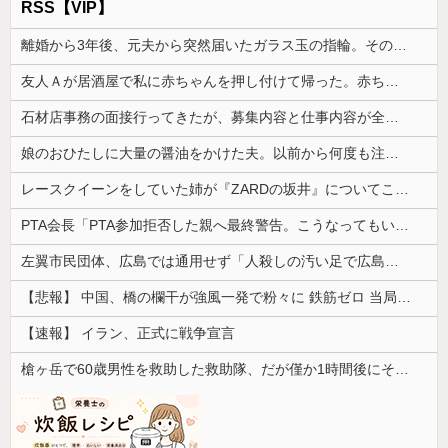
RSS【VIP】
離婚から3年後、元夫から突然届いたガラス玉の指輪。その真意を知った瞬間、私も弁護士も言葉を失って…
友人Ａが居酒屋で私に赤ちゃんを押し付けて帰った。赤ちゃんは泣き止まないし、苦情もきて...
石材店事務の面接行ってきたが、募集内容と仕事内容が全然違った。接客と清掃、草取りとかが仕事ｗ
娘のおひたしに大量の醤油をかけた夫。以前から何度も注意していたのに、また同じことを繰り返して…
レースクイーンをしていた姉が『ZARDの坂井』についてこう言っていた
PTA会長「PTA参加拒否した親へ最終警告。こうなってもいい？」
左翼市民団体、広島では通用せず「人殺しの汚い足で広島の土を踏むな！」→広島県民「お前らの方が汚いんじゃ！」「ワシらが広島県民じゃ」
【悲報】 中国、橋の欄干が強風一発で粉々に 鉄筋ゼロ 当局「接着剤でくっつけただけ」「正常で、品質問題はない」
【速報】 イラン、正式に戦争宣言
槍ヶ岳で60歳男性を救助した救助隊、だが僅か1時間後にその男性が所属していたPTから連絡があって……