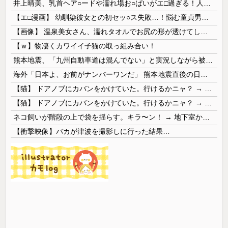
井上晴美、乳首ヘア○ードや濡れ場お○ぱいがエ□過ぎる！人生最後のラスト写真集、最高！！
【エ□漫画】 幼馴染彼女との初セッ○ス失敗…！悩む童貞男子にクラスメイトのギャルJKが優しく近づきオチ○ポよしよしされちゃう…！
【画像】 温泉美女さん、濡れタオルでお尻の形が透けてしまう
【ｗ】物凄くカワイイ子猫の取っ組み合い！
熊本地震、「九州自動車道は混んでない」と実況しながら被災地へ向かう有名アナなどに批判殺到 全国紙記者「最新の状況をいち早く伝えることは報道機関としての責務」「情報を取り上げることには大きな意義がある」
海外「日本よ、お前がナンバーワンだ」 熊本地震直後の日本の対応のスピードに世界が衝撃
【猫】 ドアノブにカバンをかけていた。行けるかニャ？ → 猫はこうなります…
【猫】 ドアノブにカバンをかけていた。行けるかニャ？ → 猫はこうなります…
ネコ飼いが階段の上で袋を揺らす。キラ〜ン！ → 地下室からヤツが現れる…
【衝撃映像】バカが津波を撮影しに行った結果…