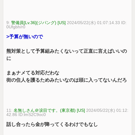
9:
警備員[Lv.36](ジパング) [US]
2024/05/22(水) 01:07:14.33 ID:
0Ufgbh/r0
>予算が無いので
熊対策として予算組みたくないって正直に言えばいいの
に
まぁナメてる対応だわな
街の住人を護るためみたいなのは頭に入ってないんだろ
11:
名無しさん＠涙目です。(東京都) [US]
2024/05/22(水) 01:12:
42.86 ID:lmS2C9oc0
話し合ったら金が降ってくるわけでもなし