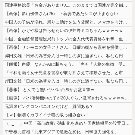
国連事務総長「お金がありません。このままでは国連が完全崩壊します。助け...
【画像】影山優佳さん(25)、下着姿であたシコが止まらない
中国人の子供が溺れ、周りに助けを乞う父親と、スマホを向けてインプレ稼ぎ...
【画像】かぐや様は告らせたいの伊井野ミコちゃんｗｗｗｗｗ
中国、金融監督管理総局前トップの全人代代表資格を剥奪…重大な規律違反で...
【画像】サンモニの女子アナさん、日曜の朝から素材を提供してしまう
岸田文雄「日米の為替介入は一時しのぎに過ぎない。私なら円を強くすること...
【朗報】声優、なんかAIに勝ちそう。「声も「人格の象徴」明記、法務省」
「平和を願う女子児童を警察が取り押さえて移動させた」と市民団体が告発、...
岸田文雄「日米の為替介入は一時しのぎに過ぎない。私なら円を強くすること...
【悲報】 とんでも無いヤバい台風がお盆直撃ｗ
【画像】 パパ活待機中の子が20人ぐらい激写されるｗｗｗｗｗｗｗｗｗｗ...
元温泉ピンクコンパニオンだけど、質問ある？
【ｗ】物凄くカワイイ子猫の取っ組み合い！
（ ´_ゝ`）中国「高市政権が法制化を進めた国家情報局の設置日が7月3...
中曽根元首相「北東アジアで急激な変化 日韓協力強化を」