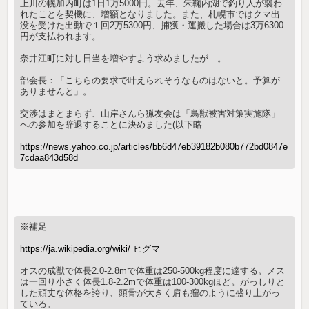
上川の幌加内町は1日1万5000円。去年、朱鞠内湖で釣り人が襲わ
れたことを契機に、増額となりました。また、札幌市ではクマ出
没を受けた出動で１回2万5300円、捕獲・運搬した場合は3万6300
円が支払われます。
奈井江町に対し日当を増やすよう求めましたが…。
部会長：「こちらの要求で叶えられそうなものはないと。予算が
ありませんと」。
交渉はまとまらず、山岸さんら猟友会は「鳥獣被害対策実施隊」
への参加を辞退することに決めました(以下略
https://news.yahoo.co.jp/articles/bb6d47eb39182b080b772bd0847e
7cdaa843d58d
※補足
https://ja.wikipedia.org/wiki/ ヒグマ
オスの成獣で体長2.0-2.8mで体重は250-500kg程度に達する。メス
は一回り小さく体長1.8-2.2mで体重は100-300kgほど。がっしりと
した頑丈な体格を誇り、頭骨が大きく肩も瘤のように盛り上がっ
ている。