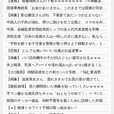
【速報】 齋藤飛鳥さんの下着ｗｗｗｗｗｗｗｗ （※画像あり）
国連事務総長「お金がありません。このままでは国連が完全崩壊します。助けて下さい」
【画像】影山優佳さん(25)、下着姿であたシコが止まらない
中国人の子供が溺れ、周りに助けを乞う父親と、スマホを向けてインプレ稼ぎの見物人
中国、金融監督管理総局前トップの全人代代表資格を剥奪…重大な規律違反で！
岸田文雄「日米の為替介入は一時しのぎに過ぎない。私なら円を強くすることが出来る」
「平和を願う女子児童を警察が取り押さえて移動させた」と市民団体が告発、「児童……どこ？」とガチで困惑する人が続出
【悲報】 とんでも無いヤバい台風がお盆直撃ｗ
【画像】 パパ活待機中の子が20人ぐらい激写されるｗｗｗｗｗｗｗｗｗｗｗ
井上晴美、乳首ヘア○ードや濡れ場お○ぱいがエ□過ぎる！人生最後のラスト写真集、最高！！
【エ□漫画】 幼馴染彼女との初セッ○ス失敗…！悩む童貞男子にクラスメイトのギャルJKが優しく近づきオチ○ポよしよしされちゃう…！
【画像】 温泉美女さん、濡れタオルでお尻の形が透けてしまう
【腹筋崩壊】 見た瞬間吹いた画像を貼っていくスレｗｗｗｗ
手マン嫌がる彼氏持ちギャル「ねぇもうやめて！」⇒ マ○コは正直だった結果…
韓国のサッカー協会、W杯予選等を裁くために訪韓した外国人審判を「性接待」していた……大して強くもないチームが潤沢な予算を持ってりゃそうなるわな
【ｗ】物凄くカワイイ子猫の取っ組み合い！