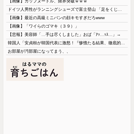
【画像】カップヌードル、限界突破ｗｗｗ
ドイツ人男性がランニングシューズで富士登山 「足をくじいて動けない」
【画像】最近の高級ミニバンの顔キモすぎだろwww
【画像】「ワイらのゴマキ（３９）」
【悲報】美容師「…手は尽くしました」おば「ｱｯ…ｯｽ…」→
韓国人「安貞桓が韓国代表に激怒！『惨憺たる結果、徹底的な刷新が必要だ』と監督や協会を痛烈批判」
お部屋が汚部屋になってまう、、