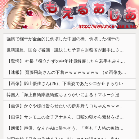
強風で欄干が全面的に倒壊した中国の橋、倒壊した欄干の破片を調べると凄まじい事実が発覚して……
世耕議員、国会で審議・議決した予算を財務省が勝手に３兆円動かしていると指摘・問題視
【驚愕】 社長「役立たずの中年社員解雇したら若手もみんな辞めてしまった…」
【速報】 齋藤飛鳥さんの下着ｗｗｗｗｗｗｗｗ （※画像あり）
【画像】影山優佳さん(25)、下着姿であたシコが止まらない
韓国人「海上自衛隊護衛艦ちょうかいによるトマホーク巡航ミサイルの実射試験に韓国人が衝撃！」→「着々と進む最新鋭の防衛装備‥」
【画像】かぐや様は告らせたいの伊井野ミコちゃんｗｗｗｗｗ
【画像】サンモニの女子アナさん、日曜の朝から素材を提供してしまう
【朗報】声優、なんかAIに勝ちそう。「声も「人格の象徴」明記、法務省」