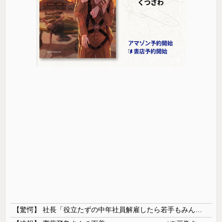
【驚愕】 社長「役立たずの中年社員解雇したら若手もみんな辞めてしまった…」