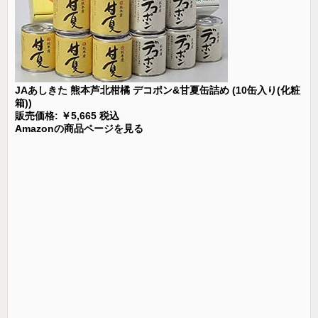
JAあしきた 熊本芦北柑橘 デコポン&甘夏缶詰め (10缶入り(化粧
箱))
販売価格: ￥5,665 税込
Amazonの商品ページを見る