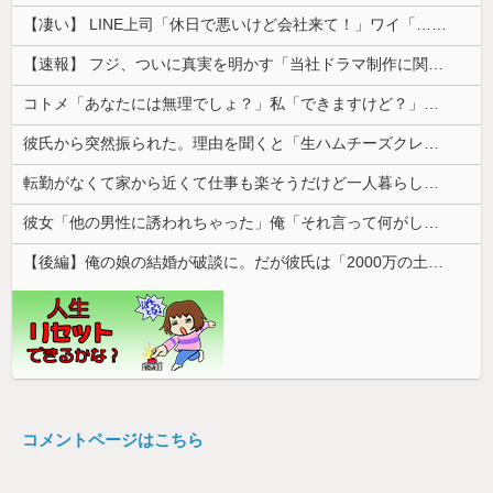
【凄い】 LINE上司「休日で悪いけど会社来て！」ワイ「…無視」上司「マジでヤバいから！」←その結果ｗｗｗｗｗ
【速報】 フジ、ついに真実を明かす「当社ドラマ制作に関するご説明」5chの目は厳しいぞ
コトメ「あなたには無理でしょ？」私「できますけど？」→何も知らない前提で話しかけてくるコトメが止まらず…
彼氏から突然振られた。理由を聞くと「生ハムチーズクレープ食べたから」と言われて…
転勤がなくて家から近くて仕事も楽そうだけど一人暮らしするチャンスを逃してずっと実家暮らしになりそう
彼女「他の男性に誘われちゃった」俺「それ言って何がしたいの？」→何度も試されるたび気持ちが冷めていって…
【後編】俺の娘の結婚が破談に。だが彼氏は「2000万の土地」を購入。こじれた二人は想像以上の修羅場に
コメントページはこちら