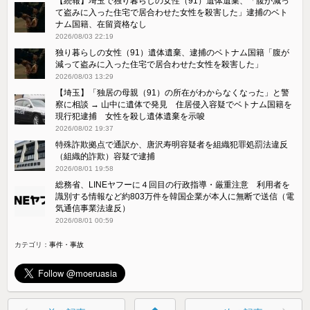
【続報】埼玉で独り暮らしの女性（91）遺体遺棄、「腹が減っ
て盗みに入った住宅で居合わせた女性を殺害した」逮捕のベト
ナム国籍、在留資格なし
2026/08/03 22:19
独り暮らしの女性（91）遺体遺棄、逮捕のベトナム国籍「腹が
減って盗みに入った住宅で居合わせた女性を殺害した」
2026/08/03 13:29
【埼玉】「独居の母親（91）の所在がわからなくなった」と警
察に相談 → 山中に遺体で発見 住居侵入容疑でベトナム国籍を
現行犯逮捕 女性を殺し遺体遺棄を示唆
2026/08/02 19:37
特殊詐欺拠点で通訳か、唐沢寿明容疑者を組織犯罪処罰法違反
（組織的詐欺）容疑で逮捕
2026/08/01 19:58
総務省、LINEヤフーに４回目の行政指導・厳重注意 利用者を
識別する情報など約803万件を韓国企業が本人に無断で送信（電
気通信事業法違反）
2026/08/01 00:59
カテゴリ：
事件・事故