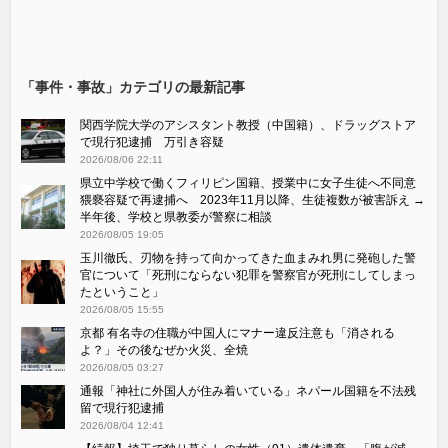
「事件・事故」カテゴリの最新記事
関西学院大学のアシスタント教授（中国籍）、ドラッグストア
で現行犯逮捕 万引き容疑
2026/08/06 22:11
県立中学校で働くフィリピン国籍、授業中に女子生徒へ不同意
猥褻容疑で再逮捕へ 2023年11月以降、生徒複数が被害訴え →
半年後、学校と県教委が警察に相談
2026/08/05 19:05
玉川徹氏、刃物を持って向かってきた血まみれ男に発砲した警
官について「死刑にならない犯罪を警察官が死刑にしてしまっ
たということ」
2026/08/05 15:55
京都 有名寺の住職が中国人にマナー違反注意も「消される
よ？」その後なぜか火災、全焼
2026/08/05 03:27
通報「神社に外国人が住み着いている」ネパール国籍を不法残
留で現行犯逮捕
2026/08/04 12:41