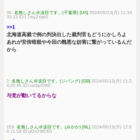
36:
名無しさん＠涙目です。(千葉県) [US]
2024/05/13(月) 11:34:
33.23 ID:L7my2Ypb0
>>1
北海道高裁で例の判決出した裁判官もどうにかしろよ
あれが安倍暗殺や今回の醜悪な妨害に繋がっているんだ
から
2:
名無しさん＠涙目です。(ジパング) [GB]
2024/05/13(月) 11:2
4:25.45 ID:rxiobpGW0
与党が動いてるからな
159:
名無しさん＠涙目です。(みかか) [NL]
2024/05/13(月) 12:0
0:11.59 ID:pOuTt8CK0