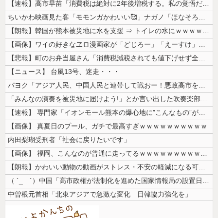
【速報】高市早苗「消費税は絶対に2年後増税する。私の覚悟だ。」
ちいかわ映画見た客「モモンガかわいい🥰」ナガノ「ほなそろそろモモンガ...
【朗報】韓国が熊本被災地に水を支援 ⇒ トイレの水にｗｗｗｗｗｗｗ
【画像】ワイの好きなヱロ漫画家が「どじろー」「えーすけ」「hamao」...
【悲報】町のお弁当屋さん「消費税減税されても値下げせず全て利益にする！...
【ニュース】 台風13号、迷走・・・
パヨク「アジア人民、中国人民と連帯して戦おー！悪政高市を打倒するぞー！...
「みんなの演奏を被災地に届けよう!」とか言い出した吹奏楽部の顧問、だが...
【速報】 専門家「イオンモール熊本の爆心地に”こんなもの”があったんだ...
【画像】 真夏日のプール、ガチで最高すぎｗｗｗｗｗｗｗｗｗｗ
内田梨瑚受刑者「社会に戻りたいです」
【画像】 福岡、こんなのが普通に走ってるｗｗｗｗｗｗｗｗｗｗｗｗｗｗｗ...
【朗報】かわいい動物の動画がストレス・不安の軽減になる可能性。英大学の...
（ ´_ゝ`）中国「高市政権が法制化を進めた国家情報局の設置日が7月3...
中曽根元首相「北東アジアで急激な変化 日韓協力強化を」