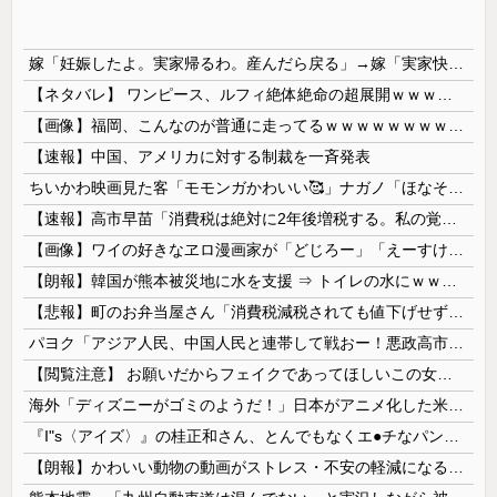
嫁「妊娠したよ。実家帰るわ。産んだら戻る」→嫁「実家快適すぎｗもう戻りません」俺「転勤でそっち行くから一緒に住もう」嫁「は？離婚して！ほらさっさと紙書けや！」俺「はい」
【ネタバレ】 ワンピース、ルフィ絶体絶命の超展開ｗｗｗｗｗｗｗｗｗｗｗｗｗｗｗｗｗｗｗｗｗｗｗｗｗｗｗｗｗｗｗｗｗｗｗｗｗｗｗｗｗｗｗｗｗ...
【画像】福岡、こんなのが普通に走ってるｗｗｗｗｗｗｗｗｗｗｗｗｗｗｗｗｗｗｗｗｗｗｗｗｗｗｗｗｗｗｗｗｗｗｗｗｗｗｗｗ
【速報】中国、アメリカに対する制裁を一斉発表
ちいかわ映画見た客「モモンガかわいい🥰」ナガノ「ほなそろそろモモンガ■すで～」→
【速報】高市早苗「消費税は絶対に2年後増税する。私の覚悟だ。」
【画像】ワイの好きなヱロ漫画家が「どじろー」「えーすけ」「hamao」なんやがｗｗｗｗｗ
【朗報】韓国が熊本被災地に水を支援 ⇒ トイレの水にｗｗｗｗｗｗｗ
【悲報】町のお弁当屋さん「消費税減税されても値下げせず全て利益にする！」と宣言しネットで物議 → ｗｗｗｗｗｗｗｗｗｗｗｗｗｗ
パヨク「アジア人民、中国人民と連帯して戦おー！悪政高市を打倒するぞー！」
【閲覧注意】 お願いだからフェイクであってほしいこの女児の動画、本物だった…
海外「ディズニーがゴミのようだ！」日本がアニメ化した米人気SF作品に絶賛の声が殺到中
『I"s〈アイズ〉』の桂正和さん、とんでもなくエ●チなパンツを描く。これもう芸術だろ
【朗報】かわいい動物の動画がストレス・不安の軽減になる可能性。英大学の研究で実証