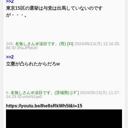
>>2
東京15区の選挙は与党は出馬していないのです
が・・・。
245:
名無しさん＠涙目です。(茸) [ﾇｺ]
2024/05/13(月) 12:16:20.
86 ID:3NuJPbbz0
>>2
立憲が凸られたからだろw
6:
名無しさん＠涙目です。(茨城県) [ﾆﾀﾞ]
2024/05/13(月) 11:27:
14.29 ID:vr6sN1qs0
https://youtu.be/lhe8sRkWh5I&t=15