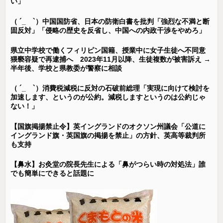
い」
（ ´_ゝ`）中国国防省、日本の防衛白書を批判「強烈な不満と断
固反対」「侵略の歴史を反省し、中国への内政干渉をやめろ」
県立中学校で働くフィリピン国籍、授業中に女子生徒へ不同意
猥褻容疑で再逮捕へ 2023年11月以降、生徒複数が被害訴え →
半年後、学校と県教委が警察に相談
（ ´_ゝ`）消費税減税に反対の石破前総理「実現に向けて検討を
加速します、というのが公約。減税しますというのは公約じゃ
ない！」
【国旗掲揚禁止令】英イングランドのオクソン州議会「公道に
イングランド旗・英国旗の掲揚を禁止」の方針、英高等裁判所
も支持
【鼻水】お灸堂の院長先生による「鼻がつらい時の対処法」誰
でも簡単にできると話題に