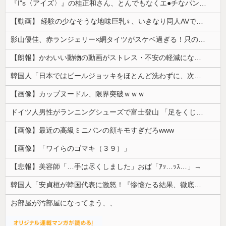
『I"s〈アイズ〉』の桂正和さん、とんでもなくエ●チなパンツを描く。これもう芸術だろ
【動画】 経験の少なそうな地味巨乳♀、いきなり同人AVで生挿入セッ○スしてしまう。 日本終わりすぎだろ・・・
影山優佳、赤ランジェリー×網タイツがスケベ過ぎる！只の痴女だろ・・・
【朗報】かわいい動物の動画がストレス・不安の軽減になる可能性。英大学の研究で実証
韓国人「日本ではビールジョッキをほとんど洗わずに、次の客に出すんだ！ これが証拠の映像だ!!」……あー、なるほどですねー。韓国には「アレ」がないんだ？
【画像】カップヌードル、限界突破ｗｗｗ
ドイツ人男性がランニングシューズで富士登山 「足をくじいて動けない」
【画像】最近の高級ミニバンの顔キモすぎだろwww
【画像】「ワイらのゴマキ（３９）」
【悲報】美容師「…手は尽くしました」おば「ｱｯ…ｯｽ…」→
韓国人「安貞桓が韓国代表に激怒！『惨憺たる結果、徹底的な刷新が必要だ』と監督や協会を痛烈批判」
お部屋が汚部屋になってまう、、