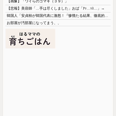
【画像】「ワイらのゴマキ（３９）」
【悲報】美容師「…手は尽くしました」おば「ｱｯ…ｯｽ…」→
韓国人「安貞桓が韓国代表に激怒！『惨憺たる結果、徹底的な刷新が必要だ』と監督や協会を痛烈批判」
お部屋が汚部屋になってまう、、