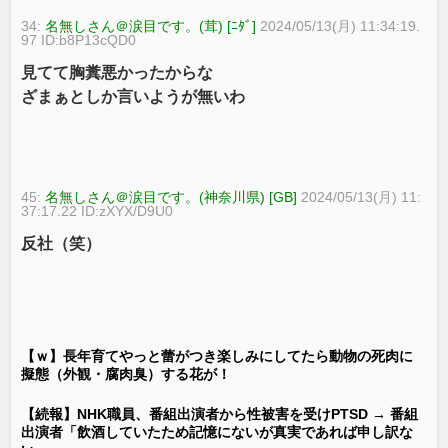
34:
名無しさん＠涙目です。(茸) [ﾆﾀﾞ]
2024/05/13(月) 11:34:19.
97 ID:b8P13cQD0
見てて胸糞悪かったからな
ざまぁとしか言いようが無いわ
45:
名無しさん＠涙目です。(神奈川県) [GB]
2024/05/13(月) 11:
37:17.22 ID:zXYX/D9U0
反社（笑）
【ｗ】長年育てやっと蕾がつき楽しみにしてたら動物の死肉に
擬態（外観・腐肉臭）する花が！
【続報】NHK職員、番組出演者から性被害を受けPTSD → 番組
出演者「飲酒していたため記憶にないが真実であれば申し訳な