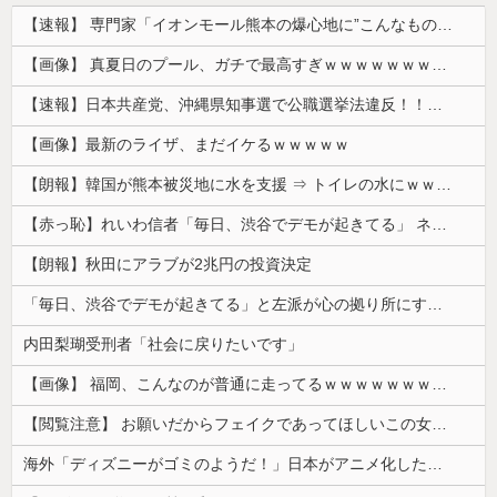
【速報】 専門家「イオンモール熊本の爆心地に”こんなもの”があったんだけど…」
【画像】 真夏日のプール、ガチで最高すぎｗｗｗｗｗｗｗｗｗｗ
【速報】日本共産党、沖縄県知事選で公職選挙法違反！！！ 110番通報されても辞全くめない件
【画像】最新のライザ、まだイケるｗｗｗｗｗ
【朗報】韓国が熊本被災地に水を支援 ⇒ トイレの水にｗｗｗｗｗｗｗ
【赤っ恥】れいわ信者「毎日、渋谷でデモが起きてる」 ネット「参加者の少なさを隠すために通行人に混じってるのリプ欄でバラされてて草」
【朗報】秋田にアラブが2兆円の投資決定
「毎日、渋谷でデモが起きてる」と左派が心の拠り所にする動画、目撃者から総ツッコミを食らってしまっており……
内田梨瑚受刑者「社会に戻りたいです」
【画像】 福岡、こんなのが普通に走ってるｗｗｗｗｗｗｗｗｗｗｗｗｗｗｗｗ
【閲覧注意】 お願いだからフェイクであってほしいこの女児の動画、本物だった…
海外「ディズニーがゴミのようだ！」日本がアニメ化した米人気SF作品に絶賛の声が殺到中