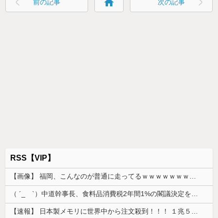
home
前の記事
次の記事
RSS【VIP】
【画像】 福岡、こんなのが普通に走ってるｗｗｗｗｗｗｗｗｗｗｗｗｗｗｗｗｗｗｗｗｗｗｗｗｗｗｗｗｗｗｗｗｗｗｗｗｗｗｗｗ
（ ´_ゝ`）中道幹事長、食料品消費税2年間1%の閣議決定を批判 → 記者「中道改革連合は食料品消費税ゼロを公約に掲げていたが？」→ 階猛氏「
【速報】 日本製メモリに世界中から注文殺到！！！ １兆５０００億円で工場増築へ