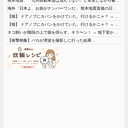
熊本地震、「九州自動車道は混んでない」と実況しながら被災地へ向かう有名アナなどに批判殺到 全国紙記者「最新の状況をいち早く伝えることは報道機関としての責務」「情報を取り上げることには大きな意義がある」
海外「日本よ、お前がナンバーワンだ」 熊本地震直後の日本の対応のスピードに世界が衝撃
【猫】 ドアノブにカバンをかけていた。行けるかニャ？ → 猫はこうなります…
【猫】 ドアノブにカバンをかけていた。行けるかニャ？ → 猫はこうなります…
ネコ飼いが階段の上で袋を揺らす。キラ〜ン！ → 地下室からヤツが現れる…
【衝撃映像】バカが津波を撮影しに行った結果…