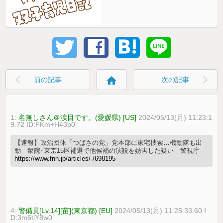
home
前の記事
次の記事
1:
名無しさん＠涙目です。(愛媛県) [US]
2024/05/13(月) 11:23:1
9.72 ID:FKm+H43b0
【速報】政治団体「つばさの党」党本部に家宅捜索…機動隊も出
動 衆院･東京15区補選で他候補の演説を妨害した疑い 警視庁
https://www.fnn.jp/articles/-/698195
4:
警備員[Lv.14][苗](東京都) [EU]
2024/05/13(月) 11:25:33.60 I
D:3m6tiY8w0