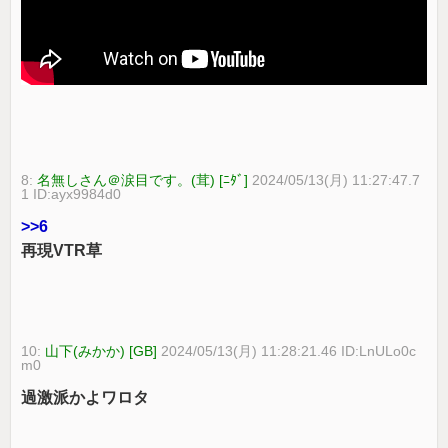
8:
名無しさん＠涙目です。(茸) [ﾆﾀﾞ]
2024/05/13(月) 11:27:47.7
1 ID:ayx9984d0
>>6
再現VTR草
10:
山下(みかか) [GB]
2024/05/13(月) 11:28:21.46 ID:LnULo0c
m0
過激派かよワロタ