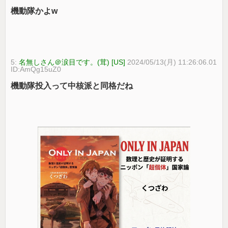
機動隊かよw
5:
名無しさん＠涙目です。(茸) [US]
2024/05/13(月) 11:26:06.01
ID:AmQg15uZ0
機動隊投入って中核派と同格だね