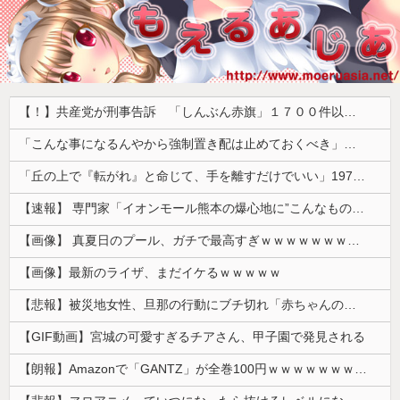
【！】共産党が刑事告訴 「しんぶん赤旗」１７００件以上の虚偽購読申し込み 「厳重な処罰を求める」
「こんな事になるんやから強制置き配は止めておくべき」とユーザーがドン引き、UberEatsが導入した強制置き配が起こしたのは……
「丘の上で『転がれ』と命じて、手を離すだけでいい」1975年、ただの石を箱に入れて売った男の話
【速報】 専門家「イオンモール熊本の爆心地に”こんなもの”があったんだけど…」
【画像】 真夏日のプール、ガチで最高すぎｗｗｗｗｗｗｗｗｗｗ
【画像】最新のライザ、まだイケるｗｗｗｗｗ
【悲報】被災地女性、旦那の行動にブチ切れ「赤ちゃんのミルクを勝手に別の女に譲った。離婚するつもりです」これ誰が悪いの？？？？
【GIF動画】宮城の可愛すぎるチアさん、甲子園で発見される
【朗報】Amazonで「GANTZ」が全巻100円ｗｗｗｗｗｗｗｗｗｗ