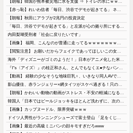
【朗報】韓国が熊本被災地に水を支援 ⇒ トイレの水にｗｗｗｗｗｗｗ
【赤っ恥】れいわ信者「毎日、渋谷でデモが起きてる」 ネット「参加者の少なさを隠すために通行人に混じってるのリプ欄でバラされてて草」
【朗報】秋田にアラブが2兆円の投資決定
「毎日、渋谷でデモが起きてる」と左派が心の拠り所にする動画、目撃者から総ツッコミを食らってしまっており……
内田梨瑚受刑者「社会に戻りたいです」
【画像】 福岡、こんなのが普通に走ってるｗｗｗｗｗｗｗｗｗｗｗｗｗｗｗｗ
【閲覧注意】 お願いだからフェイクであってほしいこの女児の動画、本物だった…
海外「ディズニーがゴミのようだ！」日本がアニメ化した米人気SF作品に絶賛の声が殺到中
『I"s〈アイズ〉』の桂正和さん、とんでもなくエ●チなパンツを描く。これもう芸術だろ
【動画】 経験の少なそうな地味巨乳♀、いきなり同人AVで生挿入セッ○スしてしまう。 日本終わりすぎだろ・・・
影山優佳、赤ランジェリー×網タイツがスケベ過ぎる！只の痴女だろ・・・
【朗報】かわいい動物の動画がストレス・不安の軽減になる可能性。英大学の研究で実証
韓国人「日本ではビールジョッキをほとんど洗わずに、次の客に出すんだ！ これが証拠の映像だ!!」……あー、なるほどですねー。韓国には「アレ」がないんだ？
【画像】カップヌードル、限界突破ｗｗｗ
ドイツ人男性がランニングシューズで富士登山 「足をくじいて動けない」
【画像】最近の高級ミニバンの顔キモすぎだろwww