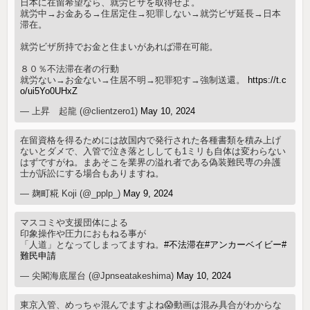
日本に在留希望なら、就労ビザを取得せよ。
就労中→お金ある→住居定住→犯罪しない→就労ビザ延長→日本
滞在。
就労ビザ所持でお金と住まいがあれば滞在可能。
８０％不法滞在者の行動
就労ない→お金ない→住居不明→犯罪犯す→強制送還。
https://t.c
o/ui5Yo0UHxZ
— 上昇 起龍 (@clientzero1)
May 10, 2024
在留資格を得るためには故国内で発行された各種書類を積み上げ
ないとダメで、入管で泣き落とししても1ミリも自体は変わらない
はずですがね。まあそこを業界の溢れ者である偽装難民専の弁護
士が訴訟にする場合もありますね。
— 麹町糀 Koji (@_pplp_)
May 9, 2024
マスコミや支援団体による
印象操作や圧力におもねる事が
「人道」となってしまってますね。
#不法滞在
#アンカーベイビー
#
難民申請
— 尖閣海底屋台 (@Jpnseatakeshima)
May 10, 2024
東京入管、めっちゃ混んでますよね😱動画は混み具合がわからな