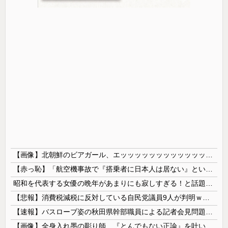
【画像】北朝鮮のビアガール、エッッッッッッッッッッッッッッッッッ！
【赤っ恥】「航空機事故で『搭乗者に日本人は居ない』という発表は嫌い。人間として同じ価値だと思う」→ツッコミ殺到も「自分が気に入らないと思った」と...
昭和を代表する女優の晩年があまりにも寂しすぎる！と話題に、自身の子供を餓死する寸前までネグレクトした挙句……
【悲報】消費税減税に反対している自民党議員9人が判明ｗｗｗｗｗｗ
【速報】バスローブ姿の秋田県幹部職員による記者会見問題、ラブホテルからの参加だと特定「体調が優れなかったため...」とは何だったのか
【画像】全身入れ墨の彫り師、『とんでもない正論』を吐いて30万再生されてしまうｗｗｗｗｗｗｗ