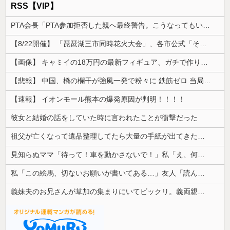
RSS【VIP】
PTA会長「PTA参加拒否した親へ最終警告。こうなってもいい？」
【8/22開催】 「琵琶湖三市同時花火大会」、各市公式「そんな花火大会は存在しない」→ 高価チケットを購入した人達がSNS阿鼻叫喚
【画像】 キャミイの18万円の最新フィギュア、ガチで作り込みがエグすぎる
【悲報】 中国、橋の欄干が強風一発で粉々に 鉄筋ゼロ 当局「接着剤でくっつけただけ」「正常で、品質問題はない」
【速報】 イオンモール熊本の爆発原因が判明！！！！
彼女と結婚の話をしていた時に言われたことが衝撃だった
祖父が亡くなって遺品整理してたら大量の手紙が出てきた。全部同じ女性で祖父と恋愛関係だったっぽい
見知らぬママ「待って！車を動かさないで！」私「え、何があったの！？」→慌てて降りると園長先生が激怒していて…
私「この絵馬、切ないお願いが書いてある…」友人「読んでみて」→有名神社で見つけた願い事の内容に、思わず神様も困るだろうと思ってしまい…
義妹夫のお兄さんが草加の集まりにいてビックリ。義両親は新興宗教大嫌いな人たちなのに...