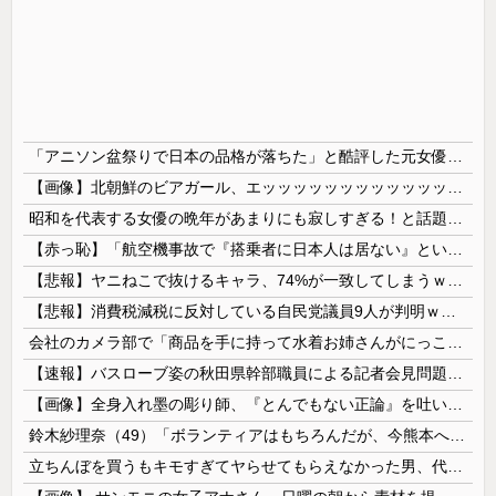
「アニソン盆祭りで日本の品格が落ちた」と酷評した元女優、「あんたが品格を語るのかよ！」と総ツッコミを食らってしまい……
【画像】北朝鮮のビアガール、エッッッッッッッッッッッッッッッッッ！
昭和を代表する女優の晩年があまりにも寂しすぎる！と話題に、自身の子供を餓死する寸前までネグレクトした挙句……
【赤っ恥】「航空機事故で『搭乗者に日本人は居ない』という発表は嫌い。人間として同じ価値だと思う」→ツッコミ殺到も「自分が気に入らないと思った」と...
【悲報】ヤニねこで抜けるキャラ、74%が一致してしまうｗｗｗｗｗ
【悲報】消費税減税に反対している自民党議員9人が判明ｗｗｗｗｗｗ
会社のカメラ部で「商品を手に持って水着お姉さんがにっこり」を撮影、だがお姉さんは素人アルバイトで親バレした結果……
【速報】バスローブ姿の秋田県幹部職員による記者会見問題、ラブホテルからの参加だと特定「体調が優れなかったため...」とは何だったのか
【画像】全身入れ墨の彫り師、『とんでもない正論』を吐いて30万再生されてしまうｗｗｗｗｗｗｗ
鈴木紗理奈（49）「ボランティアはもちろんだが、今熊本へ旅行に行くことも支援になる」
立ちんぼを買うもキモすぎてヤらせてもらえなかった男、代わりの足コキでまさかの大量身寸米青ｗｗｗ