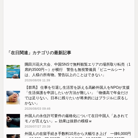
「在日関連」カテゴリの最新記事
隅田川花火大会、中国SNSで無料観覧エリアの場所取り転売（1
席約3500円～）が横行 警告も無視警備員「ビニールシート
は、人様の所有物。警告以上のことはできない」
2026/08/09 11:39
【群馬】 仕事を引退し生活苦を訴える高齢外国人をNPOが支援
「生活保護を申請したいが方法が難しい」「物価高で年金だけ
では足りない。日本に残りたいが将来的にはブラジルに戻るし
かない」
2026/08/03 09:46
外国人の永住許可要件の厳格化について在日中国人「あきれて
モノが言えない」← 効果は抜群の模様ｗ
2026/07/27 20:39
外国人の在留手続き手数料10月から大幅引き上げ 一律6,000円