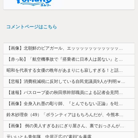
コメントページはこちら
【画像】北朝鮮のビアガール、エッッッッッッッッッッッッッッッッッ！
【赤っ恥】「航空機事故で『搭乗者に日本人は居ない』という発表は嫌い。人間として同じ価値だと思う」→ツッコミ殺到も「自分が気に入らないと思った」と...
昭和を代表する女優の晩年があまりにも寂しすぎる！と話題に、自身の子供を餓死する寸前までネグレクトした挙句……
【悲報】消費税減税に反対している自民党議員9人が判明ｗｗｗｗｗｗ
【速報】バスローブ姿の秋田県幹部職員による記者会見問題、ラブホテルからの参加だと特定「体調が優れなかったため...」とは何だったのか
【画像】全身入れ墨の彫り師、『とんでもない正論』を吐いて30万再生されてしまうｗｗｗｗｗｗｗ
鈴木紗理奈（49）「ボランティアはもちろんだが、今熊本へ旅行に行くことも支援になる」
【画像】 例の美人すぎるおにぎり屋さん、裏でおっさんが握っていたｗｗｗｗｗｗｗｗｗｗｗｗｗｗｗｗｗ
元いいとも青年隊、中居正広の”素顔”を暴露