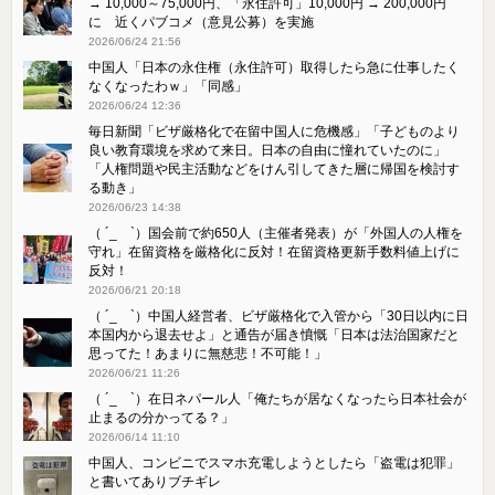
→ 10,000～75,000円、「永住許可」10,000円 → 200,000円
に 近くパブコメ（意見公募）を実施
2026/06/24 21:56
中国人「日本の永住権（永住許可）取得したら急に仕事したく
なくなったわｗ」「同感」
2026/06/24 12:36
毎日新聞「ビザ厳格化で在留中国人に危機感」「子どものより
良い教育環境を求めて来日。日本の自由に憧れていたのに」
「人権問題や民主活動などをけん引してきた層に帰国を検討す
る動き」
2026/06/23 14:38
（ ´_ゝ`）国会前で約650人（主催者発表）が「外国人の人権を
守れ」在留資格を厳格化に反対！在留資格更新手数料値上げに
反対！
2026/06/21 20:18
（ ´_ゝ`）中国人経営者、ビザ厳格化で入管から「30日以内に日
本国内から退去せよ」と通告が届き憤慨「日本は法治国家だと
思ってた！あまりに無慈悲！不可能！」
2026/06/21 11:26
（ ´_ゝ`）在日ネパール人「俺たちが居なくなったら日本社会が
止まるの分かってる？」
2026/06/14 11:10
中国人、コンビニでスマホ充電しようとしたら「盗電は犯罪」
と書いてありブチギレ