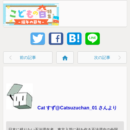
home
前の記事
次の記事
Cat すず@Catsuzuchan_01 さんより
日本に残りたい不法滞在者。東京入管に列を作る不法滞在の外国