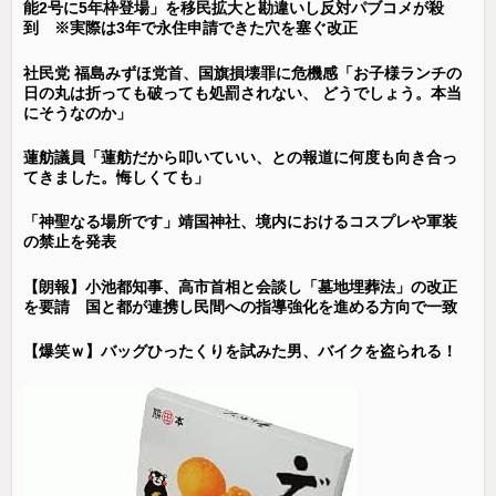
能2号に5年枠登場」を移民拡大と勘違いし反対パブコメが殺
到 ※実際は3年で永住申請できた穴を塞ぐ改正
社民党 福島みずほ党首、国旗損壊罪に危機感「お子様ランチの
日の丸は折っても破っても処罰されない、 どうでしょう。本当
にそうなのか」
蓮舫議員「蓮舫だから叩いていい、との報道に何度も向き合っ
てきました。悔しくても」
「神聖なる場所です」靖国神社、境内におけるコスプレや軍装
の禁止を発表
【朗報】小池都知事、高市首相と会談し「墓地埋葬法」の改正
を要請 国と都が連携し民間への指導強化を進める方向で一致
【爆笑ｗ】バッグひったくりを試みた男、バイクを盗られる！