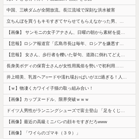
中国、三峡ダムが全開放流。長江流域で深刻な洪水被害
立ちんぼを買うもキモすぎてヤらせてもらえなかった男、代わりの足コキでまさかの大量身寸米青ｗｗｗ
【画像】 サンモニの女子アナさん、日曜の朝から素材を提供してしまう
【悲報】ロシア報道官「広島市長は毎年、ロシアを嫌悪する『偽りの呪文』を繰り返し、日本人をゾンビ化させている」と主張
【悲報】 女さん、歩行者を轢いた挙句、道路に倒れてどえらいことになってしまうw w w w w w w
長身美ボディの保育士さんが女性用風俗を勢いで初利用…子供に絶対見せられないメスの顔でイキまくり。
井上晴美、乳首ヘア○ードや濡れ場お○ぱいがエ□過ぎる！人生最後のラスト写真集、最高！！
【ｗ】物凄くカワイイ子猫の取っ組み合い！
【画像】カップヌードル、限界突破ｗｗｗ
ドイツ人男性がランニングシューズで富士登山 「足をくじいて動けない」
【画像】最近の高級ミニバンの顔キモすぎだろwww
【画像】「ワイらのゴマキ（３９）」