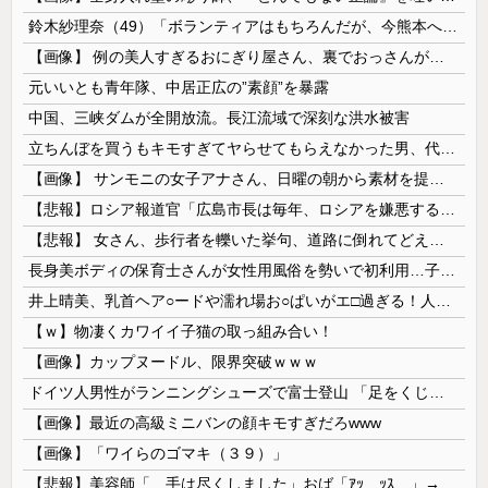
鈴木紗理奈（49）「ボランティアはもちろんだが、今熊本へ旅行に行くことも支援になる」
【画像】 例の美人すぎるおにぎり屋さん、裏でおっさんが握っていたｗｗｗｗｗｗｗｗｗｗｗｗｗｗｗｗｗ
元いいとも青年隊、中居正広の”素顔”を暴露
中国、三峡ダムが全開放流。長江流域で深刻な洪水被害
立ちんぼを買うもキモすぎてヤらせてもらえなかった男、代わりの足コキでまさかの大量身寸米青ｗｗｗ
【画像】 サンモニの女子アナさん、日曜の朝から素材を提供してしまう
【悲報】ロシア報道官「広島市長は毎年、ロシアを嫌悪する『偽りの呪文』を繰り返し、日本人をゾンビ化させている」と主張
【悲報】 女さん、歩行者を轢いた挙句、道路に倒れてどえらいことになってしまうw w w w w w w
長身美ボディの保育士さんが女性用風俗を勢いで初利用…子供に絶対見せられないメスの顔でイキまくり。
井上晴美、乳首ヘア○ードや濡れ場お○ぱいがエ□過ぎる！人生最後のラスト写真集、最高！！
【ｗ】物凄くカワイイ子猫の取っ組み合い！
【画像】カップヌードル、限界突破ｗｗｗ
ドイツ人男性がランニングシューズで富士登山 「足をくじいて動けない」
【画像】最近の高級ミニバンの顔キモすぎだろwww
【画像】「ワイらのゴマキ（３９）」
【悲報】美容師「…手は尽くしました」おば「ｱｯ…ｯｽ…」→