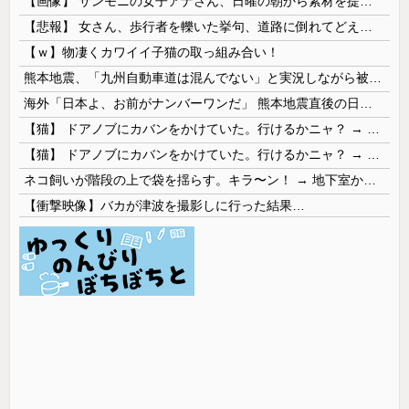
【画像】 サンモニの女子アナさん、日曜の朝から素材を提供してしまう
【悲報】 女さん、歩行者を轢いた挙句、道路に倒れてどえらいことになってしまうw w w w w w w
【ｗ】物凄くカワイイ子猫の取っ組み合い！
熊本地震、「九州自動車道は混んでない」と実況しながら被災地へ向かう有名アナなどに批判殺到 全国紙記者「最新の状況をいち早く伝えることは報道機関としての責務」「情報を取り上げることには大きな意義がある」
海外「日本よ、お前がナンバーワンだ」 熊本地震直後の日本の対応のスピードに世界が衝撃
【猫】 ドアノブにカバンをかけていた。行けるかニャ？ → 猫はこうなります…
【猫】 ドアノブにカバンをかけていた。行けるかニャ？ → 猫はこうなります…
ネコ飼いが階段の上で袋を揺らす。キラ〜ン！ → 地下室からヤツが現れる…
【衝撃映像】バカが津波を撮影しに行った結果…