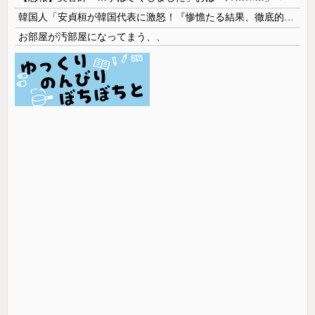
韓国人「安貞桓が韓国代表に激怒！『惨憺たる結果、徹底的な刷新が必要だ』と監督や協会を痛烈批判」
お部屋が汚部屋になってまう、、