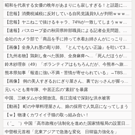
昭和を代表する女優の晩年があまりにも寂しすぎる！と話題に、自身の子供を...
【悲報】消費税減税に反対している自民党議員9人が判明ｗｗｗｗｗｗ
【悲報】ヤニねこで抜けるキャラ、74%が一致してしまうｗｗｗｗｗ
【速報】バスローブ姿の秋田県幹部職員による記者会見問題、ラブホテルから...
会社のカメラ部で「商品を手に持って水着お姉さんがにっこり」を撮影、だが...
【画像】全身入れ墨の彫り師、『とんでもない正論』を吐いて30万再生され...
【九州名物】鶏刺し食べた医師、全身麻痺へ…「死んだほうが良かったと思っ...
鈴木紗理奈（49）「ボランティアはもちろんだが、今熊本へ旅行に行くこと...
熊本県知事「報道に強い不満・苦情が寄せられている」→TBSの報道特集が...
【画像】 例の美人すぎるおにぎり屋さん、裏でおっさんが握っていたｗｗｗ...
元いいとも青年隊、中居正広の”素顔”を暴露
中国、三峡ダムが全開放流。長江流域で深刻な洪水被害
【動画】 町の中華料理屋さん、娘の採用で人気店になってしまう
【ｗ】物凄くカワイイ子猫の取っ組み合い！
（ ´_ゝ`）中国「高市政権が法制化を進めた国家情報局の設置日が7月3...
中曽根元首相「北東アジアで急激な変化 日韓協力強化を」