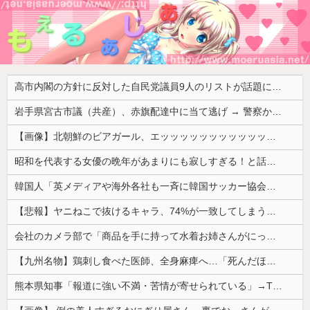
高市内閣の方針に反対した自民党議員9人のリストが話題に、「岩屋はどこへ行った？」との指摘もあるが……
岩手県宮古市議（共産）、赤旗配達中に当て逃げ → 警察から連絡が来て宮古署を訪れ事情聴取
【画像】北朝鮮のビアガール、エッッッッッッッッッッッッッッッッッ！
昭和を代表する女優の晩年があまりにも寂しすぎる！と話題に、自身の子供を餓死する寸前までネグレクトした挙句……
韓国人「英メディアや海外各社も一斉に韓国サッカー協会を巡る過去の不祥事を報道！」→「国際的な信用失墜の危機‥」
【悲報】ヤニねこで抜けるキャラ、74%が一致してしまうｗｗｗｗｗ
会社のカメラ部で「商品を手に持って水着お姉さんがにっこり」を撮影、だがお姉さんは素人アルバイトで親バレした結果……
【九州名物】鶏刺し食べた医師、全身麻痺へ…「死んだほうが良かったと思っていた」
熊本県知事「報道に強い不満・苦情が寄せられている」→TBSの報道特集がまさにそれな件