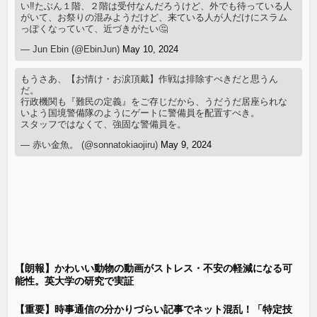
い‼️たぶん１階、２階は受付なんだろうけど、外でも待っている人
がいて、お祭りの混みようだけど、来ている人が人だけにスラム
っぽくなっていて、近づきがたい🤔
— Jun Ebin (@EbinJun)
May 10, 2024
もうさあ、【お情け・お涙頂戴】作戦は排除すべきだと思うん
だ。
行政機関も『難民の定義』をご存じだから、うだうだ居座られな
いよう国境警備隊のようにゲートに警備員を配置すべき。
スタッフではなくて、強固な警備員を。
— 赤い金魚。 (@sonnatokiaojiru)
May 9, 2024
【朗報】かわいい動物の動画がストレス・不安の軽減になる可
能性。英大学の研究で実証
【重要】時事通信の分かりづらい記事でネット混乱！「特定技