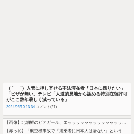
（ ´_ゝ`）入管に押し寄せる不法滞在者「日本に残りたい」
「ビザが無い」テレビ「人道的見地から認める特別在留許可
がここ数年著しく減っている」
2024/05/10 13:34
コメント(27)
【画像】北朝鮮のビアガール、エッッッッッッッッッッッッッッッッッ！
【赤っ恥】「航空機事故で『搭乗者に日本人は居ない』という発表は嫌い。人...