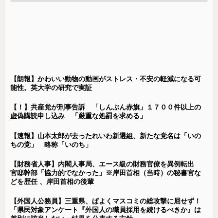
【朗報】かわいい動物の動画がストレス・不安の軽減になる可
能性。英大学の研究で実証
【！】共産党が刑事告訴 「しんぶん赤旗」１７００件以上の
虚偽購読申し込み 「厳重な処罰を求める」
【速報】山本太郎が去ったれいわ新選組、新たな党名は「いの
ちの党」 略称「いのち」
【財務省人事】内閣人事局、エース級の財務官僚を異例転出
官邸幹部「協力的でなかった」※岸田首相（当時）の秘書官な
どを歴任 、岸田首相の後輩
【外国人公務員】三重県、ぱよくマスコミの総攻撃に屈せず！
「県民対象アンケート『外国人の職員採用を続けるべきか』は