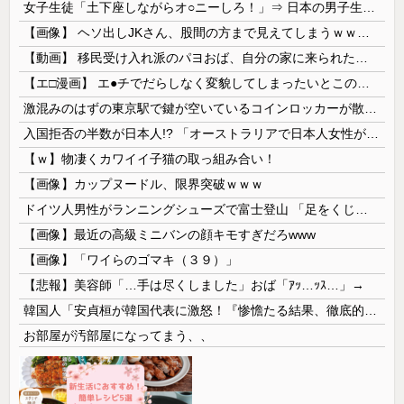
女子生徒「土下座しながらオ○ニーしろ！」⇒ 日本の男子生徒への性的いじめ動画がエ□すぎる
【画像】 ヘソ出しJKさん、股間の方まで見えてしまうｗｗｗｗｗｗｗｗｗ
【動画】 移民受け入れ派のパヨおば、自分の家に来られたら全力で拒否るｗｗｗｗｗｗｗｗｗｗｗｗ
【エ□漫画】 エ●チでだらしなく変貌してしまったいとこのお姉ちゃんにチン○ン搾り取られちゃうショタ君…！
激混みのはずの東京駅で鍵が空いているコインロッカーが散見、「ラッキー」と思って中を確認してみると……
入国拒否の半数が日本人!? 「オーストラリアで日本人女性が売春」
【ｗ】物凄くカワイイ子猫の取っ組み合い！
【画像】カップヌードル、限界突破ｗｗｗ
ドイツ人男性がランニングシューズで富士登山 「足をくじいて動けない」
【画像】最近の高級ミニバンの顔キモすぎだろwww
【画像】「ワイらのゴマキ（３９）」
【悲報】美容師「…手は尽くしました」おば「ｱｯ…ｯｽ…」→
韓国人「安貞桓が韓国代表に激怒！『惨憺たる結果、徹底的な刷新が必要だ』と監督や協会を痛烈批判」
お部屋が汚部屋になってまう、、