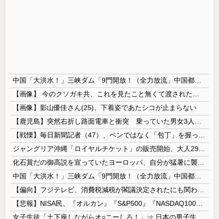
中国「大洪水！」三峡ダム「9門開放！（全力放流」中国都市「三峡沿線の道路水没」中国政府「高速道路封鎖！」中国ダム「緊急放流に合わせて開門（土砂崩れ発生」→
【画像】 今のクソガキ共、これを見たこと無くて渡されたらパニクるらしいｗｗｗｗｗｗｗｗｗｗｗｗｗ
【画像】影山優佳さん(25)、下着姿であたシコが止まらない
【鹿児島】突然右折し路面電車と衝突 乗っていた男女3人は車を放置しダッシュで逃走中
【戦慄】毎日新聞記者（47）、ペンではなく「包丁」を握ってしまった結果・・・・・
ジャングリア沖縄「ロイヤルチケット」の販売開始、大人29,700円にｗｗｗｗｗｗｗｗｗ
化石賞だの御高説を宣っていたヨーロッパ、自分が猛暑に襲われると為すすべべもなくダメージを受けてしまい……
中国「大洪水！」三峡ダム「9門開放！（全力放流」中国都市「三峡沿線の道路水没」中国政府「高速道路封鎖！」中国ダム「緊急放流に合わせて開門（土砂崩...
【偏向】フジテレビ、消費税減税が閣議決定されたにも関わらず、消費税減税に反対する大学生を用意して印象操作
【悲報】NISA民、『オルカン』『S&P500』『NASDAQ100』しか買わない
女子生徒「土下座しながらオ○ニーしろ！」⇒ 日本の男子生徒への性的いじめ動画がエ□すぎる