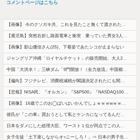
コメントページはこちら
【画像】 今のクソガキ共、これを見たこと無くて渡されたらパニクるらしいｗｗｗｗｗｗｗｗｗｗｗｗｗ
【鹿児島】突然右折し路面電車と衝突 乗っていた男女3人は車を放置しダッシュで逃走中
【画像】影山優佳さん(25)、下着姿であたシコが止まらない
ジャングリア沖縄「ロイヤルチケット」の販売開始、大人29,700円にｗｗｗｗｗｗｗｗｗ
中国「大洪水！」三峡ダム「9門開放！（全力放流」中国都市「三峡沿線の道路水没」中国政府「高速道路封鎖！」中国ダム「緊急放流に合わせて開門（土砂崩...
【偏向】フジテレビ、消費税減税が閣議決定されたにも関わらず、消費税減税に反対する大学生を用意して印象操作
【悲報】NISA民、『オルカン』『S&P500』『NASDAQ100』しか買わない
【画像】 16歳でこのお◯ぱいはいかんでしょｗｗｗwｗｗｗｗｗｗｗｗ❤
彼氏が『この車』買おうとして私とケンカになってるんだけどｗｗｗｗｗｗ
日本をダメにした総理大臣、ワースト１位が同点でこの人ｗｗｗｗｗｗ
女子生徒「土下座しながらオ○ニーしろ！」⇒ 日本の男子生徒への性的いじめ動画がエ□すぎる