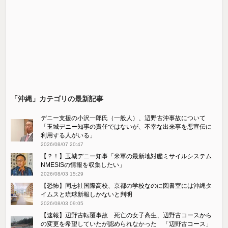
「沖縄」カテゴリの最新記事
デニー支援の小沢一郎氏（一般人）、辺野古沖事故について
「玉城デニー知事の責任ではないが、不幸な出来事を悪宣伝に
利用する人がいる」
2026/08/07 20:47
【？！】玉城デニー知事「米軍の最新地対艦ミサイルシステム
NMESISの情報を収集したい」
2026/08/03 15:29
【恐怖】同志社国際高校、京都の学校なのに図書室には沖縄タ
イムスと琉球新報しかないと判明
2026/08/03 09:05
【速報】辺野古転覆事故 死亡の女子高生、辺野古コースから
の変更を希望していたが認められなかった 「辺野古コース」