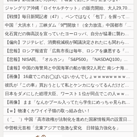
ジャングリア沖縄「ロイヤルチケット」の販売開始、大人29,700円にｗ...
【戦慄】毎日新聞記者（47）、ペンではなく「包丁」を握ってしまった結果...
中国「大洪水！」三峡ダム「9門開放！（全力放流」中国都市「三峡沿線の道...
化石賞だの御高説を宣っていたヨーロッパ、自分が猛暑に襲われると為すすべ...
【偏向】フジテレビ、消費税減税が閣議決定されたにも関わらず、消費税減税...
【悲報】ロシア報道官「広島市長は毎年、ロシアを嫌悪する『偽りの呪文』を...
【悲報】NISA民、『オルカン』『S&P500』『NASDAQ100』...
【速報】中国の海警局と中国海軍の船が衝突2人死亡 南シナ海でフィリピン...
【画像】 16歳でこのお◯ぱいはいかんでしょｗｗｗwｗｗｗｗｗｗｗｗ❤
彼氏が『この車』買おうとして私とケンカになってるんだけどｗｗｗｗｗｗ
日本をダメにした総理大臣、ワースト１位が同点でこの人ｗｗｗｗｗｗ
【画像】 まま「なんかプール入ってたら学生にめっちゃ見られたw」
【ｗ】物凄くカワイイ子猫の取っ組み合い！
（ ´_ゝ`）中国「高市政権が法制化を進めた国家情報局の設置日が7月3...
中曽根元首相「北東アジアで急激な変化 日韓協力強化を」