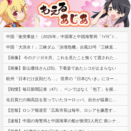
中国「衝突事故！（2025年」中国軍と中国海警局「ﾌｨﾘﾋﾟﾝ船の追跡中に衝突！（8/11」中国「2人死亡」中国政府「1年間隠蔽」日本「隠蔽された事実報道！（2026年」→
中国「大洪水！」三峡ダム「決壊危機」台風13号「三峡直撃確定」日本「最も強い勢力で接近！（伊勢湾台風級」台風13号と15号「中国本土でぶつかり合う（前代未聞」→
【画像】 今のクソガキ共、これを見たこと無くて渡されたらパニクるらしいｗｗｗｗｗｗｗｗｗｗｗｗｗ
【画像】影山優佳さん(25)、下着姿であたシコが止まらない
欧州「日本だけ反則だろ…」 世界の『日本びいき』にヨーロッパ全土から不満の声
【戦慄】毎日新聞記者（47）、ペンではなく「包丁」を握ってしまった結果・・・・・
化石賞だの御高説を宣っていたヨーロッパ、自分が猛暑に襲われると為すすべべもなくダメージを受けてしまい……
【悲報】ロシア報道官「広島市長は毎年、ロシアを嫌悪する『偽りの呪文』を繰り返し、日本人をゾンビ化させている」と主張
【速報】中国の海警局と中国海軍の船が衝突2人死亡 南シナ海でフィリピン船を追跡中