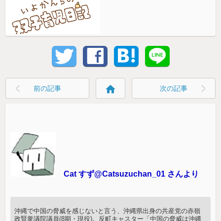
home
前の記事
次の記事
Cat すず@Catsuzuchan_01 さんより
沖縄で中国の脅威を感じないと言う、沖縄県出身の共産党の赤嶺
政賢衆議院議員(8期・現役)。反町キャスター「中国の脅威は沖縄