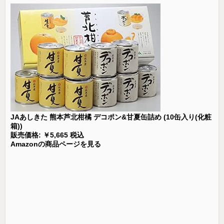
JAあしきた 熊本芦北柑橘 デコポン&甘夏缶詰め (10缶入り(化粧
箱))
販売価格: ￥5,665 税込
Amazonの商品ページを見る