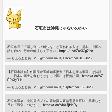
石垣市は沖縄じゃないのかい
石垣市長「「話し合いで解決を」と言われる方は、是非、中国へ
話し合いに行かれ解決して下さい」
https://t.co/ZoKlCg7fcn
— もえるあじあ ･∀･ (@moeruasia01)
December 31, 2023
【石垣市議会】仲間氏が玉城知事批判「日本を守る米軍には抗議
し、日本の領土を奪おうとする中国には親善訪問」
https://t.co/AZ
PPXlg9Lk
— もえるあじあ ･∀･ (@moeruasia01)
September 16, 2023
石垣市議会、尖閣周辺ブイの即時撤去要請意見書可決 共産らが
反対「戦争につながる」
https://t.co/AI447jHHRy