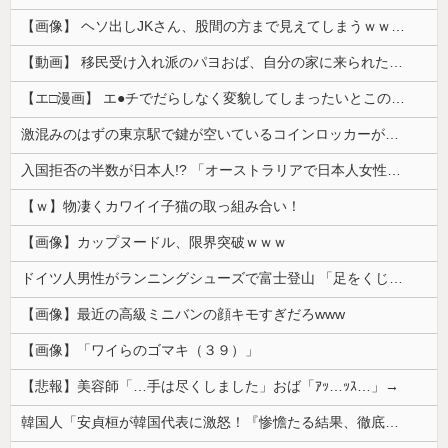
【画像】 ヘソ出しJKさん、股間の方まで見えてしまうｗｗｗｗｗｗｗｗｗ
【動画】 移民受け入れ派のパヨおば、自分の家に来られたら全力で拒否るｗｗｗｗｗｗｗｗｗｗｗｗ
【エ□漫画】 エ●チでだらしなく変貌してしまったいとこのお姉ちゃんにチン○ン搾り取られちゃうショタ君…！
激混みのはずの東京駅で鍵が空いているコインロッカーが散見、「ラッキー」と思って中を確認してみると……
入国拒否の半数が日本人!? 「オーストラリアで日本人女性が売春」
【ｗ】物凄くカワイイ子猫の取っ組み合い！
【画像】カップヌードル、限界突破ｗｗｗ
ドイツ人男性がランニングシューズで富士登山 「足をくじいて動けない」
【画像】最近の高級ミニバンの顔キモすぎだろwww
【画像】「ワイらのゴマキ（３９）」
【悲報】美容師「…手は尽くしました」おば「ｱｯ…ｯｽ…」→
韓国人「安貞桓が韓国代表に激怒！『惨憺たる結果、徹底的な刷新が必要だ』と監督や協会を痛烈批判」