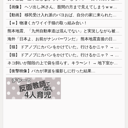
【画像】 ヘソ出しJKさん、股間の方まで見えてしまうｗｗｗｗｗｗｗｗｗ
【動画】 移民受け入れ派のパヨおば、自分の家に来られたら全力で拒否るｗｗｗｗｗｗｗｗｗｗｗｗ
【ｗ】物凄くカワイイ子猫の取っ組み合い！
熊本地震、「九州自動車道は混んでない」と実況しながら被災地へ向かう有名アナなどに批判殺到 全国紙記者「最新の状況をいち早く伝えることは報道機関としての責務」「情報を取り上げることには大きな意義がある」
海外「日本よ、お前がナンバーワンだ」 熊本地震直後の日本の対応のスピードに世界が衝撃
【猫】 ドアノブにカバンをかけていた。行けるかニャ？ → 猫はこうなります…
【猫】 ドアノブにカバンをかけていた。行けるかニャ？ → 猫はこうなります…
ネコ飼いが階段の上で袋を揺らす。キラ〜ン！ → 地下室からヤツが現れる…
【衝撃映像】バカが津波を撮影しに行った結果…