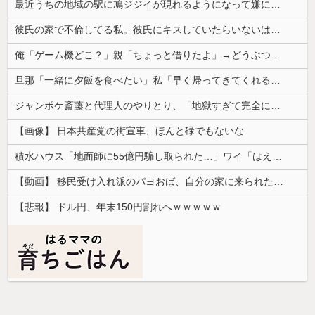
最近うちの地域の駅に鳩ジジイが現れるようになって嫌になるわ
彼氏の家で不倫してる私。彼氏にキスしていたらいないはずの彼の嫁がいた。
俺「ゲーム機どこ？」親「ちょっと借りたよ」→どうぶつの森を開いた瞬間、村が大変なことになっていて…
旦那「一緒に夕飯を食べたい」私「早く帰ってきてくれるの？」旦那「そうじゃないんだ」→続いた言葉に思わず絶句して…
ジャンポケ斎藤と代理人のやりとり、「地獄すぎて完全にコントになってる……」と衝撃を受ける人が続出中
【画像】 日本共産党の街宣車、ほんと碌でもないな
積水ハウス「地面師に55億円騙し取られた…」ワイ「はえーかわいそう…会社滅茶苦茶やろなぁ」
【動画】 移民受け入れ派のパヨおば、自分の家に来られたら全力で拒否るｗｗｗｗｗｗｗｗｗｗｗｗ
【悲報】 ドル円、年末150円割れへｗｗｗｗｗ