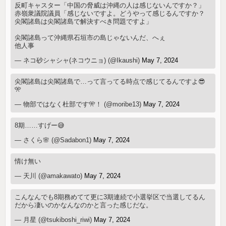
反町キャスター「中国の脅威は沖縄の人は感じないんですか？」
赤嶺衆議院議員「感じないですよ。どうやって感じるんですか？
尖閣諸島は尖閣諸島で解決すべき問題ですよ」
尖閣諸島って沖縄県石垣市の島じゃないんだ、へぇ
他人事
— ネコ砂シャシャ(ネコウニョ) (@Ikaushi)
May 7, 2024
尖閣諸島は尖閣諸島で…って言ってる時点で感じてるんですよ😎
🎌
— 物部ではなく杜部です🎌！ (@moribe13)
May 7, 2024
8期……すげー😅
— さくら🌸 (@Sadabon1)
May 7, 2024
情け無い
— 天川 (@amakawato)
May 7, 2024
こんなんでも8期務めてて更に3期連続で小選挙区で当選してるん
だから凄いのかなんなのかと言った感じだな。
— 月星 (@tsukiboshi_riwi)
May 7, 2024