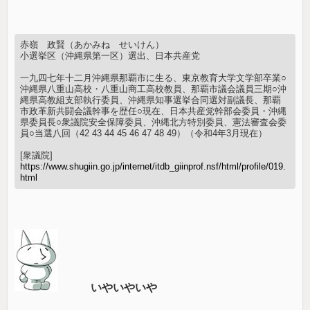
赤嶺 政賢（あかみね せいけん）
小選挙区（沖縄県第一区）選出、日本共産党
一九四七年十二月沖縄県那覇市に生る、東京教育大学文学部卒業○
沖縄県八重山高校・八重山商工高校教員、那覇市議会議員三期○沖
縄県高教組支部執行委員、沖縄県知事選挙合同選対副議長、那覇
市政革新共闘会議幹事を歴任○現在、日本共産党幹部会委員・沖縄
県委員長○衆議院安全保障委員、沖縄北方特別委員、憲法審査会委
員○当選八回（42 43 44 45 46 47 48 49）（令和4年3月現在）
[衆議院]
https://www.shugiin.go.jp/internet/itdb_giinprof.nsf/html/profile/019.
html
いやいやいや