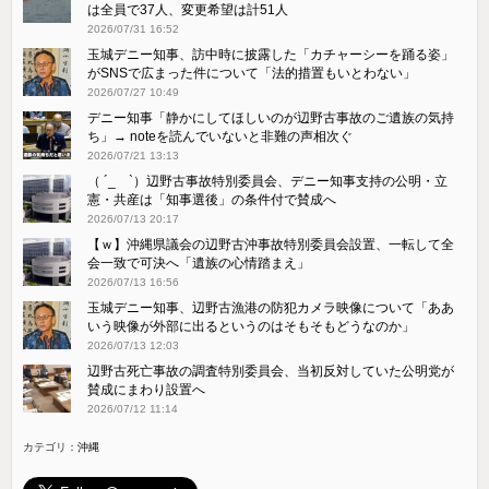
は全員で37人、変更希望は計51人
2026/07/31 16:52
玉城デニー知事、訪中時に披露した「カチャーシーを踊る姿」
がSNSで広まった件について「法的措置もいとわない」
2026/07/27 10:49
デニー知事「静かにしてほしいのが辺野古事故のご遺族の気持
ち」→ noteを読んでいないと非難の声相次ぐ
2026/07/21 13:13
（ ´_ゝ`）辺野古事故特別委員会、デニー知事支持の公明・立
憲・共産は「知事選後」の条件付で賛成へ
2026/07/13 20:17
【ｗ】沖縄県議会の辺野古沖事故特別委員会設置、一転して全
会一致で可決へ「遺族の心情踏まえ」
2026/07/13 16:56
玉城デニー知事、辺野古漁港の防犯カメラ映像について「ああ
いう映像が外部に出るというのはそもそもどうなのか」
2026/07/13 12:03
辺野古死亡事故の調査特別委員会、当初反対していた公明党が
賛成にまわり設置へ
2026/07/12 11:14
カテゴリ：
沖縄