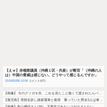
【えｗ】赤嶺衆議員（沖縄１区・共産）が断言「（沖縄の人
は）中国の脅威は感じない。どうやって感じるんですか」
2024/05/08 10:06
コメント(47)
【画像】 今のクソガキ共、これを見たこと無くて渡されたらパニクるらしい...
【鹿児島】突然右折し路面電車と衝突 乗っていた男女3人は車を放置しダッ...
【画像】影山優佳さん(25)、下着姿であたシコが止まらない