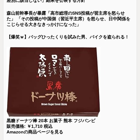
差別に該当しない」結果を公表する方針
森山前幹事長が暴露「高市総理のSNS投稿が習主席を怒らせ
た」 「その投稿が中国側（習近平主席）を怒らせ、日中関係を
こじらせる大きなきっかけになった」
【爆笑ｗ】バッグひったくりを試みた男、バイクを盗られる！
黒糖ドーナツ棒 20本 お菓子 熊本 フジバンビ
販売価格: ￥1,710 税込
Amazonの商品ページを見る