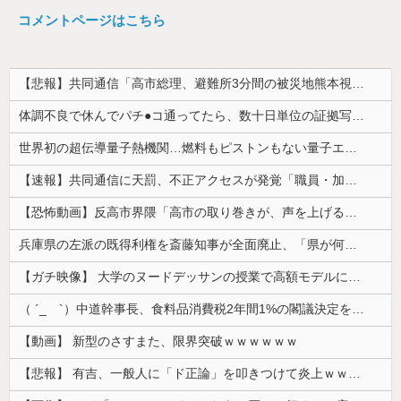
コメントページはこちら
【悲報】共同通信「高市総理、避難所3分間の被災地熊本視察動画に批判！」 → 内閣報道官「避難所視察は51分間！大変な状況の中で、1時間近く受け入...
体調不良で休んでパチ●コ通ってたら、数十日単位の証拠写真撮られて会社クビになった
世界初の超伝導量子熱機関…燃料もピストンもない量子エンジンが回った！
【速報】共同通信に天罰、不正アクセスが発覚「職員・加盟社・取引先などの情報6000件が漏えいした可能性」
【恐怖動画】反高市界隈「高市の取り巻きが、声を上げる被災地のおばちゃんに詰め寄ってるぅ！」→よく聞くと何やらヤバいことを言っていると話題に…
兵庫県の左派の既得利権を斎藤知事が全面廃止、「県が何をするねん？」と存在意義そのものが不明で……
【ガチ映像】 大学のヌードデッサンの授業で高額モデルに依頼したら○○○が凄すぎた動画、お前らの想像の20倍は凄い
（ ´_ゝ`）中道幹事長、食料品消費税2年間1%の閣議決定を批判 → 記者「中道改革連合は食料品消費税ゼロを公約に掲げていたが？」→ 階猛氏「
【動画】 新型のさすまた、限界突破ｗｗｗｗｗｗ
【悲報】 有吉、一般人に「ド正論」を叩きつけて炎上ｗｗｗｗｗｗｗｗ