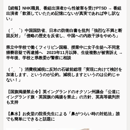
【続報】NHK職員、番組出演者から性被害を受けPTSD → 番組
出演者「飲酒していたため記憶にないが真実であれば申し訳な
い」
（ ´_ゝ`）中国国防省、日本の防衛白書を批判「強烈な不満と断
固反対」「侵略の歴史を反省し、中国への内政干渉をやめろ」
県立中学校で働くフィリピン国籍、授業中に女子生徒へ不同意
猥褻容疑で再逮捕へ 2023年11月以降、生徒複数が被害訴え →
半年後、学校と県教委が警察に相談
（ ´_ゝ`）消費税減税に反対の石破前総理「実現に向けて検討を
加速します、というのが公約。減税しますというのは公約じゃ
ない！」
【国旗掲揚禁止令】英イングランドのオクソン州議会「公道に
イングランド旗・英国旗の掲揚を禁止」の方針、英高等裁判所
も支持
【鼻水】お灸堂の院長先生による「鼻がつらい時の対処法」誰
でも簡単にできると話題に