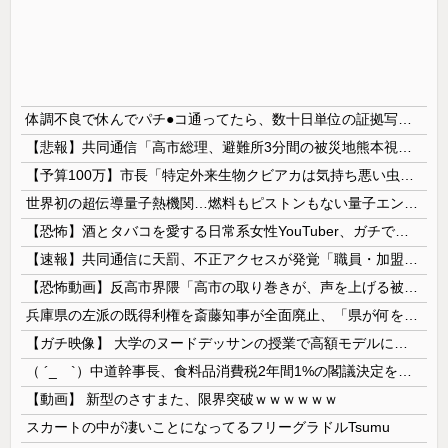
体調不良で休んでパチ●コ通ってたら、数十日単位の証拠写真撮られて会社クビになった
【悲報】共同通信「高市総理、避難所3分間の被災地熊本視察動画に批判！」 → 内閣報道官「避難所視察は51分間！大変な状況の中で、1時間近く受け入...
【予算100万】市長「特定外来生物クビアカは気持ち悪い虫だしそんな需要ないと思う」1匹300円相当の報奨金→初日に42万取られ焦り
世界初の超伝導量子熱機関…燃料もピストンもない量子エンジンが回った！
【恐怖】酒とタバコを愛する日常系女性YouTuber、ガチで体が終わる・・・
【速報】共同通信に天罰、不正アクセスが発覚「職員・加盟社・取引先などの情報6000件が漏えいした可能性」
【恐怖動画】反高市界隈「高市の取り巻きが、声を上げる被災地のおばちゃんに詰め寄ってるぅ！」→よく聞くと何やらヤバいことを言っていると話題に…
兵庫県の左派の既得利権を斎藤知事が全面廃止、「県が何をするねん？」と存在意義そのものが不明で……
【ガチ映像】 大学のヌードデッサンの授業で高額モデルに依頼したら○○○が凄すぎた動画、お前らの想像の20倍は凄い
（ ´_ゝ`）中道幹事長、食料品消費税2年間1%の閣議決定を批判 → 記者「中道改革連合は食料品消費税ゼロを公約に掲げていたが？」→ 階猛氏「
【動画】 新型のさすまた、限界突破ｗｗｗｗｗｗ
スカートの中が凄いことになってるフリーグラドルTsumu