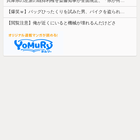
兵庫県の左派の既得利権を斎藤知事が全面廃止、「県が何をするねん？」と存在意義そのものが不明で……
【爆笑ｗ】バッグひったくりを試みた男、バイクを盗られる！
【閲覧注意】俺が近くにいると機械が壊れるんだけどさ