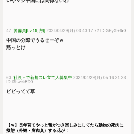
いやマジ中国には関係ないわ
47:
警備員[Lv.19][初]
2024/04/29(月) 03:40:17.72 ID:GEyXl+6r0
中国の分際でうるせーぞｗ
黙っとけ
60:
社説＋で新規スレ立て人募集中
2024/04/29(月) 05:16:21.28
ID:I3bwckED0
ビビってて草
【ｗ】長年育てやっと蕾がつき楽しみにしてたら動物の死肉に
擬態（外観・腐肉臭）する花が！