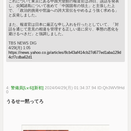
これについて東京にある中国大使館の報道官は28日、談話を発表
し、尖閣諸島について改めて「中国固有の領土」と主張した上
で、「政治的挑発や世論への誇大宣伝をやめるよう強く求める」
と反発しました。
また、報道官は日本に厳正な申し入れを行ったとしていて、「対
話を通じて意見の相違を管理する正しい道に戻り、事態の悪化を
避けるべきだ」と強調しました。
TBS NEWS DIG
4/29(月) 1:05
https://news.yahoo.co.jp/articles/8cb43af414cb27d677ed1aba129d
4cf7cdba62d1
4:
警備員[Lv.6][新初]
2024/04/29(月) 01:34:37.94 ID:Qh3WV9Hd
0
うるせー黙ってろ