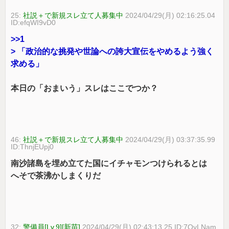
25:
社説＋で新規スレ立て人募集中
2024/04/29(月) 02:16:25.04
ID:efqWI9vD0
>>1
> 「政治的な挑発や世論への誇大宣伝をやめるよう強く
求める」
本日の「おまいう」スレはここでつか？
46:
社説＋で新規スレ立て人募集中
2024/04/29(月) 03:37:35.99
ID:ThnjEUpj0
南沙諸島を埋め立てた国にイチャモンつけられるとは
へそで茶沸かしまくりだ
32:
警備員[Lv.9][新苗]
2024/04/29(月) 02:43:13.25 ID:7QyLNam