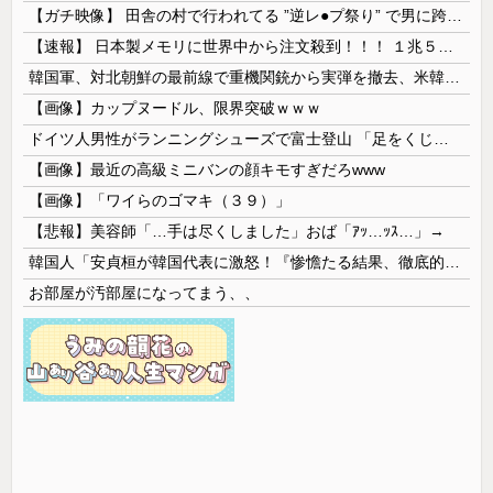
【ガチ映像】 田舎の村で行われてる ”逆レ●プ祭り” で男に跨って無理矢理チ●コを挿入する女の動画がエ□すぎる…
【速報】 日本製メモリに世界中から注文殺到！！！ １兆５０００億円で工場増築へ
韓国軍、対北朝鮮の最前線で重機関銃から実弾を撤去、米韓合同演習では米軍の無人機を「北朝鮮の侵入だ！」と迎撃一歩手前まで……ゆるんでるなぁ
【画像】カップヌードル、限界突破ｗｗｗ
ドイツ人男性がランニングシューズで富士登山 「足をくじいて動けない」
【画像】最近の高級ミニバンの顔キモすぎだろwww
【画像】「ワイらのゴマキ（３９）」
【悲報】美容師「…手は尽くしました」おば「ｱｯ…ｯｽ…」→
韓国人「安貞桓が韓国代表に激怒！『惨憺たる結果、徹底的な刷新が必要だ』と監督や協会を痛烈批判」
お部屋が汚部屋になってまう、、