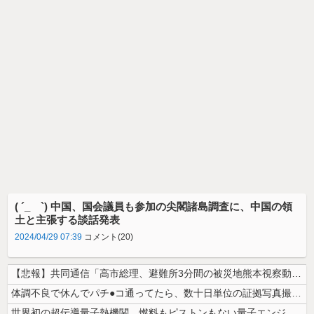
( ´_ゝ`) 中国、国会議員も参加の尖閣諸島調査に、中国の領
土と主張する談話発表
2024/04/29 07:39
コメント(20)
【悲報】共同通信「高市総理、避難所3分間の被災地熊本視察動画に批判！」...
体調不良で休んでパチ●コ通ってたら、数十日単位の証拠写真撮られて会社ク...
世界初の超伝導量子熱機関…燃料もピストンもない量子エンジンが回った！