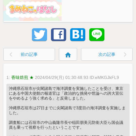
home
前の記事
次の記事
1:
香味焙煎 ★
2024/04/29(月) 01:30:48.93 ID:eMKGJkFL9
沖縄県石垣市が尖閣諸島で海洋調査を実施したことを受け、東京
にある中国大使館の報道官は「政治的な挑発や世論への誇大宣伝
をやめるよう強く求める」と反発しました。
沖縄県石垣市は27日までに尖閣諸島で3度目の海洋調査を実施しま
した。
調査船には石垣市の中山義隆市長や稲田朋美元防衛大臣ら国会議
員も乗って視察を行ったということです。