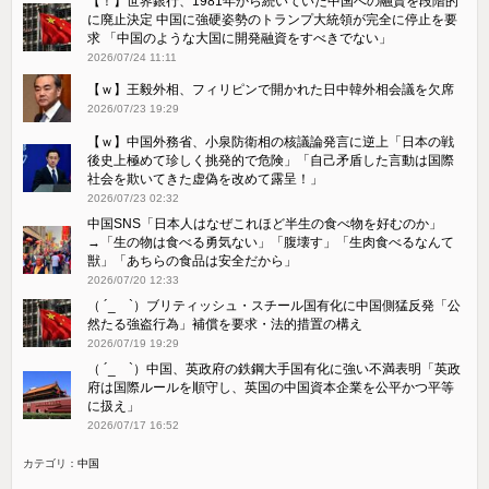
【！】世界銀行、1981年から続いていた中国への融資を段階的
に廃止決定 中国に強硬姿勢のトランプ大統領が完全に停止を要
求 「中国のような大国に開発融資をすべきでない」
2026/07/24 11:11
【ｗ】王毅外相、フィリピンで開かれた日中韓外相会議を欠席
2026/07/23 19:29
【ｗ】中国外務省、小泉防衛相の核議論発言に逆上「日本の戦
後史上極めて珍しく挑発的で危険」「自己矛盾した言動は国際
社会を欺いてきた虚偽を改めて露呈！」
2026/07/23 02:32
中国SNS「日本人はなぜこれほど半生の食べ物を好むのか」
→「生の物は食べる勇気ない」「腹壊す」「生肉食べるなんて
獣」「あちらの食品は安全だから」
2026/07/20 12:33
（ ´_ゝ`）ブリティッシュ・スチール国有化に中国側猛反発「公
然たる強盗行為」補償を要求・法的措置の構え
2026/07/19 19:29
（ ´_ゝ`）中国、英政府の鉄鋼大手国有化に強い不満表明「英政
府は国際ルールを順守し、英国の中国資本企業を公平かつ平等
に扱え」
2026/07/17 16:52
カテゴリ：
中国