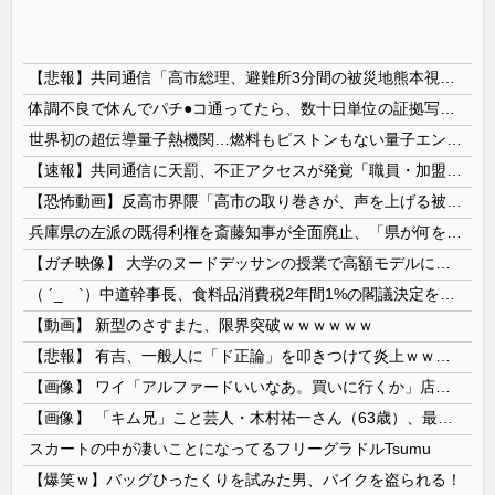
【悲報】共同通信「高市総理、避難所3分間の被災地熊本視察動画に批判！」 → 内閣報道官「避難所視察は51分間！大変な状況の中で、1時間近く受け入...
体調不良で休んでパチ●コ通ってたら、数十日単位の証拠写真撮られて会社クビになった
世界初の超伝導量子熱機関…燃料もピストンもない量子エンジンが回った！
【速報】共同通信に天罰、不正アクセスが発覚「職員・加盟社・取引先などの情報6000件が漏えいした可能性」
【恐怖動画】反高市界隈「高市の取り巻きが、声を上げる被災地のおばちゃんに詰め寄ってるぅ！」→よく聞くと何やらヤバいことを言っていると話題に…
兵庫県の左派の既得利権を斎藤知事が全面廃止、「県が何をするねん？」と存在意義そのものが不明で……
【ガチ映像】 大学のヌードデッサンの授業で高額モデルに依頼したら○○○が凄すぎた動画、お前らの想像の20倍は凄い
（ ´_ゝ`）中道幹事長、食料品消費税2年間1%の閣議決定を批判 → 記者「中道改革連合は食料品消費税ゼロを公約に掲げていたが？」→ 階猛氏「
【動画】 新型のさすまた、限界突破ｗｗｗｗｗｗ
【悲報】 有吉、一般人に「ド正論」を叩きつけて炎上ｗｗｗｗｗｗｗｗ
【画像】 ワイ「アルファードいいなあ。買いに行くか」店員「ほいっ見積もりな！」ワイ「金額おかしくね？」←お前らもそう思うよな？？？？？
【画像】 「キム兄」こと芸人・木村祐一さん（63歳）、最新の松本人志さんとのツーショットが完全に別人だとネット騒然！ 「マジで誰かわからん」...
スカートの中が凄いことになってるフリーグラドルTsumu
【爆笑ｗ】バッグひったくりを試みた男、バイクを盗られる！