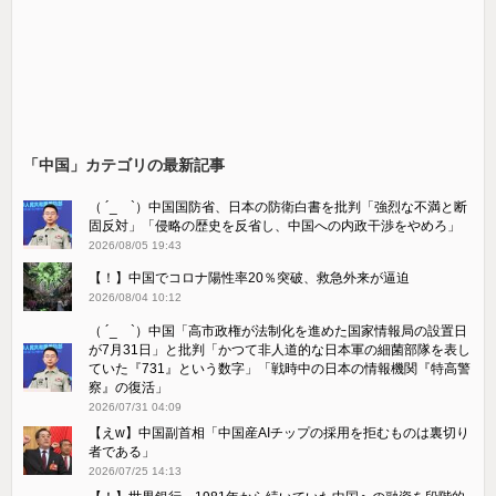
「中国」カテゴリの最新記事
（ ´_ゝ`）中国国防省、日本の防衛白書を批判「強烈な不満と断
固反対」「侵略の歴史を反省し、中国への内政干渉をやめろ」
2026/08/05 19:43
【！】中国でコロナ陽性率20％突破、救急外来が逼迫
2026/08/04 10:12
（ ´_ゝ`）中国「高市政権が法制化を進めた国家情報局の設置日
が7月31日」と批判「かつて非人道的な日本軍の細菌部隊を表し
ていた『731』という数字」「戦時中の日本の情報機関『特高警
察』の復活」
2026/07/31 04:09
【えw】中国副首相「中国産AIチップの採用を拒むものは裏切り
者である」
2026/07/25 14:13