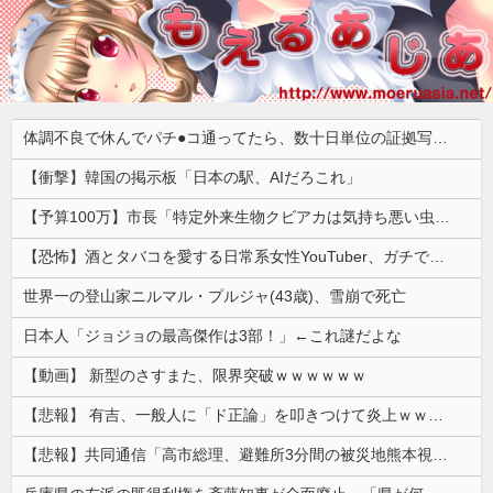
体調不良で休んでパチ●コ通ってたら、数十日単位の証拠写真撮られて会社クビになった
【衝撃】韓国の掲示板「日本の駅、AIだろこれ」
【予算100万】市長「特定外来生物クビアカは気持ち悪い虫だしそんな需要ないと思う」1匹300円相当の報奨金→初日に42万取られ焦り
【恐怖】酒とタバコを愛する日常系女性YouTuber、ガチで体が終わる・・・
世界一の登山家ニルマル・プルジャ(43歳)、雪崩で死亡
日本人「ジョジョの最高傑作は3部！」←これ謎だよな
【動画】 新型のさすまた、限界突破ｗｗｗｗｗｗ
【悲報】 有吉、一般人に「ド正論」を叩きつけて炎上ｗｗｗｗｗｗｗｗ
【悲報】共同通信「高市総理、避難所3分間の被災地熊本視察動画に批判！」 → 内閣報道官「避難所視察は51分間！大変な状況の中で、1時間近く受け入れていただき、感謝！」