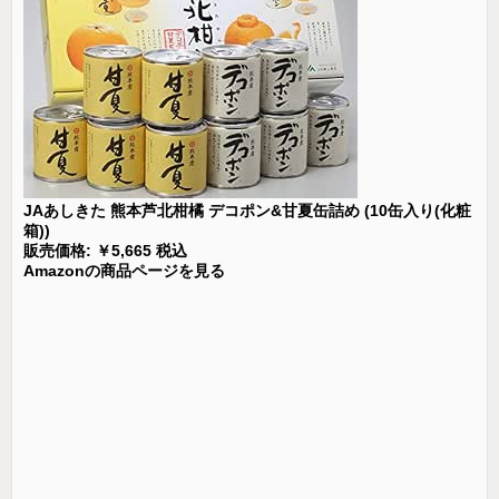
JAあしきた 熊本芦北柑橘 デコポン&甘夏缶詰め (10缶入り(化粧
箱))
販売価格: ￥5,665 税込
Amazonの商品ページを見る