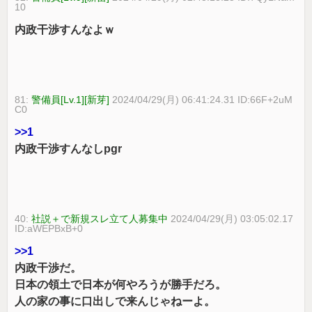
10
内政干渉すんなよｗ
81:
警備員[Lv.1][新芽]
2024/04/29(月) 06:41:24.31 ID:66F+2uM
C0
>>1
内政干渉すんなしpgr
40:
社説＋で新規スレ立て人募集中
2024/04/29(月) 03:05:02.17
ID:aWEPBxB+0
>>1
内政干渉だ。
日本の領土で日本が何やろうが勝手だろ。
人の家の事に口出しで来んじゃねーよ。