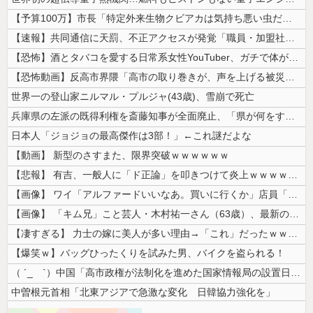
【予算100万】市長「特定外来生物クビアカは気持ち悪い虫だしそんな需要...
【速報】共同通信に天罰、不正アクセスが発覚「職員・加盟社・取引先などの...
【恐怖】酒とタバコを愛する日常系女性YouTuber、ガチで体が終わる...
【恐怖動画】反高市界隈「高市の取り巻きが、声を上げる被災地のおばちゃん...
世界一の登山家ニルマル・プルジャ(43歳)、雪崩で死亡
兵庫県の左派の既得利権を斎藤知事が全面廃止、「県が何をするねん？」と存...
日本人「ジョジョの最高傑作は3部！」←これ謎だよな
【動画】 新型のさすまた、限界突破ｗｗｗｗｗｗ
【悲報】 有吉、一般人に「ド正論」を叩きつけて炎上ｗｗｗｗｗｗｗｗ
【画像】 ワイ「アルファードいいなあ。買いに行くか」店員「ほいっ見積も...
【画像】 「キム兄」こと芸人・木村祐一さん（63歳）、最新の松本人志さ...
【凄すぎる】 力士の嫁に美人が多い理由→「これ」だったｗｗｗｗｗｗｗ
【爆笑ｗ】バッグひったくりを試みた男、バイクを盗られる！
（ ´_ゝ`）中国「高市政権が法制化を進めた国家情報局の設置日が7月3...
中曽根元首相「北東アジアで急激な変化 日韓協力強化を」