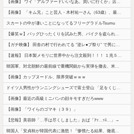
【画像】 ワイ「アルファードいいなあ。買いに行くか」店員「ほいっ見積もりな！」ワイ「金額おかしくね？」←お前らもそう思うよな？？？？？
【画像】 「キム兄」こと芸人・木村祐一さん（63歳）、最新の松本人志さんとのツーショットが完全に別人だとネット騒然！ 「マジで誰かわからん」...
スカートの中が凄いことになってるフリーグラドルTsumu
【爆笑ｗ】バッグひったくりを試みた男、バイクを盗られる！
【ガチ映像】 田舎の村で行われてる ”逆レ●プ祭り” で男に跨って無理矢理チ●コを挿入する女の動画がエ□すぎる…
【速報】 日本製メモリに世界中から注文殺到！！！ １兆５０００億円で工場増築へ
韓国軍、対北朝鮮の最前線で重機関銃から実弾を撤去、米韓合同演習では米軍の無人機を「北朝鮮の侵入だ！」と迎撃一歩手前まで……ゆるんでるなぁ
【画像】カップヌードル、限界突破ｗｗｗ
ドイツ人男性がランニングシューズで富士登山 「足をくじいて動けない」
【画像】最近の高級ミニバンの顔キモすぎだろwww
【画像】「ワイらのゴマキ（３９）」
【悲報】美容師「…手は尽くしました」おば「ｱｯ…ｯｽ…」→
韓国人「安貞桓が韓国代表に激怒！『惨憺たる結果、徹底的な刷新が必要だ』と監督や協会を痛烈批判」