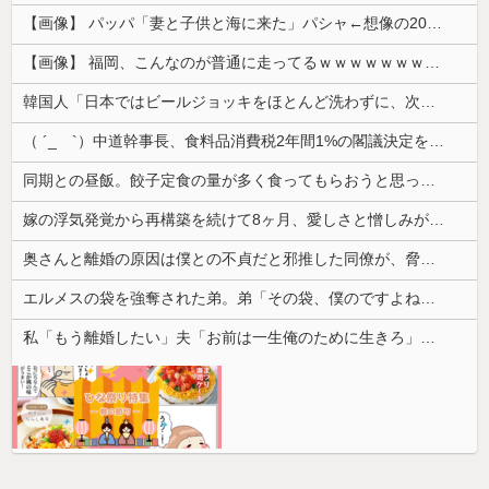
【画像】 パッパ「妻と子供と海に来た」パシャ←想像の200倍は神々しくて草
【画像】 福岡、こんなのが普通に走ってるｗｗｗｗｗｗｗｗｗｗｗｗｗｗｗｗｗｗｗｗｗｗｗｗｗｗｗｗｗｗｗｗｗｗｗｗｗｗｗｗ
韓国人「日本ではビールジョッキをほとんど洗わずに、次の客に出すんだ！ これが証拠の映像だ!!」……あー、なるほどですねー。韓国には「アレ」がな...
（ ´_ゝ`）中道幹事長、食料品消費税2年間1%の閣議決定を批判 → 記者「中道改革連合は食料品消費税ゼロを公約に掲げていたが？」→ 階猛氏「
同期との昼飯。餃子定食の量が多く食ってもらおうと思ったら俺の餃子にタレと酢を直接かけた
嫁の浮気発覚から再構築を続けて8ヶ月、愛しさと憎しみが交互に押し寄せてる。もう一回俺に恋させてあげたい。
奥さんと離婚の原因は僕との不貞だと邪推した同僚が、脅迫行為するようになった。奥さんとは何の関係もないのに...
エルメスの袋を強奪された弟。弟「その袋、僕のですよね？」女性「私の物ですけど？」→中身を確認した瞬間、言い逃れできない状況になり…
私「もう離婚したい」夫「お前は一生俺のために生きろ」→話し合いになるはずが恐ろしい要求を突き付けられて…