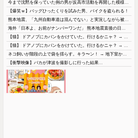
今まで沈黙を保っていた例の男が反高市活動を再開した模様、財務省を手を組んでの返り咲きが狙いか？
【爆笑ｗ】バッグひったくりを試みた男、バイクを盗られる！
熊本地震、「九州自動車道は混んでない」と実況しながら被災地へ向かう有名アナなどに批判殺到 全国紙記者「最新の状況をいち早く伝えることは報道機関としての責務」「情報を取り上げることには大きな意義がある」
海外「日本よ、お前がナンバーワンだ」 熊本地震直後の日本の対応のスピードに世界が衝撃
【猫】 ドアノブにカバンをかけていた。行けるかニャ？ → 猫はこうなります…
【猫】 ドアノブにカバンをかけていた。行けるかニャ？ → 猫はこうなります…
ネコ飼いが階段の上で袋を揺らす。キラ〜ン！ → 地下室からヤツが現れる…
【衝撃映像】バカが津波を撮影しに行った結果…