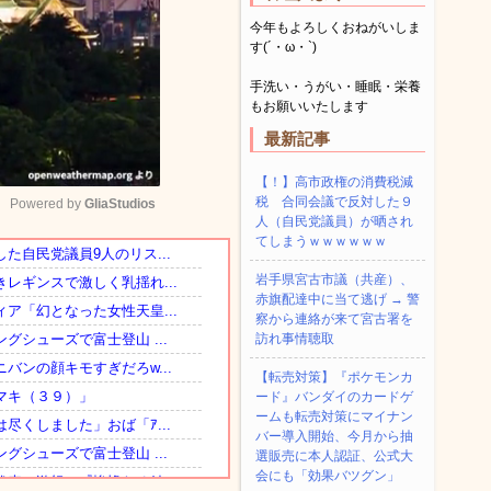
今年もよろしくおねがいしま
す(´・ω・`)
手洗い・うがい・睡眠・栄養
もお願いいたします
最新記事
【！】高市政権の消費税減
税 合同会議で反対した９
Powered by 
GliaStudios
人（自民党議員）が晒され
てしまうｗｗｗｗｗｗ
Mute
岩手県宮古市議（共産）、
赤旗配達中に当て逃げ → 警
察から連絡が来て宮古署を
訪れ事情聴取
【転売対策】『ポケモンカ
ード』バンダイのカードゲ
ームも転売対策にマイナン
バー導入開始、今月から抽
選販売に本人認証、公式大
会にも「効果バツグン」