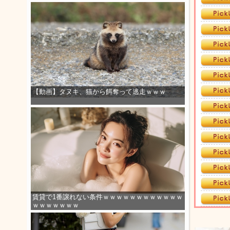
【動画】タヌキ、猫から餌奪って逃走ｗｗｗ
賃貸で1番譲れない条件ｗｗｗｗｗｗｗｗｗｗｗｗ
ｗｗｗｗｗｗｗ