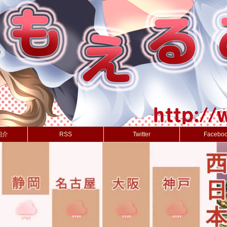
紹介
RSS
Twitter
Facebo