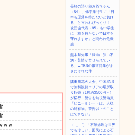
長崎の語り部お爺ちゃん
（84）、修学旅行生に「日
本も原爆を持たないと負け
る」と言われびっくり！
被団協代表（85）も中学生
に「核を持たないで日本を
守れますか」と問われ危機
感
熊本県知事「報道に強い不
満・苦情が寄せられてい
る」→TBSの報道特集がま
さにそれな件
隅田川花火大会、中国SNS
で無料観覧エリアの場所取
り転売（1席約3500円～）
が横行 警告も無視警備員
「ビニールシートは、人様
の所有物。警告以上のこと
はできない」
（ ´_ゝ`）「石破総理は世界
でも珍しい、国民による石