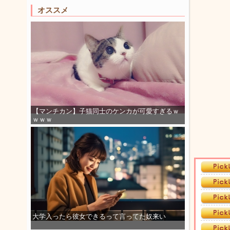
オススメ
【マンチカン】子猫同士のケンカが可愛すぎるｗ
ｗｗｗ
大学入ったら彼女できるって言ってた奴来い