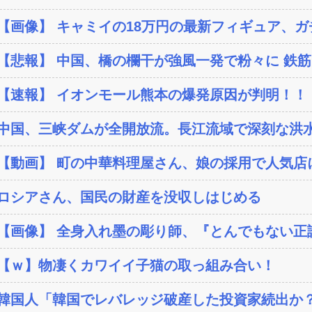
【画像】 キャミイの18万円の最新フィギュア、ガチ
【悲報】 中国、橋の欄干が強風一発で粉々に 鉄筋ゼ
【速報】 イオンモール熊本の爆発原因が判明！！
中国、三峡ダムが全開放流。長江流域で深刻な洪
【動画】 町の中華料理屋さん、娘の採用で人気店
ロシアさん、国民の財産を没収しはじめる
【画像】 全身入れ墨の彫り師、『とんでもない正論』
【ｗ】物凄くカワイイ子猫の取っ組み合い！
韓国人「韓国でレバレッジ破産した投資家続出か？‥損