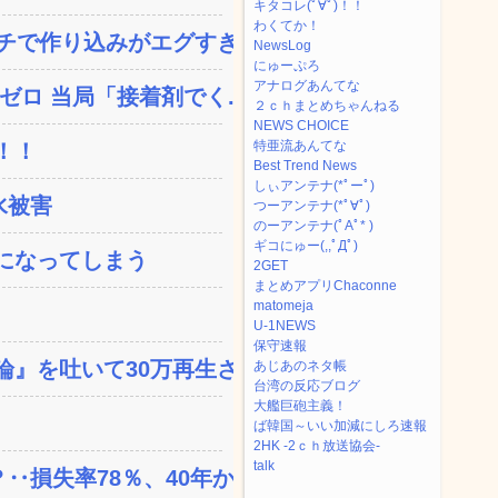
キタコレ(ﾟ∀ﾟ)！！
わくてか！
で作り込みがエグすぎ...
NewsLog
にゅーぷろ
アナログあんてな
ロ 当局「接着剤でく...
２ｃｈまとめちゃんねる
NEWS CHOICE
特亜流あんてな
！！
Best Trend News
しぃアンテナ(*ﾟーﾟ)
水被害
つーアンテナ(*ﾟ∀ﾟ)
のーアンテナ(ﾟAﾟ* )
ギコにゅー(,,ﾟДﾟ)
になってしまう
2GET
まとめアプリChaconne
matomeja
U-1NEWS
保守速報
を吐いて30万再生さ...
あじあのネタ帳
台湾の反応ブログ
大艦巨砲主義！
ば韓国～いい加減にしろ速報
2HK -2ｃｈ放送協会-
talk
失率78％、40年か...