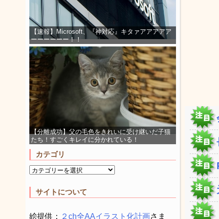
【速報】Microsoft、『神対応』キタァアアアアア
ーーーーーー！！
【分離成功】父の毛色をきれいに受け継いだ子猫
たち！すごくキレイに分かれている！
カテゴリ
サイトについて
絵提供：
２ch全AAイラスト化計画
さま