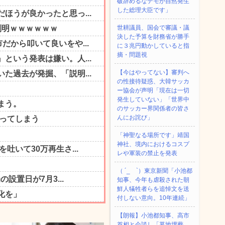
破辞めるなデモが自然発生
した総理大臣です」
世耕議員、国会で審議・議
決した予算を財務省が勝手
に３兆円動かしていると指
摘・問題視
【今はやってない】審判へ
の性接待疑惑、大韓サッカ
ー協会が声明「現在は一切
発生していない」「世界中
のサッカー界関係者の皆さ
んにお詫び」
「神聖なる場所です」靖国
神社、境内におけるコスプ
レや軍装の禁止を発表
（ ´_ゝ`）東京新聞「小池都
知事、今年も虐殺された朝
鮮人犠牲者らを追悼文を送
付しない意向。10年連続」
【朗報】小池都知事、高市
首相と会談し「墓地埋葬