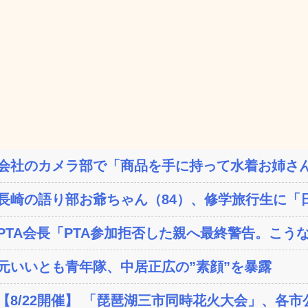
会社のカメラ部で「商品を手に持って水着お姉さん
長崎の語り部お爺ちゃん（84）、修学旅行生に「日
PTA会長「PTA参加拒否した親へ最終警告。こう
元いいとも青年隊、中居正広の”素顔”を暴露
【8/22開催】 「琵琶湖三市同時花火大会」、各市