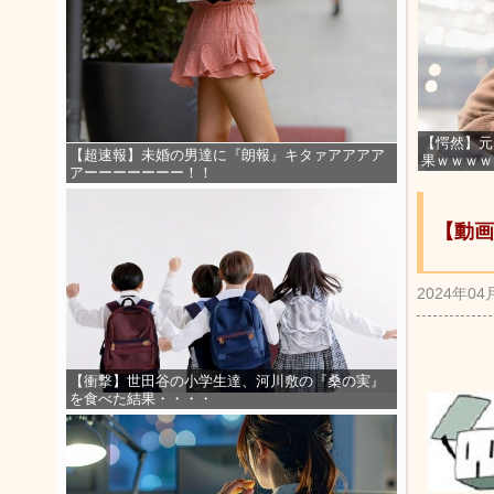
【愕然】元
【超速報】未婚の男達に『朗報』キタァアアアア
果ｗｗｗｗ
アーーーーーーー！！
【動画
2024年04
【衝撃】世田谷の小学生達、河川敷の『桑の実』
を食べた結果・・・・