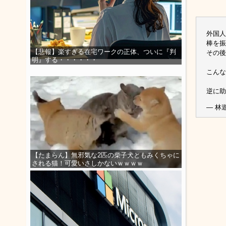
外国人
棒を振
【悲報】楽すぎる在宅ワークの正体、ついに『判
その後
明』する・・・・・・
こんな
逆に
— 林遊
【たまらん】無邪気な2匹の柴子犬ともみくちゃに
される猫！可愛いさしかないｗｗｗｗ