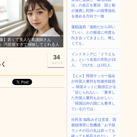
法」の改正を要請 国と都
が連携し民間への指導強化
を進める方向で一致
蓮舫議員「蓮舫だから叩い
ていい、との報道に何度も
向き合ってきました。悔し
像】若くて美人な看護師さん
くても」
3）汚部屋すぎて掃除してくれる人
集ｗｗｗ
インドネシアに「ドラえも
34
ん」という名前の市民が16
いく
コメント
人、「のび太」は181人
【えｗ】韓国サッカー協会
が外国人審判を性接待疑惑
→ 韓国ネットに動揺広がる
「信じられない」「要求し
た外国人審判もおかしい」
「韓国以外の国にも要求し
ているのでは」
社民党 福島みずほ党首、国
旗損壊罪に危機感「お子様
ランチの日の丸は折っても
破っても処罰されない、 ど