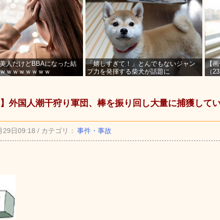
美人だけどBBAになった結
「嬉しすぎて！」とんでもないジャン
【画
ｗｗｗｗｗｗｗｗ
プ力を発揮する柴犬が話題に
（2
を募
】外国人潮干狩り軍団、棒を振り回し大量に捕獲して
月29日09:18 / カテゴリ：
事件・事故