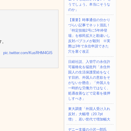
うでしょう。本当にそうな
のか」
【重要】時事通信の分かり
づらい記事でネット混乱！
「特定技能2号に5年枠登
場」を移民拡大と勘違いし
反対パブコメが殺到 ※実
す。
際は3年で永住申請できた
穴を塞ぐ改正
。
pic.twitter.com/KusRHM4GI5
日経社説、入管庁の永住許
可厳格化を猛批判「永住外
国人の生活保護受給をなく
す目的、外国人の意欲をそ
がないか懸念」「外国人を
一時的な労働力ではなく、
処遇改善などで定着を後押
しすべき」
東大調査「外国人受け入れ
反対」大幅増（20.7pt
増）、若い世代で増加幅大
デニー支援の小沢一郎氏