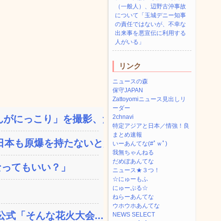
（一般人）、辺野古沖事故
について「玉城デニー知事
の責任ではないが、不幸な
出来事を悪宣伝に利用する
人がいる」
リンク
ニュースの森
保守JAPAN
Zattoyomiニュース見出しリ
ーダー
がにっこり」を撮影、だが...
2chnavi
特定アジアと日本／情強！良
まとめ速報
本も原爆を持たないと負...
いーあんてな(#ﾟｗﾟ)
我無ちゃんねる
だめぽあんてな
なってもいい？」
ニュース★３つ！
☆にゅーもふ
にゅーぷる☆
ねらーあんてな
ウホウホあんてな
公式「そんな花火大会...
NEWS SELECT