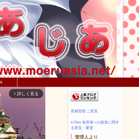
ok
詳しく見る
arrow_forward_ios
首相官邸 ご意見
e-Gov 各府省への政策に関す
る意見・要望
管理人より