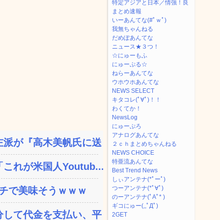
特定アジアと日本／情強！良
まとめ速報
いーあんてな(#ﾟｗﾟ)
我無ちゃんねる
だめぽあんてな
ニュース★３つ！
☆にゅーもふ
にゅーぷる☆
ねらーあんてな
ウホウホあんてな
NEWS SELECT
キタコレ(ﾟ∀ﾟ)！！
わくてか！
NewsLog
にゅーぷろ
アナログあんてな
派が『高木美帆氏に送られ...
２ｃｈまとめちゃんねる
NEWS CHOICE
特亜流あんてな
が米国人Youtub...
Best Trend News
しぃアンテナ(*ﾟーﾟ)
つーアンテナ(*ﾟ∀ﾟ)
ガチで美味そうｗｗｗ
のーアンテナ(ﾟAﾟ* )
ギコにゅー(,,ﾟДﾟ)
して代金を支払い、平日の...
2GET