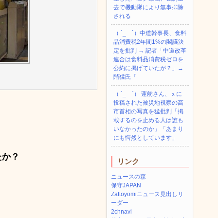
去で機動隊により無事排除
される
（ ´_ゝ`）中道幹事長、食料
品消費税2年間1%の閣議決
定を批判 → 記者「中道改革
連合は食料品消費税ゼロを
公約に掲げていたが？」→
階猛氏「
（ ´_ゝ`） 蓮舫さん、ｘに
投稿された被災地視察の高
市首相の写真を猛批判「掲
載するのを止める人は誰も
いなかったのか」「あまり
にも愕然としています」
たか？
リンク
ニュースの森
保守JAPAN
Zattoyomiニュース見出しリ
ーダー
2chnavi