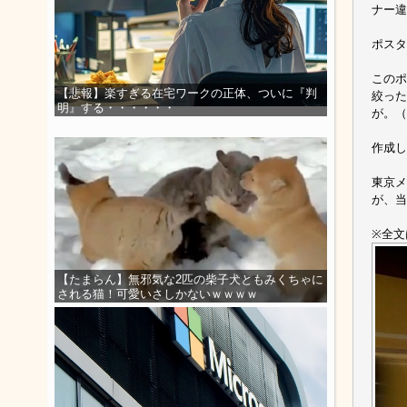
ナー違
ポスタ
このポ
【悲報】楽すぎる在宅ワークの正体、ついに『判
絞った
明』する・・・・・・
が。（
作成し
東京メ
が、
※全文
【たまらん】無邪気な2匹の柴子犬ともみくちゃに
される猫！可愛いさしかないｗｗｗｗ