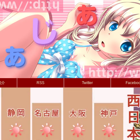
紹介
RSS
Twitter
Facebo