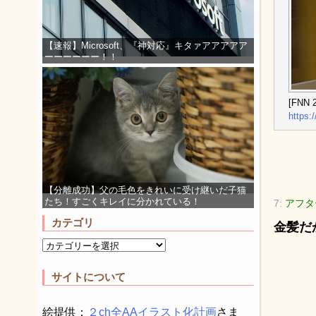
【速報】Microsoft、『神対応』キタァアアアアア
ーーーーーー！！
[FNN 2
https:
【分離成功】父の毛色をきれいに受け継いだ子猫
たち！すごくキレイに分かれている！
7:
アフタ
カテゴリ
金髪だ
サイトについて
絵提供：
２ch全AAイラスト化計画
さま