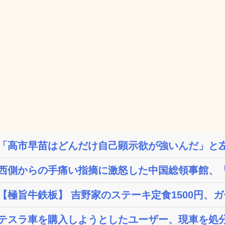
「高市早苗はどんだけ自己顕示欲が強いんだ」と左
西側からの手痛い指摘に激怒した中国総領事館、「これ
【極旨牛鉄板】 吉野家のステーキ定食1500円、
テスラ車を購入しようとしたユーザー、現車を処分