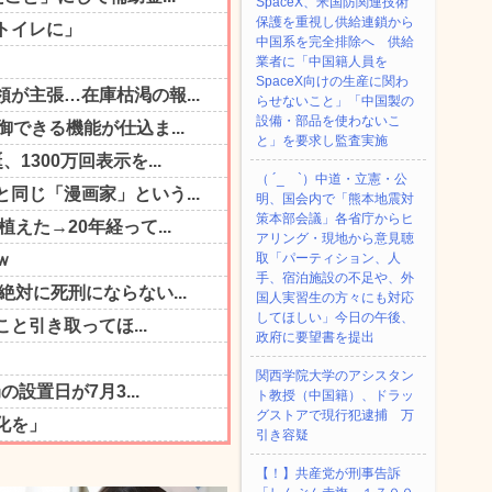
SpaceX、米国防関連技術
保護を重視し供給連鎖から
中国系を完全排除へ 供給
業者に「中国籍人員を
SpaceX向けの生産に関わ
らせないこと」「中国製の
設備・部品を使わないこ
と」を要求し監査実施
（ ´_ゝ`）中道・立憲・公
明、国会内で「熊本地震対
策本部会議」各省庁からヒ
アリング・現地から意見聴
取「パーティション、人
手、宿泊施設の不足や、外
国人実習生の方々にも対応
してほしい」今日の午後、
政府に要望書を提出
関西学院大学のアシスタン
ト教授（中国籍）、ドラッ
グストアで現行犯逮捕 万
引き容疑
【！】共産党が刑事告訴