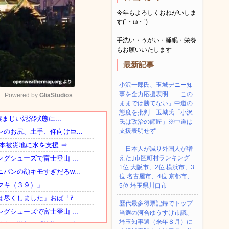
今年もよろしくおねがいしま
す(´・ω・`)
手洗い・うがい・睡眠・栄養
もお願いいたします
最新記事
小沢一郎氏、玉城デニー知
事を全力応援表明 「この
Powered by 
GliaStudios
ままでは勝てない」中道の
態度を批判 玉城氏「小沢
氏は政治の師匠」※中道は
Mute
支援表明せず
「日本人が減り外国人が増
えた｣市区町村ランキング
1位 大阪市、2位 横浜市、3
位 名古屋市、4位 京都市、
5位 埼玉県川口市
歴代最多得票記録でトップ
当選の河合ゆうすけ市議、
埼玉知事選（来年８月）に