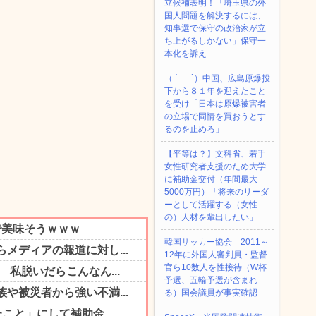
立候補表明！「埼玉県の外
国人問題を解決するには、
知事選で保守の政治家が立
ち上がるしかない」保守一
本化を訴え
（ ´_ゝ`）中国、広島原爆投
下から８１年を迎えたこと
を受け「日本は原爆被害者
の立場で同情を買おうとす
るのを止めろ」
【平等は？】文科省、若手
女性研究者支援のため大学
に補助金交付（年間最大
5000万円）「将来のリーダ
ーとして活躍する（女性
の）人材を輩出したい」
韓国サッカー協会 2011～
12年に外国人審判員・監督
官ら10数人を性接待（W杯
予選、五輪予選が含まれ
る）国会議員が事実確認