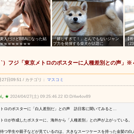
美人だけどBBAになった結
「嬉しすぎて！」とんでもないジャン
【画
ｗｗｗｗｗｗｗｗ
プ力を発揮する柴犬が話題に
（2
を募
_ゝ`）フジ「東京メトロのポスターに人種差別との声」
月27日09:51 / カテゴリ：
マスコミ
ん ★
2024/04/27(土) 09:25:46.22 ID:D/4w4ov89
トロのポスターに「白人差別だ」との声 訪日客に聞いてみると…
トロが作成したポスターに、海外から「人種差別」との声が上がっている。
待つ学生や親子などが見ているのは、大きなスーツケースを持った金髪の白