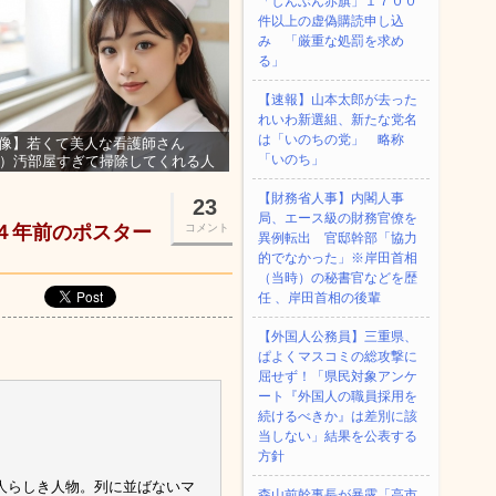
「しんぶん赤旗」１７００
件以上の虚偽購読申し込
み 「厳重な処罰を求め
る」
【速報】山本太郎が去った
れいわ新選組、新たな党名
は「いのちの党」 略称
像】若くて美人な看護師さん
「いのち」
3）汚部屋すぎて掃除してくれる人
集ｗｗｗ
【財務省人事】内閣人事
23
局、エース級の財務官僚を
※４年前のポスター
コメント
異例転出 官邸幹部「協力
的でなかった」※岸田首相
（当時）の秘書官などを歴
任 、岸田首相の後輩
【外国人公務員】三重県、
ぱよくマスコミの総攻撃に
屈せず！「県民対象アンケ
ート『外国人の職員採用を
続けるべきか』は差別に該
当しない」結果を公表する
方針
人らしき人物。列に並ばないマ
森山前幹事長が暴露「高市