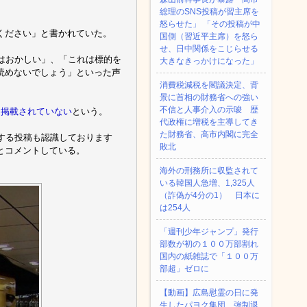
総理のSNS投稿が習主席を
怒らせた」 「その投稿が中
ください」と書かれていた。
国側（習近平主席）を怒ら
せ、日中関係をこじらせる
はおかしい」、「これは標的を
大きなきっかけになった」
読めないでしょう」といった声
消費税減税を閣議決定、背
景に首相の財務省への強い
不信と人事介入の示唆 歴
は掲載されていない
という。
代政権に増税を主導してき
た財務省、高市内閣に完全
する投稿も認識しております
敗北
とコメントしている。
海外の刑務所に収監されて
いる韓国人急増、1,325人
（詐偽が4分の1） 日本に
は254人
「週刊少年ジャンプ」発行
部数が初の１００万部割れ
国内の紙雑誌で「１００万
部超」ゼロに
【動画】広島慰霊の日に発
生したパヨク集団、強制退