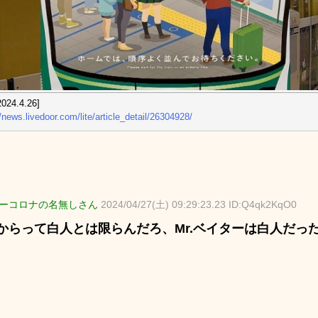
024.4.26]
//news.livedoor.com/lite/article_detail/26304928/
ーコロナの名無しさん
2024/04/27(土) 09:29:23.23 ID:Q4qk2KqO0
からって白人とは限らんだろ、Mr.ベイターは白人だっ