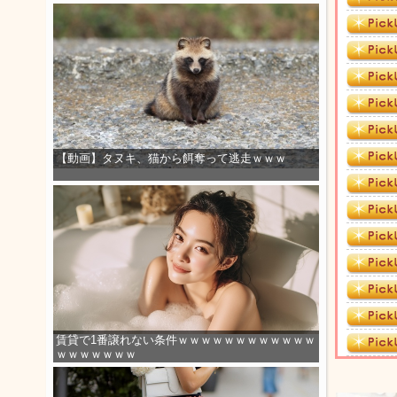
【動画】タヌキ、猫から餌奪って逃走ｗｗｗ
賃貸で1番譲れない条件ｗｗｗｗｗｗｗｗｗｗｗｗ
ｗｗｗｗｗｗｗ