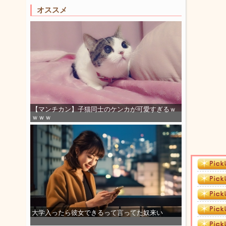
オススメ
【マンチカン】子猫同士のケンカが可愛すぎるｗ
ｗｗｗ
大学入ったら彼女できるって言ってた奴来い