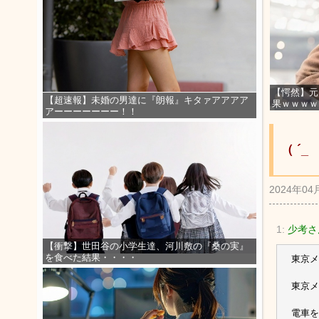
【愕然】元
【超速報】未婚の男達に『朗報』キタァアアアア
果ｗｗｗｗ
アーーーーーーー！！
（ ´
2024年04
1:
少考さ
【衝撃】世田谷の小学生達、河川敷の『桑の実』
を食べた結果・・・・
東京メ
東京メ
電車を