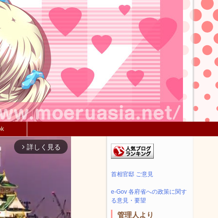
ok
詳しく見る
arrow_forward_ios
首相官邸 ご意見
e-Gov 各府省への政策に関す
る意見・要望
管理人より