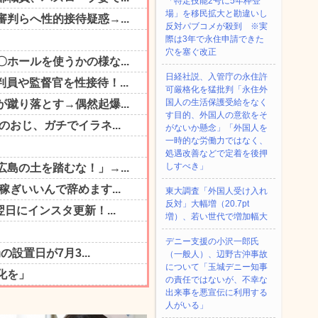
「特定技能2号に5年枠登
場」を移民拡大と勘違いし
反対パブコメが殺到 ※実
際は3年で永住申請できた
穴を塞ぐ改正
日経社説、入管庁の永住許
可厳格化を猛批判「永住外
国人の生活保護受給をなく
す目的、外国人の意欲をそ
がないか懸念」「外国人を
一時的な労働力ではなく、
処遇改善などで定着を後押
しすべき」
東大調査「外国人受け入れ
反対」大幅増（20.7pt
増）、若い世代で増加幅大
デニー支援の小沢一郎氏
（一般人）、辺野古沖事故
について「玉城デニー知事
の責任ではないが、不幸な
出来事を悪宣伝に利用する
人がいる」