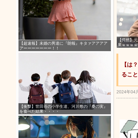
【愕然】元
【超速報】未婚の男達に『朗報』キタァアアアア
果ｗｗｗｗ
アーーーーーーー！！
【は？
ること
2024年04
【衝撃】世田谷の小学生達、河川敷の『桑の実』
を食べた結果・・・・