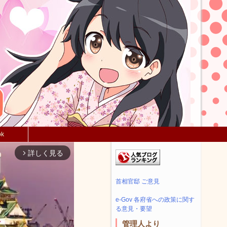
ok
詳しく見る
arrow_forward_ios
首相官邸 ご意見
e-Gov 各府省への政策に関す
る意見・要望
管理人より