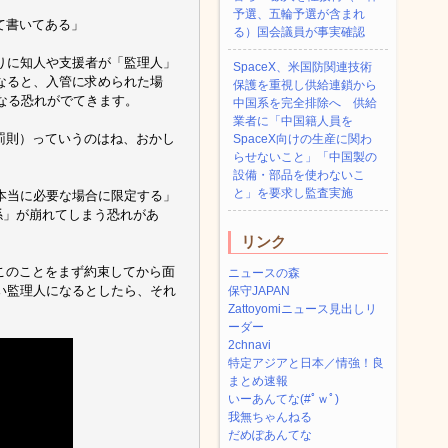
予選、五輪予選が含まれ
って書いてある」
る）国会議員が事実確認
りに知人や支援者が「監理人」
SpaceX、米国防関連技術
なると、入管に求められた場
保護を重視し供給連鎖から
なる恐れがでてきます。
中国系を完全排除へ 供給
業者に「中国籍人員を
（罰則）っていうのはね、おかし
SpaceX向けの生産に関わ
らせないこと」「中国製の
設備・部品を使わないこ
と」を要求し監査実施
本当に必要な場合に限定する」
係」が崩れてしまう恐れがあ
リンク
』このことをまず約束してから面
ニュースの森
い監理人になるとしたら、それ
保守JAPAN
Zattoyomiニュース見出しリ
ーダー
2chnavi
特定アジアと日本／情強！良
まとめ速報
いーあんてな(#ﾟｗﾟ)
我無ちゃんねる
だめぽあんてな