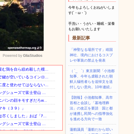
今年もよろしくおねがいしま
す(´・ω・`)
手洗い・うがい・睡眠・栄養
もお願いいたします
最新記事
「神聖なる場所です」靖国
神社、境内におけるコスプ
Powered by 
GliaStudios
レや軍装の禁止を発表
（ ´_ゝ`）東京新聞「小池都
Mute
知事、今年も虐殺された朝
鮮人犠牲者らを追悼文を送
付しない意向。10年連続」
【朗報】小池都知事、高市
首相と会談し「墓地埋葬
法」の改正を要請 国と都
が連携し民間への指導強化
を進める方向で一致
蓮舫議員「蓮舫だから叩い