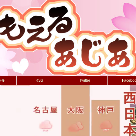
紹介
RSS
Twitter
Facebo