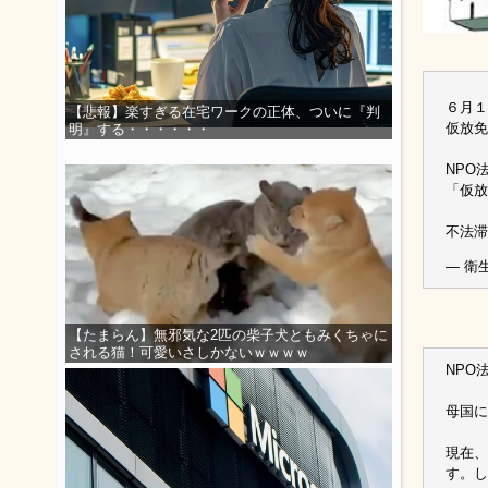
６月１
【悲報】楽すぎる在宅ワークの正体、ついに『判
仮放免
明』する・・・・・・
NPO
「仮放
不法
— 衛生
【たまらん】無邪気な2匹の柴子犬ともみくちゃに
される猫！可愛いさしかないｗｗｗｗ
NPO
母国に
現在、
す。し