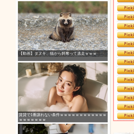
【動画】タヌキ、猫から餌奪って逃走ｗｗｗ
賃貸で1番譲れない条件ｗｗｗｗｗｗｗｗｗｗｗｗ
ｗｗｗｗｗｗｗ