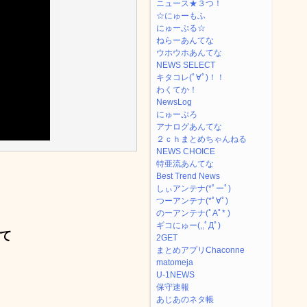
ニュース★３つ！
☆にゅーもふ
にゅーぷる☆
ねらーあんてな
ウホウホあんてな
NEWS SELECT
キタコレ(ﾟ∀ﾟ)！！
わくてか！
NewsLog
にゅーぷろ
アナログあんてな
２ｃｈまとめちゃんねる
NEWS CHOICE
特亜流あんてな
Best Trend News
しぃアンテナ(*ﾟーﾟ)
つーアンテナ(*ﾟ∀ﾟ)
のーアンテナ(ﾟAﾟ* )
ギコにゅー(,,ﾟДﾟ)
て
2GET
まとめアプリChaconne
matomeja
U-1NEWS
保守速報
あじあのネタ帳