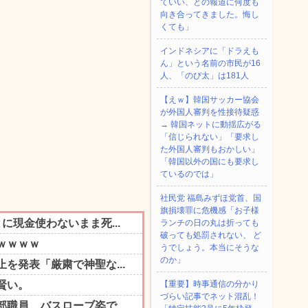
ていい、との報道に何度も
向き合ってきました。悔し
くても」
インドネシアに「ドラえも
ん」という名前の市民が16
人、「のび太」は181人
【えｗ】韓国サッカー協会
が外国人審判を性接待疑惑
→ 韓国ネットに動揺広がる
「信じられない」「要求し
た外国人審判もおかしい」
「韓国以外の国にも要求し
ているのでは」
社民党 福島みずほ党首、国
旗損壊罪に危機感「お子様
ランチの日の丸は折っても
破っても処罰されない、 ど
うでしょう。本当にそうな
のか」
【重要】時事通信の分かり
づらい記事でネット混乱！