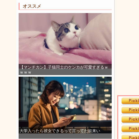
オススメ
【マンチカン】子猫同士のケンカが可愛すぎるｗ
ｗｗｗ
大学入ったら彼女できるって言ってた奴来い