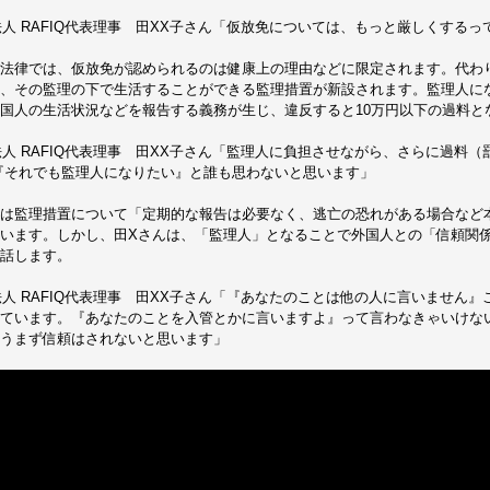
法人 RAFIQ代表理事 田XX子さん「仮放免については、もっと厳しくする
法律では、仮放免が認められるのは健康上の理由などに限定されます。代わ
、その監理の下で生活することができる監理措置が新設されます。監理人に
国人の生活状況などを報告する義務が生じ、違反すると10万円以下の過料と
法人 RAFIQ代表理事 田XX子さん「監理人に負担させながら、さらに過料
『それでも監理人になりたい』と誰も思わないと思います」
は監理措置について「定期的な報告は必要なく、逃亡の恐れがある場合など
います。しかし、田Xさんは、「監理人」となることで外国人との「信頼関
話します。
法人 RAFIQ代表理事 田XX子さん「『あなたのことは他の人に言いません
ています。『あなたのことを入管とかに言いますよ』って言わなきゃいけな
うまず信頼はされないと思います」