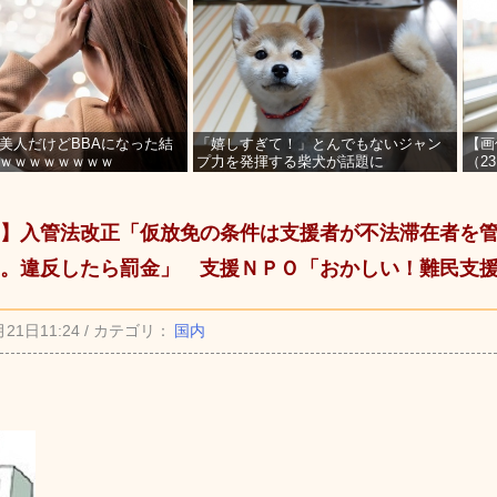
美人だけどBBAになった結
「嬉しすぎて！」とんでもないジャン
【画
ｗｗｗｗｗｗｗｗ
プ力を発揮する柴犬が話題に
（2
を募
】入管法改正「仮放免の条件は支援者が不法滞在者を
。違反したら罰金」 支援ＮＰＯ「おかしい！難民支
月21日11:24 / カテゴリ：
国内