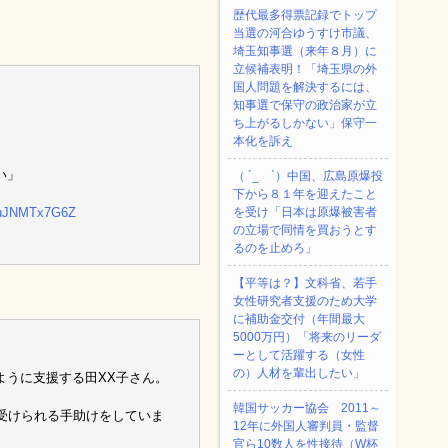
歴代最多得票記録でトップ
当選の河合ゆうすけ市議、
埼玉知事選（来年８月）に
立候補表明！「埼玉県の外
国人問題を解決するには、
知事選で保守の政治家が立
ち上がるしかない」保守一
本化を訴え
い」
（ ´_ゝ`）中国、広島原爆投
下から８１年を迎えたこと
m/uJNMTx7G6Z
を受け「日本は原爆被害者
の立場で同情を買おうとす
るのを止めろ」
【平等は？】文科省、若手
女性研究者支援のため大学
に補助金交付（年間最大
5000万円）「将来のリーダ
ーとして活躍する（女性
の）人材を輩出したい」
ように支援する田XX子さん。
韓国サッカー協会 2011～
受けられる手助けをしていま
12年に外国人審判員・監督
官ら10数人を性接待（W杯