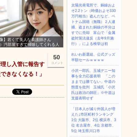
太陽光発電所で、銅線およ
そ2.2トン（時価およそ330
万円相当）盗んだなど、ベ
トナム国籍（無職）２人逮
捕、盗まれた銅線の半分は
すでに売却 富山で「金属
盗対策法違反（去年9月施
像】若くて美人な看護師さん
行）」による検挙は初
3）汚部屋すぎて掃除してくれる人
集ｗｗｗ
れいわ新選組、公式グッズ
50
半額セールｗｗｗｗ
管理し入管に報告す
コメント
小沢一郎氏、玉城デニー知
援できなくなる！」
事を全力応援表明 「この
ままでは勝てない」中道の
態度を批判 玉城氏「小沢
氏は政治の師匠」※中道は
支援表明せず
「日本人が減り外国人が増
えた｣市区町村ランキング
1位 大阪市、2位 横浜市、3
位 名古屋市、4位 京都市、
5位 埼玉県川口市