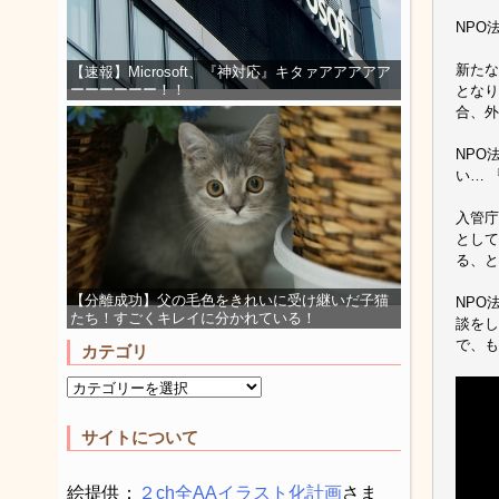
NPO
新たな
【速報】Microsoft、『神対応』キタァアアアアア
ーーーーーー！！
となり
合、外
NPO
い… 
入管庁
として
る、と
【分離成功】父の毛色をきれいに受け継いだ子猫
NPO
たち！すごくキレイに分かれている！
談をし
で、も
カテゴリ
サイトについて
絵提供：
２ch全AAイラスト化計画
さま