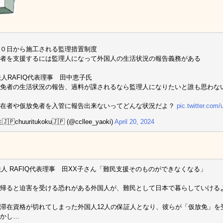
０日から施工される監理措置制度
者を支援するには監理人になって外国人の生活状況の報告義務がある
法人RAFIQ代表理事 田中恵子氏
免者の生活状況の報告、過料が課されるなら監理人になりたいと誰も思わな
滞在者や仮放免者を入管に報告出来ないってどんな状況だよ？
pic.twitter.co
🇵chuuritukoku🇯🇵 (@ccllee_yaoki)
April 20, 2024
法人 RAFIQ代表理事 田XX子さん「難民支援そのものができなくなる」
帰ると迫害を受ける恐れがある外国人が、難民として日本で暮らしていける
滞在資格が切れてしまった外国人12人の保証人となり、彼らが「仮放免」を
かし…