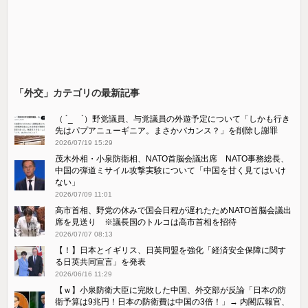
「外交」カテゴリの最新記事
（ ´_ゝ`）野党議員、与党議員の外遊予定について「しかも行き
先はパプアニューギニア。まさかバカンス？」を削除し謝罪
2026/07/19 15:29
茂木外相・小泉防衛相、NATO首脳会議出席 NATO事務総長、
中国の弾道ミサイル攻撃実験について「中国を甘く見てはいけ
ない」
2026/07/09 11:01
高市首相、野党の休みで国会日程が遅れたためNATO首脳会議出
席を見送り ※議長国のトルコは高市首相を招待
2026/07/07 08:13
【！】日本とイギリス、日英同盟を強化「経済安全保障に関す
る日英共同宣言」を発表
2026/06/16 11:29
【ｗ】小泉防衛大臣に完敗した中国、外交部が反論「日本の防
衛予算は9兆円！日本の防衛費は中国の3倍！」→ 内閣広報官、