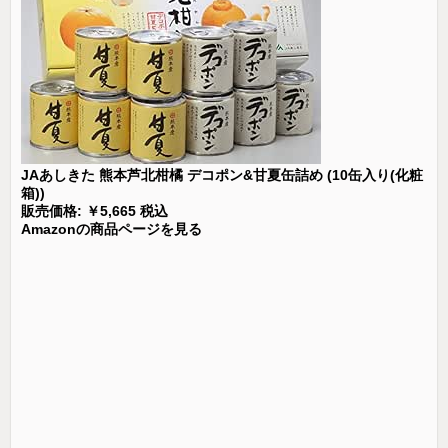
JAあしきた 熊本芦北柑橘 デコポン&甘夏缶詰め (10缶入り(化粧
箱))
販売価格: ￥5,665 税込
Amazonの商品ページを見る