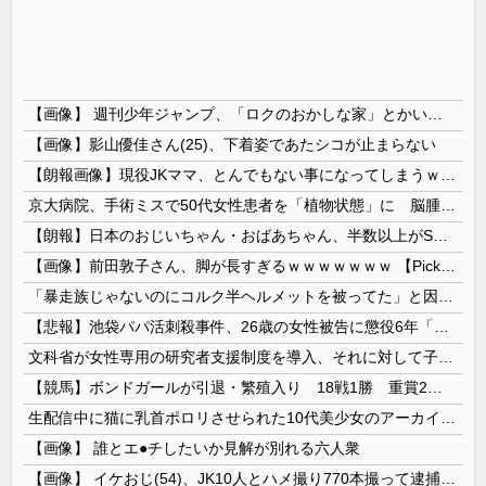
【画像】 週刊少年ジャンプ、「ロクのおかしな家」とかいう微妙な漫画を巻頭カラーにしたせいで100万部切る
【画像】影山優佳さん(25)、下着姿であたシコが止まらない
【朗報画像】現役JKママ、とんでもない事になってしまうｗｗｗｗｗｗｗｗｗｗｗｗ 【Pickup07091604】
京大病院、手術ミスで50代女性患者を「植物状態」に 脳腫瘍摘出手術で腫瘍の無い部位を摘出してしまう
【朗報】日本のおじいちゃん・おばあちゃん、半数以上がSNSを使いこなしていたｗｗｗｗｗ
【画像】前田敦子さん、脚が長すぎるｗｗｗｗｗｗｗ 【Pickup07091615】
「暴走族じゃないのにコルク半ヘルメットを被ってた」と因縁つけて暴行 少年らと父親(37)逮捕
【悲報】池袋パパ活刺殺事件、26歳の女性被告に懲役6年「司法の女割」批判が紛糾 → ﾈｯﾄ「ジャンポケ斎藤の罪より軽くて草」ｗｗｗｗｗｗｗｗｗｗ...
文科省が女性専用の研究者支援制度を導入、それに対して子育て負担に苦しむ若手男性研究者は……
【競馬】ボンドガールが引退・繁殖入り 18戦1勝 重賞2着7回
生配信中に猫に乳首ポロリさせられた10代美少女のアーカイブ、500万再生越えｗｗｗ
【画像】 誰とエ●チしたいか見解が別れる六人衆
【画像】 イケおじ(54)、JK10人とハメ撮り770本撮って逮捕ｗｗｗｗｗｗｗ