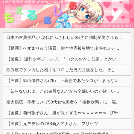
日本の古典作品が”現代にふさわしい表現”に強制変更される事態が進行中、今の価値観に照らせば……
【動画】へずまりゅう議員、熊本地震被災地で冷感ポンチョ配布 → 被災民の衝撃の反応がコチラ → ｗｗｗｗｗｗｗｗｗｗｗｗｗｗｗｗ
【画像】 週刊少年ジャンプ、「ロクのおかしな家」とかいう微妙な漫画を巻頭カラーにしたせいで100万部切る
飲み屋でケンカした相手をコロした男の弁護をした。そして数年後、因果応報を思わせる出来事が…
【画像】影山優佳さん(25)、下着姿であたシコが止まらない
「知らないわよ、この値段なんだから全部いいのが欲しいの」イチゴ売り場で言い返された話
京大病院、手術ミスで50代女性患者を「植物状態」に 脳腫瘍摘出手術で腫瘍の無い部位を摘出してしまう
【画像】前田敦子さん、脚が長すぎるｗｗｗｗｗｗｗ 【Pickup07091615】
【画像】元モデルのTBS新人アナさん、プリケツ