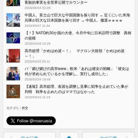
客観的事実を全世界公開でカウンター
2026/06/04 02:28
中国人、富士山で巨大な中国国旗を振り回す → 近くにいた米海
兵隊が巨大な日本国旗を振り回す → 中国人、撤退ｗｗｗｗ
2026/05/07 11:34
【！】NATO約30か国の大使、今月中旬に日本訪問で調整 異例
の規模
2026/04/09 10:26
高市総理「かめはめ波～！」 マクロン大統領「かめはめ波
～！」
2026/04/02 00:11
パ「媚び媚びの高市www」欧米「あれは彼女の戦略」「彼女は
何が求められているかを理解し、実行し成功した」
2026/03/24 19:49
【速報】高市総理、各国を調整し見事に戦争を止めていた事が
判明 戦争を止めたのはママではなかった
2026/03/24 11:15
カテゴリ：
外交