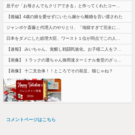
息子が「お母さんでもクリアできる」と作ってくれたコース。ゴールまで進むと心温まる仕掛けが待っていて…
【後編】4歳の娘を愛せずにいたら嫁から離婚を言い渡された
ジャンポケ斎藤と代理人のやりとり、「地獄すぎて完全にコントになってる……」と衝撃を受ける人が続出中
日本をダメにした総理大臣、ワースト１位が同点でこの人ｗｗｗｗｗｗ
【速報】 みいちゃん、覚醒し戦闘民族化。お子様二人をフルボッコにしてしまう
【画像】 トラックの運ちゃん御用達ターミナル食堂のざっかけないオムライスｗｗｗｗｗｗｗｗｗｗ
【画像】 十二支合体！！ところでその前足、猫じゃね？
コメントページはこちら