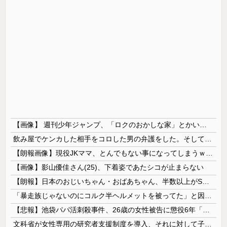
【画像】 週刊少年ジャンプ、「ロクのおかしな家」とかいう微妙な漫画を巻頭カラーにしたせいで100万部切る
飲み屋でケンカした相手をコロした男の弁護をした。そして数年後、因果応報を思わせる出来事が…
【朗報画像】現役JKママ、とんでもない事になってしまうｗｗｗｗｗｗｗｗｗｗｗｗ 【Pickup07091604】
【画像】影山優佳さん(25)、下着姿であたシコが止まらない
【朗報】日本のおじいちゃん・おばあちゃん、半数以上がSNSを使いこなしていたｗｗｗｗｗ
「暴走族じゃないのにコルク半ヘルメットを被ってた」と因縁つけて暴行 少年らと父親(37)逮捕
【悲報】池袋パパ活刺殺事件、26歳の女性被告に懲役6年「司法の女割」批判が紛糾 → ﾈｯﾄ「ジャンポケ斎藤の罪より軽くて草」ｗｗｗｗｗｗｗｗｗｗ...
文科省が女性専用の研究者支援制度を導入、それに対して子育て負担に苦しむ若手男性研究者は……