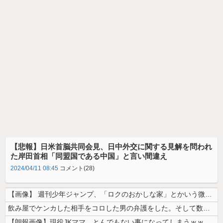
【悲報】日米首脳共同会見、日中外交に関する見解を問われ
た岸田首相「同盟国である中国」と言い間違え
2024/04/11 08:45
コメント(28)
【画像】 週刊少年ジャンプ、「ロクのおかしな家」とかいう微妙な漫画を巻...
飲み屋でケンカした相手をコロした男の弁護をした。そして数年後、因果応報...
【朗報画像】現役JKママ、とんでもない事になってしまうｗｗｗｗｗｗｗｗ...