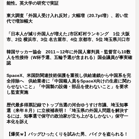
能性。英大学の研究で実証
東大調査「外国人受け入れ反対」大幅増（20.7pt増）、若い世
代で増加幅大
「日本人が減り外国人が増えた｣市区町村ランキング 1位 大阪
市、2位 横浜市、3位 名古屋市、4位 京都市、5位 埼玉県川口市
韓国サッカー協会 2011～12年に外国人審判員・監督官ら10数
人を性接待（W杯予選、五輪予選が含まれる）国会議員が事実確
認
SpaceX、米国防関連技術保護を重視し供給連鎖から中国系を完
全排除へ 供給業者に「中国籍人員をSpaceX向けの生産に関わ
らせないこと」「中国製の設備・部品を使わないこと」を要求
し監査実施
歴代最多得票記録でトップ当選の河合ゆうすけ市議、埼玉知事
選（来年８月）に立候補表明！「埼玉県の外国人問題を解決す
るには、知事選で保守の政治家が立ち上がるしかない」保守一
本化を訴え
【爆笑ｗ】バッグひったくりを試みた男、バイクを盗られる！