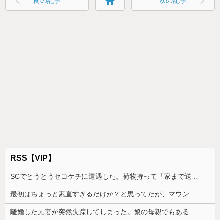
home
前の記事
次の記事
RSS【VIP】
SCでとうとうセコケチに遭遇した。荷物持って「家まで送ってくれない」って言ってきて...
最初はちょっと素直すぎるだけか？と思ってたが、マウンティング癖が凄まじいと分かって切った友人がいた
離婚した元妻が突然失踪してしまった。娘の母親でもある相手だから放っておけず連絡を探すことに…