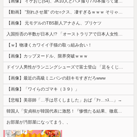
【画像】 イケおじ(54)、JK10人とハメ撮り770本撮って逮捕ｗｗｗｗｗｗｗ
【動画】 ”別れさせ屋” のセ○クス、凄すぎるｗｗｗ そりゃ肉便器に堕ちるわｗｗｗ
【画像】 元モデルのTBS新人アナさん、プリケツ
入国拒否の半数が日本人!? 「オーストラリアで日本人女性が売春」
【ｗ】物凄くカワイイ子猫の取っ組み合い！
【画像】カップヌードル、限界突破ｗｗｗ
ドイツ人男性がランニングシューズで富士登山 「足をくじいて動けない」
【画像】最近の高級ミニバンの顔キモすぎだろwww
【画像】「ワイらのゴマキ（３９）」
【悲報】美容師「…手は尽くしました」おば「ｱｯ…ｯｽ…」→
韓国人「安貞桓が韓国代表に激怒！『惨憺たる結果、徹底的な刷新が必要だ』と監督や協会を痛烈批判」
お部屋が汚部屋になってまう、、