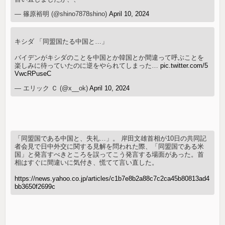
— 篠原裕明 (@shino7878shino)
April 10, 2024
キシダ 「同盟国たる中国と…」
バイデンがキシダのことを中国とか韓国とか間違って呼ぶことを
楽しみに待っていたのに逆をやられてしまった…
pic.twitter.com/5
VwcRPuseC
— エリック Ｃ (@x__ok)
April 10, 2024
「同盟国である中国と、失礼…」。 岸田文雄首相が10日の共同記
者会見で日中外交に関する見解を問われた際、「同盟国である米
国」と発言すべきところを誤ってこう発言する場面があった。首
相はすぐに間違いに気付き、慌てて言い直した。
https://news.yahoo.co.jp/articles/c1b7e8b2a88c7c2ca45b80813ad4
bb3650f2699c