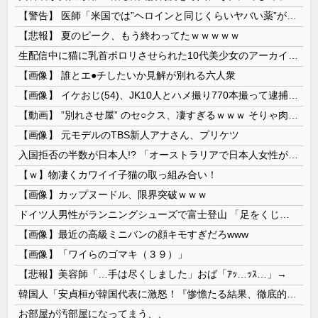
【警告】 医師「米国では”ヘロインと同じくらいヤバい薬”が日本では平気で処方されてる」
【悲報】 夏のピーク、もう終わってたｗｗｗｗｗ
生配信中に猫に乳首ポロリさせられた10代美少女のアーカイブ、500万再生越えｗｗｗ
【画像】 誰とエ●チしたいか見解が別れる六人衆
【画像】 イケおじ(54)、JK10人とハメ撮り770本撮って逮捕ｗｗｗｗｗｗｗ
【動画】 ”別れさせ屋” のセ○クス、凄すぎるｗｗｗ そりゃ肉便器に堕ちるわｗｗｗ
【画像】 元モデルのTBS新人アナさん、プリケツ
入国拒否の半数が日本人!? 「オーストラリアで日本人女性が売春」
【ｗ】物凄くカワイイ子猫の取っ組み合い！
【画像】カップヌードル、限界突破ｗｗｗ
ドイツ人男性がランニングシューズで富士登山 「足をくじいて動けない」
【画像】最近の高級ミニバンの顔キモすぎだろwww
【画像】「ワイらのゴマキ（３９）」
【悲報】美容師「…手は尽くしました」おば「ｱｯ…ｯｽ…」→
韓国人「安貞桓が韓国代表に激怒！『惨憺たる結果、徹底的な刷新が必要だ』と監督や協会を痛烈批判」
お部屋が汚部屋になってまう、、