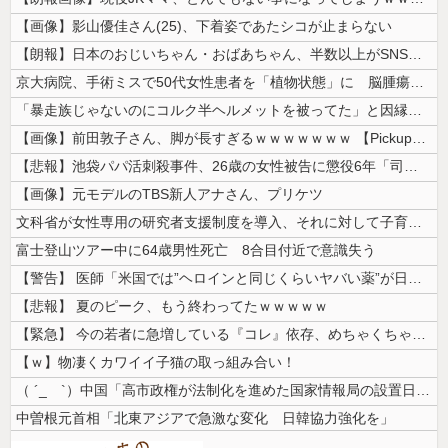
【画像】影山優佳さん(25)、下着姿であたシコが止まらない
【朗報】日本のおじいちゃん・おばあちゃん、半数以上がSNSを使いこなし...
京大病院、手術ミスで50代女性患者を「植物状態」に 脳腫瘍摘出手術で腫...
「暴走族じゃないのにコルク半ヘルメットを被ってた」と因縁つけて暴行 少...
【画像】前田敦子さん、脚が長すぎるｗｗｗｗｗｗｗ 【Pickup070...
【悲報】池袋パパ活刺殺事件、26歳の女性被告に懲役6年「司法の女割」批...
【画像】元モデルのTBS新人アナさん、プリケツ
文科省が女性専用の研究者支援制度を導入、それに対して子育て負担に苦しむ...
富士登山ツアー中に64歳男性死亡 8合目付近で意識失う
【警告】 医師「米国では”ヘロインと同じくらいヤバい薬”が日本では平気...
【悲報】 夏のピーク、もう終わってたｗｗｗｗｗ
【緊急】 今の若者に急増している『コレ』依存、めちゃくちゃ深刻な模様w...
【ｗ】物凄くカワイイ子猫の取っ組み合い！
（ ´_ゝ`）中国「高市政権が法制化を進めた国家情報局の設置日が7月3...
中曽根元首相「北東アジアで急激な変化 日韓協力強化を」