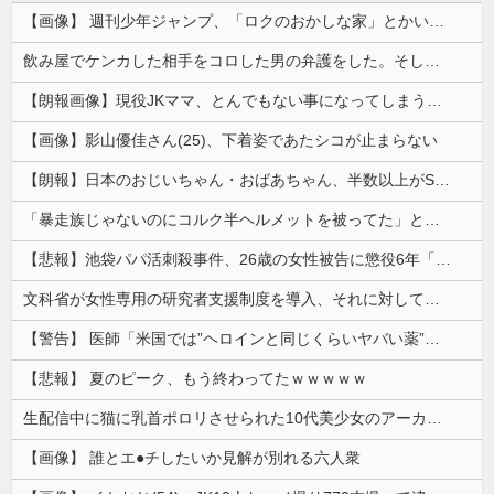
【画像】 週刊少年ジャンプ、「ロクのおかしな家」とかいう微妙な漫画を巻頭カラーにしたせいで100万部切る
飲み屋でケンカした相手をコロした男の弁護をした。そして数年後、因果応報を思わせる出来事が…
【朗報画像】現役JKママ、とんでもない事になってしまうｗｗｗｗｗｗｗｗｗｗｗｗ 【Pickup07091604】
【画像】影山優佳さん(25)、下着姿であたシコが止まらない
【朗報】日本のおじいちゃん・おばあちゃん、半数以上がSNSを使いこなしていたｗｗｗｗｗ
「暴走族じゃないのにコルク半ヘルメットを被ってた」と因縁つけて暴行 少年らと父親(37)逮捕
【悲報】池袋パパ活刺殺事件、26歳の女性被告に懲役6年「司法の女割」批判が紛糾 → ﾈｯﾄ「ジャンポケ斎藤の罪より軽くて草」ｗｗｗｗｗｗｗｗｗｗ...
文科省が女性専用の研究者支援制度を導入、それに対して子育て負担に苦しむ若手男性研究者は……
【警告】 医師「米国では”ヘロインと同じくらいヤバい薬”が日本では平気で処方されてる」
【悲報】 夏のピーク、もう終わってたｗｗｗｗｗ
生配信中に猫に乳首ポロリさせられた10代美少女のアーカイブ、500万再生越えｗｗｗ
【画像】 誰とエ●チしたいか見解が別れる六人衆