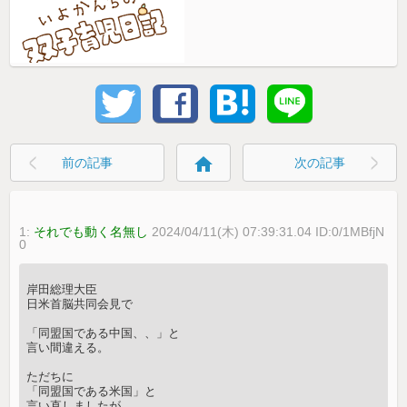
home
前の記事
次の記事
1:
それでも動く名無し
2024/04/11(木) 07:39:31.04 ID:0/1MBfjN
0
岸田総理大臣
日米首脳共同会見で
「同盟国である中国、、」と
言い間違える。
ただちに
「同盟国である米国」と
言い直しましたが、、