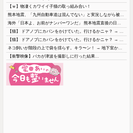
【ｗ】物凄くカワイイ子猫の取っ組み合い！
熊本地震、「九州自動車道は混んでない」と実況しながら被災地へ向かう有名アナなどに批判殺到 全国紙記者「最新の状況をいち早く伝えることは報道機関としての責務」「情報を取り上げることには大きな意義がある」
海外「日本よ、お前がナンバーワンだ」 熊本地震直後の日本の対応のスピードに世界が衝撃
【猫】 ドアノブにカバンをかけていた。行けるかニャ？ → 猫はこうなります…
【猫】 ドアノブにカバンをかけていた。行けるかニャ？ → 猫はこうなります…
ネコ飼いが階段の上で袋を揺らす。キラ〜ン！ → 地下室からヤツが現れる…
【衝撃映像】バカが津波を撮影しに行った結果…