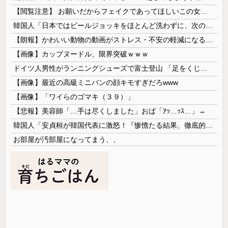
【閲覧注意】 お願いだからフェイクであってほしいこの女児の動画、本物だった…
韓国人「日本ではビールジョッキをほとんど洗わずに、次の客に出すんだ！ これが証拠の映像だ!!」……あー、なるほどですねー。韓国には「アレ」がないんだ？
【朗報】かわいい動物の動画がストレス・不安の軽減になる可能性。英大学の研究で実証
【画像】カップヌードル、限界突破ｗｗｗ
ドイツ人男性がランニングシューズで富士登山 「足をくじいて動けない」
【画像】最近の高級ミニバンの顔キモすぎだろwww
【画像】「ワイらのゴマキ（３９）」
【悲報】美容師「…手は尽くしました」おば「ｱｯ…ｯｽ…」→
韓国人「安貞桓が韓国代表に激怒！『惨憺たる結果、徹底的な刷新が必要だ』と監督や協会を痛烈批判」
お部屋が汚部屋になってまう、、