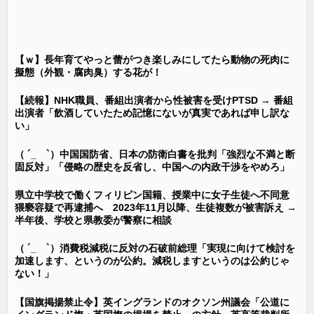
【ｗ】長年育てやっと蕾がつき楽しみにしてたら動物の死肉に
擬態（外観・腐肉臭）する花が！
【続報】NHK職員、番組出演者から性被害を受けPTSD → 番組
出演者「飲酒していたため記憶にないが真実であれば申し訳な
い」
（ ´_ゝ`）中国国防省、日本の防衛白書を批判「強烈な不満と断
固反対」「侵略の歴史を反省し、中国への内政干渉をやめろ」
県立中学校で働くフィリピン国籍、授業中に女子生徒へ不同意
猥褻容疑で再逮捕へ 2023年11月以降、生徒複数が被害訴え →
半年後、学校と県教委が警察に相談
（ ´_ゝ`）消費税減税に反対の石破前総理「実現に向けて検討を
加速します、というのが公約。減税しますというのは公約じゃ
ない！」
【国旗掲揚禁止令】英イングランドのオクソン州議会「公道に