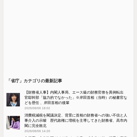
「省庁」カテゴリの最新記事
【財務省人事】内閣人事局、エース級の財務官僚を異例転出
官邸幹部「協力的でなかった」※岸田首相（当時）の秘書官な
どを歴任 、岸田首相の後輩
2026/08/06 18:02
消費税減税を閣議決定、背景に首相の財務省への強い不信と人
事介入の示唆 歴代政権に増税を主導してきた財務省、高市内
閣に完全敗北
2026/08/06 14:20