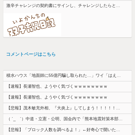
激辛チャレンジの契約書にサインし、チャレンジしたらとんでもない事態になった。救急車運ばれ胃の洗浄や入院2日で10万超えて...
コメントページはこちら
積水ハウス「地面師に55億円騙し取られた…」ワイ「はえーかわいそう…会社滅茶苦茶やろなぁ」→
【速報】長瀬智也、ようやく気づくｗｗｗｗｗｗｗｗ
【速報】長瀬智也、ようやく気づくｗｗｗｗｗｗｗｗ
【悲報】茂木敏充外相、『大炎上』してしまう！！！！！！！
（ ´_ゝ`）中道・立憲・公明、国会内で「熊本地震対策本部会議」各省庁からヒアリング・現地から意見聴取「パーティション、人手、宿泊施設の不足や、...
【悲報】「ブロック人数を調べるよ！」←好奇心で開いたら終わるサイトだった【HotTweets】