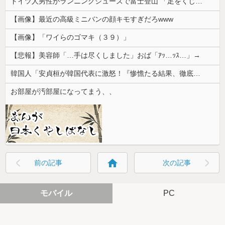
ドイツ人男性がランニングシューズで富士登山 「足をくじいて動けない」
【画像】最近の高級ミニバンの顔キモすぎだろwww
【画像】「ワイらのゴマキ（３９）」
【悲報】美容師「…手は尽くしました」おば「ｱｯ…ｯｽ…」→
韓国人「安貞桓が韓国代表に激怒！『惨憺たる結果、徹底的な刷新が必要だ』と監督や協会を痛烈批判」
お部屋が汚部屋になってまう、、
home
前の記事
次の記事
モバイル
PC