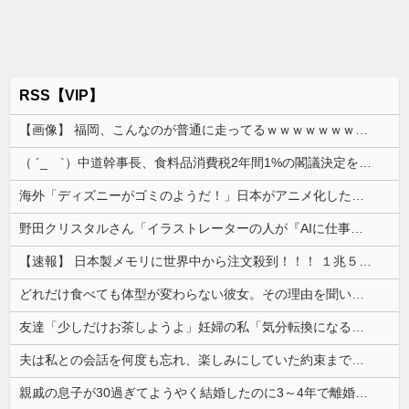
RSS【VIP】
【画像】 福岡、こんなのが普通に走ってるｗｗｗｗｗｗｗｗｗｗｗｗｗｗｗｗｗｗｗｗｗｗｗｗｗｗｗｗｗｗｗｗｗｗｗｗｗｗｗｗ
（ ´_ゝ`）中道幹事長、食料品消費税2年間1%の閣議決定を批判 → 記者「中道改革連合は食料品消費税ゼロを公約に掲げていたが？」→ 階猛氏「
海外「ディズニーがゴミのようだ！」日本がアニメ化した米人気SF作品に絶賛の声が殺到中
野田クリスタルさん「イラストレーターの人が『AIに仕事を奪われる』って言ってるけど、あなた達は"仕事を奪う側"じゃない？」
【速報】 日本製メモリに世界中から注文殺到！！！ １兆５０００億円で工場増築へ
どれだけ食べても体型が変わらない彼女。その理由を聞いたら、思いもしなかった方法で維持していて…
友達「少しだけお茶しようよ」妊婦の私「気分転換になるなら…」→帰宅してから思わぬ異変が起きて…
夫は私との会話を何度も忘れ、楽しみにしていた約束まで覚えていなかった。その積み重ねが限界を迎えて…
親戚の息子が30過ぎてようやく結婚したのに3～4年で離婚。相手の女性の言い分がモラハラだったらしい