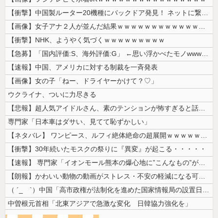
【衝撃】中国製ルーター20機種にバックドア発見！ ネットに繋ぐだけで3...
【画像】女子アナ２人が並んだ結果ｗｗｗｗｗｗｗｗｗｗｗｗｗｗｗｗｗｗｗ...
【衝撃】NHK、ようやく気づくｗｗｗｗｗｗｗｗｗ
【急募】「国内評価:S、海外評価:G」 ←思い浮かべたモノwwwwww...
【速報】中国、アメリカに対する制裁を一斉発表
【画像】女の子「ねー、ドライヤーかけて？♡」
ウクライナ、ついに力尽きる
【悲報】超人気アイドルさん、素のテンションが怖すぎると話題に・・・
専門家「日本車はダサい、見てて恥ずかしい」
【ネタバレ】 ワンピース、ルフィ絶体絶命の超展開ｗｗｗｗｗｗｗｗｗｗｗ...
【衝撃】30年続いたモスクの祭りに『異変』が起こる・・・・・
【速報】 専門家「イオンモール熊本の爆心地に”こんなもの”があったんだ...
【朗報】かわいい動物の動画がストレス・不安の軽減になる可能性。英大学の...
（ ´_ゝ`）中国「高市政権が法制化を進めた国家情報局の設置日が7月3...
中曽根元首相「北東アジアで急激な変化 日韓協力強化を」