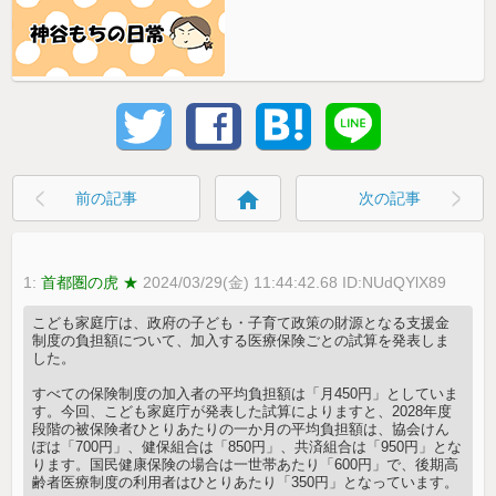
home
前の記事
次の記事
1:
首都圏の虎 ★
2024/03/29(金) 11:44:42.68 ID:NUdQYlX89
こども家庭庁は、政府の子ども・子育て政策の財源となる支援金
制度の負担額について、加入する医療保険ごとの試算を発表しま
した。
すべての保険制度の加入者の平均負担額は「月450円」としていま
す。今回、こども家庭庁が発表した試算によりますと、2028年度
段階の被保険者ひとりあたりの一か月の平均負担額は、協会けん
ぽは「700円」、健保組合は「850円」、共済組合は「950円」とな
ります。国民健康保険の場合は一世帯あたり「600円」で、後期高
齢者医療制度の利用者はひとりあたり「350円」となっています。