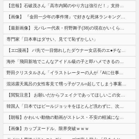
【悲報】石破茂さん「高市内閣のやり方は強引だ！」支持率下落の理由を指摘 → ﾈｯﾄ「お前が言うな」「鳥取県だけ減税無しで！」 ｗｗｗｗｗｗｗｗｗ...
【画像】 『金田一少年の事件簿』で好きな死体ランキング１位がこちら！
【最新画像】 元バレー代表・狩野舞子(38)の現在がいくらなんでも即ハボすぎる！
専門家「日本車はダサい、見てて恥ずかしい」
【エ□漫画】 バ先で一目惚れしたダウナー女店長のエ●チなサービスで給料0円…！弱点チクビ責めでイカせまくってわからせる…！
海外「飛田新地でこんなアイドル級の子と即ハメできるのかよ」⇒ 晒された無修正動画がコチラ
野田クリスタルさん「イラストレーターの人が『AIに仕事を奪われる』って言ってるけど、あなた達は"仕事を奪う側"じゃない？」
混浴露天風呂の女性客見て甥っ子がフル○起してしまう事案が発生 part4
【閲覧注意】 お願いだからフェイクであってほしいこの女児の動画、本物だった…
韓国人「日本ではビールジョッキをほとんど洗わずに、次の客に出すんだ！ これが証拠の映像だ!!」……あー、なるほどですねー。韓国には「アレ」がないんだ？
【朗報】かわいい動物の動画がストレス・不安の軽減になる可能性。英大学の研究で実証
【画像】カップヌードル、限界突破ｗｗｗ