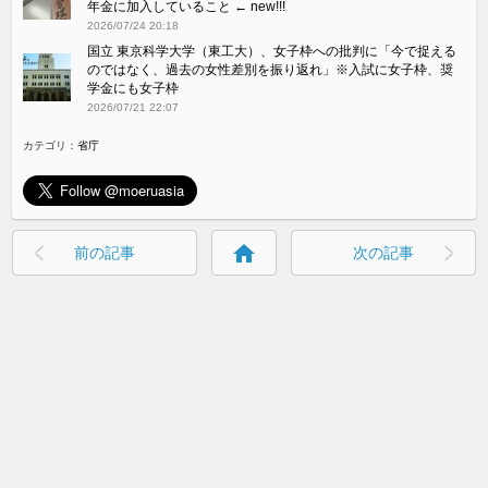
年金に加入していること ← new!!!
2026/07/24 20:18
国立 東京科学大学（東工大）、女子枠への批判に「今で捉える
のではなく、過去の女性差別を振り返れ」※入試に女子枠、奨
学金にも女子枠
2026/07/21 22:07
カテゴリ：
省庁
home
前の記事
次の記事