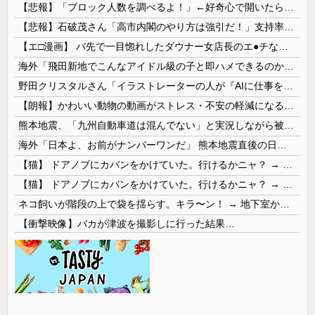
【悲報】「ブロック人数を調べるよ！」←好奇心で開いたら終わるサイトだった【HotTweets】
【悲報】石破茂さん「高市内閣のやり方は強引だ！」支持率下落の理由を指摘 → ﾈｯﾄ「お前が言うな」「鳥取県だけ減税無しで！」 ｗｗｗｗｗｗｗｗｗ...
【エ□漫画】 バ先で一目惚れしたダウナー女店長のエ●チなサービスで給料0円…！弱点チクビ責めでイカせまくってわからせる…！
海外「飛田新地でこんなアイドル級の子と即ハメできるのかよ」⇒ 晒された無修正動画がコチラ
野田クリスタルさん「イラストレーターの人が『AIに仕事を奪われる』って言ってるけど、あなた達は"仕事を奪う側"じゃない？」
【朗報】かわいい動物の動画がストレス・不安の軽減になる可能性。英大学の研究で実証
熊本地震、「九州自動車道は混んでない」と実況しながら被災地へ向かう有名アナなどに批判殺到 全国紙記者「最新の状況をいち早く伝えることは報道機関としての責務」「情報を取り上げることには大きな意義がある」
海外「日本よ、お前がナンバーワンだ」 熊本地震直後の日本の対応のスピードに世界が衝撃
【猫】 ドアノブにカバンをかけていた。行けるかニャ？ → 猫はこうなります…
【猫】 ドアノブにカバンをかけていた。行けるかニャ？ → 猫はこうなります…
ネコ飼いが階段の上で袋を揺らす。キラ〜ン！ → 地下室からヤツが現れる…
【衝撃映像】バカが津波を撮影しに行った結果…