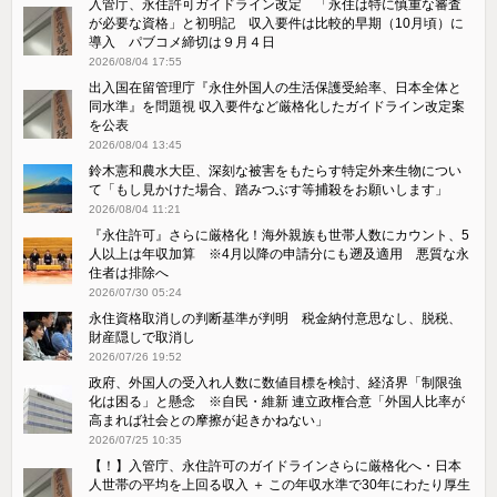
入管庁、永住許可ガイドライン改定 「永住は特に慎重な審査
が必要な資格」と初明記 収入要件は比較的早期（10月頃）に
導入 パブコメ締切は９月４日
2026/08/04 17:55
出入国在留管理庁『永住外国人の生活保護受給率、日本全体と
同水準』を問題視 収入要件など厳格化したガイドライン改定案
を公表
2026/08/04 13:45
鈴木憲和農水大臣、深刻な被害をもたらす特定外来生物につい
て「もし見かけた場合、踏みつぶす等捕殺をお願いします」
2026/08/04 11:21
『永住許可』さらに厳格化！海外親族も世帯人数にカウント、5
人以上は年収加算 ※4月以降の申請分にも遡及適用 悪質な永
住者は排除へ
2026/07/30 05:24
永住資格取消しの判断基準が判明 税金納付意思なし、脱税、
財産隠しで取消し
2026/07/26 19:52
政府、外国人の受入れ人数に数値目標を検討、経済界「制限強
化は困る」と懸念 ※自民・維新 連立政権合意「外国人比率が
高まれば社会との摩擦が起きかねない」
2026/07/25 10:35
【！】入管庁、永住許可のガイドラインさらに厳格化へ・日本
人世帯の平均を上回る収入 ＋ この年収水準で30年にわたり厚生