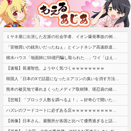
ミヤネ屋に出演した左派の社会学者、イオン爆発事故の例のテナントに理解を示して……
「安物買いの銭失いだったねぇ」とインドネシア高速鉄道の最終処分に日本側騒然、国家予算は使わないというと何が財源なんだ？
積水ハウス「地面師に55億円騙し取られた…」ワイ「はえーかわいそう…会社滅茶苦茶やろなぁ」→
【速報】長瀬智也、ようやく気づくｗｗｗｗｗｗｗｗ
韓国人「日本のXで話題になったエアコンの臭いを消す方法をご覧ください」→「これマジ？」
熊本の被災地で暴れまくったメディア取材陣、堪忍袋の緒が切れた地元住民が苦情を寄せまくった結果……
【悲報】「ブロック人数を調べるよ！」←好奇心で開いたら終わるサイトだった【HotTweets】
ハズレのフードコートに必ずある店ｗｗｗｗｗｗｗｗｗｗｗｗ
【画像】日本さん、避難所が各国と比べて優秀過ぎると話題に