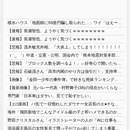
積水ハウス「地面師に55億円騙し取られた…」ワイ「はえーかわいそう…会社滅茶苦茶やろなぁ」→
【速報】長瀬智也、ようやく気づくｗｗｗｗｗｗｗｗ
【速報】長瀬智也、ようやく気づくｗｗｗｗｗｗｗｗ
【悲報】茂木敏充外相、『大炎上』してしまう！！！！！！！
（ ´_ゝ`）中道・立憲・公明、国会内で「熊本地震対策本部会議」各省庁からヒアリング・現地から意見聴取「パーティション、人手、宿泊施設の不足や、...
【悲報】「ブロック人数を調べるよ！」←好奇心で開いたら終わるサイトだった【HotTweets】
【悲報】石破茂さん「高市内閣のやり方は強引だ！」支持率下落の理由を指摘 → ﾈｯﾄ「お前が言うな」「鳥取県だけ減税無しで！」 ｗｗｗｗｗｗｗｗｗ...
【画像】 『金田一少年の事件簿』で好きな死体ランキング１位がこちら！
【最新画像】 元バレー代表・狩野舞子(38)の現在がいくらなんでも即ハボすぎる！
専門家「日本車はダサい、見てて恥ずかしい」
【エ□漫画】 バ先で一目惚れしたダウナー女店長のエ●チなサービスで給料0円…！弱点チクビ責めでイカせまくってわからせる…！
海外「飛田新地でこんなアイドル級の子と即ハメできるのかよ」⇒ 晒された無修正動画がコチラ
野田クリスタルさん「イラストレーターの人が『AIに仕事を奪われる』って言ってるけど、あなた達は"仕事を奪う側"じゃない？」
混浴露天風呂の女性客見て甥っ子がフル○起してしまう事案が発生 part4