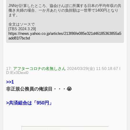
JNNが計算したところ、協会けんぽに所属する日本の平均年収の共
働き夫婦の場合、一か月あたりの負担額は一世帯で1400円となり
ます。
全文はソースで
[TBS 2024.3.29]
https://news.yahoo.co.jp/articles/213f86fe085e321d46185363855a5
add81f7bcbd
17:
アフターコロナの名無しさん
2024/03/29(金) 11:50:18.67 I
D:lEx3Dexi0
>>1
非正規公務員の俺涙目・・・😭
>共済組合は「950円」