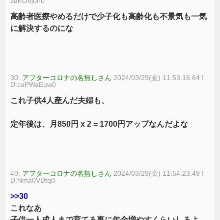
zaKOhj0n0
高齢者医療やめるだけで少子化も高齢化も不景気も一気
に解決するのにな
30:
アフターコロナの名無しさん
2024/03/29(金) 11:53:16.64 I
D:caPWaEuw0
これ子供4人産んだ夫婦も、
定年後は、月850円 x 2 = 1700円アップなんだよな
40:
アフターコロナの名無しさん
2024/03/29(金) 11:54:23.49 I
D:Nma0VDtq0
>>30
これなあ
子供一人成人まで育てる事に年金増やすくらいしろよ