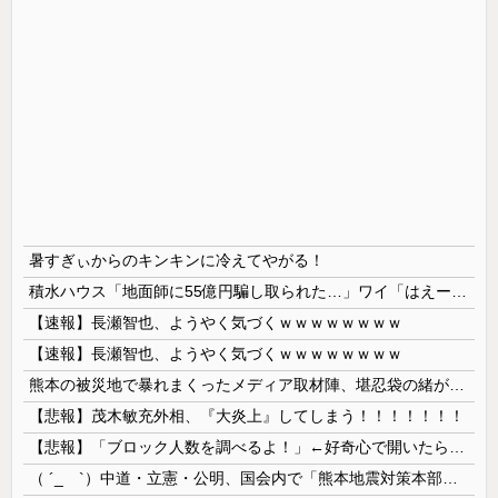
暑すぎぃからのキンキンに冷えてやがる！
積水ハウス「地面師に55億円騙し取られた…」ワイ「はえーかわいそう…会社滅茶苦茶やろなぁ」→
【速報】長瀬智也、ようやく気づくｗｗｗｗｗｗｗｗ
【速報】長瀬智也、ようやく気づくｗｗｗｗｗｗｗｗ
熊本の被災地で暴れまくったメディア取材陣、堪忍袋の緒が切れた地元住民が苦情を寄せまくった結果……
【悲報】茂木敏充外相、『大炎上』してしまう！！！！！！！
【悲報】「ブロック人数を調べるよ！」←好奇心で開いたら終わるサイトだった【HotTweets】
（ ´_ゝ`）中道・立憲・公明、国会内で「熊本地震対策本部会議」各省庁からヒアリング・現地から意見聴取「パーティション、人手、宿泊施設の不足や、...