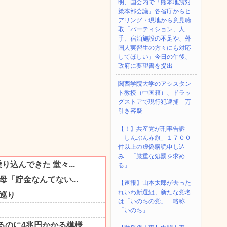
明、国会内で「熊本地震対
策本部会議」各省庁からヒ
アリング・現地から意見聴
取「パーティション、人
手、宿泊施設の不足や、外
国人実習生の方々にも対応
してほしい」今日の午後、
政府に要望書を提出
関西学院大学のアシスタン
ト教授（中国籍）、ドラッ
グストアで現行犯逮捕 万
引き容疑
【！】共産党が刑事告訴
「しんぶん赤旗」１７００
件以上の虚偽購読申し込
み 「厳重な処罰を求め
る」
【速報】山本太郎が去った
れいわ新選組、新たな党名
は「いのちの党」 略称
「いのち」