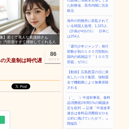
代政権に増税を主導してき
た財務省、高市内閣に完全
敗北
海外の刑務所に収監されて
いる韓国人急増、1,325人
（詐偽が4分の1） 日本に
は254人
像】若くて美人な看護師さん
3）汚部屋すぎて掃除してくれる人
集ｗｗｗ
「週刊少年ジャンプ」発行
部数が初の１００万部割れ
86
国内の紙雑誌で「１００万
卑の天皇制は時代遅
コメント
部超」ゼロに
【動画】広島慰霊の日に発
生したパヨク集団、強制退
去で機動隊により無事排除
される
（ ´_ゝ`）中道幹事長、食料
品消費税2年間1%の閣議決
定を批判 → 記者「中道改革
連合は食料品消費税ゼロを
公約に掲げていたが？」→
階猛氏「