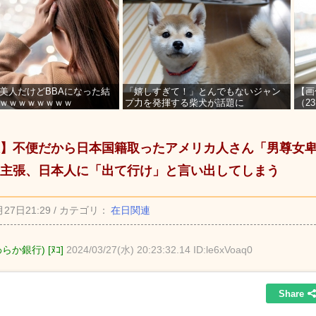
美人だけどBBAになった結
「嬉しすぎて！」とんでもないジャン
【画
ｗｗｗｗｗｗｗｗ
プ力を発揮する柴犬が話題に
（2
を募
】不便だから日本国籍取ったアメリカ人さん「男尊女
主張、日本人に「出て行け」と言い出してしまう
月27日21:29 / カテゴリ：
在日関連
らか銀行) [ﾇｺ]
2024/03/27(水) 20:23:32.14 ID:le6xVoaq0