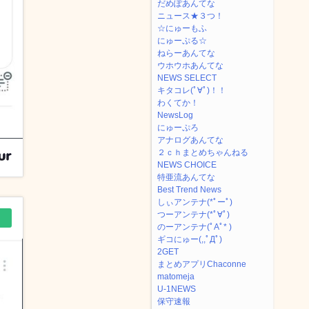
だめぽあんてな
ニュース★３つ！
☆にゅーもふ
にゅーぷる☆
ねらーあんてな
ウホウホあんてな
NEWS SELECT
キタコレ(ﾟ∀ﾟ)！！
わくてか！
NewsLog
にゅーぷろ
アナログあんてな
２ｃｈまとめちゃんねる
NEWS CHOICE
特亜流あんてな
Best Trend News
しぃアンテナ(*ﾟーﾟ)
つーアンテナ(*ﾟ∀ﾟ)
のーアンテナ(ﾟAﾟ* )
ギコにゅー(,,ﾟДﾟ)
2GET
まとめアプリChaconne
matomeja
U-1NEWS
保守速報