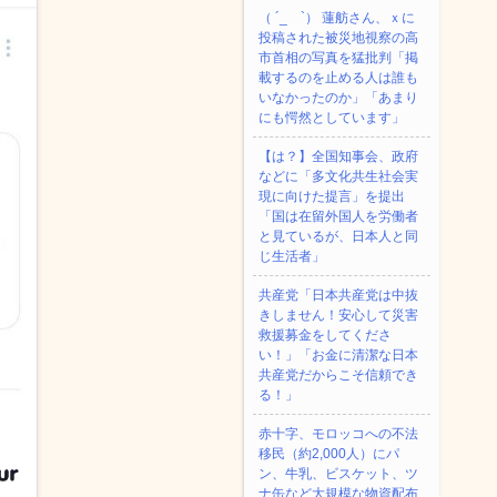
（ ´_ゝ`） 蓮舫さん、ｘに
投稿された被災地視察の高
市首相の写真を猛批判「掲
載するのを止める人は誰も
いなかったのか」「あまり
にも愕然としています」
【は？】全国知事会、政府
などに「多文化共生社会実
現に向けた提言」を提出
「国は在留外国人を労働者
と見ているが、日本人と同
じ生活者」
共産党「日本共産党は中抜
きしません！安心して災害
救援募金をしてくださ
い！」「お金に清潔な日本
共産党だからこそ信頼でき
る！」
赤十字、モロッコへの不法
移民（約2,000人）にパ
ン、牛乳、ビスケット、ツ
ナ缶など大規模な物資配布