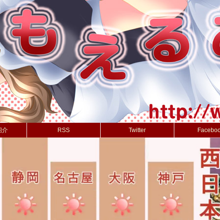
紹介
RSS
Twitter
Facebo