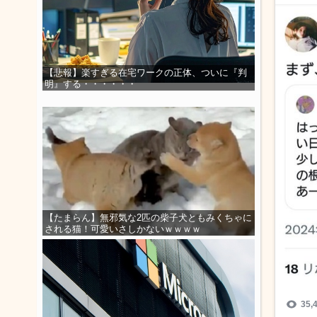
【悲報】楽すぎる在宅ワークの正体、ついに『判
明』する・・・・・・
【たまらん】無邪気な2匹の柴子犬ともみくちゃに
される猫！可愛いさしかないｗｗｗｗ