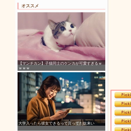
オススメ
【マンチカン】子猫同士のケンカが可愛すぎるｗ
ｗｗｗ
大学入ったら彼女できるって言ってた奴来い