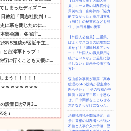
【財務省人事】内閣人事
局、エース級の財務官僚を
異例転出 官邸幹部「協力
的でなかった」※岸田首相
（当時）の秘書官などを歴
任 、岸田首相の後輩
【外国人公務員】三重県、
ぱよくマスコミの総攻撃に
屈せず！「県民対象アンケ
ート『外国人の職員採用を
続けるべきか』は差別に該
当しない」結果を公表する
方針
森山前幹事長が暴露「高市
総理のSNS投稿が習主席を
怒らせた」 「その投稿が中
国側（習近平主席）を怒ら
せ、日中関係をこじらせる
大きなきっかけになった」
消費税減税を閣議決定、背
景に首相の財務省への強い
不信と人事介入の示唆 歴