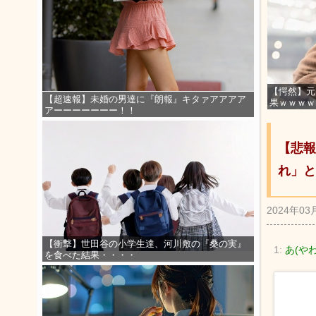
【愕然】元
【超速報】未婚の男達に『朗報』キタァアアアア
果ｗｗｗｗ
アーーーーーーー！！
【悲報
れ」と
2024年03
【衝撃】世田谷の小学生達、河川敷の『桑の実』
1:
あ(やわ
を食べた結果・・・・