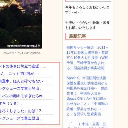
今年もよろしくおねがいしま
す(´・ω・`)
手洗い・うがい・睡眠・栄養
もお願いいたします
最新記事
韓国サッカー協会 2011～
12年に外国人審判員・監督
Powered by 
GliaStudios
官ら10数人を性接待（W杯
予選、五輪予選が含まれ
る）国会議員が事実確認
Mute
SpaceX、米国防関連技術
保護を重視し供給連鎖から
中国系を完全排除へ 供給
業者に「中国籍人員を
SpaceX向けの生産に関わ
らせないこと」「中国製の
設備・部品を使わないこ
と」を要求し監査実施
（ ´_ゝ`）中道・立憲・公