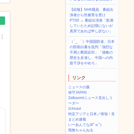
【続報】NHK職員、番組出
演者から性被害を受け
PTSD → 番組出演者「飲酒
していたため記憶にないが
真実であれば申し訳ない」
（ ´_ゝ`）中国国防省、日本
の防衛白書を批判「強烈な
不満と断固反対」「侵略の
歴史を反省し、中国への内
政干渉をやめろ」
リンク
ニュースの森
保守JAPAN
Zattoyomiニュース見出しリ
ーダー
2chnavi
特定アジアと日本／情強！良
まとめ速報
いーあんてな(#ﾟｗﾟ)
我無ちゃんねる