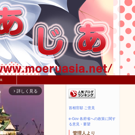
ok
詳しく見る
arrow_forward_ios
首相官邸 ご意見
e-Gov 各府省への政策に関す
る意見・要望
管理人より