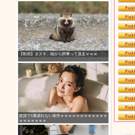
【動画】タヌキ、猫から餌奪って逃走ｗｗｗ
賃貸で1番譲れない条件ｗｗｗｗｗｗｗｗｗｗｗｗ
ｗｗｗｗｗｗｗ