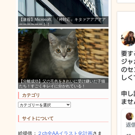
【速報】Microsoft、『神対応』キタァアアアアア
ーーーーーー！！
【分離成功】父の毛色をきれいに受け継いだ子猫
たち！すごくキレイに分かれている！
カテゴリ
サイトについて
絵提供：
２ch全AAイラスト化計画
さま