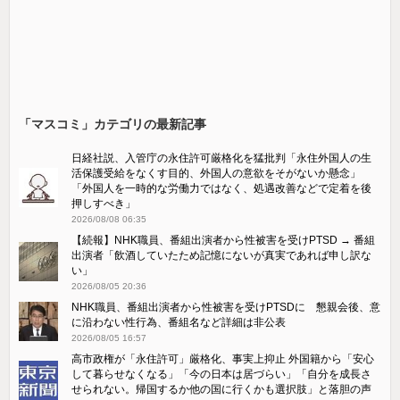
「マスコミ」カテゴリの最新記事
日経社説、入管庁の永住許可厳格化を猛批判「永住外国人の生
活保護受給をなくす目的、外国人の意欲をそがないか懸念」
「外国人を一時的な労働力ではなく、処遇改善などで定着を後
押しすべき」
2026/08/08 06:35
【続報】NHK職員、番組出演者から性被害を受けPTSD → 番組
出演者「飲酒していたため記憶にないが真実であれば申し訳な
い」
2026/08/05 20:36
NHK職員、番組出演者から性被害を受けPTSDに 懇親会後、意
に沿わない性行為、番組名など詳細は非公表
2026/08/05 16:57
高市政権が「永住許可」厳格化、事実上抑止 外国籍から「安心
して暮らせなくなる」「今の日本は居づらい」「自分を成長さ
せられない。帰国するか他の国に行くかも選択肢」と落胆の声