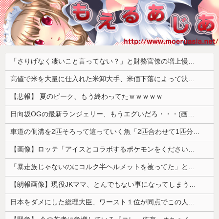
「さりげなく凄いこと言ってない？」と財務官僚の増上慢っぷりに衝撃を受ける人が続出、なぜ官僚にすぎない財務省が……
高値で米を大量に仕入れた米卸大手、米価下落によって決算が凄まじいことになっている模様
【悲報】 夏のピーク、もう終わってたｗｗｗｗｗ
日向坂OGの最新ランジェリー、もうエグいだろ・・・(画像どーん)
車道の側溝を2匹そろって這っていく魚「2匹合わせて1匹分のバカ」【海外の反応】
【画像】ロッテ「アイスとコラボするポケモンをください」ポケモン公式「しょうがねえなぁ」
「暴走族じゃないのにコルク半ヘルメットを被ってた」と因縁つけて暴行 少年らと父親(37)逮捕
【朗報画像】現役JKママ、とんでもない事になってしまうｗｗｗｗｗｗｗｗｗｗｗｗ 【Pickup07091604】
日本をダメにした総理大臣、ワースト１位が同点でこの人ｗｗｗｗｗｗ