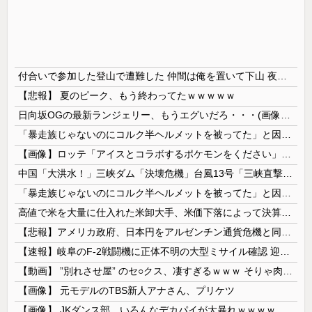
付合いで参加した登山で遭難した 仲間は俺を置いて下山 夜を明かす為の風避けの大きめの木を探してる途中で氷漬けの人を見つけて話しかけたが反応せず → 薄れゆく意識の中で俺は…
【悲報】 夏のピーク、もう終わってたｗｗｗｗｗ
日向坂OGの最新ランジェリー、もうエグいだろ・・・(画像どーん)
「暴走族じゃないのにコルク半ヘルメットを被ってた」と因縁つけて暴行 少年らと父親(37)逮捕
【画像】ロッテ「アイスとコラボするポケモンをください」ポケモン公式「しょうがねえなぁ」
中国「大洪水！」三峡ダム「決壊危機」台風13号「三峡直撃確定」日本「最も強い勢力で接近！（伊勢湾台風級」台風13号と15号「中国本土でぶつかり合...
「暴走族じゃないのにコルク半ヘルメットを被ってた」と因縁つけて暴行 少年らと父親(37)逮捕
高値で米を大量に仕入れた米卸大手、米価下落によって決算が凄まじいことになっている模様
【悲報】アメリカ政府、日本円をアルゼンチン通貨危機と同列扱いへ・・・
【速報】岐阜のF-2戦闘機に正体不明の大型ミサイル確認 迎撃火器回避を備えた1000km級の変態ミサイルか
【動画】 ”別れさせ屋” のセ○クス、凄すぎるｗｗｗ そりゃ肉便器に堕ちるわｗｗｗ
【画像】 元モデルのTBS新人アナさん、プリケツ
【画像】 JKダンス部、いろんなデカパイが大暴れｗｗｗｗｗｗｗ