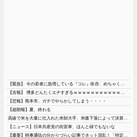
【緊急】 今の若者に急増している『コレ』依存、めちゃくちゃ深刻な模様w w w w w w w w w w
【吉報】 博多どんたくエチすぎるｗｗｗｗｗｗｗｗｗｗｗｗｗｗｗ
【悲報】熊本市、ガチでやらかしてしまう・・・・
【超朗報】夏、終わる
高値で米を大量に仕入れた米卸大手、米価下落によって決算が凄まじいことになっている模様
【ニュース】日本共産党の街宣車、ほんと碌でもないな
【重要】時事通信の分かりづらい記事でネット混乱！「特定技能2号に5年枠登場」を移民拡大と勘違いし反対パブコメが殺到 ※実際は3年で永住申請できた...