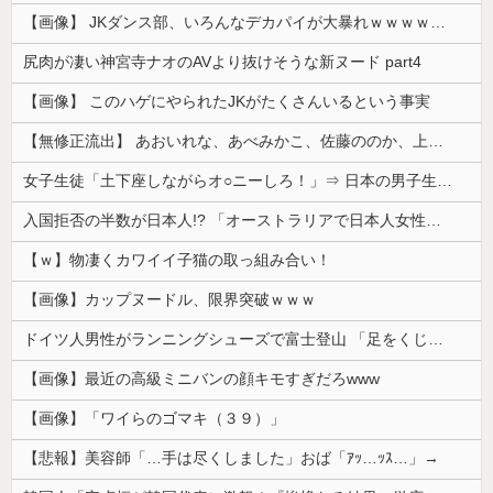
【画像】 JKダンス部、いろんなデカパイが大暴れｗｗｗｗｗｗｗ
尻肉が凄い神宮寺ナオのAVより抜けそうな新ヌード part4
【画像】 このハゲにやられたJKがたくさんいるという事実
【無修正流出】 あおいれな、あべみかこ、佐藤ののか、上川星空、美園和花！人気女優5人のマ●コが高画質で丸見えに！
女子生徒「土下座しながらオ○ニーしろ！」⇒ 日本の男子生徒への性的いじめ動画がエ□すぎる
入国拒否の半数が日本人!? 「オーストラリアで日本人女性が売春」
【ｗ】物凄くカワイイ子猫の取っ組み合い！
【画像】カップヌードル、限界突破ｗｗｗ
ドイツ人男性がランニングシューズで富士登山 「足をくじいて動けない」
【画像】最近の高級ミニバンの顔キモすぎだろwww
【画像】「ワイらのゴマキ（３９）」
【悲報】美容師「…手は尽くしました」おば「ｱｯ…ｯｽ…」→