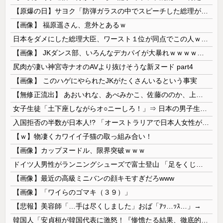
【原爆の日】サヨク「防弾ガラスの中でスピーチした総理がこれまでいたんだろうか。オバマ大統領でさえ、防弾ガラスなんてなかった！」→石破茂＆オバマ大...
【画像】 福原遥さん、意外とあるｗ
日本をダメにした総理大臣、ワースト１位が同点でこの人ｗｗｗｗｗｗ
【画像】 JKダンス部、いろんなデカパイが大暴れｗｗｗｗｗｗｗ
尻肉が凄い神宮寺ナオのAVより抜けそうな新ヌード part4
【画像】 このハゲにやられたJKがたくさんいるという事実
【無修正流出】 あおいれな、あべみかこ、佐藤ののか、上川星空、美園和花！人気女優5人のマ●コが高画質で丸見えに！
女子生徒「土下座しながらオ○ニーしろ！」⇒ 日本の男子生徒への性的いじめ動画がエ□すぎる
入国拒否の半数が日本人!? 「オーストラリアで日本人女性が売春」
【ｗ】物凄くカワイイ子猫の取っ組み合い！
【画像】カップヌードル、限界突破ｗｗｗ
ドイツ人男性がランニングシューズで富士登山 「足をくじいて動けない」
【画像】最近の高級ミニバンの顔キモすぎだろwww
【画像】「ワイらのゴマキ（３９）」
【悲報】美容師「…手は尽くしました」おば「ｱｯ…ｯｽ…」→
韓国人「安貞桓が韓国代表に激怒！『惨憺たる結果、徹底的な刷新が必要だ』と監督や協会を痛烈批判」