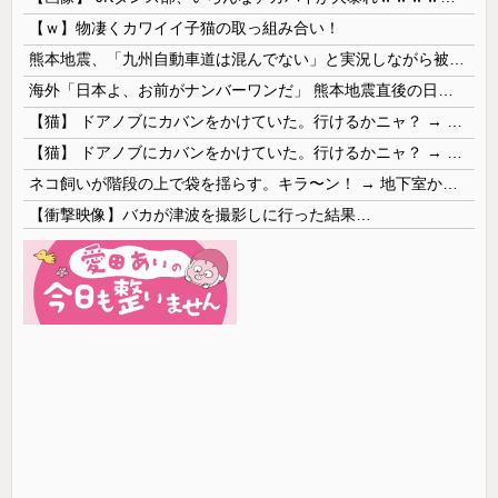
【ｗ】物凄くカワイイ子猫の取っ組み合い！
熊本地震、「九州自動車道は混んでない」と実況しながら被災地へ向かう有名アナなどに批判殺到 全国紙記者「最新の状況をいち早く伝えることは報道機関としての責務」「情報を取り上げることには大きな意義がある」
海外「日本よ、お前がナンバーワンだ」 熊本地震直後の日本の対応のスピードに世界が衝撃
【猫】 ドアノブにカバンをかけていた。行けるかニャ？ → 猫はこうなります…
【猫】 ドアノブにカバンをかけていた。行けるかニャ？ → 猫はこうなります…
ネコ飼いが階段の上で袋を揺らす。キラ〜ン！ → 地下室からヤツが現れる…
【衝撃映像】バカが津波を撮影しに行った結果…