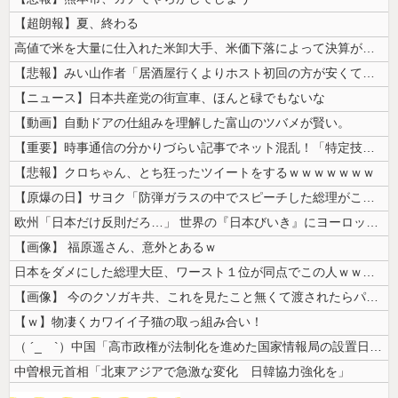
【超朗報】夏、終わる
高値で米を大量に仕入れた米卸大手、米価下落によって決算が凄まじいことに...
【悲報】みい山作者「居酒屋行くよりホスト初回の方が安くてチヤホヤされる...
【ニュース】日本共産党の街宣車、ほんと碌でもないな
【動画】自動ドアの仕組みを理解した富山のツバメが賢い。
【重要】時事通信の分かりづらい記事でネット混乱！「特定技能2号に5年枠...
【悲報】クロちゃん、とち狂ったツイートをするｗｗｗｗｗｗｗ
【原爆の日】サヨク「防弾ガラスの中でスピーチした総理がこれまでいたんだ...
欧州「日本だけ反則だろ…」 世界の『日本びいき』にヨーロッパ全土から不...
【画像】 福原遥さん、意外とあるｗ
日本をダメにした総理大臣、ワースト１位が同点でこの人ｗｗｗｗｗｗ
【画像】 今のクソガキ共、これを見たこと無くて渡されたらパニクるらしい...
【ｗ】物凄くカワイイ子猫の取っ組み合い！
（ ´_ゝ`）中国「高市政権が法制化を進めた国家情報局の設置日が7月3...
中曽根元首相「北東アジアで急激な変化 日韓協力強化を」