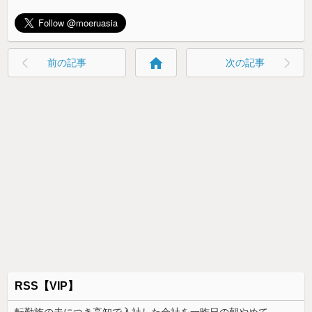
home
前の記事
次の記事
RSS【VIP】
転勤族の夫につき高知で入社した会社を一昨日の朝やめてきた。ヘンパイとかいつの時代だ気持ち悪い。