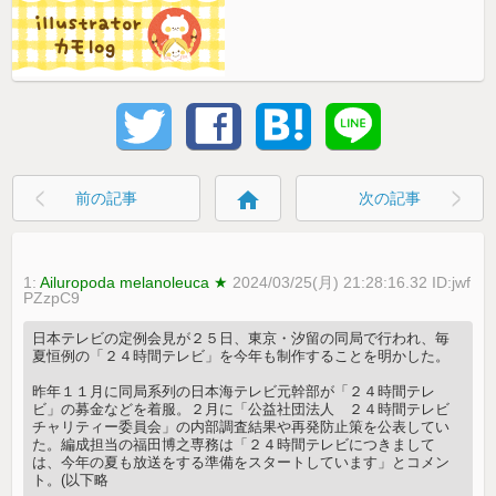
home
前の記事
次の記事
1:
Ailuropoda melanoleuca ★
2024/03/25(月) 21:28:16.32 ID:jwf
PZzpC9
日本テレビの定例会見が２５日、東京・汐留の同局で行われ、毎
夏恒例の「２４時間テレビ」を今年も制作することを明かした。
昨年１１月に同局系列の日本海テレビ元幹部が「２４時間テレ
ビ」の募金などを着服。２月に「公益社団法人 ２４時間テレビ
チャリティー委員会」の内部調査結果や再発防止策を公表してい
た。編成担当の福田博之専務は「２４時間テレビにつきまして
は、今年の夏も放送をする準備をスタートしています」とコメン
ト。(以下略