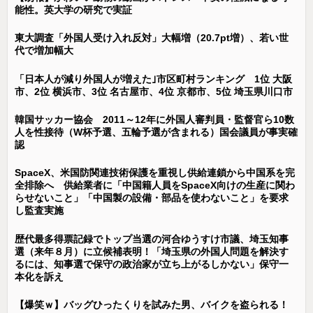
能性。英大学の研究で実証
東大調査「外国人受け入れ反対」大幅増（20.7pt増）、若い世
代で増加幅大
「日本人が減り外国人が増えた｣市区町村ランキング 1位 大阪
市、2位 横浜市、3位 名古屋市、4位 京都市、5位 埼玉県川口市
韓国サッカー協会 2011～12年に外国人審判員・監督官ら10数
人を性接待（W杯予選、五輪予選が含まれる）国会議員が事実確
認
SpaceX、米国防関連技術保護を重視し供給連鎖から中国系を完
全排除へ 供給業者に「中国籍人員をSpaceX向けの生産に関わ
らせないこと」「中国製の設備・部品を使わないこと」を要求
し監査実施
歴代最多得票記録でトップ当選の河合ゆうすけ市議、埼玉知事
選（来年８月）に立候補表明！「埼玉県の外国人問題を解決す
るには、知事選で保守の政治家が立ち上がるしかない」保守一
本化を訴え
【爆笑ｗ】バッグひったくりを試みた男、バイクを盗られる！