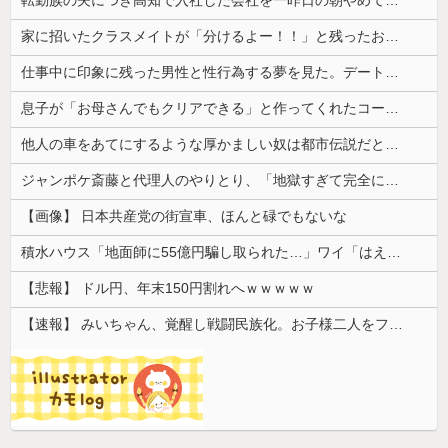
家に招いたクラスメイトが「分けるよー！！」と残ったお菓子を配り始めた。最後はコピー紙1枚と折り紙1枚まで根こそぎ…
仕事中に印象に残った男性と性行為する夢を見た。デートではなく本当に性行為する夢......
息子が「お母さんでもクリアできる」と作ってくれたコース。ゴールまで進むと心温まる仕掛けが待っていて…
他人の車をあてにするような厚かましい奴は都市伝説だと思ってたが、現実に生息する生き物だと知った令和元年の師走
ジャンポケ斎藤と代理人のやりとり、「地獄すぎて完全にコントになってる……」と衝撃を受ける人が続出中
【画像】 日本共産党の街宣車、ほんと碌でもないな
積水ハウス「地面師に55億円騙し取られた…」ワイ「はえーかわいそう…会社滅茶苦茶やろなぁ」
【悲報】 ドル円、年末150円割れへｗｗｗｗｗ
【速報】 みいちゃん、覚醒し戦闘民族化。お子様二人をフルボッコにしてしまう