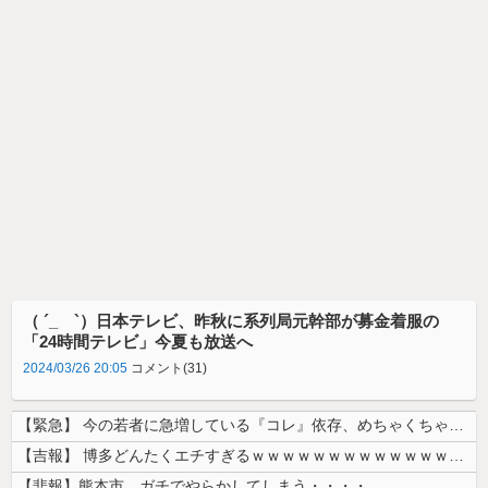
（ ´_ゝ`）日本テレビ、昨秋に系列局元幹部が募金着服の
「24時間テレビ」今夏も放送へ
2024/03/26 20:05
コメント(31)
【緊急】 今の若者に急増している『コレ』依存、めちゃくちゃ深刻な模様w...
【吉報】 博多どんたくエチすぎるｗｗｗｗｗｗｗｗｗｗｗｗｗｗｗ
【悲報】熊本市、ガチでやらかしてしまう・・・・