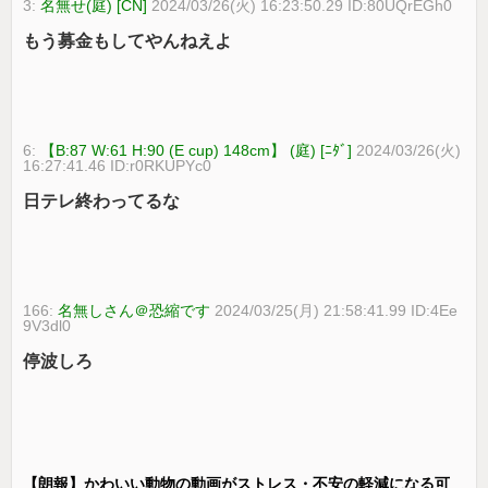
3:
名無せ(庭) [CN]
2024/03/26(火) 16:23:50.29 ID:80UQrEGh0
もう募金もしてやんねえよ
6:
【B:87 W:61 H:90 (E cup) 148cm】 (庭) [ﾆﾀﾞ]
2024/03/26(火)
16:27:41.46 ID:r0RKUPYc0
日テレ終わってるな
166:
名無しさん＠恐縮です
2024/03/25(月) 21:58:41.99 ID:4Ee
9V3dl0
停波しろ
【朗報】かわいい動物の動画がストレス・不安の軽減になる可