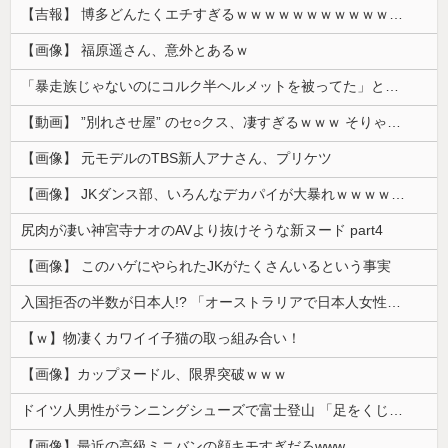
【吉報】 博多どんたくエチすぎるｗｗｗｗｗｗｗｗｗｗｗｗｗｗｗ
【画像】 福原遥さん、意外とあるｗ
「暴走族じゃないのにコルク半ヘルメットを被ってた」と因縁つけて暴行 少年らと父親(37)逮捕
【動画】 ”別れさせ屋” のセ○クス、凄すぎるｗｗｗ そりゃ肉便器に堕ちるわｗｗｗ
【画像】 元モデルのTBS新人アナさん、プリケツ
【画像】 JKダンス部、いろんなデカパイが大暴れｗｗｗｗｗｗｗ
尻肉が凄い神宮寺ナオのAVより抜けそうな新ヌード part4
【画像】 このハゲにやられたJKがたくさんいるという事実
入国拒否の半数が日本人!? 「オーストラリアで日本人女性が売春」
【ｗ】物凄くカワイイ子猫の取っ組み合い！
【画像】カップヌードル、限界突破ｗｗｗ
ドイツ人男性がランニングシューズで富士登山 「足をくじいて動けない」
【画像】最近の高級ミニバンの顔キモすぎだろwww