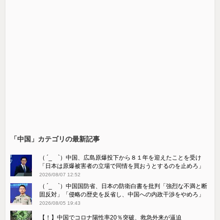
「中国」カテゴリの最新記事
（ ´_ゝ`）中国、広島原爆投下から８１年を迎えたことを受け
「日本は原爆被害者の立場で同情を買おうとするのを止めろ」
2026/08/07 12:52
（ ´_ゝ`）中国国防省、日本の防衛白書を批判「強烈な不満と断
固反対」「侵略の歴史を反省し、中国への内政干渉をやめろ」
2026/08/05 19:43
【！】中国でコロナ陽性率20％突破、救急外来が逼迫