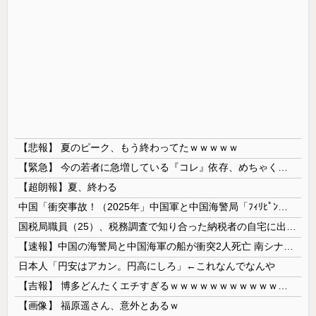
【悲報】 夏のピーク、もう終わってたｗｗｗｗｗ
【緊急】 今の若者に急増している『コレ』依存、めちゃくちゃ深刻な模様w w w w w w w w w w
【超朗報】夏、終わる
中国「衝突事故！（2025年」中国軍と中国海警局「ﾌｨﾘﾋﾟﾝ船の追跡中に衝突！（8/11」中国「2人死亡」中国政府「1年間隠蔽」日本「隠蔽され...
国税局職員（25）、税務調査で知り合った納税者の自宅に出入りしお小遣い1億5000万円頂戴するwww
【速報】中国の海警局と中国海軍の船が衝突2人死亡 南シナ海でフィリピン船を追跡中
日本人「円安はアカン。円高にしろ」←これなんでなんや
【吉報】 博多どんたくエチすぎるｗｗｗｗｗｗｗｗｗｗｗｗｗｗｗ
【画像】 福原遥さん、意外とあるｗ