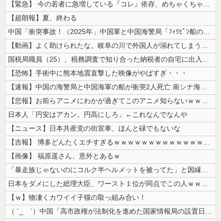
【緊急】 今の若者に急増している『コレ』依存、めちゃくちゃ深刻な模様w...
【超朗報】夏、終わる
中国「衝突事故！（2025年」中国軍と中国海警局「ﾌｨﾘﾋﾟﾝ船の追跡...
【動画】よく助けられたな。岐阜の川で外国人が溺れてしまう事故。
国税局職員（25）、税務調査で知り合った納税者の自宅に出入りしお小遣い...
【恐怖】手術中に熊本地震直撃した映像がやばすぎ・・・
【速報】中国の海警局と中国海軍の船が衝突2人死亡 南シナ海でフィリピン...
【悲報】お前らアニメにわかが過ぎてこのアニメ知らないｗｗｗｗｗ
日本人「円安はアカン。円高にしろ」←これなんでなんや
【ニュース】日本共産党の街宣車、ほんと碌でもないな
【吉報】 博多どんたくエチすぎるｗｗｗｗｗｗｗｗｗｗｗｗｗｗｗ
【画像】 福原遥さん、意外とあるｗ
「暴走族じゃないのにコルク半ヘルメットを被ってた」と因縁つけて暴行 少...
日本をダメにした総理大臣、ワースト１位が同点でこの人ｗｗｗｗｗｗ
【ｗ】物凄くカワイイ子猫の取っ組み合い！
（ ´_ゝ`）中国「高市政権が法制化を進めた国家情報局の設置日が7月3...