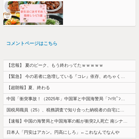
コメントページはこちら
【悲報】 夏のピーク、もう終わってたｗｗｗｗｗ
【緊急】 今の若者に急増している『コレ』依存、めちゃくちゃ深刻な模様w w w w w w w w w w
【超朗報】夏、終わる
中国「衝突事故！（2025年」中国軍と中国海警局「ﾌｨﾘﾋﾟﾝ船の追跡中に衝突！（8/11」中国「2人死亡」中国政府「1年間隠蔽」日本「隠蔽され...
国税局職員（25）、税務調査で知り合った納税者の自宅に出入りしお小遣い1億5000万円頂戴するwww
【速報】中国の海警局と中国海軍の船が衝突2人死亡 南シナ海でフィリピン船を追跡中
日本人「円安はアカン。円高にしろ」←これなんでなんや