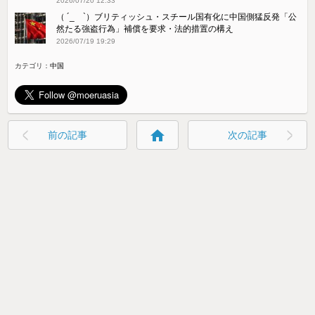
2026/07/20 12:33
（ ´_ゝ`）ブリティッシュ・スチール国有化に中国側猛反発「公
然たる強盗行為」補償を要求・法的措置の構え
2026/07/19 19:29
カテゴリ：
中国
home
前の記事
次の記事