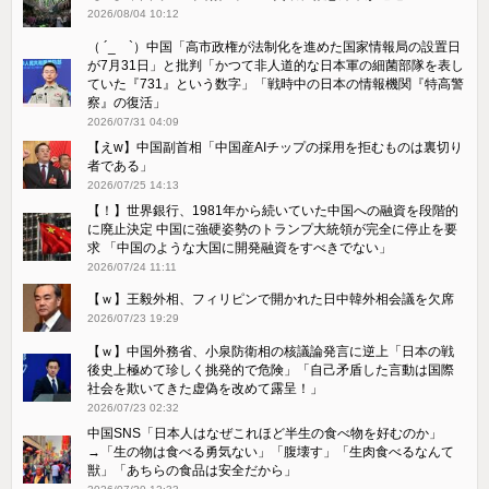
2026/08/04 10:12
（ ´_ゝ`）中国「高市政権が法制化を進めた国家情報局の設置日
が7月31日」と批判「かつて非人道的な日本軍の細菌部隊を表し
ていた『731』という数字」「戦時中の日本の情報機関『特高警
察』の復活」
2026/07/31 04:09
【えw】中国副首相「中国産AIチップの採用を拒むものは裏切り
者である」
2026/07/25 14:13
【！】世界銀行、1981年から続いていた中国への融資を段階的
に廃止決定 中国に強硬姿勢のトランプ大統領が完全に停止を要
求 「中国のような大国に開発融資をすべきでない」
2026/07/24 11:11
【ｗ】王毅外相、フィリピンで開かれた日中韓外相会議を欠席
2026/07/23 19:29
【ｗ】中国外務省、小泉防衛相の核議論発言に逆上「日本の戦
後史上極めて珍しく挑発的で危険」「自己矛盾した言動は国際
社会を欺いてきた虚偽を改めて露呈！」
2026/07/23 02:32
中国SNS「日本人はなぜこれほど半生の食べ物を好むのか」
→「生の物は食べる勇気ない」「腹壊す」「生肉食べるなんて
獣」「あちらの食品は安全だから」