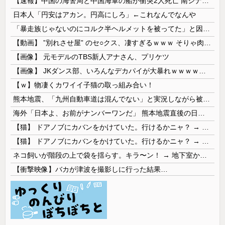
【速報】中国の海警局と中国海軍の船が衝突2人死亡 南シナ海でフィリピン船を追跡中
日本人「円安はアカン。円高にしろ」←これなんでなんや
「暴走族じゃないのにコルク半ヘルメットを被ってた」と因縁つけて暴行 少年らと父親(37)逮捕
【動画】 ”別れさせ屋” のセ○クス、凄すぎるｗｗｗ そりゃ肉便器に堕ちるわｗｗｗ
【画像】 元モデルのTBS新人アナさん、プリケツ
【画像】 JKダンス部、いろんなデカパイが大暴れｗｗｗｗｗｗｗ
【ｗ】物凄くカワイイ子猫の取っ組み合い！
熊本地震、「九州自動車道は混んでない」と実況しながら被災地へ向かう有名アナなどに批判殺到 全国紙記者「最新の状況をいち早く伝えることは報道機関としての責務」「情報を取り上げることには大きな意義がある」
海外「日本よ、お前がナンバーワンだ」 熊本地震直後の日本の対応のスピードに世界が衝撃
【猫】 ドアノブにカバンをかけていた。行けるかニャ？ → 猫はこうなります…
【猫】 ドアノブにカバンをかけていた。行けるかニャ？ → 猫はこうなります…
ネコ飼いが階段の上で袋を揺らす。キラ〜ン！ → 地下室からヤツが現れる…
【衝撃映像】バカが津波を撮影しに行った結果…