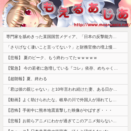
専門家を舐めきった某国国営メディア、「日本の反撃能力が地域を不安定化させている」というストーリーで番組制作を進めようとするも……
「さりげなく凄いこと言ってない？」と財務官僚の増上慢っぷりに衝撃を受ける人が続出、なぜ官僚にすぎない財務省が……
【悲報】 夏のピーク、もう終わってたｗｗｗｗｗ
【緊急】 今の若者に急増している『コレ』依存、めちゃくちゃ深刻な模様w w w w w w w w w w
【超朗報】夏、終わる
「君は彼の親じゃない」と10年言われ続けた妻、ある日から薬の管理も着替えの声かけもやめた
【動画】よく助けられたな。岐阜の川で外国人が溺れてしまう事故。
【恐怖】手術中に熊本地震直撃した映像がやばすぎ・・・
【悲報】お前らアニメにわかが過ぎてこのアニメ知らないｗｗｗｗｗ