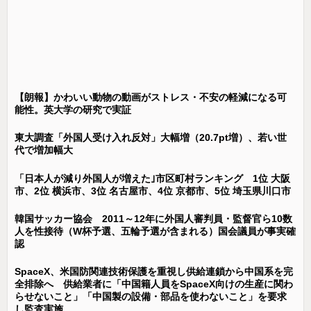
【朗報】かわいい動物の動画がストレス・不安の軽減になる可
能性。英大学の研究で実証
東大調査「外国人受け入れ反対」大幅増（20.7pt増）、若い世
代で増加幅大
「日本人が減り外国人が増えた｣市区町村ランキング 1位 大阪
市、2位 横浜市、3位 名古屋市、4位 京都市、5位 埼玉県川口市
韓国サッカー協会 2011～12年に外国人審判員・監督官ら10数
人を性接待（W杯予選、五輪予選が含まれる）国会議員が事実確
認
SpaceX、米国防関連技術保護を重視し供給連鎖から中国系を完
全排除へ 供給業者に「中国籍人員をSpaceX向けの生産に関わ
らせないこと」「中国製の設備・部品を使わないこと」を要求
し監査実施