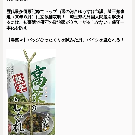
歴代最多得票記録でトップ当選の河合ゆうすけ市議、埼玉知事
選（来年８月）に立候補表明！「埼玉県の外国人問題を解決す
るには、知事選で保守の政治家が立ち上がるしかない」保守一
本化を訴え
【爆笑ｗ】バッグひったくりを試みた男、バイクを盗られる！