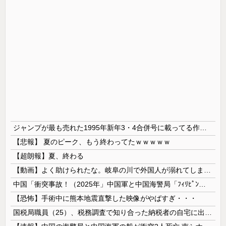
ジャンプが最も売れた1995年新年3・4合併号に載ってる作品リストが強すぎるｗｗｗｗｗ
【悲報】 夏のピーク、もう終わってたｗｗｗｗｗ
【超朗報】夏、終わる
【動画】よく助けられたな。岐阜の川で外国人が溺れてしまう事故。
中国「衝突事故！（2025年」中国軍と中国海警局「ﾌｨﾘﾋﾟﾝ船の追跡中に衝突！（8/11」中国「2人死亡」中国政府「1年間隠蔽」日本「隠蔽され...
【恐怖】手術中に熊本地震直撃した映像がやばすぎ・・・
国税局職員（25）、税務調査で知り合った納税者の自宅に出入りしお小遣い1億5000万円頂戴するwww