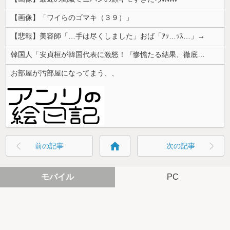
【画像】「ワイらのゴマキ（３９）」
【悲報】美容師「…手は尽くしました」おば「ｱｯ…ｯｽ…」→
韓国人「安貞桓が韓国代表に激怒！『惨憺たる結果、徹底的な刷新が必要だ』と監督や協会を痛烈批判」
お部屋が汚部屋になってまう、、
home
前の記事
次の記事
モバイル
PC