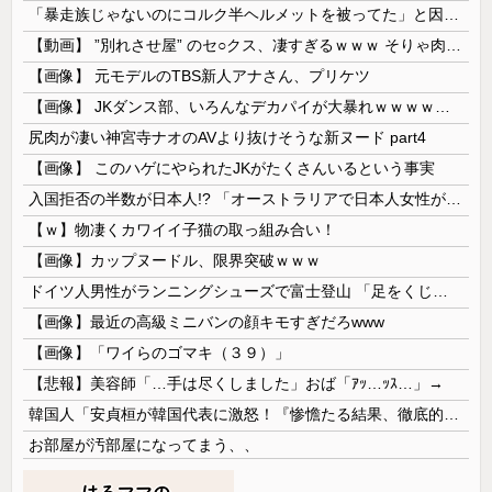
「暴走族じゃないのにコルク半ヘルメットを被ってた」と因縁つけて暴行 少年らと父親(37)逮捕
【動画】 ”別れさせ屋” のセ○クス、凄すぎるｗｗｗ そりゃ肉便器に堕ちるわｗｗｗ
【画像】 元モデルのTBS新人アナさん、プリケツ
【画像】 JKダンス部、いろんなデカパイが大暴れｗｗｗｗｗｗｗ
尻肉が凄い神宮寺ナオのAVより抜けそうな新ヌード part4
【画像】 このハゲにやられたJKがたくさんいるという事実
入国拒否の半数が日本人!? 「オーストラリアで日本人女性が売春」
【ｗ】物凄くカワイイ子猫の取っ組み合い！
【画像】カップヌードル、限界突破ｗｗｗ
ドイツ人男性がランニングシューズで富士登山 「足をくじいて動けない」
【画像】最近の高級ミニバンの顔キモすぎだろwww
【画像】「ワイらのゴマキ（３９）」
【悲報】美容師「…手は尽くしました」おば「ｱｯ…ｯｽ…」→
韓国人「安貞桓が韓国代表に激怒！『惨憺たる結果、徹底的な刷新が必要だ』と監督や協会を痛烈批判」
お部屋が汚部屋になってまう、、