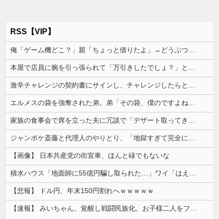
RSS【VIP】
俺「ゲーム機どこ？」親「ちょっと借りたよ」→どうぶつの森を開いた瞬間、村が大変なことになっていて…
本屋で店員に腕を引っ張られて「万引きしたでしょ？」と詰め寄られた。荷物を確認している間に、私を犯人扱いしたおっさんが本を盗んで…
激辛チャレンジの契約書にサインし、チャレンジしたらとんでもない事態になった。救急車運ばれ胃の洗浄や入院2日で10万超えて...
エルメスの袋を強奪された弟。弟「その袋、僕のですよね？」女性「私の物ですけど？」→中身を確認した瞬間、言い逃れできない状況になり…
家族の食事会で席を立った夫に冗談で「デザート取ってきてー(笑)」と話しかけたら、無言で手首を叩かれ落とされた
ジャンポケ斎藤と代理人のやりとり、「地獄すぎて完全にコントになってる……」と衝撃を受ける人が続出中
【画像】 日本共産党の街宣車、ほんと碌でもないな
積水ハウス「地面師に55億円騙し取られた…」ワイ「はえーかわいそう…会社滅茶苦茶やろなぁ」
【悲報】 ドル円、年末150円割れへｗｗｗｗｗ
【速報】 みいちゃん、覚醒し戦闘民族化。お子様二人をフルボッコにしてしまう