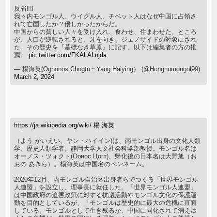
反省‼️‼️
我々内モンゴル人、ウイグル人、チベット人はなぜ中国に占領さ
れて亡国したか？優しかったからだ。
中国からの貧しい人々を受け入れ、食わせ、住まわせた。ところ
が、人口が逆転されると、牙を向き、ジェノサイドの対象にされ
た。その歴史を『墓標なき草原』に記す。以下は編集者の方の推
薦。
pic.twitter.com/FKALALnjda
— 楊海英(Oghonos Chogtu＝Yang Haiying） (@Hongnumongol99)
March 2, 2024
https://ja.wikipedia.org/wiki/ 楊 海英
（よう かいえい、ヤン・ハイイン)は、南モンゴル出身の文化人類
学、歴史人類学者。静岡大学人文社会科学部教授。モンゴル名は
オーノス・ツォクト(Оонос Цогт)、帰化後の日本名は大野旭（お
おの あきら）。楊海英は中国名のペンネーム。
2020年12月、内モンゴル自治区出身者らでつくる「世界モンゴル
人連盟」を設立し、理事長に就任した。「世界モンゴル人連盟」
は中国政府の迫害政策に対する抗議活動やモンゴル文化の保護運
動を目的としているが、「モンゴルは歴史的に最大の危機に直面
している。モンゴルとして生き残るか、中国に同化されて消えゆ