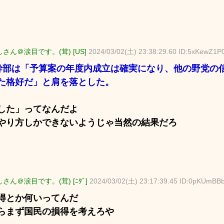
さん＠涙目です。(茸) [US]
2024/03/02(土) 23:38:29.60 ID:5xKewZ1P
幹部は「予算案の年度内成立は確実になり、他の野党の
た格好だ」と肩を落とした。
した」ってなんだよ
やり方しかできないようじゃ当然の結果だろ
さん＠涙目です。(茸) [ﾆﾀﾞ]
2024/03/02(土) 23:17:39.45 ID:0pKUmBB
得とか何いってんだ
らまず国民の損得を考えろや