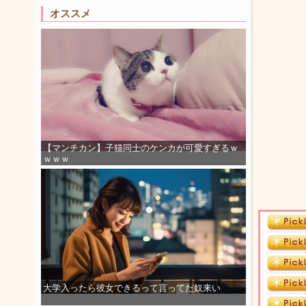
オススメ
【マンチカン】子猫同士のケンカが可愛すぎるｗ
ｗｗｗ
大学入ったら彼女できるって言ってた奴来い