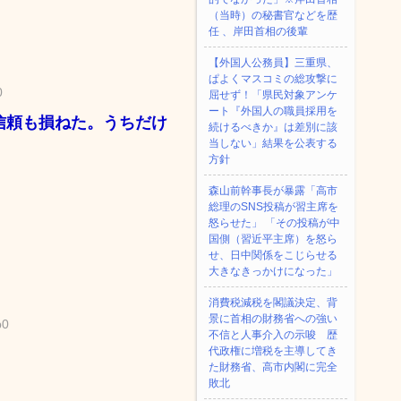
（当時）の秘書官などを歴
任 、岸田首相の後輩
【外国人公務員】三重県、
ぱよくマスコミの総攻撃に
0
屈せず！「県民対象アンケ
ート『外国人の職員採用を
信頼も損ねた。うちだけ
続けるべきか』は差別に該
当しない」結果を公表する
方針
森山前幹事長が暴露「高市
総理のSNS投稿が習主席を
怒らせた」 「その投稿が中
国側（習近平主席）を怒ら
せ、日中関係をこじらせる
大きなきっかけになった」
消費税減税を閣議決定、背
景に首相の財務省への強い
b0
不信と人事介入の示唆 歴
代政権に増税を主導してき
た財務省、高市内閣に完全
敗北