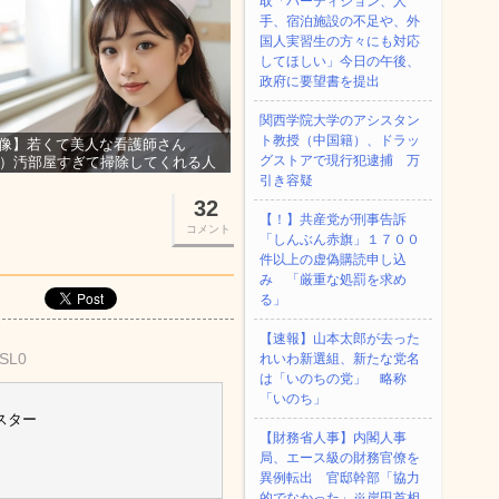
取「パーティション、人
手、宿泊施設の不足や、外
国人実習生の方々にも対応
してほしい」今日の午後、
政府に要望書を提出
関西学院大学のアシスタン
ト教授（中国籍）、ドラッ
像】若くて美人な看護師さん
グストアで現行犯逮捕 万
3）汚部屋すぎて掃除してくれる人
集ｗｗｗ
引き容疑
32
【！】共産党が刑事告訴
コメント
「しんぶん赤旗」１７００
件以上の虚偽購読申し込
み 「厳重な処罰を求め
る」
【速報】山本太郎が去った
ASL0
れいわ新選組、新たな党名
は「いのちの党」 略称
「いのち」
スター
【財務省人事】内閣人事
局、エース級の財務官僚を
異例転出 官邸幹部「協力
的でなかった」※岸田首相