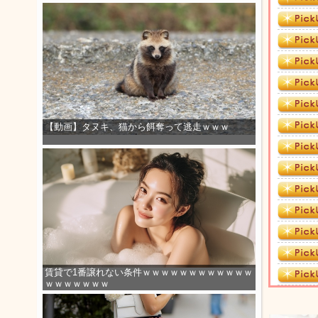
【動画】タヌキ、猫から餌奪って逃走ｗｗｗ
賃貸で1番譲れない条件ｗｗｗｗｗｗｗｗｗｗｗｗ
ｗｗｗｗｗｗｗ