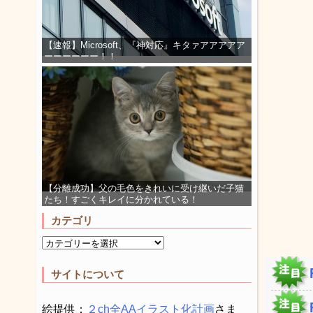
【速報】Microsoft、『神対応』キタァアアアアア
ーーーーーー！！
【分離成功】父の毛色をきれいに受け継いだ子猫
たち！すごくキレイに分かれている！
カテゴリ
サイトについて
絵提供：
２ch全AAイラスト化計画
さま