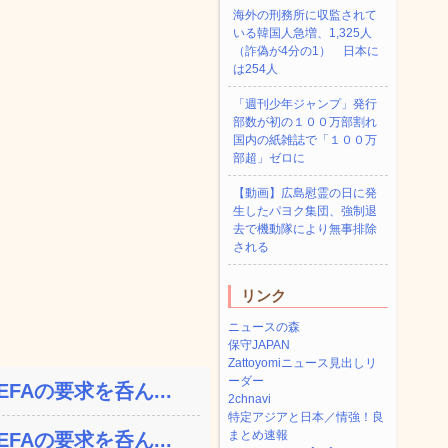
海外の刑務所に収監されて
いる韓国人急増、1,325人
（詐偽が4分の1） 日本に
は254人
「週刊少年ジャンプ」発行
部数が初の１００万部割れ
国内の紙雑誌で「１００万
部超」ゼロに
【動画】広島慰霊の日に発
生したパヨク集団、強制退
去で機動隊により無事排除
される
リンク
ニュースの森
保守JAPAN
Zattoyomiニュース見出しリ
ーダー
FAの要求を呑ん...
2chnavi
特定アジアと日本／情強！良
まとめ速報
FAの要求を呑ん...