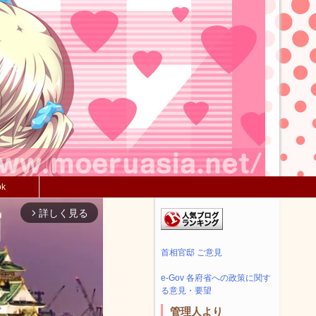
ok
詳しく見る
arrow_forward_ios
首相官邸 ご意見
e-Gov 各府省への政策に関す
る意見・要望
管理人より