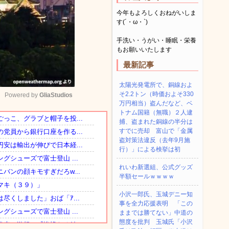
今年もよろしくおねがいしま
す(´・ω・`)
手洗い・うがい・睡眠・栄養
もお願いいたします
最新記事
太陽光発電所で、銅線およ
そ2.2トン（時価およそ330
Powered by 
GliaStudios
万円相当）盗んだなど、ベ
トナム国籍（無職）２人逮
捕、盗まれた銅線の半分は
Mute
すでに売却 富山で「金属
盗対策法違反（去年9月施
行）」による検挙は初
れいわ新選組、公式グッズ
半額セールｗｗｗｗ
小沢一郎氏、玉城デニー知
事を全力応援表明 「この
ままでは勝てない」中道の
態度を批判 玉城氏「小沢