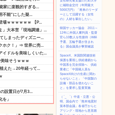
女性研究者支援のため大学
に補助金交付（年間最大
5000万円）「将来のリーダ
ーとして活躍する（女性
の）人材を輩出したい」
韓国サッカー協会 2011～
12年に外国人審判員・監督
官ら10数人を性接待（W杯
予選、五輪予選が含まれ
る）国会議員が事実確認
SpaceX、米国防関連技術
保護を重視し供給連鎖から
中国系を完全排除へ 供給
業者に「中国籍人員を
SpaceX向けの生産に関わ
らせないこと」「中国製の
設備・部品を使わないこ
と」を要求し監査実施
（ ´_ゝ`）中道・立憲・公
明、国会内で「熊本地震対
策本部会議」各省庁からヒ
アリング・現地から意見聴