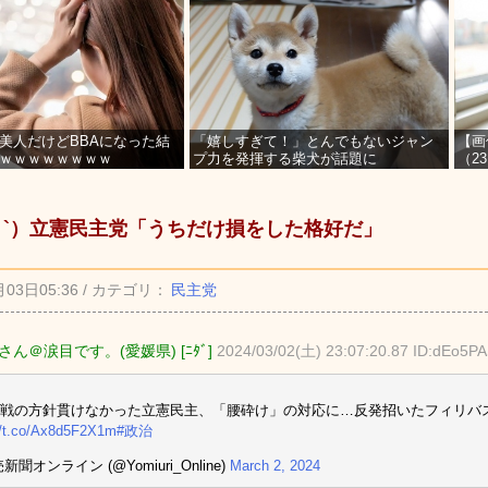
美人だけどBBAになった結
「嬉しすぎて！」とんでもないジャン
【画
ｗｗｗｗｗｗｗｗ
プ力を発揮する柴犬が話題に
（2
を募
_ゝ`）立憲民主党「うちだけ損をした格好だ」
月03日05:36 / カテゴリ：
民主党
ん＠涙目です。(愛媛県) [ﾆﾀﾞ]
2024/03/02(土) 23:07:20.87 ID:dEo5P
戦の方針貫けなかった立憲民主、「腰砕け」の対応に…反発招いたフィリバ
//t.co/Ax8d5F2X1m
#政治
新聞オンライン (@Yomiuri_Online)
March 2, 2024