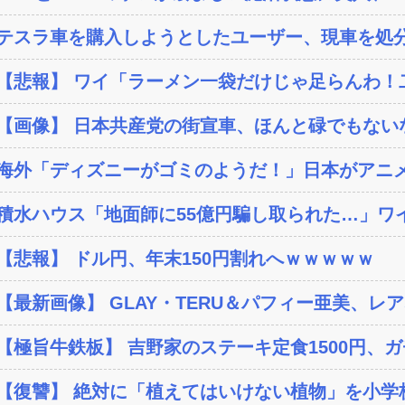
テスラ車を購入しようとしたユーザー、現車を処分
【悲報】 ワイ「ラーメン一袋だけじゃ足らんわ！二
【画像】 日本共産党の街宣車、ほんと碌でもない
海外「ディズニーがゴミのようだ！」日本がアニメ化
積水ハウス「地面師に55億円騙し取られた…」ワイ
【悲報】 ドル円、年末150円割れへｗｗｗｗｗ
【最新画像】 GLAY・TERU＆パフィー亜美、レア
【極旨牛鉄板】 吉野家のステーキ定食1500円、
【復讐】 絶対に「植えてはいけない植物」を小学校に