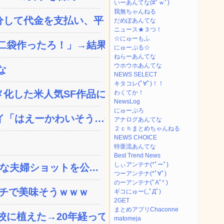
いーあんてな(#ﾟｗﾟ)
我無ちゃんねる
して代金を支払い、平日の...
だめぽあんてな
ニュース★３つ！
☆にゅーもふ
袋作ったろ！」→結果ｗ...
にゅーぷる☆
ねらーあんてな
ウホウホあんてな
な
NEWS SELECT
キタコレ(ﾟ∀ﾟ)！！
した米人気SF作品に絶...
わくてか！
NewsLog
にゅーぷろ
「はえーかわいそう…会...
アナログあんてな
２ｃｈまとめちゃんねる
NEWS CHOICE
特亜流あんてな
Best Trend News
しぃアンテナ(*ﾟーﾟ)
な夫婦ショットを公...
つーアンテナ(*ﾟ∀ﾟ)
のーアンテナ(ﾟAﾟ* )
ガチで美味そうｗｗｗ
ギコにゅー(,,ﾟДﾟ)
2GET
まとめアプリChaconne
植えた→20年経って...
matomeja