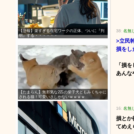
38:
名無し
【悲報】楽すぎる在宅ワークの正体、ついに『判
明』する・・・・・・
>立民
損をし
「損を
あんな
【たまらん】無邪気な2匹の柴子犬ともみくちゃに
される猫！可愛いさしかないｗｗｗｗ
16:
名無し
損とか
てめえ