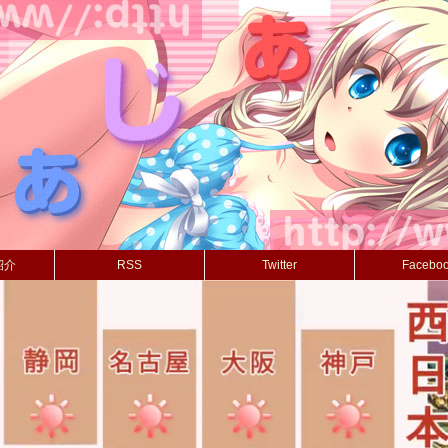
紹介
RSS
Twitter
Facebo