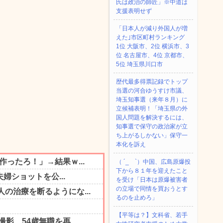
氏は政治の師匠」※中道は
支援表明せず
「日本人が減り外国人が増
えた｣市区町村ランキング
1位 大阪市、2位 横浜市、3
位 名古屋市、4位 京都市、
5位 埼玉県川口市
歴代最多得票記録でトップ
当選の河合ゆうすけ市議、
埼玉知事選（来年８月）に
立候補表明！「埼玉県の外
国人問題を解決するには、
知事選で保守の政治家が立
ち上がるしかない」保守一
本化を訴え
（ ´_ゝ`）中国、広島原爆投
下から８１年を迎えたこと
を受け「日本は原爆被害者
の立場で同情を買おうとす
るのを止めろ」
【平等は？】文科省、若手