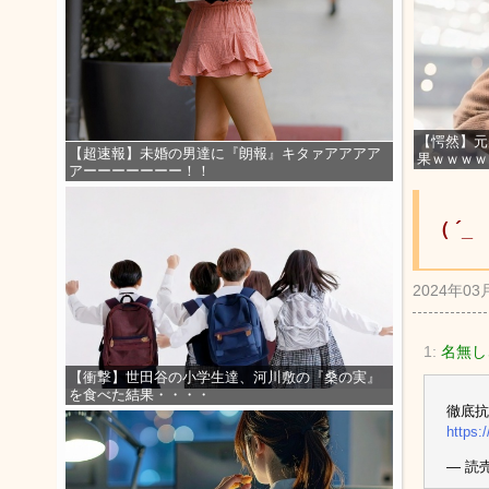
【愕然】元
【超速報】未婚の男達に『朗報』キタァアアアア
果ｗｗｗｗ
アーーーーーーー！！
（ ´
2024年03
1:
名無しさ
【衝撃】世田谷の小学生達、河川敷の『桑の実』
を食べた結果・・・・
徹底抗
https:
— 読売