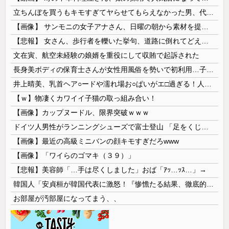
立ちんぼを買うもキモすぎてヤらせてもらえなかった男、代わりの足コキでまさかの大量身寸米青ｗｗｗ
【画像】 サンモニの女子アナさん、日曜の朝から素材を提供してしまう
【悲報】 女さん、歩行者を轢いた挙句、道路に倒れてどえらいことになってしまうw w w w w w w
文在寅、航空未経験の娘婿を重役にして収賄で起訴された
長身美ボディの保育士さんが女性用風俗を勢いで初利用…子供に絶対見せられないメスの顔でイキまくり。
井上晴美、乳首ヘア○ードや濡れ場お○ぱいがエ□過ぎる！人生最後のラスト写真集、最高！！
【ｗ】物凄くカワイイ子猫の取っ組み合い！
【画像】カップヌードル、限界突破ｗｗｗ
ドイツ人男性がランニングシューズで富士登山 「足をくじいて動けない」
【画像】最近の高級ミニバンの顔キモすぎだろwww
【画像】「ワイらのゴマキ（３９）」
【悲報】美容師「…手は尽くしました」おば「ｱｯ…ｯｽ…」→
韓国人「安貞桓が韓国代表に激怒！『惨憺たる結果、徹底的な刷新が必要だ』と監督や協会を痛烈批判」
お部屋が汚部屋になってまう、、