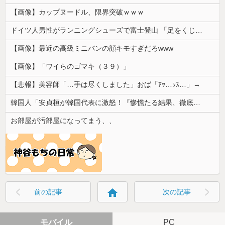
立ちんぼを買うもキモすぎてヤらせてもらえなかった男、代わりの足コキでまさかの大量身寸米青ｗｗｗ
【画像】 サンモニの女子アナさん、日曜の朝から素材を提供してしまう
【悲報】 女さん、歩行者を轢いた挙句、道路に倒れてどえらいことになってしまうw w w w w w w
文在寅、航空未経験の娘婿を重役にして収賄で起訴された
長身美ボディの保育士さんが女性用風俗を勢いで初利用…子供に絶対見せられないメスの顔でイキまくり。
井上晴美、乳首ヘア○ードや濡れ場お○ぱいがエ□過ぎる！人生最後のラスト写真集、最高！！
【ｗ】物凄くカワイイ子猫の取っ組み合い！
【画像】カップヌードル、限界突破ｗｗｗ
ドイツ人男性がランニングシューズで富士登山 「足をくじいて動けない」
【画像】最近の高級ミニバンの顔キモすぎだろwww
【画像】「ワイらのゴマキ（３９）」
【悲報】美容師「…手は尽くしました」おば「ｱｯ…ｯｽ…」→