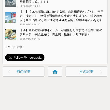
猛暑のなか、重機が無人で２４時間稼働し続ける鹿島建設の自
動化施工が凄すぎる
2026/07/24 03:11
【！】イーロン、メモリの自社生産を検討、インテルが技術提
供、東京エレクトロンが設備提供と報道
2026/07/22 14:59
【祝報】南鳥島沖の泥から重レアアースを確認 日本、大資源
国家になってしまう
2026/07/21 16:58
【！】JAXA、小惑星と地球の衝突を防ぐ「プラネタリーディフ
ェンス（地球防衛）」超精密誘導実証に成功 世界で2例目
2026/07/11 15:37
【凄】JAXA、再使用ロケット実験RV-X 垂直離陸、水平移動、
垂直着陸に成功！！！
2026/07/11 14:01
【！】消火栓標識にStarlinkを搭載、非常用通信ハブとして使用
する技術デモ 停電や通信障害発生時に情報確保へ 消火栓標
識は全国に約12万本（住宅地やや商店街、幹線道路沿いなど）
2026/07/03 14:36
【凄】高知の歯科材料メーカーが開発した樹脂で作る白い歯の
ブリッジ 保険適用に 貴金属（銀歯）より３割安く
2026/06/28 14:42
カテゴリ：
技術