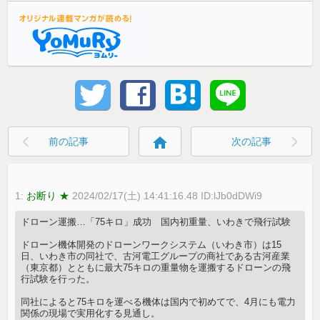
home
前の記事
次の記事
1:
お断り ★
2024/02/17(土) 14:41:16.48 ID:lJb0dDWi9
ドローン運搬…「75キロ」成功 国内初重量、いわきで飛行試験
ドローン機体開発のドローンワークシステム（いわき市）は15
日、いわき市の同社で、古河電工グループの商社である古河産業
（東京都）とともに最大75キロの重量物を運搬するドローンの飛
行試験を行った。
同社によると75キロを運べる機体は国内で初めてで、4月にも電力
関係の現場で実用化する見通し。