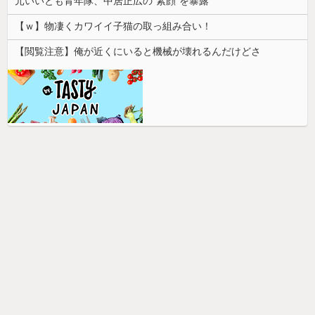
元いいとも青年隊、中居正広の”素顔”を暴露
【ｗ】物凄くカワイイ子猫の取っ組み合い！
【閲覧注意】俺が近くにいると機械が壊れるんだけどさ