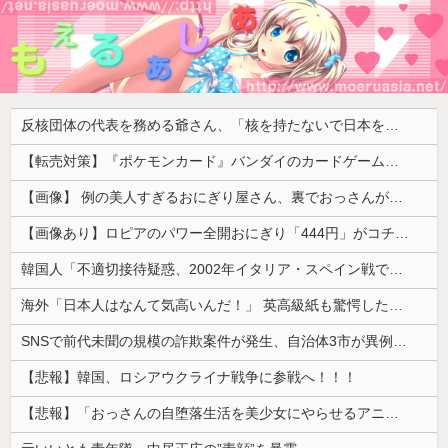
反核団体の代表を務める爺さん、「核を持たないで日本を守れますか」と中学生に詰問された結果……
【転売対策】『ポケモンカード』バンダイのカードゲームも転売対策にマイナンバー導入開始、今月から抽選販売に本人認証、公式大会にも「効果バツグン」
【画像】 例の美人すぎるおにぎり屋さん、裏でおっさんが握っていたｗｗｗｗｗｗｗｗｗｗｗｗｗｗｗｗｗ
【画像あり】ロピアのパワー全開おにぎり「444円」がコチラｗｗｗｗｗ
韓国人「不適切接待疑惑、2002年イタリア・スペイン戦で『韓国に奪われた』と欧州の大手メディアが一斉に報道！」
海外「日本人はなんて気高いんだ！」 英高級紙も驚愕した極限の中の日本人の姿に世界が衝撃
SNSで前代未聞の規模の詐欺案件が発生、自治体3市が異例の声明を発表して事実関係を全否定
【悲報】韓国、ロシアウクライナ戦争に参戦へ！！！
【悲報】「おっさんの自堕落生活を美少女にやらせるアニメ」、増えすぎてフェミにバレるｗｗｗｗ