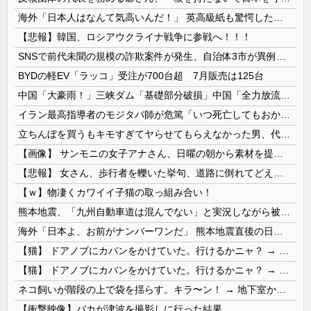
海外「日本人はなんて気高いんだ！」 英高級紙も驚愕した極限の中の日本人の姿に世界が衝撃
【悲報】韓国、ロシアウクライナ戦争に参戦へ！！！
SNSで前代未聞の規模の詐欺案件が発生、自治体3市が異例の声明を発表して事実関係を全否定
BYDの軽EV「ラッコ」受注が700台超 7月販売は125台
中国「大豪雨！」三峡ダム「基礎部分破損」中国「全力放流！」台風13号「中国上陸予測」台風15号「中国接近（画像」中国「台風同時上陸！（穀物生産が...
イラン最高指導者のモジタバ師が危篤「いつ死亡してもおかしくない」…イラン大統領「意思疎通はかなり難しい」！
立ちんぼを買うもキモすぎてヤらせてもらえなかった男、代わりの足コキでまさかの大量身寸米青ｗｗｗ
【画像】 サンモニの女子アナさん、日曜の朝から素材を提供してしまう
【悲報】 女さん、歩行者を轢いた挙句、道路に倒れてどえらいことになってしまうw w w w w w w
【ｗ】物凄くカワイイ子猫の取っ組み合い！
熊本地震、「九州自動車道は混んでない」と実況しながら被災地へ向かう有名アナなどに批判殺到 全国紙記者「最新の状況をいち早く伝えることは報道機関としての責務」「情報を取り上げることには大きな意義がある」
海外「日本よ、お前がナンバーワンだ」 熊本地震直後の日本の対応のスピードに世界が衝撃
【猫】 ドアノブにカバンをかけていた。行けるかニャ？ → 猫はこうなります…
【猫】 ドアノブにカバンをかけていた。行けるかニャ？ → 猫はこうなります…
ネコ飼いが階段の上で袋を揺らす。キラ〜ン！ → 地下室からヤツが現れる…
【衝撃映像】バカが津波を撮影しに行った結果…