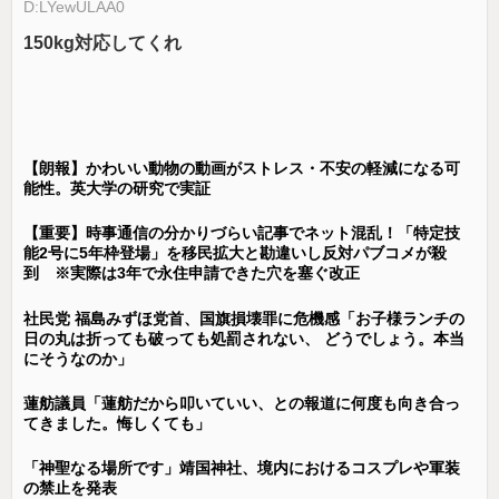
D:LYewULAA0
150kg対応してくれ
【朗報】かわいい動物の動画がストレス・不安の軽減になる可
能性。英大学の研究で実証
【重要】時事通信の分かりづらい記事でネット混乱！「特定技
能2号に5年枠登場」を移民拡大と勘違いし反対パブコメが殺
到 ※実際は3年で永住申請できた穴を塞ぐ改正
社民党 福島みずほ党首、国旗損壊罪に危機感「お子様ランチの
日の丸は折っても破っても処罰されない、 どうでしょう。本当
にそうなのか」
蓮舫議員「蓮舫だから叩いていい、との報道に何度も向き合っ
てきました。悔しくても」
「神聖なる場所です」靖国神社、境内におけるコスプレや軍装
の禁止を発表