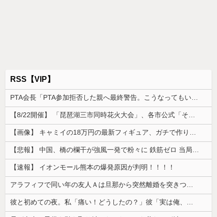
home
前の記事
次の記事
RSS【VIP】