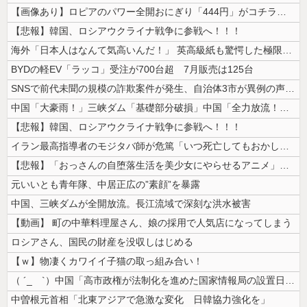
【画像あり】ロピアのパワー全開おにぎり「444円」がコチラｗｗｗｗｗ
【悲報】韓国、ロシアウクライナ戦争に参戦へ！！！
海外「日本人はなんて気高いんだ！」 英高級紙も驚愕した極限の中の日本人...
BYDの軽EV「ラッコ」受注が700台超 7月販売は125台
SNSで前代未聞の規模の詐欺案件が発生、自治体3市が異例の声明を発表し...
中国「大豪雨！」三峡ダム「基礎部分破損」中国「全力放流！」台風13号「...
【悲報】韓国、ロシアウクライナ戦争に参戦へ！！！
イラン最高指導者のモジタバ師が危篤「いつ死亡してもおかしくない」…イラ...
【悲報】「おっさんの自堕落生活を美少女にやらせるアニメ」、増えすぎてフ...
元いいとも青年隊、中居正広の”素顔”を暴露
中国、三峡ダムが全開放流。長江流域で深刻な洪水被害
【動画】 町の中華料理屋さん、娘の採用で人気店になってしまう
ロシアさん、国民の財産を没収しはじめる
【ｗ】物凄くカワイイ子猫の取っ組み合い！
（ ´_ゝ`）中国「高市政権が法制化を進めた国家情報局の設置日が7月3...
中曽根元首相「北東アジアで急激な変化 日韓協力強化を」