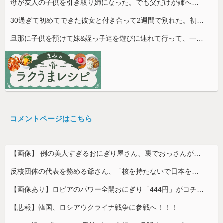
PTA会長「PTA参加拒否した親へ最終警告。こうなってもいい？」
【8/22開催】 「琵琶湖三市同時花火大会」、各市公式「そんな花火大会は存在しない」→ 高価チケットを購入した人達がSNS阿鼻叫喚
【画像】 キャミイの18万円の最新フィギュア、ガチで作り込みがエグすぎる
【悲報】 中国、橋の欄干が強風一発で粉々に 鉄筋ゼロ 当局「接着剤でくっつけただけ」「正常で、品質問題はない」
【速報】 イオンモール熊本の爆発原因が判明！！！！
アラフィフで同い年の友人Ａは旦那から突然離婚を突きつけられたらしい
彼と初めての夜。私「痛い！どうしたの？」彼「実は俺、不能なんだ…」→初めての夜に打ち明けられた理由が衝撃的で…
母が友人の子供を引き取り姉になった。でも父だけが姉へ理不尽な要求ばかり押し付けていて…
30過ぎて初めてできた彼女と付き合って2週間で別れた。初デートで冷めるシーンが多すぎ
旦那に子供を預けて妹&姪っ子達を遊びに連れて行って、一日遊び倒した。すると、旦那と喧嘩になってしまい...