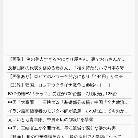
【画像】 例の美人すぎるおにぎり屋さん、裏でおっさんが握っていたｗｗｗｗｗｗｗｗｗｗｗｗｗｗｗｗｗ
反核団体の代表を務める爺さん、「核を持たないで日本を守れますか」と中学生に詰問された結果……
【画像あり】ロピアのパワー全開おにぎり「444円」がコチラｗｗｗｗｗ
【悲報】韓国、ロシアウクライナ戦争に参戦へ！！！
BYDの軽EV「ラッコ」受注が700台超 7月販売は125台
中国「大豪雨！」三峡ダム「基礎部分破損」中国「全力放流！」台風13号「中国上陸予測」台風15号「中国接近（画像」中国「台風同時上陸！（穀物生産が...
イラン最高指導者のモジタバ師が危篤「いつ死亡してもおかしくない」…イラン大統領「意思疎通はかなり難しい」！
元いいとも青年隊、中居正広の”素顔”を暴露
中国、三峡ダムが全開放流。長江流域で深刻な洪水被害
【動画】 町の中華料理屋さん、娘の採用で人気店になってしまう