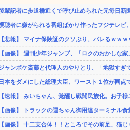
後輩記者に歩道橋近くで呼び止められた元毎日新聞
視聴者に嫌がられる番組ばかり作ったフジテレビ、
【悲報】 マイナ保険証のクソぶり、バレるｗｗｗ
【画像】 週刊少年ジャンプ、「ロクのおかしな家」
ジャンポケ斎藤と代理人のやりとり、「地獄すぎて
日本をダメにした総理大臣、ワースト１位が同点
【速報】 みいちゃん、覚醒し戦闘民族化。お子様二
【画像】 トラックの運ちゃん御用達ターミナル食堂
【画像】 十二支合体！！ところでその前足、猫じ