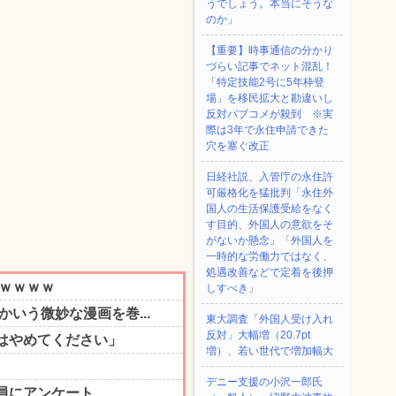
うでしょう。本当にそうな
のか」
【重要】時事通信の分かり
づらい記事でネット混乱！
「特定技能2号に5年枠登
場」を移民拡大と勘違いし
反対パブコメが殺到 ※実
際は3年で永住申請できた
穴を塞ぐ改正
日経社説、入管庁の永住許
可厳格化を猛批判「永住外
国人の生活保護受給をなく
す目的、外国人の意欲をそ
がないか懸念」「外国人を
一時的な労働力ではなく、
処遇改善などで定着を後押
しすべき」
東大調査「外国人受け入れ
反対」大幅増（20.7pt
増）、若い世代で増加幅大
デニー支援の小沢一郎氏