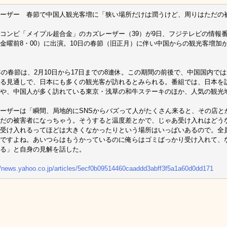
レーザー 春節で中国人観光客増に「狭い場所だけは潤うけど、周りはただの
コンビ「メイプル超合金」のカズレーザー（39）が9日、フジテレビの情報
金曜前8・00）に出演。10日の春節（旧正月）に伴い中国からの観光客増加
4年の春節は、2月10日から17日までの8連休。この期間の前後で、中国国内で
る見通しで、日本にも多くの観光客が訪れるとみられる。番組では、日本を
や、中国人が多く訪れている東京・浅草の和牛ステーキのほか、人気の観光
ーザーは「瞬間、局地的にSNSからバズって人がたくさん来ると、その店と
だの被害者になっちゃう。そうすると温度差とかで、じゃあ受け入れはどう
受け入れるってほどは大きくなかったりという場所はいっぱいあるので。全
ですよね。あいつらはもうかっているのに俺らはゴミばっかり受け入れて、
る」と自身の見解を話した。
//news.yahoo.co.jp/articles/5ecf0b09514460caaddd3abff3f5a1a60d0dd171