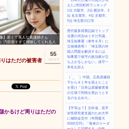
「日本人が減り外国人が増
えた｣市区町村ランキング
1位 大阪市、2位 横浜市、3
位 名古屋市、4位 京都市、
5位 埼玉県川口市
歴代最多得票記録でトップ
当選の河合ゆうすけ市議、
像】若くて美人な看護師さん
埼玉知事選（来年８月）に
3）汚部屋すぎて掃除してくれる人
集ｗｗｗ
立候補表明！「埼玉県の外
国人問題を解決するには、
55
知事選で保守の政治家が立
周りはただの被害者
コメント
ち上がるしかない」保守一
本化を訴え
（ ´_ゝ`）中国、広島原爆投
下から８１年を迎えたこと
を受け「日本は原爆被害者
の立場で同情を買おうとす
るのを止めろ」
【平等は？】文科省、若手
儲かるけど周りはただの
女性研究者支援のため大学
に補助金交付（年間最大
5000万円）「将来のリーダ
ーとして活躍する（女性