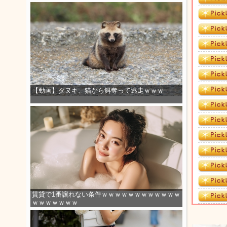
【動画】タヌキ、猫から餌奪って逃走ｗｗｗ
賃貸で1番譲れない条件ｗｗｗｗｗｗｗｗｗｗｗｗ
ｗｗｗｗｗｗｗ