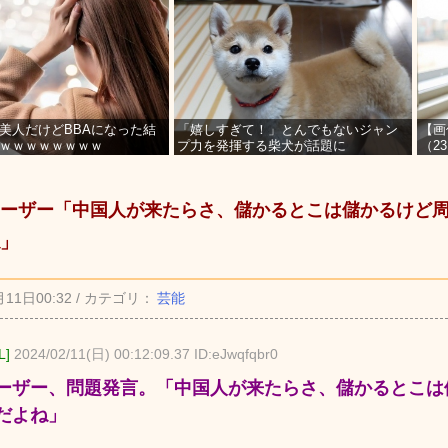
美人だけどBBAになった結
「嬉しすぎて！」とんでもないジャン
【画
ｗｗｗｗｗｗｗｗ
プ力を発揮する柴犬が話題に
（2
を募
ーザー「中国人が来たらさ、儲かるとこは儲かるけど
」
月11日00:32 / カテゴリ：
芸能
L]
2024/02/11(日) 00:12:09.37 ID:eJwqfqbr0
ーザー、問題発言。「中国人が来たらさ、儲かるとこは
だよね」