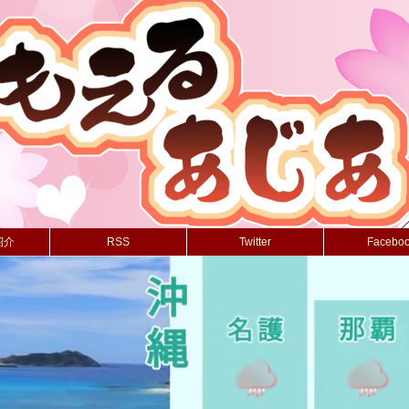
紹介
RSS
Twitter
Facebo