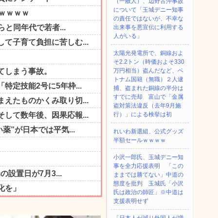
（一般人）、辺野古沖事故
について「玉城デニー知事
の責任ではないが、不幸な
出来事を悪宣伝に利用する
人がいる」
太陽光発電所で、銅線およ
そ2.2トン（時価およそ330
万円相当）盗んだなど、ベ
トナム国籍（無職）２人逮
捕、盗まれた銅線の半分は
すでに売却 富山で「金属
盗対策法違反（去年9月施
行）」による検挙は初
れいわ新選組、公式グッズ
半額セールｗｗｗｗ
小沢一郎氏、玉城デニー知
事を全力応援表明 「この
ままでは勝てない」中道の
態度を批判 玉城氏「小沢
氏は政治の師匠」※中道は
支援表明せず