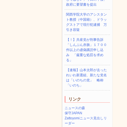
政府に要望書を提出
関西学院大学のアシスタン
ト教授（中国籍）、ドラッ
グストアで現行犯逮捕 万
引き容疑
【！】共産党が刑事告訴
「しんぶん赤旗」１７００
件以上の虚偽購読申し込
み 「厳重な処罰を求め
る」
【速報】山本太郎が去った
れいわ新選組、新たな党名
は「いのちの党」 略称
「いのち」
リンク
ニュースの森
保守JAPAN
Zattoyomiニュース見出しリ
ーダー