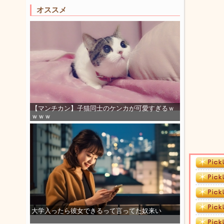
オススメ
【マンチカン】子猫同士のケンカが可愛すぎるｗ
ｗｗｗ
大学入ったら彼女できるって言ってた奴来い