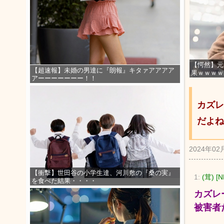
【愕然】元
【超速報】未婚の男達に『朗報』キタァアアアア
果ｗｗｗｗ
アーーーーーーー！！
カズレ
だよね
2024年02
【衝撃】世田谷の小学生達、河川敷の『桑の実』
1:
(茸) [N
を食べた結果・・・・
カズレ
被害者