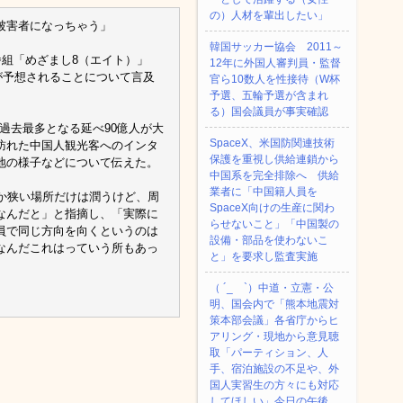
の）人材を輩出したい」
被害者になっちゃう」
韓国サッカー協会 2011～
番組「めざまし8（エイト）」
12年に外国人審判員・監督
が予想されることについて言及
官ら10数人を性接待（W杯
予選、五輪予選が含まれ
る）国会議員が事実確認
は過去最多となる延べ90億人が大
SpaceX、米国防関連技術
訪れた中国人観光客へのインタ
保護を重視し供給連鎖から
地の様子などについて伝えた。
中国系を完全排除へ 供給
業者に「中国籍人員を
か狭い場所だけは潤うけど、周
SpaceX向けの生産に関わ
なんだと」と指摘し、「実際に
らせないこと」「中国製の
員で同じ方向を向くというのは
設備・部品を使わないこ
なんだこれはっていう所もあっ
と」を要求し監査実施
（ ´_ゝ`）中道・立憲・公
明、国会内で「熊本地震対
策本部会議」各省庁からヒ
アリング・現地から意見聴
取「パーティション、人
手、宿泊施設の不足や、外
国人実習生の方々にも対応
してほしい」今日の午後、