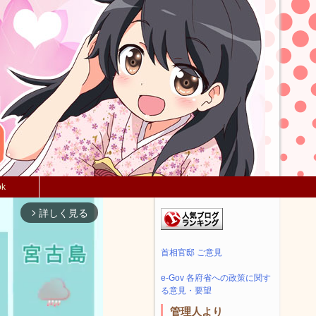
ok
詳しく見る
arrow_forward_ios
首相官邸 ご意見
e-Gov 各府省への政策に関す
る意見・要望
管理人より