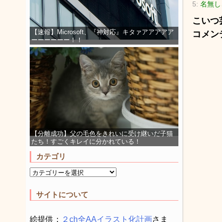
5:
名無しさ
こいつ
【速報】Microsoft、『神対応』キタァアアアアア
コメン
ーーーーーー！！
【分離成功】父の毛色をきれいに受け継いだ子猫
たち！すごくキレイに分かれている！
カテゴリ
サイトについて
絵提供：
２ch全AAイラスト化計画
さま