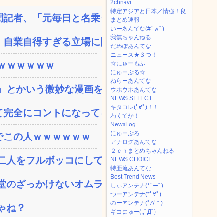
2chnavi
特定アジアと日本／情強！良
記者、「元毎日と名乗って...
まとめ速報
いーあんてな(#ﾟｗﾟ)
我無ちゃんねる
自業自得すぎる立場に陥っ...
だめぽあんてな
ニュース★３つ！
ｗｗｗｗｗｗ
☆にゅーもふ
にゅーぷる☆
ねらーあんてな
とかいう微妙な漫画を巻...
ウホウホあんてな
NEWS SELECT
キタコレ(ﾟ∀ﾟ)！！
完全にコントになってる…...
わくてか！
NewsLog
にゅーぷろ
でこの人ｗｗｗｗｗｗ
アナログあんてな
２ｃｈまとめちゃんねる
人をフルボッコにしてし...
NEWS CHOICE
特亜流あんてな
Best Trend News
のざっかけないオムライ...
しぃアンテナ(*ﾟーﾟ)
つーアンテナ(*ﾟ∀ﾟ)
のーアンテナ(ﾟAﾟ* )
ゃね？
ギコにゅー(,,ﾟДﾟ)