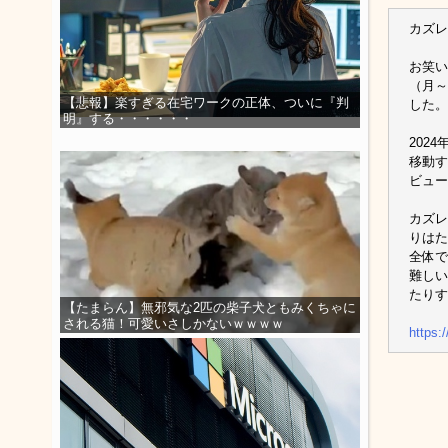
カズ
お笑い
（月～
【悲報】楽すぎる在宅ワークの正体、ついに『判
した。
明』する・・・・・・
202
移動す
ビュー
カズレ
りはた
全体で
難しい
たりす
【たまらん】無邪気な2匹の柴子犬ともみくちゃに
される猫！可愛いさしかないｗｗｗｗ
https: