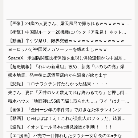
【画像】24歳の人妻さん、露天風呂で撮られるｗｗｗｗｗｗｗｗｗｗｗｗｗｗｗｗｗ
【衝撃】中国製ルーター20機種にバックドア発見！ ネットに繋ぐだけで35秒ごとに中国のサーバーと通信
【動画】半ケツ祭り、限界突破ｗｗｗｗｗｗｗｗｗｗｗｗｗ
ヨーロッパが中国製メガソーラーを締め出しｗｗｗ
SpaceX、米国防関連技術保護を重視し供給連鎖から中国系を完全排除へ 供給業者に「中国籍人員をSpaceX向けの生産に関わらせないこと」「中国...
【超絶朗報】「れいわ新選組」改め、新党「いのちの党」爆誕！！！うおおおおおおおお
熊本地震、発生後に居酒屋店内から温泉が吹き出す
【悲報】 コロナワクチン打たなかった結果・・・・
夫さん、妻に「天井のシミ数えてれば終わるでな」と押し倒されて性行為 → 凄いことになるｗｗｗｗｗ
積水ハウス「地面師に55億円騙し取られた…」ワイ「はえーかわいそう…会社滅茶苦茶やろなぁ」→
【画像】 『金田一少年の事件簿』で好きな死体ランキング１位がこちら！
【動画】 じゅぼぼぼ！え！これが芸能人のフｏラだ、綺麗な顔とお口でこんなことしているだ 笑
【速報】 イオンモール熊本の爆発原因が判明！！！！
【エ□漫画】 バ先で一目惚れしたダウナー女店長のエ●チなサービスで給料0円…！弱点チクビ責めでイカせまくってわからせる…！