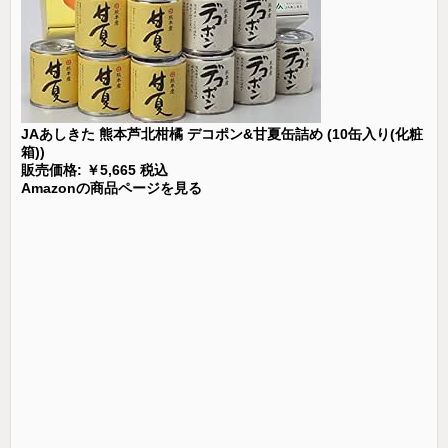
JAあしきた 熊本芦北柑橘 デコポン&甘夏缶詰め (10缶入り(化粧
箱))
販売価格: ￥5,665 税込
Amazonの商品ページを見る