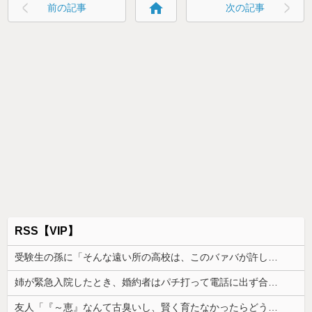
home
前の記事
次の記事
RSS【VIP】
受験生の孫に「そんな遠い所の高校は、このバァバが許しませんよ」と言い出したトメ。その瞬間、息子がブチギレて...
姉が緊急入院したとき、婚約者はパチ打って電話に出ず合コン向かった。GPSで場所を特定されて、双方の父親が乗り込んだ
友人「『～恵』なんて古臭いし、賢く育たなかったらどうするの？」私「そこまで言う？」→娘の名前を否定されてモヤモヤが止まらず…