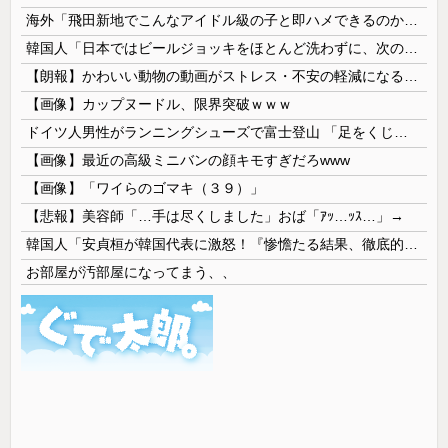
海外「飛田新地でこんなアイドル級の子と即ハメできるのかよ」⇒ 晒された無修正動画がコチラ
韓国人「日本ではビールジョッキをほとんど洗わずに、次の客に出すんだ！ これが証拠の映像だ!!」……あー、なるほどですねー。韓国には「アレ」がないんだ？
【朗報】かわいい動物の動画がストレス・不安の軽減になる可能性。英大学の研究で実証
【画像】カップヌードル、限界突破ｗｗｗ
ドイツ人男性がランニングシューズで富士登山 「足をくじいて動けない」
【画像】最近の高級ミニバンの顔キモすぎだろwww
【画像】「ワイらのゴマキ（３９）」
【悲報】美容師「…手は尽くしました」おば「ｱｯ…ｯｽ…」→
韓国人「安貞桓が韓国代表に激怒！『惨憺たる結果、徹底的な刷新が必要だ』と監督や協会を痛烈批判」
お部屋が汚部屋になってまう、、