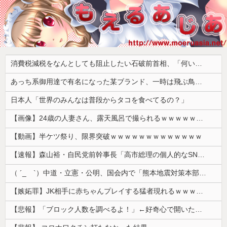
消費税減税をなんとしても阻止したい石破前首相、「何いってんのこいつ」と有権者をドン引きさせるよな屁理屈を……
あっち系御用達で有名になった某ブランド、一時は飛ぶ鳥を落とす勢いだったが今期の業績は……
日本人「世界のみんなは普段からタコを食べてるの？」
【画像】24歳の人妻さん、露天風呂で撮られるｗｗｗｗｗｗｗｗｗｗｗｗｗｗｗｗｗ
【動画】半ケツ祭り、限界突破ｗｗｗｗｗｗｗｗｗｗｗｗｗ
【速報】森山裕・自民党前幹事長「高市総理の個人的なSNS投稿が習近平主席を怒らせた」
（ ´_ゝ`）中道・立憲・公明、国会内で「熊本地震対策本部会議」各省庁からヒアリング・現地から意見聴取「パーティション、人手、宿泊施設の不足や、...
【嫉妬罪】JK相手に赤ちゃんプレイする猛者現れるｗｗｗｗｗ
【悲報】「ブロック人数を調べるよ！」←好奇心で開いたら終わるサイトだった【HotTweets】