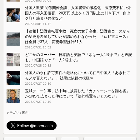
2026/08/03 09:05
外国人政策 関係閣僚会議、入国審査の厳格化 医療費不払い外
国人の再入国拒否、20万円以上を１万円以上に引き下げ 白タ
ク取り締まり強化など
2026/08/01 14:12
【速報】辺野古転覆事故 死亡の女子高生、辺野古コースから
の変更を希望していたが認められなかった 「辺野古コース」
は全員で37人、変更希望は計51人
2026/07/31 16:52
どこかのスーパー、日本語と英語で「氷は一人1袋まで」と表記
も、中国語では「一人2袋まで」
2026/07/28 20:32
外国人の永住許可要件の厳格化について在日中国人「あきれて
モノが言えない」← 効果は抜群の模様ｗ
2026/07/27 20:39
玉城デニー知事、訪中時に披露した「カチャーシーを踊る姿」
がSNSで広まった件について「法的措置もいとわない」
2026/07/27 10:49
カテゴリ：
国内