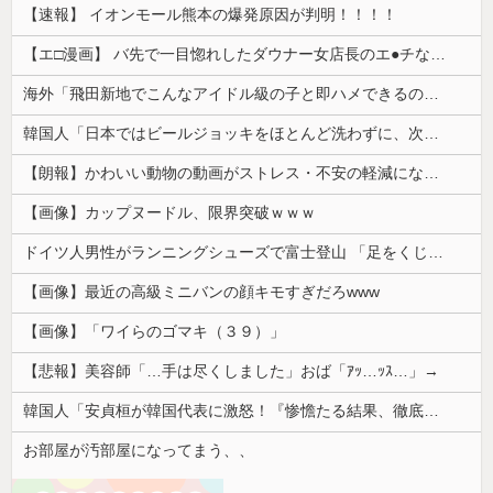
【速報】 イオンモール熊本の爆発原因が判明！！！！
【エ□漫画】 バ先で一目惚れしたダウナー女店長のエ●チなサービスで給料0円…！弱点チクビ責めでイカせまくってわからせる…！
海外「飛田新地でこんなアイドル級の子と即ハメできるのかよ」⇒ 晒された無修正動画がコチラ
韓国人「日本ではビールジョッキをほとんど洗わずに、次の客に出すんだ！ これが証拠の映像だ!!」……あー、なるほどですねー。韓国には「アレ」がないんだ？
【朗報】かわいい動物の動画がストレス・不安の軽減になる可能性。英大学の研究で実証
【画像】カップヌードル、限界突破ｗｗｗ
ドイツ人男性がランニングシューズで富士登山 「足をくじいて動けない」
【画像】最近の高級ミニバンの顔キモすぎだろwww
【画像】「ワイらのゴマキ（３９）」
【悲報】美容師「…手は尽くしました」おば「ｱｯ…ｯｽ…」→
韓国人「安貞桓が韓国代表に激怒！『惨憺たる結果、徹底的な刷新が必要だ』と監督や協会を痛烈批判」
お部屋が汚部屋になってまう、、