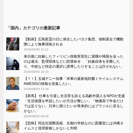
「国内」カテゴリの最新記事
【動画】広島慰霊の日に発生したパヨク集団、強制退去で機動
隊により無事排除される
2026/08/06 11:12
来日後に妊娠したフィリピン技能実習生に退職や帰国を迫った
のは違法、監理団体などに賠償命令 「妊娠自体を非難した
り、中絶など特定の選択に誘導したりすることは許されない」
2026/08/04 19:15
【？！】玉城デニー知事「米軍の最新地対艦ミサイルシステム
NMESISの情報を収集したい」
2026/08/03 15:29
【群馬】 仕事を引退し生活苦を訴える高齢外国人をNPOが支援
「生活保護を申請したいが方法が難しい」「物価高で年金だけ
では足りない。日本に残りたいが将来的にはブラジルに戻るし
かない」
2026/08/03 09:46
【恐怖】同志社国際高校、京都の学校なのに図書室には沖縄タ
イムスと琉球新報しかないと判明