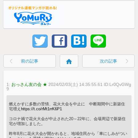
home
前の記事
次の記事
1:
おっさん友の会 ★
2024/02/03(土) 14:35:55.61 ID:Lr0QvGWg
9
燃えかすに多数の苦情、花火大会を中止に 中断期間中に新築住
宅増え
https://t.co/rMt1rrK6P1
コロナ禍で花火大会が中止された20～22年に、会場周辺で新築住
宅が増加しました。
昨年8月に花火大会が開かれると、地域住民から「車にしみがつい