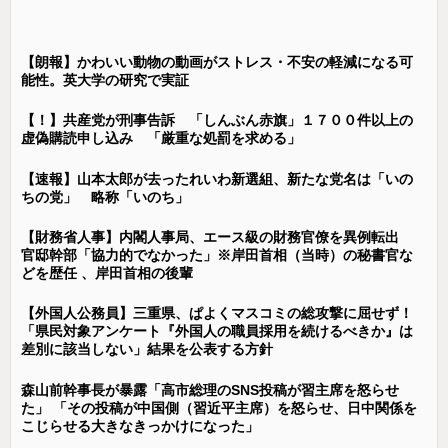
【朗報】かわいい動物の動画がストレス・不安の軽減になる可
能性。英大学の研究で実証
【！】共産党が刑事告訴 「しんぶん赤旗」１７００件以上の
虚偽購読申し込み 「厳重な処罰を求める」
【速報】山本太郎が去ったれいわ新選組、新たな党名は「いの
ちの党」 略称「いのち」
【財務省人事】内閣人事局、エース級の財務官僚を異例転出
官邸幹部「協力的でなかった」※岸田首相（当時）の秘書官な
どを歴任 、岸田首相の後輩
【外国人公務員】三重県、ぱよくマスコミの総攻撃に屈せず！
「県民対象アンケート『外国人の職員採用を続けるべきか』は
差別に該当しない」結果を公表する方針
森山前幹事長が暴露「高市総理のSNS投稿が習主席を怒らせ
た」 「その投稿が中国側（習近平主席）を怒らせ、日中関係を
こじらせる大きなきっかけになった」