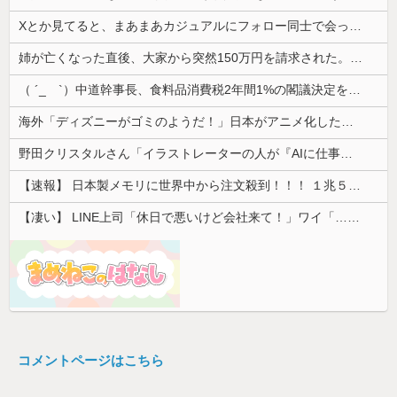
Xとか見てると、まあまあカジュアルにフォロー同士で会ったりするのすごいな。絶対私は無理だ
姉が亡くなった直後、大家から突然150万円を請求された。さらに信じられない発言まで飛び出して…
（ ´_ゝ`）中道幹事長、食料品消費税2年間1%の閣議決定を批判 → 記者「中道改革連合は食料品消費税ゼロを公約に掲げていたが？」→ 階猛氏「
海外「ディズニーがゴミのようだ！」日本がアニメ化した米人気SF作品に絶賛の声が殺到中
野田クリスタルさん「イラストレーターの人が『AIに仕事を奪われる』って言ってるけど、あなた達は"仕事を奪う側"じゃない？」
【速報】 日本製メモリに世界中から注文殺到！！！ １兆５０００億円で工場増築へ
【凄い】 LINE上司「休日で悪いけど会社来て！」ワイ「…無視」上司「マジでヤバいから！」←その結果ｗｗｗｗｗ
コメントページはこちら