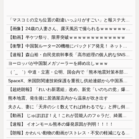
「マスコミの立ち位置の勘違いっぷりがすごい」と報ステ大越キャスターの台詞に視聴者絶句、高市とトランプを同列視させようという思惑がひしひしと
【画像】24歳の人妻さん、露天風呂で撮られるｗｗｗｗｗｗｗｗｗｗｗｗｗｗｗｗｗ
【動画】半ケツ祭り、限界突破ｗｗｗｗｗｗｗｗｗｗｗｗｗ
【衝撃】中国製ルーター20機種にバックドア発見！ ネットに繋ぐだけで35秒ごとに中国のサーバーと通信
【速報】森山裕・自民党前幹事長「高市総理の個人的なSNS投稿が習近平主席を怒らせた」
ヨーロッパが中国製メガソーラーを締め出しｗｗｗ
（ ´_ゝ`）中道・立憲・公明、国会内で「熊本地震対策本部会議」各省庁からヒアリング・現地から意見聴取「パーティション、人手、宿泊施設の不足や、...
SpaceX、米国防関連技術保護を重視し供給連鎖から中国系を完全排除へ 供給業者に「中国籍人員をSpaceX向けの生産に関わらせないこと」「中国...
【超絶朗報】「れいわ新選組」改め、新党「いのちの党」爆誕！！！うおおおおおおおお
熊本地震、発生後に居酒屋店内から温泉が吹き出す
夫さん、妻に「天井のシミ数えてれば終わるでな」と押し倒されて性行為 → 凄いことになるｗｗｗｗｗ
【動画】 じゅぼぼぼ！え！これが芸能人のフｏラだ、綺麗な顔とお口でこんなことしているだ 笑
【速報】 イオンモール熊本の爆発原因が判明！！！！
【朗報】かわいい動物の動画がストレス・不安の軽減になる可能性。英大学の研究で実証