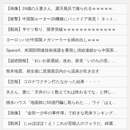
【画像】24歳の人妻さん、露天風呂で撮られるｗｗｗｗｗｗｗｗｗｗｗｗｗｗｗｗｗ
【衝撃】中国製ルーター20機種にバックドア発見！ ネットに繋ぐだけで35秒ごとに中国のサーバーと通信
【動画】半ケツ祭り、限界突破ｗｗｗｗｗｗｗｗｗｗｗｗｗ
ヨーロッパが中国製メガソーラーを締め出しｗｗｗ
SpaceX、米国防関連技術保護を重視し供給連鎖から中国系を完全排除へ 供給業者に「中国籍人員をSpaceX向けの生産に関わらせないこと」「中国...
【超絶朗報】「れいわ新選組」改め、新党「いのちの党」爆誕！！！うおおおおおおおお
熊本地震、発生後に居酒屋店内から温泉が吹き出す
【悲報】 コロナワクチン打たなかった結果・・・・
夫さん、妻に「天井のシミ数えてれば終わるでな」と押し倒されて性行為 → 凄いことになるｗｗｗｗｗ
積水ハウス「地面師に55億円騙し取られた…」ワイ「はえーかわいそう…会社滅茶苦茶やろなぁ」→
【画像】 『金田一少年の事件簿』で好きな死体ランキング１位がこちら！
【動画】 じゅぼぼぼ！え！これが芸能人のフｏラだ、綺麗な顔とお口でこんなことしているだ 笑