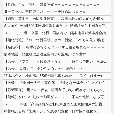
【動画】半ケツ祭り、限界突破ｗｗｗｗｗｗｗｗｗｗｗｗｗ
ヨーロッパが中国製メガソーラーを締め出しｗｗｗ
【速報】森山裕・自民党前幹事長「高市総理の個人的なSNS投稿が習近平主...
SpaceX、米国防関連技術保護を重視し供給連鎖から中国系を完全排除へ...
（ ´_ゝ`）中道・立憲・公明、国会内で「熊本地震対策本部会議」各省庁...
【超絶朗報】「れいわ新選組」改め、新党「いのちの党」爆誕！！！うおおお...
【嫉妬罪】JK相手に赤ちゃんプレイする猛者現れるｗｗｗｗｗ
熊本地震、発生後に居酒屋店内から温泉が吹き出す
【悲報】「ブロック人数を調べるよ！」←好奇心で開いたら終わるサイトだっ...
【悲報】 コロナワクチン打たなかった結果・・・・
積水ハウス「地面師に55億円騙し取られた…」ワイ「はえーかわいそう…会...
【画像】 『金田一少年の事件簿』で好きな死体ランキング１位がこちら！
【最新画像】 元バレー代表・狩野舞子(38)の現在がいくらなんでも即ハ...
【朗報】かわいい動物の動画がストレス・不安の軽減になる可能性。英大学の...
（ ´_ゝ`）中国「高市政権が法制化を進めた国家情報局の設置日が7月3...
中曽根元首相「北東アジアで急激な変化 日韓協力強化を」