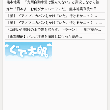
熊本地震、「九州自動車道は混んでない」と実況しながら被災地へ向かう有名アナなどに批判殺到 全国紙記者「最新の状況をいち早く伝えることは報道機関としての責務」「情報を取り上げることには大きな意義がある」
海外「日本よ、お前がナンバーワンだ」 熊本地震直後の日本の対応のスピードに世界が衝撃
【猫】 ドアノブにカバンをかけていた。行けるかニャ？ → 猫はこうなります…
【猫】 ドアノブにカバンをかけていた。行けるかニャ？ → 猫はこうなります…
ネコ飼いが階段の上で袋を揺らす。キラ〜ン！ → 地下室からヤツが現れる…
【衝撃映像】バカが津波を撮影しに行った結果…