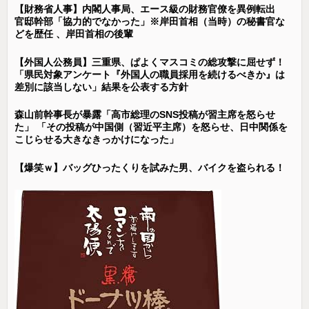
【財務省人事】内閣人事局、エース級の財務官僚を異例転出
官邸幹部「協力的でなかった」※岸田首相（当時）の秘書官な
どを歴任 、岸田首相の後輩
【外国人公務員】三重県、ぱよくマスコミの総攻撃に屈せず！
「県民対象アンケート『外国人の職員採用を続けるべきか』は
差別に該当しない」結果を公表する方針
森山前幹事長が暴露「高市総理のSNS投稿が習主席を怒らせ
た」 「その投稿が中国側（習近平主席）を怒らせ、日中関係を
こじらせる大きなきっかけになった」
【爆笑ｗ】バッグひったくりを試みた男、バイクを盗られる！