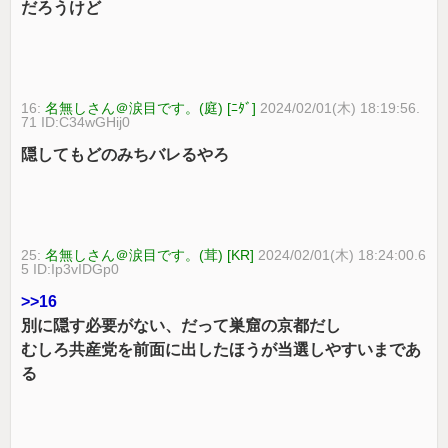
だろうけど
16:
名無しさん＠涙目です。(庭) [ﾆﾀﾞ]
2024/02/01(木) 18:19:56.
71 ID:C34wGHij0
隠してもどのみちバレるやろ
25:
名無しさん＠涙目です。(茸) [KR]
2024/02/01(木) 18:24:00.6
5 ID:Ip3vIDGp0
>>16
別に隠す必要がない、だって巣窟の京都だし
むしろ共産党を前面に出したほうが当選しやすいまであ
る