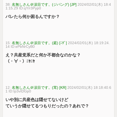
38:
名無しさん＠涙目です。(ジパング) [JP]
2024/02/01(木) 18:4
1:15.29 ID:qY/r3Pyp0
バレたら何か困るんですか？
15:
名無しさん＠涙目です。(庭) [ﾆﾀﾞ]
2024/02/01(木) 18:19:24.
14 ID:ePbNrCyB0
え？共産党系だと何か不都合なのかな？
（・∀・）ﾆﾔﾆﾔ
12:
名無しさん＠涙目です。(茸) [KR]
2024/02/01(木) 18:18:40.6
1 ID:Ip3vIDGp0
いや別に共産色は隠せてないけど
ていうか隠せてるつもりだったの？あれで？