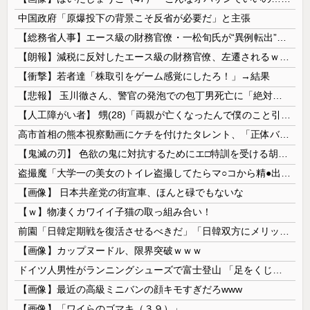
中国政府「原爆投下の背景こそ反省が必要だ」と主張
【総務省人事】エース級の財務官僚・一松旬氏が“異例転出”へ 官邸幹部「協力的でなかったから」
【朗報】減税に反対したエース級の財務官僚、左遷されるｗｗｗｗｗｗ
【衝撃】若者達「株取引をゲーム感覚にしたろ！」→結果
【悲報】 玉川徹さん、警官の発泡での包丁男死亡に「絶対に死刑にならない罪なのに警察が死刑にした！」 → 元警官のマジレスがコチラ → ………
【人工障がい者】 甥(28)「両親が亡くなったんで僕のこと引き取ってほしいんですけど！」なんでいい年したヒキニートを引き取らなきゃいけないんだ...
高市首相の熊本視察動画にケチを付けたタレント、「正体バレバレよな」と黒電話の呼び方であっさりと……
【鬼滅の刃】 色欲の鬼に対抗するためにエ□特訓を受ける胡蝶しのぶ…！クールなしのぶが快楽に抗えず翻弄されちゃう…
盗撮魔「大学一の美女のトイレ盗撮してたらマ○コから精●出てきたんだが…」（動画あり）
【画像】 日本共産党の街宣車、ほんと碌でもないな
【ｗ】物凄くカワイイ子猫の取っ組み合い！
前園「日韓定期戦を復活させるべきだ」「日韓双方にメリットがある」……日本へのメリットがなにもないんですが、それは
【画像】カップヌードル、限界突破ｗｗｗ
ドイツ人男性がランニングシューズで富士登山 「足をくじいて動けない」
【画像】最近の高級ミニバンの顔キモすぎだろwww
【画像】「ワイらのゴマキ（３９）」