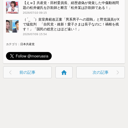
【えｗ】共産党・田村委員長、経歴虚偽が発覚した中傷動画問
題の松井健氏を詐欺師と断言「松井某は詐欺師である！」
2026/07/10 09:15
（ ´_ゝ`）皇室典範改正案「男系男子への固執」と野党議員がX
で猛批判 「自民党・維新！愛子さまは長子なのに！禍根を残
す！」「国民の総意とはほど遠い！」
2026/07/09 15:54
カテゴリ：
日本共産党
home
前の記事
次の記事