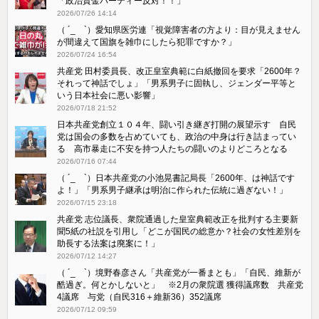
「政治資金パーティー反対！！」
2026/07/26 14:14
（ ´_ゝ`）愛知県医労連「視覚障害者の方より：目が見えません
が間違えて国旗を雑巾にしたら犯罪ですか？」
2026/07/24 16:54
共産党 田村委員長、改正皇室典範に白紙撤回を要求「2600年？
それって神話でしょ」「男系男子に固執し、ジェンダー平等と
いう日本社会に悪い影響」
2026/07/18 21:52
日本共産党創立１０４年、闘い引き継ぎ打開の展望示す 自民
党は国会の多数を占めていても、政治の中身は行き詰まってい
る 高市暴走に不安を持つ人たちの闘いのよりどころとなる
2026/07/16 07:44
（ ´_ゝ`）日本共産党の小池晃書記局長「2600年、は神話です
よ！」「​男系男子継承は明治に作られた伝統に過ぎない！」
2026/07/15 23:18
共産党 志位議長、衆院通過した皇室典範改正を批判する主要新
聞5紙の社説を引用し「どこが国民の総意か？社会の女性差別を
助長する法案は廃案に！」
2026/07/12 14:27
（ ´_ゝ`）境野春彦さん「共産党が一番まとも」「自民、維新が
酷過ぎ。何とかしないと」 ※2月の衆院選 獲得議席数 共産党
4議席 与党（自民316＋維新36）352議席
2026/07/12 09:59