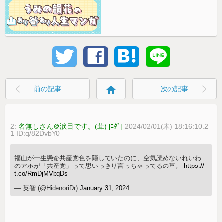
home
前の記事
次の記事
2:
名無しさん＠涙目です。(茸) [ﾆﾀﾞ]
2024/02/01(木) 18:16:10.2
1 ID:q/82DvbY0
福山が一生懸命共産党色を隠していたのに、空気読めないれいわ
のアホが「共産党」って思いっきり言っちゃってるの草。
https://
t.co/RmDjMVbqDs
— 英智 (@HidenoriDr)
January 31, 2024