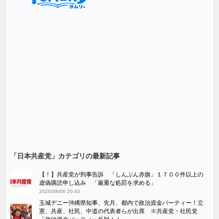
「日本共産党」カテゴリの最新記事
【！】共産党が刑事告訴 「しんぶん赤旗」１７００件以上の
虚偽購読申し込み 「厳重な処罰を求める」
2026/08/06 20:40
玉城デニー沖縄県知事、先月、都内で政治資金パーティー！立
憲、共産、社民、中道の代表者らが出席 ※共産党・社民党