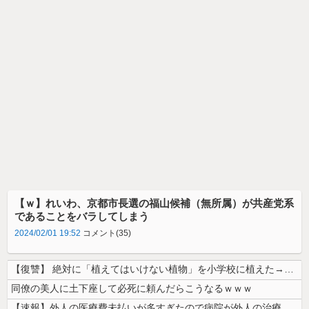
【ｗ】れいわ、京都市長選の福山候補（無所属）が共産党系
であることをバラしてしまう
2024/02/01 19:52
コメント(35)
【復讐】 絶対に「植えてはいけない植物」を小学校に植えた→20年経って...
同僚の美人に土下座して必死に頼んだらこうなるｗｗｗ
【速報】外人の医療費未払いが多すぎたので病院が外人の治療を断るようにな...