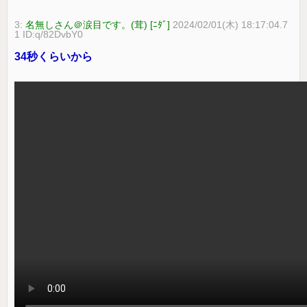
3:
名無しさん＠涙目です。(茸) [ﾆﾀﾞ]
2024/02/01(木) 18:17:04.7
1 ID:q/82DvbY0
34秒くらいから