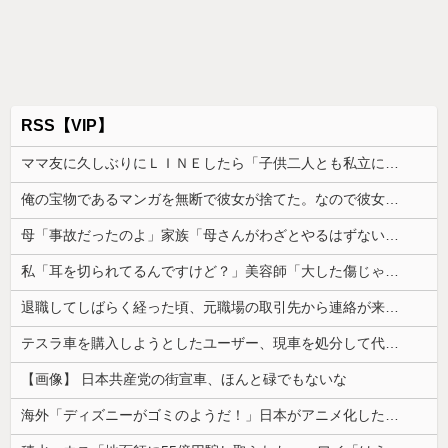
RSS【VIP】
ママ友に久しぶりにＬＩＮＥしたら「子供二人とも私立に通わせたら2000万円くらいかかっちゃう」と自慢された
俺の宝物であるマンガを無断で彼女が捨てた。なので彼女を精神的に追い詰めた結果
母「事故だったのよ」家族「母さんがわざとやるはずない」→嫁が毒を飲まされ子どもを失ったのに信じてもらえず…
私「耳を切られてるんですけど？」美容師「大した傷じゃなくて良かったですね」→その開き直った態度に腹が立ち…
退職してしばらく経った頃、元職場の取引先から連絡が来た。話を聞くと納得できない内容で…
テスラ車を購入しようとしたユーザー、現車を処分して代金を支払い、平日の納車日に予定を合わせた結果……
【画像】 日本共産党の街宣車、ほんと碌でもないな
海外「ディズニーがゴミのようだ！」日本がアニメ化した米人気SF作品に絶賛の声が殺到中