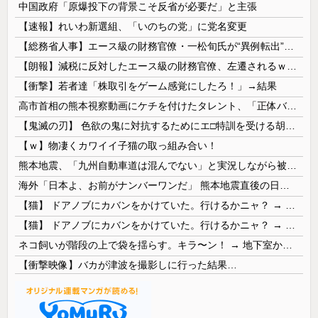
中国政府「原爆投下の背景こそ反省が必要だ」と主張
【速報】れいわ新選組、「いのちの党」に党名変更
【総務省人事】エース級の財務官僚・一松旬氏が“異例転出”へ 官邸幹部「協力的でなかったから」
【朗報】減税に反対したエース級の財務官僚、左遷されるｗｗｗｗｗｗ
【衝撃】若者達「株取引をゲーム感覚にしたろ！」→結果
高市首相の熊本視察動画にケチを付けたタレント、「正体バレバレよな」と黒電話の呼び方であっさりと……
【鬼滅の刃】 色欲の鬼に対抗するためにエ□特訓を受ける胡蝶しのぶ…！クールなしのぶが快楽に抗えず翻弄されちゃう…
【ｗ】物凄くカワイイ子猫の取っ組み合い！
熊本地震、「九州自動車道は混んでない」と実況しながら被災地へ向かう有名アナなどに批判殺到 全国紙記者「最新の状況をいち早く伝えることは報道機関としての責務」「情報を取り上げることには大きな意義がある」
海外「日本よ、お前がナンバーワンだ」 熊本地震直後の日本の対応のスピードに世界が衝撃
【猫】 ドアノブにカバンをかけていた。行けるかニャ？ → 猫はこうなります…
【猫】 ドアノブにカバンをかけていた。行けるかニャ？ → 猫はこうなります…
ネコ飼いが階段の上で袋を揺らす。キラ〜ン！ → 地下室からヤツが現れる…
【衝撃映像】バカが津波を撮影しに行った結果…