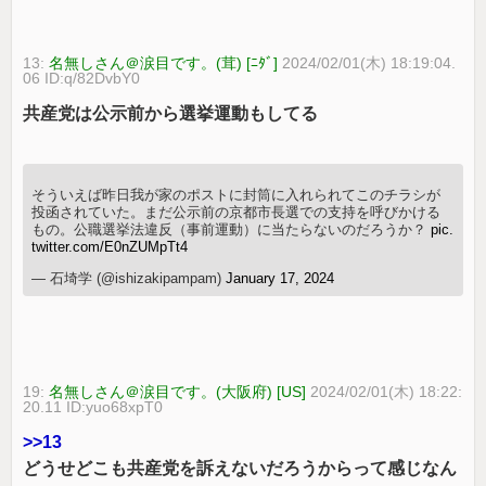
13:
名無しさん＠涙目です。(茸) [ﾆﾀﾞ]
2024/02/01(木) 18:19:04.
06 ID:q/82DvbY0
共産党は公示前から選挙運動もしてる
そういえば昨日我が家のポストに封筒に入れられてこのチラシが
投函されていた。まだ公示前の京都市長選での支持を呼びかける
もの。公職選挙法違反（事前運動）に当たらないのだろうか？
pic.
twitter.com/E0nZUMpTt4
— 石埼学 (@ishizakipampam)
January 17, 2024
19:
名無しさん＠涙目です。(大阪府) [US]
2024/02/01(木) 18:22:
20.11 ID:yuo68xpT0
>>13
どうせどこも共産党を訴えないだろうからって感じなん