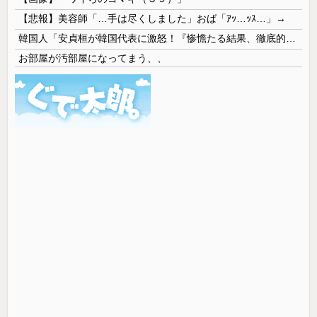
【悲報】美容師「…手は尽くしました」おば「ｱｯ…ｯｽ…」→
韓国人「安貞桓が韓国代表に激怒！『惨憺たる結果、徹底的な刷新が必要だ』と監督や協会を痛烈批判」
お部屋が汚部屋になってまう、、