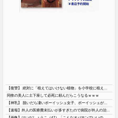
【復讐】 絶対に「植えてはいけない植物」を小学校に植えた→20年経って見に行くと…「！？」衝撃の光景が・・・
同僚の美人に土下座して必死に頼んだらこうなるｗｗｗ
【神乳】 脱いだら凄いボーイッシュ女子、ボーイッシュがどうでも良くなる ”お○ぱい” がこちらｗｗｗｗｗ
【速報】外人の医療費未払いが多すぎたので病院が外人の治療を断るようになってしまう
【画像】はいだしょうこ（47）「こんなオバサンでいいの…？」