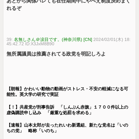
あとから関係バレても在任期間中にやべえ制度決めまく
れるぞ
39:
名無しさん＠涙目です。(神奈川県) [CN]
2024/02/01(木) 18:
45:42.72 ID:X3JxM8B90
無所属議員は推薦されてる政党を明記しろよ
【朗報】かわいい動物の動画がストレス・不安の軽減になる可
能性。英大学の研究で実証
【！】共産党が刑事告訴 「しんぶん赤旗」１７００件以上の
虚偽購読申し込み 「厳重な処罰を求める」
【速報】山本太郎が去ったれいわ新選組、新たな党名は「いの
ちの党」 略称「いのち」