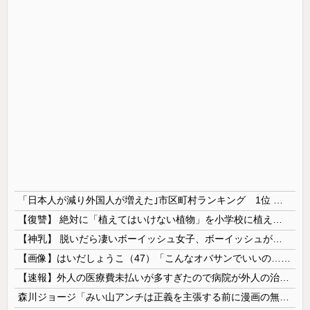
「日本人が減り外国人が増えた｣市区町村ランキング 1位 大阪市、2位 横浜市、3位 名古屋市、4位 京都市、5位 埼玉県川口市
【復讐】 絶対に「植えてはいけない植物」を小学校に植えた→20年経って見に行くと…「！？」衝撃の光景が・・・
【神乳】 脱いだら凄いボーイッシュ女子、ボーイッシュがどうでも良くなる ”お○ぱい” がこちらｗｗｗｗｗ
【画像】はいだしょうこ（47）「こんなオバサンでいいの…？」
【速報】外人の医療費未払いが多すぎたので病院が外人の治療を断るようになってしまう
森川ジョージ「みい山アンチは正義を主張する前に漫画の無断転載をやめろよ」←これwwww