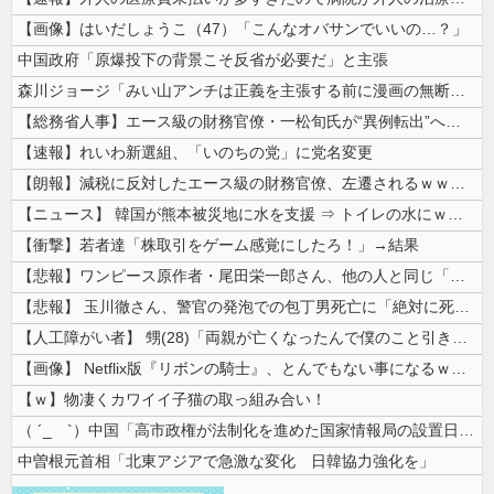
【画像】はいだしょうこ（47）「こんなオバサンでいいの…？」
中国政府「原爆投下の背景こそ反省が必要だ」と主張
森川ジョージ「みい山アンチは正義を主張する前に漫画の無断転載をやめろよ...
【総務省人事】エース級の財務官僚・一松旬氏が“異例転出”へ 官邸幹部「...
【速報】れいわ新選組、「いのちの党」に党名変更
【朗報】減税に反対したエース級の財務官僚、左遷されるｗｗｗｗｗｗ
【ニュース】 韓国が熊本被災地に水を支援 ⇒ トイレの水にｗｗｗｗｗｗ...
【衝撃】若者達「株取引をゲーム感覚にしたろ！」→結果
【悲報】ワンピース原作者・尾田栄一郎さん、他の人と同じ「漫画家」という...
【悲報】 玉川徹さん、警官の発泡での包丁男死亡に「絶対に死刑にならない...
【人工障がい者】 甥(28)「両親が亡くなったんで僕のこと引き取ってほ...
【画像】 Netflix版『リボンの騎士』、とんでもない事になるｗｗｗ...
【ｗ】物凄くカワイイ子猫の取っ組み合い！
（ ´_ゝ`）中国「高市政権が法制化を進めた国家情報局の設置日が7月3...
中曽根元首相「北東アジアで急激な変化 日韓協力強化を」