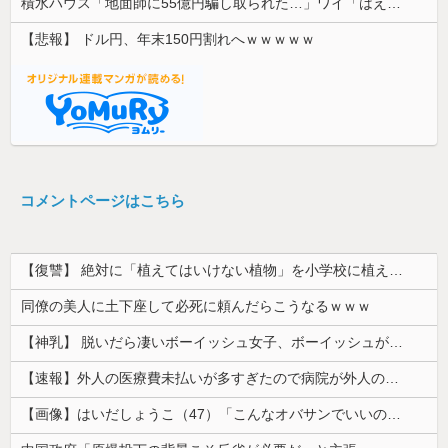
積水ハウス「地面師に55億円騙し取られた…」ワイ「はえーかわいそう…会社滅茶苦茶やろなぁ」
【悲報】 ドル円、年末150円割れへｗｗｗｗｗ
コメントページはこちら
【復讐】 絶対に「植えてはいけない植物」を小学校に植えた→20年経って見に行くと…「！？」衝撃の光景が・・・
同僚の美人に土下座して必死に頼んだらこうなるｗｗｗ
【神乳】 脱いだら凄いボーイッシュ女子、ボーイッシュがどうでも良くなる ”お○ぱい” がこちらｗｗｗｗｗ
【速報】外人の医療費未払いが多すぎたので病院が外人の治療を断るようになってしまう
【画像】はいだしょうこ（47）「こんなオバサンでいいの…？」