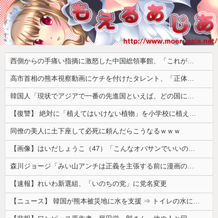
西側からの手痛い指摘に激怒した中国総領事館、「これが米国人Youtuberが紹介する本当の中国だ」と動画を公開するも……
高市首相の熊本視察動画にケチを付けたタレント、「正体バレバレよな」と黒電話の呼び方であっさりと……
韓国人「現状でアジアで一番の先進国といえば、どの国になるんだ？やはり日本という認識なのだろうか？」
【復讐】 絶対に「植えてはいけない植物」を小学校に植えた→20年経って見に行くと…「！？」衝撃の光景が・・・
同僚の美人に土下座して必死に頼んだらこうなるｗｗｗ
【画像】はいだしょうこ（47）「こんなオバサンでいいの…？」
森川ジョージ「みい山アンチは正義を主張する前に漫画の無断転載をやめろよ」←これwwww
【速報】れいわ新選組、「いのちの党」に党名変更
【ニュース】 韓国が熊本被災地に水を支援 ⇒ トイレの水にｗｗｗｗｗｗｗ