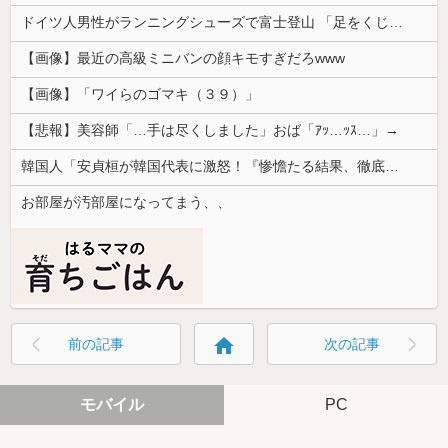
ドイツ人男性がランニングシューズで富士登山 「足をくじいて動けない」
【画像】最近の高級ミニバンの顔キモすぎだろwww
【画像】「ワイらのゴマキ（３９）」
【悲報】美容師「…手は尽くしました」おば「ｱｯ…ｯｽ…」→
韓国人「安貞桓が韓国代表に激怒！『惨憺たる結果、徹底的な刷新が必要だ』と監督や協会を痛烈批判」
お部屋が汚部屋になってまう、、
home
前の記事
次の記事
モバイル
PC