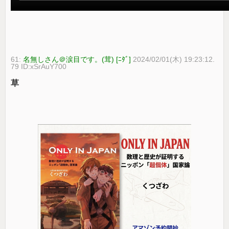
61:
名無しさん＠涙目です。(茸) [ﾆﾀﾞ]
2024/02/01(木) 19:23:12.
79 ID:xSrAuY700
草