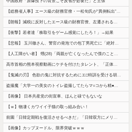
中国政府「原爆投下の背景こそ反省が必要だ」と主張
【総務省人事】エース級の財務官僚・一松旬氏が“異例転出”へ 官邸幹部「協力的でなかったから」
【朗報】減税に反対したエース級の財務官僚、左遷されるｗｗｗｗｗｗ
【衝撃】若者達「株取引をゲーム感覚にしたろ！」→結果
【悲報】 玉川徹さん、警官の発泡での包丁男死亡に「絶対に死刑にならない罪なのに警察が死刑にした！」 → 元警官のマジレスがコチラ → ………
【人工障がい者】 甥(28)「両親が亡くなったんで僕のこと引き取ってほしいんですけど！」なんでいい年したヒキニートを引き取らなきゃいけないんだ...
高市首相の熊本視察動画にケチを付けたタレント、「正体バレバレよな」と黒電話の呼び方であっさりと……
【鬼滅の刃】 色欲の鬼に対抗するためにエ□特訓を受ける胡蝶しのぶ…！クールなしのぶが快楽に抗えず翻弄されちゃう…
盗撮魔「大学一の美女のトイレ盗撮してたらマ○コから精●出てきたんだが…」（動画あり）
【画像】 日本共産党の街宣車、ほんと碌でもないな
【ｗ】物凄くカワイイ子猫の取っ組み合い！
前園「日韓定期戦を復活させるべきだ」「日韓双方にメリットがある」……日本へのメリットがなにもないんですが、それは
【画像】カップヌードル、限界突破ｗｗｗ