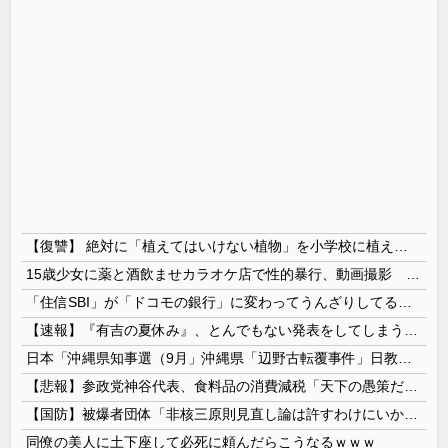
【復讐】 絶対に「植えてはいけない植物」を小学校に植えた→20年経って見に行くと…「！？」衝撃の光景が・・・
15歳少女に薬と酒飲ませカラオケ店で性的暴行、動画撮影 54歳無職を再逮捕 動画770本も見つかる
「住信SBI」が「ドコモの銀行」に変わってうんざりしてるやつｗｗｗｗｗｗｗ
【速報】『有吉の夏休み』、とんでもない発表をしてしまう！！！！！
日本「沖縄県知事選（9月」沖縄県「辺野古転覆事件」日教組「同志社批判！（社民系」日本「日教組と全教は対立状態（内ｹﾞﾊﾞ」特別調査委員会「同志社...
【悲報】参政党神谷代表、食料品の消費減税「天下の愚策だ」と批判ｗｗｗｗｗｗｗｗｗｗｗｗ
【国防】被爆者団体「非核三原則見直し論は許すわけにいかない」 ネット「議論すらするなと言うのは民主主義的ではない」
同僚の美人に土下座して必死に頼んだらこうなるｗｗｗ