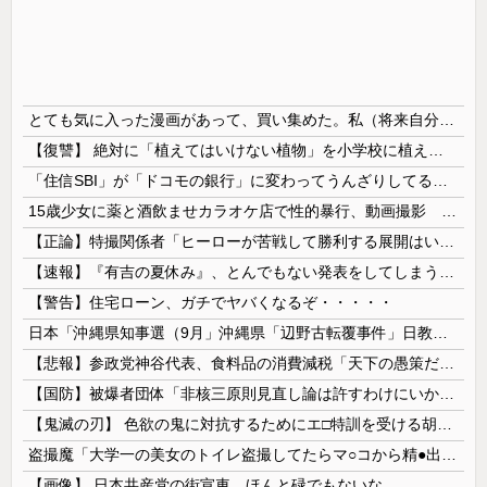
とても気に入った漫画があって、買い集めた。私（将来自分の子供に与えよう…！）→いざその時がきたが、躊躇している。この漫画がどれほど危険なのかとても危惧している…
【復讐】 絶対に「植えてはいけない植物」を小学校に植えた→20年経って見に行くと…「！？」衝撃の光景が・・・
「住信SBI」が「ドコモの銀行」に変わってうんざりしてるやつｗｗｗｗｗｗｗ
15歳少女に薬と酒飲ませカラオケ店で性的暴行、動画撮影 54歳無職を再逮捕 動画770本も見つかる
【正論】特撮関係者「ヒーローが苦戦して勝利する展開はいらない。それで特撮は凋落した」
【速報】『有吉の夏休み』、とんでもない発表をしてしまう！！！！！
【警告】住宅ローン、ガチでヤバくなるぞ・・・・・
日本「沖縄県知事選（9月」沖縄県「辺野古転覆事件」日教組「同志社批判！（社民系」日本「日教組と全教は対立状態（内ｹﾞﾊﾞ」特別調査委員会「同志社...
【悲報】参政党神谷代表、食料品の消費減税「天下の愚策だ」と批判ｗｗｗｗｗｗｗｗｗｗｗｗ
【国防】被爆者団体「非核三原則見直し論は許すわけにいかない」 ネット「議論すらするなと言うのは民主主義的ではない」
【鬼滅の刃】 色欲の鬼に対抗するためにエ□特訓を受ける胡蝶しのぶ…！クールなしのぶが快楽に抗えず翻弄されちゃう…
盗撮魔「大学一の美女のトイレ盗撮してたらマ○コから精●出てきたんだが…」（動画あり）
【画像】 日本共産党の街宣車、ほんと碌でもないな