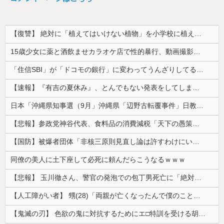
【復讐】 絶対に「植えてはいけない植物」を小学校に植えた→20年経って見に行くと…「！？」衝撃の光景が・・・
15歳少女に薬と酒飲ませカラオケ店で性的暴行、動画撮影 54歳無職を再逮捕 動画770本も見つかる
「住信SBI」が「ドコモの銀行」に変わってうんざりしてるやつｗｗｗｗｗｗｗ
【速報】『有吉の夏休み』、とんでもない発表をしてしまう！！！！！
日本「沖縄県知事選（9月」沖縄県「辺野古転覆事件」日教組「同志社批判！（社民系」日本「日教組と全教は対立状態（内ｹﾞﾊﾞ」特別調査委員会「同志社...
【悲報】参政党神谷代表、食料品の消費減税「天下の愚策だ」と批判ｗｗｗｗｗｗｗｗｗｗｗｗ
【国防】被爆者団体「非核三原則見直し論は許すわけにいかない」 ネット「議論すらするなと言うのは民主主義的ではない」
同僚の美人に土下座して必死に頼んだらこうなるｗｗｗ
【悲報】 玉川徹さん、警官の発泡での包丁男死亡に「絶対に死刑にならない罪なのに警察が死刑にした！」 → 元警官のマジレスがコチラ → ………
【人工障がい者】 甥(28)「両親が亡くなったんで僕のこと引き取ってほしいんですけど！」なんでいい年したヒキニートを引き取らなきゃいけないんだ...
【鬼滅の刃】 色欲の鬼に対抗するためにエ□特訓を受ける胡蝶しのぶ…！クールなしのぶが快楽に抗えず翻弄されちゃう…