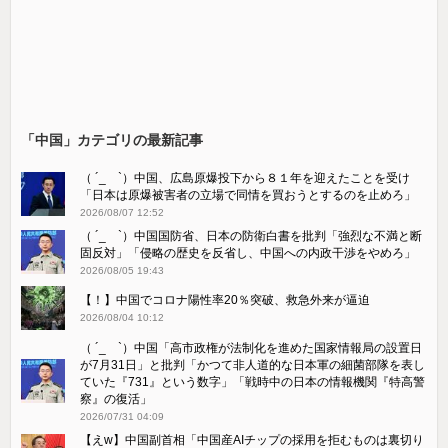
「中国」カテゴリの最新記事
（ ´_ゝ`）中国、広島原爆投下から８１年を迎えたことを受け
「日本は原爆被害者の立場で同情を買おうとするのを止めろ」
2026/08/07 12:52
（ ´_ゝ`）中国国防省、日本の防衛白書を批判「強烈な不満と断
固反対」「侵略の歴史を反省し、中国への内政干渉をやめろ」
2026/08/05 19:43
【！】中国でコロナ陽性率20％突破、救急外来が逼迫
2026/08/04 10:12
（ ´_ゝ`）中国「高市政権が法制化を進めた国家情報局の設置日
が7月31日」と批判「かつて非人道的な日本軍の細菌部隊を表し
ていた『731』という数字」「戦時中の日本の情報機関『特高警
察』の復活」
2026/07/31 04:09
【えw】中国副首相「中国産AIチップの採用を拒むものは裏切り