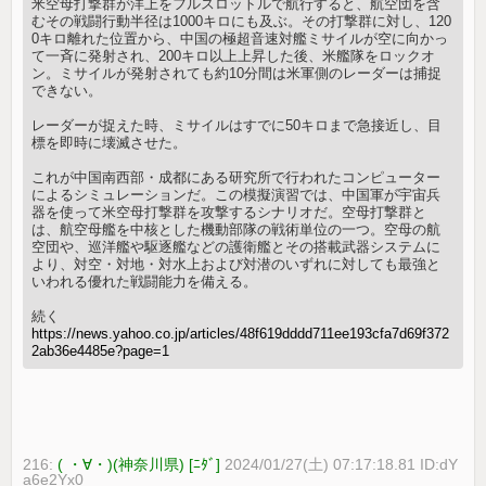
米空母打撃群が洋上をフルスロットルで航行すると、航空団を含
むその戦闘行動半径は1000キロにも及ぶ。その打撃群に対し、120
0キロ離れた位置から、中国の極超音速対艦ミサイルが空に向かっ
て一斉に発射され、200キロ以上上昇した後、米艦隊をロックオ
ン。ミサイルが発射されても約10分間は米軍側のレーダーは捕捉
できない。
レーダーが捉えた時、ミサイルはすでに50キロまで急接近し、目
標を即時に壊滅させた。
これが中国南西部・成都にある研究所で行われたコンピューター
によるシミュレーションだ。この模擬演習では、中国軍が宇宙兵
器を使って米空母打撃群を攻撃するシナリオだ。空母打撃群と
は、航空母艦を中核とした機動部隊の戦術単位の一つ。空母の航
空団や、巡洋艦や駆逐艦などの護衛艦とその搭載武器システムに
より、対空・対地・対水上および対潜のいずれに対しても最強と
いわれる優れた戦闘能力を備える。
続く
https://news.yahoo.co.jp/articles/48f619dddd711ee193cfa7d69f372
2ab36e4485e?page=1
216:
( ・∀・)(神奈川県) [ﾆﾀﾞ]
2024/01/27(土) 07:17:18.81 ID:dY
a6e2Yx0