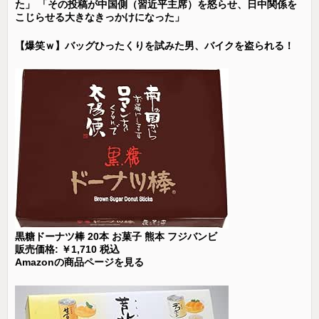
た」 「その投稿が中国側（習近平主席）を怒らせ、日中関係を
こじらせる大きなきっかけになった」
【爆笑ｗ】バッグひったくりを試みた男、バイクを盗られる！
黒糖ドーナツ棒 20本 お菓子 熊本 フジバンビ
販売価格: ￥1,710 税込
Amazonの商品ページを見る