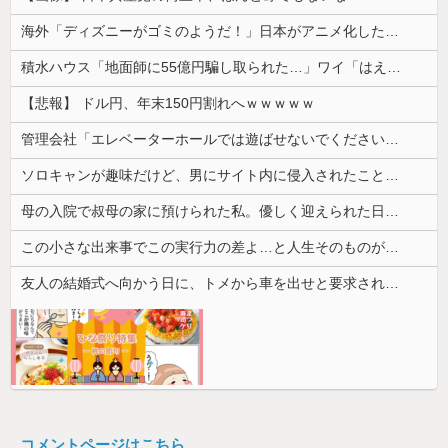
海外「ディズニーがゴミのようだ！」日本がアニメ化した米人気SF作品に絶賛の声が殺到中
積水ハウス「地面師に55億円騙し取られた…」ワイ「はえーかわいそう…会社滅茶苦茶やろなぁ」
【悲報】 ドル円、年末150円割れへｗｗｗｗｗ
管理会社「エレベーターホールでは遊ばせないでください」私「うちの子じゃないんですけど…」→まさかの展開になり…
ソロキャンが趣味だけど、男にサイト内に侵入されたことがある。友達から「後ろ後ろ！！」と叫ばれて...
母の入院で叔母の家に預けられた私。優しく迎えられた日々のあと、両親に再会して思わず号泣した理由は…
この小さな出来事でこの実行力の差よ…と人生そのものが心配になってしまう
友人の結婚式へ向かう日に、トメから車を出せと要求された。断っただけなのに大騒ぎになってしまい…
コメントページはこちら