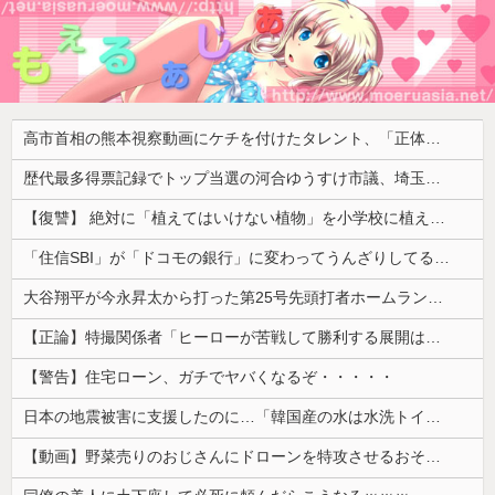
高市首相の熊本視察動画にケチを付けたタレント、「正体バレバレよな」と黒電話の呼び方であっさりと……
歴代最多得票記録でトップ当選の河合ゆうすけ市議、埼玉知事選（来年８月）に立候補表明！「埼玉県の外国人問題を解決するには、知事選で保守の政治家が立ち上がるしかない」保守一本化を訴え
【復讐】 絶対に「植えてはいけない植物」を小学校に植えた→20年経って見に行くと…「！？」衝撃の光景が・・・
「住信SBI」が「ドコモの銀行」に変わってうんざりしてるやつｗｗｗｗｗｗｗ
大谷翔平が今永昇太から打った第25号先頭打者ホームランに全米騒然！←「トモダチから打つのが好きだね」（海外の反応）
【正論】特撮関係者「ヒーローが苦戦して勝利する展開はいらない。それで特撮は凋落した」
【警告】住宅ローン、ガチでヤバくなるぞ・・・・・
日本の地震被害に支援したのに…「韓国産の水は水洗トイレに」
【動画】野菜売りのおじさんにドローンを特攻させるおそロシア。