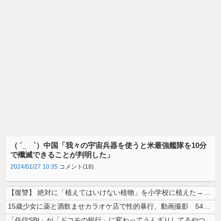
（ ´_ゝ`）中国「我々の宇宙兵器を使うと米最強艦隊を10分
で殲滅できることが判明した」
2024/01/27 10:35
コメント(18)
【復讐】 絶対に「植えてはいけない植物」を小学校に植えた→20年経って...
15歳少女に薬と酒飲ませカラオケ店で性的暴行、動画撮影 54歳無職を再...
「住信SBI」が「ドコモの銀行」に変わってうんざりしてるやつｗｗｗｗｗ...