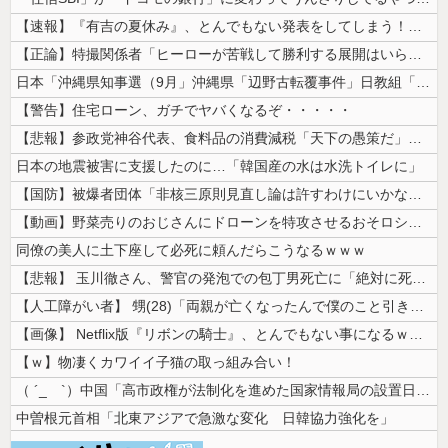
【速報】『有吉の夏休み』、とんでもない発表をしてしまう！！！！！
【正論】特撮関係者「ヒーローが苦戦して勝利する展開はいらない。それで特...
日本「沖縄県知事選（9月」沖縄県「辺野古転覆事件」日教組「同志社批判！...
【警告】住宅ローン、ガチでヤバくなるぞ・・・・・
【悲報】参政党神谷代表、食料品の消費減税「天下の愚策だ」と批判ｗｗｗｗ...
日本の地震被害に支援したのに…「韓国産の水は水洗トイレに」
【国防】被爆者団体「非核三原則見直し論は許すわけにいかない」 ネット「...
【動画】野菜売りのおじさんにドローンを特攻させるおそロシア。
同僚の美人に土下座して必死に頼んだらこうなるｗｗｗ
【悲報】 玉川徹さん、警官の発泡での包丁男死亡に「絶対に死刑にならない...
【人工障がい者】 甥(28)「両親が亡くなったんで僕のこと引き取ってほ...
【画像】 Netflix版『リボンの騎士』、とんでもない事になるｗｗｗ...
【ｗ】物凄くカワイイ子猫の取っ組み合い！
（ ´_ゝ`）中国「高市政権が法制化を進めた国家情報局の設置日が7月3...
中曽根元首相「北東アジアで急激な変化 日韓協力強化を」