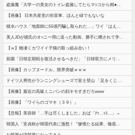
盗撮魔「大学一の美女のトイレ盗撮してたらマ○コから精●出てきたんだが…」（動画あり）
【画像】 日本共産党の街宣車、ほんと碌でもないな
積水ハウス「地面師に55億円騙し取られた…」ワイ「はえーかわいそう…会社滅茶苦茶やろなぁ」
美人JDが彼氏のオ○ニー用に送った動画、勝手に晒されて学校中の”共有オカズ” にされる
【ｗ】物凄くカワイイ子猫の取っ組み合い！
前園「日韓定期戦を復活させるべきだ」「日韓双方にメリットがある」……日本へのメリットがなにもないんですが、それは
【画像】カップヌードル、限界突破ｗｗｗ
ドイツ人男性がランニングシューズで富士登山 「足をくじいて動けない」
【画像】最近の高級ミニバンの顔キモすぎだろwww
【画像】「ワイらのゴマキ（３９）」
【悲報】美容師「…手は尽くしました」おば「ｱｯ…ｯｽ…」→
韓国人「安貞桓が韓国代表に激怒！『惨憺たる結果、徹底的な刷新が必要だ』と監督や協会を痛烈批判」
お部屋が汚部屋になってまう、、