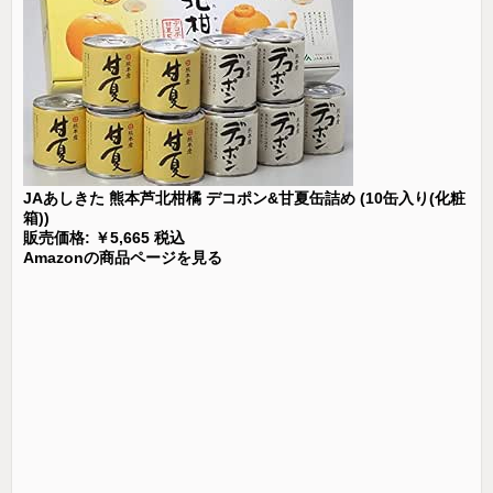
JAあしきた 熊本芦北柑橘 デコポン&甘夏缶詰め (10缶入り(化粧
箱))
販売価格: ￥5,665 税込
Amazonの商品ページを見る