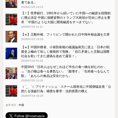
者である」
2026/07/25 14:13
【！】世界銀行、1981年から続いていた中国への融資を段階的
に廃止決定 中国に強硬姿勢のトランプ大統領が完全に停止を要
求 「中国のような大国に開発融資をすべきでない」
2026/07/24 11:11
【ｗ】王毅外相、フィリピンで開かれた日中韓外相会議を欠席
2026/07/23 19:29
【ｗ】中国外務省、小泉防衛相の核議論発言に逆上「日本の戦
後史上極めて珍しく挑発的で危険」「自己矛盾した言動は国際
社会を欺いてきた虚偽を改めて露呈！」
2026/07/23 02:32
中国SNS「日本人はなぜこれほど半生の食べ物を好むのか」
→「生の物は食べる勇気ない」「腹壊す」「生肉食べるなんて
獣」「あちらの食品は安全だから」
2026/07/20 12:33
（ ´_ゝ`）ブリティッシュ・スチール国有化に中国側猛反発「公
然たる強盗行為」補償を要求・法的措置の構え
2026/07/19 19:29
カテゴリ：
中国