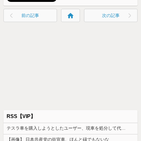
home
前の記事
次の記事
RSS【VIP】
テスラ車を購入しようとしたユーザー、現車を処分して代金を支払い、平日の納車日に予定を合わせた結果……
【画像】 日本共産党の街宣車、ほんと碌でもないな