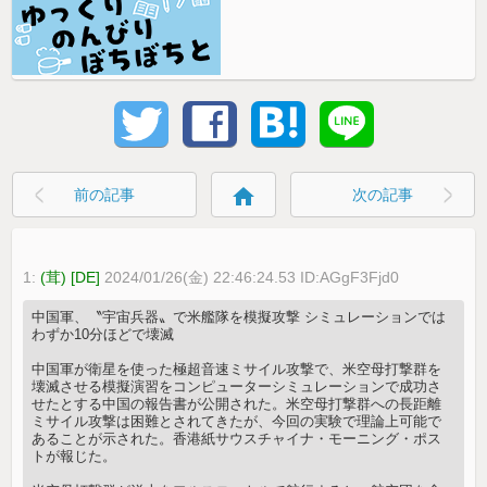
home
前の記事
次の記事
1:
(茸) [DE]
2024/01/26(金) 22:46:24.53 ID:AGgF3Fjd0
中国軍、〝宇宙兵器〟で米艦隊を模擬攻撃 シミュレーションでは
わずか10分ほどで壊滅
中国軍が衛星を使った極超音速ミサイル攻撃で、米空母打撃群を
壊滅させる模擬演習をコンピューターシミュレーションで成功さ
せたとする中国の報告書が公開された。米空母打撃群への長距離
ミサイル攻撃は困難とされてきたが、今回の実験で理論上可能で
あることが示された。香港紙サウスチャイナ・モーニング・ポス
トが報じた。