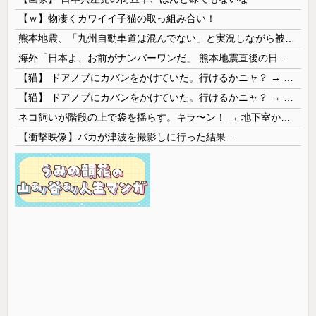
【ｗ】物凄くカワイイ子猫の取っ組み合い！
熊本地震、「九州自動車道は混んでない」と実況しながら被災地へ向かう有名アナなどに批判殺到 全国紙記者「最新の状況をいち早く伝えることは報道機関としての責務」「情報を取り上げることには大きな意義がある」
海外「日本よ、お前がナンバーワンだ」 熊本地震直後の日本の対応のスピードに世界が衝撃
【猫】 ドアノブにカバンをかけていた。行けるかニャ？ → 猫はこうなります…
【猫】 ドアノブにカバンをかけていた。行けるかニャ？ → 猫はこうなります…
ネコ飼いが階段の上で袋を揺らす。キラ〜ン！ → 地下室からヤツが現れる…
【衝撃映像】バカが津波を撮影しに行った結果…