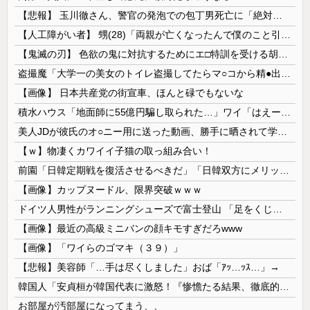
【悲報】 玉川徹さん、警官の発泡での包丁男死亡に「絶対に死刑にならない罪なのに警察が死刑にした！」 → 元警官のマジレスがコチラ → ………
【人工障がい者】 甥(28)「両親が亡くなったんで僕のこと引き取ってほしいんですけど！」なんでいい年したヒキニートを引き取らなきゃいけないんだ...
【鬼滅の刃】 色欲の鬼に対抗するためにエ□特訓を受ける胡蝶しのぶ…！クールなしのぶが快楽に抗えず翻弄されちゃう…
盗撮魔「大学一の美女のトイレ盗撮してたらマ○コから精●出てきたんだが…」（動画あり）
【画像】 日本共産党の街宣車、ほんと碌でもないな
積水ハウス「地面師に55億円騙し取られた…」ワイ「はえーかわいそう…会社滅茶苦茶やろなぁ」
美人JDが彼氏のオ○ニー用に送った動画、勝手に晒されて学校中の”共有オカズ” にされる
【ｗ】物凄くカワイイ子猫の取っ組み合い！
前園「日韓定期戦を復活させるべきだ」「日韓双方にメリットがある」……日本へのメリットがなにもないんですが、それは
【画像】カップヌードル、限界突破ｗｗｗ
ドイツ人男性がランニングシューズで富士登山 「足をくじいて動けない」
【画像】最近の高級ミニバンの顔キモすぎだろwww
【画像】「ワイらのゴマキ（３９）」
【悲報】美容師「…手は尽くしました」おば「ｱｯ…ｯｽ…」→
韓国人「安貞桓が韓国代表に激怒！『惨憺たる結果、徹底的な刷新が必要だ』と監督や協会を痛烈批判」
お部屋が汚部屋になってまう、、