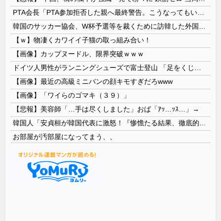
PTA会長「PTA参加拒否した親へ最終警告。こうなってもいい？」
韓国のサッカー協会、W杯予選等を裁くために訪韓した外国人審判を「性接待」していた……大して強くもないチームが潤沢な予算を持ってりゃそうなるわな
【ｗ】物凄くカワイイ子猫の取っ組み合い！
【画像】カップヌードル、限界突破ｗｗｗ
ドイツ人男性がランニングシューズで富士登山 「足をくじいて動けない」
【画像】最近の高級ミニバンの顔キモすぎだろwww
【画像】「ワイらのゴマキ（３９）」
【悲報】美容師「…手は尽くしました」おば「ｱｯ…ｯｽ…」→
韓国人「安貞桓が韓国代表に激怒！『惨憺たる結果、徹底的な刷新が必要だ』と監督や協会を痛烈批判」
お部屋が汚部屋になってまう、、