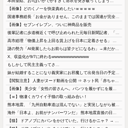
本田望結、お○ぱいがでかすぎて浴衣を突き破ってしまう…
【画像】どのくノ一を快楽責めしたいｗｗｗｗｗ
国連事務総長「お金がありません。このままでは国連が完全崩壊します。助けて下さい」
【画像】セブンイレブン、ついに神商品を販売
後輩記者に歩道橋近くで呼び止められた元毎日新聞記者、「元毎日と名乗ってSNSで活動するな」と要求されてしまい……
高市総理「物価上昇を上回る賃上げを日本に定着させる」 →国家公務員月給3.51％増へ 人事院の勧告を受け
謎の勢力「AI発展したらお前らは皆クビになるわ」→未だかつてAIのせいで失業したG民が0人の理由
X、収益化が9/7に終わるwwwwwwwwwwwww
もしかして民主主義ってさ…
妹が結婚することになり義実家にお邪魔して出発当日の予定を話していた すると義兄嫁が「北海道って、ご祝儀1万8千円って指定してくるんだって？」 と聞いてきて…
【閲覧注意】 人妻がヌード動画を公開 ⇒ ネット民「赤ちゃんに絶対に母乳を上げないで！」（衝撃動画）
【画像】 美少女「女性の皆さんへ。パンツを履かずにを履いてみてください」
【ｗ】物凄くカワイイ子猫の取っ組み合い！
熊本地震、「九州自動車道は混んでない」と実況しながら被災地へ向かう有名アナなどに批判殺到 全国紙記者「最新の状況をいち早く伝えることは報道機関としての責務」「情報を取り上げることには大きな意義がある」
海外「日本よ、お前がナンバーワンだ」 熊本地震直後の日本の対応のスピードに世界が衝撃
【猫】 ドアノブにカバンをかけていた。行けるかニャ？ → 猫はこうなります…