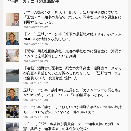
「沖縄」カテゴリの最新記事
デニー支援の小沢一郎氏（一般人）、辺野古沖事故について
「玉城デニー知事の責任ではないが、不幸な出来事を悪宣伝に
利用する人がいる」
2026/08/07 20:47
【？！】玉城デニー知事「米軍の最新地対艦ミサイルシステム
NMESISの情報を収集したい」
2026/08/03 15:29
【恐怖】同志社国際高校、京都の学校なのに図書室には沖縄タ
イムスと琉球新報しかないと判明
2026/08/03 09:05
【速報】辺野古転覆事故 死亡の女子高生、辺野古コースから
の変更を希望していたが認められなかった 「辺野古コース」
は全員で37人、変更希望は計51人
2026/07/31 16:52
玉城デニー知事、訪中時に披露した「カチャーシーを踊る姿」
がSNSで広まった件について「法的措置もいとわない」
2026/07/27 10:49
デニー知事「静かにしてほしいのが辺野古事故のご遺族の気持
ち」→ noteを読んでいないと非難の声相次ぐ
2026/07/21 13:13
（ ´_ゝ`）辺野古事故特別委員会、デニー知事支持の公明・立
憲・共産は「知事選後」の条件付で賛成へ