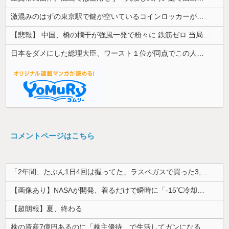
激混みのはずの東京駅で鍵が空いているコインロッカーが散見、「ラッキー」と思って中を確認してみると……
【悲報】 中国、橋の欄干が強風一発で粉々に 鉄筋ゼロ 当局「接着剤でくっつけただけ」「正常で、品質問題はない」
日本をダメにした総理大臣、ワースト１位が同点でこの人ｗｗｗｗｗｗ
コメントページはこちら
「2年間、たぶん1日4回は握ってた」ラスベガスで買った3,000円のキーホルダーを調べたら
【画像あり】NASAが開発、着るだけで瞬時に「-15℃冷却」する冷感ポンチョ3,980円！
【超朗報】夏、終わる
株の資産7億円あるのに「株主優待」で生活してガンになる人生・・・