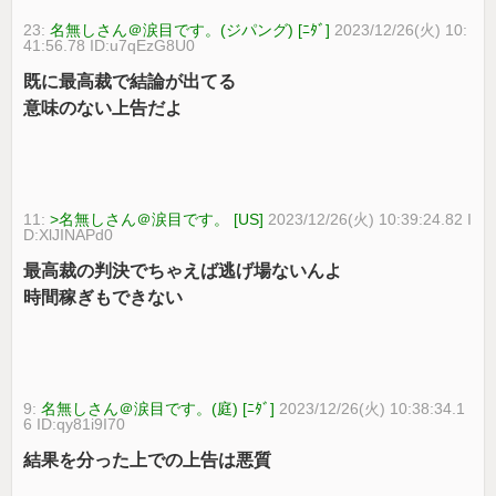
23:
名無しさん＠涙目です。(ジパング) [ﾆﾀﾞ]
2023/12/26(火) 10:
41:56.78 ID:u7qEzG8U0
既に最高裁で結論が出てる
意味のない上告だよ
11:
>名無しさん＠涙目です。 [US]
2023/12/26(火) 10:39:24.82 I
D:XlJINAPd0
最高裁の判決でちゃえば逃げ場ないんよ
時間稼ぎもできない
9:
名無しさん＠涙目です。(庭) [ﾆﾀﾞ]
2023/12/26(火) 10:38:34.1
6 ID:qy81i9I70
結果を分った上での上告は悪質