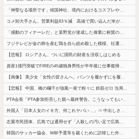
「神聖なる場所です」靖国神社、境内におけるコスプレや軍装の禁止を発表
コメ卸大手さん、営業利益83％減 高値で買い込んだ米が売れず「損切り祭り」開幕へ
「感動のフィナーレだ」と某野党が達成した偉業に称賛の声が殺到、なんかヒーロー番組の最終回を見ているような気分に……
フジテレビが金の卵を産む鶏を自ら絞め殺した模様、社運を賭けたドル箱コンテンツが御蔵入りになってしまい……
【悲報】 ロシアさん、ついに国民の財産を没収しはじめる
資産1億円突破でFIREの45歳独身男性が半年後に仕事復帰を決意した「1通の通知」
【画像】 美少女「女性の皆さんへ。パンツを履かずにを履いてみてください」
【悲報】 中国、橋の欄干が強風一発で粉々に 鉄筋ゼロ 当局「接着剤でくっつけただけ」「正常で、品質問題はない」
PTA会長「PTA参加拒否した親へ最終警告。こうなってもいい？」
外国人「日本人女のイキ方、何これヤバい…」⇒ 中出しされ痙攣する姿が海外で話題に
左翼市民団体、広島では通用せず「人殺しの汚い足で広島の土を踏むな！」→広島県民「お前らの方が汚いんじゃ！」「ワシらが広島県民じゃ」
韓国のサッカー協会、W杯予選等を裁くために訪韓した外国人審判を「性接待」していた……大して強くもないチームが潤沢な予算を持ってりゃそうなるわな