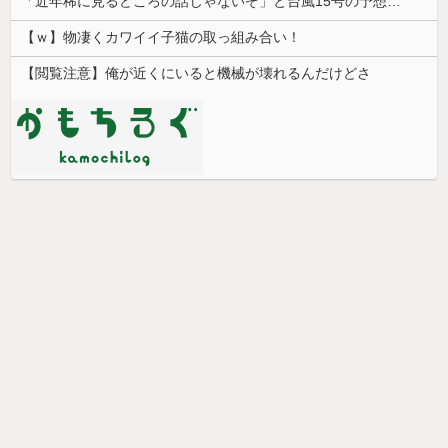
「近年稀に見るどころの話じゃないぞ」と台風15号の予想進路に困惑する人が多数、偏西風が全く通用していないんだけど……
【ｗ】物凄くカワイイ子猫の取っ組み合い！
【閲覧注意】俺が近くにいると機械が壊れるんだけどさ