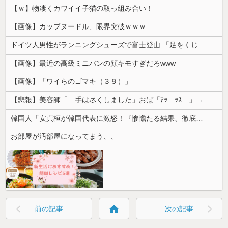
【ｗ】物凄くカワイイ子猫の取っ組み合い！
【画像】カップヌードル、限界突破ｗｗｗ
ドイツ人男性がランニングシューズで富士登山 「足をくじいて動けない」
【画像】最近の高級ミニバンの顔キモすぎだろwww
【画像】「ワイらのゴマキ（３９）」
【悲報】美容師「…手は尽くしました」おば「ｱｯ…ｯｽ…」→
韓国人「安貞桓が韓国代表に激怒！『惨憺たる結果、徹底的な刷新が必要だ』と監督や協会を痛烈批判」
お部屋が汚部屋になってまう、、
home
前の記事
次の記事