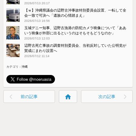
2026/07/13 20:17
【ｗ】沖縄県議会の辺野古沖事故特別委員会設置、一転して全
会一致で可決へ「遺族の心情踏まえ」
2026/07/13 16:56
玉城デニー知事、辺野古漁港の防犯カメラ映像について「ああ
いう映像が外部に出るというのはそもそもどうなのか」
2026/07/13 12:03
辺野古死亡事故の調査特別委員会、当初反対していた公明党が
賛成にまわり設置へ
2026/07/12 11:14
カテゴリ：
沖縄
home
前の記事
次の記事