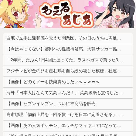
自宅で左手に違和感を覚えた開業医、その日のうちに両足が動かなくなり入院すると……
【今はやってない】審判への性接待疑惑、大韓サッカー協会が声明「現在は一切発生していない」「世界中のサッカー界関係者の皆さんにお詫び」
「2年間、たぶん1日4回は握ってた」ラスベガスで買った3,000円のキーホルダーを調べたら
フジテレビが金の卵を産む鶏を自ら絞め殺した模様、社運を賭けたドル箱コンテンツが御蔵入りになってしまい……
【画像】どのくノ一を快楽責めしたいｗｗｗｗｗ
海外「日本人はなんて気高いんだ！」 英高級紙も驚愕した極限の中の日本人の姿に世界が衝撃
【画像】セブンイレブン、ついに神商品を販売
高市総理「物価上昇を上回る賃上げを日本に定着させる」 →国家公務員月給3.51％増へ 人事院の勧告を受け
【画像】あの人気ポケモン、エッチなフィギュアになってしまう