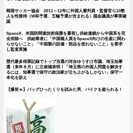
韓国サッカー協会 2011～12年に外国人審判員・監督官ら10数
人を性接待（W杯予選、五輪予選が含まれる）国会議員が事実確
認
SpaceX、米国防関連技術保護を重視し供給連鎖から中国系を完
全排除へ 供給業者に「中国籍人員をSpaceX向けの生産に関わ
らせないこと」「中国製の設備・部品を使わないこと」を要求
し監査実施
歴代最多得票記録でトップ当選の河合ゆうすけ市議、埼玉知事
選（来年８月）に立候補表明！「埼玉県の外国人問題を解決す
るには、知事選で保守の政治家が立ち上がるしかない」保守一
本化を訴え
【爆笑ｗ】バッグひったくりを試みた男、バイクを盗られる！