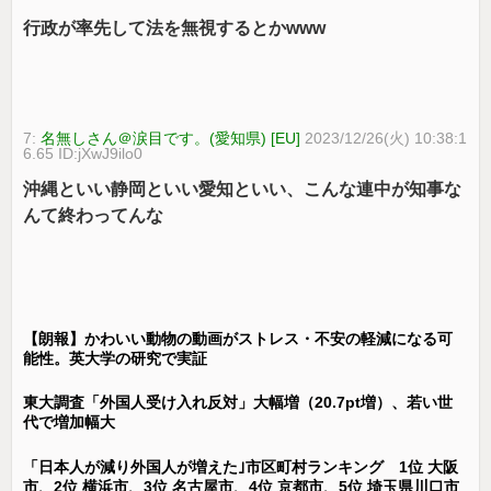
行政が率先して法を無視するとかwww
7:
名無しさん＠涙目です。(愛知県) [EU]
2023/12/26(火) 10:38:1
6.65 ID:jXwJ9ilo0
沖縄といい静岡といい愛知といい、こんな連中が知事な
んて終わってんな
【朗報】かわいい動物の動画がストレス・不安の軽減になる可
能性。英大学の研究で実証
東大調査「外国人受け入れ反対」大幅増（20.7pt増）、若い世
代で増加幅大
「日本人が減り外国人が増えた｣市区町村ランキング 1位 大阪
市、2位 横浜市、3位 名古屋市、4位 京都市、5位 埼玉県川口市