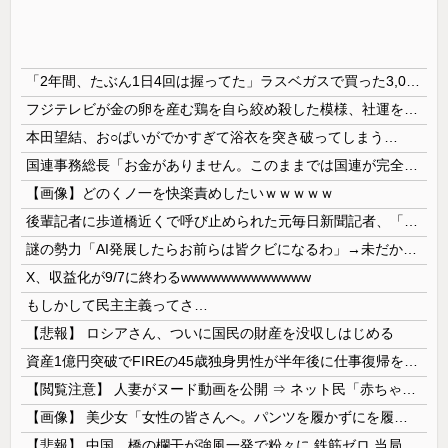
「2年間、たぶん1日4回は握ってた」ラスベガスで買った3,000円のキーホルダーを調べたら
フジテレビが金の卵を産む鶏を自ら絞め殺した模様、社運を賭けたドル箱コンテンツが御蔵入りになってしまい……
本田望結、お○ぱいがでかすぎて浴衣を突き破ってしまう…
国連事務総長「お金がありません。このままでは国連が完全崩壊します。助けて下さい」
【画像】どのくノ一を快楽責めしたいｗｗｗｗｗ
後輩記者に歩道橋近くで呼び止められた元毎日新聞記者、「元毎日と名乗ってSNSで活動するな」と要求されてしまい……
謎の勢力「AI発展したらお前らは皆クビになるわ」→未だかつてAIのせいで失業したG民が0人の理由
X、収益化が9/7に終わるwwwwwwwwwwwww
もしかして民主主義ってさ…
【悲報】 ロシアさん、ついに国民の財産を没収しはじめる
資産1億円突破でFIREの45歳独身男性が半年後に仕事復帰を決意した「1通の通知」
【閲覧注意】 人妻がヌード動画を公開 ⇒ ネット民「赤ちゃんに絶対に母乳を上げないで！」（衝撃動画）
【画像】 美少女「女性の皆さんへ。パンツを履かずにを履いてみてください」
【悲報】 中国、橋の欄干が強風一発で粉々に 鉄筋ゼロ 当局「接着剤でくっつけただけ」「正常で、品質問題はない」