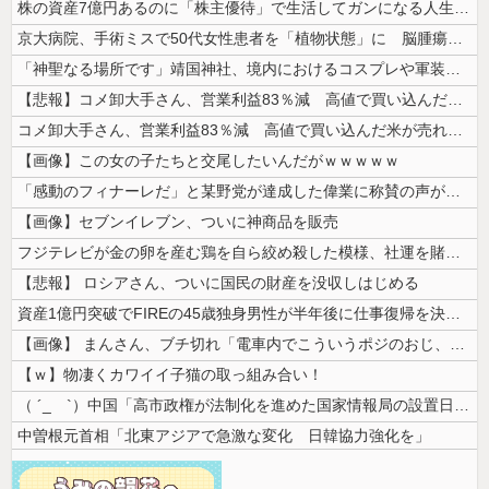
株の資産7億円あるのに「株主優待」で生活してガンになる人生・・・
京大病院、手術ミスで50代女性患者を「植物状態」に 脳腫瘍摘出手術で腫...
「神聖なる場所です」靖国神社、境内におけるコスプレや軍装の禁止を発表
【悲報】コメ卸大手さん、営業利益83％減 高値で買い込んだ米が売れず「...
コメ卸大手さん、営業利益83％減 高値で買い込んだ米が売れず「損切り祭...
【画像】この女の子たちと交尾したいんだがｗｗｗｗｗ
「感動のフィナーレだ」と某野党が達成した偉業に称賛の声が殺到、なんかヒ...
【画像】セブンイレブン、ついに神商品を販売
フジテレビが金の卵を産む鶏を自ら絞め殺した模様、社運を賭けたドル箱コン...
【悲報】 ロシアさん、ついに国民の財産を没収しはじめる
資産1億円突破でFIREの45歳独身男性が半年後に仕事復帰を決意した「...
【画像】 まんさん、ブチ切れ「電車内でこういうポジのおじ、ガチでイラネ...
【ｗ】物凄くカワイイ子猫の取っ組み合い！
（ ´_ゝ`）中国「高市政権が法制化を進めた国家情報局の設置日が7月3...
中曽根元首相「北東アジアで急激な変化 日韓協力強化を」