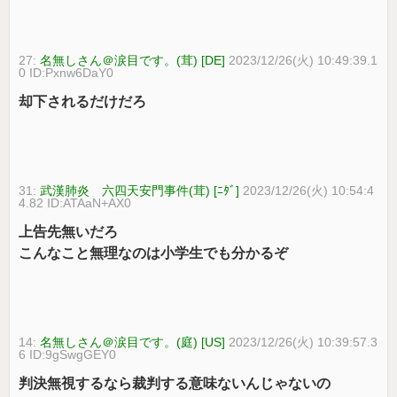
27:
名無しさん＠涙目です。(茸) [DE]
2023/12/26(火) 10:49:39.1
0 ID:Pxnw6DaY0
却下されるだけだろ
31:
武漢肺炎 六四天安門事件(茸) [ﾆﾀﾞ]
2023/12/26(火) 10:54:4
4.82 ID:ATAaN+AX0
上告先無いだろ
こんなこと無理なのは小学生でも分かるぞ
14:
名無しさん＠涙目です。(庭) [US]
2023/12/26(火) 10:39:57.3
6 ID:9gSwgGEY0
判決無視するなら裁判する意味ないんじゃないの