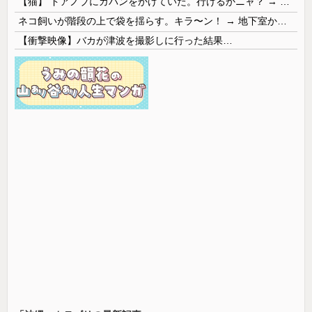
【猫】 ドアノブにカバンをかけていた。行けるかニャ？ → 猫はこうなります…
ネコ飼いが階段の上で袋を揺らす。キラ〜ン！ → 地下室からヤツが現れる…
【衝撃映像】バカが津波を撮影しに行った結果…