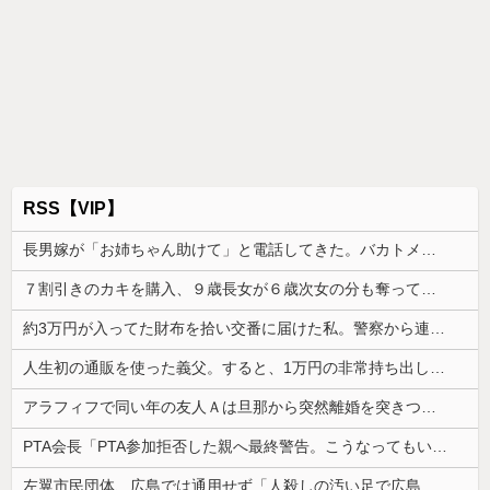
RSS【VIP】
長男嫁が「お姉ちゃん助けて」と電話してきた。バカトメが、雪の中うちの息子に会いに来ようとしたらしく...
７割引きのカキを購入、９歳長女が６歳次女の分も奪って食べた。長女が奪ったのが悪いんだから弁償させていいよね？
約3万円が入ってた財布を拾い交番に届けた私。警察から連絡が入りその金が私のものになった結果...
人生初の通販を使った義父。すると、1万円の非常持ち出し袋が12個も届いてしまい...
アラフィフで同い年の友人Ａは旦那から突然離婚を突きつけられたらしい
PTA会長「PTA参加拒否した親へ最終警告。こうなってもいい？」
左翼市民団体、広島では通用せず「人殺しの汚い足で広島の土を踏むな！」→広島県民「お前らの方が汚いんじゃ！」「ワシらが広島県民じゃ」