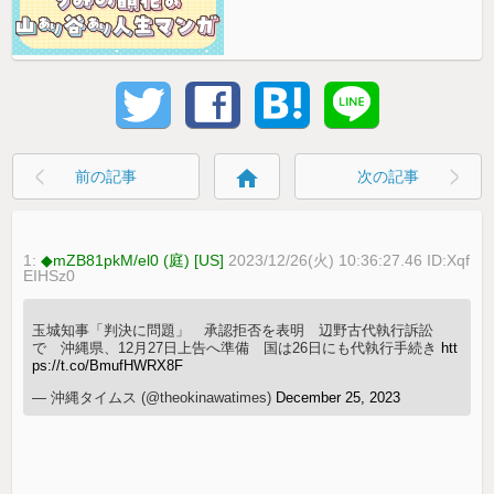
home
前の記事
次の記事
1:
◆mZB81pkM/el0 (庭) [US]
2023/12/26(火) 10:36:27.46 ID:Xqf
EIHSz0
玉城知事「判決に問題」 承認拒否を表明 辺野古代執行訴訟
で 沖縄県、12月27日上告へ準備 国は26日にも代執行手続き
htt
ps://t.co/BmufHWRX8F
— 沖縄タイムス (@theokinawatimes)
December 25, 2023