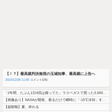
【！？】最高裁判決無視の玉城知事、最高裁に上告へ
2023/12/26 11:05
コメント(34)
「2年間、たぶん1日4回は握ってた」ラスベガスで買った3,000円のキ...
【画像あり】NASAが開発、着るだけで瞬時に「-15℃冷却」する冷感ポ...
【超朗報】夏、終わる