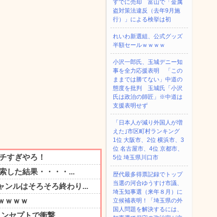
すでに売却 富山で「金属
盗対策法違反（去年9月施
行）」による検挙は初
れいわ新選組、公式グッズ
半額セールｗｗｗｗ
小沢一郎氏、玉城デニー知
事を全力応援表明 「この
ままでは勝てない」中道の
態度を批判 玉城氏「小沢
氏は政治の師匠」※中道は
支援表明せず
「日本人が減り外国人が増
えた｣市区町村ランキング
1位 大阪市、2位 横浜市、3
位 名古屋市、4位 京都市、
5位 埼玉県川口市
歴代最多得票記録でトップ
当選の河合ゆうすけ市議、
埼玉知事選（来年８月）に
立候補表明！「埼玉県の外
国人問題を解決するには、