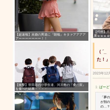
【愕然】元
【超速報】未婚の男達に『朗報』キタァアアアア
果ｗｗｗｗ
アーーーーーーー！！
（ ´
た！」
2023年12
【衝撃】世田谷の小学生達、河川敷の『桑の実』
1:
ばーど
を食べた結果・・・・
「夢の
が別の
の…？