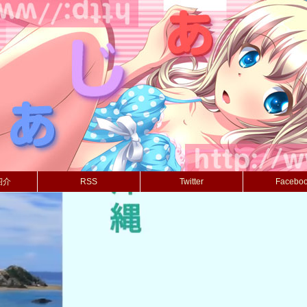
紹介
RSS
Twitter
Facebo