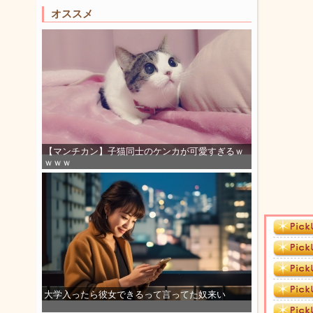
オススメ
【マンチカン】子猫同士のケンカが可愛すぎるｗ
ｗｗｗ
大学入ったら彼女できるって言ってた奴来い