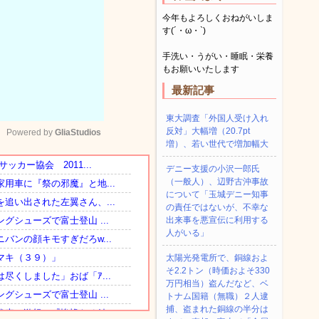
今年もよろしくおねがいしま
す(´・ω・`)
手洗い・うがい・睡眠・栄養
もお願いいたします
最新記事
東大調査「外国人受け入れ
反対」大幅増（20.7pt
Powered by 
GliaStudios
増）、若い世代で増加幅大
デニー支援の小沢一郎氏
Mute
（一般人）、辺野古沖事故
について「玉城デニー知事
の責任ではないが、不幸な
出来事を悪宣伝に利用する
人がいる」
太陽光発電所で、銅線およ
そ2.2トン（時価およそ330
万円相当）盗んだなど、ベ
トナム国籍（無職）２人逮
捕、盗まれた銅線の半分は