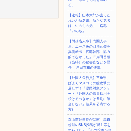
る」
【速報】山本太郎が去った
れいわ新選組、新たな党名
は「いのちの党」 略称
「いのち」
【財務省人事】内閣人事
局、エース級の財務官僚を
異例転出 官邸幹部「協力
的でなかった」※岸田首相
（当時）の秘書官などを歴
任 、岸田首相の後輩
【外国人公務員】三重県、
ぱよくマスコミの総攻撃に
屈せず！「県民対象アンケ
ート『外国人の職員採用を
続けるべきか』は差別に該
当しない」結果を公表する
方針
森山前幹事長が暴露「高市
総理のSNS投稿が習主席を
怒らせた」 「その投稿が中