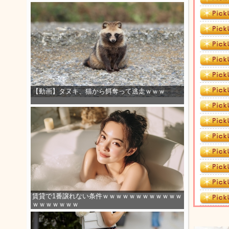
【動画】タヌキ、猫から餌奪って逃走ｗｗｗ
賃貸で1番譲れない条件ｗｗｗｗｗｗｗｗｗｗｗｗ
ｗｗｗｗｗｗｗ