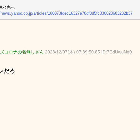
ﾘﾝｸ先へ
//news.yahoo.co.jp/articles/106073fdec16327e78df0d5fc330023683232b37
ズコロナの名無しさん
2023/12/07(木) 07:39:50.85 ID:7CdUwuNg0
レだろ