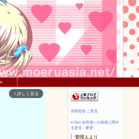
ok
詳しく見る
arrow_forward_ios
首相官邸 ご意見
e-Gov 各府省への政策に関す
る意見・要望
管理人より