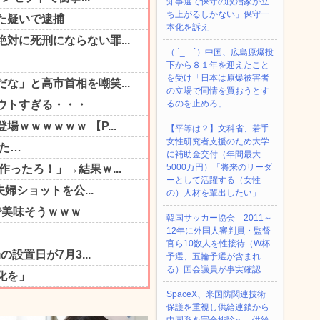
知事選で保守の政治家が立
ち上がるしかない」保守一
本化を訴え
（ ´_ゝ`）中国、広島原爆投
下から８１年を迎えたこと
を受け「日本は原爆被害者
の立場で同情を買おうとす
るのを止めろ」
【平等は？】文科省、若手
女性研究者支援のため大学
に補助金交付（年間最大
5000万円）「将来のリーダ
ーとして活躍する（女性
の）人材を輩出したい」
韓国サッカー協会 2011～
12年に外国人審判員・監督
官ら10数人を性接待（W杯
予選、五輪予選が含まれ
る）国会議員が事実確認
SpaceX、米国防関連技術
保護を重視し供給連鎖から