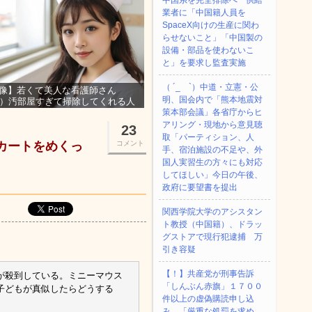
中国系を完全排除へ 供給
業者に「中国籍人員を
SpaceX向けの生産に関わ
らせないこと」「中国製の
設備・部品を使わないこ
と」を要求し監査実施
（ ´_ゝ`）中道・立憲・公
像】若くて美人な看護師さん
明、国会内で「熊本地震対
3）汚部屋すぎて掃除してくれる人
集ｗｗｗ
策本部会議」各省庁からヒ
アリング・現地から意見聴
23
取「パーティション、人
スカートをめくっ
コメント
手、宿泊施設の不足や、外
国人実習生の方々にも対応
してほしい」今日の午後、
政府に要望書を提出
関西学院大学のアシスタン
ト教授（中国籍）、ドラッ
グストアで現行犯逮捕 万
引き容疑
【！】共産党が刑事告訴
が殺到している。ミニーマウス
「しんぶん赤旗」１７００
子どもが真似したらどうする
件以上の虚偽購読申し込
み 「厳重な処罰を求め