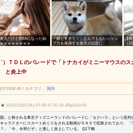
美人だけどBBAになった結
「嬉しすぎて！」とんでもないジャン
【画
ｗｗｗｗｗｗｗｗ
プ力を発揮する柴犬が話題に
（2
を募
_ゝ`）ＴＤＬのパレードで「トナカイがミニーマウスの
 と炎上中
月07日08:45 / カテゴリ：
国内
 ★
2023/12/07(木) 07:05:37.31 ID:JRp2u5xY9
国」と称される東京ディズニーランドのパレードに「セクハラ」という批判
キャラクターにスカートめくりをされる動画がＳＮＳで拡散されており、「
？」「今、令和だぞ」と激しく炎上している。 (以下略