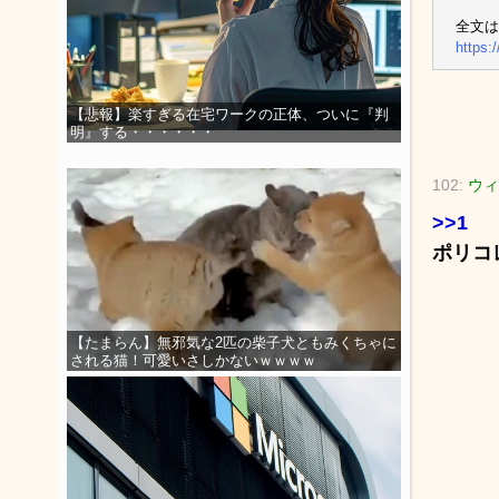
全文は
https:
【悲報】楽すぎる在宅ワークの正体、ついに『判
明』する・・・・・・
102:
ウィ
>>1
ポリコ
【たまらん】無邪気な2匹の柴子犬ともみくちゃに
される猫！可愛いさしかないｗｗｗｗ