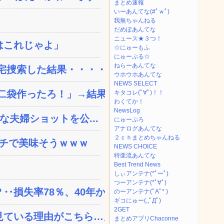
まとめ速報
いーあんてな(#ﾟｗﾟ)
我無ちゃんねる
だめぽあんてな
ニュース★３つ！
はこれじゃよ」
☆にゅーもふ
にゅーぷる☆
ねらーあんてな
捜索した結果・・・・...
ウホウホあんてな
NEWS SELECT
袋作ったろ！」→結果ｗ...
キタコレ(ﾟ∀ﾟ)！！
わくてか！
NewsLog
な夫婦ショットを公...
にゅーぷろ
アナログあんてな
２ｃｈまとめちゃんねる
ガチで美味そうｗｗｗ
NEWS CHOICE
特亜流あんてな
Best Trend News
しぃアンテナ(*ﾟーﾟ)
つーアンテナ(*ﾟ∀ﾟ)
失率78％、40年か...
のーアンテナ(ﾟAﾟ* )
ギコにゅー(,,ﾟДﾟ)
2GET
ている理由がこちら…」→...
まとめアプリChaconne