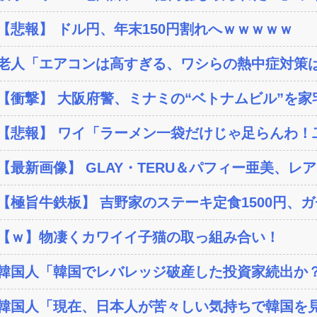
【悲報】 ドル円、年末150円割れへｗｗｗｗｗ
老人「エアコンは高すぎる、ワシらの熱中症対策
【衝撃】 大阪府警、ミナミの“ベトナムビル”を家宅
【悲報】 ワイ「ラーメン一袋だけじゃ足らんわ！二
【最新画像】 GLAY・TERU＆パフィー亜美、レア
【極旨牛鉄板】 吉野家のステーキ定食1500円、
【ｗ】物凄くカワイイ子猫の取っ組み合い！
韓国人「韓国でレバレッジ破産した投資家続出か？‥損
韓国人「現在、日本人が苦々しい気持ちで韓国を見