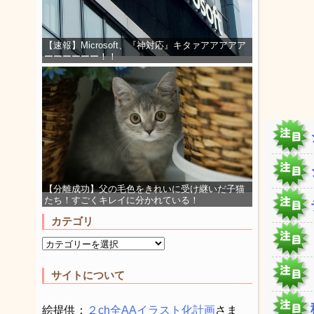
【速報】Microsoft、『神対応』キタァアアアアア
ーーーーーー！！
【分離成功】父の毛色をきれいに受け継いだ子猫
たち！すごくキレイに分かれている！
カテゴリ
サイトについて
絵提供：
２ch全AAイラスト化計画
さま