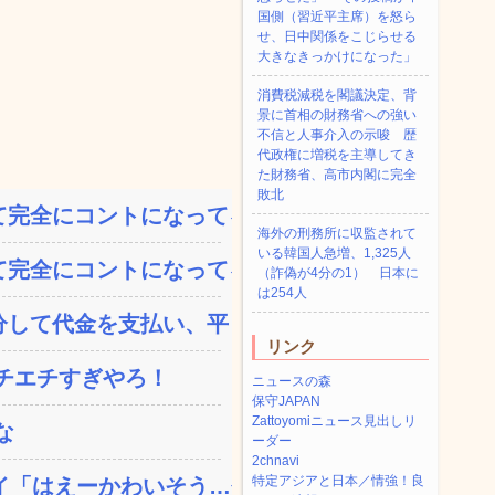
国側（習近平主席）を怒ら
せ、日中関係をこじらせる
大きなきっかけになった」
消費税減税を閣議決定、背
景に首相の財務省への強い
不信と人事介入の示唆 歴
代政権に増税を主導してき
た財務省、高市内閣に完全
敗北
完全にコントになってる…...
海外の刑務所に収監されて
いる韓国人急増、1,325人
完全にコントになってる…...
（詐偽が4分の1） 日本に
は254人
して代金を支払い、平日の...
リンク
チエチすぎやろ！
ニュースの森
保守JAPAN
Zattoyomiニュース見出しリ
な
ーダー
2chnavi
特定アジアと日本／情強！良
「はえーかわいそう…会...