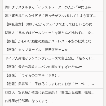
野田クリスタルさん「イラストレーターの人が『AIに仕事を奪われる』って言ってるけど、あなた達は"仕事を奪う側"じゃない？」
混浴露天風呂の女性客見て甥っ子がフル○起してしまう事案が発生 part4
【閲覧注意】 お願いだからフェイクであってほしいこの女児の動画、本物だった…
韓国人「日本ではビールジョッキをほとんど洗わずに、次の客に出すんだ！ これが証拠の映像だ!!」……あー、なるほどですねー。韓国には「アレ」がないんだ？
【朗報】かわいい動物の動画がストレス・不安の軽減になる可能性。英大学の研究で実証
【画像】カップヌードル、限界突破ｗｗｗ
ドイツ人男性がランニングシューズで富士登山 「足をくじいて動けない」
【画像】最近の高級ミニバンの顔キモすぎだろwww
【画像】「ワイらのゴマキ（３９）」
【悲報】美容師「…手は尽くしました」おば「ｱｯ…ｯｽ…」→
韓国人「安貞桓が韓国代表に激怒！『惨憺たる結果、徹底的な刷新が必要だ』と監督や協会を痛烈批判」
お部屋が汚部屋になってまう、、