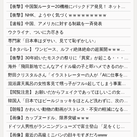
【衝撃】中国製ルーター20機種にバックドア発見！ ネットに繋ぐだけで35秒ごとに中国のサーバーと通信
【衝撃】NHK、ようやく気づくｗｗｗｗｗｗｗｗｗ
【速報】中国、アメリカに対する制裁を一斉発表
ウクライナ、ついに力尽きる
専門家「日本車はダサい、見てて恥ずかしい」
【ネタバレ】 ワンピース、ルフィ絶体絶命の超展開ｗｗｗｗｗｗｗｗｗｗｗｗｗｗｗｗｗｗｗｗｗｗｗｗｗｗｗｗｗｗｗｗｗｗｗｗｗｗｗｗｗｗｗｗｗ...
【衝撃】30年続いたモスクの祭りに『異変』が起こる・・・・・
海外「飛田新地でこんなアイドル級の子と即ハメできるのかよ」⇒ 晒された無修正動画がコチラ
野田クリスタルさん「イラストレーターの人が『AIに仕事を奪われる』って言ってるけど、あなた達は"仕事を奪う側"じゃない？」
混浴露天風呂の女性客見て甥っ子がフル○起してしまう事案が発生 part4
【閲覧注意】 お願いだからフェイクであってほしいこの女児の動画、本物だった…
韓国人「日本ではビールジョッキをほとんど洗わずに、次の客に出すんだ！ これが証拠の映像だ!!」……あー、なるほどですねー。韓国には「アレ」がないんだ？
【朗報】かわいい動物の動画がストレス・不安の軽減になる可能性。英大学の研究で実証
【画像】カップヌードル、限界突破ｗｗｗ
ドイツ人男性がランニングシューズで富士登山 「足をくじいて動けない」
【画像】最近の高級ミニバンの顔キモすぎだろwww