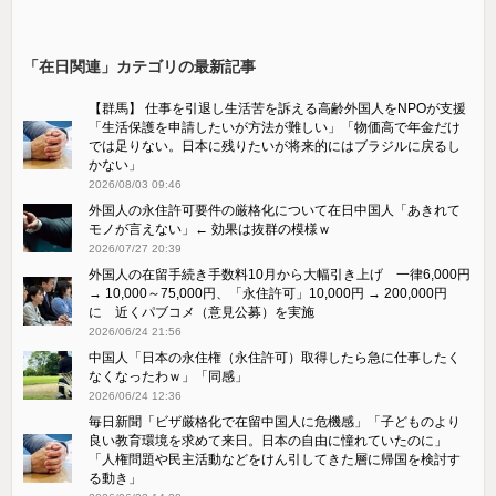
「在日関連」カテゴリの最新記事
【群馬】 仕事を引退し生活苦を訴える高齢外国人をNPOが支援
「生活保護を申請したいが方法が難しい」「物価高で年金だけ
では足りない。日本に残りたいが将来的にはブラジルに戻るし
かない」
2026/08/03 09:46
外国人の永住許可要件の厳格化について在日中国人「あきれて
モノが言えない」← 効果は抜群の模様ｗ
2026/07/27 20:39
外国人の在留手続き手数料10月から大幅引き上げ 一律6,000円
→ 10,000～75,000円、「永住許可」10,000円 → 200,000円
に 近くパブコメ（意見公募）を実施
2026/06/24 21:56
中国人「日本の永住権（永住許可）取得したら急に仕事したく
なくなったわｗ」「同感」
2026/06/24 12:36
毎日新聞「ビザ厳格化で在留中国人に危機感」「子どものより
良い教育環境を求めて来日。日本の自由に憧れていたのに」
「人権問題や民主活動などをけん引してきた層に帰国を検討す
る動き」