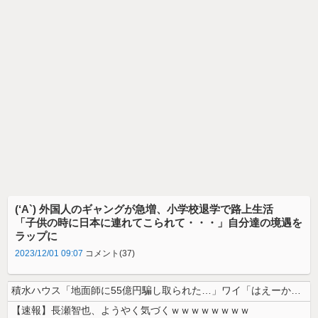
(‘A`) 外国人のギャングが急増、小学校退学で路上生活
「子供の時に日本に連れてこられて・・・」自分達の境遇を
ラップに
2023/12/01 09:07
コメント(37)
積水ハウス「地面師に55億円騙し取られた…」ワイ「はえーかわいそう…会...
【速報】長瀬智也、ようやく気づくｗｗｗｗｗｗｗｗ