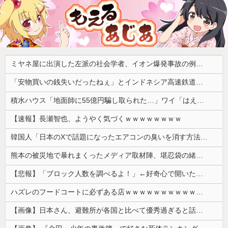
ミヤネ屋に出演した左派の社会学者、イオン爆発事故の例のテナントに理解を示して……
「安物買いの銭失いだったねぇ」とインドネシア高速鉄道の最終処分に日本側騒然、国家予算は使わないというと何が財源なんだ？
積水ハウス「地面師に55億円騙し取られた…」ワイ「はえーかわいそう…会社滅茶苦茶やろなぁ」→
【速報】長瀬智也、ようやく気づくｗｗｗｗｗｗｗｗ
韓国人「日本のXで話題になったエアコンの臭いを消す方法をご覧ください」→「これマジ？」
熊本の被災地で暴れまくったメディア取材陣、堪忍袋の緒が切れた地元住民が苦情を寄せまくった結果……
【悲報】「ブロック人数を調べるよ！」←好奇心で開いたら終わるサイトだった【HotTweets】
ハズレのフードコートに必ずある店ｗｗｗｗｗｗｗｗｗｗｗｗ
【画像】日本さん、避難所が各国と比べて優秀過ぎると話題に