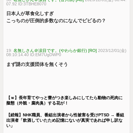
07.92 ID:3TBHE8070
日本人が草食化しすぎ
こっちのが圧倒的多数なのになんでビビるの？
19:
名無しさん＠涙目です。(やわらか銀行) [RO]
2023/12/01(金)
08:10:14.40 ID:EM7UgDWP0
まず謎の支援団体を無くそう
【ｗ】長年育てやっと蕾がつき楽しみにしてたら動物の死肉に
擬態（外観・腐肉臭）する花が！
【続報】NHK職員、番組出演者から性被害を受けPTSD → 番組
出演者「飲酒していたため記憶にないが真実であれば申し訳な
い」