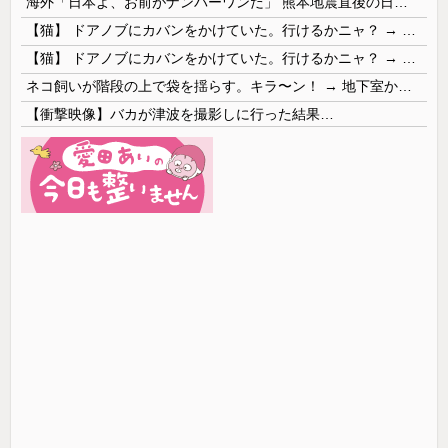
海外「日本よ、お前がナンバーワンだ」 熊本地震直後の日本の対応のスピードに世界が衝撃
【猫】 ドアノブにカバンをかけていた。行けるかニャ？ → 猫はこうなります…
【猫】 ドアノブにカバンをかけていた。行けるかニャ？ → 猫はこうなります…
ネコ飼いが階段の上で袋を揺らす。キラ〜ン！ → 地下室からヤツが現れる…
【衝撃映像】バカが津波を撮影しに行った結果…