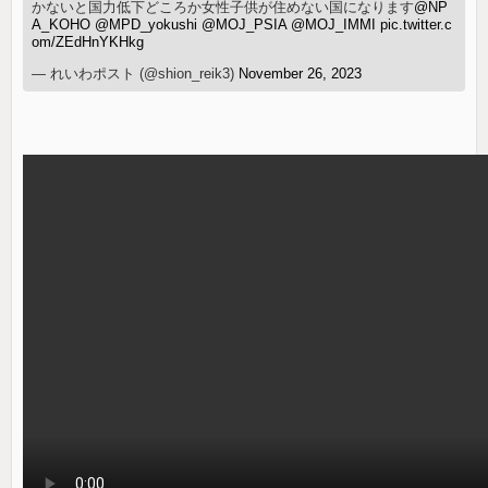
かないと国力低下どころか女性子供が住めない国になります
@NP
A_KOHO
@MPD_yokushi
@MOJ_PSIA
@MOJ_IMMI
pic.twitter.c
om/ZEdHnYKHkg
— れいわポスト (@shion_reik3)
November 26, 2023