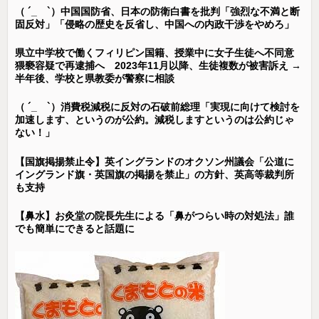
（ ´_ゝ`）中国国防省、日本の防衛白書を批判「強烈な不満と断
固反対」「侵略の歴史を反省し、中国への内政干渉をやめろ」
県立中学校で働くフィリピン国籍、授業中に女子生徒へ不同意
猥褻容疑で再逮捕へ 2023年11月以降、生徒複数が被害訴え →
半年後、学校と県教委が警察に相談
（ ´_ゝ`）消費税減税に反対の石破前総理「実現に向けて検討を
加速します、というのが公約。減税しますというのは公約じゃ
ない！」
【国旗掲揚禁止令】英イングランドのオクソン州議会「公道に
イングランド旗・英国旗の掲揚を禁止」の方針、英高等裁判所
も支持
【鼻水】お灸堂の院長先生による「鼻がつらい時の対処法」誰
でも簡単にできると話題に