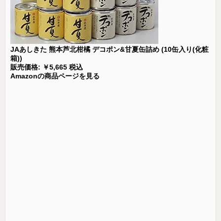
JAあしきた 熊本芦北柑橘 デコポン&甘夏缶詰め (10缶入り(化粧
箱))
販売価格: ￥5,665 税込
Amazonの商品ページを見る