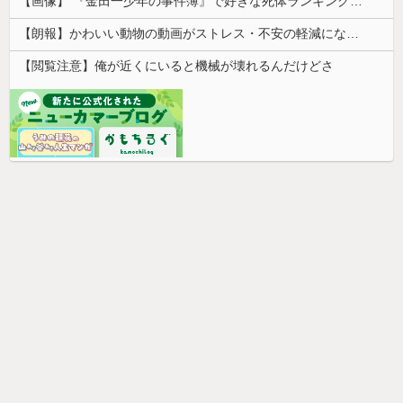
【画像】 『金田一少年の事件簿』で好きな死体ランキング１位がこちら！
【朗報】かわいい動物の動画がストレス・不安の軽減になる可能性。英大学の研究で実証
【閲覧注意】俺が近くにいると機械が壊れるんだけどさ