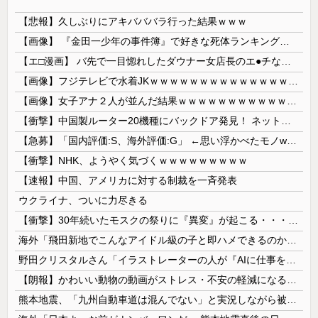
【悲報】久しぶりにアキバババラ行った結果ｗｗｗ
【画像】 『金田一少年の事件簿』で好きな死体ランキング１位がこちら！
【エ□漫画】 バ先で一目惚れしたダウナー女店長のエ●チなサービスで給料0円…！弱点チクビ責めでイカせまくってわからせる…！
【画像】フジテレビで水着JKｗｗｗｗｗｗｗｗｗｗｗｗｗｗｗｗ
【画像】女子アナ２人が並んだ結果ｗｗｗｗｗｗｗｗｗｗｗｗｗｗｗｗｗｗｗｗｗｗｗｗｗｗｗｗｗｗ 【Pickup06072014】
【衝撃】中国製ルーター20機種にバックドア発見！ ネットに繋ぐだけで35秒ごとに中国のサーバーと通信
【急募】「国内評価:S、海外評価:G」 ←思い浮かべたモノwwwwwwww
【衝撃】NHK、ようやく気づくｗｗｗｗｗｗｗｗｗ
【速報】中国、アメリカに対する制裁を一斉発表
ウクライナ、ついに力尽きる
【衝撃】30年続いたモスクの祭りに『異変』が起こる・・・・・
海外「飛田新地でこんなアイドル級の子と即ハメできるのかよ」⇒ 晒された無修正動画がコチラ
野田クリスタルさん「イラストレーターの人が『AIに仕事を奪われる』って言ってるけど、あなた達は"仕事を奪う側"じゃない？」
【朗報】かわいい動物の動画がストレス・不安の軽減になる可能性。英大学の研究で実証
熊本地震、「九州自動車道は混んでない」と実況しながら被災地へ向かう有名アナなどに批判殺到 全国紙記者「最新の状況をいち早く伝えることは報道機関としての責務」「情報を取り上げることには大きな意義がある」