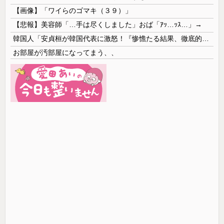
【画像】「ワイらのゴマキ（３９）」
【悲報】美容師「…手は尽くしました」おば「ｱｯ…ｯｽ…」→
韓国人「安貞桓が韓国代表に激怒！『惨憺たる結果、徹底的な刷新が必要だ』と監督や協会を痛烈批判」
お部屋が汚部屋になってまう、、