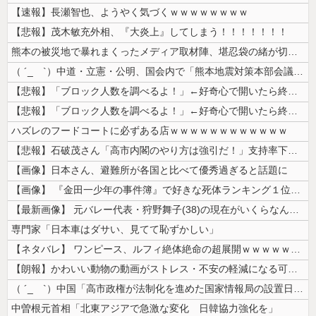
【速報】長瀬智也、ようやく気づくｗｗｗｗｗｗｗｗ
【悲報】茂木敏充外相、『大炎上』してしまう！！！！！！！
熊本の被災地で暴れまくったメディア取材陣、堪忍袋の緒が切れた地元住民が...
（ ´_ゝ`）中道・立憲・公明、国会内で「熊本地震対策本部会議」各省庁...
【悲報】「ブロック人数を調べるよ！」←好奇心で開いたら終わるサイトだっ...
【悲報】「ブロック人数を調べるよ！」←好奇心で開いたら終わるサイトだっ...
ハズレのフードコートに必ずある店ｗｗｗｗｗｗｗｗｗｗｗｗ
【悲報】石破茂さん「高市内閣のやり方は強引だ！」支持率下落の理由を指摘...
【画像】日本さん、避難所が各国と比べて優秀過ぎると話題に
【画像】 『金田一少年の事件簿』で好きな死体ランキング１位がこちら！
【最新画像】 元バレー代表・狩野舞子(38)の現在がいくらなんでも即ハ...
専門家「日本車はダサい、見てて恥ずかしい」
【ネタバレ】 ワンピース、ルフィ絶体絶命の超展開ｗｗｗｗｗｗｗｗｗｗｗ...
【朗報】かわいい動物の動画がストレス・不安の軽減になる可能性。英大学の...
（ ´_ゝ`）中国「高市政権が法制化を進めた国家情報局の設置日が7月3...
中曽根元首相「北東アジアで急激な変化 日韓協力強化を」