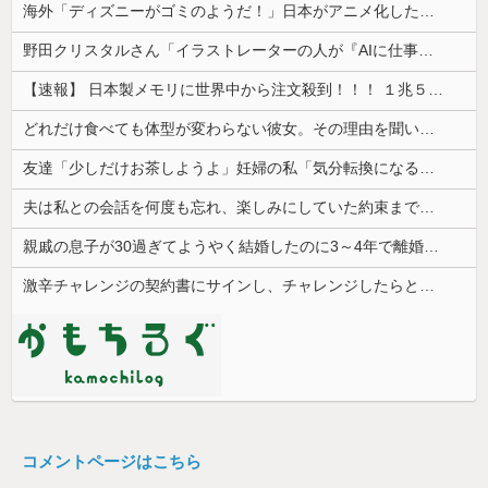
海外「ディズニーがゴミのようだ！」日本がアニメ化した米人気SF作品に絶賛の声が殺到中
野田クリスタルさん「イラストレーターの人が『AIに仕事を奪われる』って言ってるけど、あなた達は"仕事を奪う側"じゃない？」
【速報】 日本製メモリに世界中から注文殺到！！！ １兆５０００億円で工場増築へ
どれだけ食べても体型が変わらない彼女。その理由を聞いたら、思いもしなかった方法で維持していて…
友達「少しだけお茶しようよ」妊婦の私「気分転換になるなら…」→帰宅してから思わぬ異変が起きて…
夫は私との会話を何度も忘れ、楽しみにしていた約束まで覚えていなかった。その積み重ねが限界を迎えて…
親戚の息子が30過ぎてようやく結婚したのに3～4年で離婚。相手の女性の言い分がモラハラだったらしい
激辛チャレンジの契約書にサインし、チャレンジしたらとんでもない事態になった。救急車運ばれ胃の洗浄や入院2日で10万超えて...
コメントページはこちら