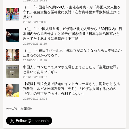
2026/06/23 14:38
（ ´_ゝ`）国会前で約650人（主催者発表）が「外国人の人権を
守れ」在留資格を厳格化に反対！在留資格更新手数料値上げに
反対！
2026/06/21 20:18
（ ´_ゝ`）中国人経営者、ビザ厳格化で入管から「30日以内に日
本国内から退去せよ」と通告が届き憤慨「日本は法治国家だと
思ってた！あまりに無慈悲！不可能！」
2026/06/21 11:26
（ ´_ゝ`）在日ネパール人「俺たちが居なくなったら日本社会が
止まるの分かってる？」
2026/06/14 11:10
中国人、コンビニでスマホ充電しようとしたら「盗電は犯罪」
と書いてありブチギレ
2026/05/25 03:57
【続報】号泣会見で話題のインドカレー屋さん、海外からも批
判殺到 ルビオ米国務長官（先月）「ビザは入国するための
『仮』の許可証であり、権利ではない」
2026/05/19 13:08
カテゴリ：
在日関連