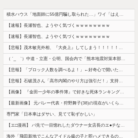
積水ハウス「地面師に55億円騙し取られた…」ワイ「はえーかわいそう…会社滅茶苦茶やろなぁ」→
【速報】長瀬智也、ようやく気づくｗｗｗｗｗｗｗｗ
【速報】長瀬智也、ようやく気づくｗｗｗｗｗｗｗｗ
【悲報】茂木敏充外相、『大炎上』してしまう！！！！！！！
（ ´_ゝ`）中道・立憲・公明、国会内で「熊本地震対策本部会議」各省庁からヒアリング・現地から意見聴取「パーティション、人手、宿泊施設の不足や、...
【悲報】「ブロック人数を調べるよ！」←好奇心で開いたら終わるサイトだった【HotTweets】
【悲報】石破茂さん「高市内閣のやり方は強引だ！」支持率下落の理由を指摘 → ﾈｯﾄ「お前が言うな」「鳥取県だけ減税無しで！」 ｗｗｗｗｗｗｗｗｗ...
【画像】 『金田一少年の事件簿』で好きな死体ランキング１位がこちら！
【最新画像】 元バレー代表・狩野舞子(38)の現在がいくらなんでも即ハボすぎる！
専門家「日本車はダサい、見てて恥ずかしい」
【エ□漫画】 バ先で一目惚れしたダウナー女店長のエ●チなサービスで給料0円…！弱点チクビ責めでイカせまくってわからせる…！
海外「飛田新地でこんなアイドル級の子と即ハメできるのかよ」⇒ 晒された無修正動画がコチラ