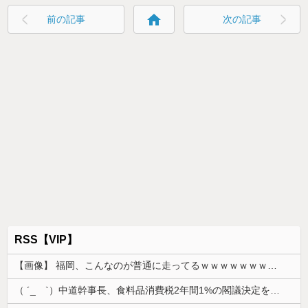
home
前の記事
次の記事
RSS【VIP】
【画像】 福岡、こんなのが普通に走ってるｗｗｗｗｗｗｗｗｗｗｗｗｗｗｗｗｗｗｗｗｗｗｗｗｗｗｗｗｗｗｗｗｗｗｗｗｗｗｗｗ
（ ´_ゝ`）中道幹事長、食料品消費税2年間1%の閣議決定を批判 → 記者「中道改革連合は食料品消費税ゼロを公約に掲げていたが？」→ 階猛氏「