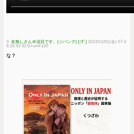
3:
名無しさん＠涙目です。(ジパング) [ﾆﾀﾞ]
2023/12/01(金) 07:4
8:26.93 ID:l3+xmFz20
な？