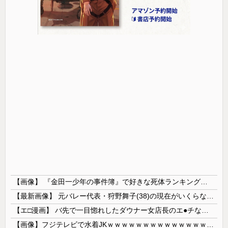
【画像】 『金田一少年の事件簿』で好きな死体ランキング１位がこちら！
【最新画像】 元バレー代表・狩野舞子(38)の現在がいくらなんでも即ハボすぎる！
【エ□漫画】 バ先で一目惚れしたダウナー女店長のエ●チなサービスで給料0円…！弱点チクビ責めでイカせまくってわからせる…！
【画像】フジテレビで水着JKｗｗｗｗｗｗｗｗｗｗｗｗｗｗｗｗ