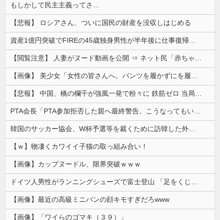
もしかして民主主義ってさ…
【悲報】 ロシアさん、ついに国民の財産を没収しはじめる
資産1億円突破でFIREの45歳独身男性が半年後に仕事復帰を決意した「1通の通知」
【閲覧注意】 人妻がヌード動画を公開 ⇒ ネット民「赤ちゃんに絶対に母乳を上げないで！」（衝撃動画）
【画像】 美少女「女性の皆さんへ。パンツを履かずにを履いてみてください」
【悲報】 中国、橋の欄干が強風一発で粉々に 鉄筋ゼロ 当局「接着剤でくっつけただけ」「正常で、品質問題はない」
PTA会長「PTA参加拒否した親へ最終警告。こうなってもいい？」
韓国のサッカー協会、W杯予選等を裁くために訪韓した外国人審判を「性接待」していた……大して強くもないチームが潤沢な予算を持ってりゃそうなるわな
【ｗ】物凄くカワイイ子猫の取っ組み合い！
【画像】カップヌードル、限界突破ｗｗｗ
ドイツ人男性がランニングシューズで富士登山 「足をくじいて動けない」
【画像】最近の高級ミニバンの顔キモすぎだろwww
【画像】「ワイらのゴマキ（３９）」