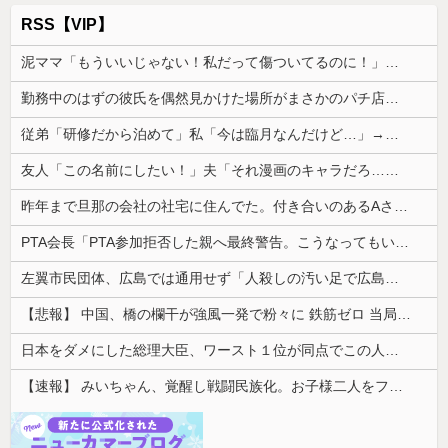
RSS【VIP】
泥ママ「もういいじゃない！私だって傷ついてるのに！」→盗みを責められた泥ママがまさかの被害者アピール。その言い分に周囲から笑いが漏れてしまい…
勤務中のはずの彼氏を偶然見かけた場所がまさかのパチ店だった。楽しそうな姿を見た私は思わず固まり…
従弟「研修だから泊めて」私「今は臨月なんだけど…」→断りきれず了承したら、さらに図々しい要求まで飛び出して…
友人「この名前にしたい！」夫「それ漫画のキャラだろ…」→子供の名付けを巡って夫婦が大揉めになり…
昨年まで旦那の会社の社宅に住んでた。付き合いのあるAさんから友達扱いされるのが不愉快で返答がずれてる
PTA会長「PTA参加拒否した親へ最終警告。こうなってもいい？」
左翼市民団体、広島では通用せず「人殺しの汚い足で広島の土を踏むな！」→広島県民「お前らの方が汚いんじゃ！」「ワシらが広島県民じゃ」
【悲報】 中国、橋の欄干が強風一発で粉々に 鉄筋ゼロ 当局「接着剤でくっつけただけ」「正常で、品質問題はない」
日本をダメにした総理大臣、ワースト１位が同点でこの人ｗｗｗｗｗｗ
【速報】 みいちゃん、覚醒し戦闘民族化。お子様二人をフルボッコにしてしまう