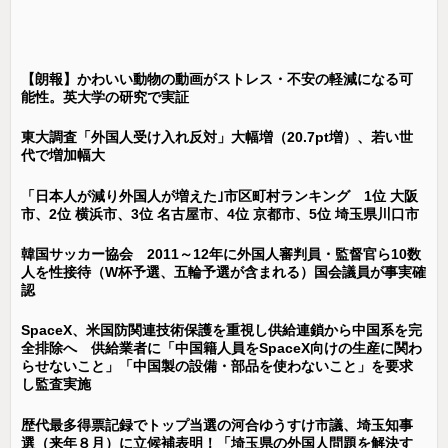
【朗報】かわいい動物の動画がストレス・不安の軽減になる可
能性。英大学の研究で実証
東大調査「外国人受け入れ反対」大幅増（20.7pt増）、若い世
代で増加幅大
「日本人が減り外国人が増えた｣市区町村ランキング 1位 大阪
市、2位 横浜市、3位 名古屋市、4位 京都市、5位 埼玉県川口市
韓国サッカー協会 2011～12年に外国人審判員・監督官ら10数
人を性接待（W杯予選、五輪予選が含まれる）国会議員が事実確
認
SpaceX、米国防関連技術保護を重視し供給連鎖から中国系を完
全排除へ 供給業者に「中国籍人員をSpaceX向けの生産に関わ
らせないこと」「中国製の設備・部品を使わないこと」を要求
し監査実施
歴代最多得票記録でトップ当選の河合ゆうすけ市議、埼玉知事
選（来年８月）に立候補表明！「埼玉県の外国人問題を解決す