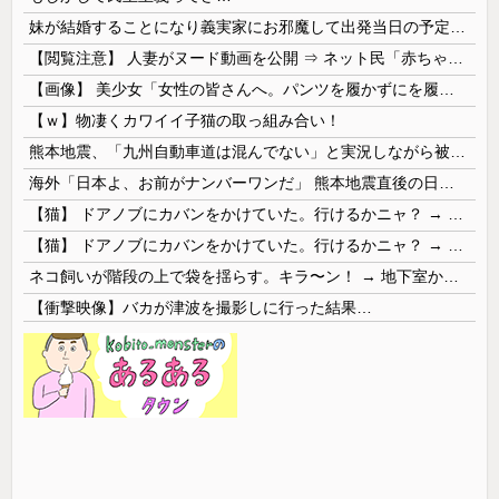
妹が結婚することになり義実家にお邪魔して出発当日の予定を話していた すると義兄嫁が「北海道って、ご祝儀1万8千円って指定してくるんだって？」 と聞いてきて…
【閲覧注意】 人妻がヌード動画を公開 ⇒ ネット民「赤ちゃんに絶対に母乳を上げないで！」（衝撃動画）
【画像】 美少女「女性の皆さんへ。パンツを履かずにを履いてみてください」
【ｗ】物凄くカワイイ子猫の取っ組み合い！
熊本地震、「九州自動車道は混んでない」と実況しながら被災地へ向かう有名アナなどに批判殺到 全国紙記者「最新の状況をいち早く伝えることは報道機関としての責務」「情報を取り上げることには大きな意義がある」
海外「日本よ、お前がナンバーワンだ」 熊本地震直後の日本の対応のスピードに世界が衝撃
【猫】 ドアノブにカバンをかけていた。行けるかニャ？ → 猫はこうなります…
【猫】 ドアノブにカバンをかけていた。行けるかニャ？ → 猫はこうなります…
ネコ飼いが階段の上で袋を揺らす。キラ〜ン！ → 地下室からヤツが現れる…
【衝撃映像】バカが津波を撮影しに行った結果…