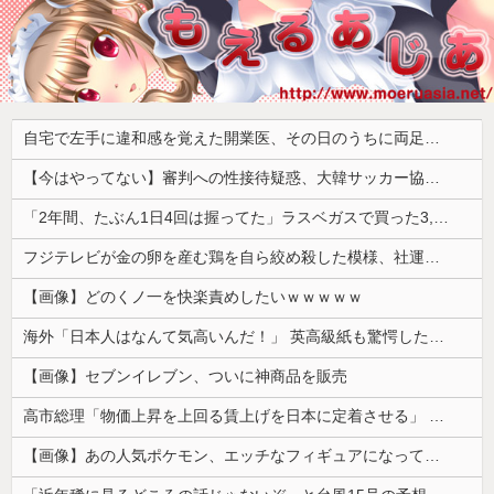
自宅で左手に違和感を覚えた開業医、その日のうちに両足が動かなくなり入院すると……
【今はやってない】審判への性接待疑惑、大韓サッカー協会が声明「現在は一切発生していない」「世界中のサッカー界関係者の皆さんにお詫び」
「2年間、たぶん1日4回は握ってた」ラスベガスで買った3,000円のキーホルダーを調べたら
フジテレビが金の卵を産む鶏を自ら絞め殺した模様、社運を賭けたドル箱コンテンツが御蔵入りになってしまい……
【画像】どのくノ一を快楽責めしたいｗｗｗｗｗ
海外「日本人はなんて気高いんだ！」 英高級紙も驚愕した極限の中の日本人の姿に世界が衝撃
【画像】セブンイレブン、ついに神商品を販売
高市総理「物価上昇を上回る賃上げを日本に定着させる」 →国家公務員月給3.51％増へ 人事院の勧告を受け
【画像】あの人気ポケモン、エッチなフィギュアになってしまう