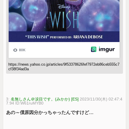
https://news.yahoo.co.jp/articles/9f53378626fef7972eb86ceb555c7
cf38f34ad3a
3:
名無しさん＠涙目です。(みかか) [ES]
2023/11/30(木) 02:47:4
7.94 ID:W61ruMYB0
あの～僕原因分かっちゃったんですけど…