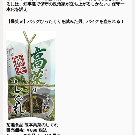
るには、知事選で保守の政治家が立ち上がるしかない」保守一
本化を訴え
【爆笑ｗ】バッグひったくりを試みた男、バイクを盗られる！
菊池食品 熊本高菜のしぐれ
販売価格: ￥868 税込