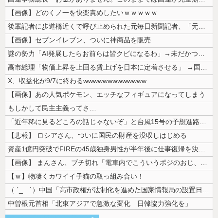
【画像】どのくノ一を快楽責めしたいｗｗｗｗｗ
後輩記者に歩道橋近くで呼び止められた元毎日新聞記者、「元毎日と名乗って...
【画像】セブンイレブン、ついに神商品を販売
謎の勢力「AI発展したらお前らは皆クビになるわ」→未だかつてAIのせい...
高市総理「物価上昇を上回る賃上げを日本に定着させる」 →国家公務員月給...
X、収益化が9/7に終わるwwwwwwwwwwwww
【画像】あの人気ポケモン、エッチなフィギュアになってしまう
もしかして民主主義ってさ…
「近年稀に見るどころの話じゃないぞ」と台風15号の予想進路に困惑する人...
【悲報】 ロシアさん、ついに国民の財産を没収しはじめる
資産1億円突破でFIREの45歳独身男性が半年後に仕事復帰を決意した「...
【画像】 まんさん、ブチ切れ「電車内でこういうポジのおじ、ガチでイラネ...
【ｗ】物凄くカワイイ子猫の取っ組み合い！
（ ´_ゝ`）中国「高市政権が法制化を進めた国家情報局の設置日が7月3...
中曽根元首相「北東アジアで急激な変化 日韓協力強化を」