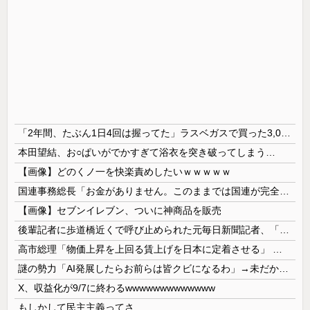
「2年間、たぶん1日4回は握ってた」ラスベガスで買った3,000円のキーホルダーを調べたら
本田望結、お○ぱいがでかすぎて浴衣を突き破ってしまう…
【画像】どのくノ一を快楽責めしたいｗｗｗｗｗ
国連事務総長「お金がありません。このままでは国連が完全崩壊します。助けて下さい」
【画像】セブンイレブン、ついに神商品を販売
後輩記者に歩道橋近くで呼び止められた元毎日新聞記者、「元毎日と名乗ってSNSで活動するな」と要求されてしまい……
高市総理「物価上昇を上回る賃上げを日本に定着させる」 →国家公務員月給3.51％増へ 人事院の勧告を受け
謎の勢力「AI発展したらお前らは皆クビになるわ」→未だかつてAIのせいで失業したG民が0人の理由
X、収益化が9/7に終わるwwwwwwwwwwwww
もしかして民主主義ってさ…