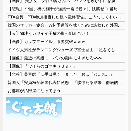
【画像】 美少女「女性の皆さんへ。パンツを履かずにを履いてみてください」
【悲報】 中国、橋の欄干が強風一発で粉々に 鉄筋ゼロ 当局「接着剤でくっつけただけ」「正常で、品質問題はない」
PTA会長「PTA参加拒否した親へ最終警告。こうなってもいい？」
韓国のサッカー協会、W杯予選等を裁くために訪韓した外国人審判を「性接待」していた……大して強くもないチームが潤沢な予算を持ってりゃそうなるわな
【ｗ】物凄くカワイイ子猫の取っ組み合い！
【画像】カップヌードル、限界突破ｗｗｗ
ドイツ人男性がランニングシューズで富士登山 「足をくじいて動けない」
【画像】最近の高級ミニバンの顔キモすぎだろwww
【画像】「ワイらのゴマキ（３９）」
【悲報】美容師「…手は尽くしました」おば「ｱｯ…ｯｽ…」→
韓国人「安貞桓が韓国代表に激怒！『惨憺たる結果、徹底的な刷新が必要だ』と監督や協会を痛烈批判」
お部屋が汚部屋になってまう、、