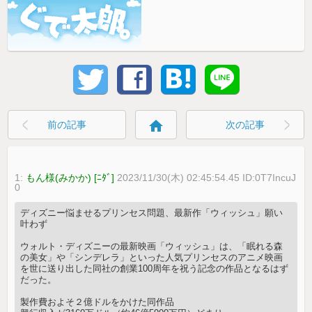
home
前の記事
次の記事
1:
もん様(みかか) [ﾆﾀﾞ]
2023/11/30(木) 02:45:54.45 ID:0T7IncuJ
0
ディズニー悩ませるプリンセス問題、最新作「ウィッシュ」願い
叶わず
ウォルト・ディズニーの最新映画「ウィッシュ」は、「眠れる森
の美女」や「シンデレラ」といった人気プリンセスのアニメ映画
を世に送り出した同社の創業100周年を祝う記念の作品となるはず
だった。
製作費およそ２億ドルをかけた同作品