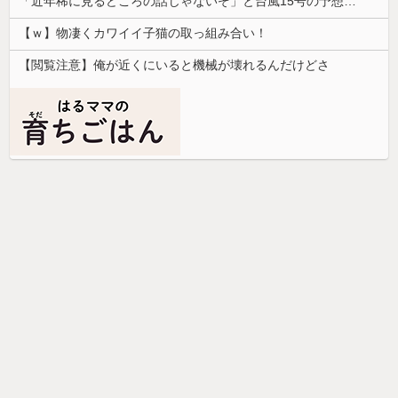
「近年稀に見るどころの話じゃないぞ」と台風15号の予想進路に困惑する人が多数、偏西風が全く通用していないんだけど……
【ｗ】物凄くカワイイ子猫の取っ組み合い！
【閲覧注意】俺が近くにいると機械が壊れるんだけどさ