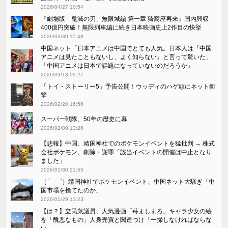
2026/04/27 10:54
『劇場版「鬼滅の刃」無限城編 第一章 猗窩座再来』国内興収
400億円突破！無限列車編に続き日本映画史上2作目の快挙
2026/03/30 15:48
中国ネット「日本アニメは中国でとても人気。日本人は『中国
アニメは見たこともないし、よく知らない』と言って驚いた」
「中国アニメは日本で話題になっていないのだろうか」
2026/03/13 09:27
「トイ・ストーリー5」予告公開！ウッディのハゲ頭にネット衝
撃
2026/02/20 16:56
スーパー戦隊、50年の歴史に幕
2026/02/08 13:26
【悲報】中国、靖国神社でのポケモンイベントを猛批判 → 株式
会社ポケモン、削除・謝罪「該当イベントの開催は中止となり
ました」
2026/01/30 21:55
（ ´_ゝ`）靖国神社でポケモンイベント、中国ネット大騒ぎ「中
国市場を捨てたのか」
2026/01/29 13:23
【は？】立民衆議員、人気漫画「苺ましまろ」キャラ少女の絵
を「醜悪なもの」人身売買と関連づけ「一掃しなければならな