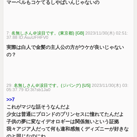
マーベルもコケてるしやばいんじゃないの
7:
名無しさん＠涙目です。(東京都) [GB]
2023/11/30(木) 02:51:
37.88 ID:AsuUFHFV0
実際は白人で金髪の主人公の方がウケが良いじゃない
の？
29:
名無しさん＠涙目です。(ジパング) [US]
2023/11/30(木) 03:
05:37.79 ID:3t7sb1Ja0
>>7
これがマジな話そうなんだよ
少女は普通にブロンドのプリンセスに憧れてたんだよ
子供の夢に変なイデオロギーは関係無いという証拠
我々アジア人だって何も違和感無くディズニーが好きな
のと同じなのにね