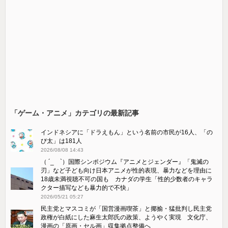
「ゲーム・アニメ」カテゴリの最新記事
インドネシアに「ドラえもん」という名前の市民が16人、「の
び太」は181人
2026/08/08 14:43
（ ´_ゝ`）国際シンポジウム『アニメとジェンダー』「鬼滅の
刃」など子ども向け日本アニメが性的表現、暴力などを理由に
18歳未満視聴不可の国も カナダの学生「性的少数者のキャラ
クター描写なども暴力的で不快」
2026/05/21 05:27
民主党とマスコミが「国営漫画喫茶」と揶揄・猛批判し民主党
政権が白紙にした麻生太郎氏の政策、ようやく実現 文化庁、
漫画の「原画・セル画」収集拠点整備へ