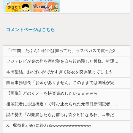
コメントページはこちら
「2年間、たぶん1日4回は握ってた」ラスベガスで買った3,000円のキーホルダーを調べたら
フジテレビが金の卵を産む鶏を自ら絞め殺した模様、社運を賭けたドル箱コンテンツが御蔵入りになってしまい……
本田望結、お○ぱいがでかすぎて浴衣を突き破ってしまう…
国連事務総長「お金がありません。このままでは国連が完全崩壊します。助けて下さい」
【画像】どのくノ一を快楽責めしたいｗｗｗｗｗ
後輩記者に歩道橋近くで呼び止められた元毎日新聞記者、「元毎日と名乗ってSNSで活動するな」と要求されてしまい……
謎の勢力「AI発展したらお前らは皆クビになるわ」→未だかつてAIのせいで失業したG民が0人の理由
X、収益化が9/7に終わるwwwwwwwwwwwww