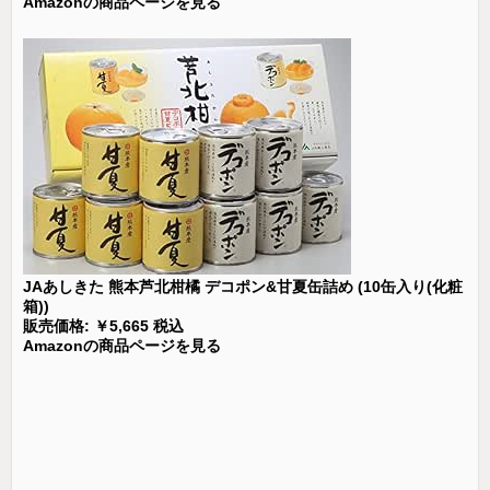
Amazonの商品ページを見る
JAあしきた 熊本芦北柑橘 デコポン&甘夏缶詰め (10缶入り(化粧
箱))
販売価格: ￥5,665 税込
Amazonの商品ページを見る