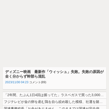
ディズニー映画 最新作「ウィッシュ」失敗。失敗の原因が
全く分からず幹部ら混乱
2023/11/30 04:23
コメント(89)
「2年間、たぶん1日4回は握ってた」ラスベガスで買った3,000円のキ...
フジテレビが金の卵を産む鶏を自ら絞め殺した模様、社運を賭けたドル箱コン...
国連事務総長「お金がありません。このままでは国連が完全崩壊します。助け...