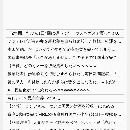
「2年間、たぶん1日4回は握ってた」ラスベガスで買った3,000円のキーホルダーを調べたら
フジテレビが金の卵を産む鶏を自ら絞め殺した模様、社運を賭けたドル箱コンテンツが御蔵入りになってしまい……
本田望結、お○ぱいがでかすぎて浴衣を突き破ってしまう…
国連事務総長「お金がありません。このままでは国連が完全崩壊します。助けて下さい」
【画像】どのくノ一を快楽責めしたいｗｗｗｗｗ
後輩記者に歩道橋近くで呼び止められた元毎日新聞記者、「元毎日と名乗ってSNSで活動するな」と要求されてしまい……
謎の勢力「AI発展したらお前らは皆クビになるわ」→未だかつてAIのせいで失業したG民が0人の理由
X、収益化が9/7に終わるwwwwwwwwwwwww
もしかして民主主義ってさ…
【悲報】 ロシアさん、ついに国民の財産を没収しはじめる
資産1億円突破でFIREの45歳独身男性が半年後に仕事復帰を決意した「1通の通知」
【閲覧注意】 人妻がヌード動画を公開 ⇒ ネット民「赤ちゃんに絶対に母乳を上げないで！」（衝撃動画）