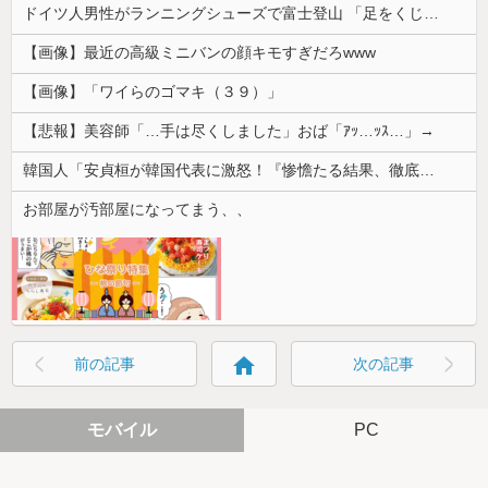
ドイツ人男性がランニングシューズで富士登山 「足をくじいて動けない」
【画像】最近の高級ミニバンの顔キモすぎだろwww
【画像】「ワイらのゴマキ（３９）」
【悲報】美容師「…手は尽くしました」おば「ｱｯ…ｯｽ…」→
韓国人「安貞桓が韓国代表に激怒！『惨憺たる結果、徹底的な刷新が必要だ』と監督や協会を痛烈批判」
お部屋が汚部屋になってまう、、
home
前の記事
次の記事
モバイル
PC