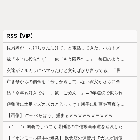
RSS【VIP】
長男嫁が「お姉ちゃん助けて」と電話してきた。バカトメが、雪の中うちの息子に会いに来ようとしたらしく...
嫁「本当に役立たず！」俺「もう限界だ…」→毎日のように浴びせられる暴言に耐えていたが、ついに夫婦関係が崩れ始め…
友達がメルカリにハマったけど文句ばかり言ってる。「最初から『値引き交渉お断り』って書いてあるんだよ。酷くない？」とのこと
亡き母からの借金を半分しか返していない叔父がさらに金を貸してほしいと訪ねてきた。完済するまで貸せないと断ると…
私「今年も好きです！」彼「ごめん…」→3年連続で振られ続け、諦めた翌年にまさかの出来事が待っていて…
避難所に土足でズカズカと入ってきて勝手に動画や写真を撮影したメディア取材陣、挙句の果てに要求してきたのは……
【画像】 のっぺらぼう、捕まるｗｗｗｗｗｗｗｗｗｗ
（ ´_ゝ`）国会でしつこく週刊誌の中傷動画報道を追及した立憲議員、自身への誹謗中傷・苦情電話被害を訴え「総理に疑問を質す、当然のことをした...
【イオンモール熊本の爆発】 飲食店の保管用LPガスが損傷「救出時も室内にガス充満」2人死亡、1人心肺停止