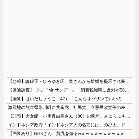
【悲報】論破王・ひろゆき氏、奥さんから離婚を提示され完全敗北 → ｗｗｗｗｗｗｗｗｗｗｗｗｗｗｗｗ
【世論調査】 フジ『Mr.サンデー』「消費税減税に反対が58％で賛成を上回る！」 → ｗｗｗｗｗｗｗｗｗｗｗｗｗｗｗｗ
【画像】はいだしょうこ（47）「こんなオバサンでいいの…？」
激震地の熊本県氷川町に共産党、社民党、立憲民政党等の左派の救援は影すら見えず。住民苦言
【悲報】大女優・小川真由美さん（86）の晩年、あまりにも闇が深すぎる・・・・
インドネシア政府「インドネシア人の名前には、のび太、ドラえもん、スネ夫、ナルト、しんちゃんなどあります」
【画像あり】NHKさん、貧乳を煽るwｗｗｗｗｗｗｗｗｗｗｗｗｗｗｗ