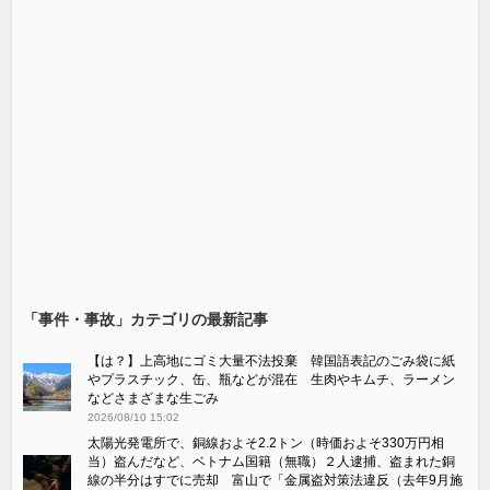
「事件・事故」カテゴリの最新記事
【は？】上高地にゴミ大量不法投棄 韓国語表記のごみ袋に紙
やプラスチック、缶、瓶などが混在 生肉やキムチ、ラーメン
などさまざまな生ごみ
2026/08/10 15:02
太陽光発電所で、銅線およそ2.2トン（時価およそ330万円相
当）盗んだなど、ベトナム国籍（無職）２人逮捕、盗まれた銅
線の半分はすでに売却 富山で「金属盗対策法違反（去年9月施