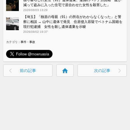
減って盗みに入った住宅で居合わせた女性を殺害した」
2026/08/03 13:29
【埼玉】「独居の母親（91）の所在がわからなくなった」と警
察に相談 → 山中に遺体で発見 住居侵入容疑でベトナム国籍を
現行犯逮捕 女性を殺し遺体遺棄を示唆
2026/08/02 19:37
カテゴリ：
事件・事故
home
前の記事
次の記事