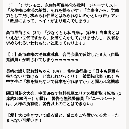
（ ´_ゝ`）サンモニ、永住許可厳格化を批判 ジャーナリスト
「永住権は生活の基盤。それを揺るがす」「当事者から、労働
力としてだけ求められ住民とはみられないのかという声」アナ
「政府によって、ヘイトがより進んでしまう」
高市早苗さん（34）「少なくとも私自身は（戦争）当事者とは
いえない世代ですから、反省なんかしておりませんし、反省を
求められるいわれもないと思っております」
【！】高市政権の消費税減税 合同会議で反対した９人（自民
党議員）が晒されてしまうｗｗｗｗｗｗ
長崎の語り部お爺ちゃん（84）、修学旅行生に「日本も原爆を
持たないと負ける」と言われびっくり！ 被団協代表（85）も
中学生に「核を持たないで日本を守れますか」と問われ危機感
隅田川花火大会、中国SNSで無料観覧エリアの場所取り転売（1
席約3500円～）が横行 警告も無視警備員「ビニールシート
は、人様の所有物。警告以上のことはできない」
【愛】犬に抱きついて眠る猫と、猫にあごを置いてる犬・・た
まらない可愛いさ！