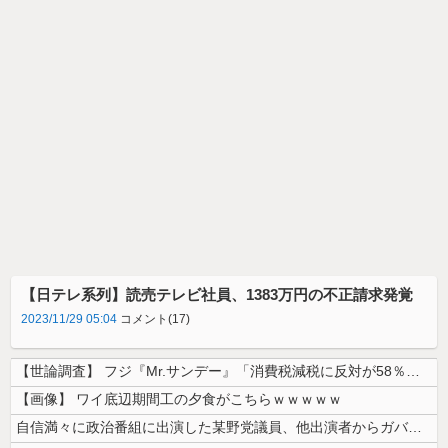
【日テレ系列】読売テレビ社員、1383万円の不正請求発覚
2023/11/29 05:04
コメント(17)
【世論調査】 フジ『Mr.サンデー』「消費税減税に反対が58％で賛成を...
【画像】 ワイ底辺期間工の夕食がこちらｗｗｗｗｗ
自信満々に政治番組に出演した某野党議員、他出演者からガバっぷりを指摘さ...