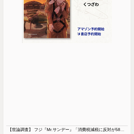
【世論調査】 フジ『Mr.サンデー』「消費税減税に反対が58％で賛成を上回る！」 → ｗｗｗｗｗｗｗｗｗｗｗｗｗｗｗｗ