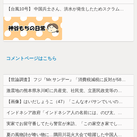
【台風10号】 中国兵士さん、洪水が発生したためスクラム組んで人間土嚢を形成し水を防ぐ
コメントページはこちら
【世論調査】 フジ『Mr.サンデー』「消費税減税に反対が58％で賛成を上回る！」 → ｗｗｗｗｗｗｗｗｗｗｗｗｗｗｗｗ
激震地の熊本県氷川町に共産党、社民党、立憲民政党等の左派の救援は影すら見えず。住民苦言
【画像】はいだしょうこ（47）「こんなオバサンでいいの…？」
インドネシア政府「インドネシア人の名前には、のび太、ドラえもん、スネ夫、ナルト、しんちゃんなどあります」
実家でお留守番してたら警官が来訪、「この家空き家でしたよね？」と問いかけてくるが実際は30年ほど住んでおり……
夏の風物詩が喰い物に…隅田川花火大会で暗躍した中国人「場所取り転売ヤー」の高笑い