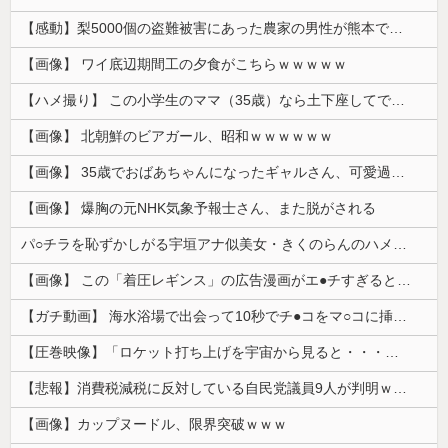
【感動】梨5000個の盗難被害にあった農家の男性が熊本で炊き出しや支援物資、現地で目にした“助け合いの輪”
【画像】 ワイ底辺期間工の夕食がこちらｗｗｗｗｗ
【ハメ撮り】 この小学生のママ（35歳）なら土下座してでもヤリたい
【画像】 北朝鮮のビアガール、昭和ｗｗｗｗｗｗ
【画像】 35歳でおばあちゃんになったギャルさん、可愛過ぎて嫉妬不可避w w w w w w w w w w w
【画像】 爆胸の元NHK気象予報士さん、また脱がされる
パ○チラを恥ずかしがる宇垣アナ似美女・きくのらんのハメ撮り
【画像】 この「着圧レギンス」の広告漫画がエ●チすぎると話題に
【ガチ動画】 海水浴場で出会って10秒でチ●コをマ○コに挿入させてくれるギャル、いたｗｗｗ
【圧巻映像】「ロケット打ち上げを宇宙から見ると・・・」の動画が衝撃的
【悲報】消費税減税に反対している自民党議員9人が判明ｗｗｗｗｗｗ
【画像】カップヌードル、限界突破ｗｗｗ