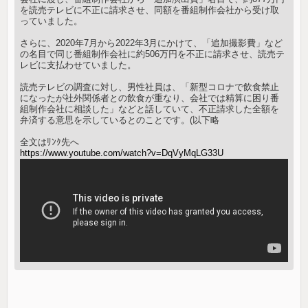
を読売テレビに不正に請求させ、同額を番組制作会社から受け取
っていました。
さらに、2020年7月から2022年3月にかけて、「追加撮影費」など
の名目で同じ番組制作会社に約506万円を不正に請求させ、読売テ
レビに支払わせていました。
読売テレビの調査に対し、男性社員は、「新型コロナで飲食禁止
になったが社外関係者との飲食が重なり、会社では精算に困り番
組制作会社に相談した」などと話していて、不正請求した全額を
弁済する意思を示しているとのことです。(以下略
全文はﾘﾝｸ先へ
https://www.youtube.com/watch?v=DqVyMqLG33U