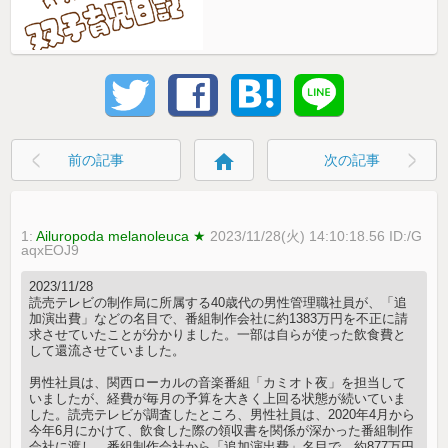
home
前の記事
次の記事
1:
Ailuropoda melanoleuca ★
2023/11/28(火) 14:10:18.56 ID:/G
aqxEOJ9
2023/11/28
読売テレビの制作局に所属する40歳代の男性管理職社員が、「追
加演出費」などの名目で、番組制作会社に約1383万円を不正に請
求させていたことが分かりました。一部は自らが使った飲食費と
して還流させていました。
男性社員は、関西ローカルの音楽番組「カミオト夜」を担当して
いましたが、経費が毎月の予算を大きく上回る状態が続いていま
した。読売テレビが調査したところ、男性社員は、2020年4月から
今年6月にかけて、飲食した際の領収書を関係が深かった番組制作
会社に渡し、番組制作会社から「追加演出費」名目で、約877万円