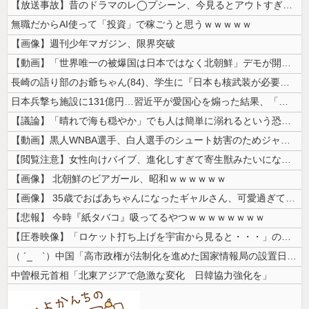
【放送事故】昔のドラマのレ◯プシーン、今見るとアウトすぎる・・・
無職だからAI使って「投資」で稼ごうと思うｗｗｗｗｗ
【画像】週刊少年マガジン、限界突破
【動画】「世界唯一の被爆国は日本ではなく北朝鮮」デモが開催される
長崎の語り部のお爺ちゃん(84)、学生に『日本も核武装が必要』と言われ...
日本兵撃ち施設に131億円…習近平が愛国心を煽った結果、「抗日テーマパ...
【議論】「晴れで海も穏やか」でも人は簡単に溺れるという恐怖……高齢者の...
【動画】黒人WNBA選手、白人選手のシュート妨害のためジャンピング・ネ...
【閲覧注意】女性向けバイブ、進化しすぎて寄生獣みたいになってしまう・・...
【画像】 北朝鮮のビアガール、昭和ｗｗｗｗｗｗ
【画像】 35歳でおばあちゃんになったギャルさん、可愛過ぎて嫉妬不可避...
【悲報】 今時『紙タバコ』吸ってるやつｗｗｗｗｗｗｗｗ
【圧巻映像】「ロケット打ち上げを宇宙から見ると・・・」の動画が衝撃的
（ ´_ゝ`）中国「高市政権が法制化を進めた国家情報局の設置日が7月3...
中曽根元首相「北東アジアで急激な変化 日韓協力強化を」