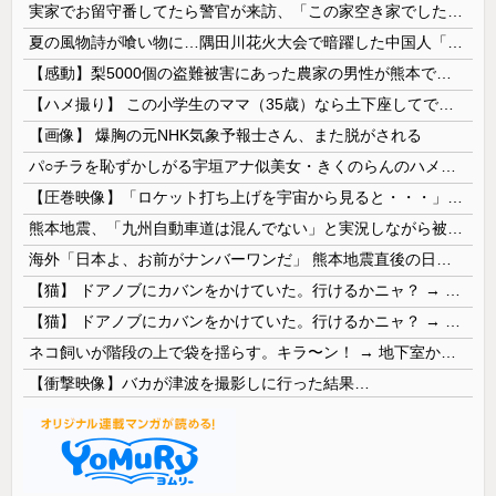
実家でお留守番してたら警官が来訪、「この家空き家でしたよね？」と問いかけてくるが実際は30年ほど住んでおり……
夏の風物詩が喰い物に…隅田川花火大会で暗躍した中国人「場所取り転売ヤー」の高笑い
【感動】梨5000個の盗難被害にあった農家の男性が熊本で炊き出しや支援物資、現地で目にした“助け合いの輪”
【ハメ撮り】 この小学生のママ（35歳）なら土下座してでもヤリたい
【画像】 爆胸の元NHK気象予報士さん、また脱がされる
パ○チラを恥ずかしがる宇垣アナ似美女・きくのらんのハメ撮り
【圧巻映像】「ロケット打ち上げを宇宙から見ると・・・」の動画が衝撃的
熊本地震、「九州自動車道は混んでない」と実況しながら被災地へ向かう有名アナなどに批判殺到 全国紙記者「最新の状況をいち早く伝えることは報道機関としての責務」「情報を取り上げることには大きな意義がある」
海外「日本よ、お前がナンバーワンだ」 熊本地震直後の日本の対応のスピードに世界が衝撃
【猫】 ドアノブにカバンをかけていた。行けるかニャ？ → 猫はこうなります…
【猫】 ドアノブにカバンをかけていた。行けるかニャ？ → 猫はこうなります…
ネコ飼いが階段の上で袋を揺らす。キラ〜ン！ → 地下室からヤツが現れる…
【衝撃映像】バカが津波を撮影しに行った結果…