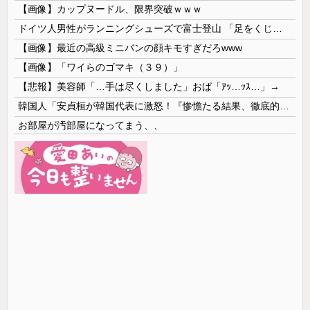
【画像】カップヌードル、限界突破ｗｗｗ
ドイツ人男性がランニングシューズで富士登山 「足をくじいて動けない」
【画像】最近の高級ミニバンの顔キモすぎだろwww
【画像】「ワイらのゴマキ（３９）」
【悲報】美容師「…手は尽くしました」おば「ｱｯ…ｯｽ…」→
韓国人「安貞桓が韓国代表に激怒！『惨憺たる結果、徹底的な刷新が必要だ』と監督や協会を痛烈批判」
お部屋が汚部屋になってまう、、