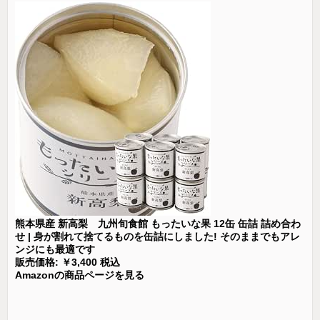
熊本県産 新高梨 九州旬食館 もったいな果 12缶 缶詰 詰め合わ
せ | 身が割れて捨てるものを缶詰にしました! そのままでもアレ
ンジにも最適です
販売価格: ￥3,400 税込
Amazonの商品ページを見る