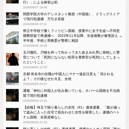
行）」による検挙は初
2026/08/07 19:46
関西学院大学のアシスタント教授（中国籍）、ドラッグストア
で現行犯逮捕 万引き容疑
2026/08/06 22:11
県立中学校で働くフィリピン国籍、授業中に女子生徒へ不同意
猥褻容疑で再逮捕へ 2023年11月以降、生徒複数が被害訴え →
半年後、学校と県教委が警察に相談
2026/08/05 19:05
玉川徹氏、刃物を持って向かってきた血まみれ男に発砲した警
官について「死刑にならない犯罪を警察官が死刑にしてしまっ
たということ」
2026/08/05 15:55
京都 有名寺の住職が中国人にマナー違反注意も「消される
よ？」その後なぜか火災、全焼
2026/08/05 03:27
通報「神社に外国人が住み着いている」ネパール国籍を不法残
留で現行犯逮捕
2026/08/04 12:41
【続報】埼玉で独り暮らしの女性（91）遺体遺棄、「腹が減っ
て盗みに入った住宅で居合わせた女性を殺害した」逮捕のベト
ナム国籍、在留資格なし
2026/08/03 22:19
独り暮らしの女性（91）遺体遺棄、逮捕のベトナム国籍「腹が