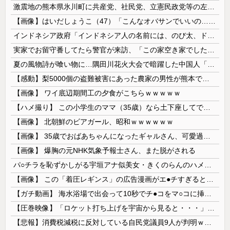
激震地の熊本県氷川町に共産党、社民党、立憲民政党等の左派の救援は影すら見えず。住民苦言
【画像】はいだしょうこ（47）「こんなオバサンでいいの…？」
インドネシア政府「インドネシア人の名前には、のび太、ドラえもん、スネ夫、ナルト、しんちゃんなどあります」
実家でお留守番してたら警官が来訪、「この家空き家でしたよね？」と問いかけてくるが実際は30年ほど住んでおり……
夏の風物詩が喰い物に…隅田川花火大会で暗躍した中国人「場所取り転売ヤー」の高笑い
【感動】梨5000個の盗難被害にあった農家の男性が熊本で炊き出しや支援物資、現地で目にした“助け合いの輪”
【画像】 ワイ底辺期間工の夕食がこちらｗｗｗｗｗ
【ハメ撮り】 この小学生のママ（35歳）なら土下座してでもヤリたい
【画像】 北朝鮮のビアガール、昭和ｗｗｗｗｗｗ
【画像】 35歳でおばあちゃんになったギャルさん、可愛過ぎて嫉妬不可避w w w w w w w w w w w
【画像】 爆胸の元NHK気象予報士さん、また脱がされる
パ○チラを恥ずかしがる宇垣アナ似美女・きくのらんのハメ撮り
【画像】 この「着圧レギンス」の広告漫画がエ●チすぎると話題に
【ガチ動画】 海水浴場で出会って10秒でチ●コをマ○コに挿入させてくれるギャル、いたｗｗｗ
【圧巻映像】「ロケット打ち上げを宇宙から見ると・・・」の動画が衝撃的
【悲報】消費税減税に反対している自民党議員9人が判明ｗｗｗｗｗｗ