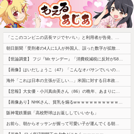
「ここのコンビニの店長マジでヤバい」と利用者が告発、袋一杯の家庭ゴミをゴミ箱に捨てようとしただけで……
朝日新聞「受刑者の4人に1人が外国人、誤った数字が拡散し外国人排斥に 実際は約14人に1人」 grok「外国人受刑者の割合（約6.9％、約14人に1人）は、人口に占める外国人の割合より高いです」
【世論調査】 フジ『Mr.サンデー』「消費税減税に反対が58％で賛成を上回る！」 → ｗｗｗｗｗｗｗｗｗｗｗｗｗｗｗｗ
【画像】はいだしょうこ（47）「こんなオバサンでいいの…？」
海外「これは日本の主張が正しい…」米国に対する日本政府の懸念表明に海外ネチズンが大騒ぎ！【海外の反応】
【悲報】大女優・小川真由美さん（86）の晩年、あまりにも闇が深すぎる・・・・
【画像あり】NHKさん、貧乳を煽るwｗｗｗｗｗｗｗｗｗｗｗｗｗｗｗ
阪神電鉄重鎮「高校野球はお返ししていいかも」
お前ら、朝からオッサンが握って可愛い子が運んでくる朝定食（2200円）頼める？