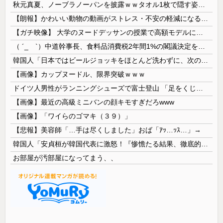
秋元真夏、ノーブラノーパンを披露ｗｗタオル1枚で隠す姿がほぼA●女優・・
【朗報】かわいい動物の動画がストレス・不安の軽減になる可能性。英大学の研究で実証
【ガチ映像】 大学のヌードデッサンの授業で高額モデルに依頼したら○○○が凄すぎた動画、お前らの想像の20倍は凄い
（ ´_ゝ`）中道幹事長、食料品消費税2年間1%の閣議決定を批判 → 記者「中道改革連合は食料品消費税ゼロを公約に掲げていたが？」→ 階猛氏「
韓国人「日本ではビールジョッキをほとんど洗わずに、次の客に出すんだ！ これが証拠の映像だ!!」……あー、なるほどですねー。韓国には「アレ」がないんだ？
【画像】カップヌードル、限界突破ｗｗｗ
ドイツ人男性がランニングシューズで富士登山 「足をくじいて動けない」
【画像】最近の高級ミニバンの顔キモすぎだろwww
【画像】「ワイらのゴマキ（３９）」
【悲報】美容師「…手は尽くしました」おば「ｱｯ…ｯｽ…」→
韓国人「安貞桓が韓国代表に激怒！『惨憺たる結果、徹底的な刷新が必要だ』と監督や協会を痛烈批判」
お部屋が汚部屋になってまう、、