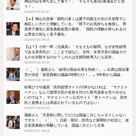
神話の話を持ち出して養子！」「そもそも憲法2条違反だと思
う！」
2026/07/20 22:37
【ｗ】鳩山元首相「国民の多くは愛子内親王が次の天皇陛下に
相応しい方だと理解している」「陛下のお気持ちを無視し、男
系男子優先に皇室典範改悪の暴挙」「国民の理解が得られるの
は男女の別なく長子優先」
2026/07/20 06:15
【は？】小沢一郎（元議員）「そもそもの疑問。なぜ女性総理
である高市氏が、ここまで頑なに、女性・女系天皇の議論その
ものを封殺するのか？この人は夫婦別姓導入にも反対」
2026/07/18 20:32
（ ´_ゝ`）蓮舫さん「総理が国会出席を拒絶！」→ 出席は国会運
営が決定「皇室典範の議論1時間だけ！」→ 9年前から議論
2026/07/18 18:04
杉尾ひでや議員「高市総理サイドのOKがなければ、『サナエト
ークン』なんて総理大臣の名前を付けた暗号資産を売り出せな
いのでは？」 サナエトークン公式サイト「本トークンは、高市
氏と提携または承認されているものではない」
2026/07/18 01:32
蓮舫さん「天皇制に関してだけは国論二分しちゃダメじゃない
ですか！」 （ ´_ゝ`）日経・朝日・読売など新聞社の社説と、改
正皇室典範が乖離している、国論二分という主張
2026/07/17 18:16