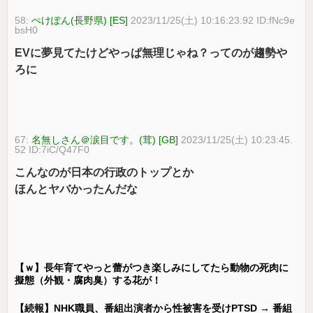
58:
ぺけぽん(長野県) [ES]
2023/11/25(土) 10:16:23.92 ID:fNc9e
bsH0
EVに夢見てたけどやっぱ無理じゃね？ってのが趨勢や
ろに
67:
名無しさん＠涙目です。(茸) [GB]
2023/11/25(土) 10:23:45.
52 ID:7iC/Q47F0
こんなのが日本の行政のトップとか
ほんとヤバかったんだな
【ｗ】長年育てやっと蕾がつき楽しみにしてたら動物の死肉に
擬態（外観・腐肉臭）する花が！
【続報】NHK職員、番組出演者から性被害を受けPTSD → 番組