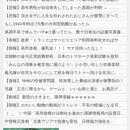
【悲報】若年男性が自信喪失してしまった原因が判明 → ………
【悲報】頂き女子に人生を狂わされたおじさんが復讐にすべてを捧げるヱロゲ...
もし1941年時点で5隻の大和型戦艦があったら
体調不良で休んでパチ●コ通ってたら、数十日単位の証拠写真撮られて会社ク...
【有能】政府「トラックはサービスエリア利用有料化すればサボらず走るし流...
【朗報】高市首相、爆乳化！！！ サナ活待ったなし！
北朝鮮の金与正党総務部長、日本のトマホーク発射試験を批判…「軍事的選択...
「みんなの演奏を被災地に届けよう!」とか言い出した吹奏楽部の顧問、だが...
義兄嫁が自宅をサロンにして姪を毎日ウトメへ預ける生活に。数年後、そのツ...
【速報】 NHKの性被害問題、性加害した番組出演者が衝撃告白！
兄嫁「正月に帰るから、ゲームと、いいお肉と酒と、お風呂グッズの準備しと...
【動画】 新型のさすまた、限界突破ｗｗｗｗｗｗ
【朗報】かわいい動物の動画がストレス・不安の軽減になる可能性。英大学の...
（ ´_ゝ`）中国「高市政権が法制化を進めた国家情報局の設置日が7月3...
中曽根元首相「北東アジアで急激な変化 日韓協力強化を」