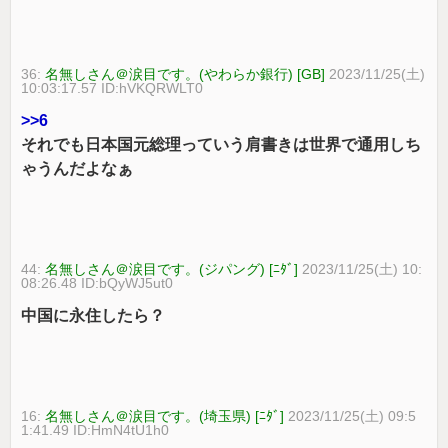
36:
名無しさん＠涙目です。(やわらか銀行) [GB]
2023/11/25(土)
10:03:17.57 ID:hVKQRWLT0
>>6
それでも日本国元総理っていう肩書きは世界で通用しち
ゃうんだよなぁ
44:
名無しさん＠涙目です。(ジパング) [ﾆﾀﾞ]
2023/11/25(土) 10:
08:26.48 ID:bQyWJ5ut0
中国に永住したら？
16:
名無しさん＠涙目です。(埼玉県) [ﾆﾀﾞ]
2023/11/25(土) 09:5
1:41.49 ID:HmN4tU1h0