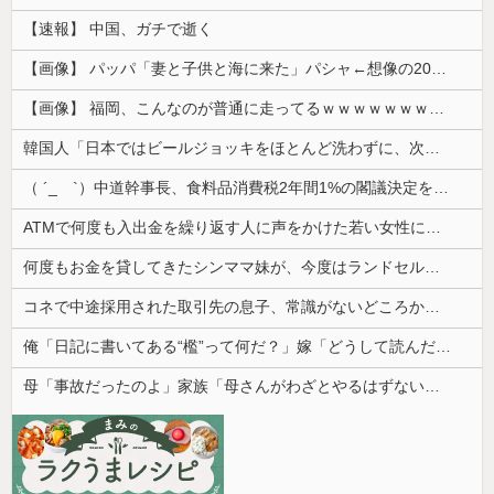
【速報】 中国、ガチで逝く
【画像】 パッパ「妻と子供と海に来た」パシャ←想像の200倍は神々しくて草
【画像】 福岡、こんなのが普通に走ってるｗｗｗｗｗｗｗｗｗｗｗｗｗｗｗｗｗｗｗｗｗｗｗｗｗｗｗｗｗｗｗｗｗｗｗｗｗｗｗｗ
韓国人「日本ではビールジョッキをほとんど洗わずに、次の客に出すんだ！ これが証拠の映像だ!!」……あー、なるほどですねー。韓国には「アレ」がな...
（ ´_ゝ`）中道幹事長、食料品消費税2年間1%の閣議決定を批判 → 記者「中道改革連合は食料品消費税ゼロを公約に掲げていたが？」→ 階猛氏「
ATMで何度も入出金を繰り返す人に声をかけた若い女性にモヤっとする。若い人ってそんな余裕ないのかな？
何度もお金を貸してきたシンママ妹が、今度はランドセル代と制服代まで要求してきた。その裏事情を知って頭を抱えることに…
コネで中途採用された取引先の息子、常識がないどころかガチヤバい奴
俺「日記に書いてある“檻”って何だ？」嫁「どうして読んだの…」→その言葉の本当の意味を知って愕然として…
母「事故だったのよ」家族「母さんがわざとやるはずない」→嫁が毒を飲まされ子どもを失ったのに信じてもらえず…