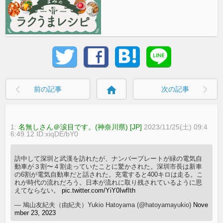
home
前の記事
次の記事
1:
名無しさん＠涙目です。(神奈川県) [JP]
2023/11/25(土) 09:4
6:49.12 ID:xiqDE/bY0
訪中して深圳と武漢を訪れたが、ナンバープレートが緑の電気自
動車が３割〜４割走っていたことに驚かされた。深圳市長は新車
の6割が電気自動車だと話された。充電すると400キロは走る。こ
れが時代の流れだろう。日本が流れに取り残されているように思
えてならない。
pic.twitter.com/YiY0IwfIth
— 鳩山友紀夫（由紀夫）Yukio Hatoyama (@hatoyamayukio)
Nove
mber 23, 2023