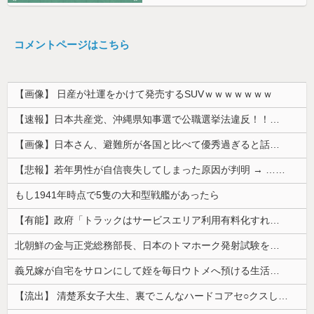
コメントページはこちら
【画像】 日産が社運をかけて発売するSUVｗｗｗｗｗｗｗ
【速報】日本共産党、沖縄県知事選で公職選挙法違反！！！ 110番通報されても辞全くめない件
【画像】日本さん、避難所が各国と比べて優秀過ぎると話題に
【悲報】若年男性が自信喪失してしまった原因が判明 → ………
もし1941年時点で5隻の大和型戦艦があったら
【有能】政府「トラックはサービスエリア利用有料化すればサボらず走るし流問題解決じゃね？」
北朝鮮の金与正党総務部長、日本のトマホーク発射試験を批判…「軍事的選択肢」警告！
義兄嫁が自宅をサロンにして姪を毎日ウトメへ預ける生活に。数年後、そのツケが一気に回ってきて…
【流出】 清楚系女子大生、裏でこんなハードコアセ○クスしてたとか嘘だろ…（動画あり）