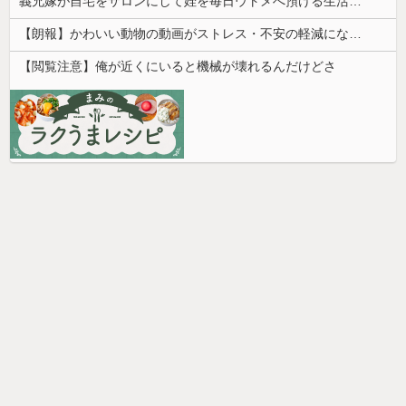
義兄嫁が自宅をサロンにして姪を毎日ウトメへ預ける生活に。数年後、そのツケが一気に回ってきて…
【朗報】かわいい動物の動画がストレス・不安の軽減になる可能性。英大学の研究で実証
【閲覧注意】俺が近くにいると機械が壊れるんだけどさ