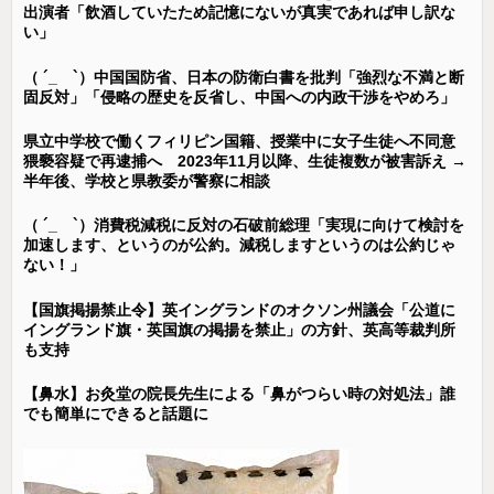
出演者「飲酒していたため記憶にないが真実であれば申し訳な
い」
（ ´_ゝ`）中国国防省、日本の防衛白書を批判「強烈な不満と断
固反対」「侵略の歴史を反省し、中国への内政干渉をやめろ」
県立中学校で働くフィリピン国籍、授業中に女子生徒へ不同意
猥褻容疑で再逮捕へ 2023年11月以降、生徒複数が被害訴え →
半年後、学校と県教委が警察に相談
（ ´_ゝ`）消費税減税に反対の石破前総理「実現に向けて検討を
加速します、というのが公約。減税しますというのは公約じゃ
ない！」
【国旗掲揚禁止令】英イングランドのオクソン州議会「公道に
イングランド旗・英国旗の掲揚を禁止」の方針、英高等裁判所
も支持
【鼻水】お灸堂の院長先生による「鼻がつらい時の対処法」誰
でも簡単にできると話題に