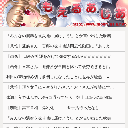
「みんなの演奏を被災地に届けよう!」とか言い出した吹奏楽部の顧問、だが泊まる場所やご飯は現地のお寺とかホテルとか……
【悲報】蓮舫さん、官邸の被災地訪問広報動画に「ありえない！作成費用は、あなたの税金です！」と猛批判 → ネットからは巨大ブーメランを指摘する声 ｗｗｗｗｗｗｗ
【画像】 日産が社運をかけて発売するSUVｗｗｗｗｗｗｗ
【画像】日本さん、避難所が各国と比べて優秀過ぎると話題に
羽田の荷物締め切り前倒しになったことに世界が騒然！←「日本のサービス劣化の兆候！」（海外の反応）
【悲報】頂き女子に人生を狂わされたおじさんが復讐にすべてを捧げるヱロゲが発売ｗｗｗｗｗ
体調不良で休んでパチ●コ通ってたら、数十日単位の証拠写真撮られて会社クビになった
【朗報】高市首相、爆乳化！！！ サナ活待ったなし！
「みんなの演奏を被災地に届けよう!」とか言い出した吹奏楽部の顧問、だが泊まる場所やご飯は現地のお寺とかホテルとか……