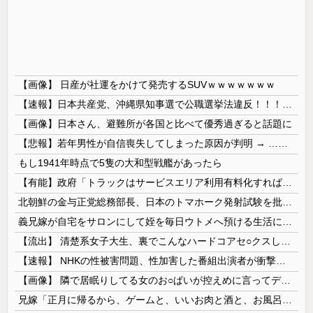
【画像】 日産が社運をかけて発売するSUVｗｗｗｗｗｗｗ
【速報】日本共産党、沖縄県知事選で公職選挙法違反！！！ 110番通報されても辞全くめない件
【画像】日本さん、避難所が各国と比べて優秀過ぎると話題に
【悲報】若年男性が自信喪失してしまった原因が判明 → ………
もし1941年時点で5隻の大和型戦艦があったら
【有能】政府「トラックはサービスエリア利用有料化すればサボらず走るし流問題解決じゃね？」
北朝鮮の金与正党総務部長、日本のトマホーク発射試験を批判…「軍事的選択肢」警告！
義兄嫁が自宅をサロンにして姪を毎日ウトメへ預ける生活に。数年後、そのツケが一気に回ってきて…
【流出】 清楚系女子大生、裏でこんなハードコアセ○クスしてたとか嘘だろ…（動画あり）
【速報】 NHKの性被害問題、性加害した番組出演者が衝撃告白！
【画像】 隣で居眠りしてる女のお○ぱいが控えめに言ってデカいｗｗｗ
兄嫁「正月に帰るから、ゲームと、いいお肉と酒と、お風呂グッズの準備しとけよ」寝起きの私「知るかボケ」兄嫁「キィィィィー！！！！」私「あ…」