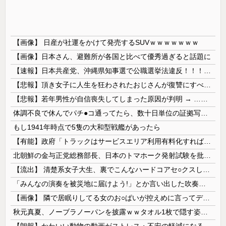
【画像】 日産が社運をかけて発売するSUVｗｗｗｗｗｗｗ
【画像】日本さん、避難所が各国と比べて優秀過ぎると話題に
【速報】日本共産党、沖縄県知事選で公職選挙法違反！！！ 110番通報されても辞全くめない件
【悲報】頂き女子に人生を狂わされたおじさんが復讐にすべてを捧げるヱロゲが発売ｗｗｗｗｗ
【悲報】若年男性が自信喪失してしまった原因が判明 → ………
体調不良で休んでパチ●コ通ってたら、数十日単位の証拠写真撮られて会社クビになった
もし1941年時点で5隻の大和型戦艦があったら
【有能】政府「トラックはサービスエリア利用有料化すればサボらず走るし流問題解決じゃね？」
北朝鮮の金与正党総務部長、日本のトマホーク発射試験を批判…「軍事的選択肢」警告！
【流出】 清楚系女子大生、裏でこんなハードコアセ○クスしてたとか嘘だろ…（動画あり）
「みんなの演奏を被災地に届けよう!」とか言い出した吹奏楽部の顧問、だが泊まる場所やご飯は現地のお寺とかホテルとか……
【画像】 隣で居眠りしてる女のお○ぱいが控えめに言ってデカいｗｗｗ
秋元真夏、ノーブラノーパンを披露ｗｗタオル1枚で隠す姿がほぼA●女優・・
【朗報】かわいい動物の動画がストレス・不安の軽減になる可能性。英大学の研究で実証