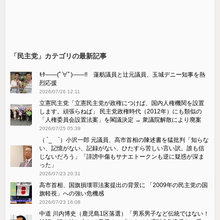
「民主党」カテゴリの最新記事
ｷﾀ――(ﾟ∀ﾟ)――!! 蓮舫議員と辻元議員、玉城デニー知事を熱
烈応援
2026/07/26 12:11
立憲民主党「立憲民主党が政権につけば、国内人権機関を設置
します。頑張らねば」 民主党政権時代（2012年）にも類似の
「人権委員会設置法案」を閣議決定 → 衆議院解散により廃案
2026/07/25 05:39
（ ´_ゝ`）小沢一郎 元議員、高市首相の陳述書を猛批判「知らな
い、記憶がない、記録がない、ひたすら苦しい言い訳。誰も信
じないだろう」「誹謗中傷もサナエトークンも逆に疑惑が深ま
った」
2026/07/23 20:31
高市首相、国旗損壊罪法案提出の背景に 「2009年の民主党の国
旗軽視」への強い危機感
2026/07/23 16:08
中道 川内博史（鹿児島1区落選）「男系男子など伝統ではない！