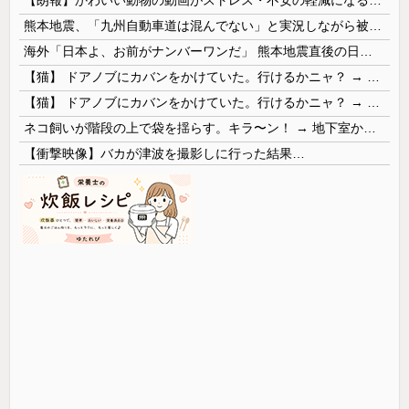
熊本地震、「九州自動車道は混んでない」と実況しながら被災地へ向かう有名アナなどに批判殺到 全国紙記者「最新の状況をいち早く伝えることは報道機関としての責務」「情報を取り上げることには大きな意義がある」
海外「日本よ、お前がナンバーワンだ」 熊本地震直後の日本の対応のスピードに世界が衝撃
【猫】 ドアノブにカバンをかけていた。行けるかニャ？ → 猫はこうなります…
【猫】 ドアノブにカバンをかけていた。行けるかニャ？ → 猫はこうなります…
ネコ飼いが階段の上で袋を揺らす。キラ〜ン！ → 地下室からヤツが現れる…
【衝撃映像】バカが津波を撮影しに行った結果…