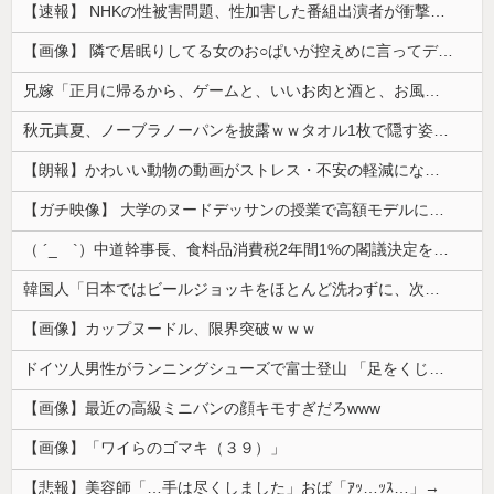
【速報】 NHKの性被害問題、性加害した番組出演者が衝撃告白！
【画像】 隣で居眠りしてる女のお○ぱいが控えめに言ってデカいｗｗｗ
兄嫁「正月に帰るから、ゲームと、いいお肉と酒と、お風呂グッズの準備しとけよ」寝起きの私「知るかボケ」兄嫁「キィィィィー！！！！」私「あ…」
秋元真夏、ノーブラノーパンを披露ｗｗタオル1枚で隠す姿がほぼA●女優・・
【朗報】かわいい動物の動画がストレス・不安の軽減になる可能性。英大学の研究で実証
【ガチ映像】 大学のヌードデッサンの授業で高額モデルに依頼したら○○○が凄すぎた動画、お前らの想像の20倍は凄い
（ ´_ゝ`）中道幹事長、食料品消費税2年間1%の閣議決定を批判 → 記者「中道改革連合は食料品消費税ゼロを公約に掲げていたが？」→ 階猛氏「
韓国人「日本ではビールジョッキをほとんど洗わずに、次の客に出すんだ！ これが証拠の映像だ!!」……あー、なるほどですねー。韓国には「アレ」がないんだ？
【画像】カップヌードル、限界突破ｗｗｗ
ドイツ人男性がランニングシューズで富士登山 「足をくじいて動けない」
【画像】最近の高級ミニバンの顔キモすぎだろwww
【画像】「ワイらのゴマキ（３９）」
【悲報】美容師「…手は尽くしました」おば「ｱｯ…ｯｽ…」→