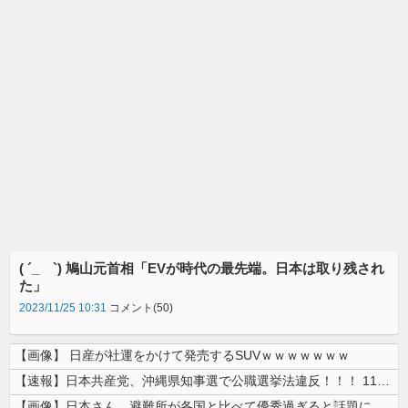
( ´_ゝ`) 鳩山元首相「EVが時代の最先端。日本は取り残され
た」
2023/11/25 10:31
コメント(50)
【画像】 日産が社運をかけて発売するSUVｗｗｗｗｗｗｗ
【速報】日本共産党、沖縄県知事選で公職選挙法違反！！！ 110番通報さ...
【画像】日本さん、避難所が各国と比べて優秀過ぎると話題に