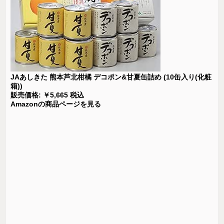
JAあしきた 熊本芦北柑橘 デコポン&甘夏缶詰め (10缶入り(化粧
箱))
販売価格: ￥5,665 税込
Amazonの商品ページを見る