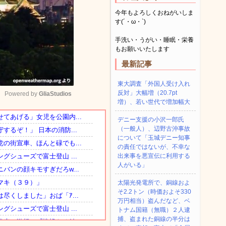
今年もよろしくおねがいしま
す(´・ω・`)
手洗い・うがい・睡眠・栄養
もお願いいたします
最新記事
東大調査「外国人受け入れ
反対」大幅増（20.7pt
Powered by 
GliaStudios
増）、若い世代で増加幅大
デニー支援の小沢一郎氏
Mute
（一般人）、辺野古沖事故
について「玉城デニー知事
の責任ではないが、不幸な
出来事を悪宣伝に利用する
人がいる」
太陽光発電所で、銅線およ
そ2.2トン（時価およそ330
万円相当）盗んだなど、ベ
トナム国籍（無職）２人逮
捕、盗まれた銅線の半分は