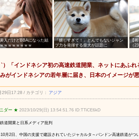
美人だけどBBAになった結
「嬉しすぎて！」とんでもないジャン
【画
ｗｗｗｗｗｗｗｗ
プ力を発揮する柴犬が話題に
（2
を募
_ゝ`）「インドネシア初の高速鉄道開業、ネットにあふ
みがインドネシアの若年層に届き、日本のイメージが
月29日17:28 / カテゴリ：
アジア
ニダー ★
2023/10/29(日) 13:54:51.76 ID:TTiCE6kD
鉄道開業と日系メディア批判
3年10月2日、中国の支援で建設されていたジャカルタ～バンドン高速鉄道がつ