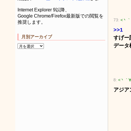
Internet Explorer 9以降、
Google Chrome/Firefox最新版での閲覧を
73:
<丶｀
推奨します。
>>1
月別アーカイブ
すげー
データ
8:
<丶｀
アジア