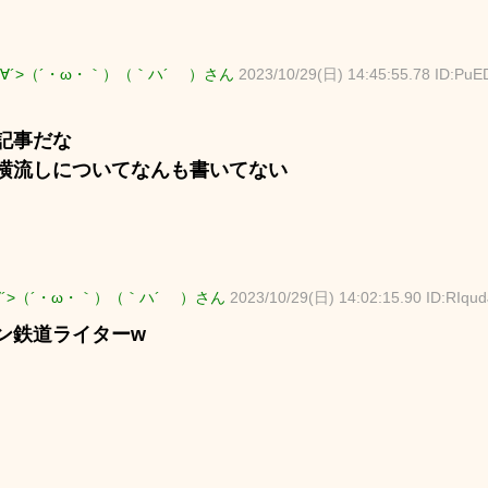
∀´>（´・ω・｀）（｀ハ´ ）さん
2023/10/29(日) 14:45:55.78 ID:PuE
記事だな
横流しについてなんも書いてない
∀´>（´・ω・｀）（｀ハ´ ）さん
2023/10/29(日) 14:02:15.90 ID:RIqu
ン鉄道ライターw