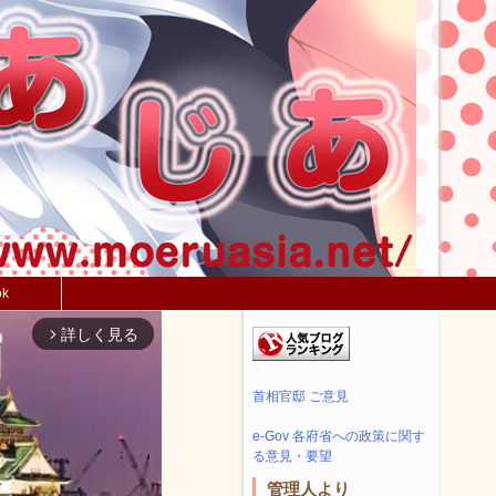
ok
詳しく見る
arrow_forward_ios
首相官邸 ご意見
e-Gov 各府省への政策に関す
る意見・要望
管理人より