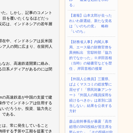
る」
いた。しかし、記事のコメント
【速報】山本太郎が去った
、目を覆いたくなるほどだっ
れいわ新選組、新たな党名
反応は、インドネシアの若年層
は「いのちの党」 略称
「いのち」
滞在中、インドネシアは反米国
【財務省人事】内閣人事
シア人の間に広まり、在留邦人
局、エース級の財務官僚を
異例転出 官邸幹部「協力
的でなかった」※岸田首相
もなお、高速鉄道開業に絡み、
（当時）の秘書官などを歴
任 、岸田首相の後輩
る日系メディアがあるのには閉
【外国人公務員】三重県、
ぱよくマスコミの総攻撃に
屈せず！「県民対象アンケ
ート『外国人の職員採用を
kmの高速鉄道が中国の支援で建
続けるべきか』は差別に該
操作でインドネシアは信用する
当しない」結果を公表する
ないだろうか。投資、協力先と
方針
」である。
森山前幹事長が暴露「高市
とは、常に発生していること
総理のSNS投稿が習主席を
納得する予算や工期を提案でき
怒らせた」 「その投稿が中