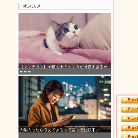
オススメ
【マンチカン】子猫同士のケンカが可愛すぎるｗ
ｗｗｗ
大学入ったら彼女できるって言ってた奴来い