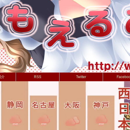
紹介
RSS
Twitter
Facebo