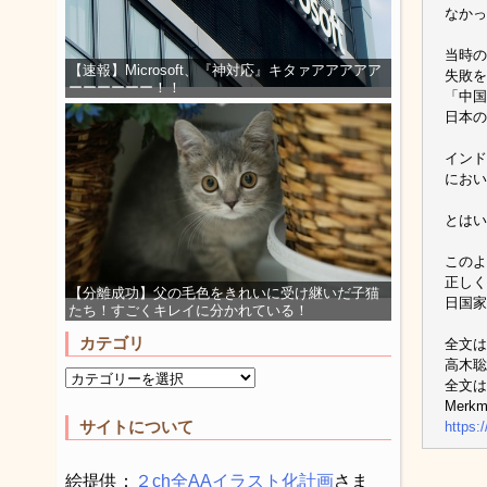
なかっ
当時の
【速報】Microsoft、『神対応』キタァアアアアア
失敗を
ーーーーーー！！
「中国
日本の
インド
におい
とはい
このよ
正しく
【分離成功】父の毛色をきれいに受け継いだ子猫
日国家
たち！すごくキレイに分かれている！
カテゴリ
全文は
高木聡
全文は
Merkm
サイトについて
https:
絵提供：
２ch全AAイラスト化計画
さま