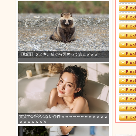
【動画】タヌキ、猫から餌奪って逃走ｗｗｗ
賃貸で1番譲れない条件ｗｗｗｗｗｗｗｗｗｗｗｗ
ｗｗｗｗｗｗｗ