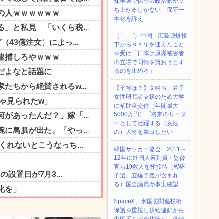
知事選で保守の政治家が立
ち上がるしかない」保守一
本化を訴え
（ ´_ゝ`）中国、広島原爆投
下から８１年を迎えたこと
を受け「日本は原爆被害者
の立場で同情を買おうとす
るのを止めろ」
【平等は？】文科省、若手
女性研究者支援のため大学
に補助金交付（年間最大
5000万円）「将来のリーダ
ーとして活躍する（女性
の）人材を輩出したい」
韓国サッカー協会 2011～
12年に外国人審判員・監督
官ら10数人を性接待（W杯
予選、五輪予選が含まれ
る）国会議員が事実確認
SpaceX、米国防関連技術
保護を重視し供給連鎖から