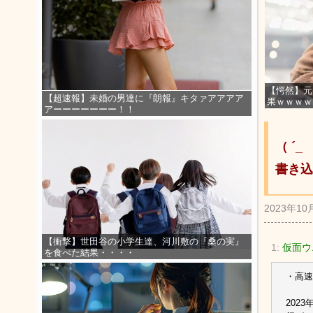
【愕然】元
【超速報】未婚の男達に『朗報』キタァアアアア
果ｗｗｗｗ
アーーーーーーー！！
（ ´
書き込
2023年10
【衝撃】世田谷の小学生達、河川敷の『桑の実』
1:
仮面ウ
を食べた結果・・・・
・高速
202