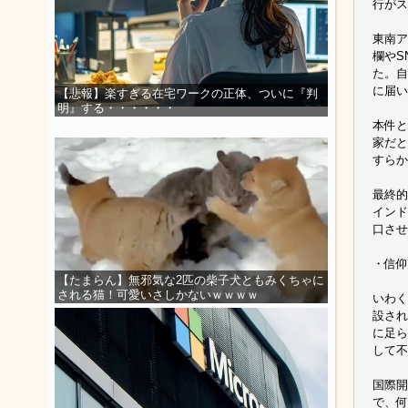
行がス
東南ア
欄やS
た。自
に届い
【悲報】楽すぎる在宅ワークの正体、ついに『判
明』する・・・・・・
本件と
家だと
すらか
最終的
インド
口させ
・信仰
【たまらん】無邪気な2匹の柴子犬ともみくちゃに
される猫！可愛いさしかないｗｗｗｗ
いわく
設され
に足ら
して不
国際開
で、何