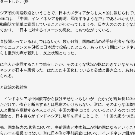
タートした。(略
ジア初の高速鉄道ということで、日本のメディアからも大々的に報じられて
NSには、「中国、インドネシアを侮辱、罵倒するような声」であふれかえり
動翻訳で簡単に意図していることがわかってしまう今、日本人のこのような
ており、「日本に対するイメージの悪化」にもつながっている。
直接関わっているわけではないが、数か月前、国際政治の若手研究者が当地
するニュアンスをSNSに日本語で投稿したところ、あっという間にインドネ
らも批判の声が殺到し、炎上状態となった。
に当人が謝罪することで鎮火したが、そのような状況が既に起きていながら
ネシアが日本を裏切った、はたまた中国化していると公然と書き立て、あお
られる。
と政治の複雑性
、インドネシアは中国依存から抜け出せないらしいが、たかだが総延長140
ただけで、依存と断言するとは思慮のかけらもない。逆に、そのような印象
んと世論を扇動する本人こそが、中国の術中にはまっているといえるのでは
適合と、日本自らがインドネシアに烙印を押すことこそ、「中国の思うつぼ
発、国際協力の現場において、事前調査と本体着工が別の国になるというこ
らルール違反ではない。単に日本側が事前調査において、インドネシア側が