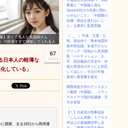
中国系を完全排除へ 供給
業者に「中国籍人員を
SpaceX向けの生産に関わ
らせないこと」「中国製の
設備・部品を使わないこ
と」を要求し監査実施
（ ´_ゝ`）中道・立憲・公
像】若くて美人な看護師さん
明、国会内で「熊本地震対
3）汚部屋すぎて掃除してくれる人
集ｗｗｗ
策本部会議」各省庁からヒ
アリング・現地から意見聴
67
取「パーティション、人
れる日本人の軽薄な
コメント
手、宿泊施設の不足や、外
国人実習生の方々にも対応
悪化している」
してほしい」今日の午後、
政府に要望書を提出
関西学院大学のアシスタン
ト教授（中国籍）、ドラッ
グストアで現行犯逮捕 万
引き容疑
【！】共産党が刑事告訴
「しんぶん赤旗」１７００
件以上の虚偽購読申し込
いに開業、去る18日から商用運
み 「厳重な処罰を求め