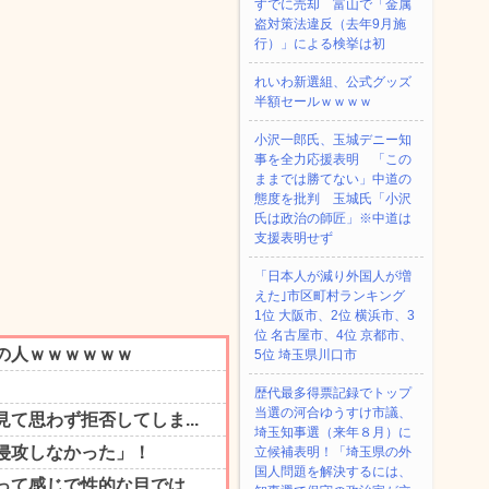
すでに売却 富山で「金属
盗対策法違反（去年9月施
行）」による検挙は初
れいわ新選組、公式グッズ
半額セールｗｗｗｗ
小沢一郎氏、玉城デニー知
事を全力応援表明 「この
ままでは勝てない」中道の
態度を批判 玉城氏「小沢
氏は政治の師匠」※中道は
支援表明せず
「日本人が減り外国人が増
えた｣市区町村ランキング
1位 大阪市、2位 横浜市、3
位 名古屋市、4位 京都市、
5位 埼玉県川口市
歴代最多得票記録でトップ
当選の河合ゆうすけ市議、
埼玉知事選（来年８月）に
立候補表明！「埼玉県の外
国人問題を解決するには、