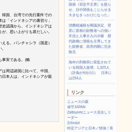
国側（習近平主席）を怒ら
せ、日中関係をこじらせる
、韓国、台湾での先行案件での
大きなきっかけになった」
者は「インドネシアの裏切り」
消費税減税を閣議決定、背
歴史認識から、インドネシアは
景に首相の財務省への強い
うが、思い上がりも甚だしい。
不信と人事介入の示唆 歴
代政権に増税を主導してき
いえる。パンチャシラ（国是）
た財務省、高市内閣に完全
い。
敗北
事実である。(略
海外の刑務所に収監されて
いる韓国人急増、1,325人
アは周辺諸国に比べて、中国、
（詐偽が4分の1） 日本に
の日本人は、インドネシアが親
は254人
リンク
ニュースの森
保守JAPAN
Zattoyomiニュース見出しリ
ーダー
2chnavi
特定アジアと日本／情強！良