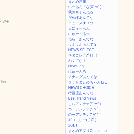
まとめ速報
いーあんてな(#ﾟｗﾟ)
我無ちゃんねる
だめぽあんてな
Dlgxp
ニュース★３つ！
☆にゅーもふ
にゅーぷる☆
ねらーあんてな
ウホウホあんてな
NEWS SELECT
キタコレ(ﾟ∀ﾟ)！！
わくてか！
NewsLog
にゅーぷろ
アナログあんてな
dJox
２ｃｈまとめちゃんねる
NEWS CHOICE
特亜流あんてな
Best Trend News
しぃアンテナ(*ﾟーﾟ)
つーアンテナ(*ﾟ∀ﾟ)
のーアンテナ(ﾟAﾟ* )
ギコにゅー(,,ﾟДﾟ)
2GET
まとめアプリChaconne