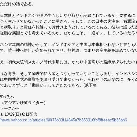
ただけの話である。
日本側とインドネシア側の生々しいやり取りが記録されているが、要するに
全く生かせていなかったことに尽きる。そして、この日本の失注を、右翼論
と横取り」と責任を転嫁して片付けようとしているのである。彼らは誤った
従順な属国とでも考えているのか、だからこそ、「逆ギレ」しているのだろ
ネシア建国の精神からして、インドネシアと中国は本来相いれない存在とも
て、唯一神へ信仰が定められており、無神論、つまり共産主義を認めていな
え、初代大統領スカルノ時代末期には、かなり中国寄りの路線が採られたのも
うな背景、そして物理的に大陸とつながっていないこともあり、インドネシ
は中国共産党の影響をあまり受けて来なかった。それだけの話なのに、多く
であるとずっと「勘違い」してきたのである。(以下略
ﾘﾝｸ先へ
（アジアン鉄道ライター）
ソースから
al 10/29(日) 6:11配信
//news.yahoo.co.jp/articles/60f73b33f14645a7b353316fbf8ffeeac5b33bb6